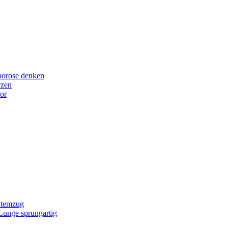
porose denken
rzen
or
Atemzug
 Lunge sprungartig