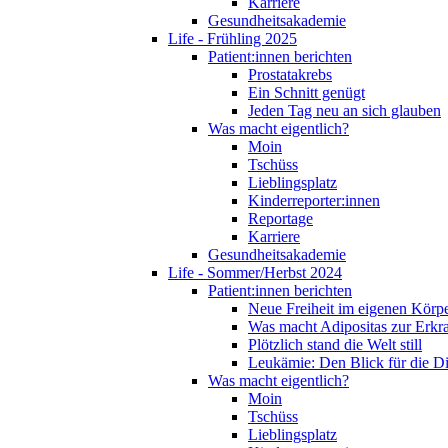
Karriere
Gesundheitsakademie
Life - Frühling 2025
Patient:innen berichten
Prostatakrebs
Ein Schnitt genügt
Jeden Tag neu an sich glauben
Was macht eigentlich?
Moin
Tschüss
Lieblingsplatz
Kinderreporter:innen
Reportage
Karriere
Gesundheitsakademie
Life - Sommer/Herbst 2024
Patient:innen berichten
Neue Freiheit im eigenen Körp
Was macht Adipositas zur Erk
Plötzlich stand die Welt still
Leukämie: Den Blick für die D
Was macht eigentlich?
Moin
Tschüss
Lieblingsplatz