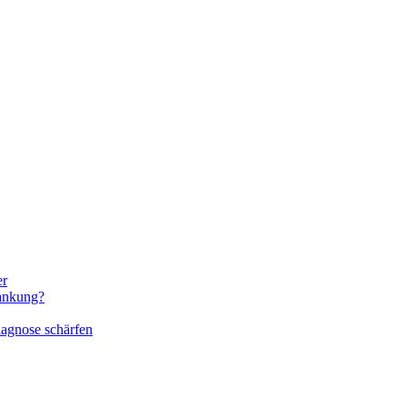
er
rankung?
iagnose schärfen