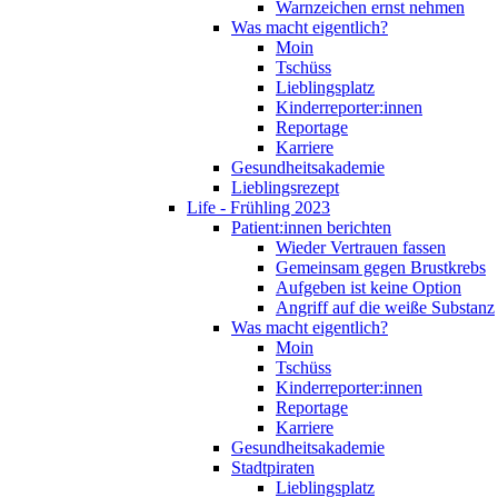
Warnzeichen ernst nehmen
Was macht eigentlich?
Moin
Tschüss
Lieblingsplatz
Kinderreporter:innen
Reportage
Karriere
Gesundheitsakademie
Lieblingsrezept
Life - Frühling 2023
Patient:innen berichten
Wieder Vertrauen fassen
Gemeinsam gegen Brustkrebs
Aufgeben ist keine Option
Angriff auf die weiße Substanz
Was macht eigentlich?
Moin
Tschüss
Kinderreporter:innen
Reportage
Karriere
Gesundheitsakademie
Stadtpiraten
Lieblingsplatz