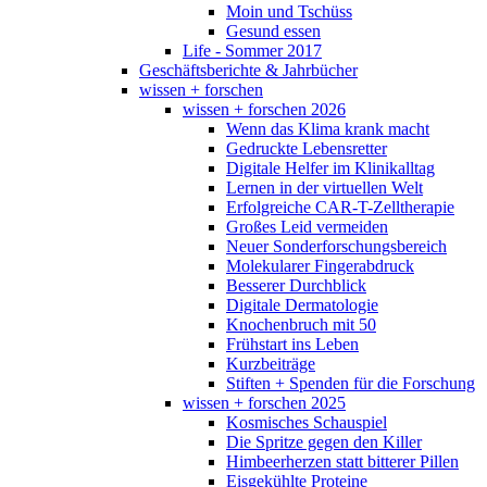
Moin und Tschüss
Gesund essen
Life - Sommer 2017
Geschäftsberichte & Jahrbücher
wissen + forschen
wissen + forschen 2026
Wenn das Klima krank macht
Gedruckte Lebensretter
Digitale Helfer im Klinikalltag
Lernen in der virtuellen Welt
Erfolgreiche CAR-T-Zelltherapie
Großes Leid vermeiden
Neuer Sonderforschungsbereich
Molekularer Fingerabdruck
Besserer Durchblick
Digitale Dermatologie
Knochenbruch mit 50
Frühstart ins Leben
Kurzbeiträge
Stiften + Spenden für die Forschung
wissen + forschen 2025
Kosmisches Schauspiel
Die Spritze gegen den Killer
Himbeerherzen statt bitterer Pillen
Eisgekühlte Proteine