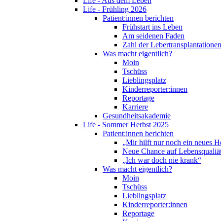
Life - Aus dem Leben
Life - Frühling 2026
Patient:innen berichten
Frühstart ins Leben
Am seidenen Faden
Zahl der Lebertransplantationen
Was macht eigentlich?
Moin
Tschüss
Lieblingsplatz
Kinderreporter:innen
Reportage
Karriere
Gesundheitsakademie
Life - Sommer Herbst 2025
Patient:innen berichten
„Mir hilft nur noch ein neues H
Neue Chance auf Lebensqualiä
„Ich war doch nie krank“
Was macht eigentlich?
Moin
Tschüss
Lieblingsplatz
Kinderreporter:innen
Reportage