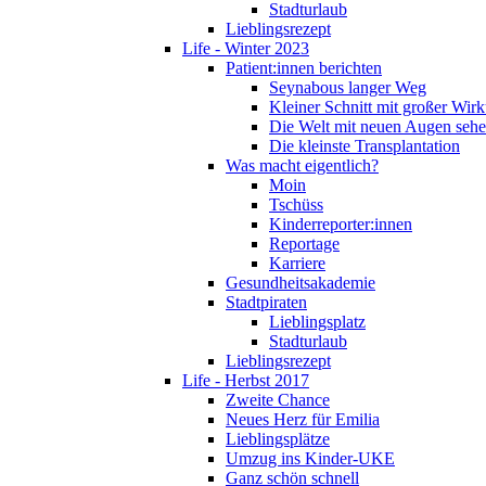
Stadturlaub
Lieblingsrezept
Life - Winter 2023
Patient:innen berichten
Seynabous langer Weg
Kleiner Schnitt mit großer Wir
Die Welt mit neuen Augen seh
Die kleinste Transplantation
Was macht eigentlich?
Moin
Tschüss
Kinderreporter:innen
Reportage
Karriere
Gesundheitsakademie
Stadtpiraten
Lieblingsplatz
Stadturlaub
Lieblingsrezept
Life - Herbst 2017
Zweite Chance
Neues Herz für Emilia
Lieblingsplätze
Umzug ins Kinder-UKE
Ganz schön schnell