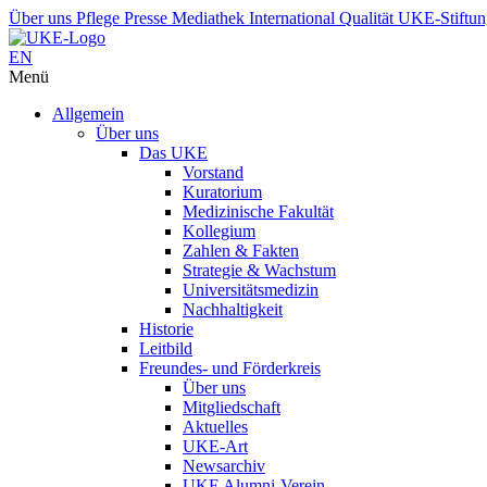
Über uns
Pflege
Presse
Mediathek
International
Qualität
UKE-Stiftu
EN
Menü
Allgemein
Über uns
Das UKE
Vorstand
Kuratorium
Medizinische Fakultät
Kollegium
Zahlen & Fakten
Strategie & Wachstum
Universitätsmedizin
Nachhaltigkeit
Historie
Leitbild
Freundes- und Förderkreis
Über uns
Mitgliedschaft
Aktuelles
UKE-Art
Newsarchiv
UKE Alumni-Verein