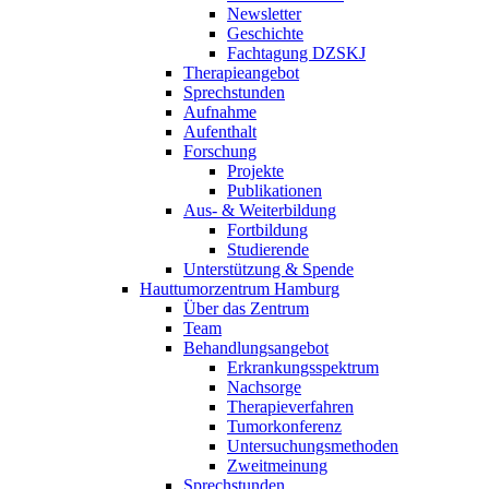
Newsletter
Geschichte
Fachtagung DZSKJ
Therapieangebot
Sprechstunden
Aufnahme
Aufenthalt
Forschung
Projekte
Publikationen
Aus- & Weiterbildung
Fortbildung
Studierende
Unterstützung & Spende
Hauttumorzentrum Hamburg
Über das Zentrum
Team
Behandlungsangebot
Erkrankungsspektrum
Nachsorge
Therapieverfahren
Tumorkonferenz
Untersuchungsmethoden
Zweitmeinung
Sprechstunden