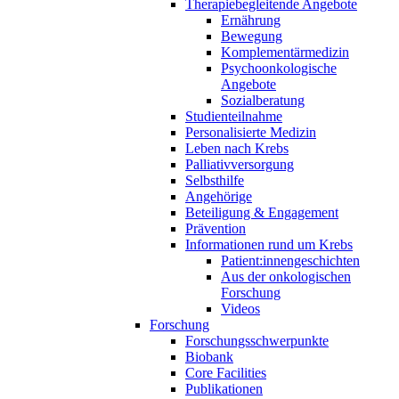
Therapiebegleitende Angebote
Ernährung
Bewegung
Komplementärmedizin
Psychoonkologische
Angebote
Sozialberatung
Studienteilnahme
Personalisierte Medizin
Leben nach Krebs
Palliativversorgung
Selbsthilfe
Angehörige
Beteiligung & Engagement
Prävention
Informationen rund um Krebs
Patient:innengeschichten
Aus der onkologischen
Forschung
Videos
Forschung
Forschungsschwerpunkte
Biobank
Core Facilities
Publikationen