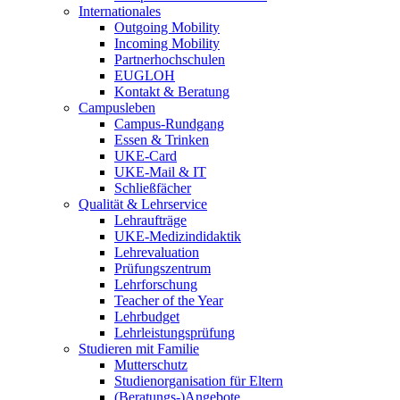
Internationales
Outgoing Mobility
Incoming Mobility
Partnerhochschulen
EUGLOH
Kontakt & Beratung
Campusleben
Campus-Rundgang
Essen & Trinken
UKE-Card
UKE-Mail & IT
Schließfächer
Qualität & Lehrservice
Lehraufträge
UKE-Medizindidaktik
Lehrevaluation
Prüfungszentrum
Lehrforschung
Teacher of the Year
Lehrbudget
Lehrleistungsprüfung
Studieren mit Familie
Mutterschutz
Studienorganisation für Eltern
(Beratungs-)Angebote