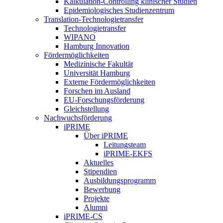
Kalkulation-Controlling klinischer Studien
Epidemiologisches Studienzentrum
Translation-Technologietransfer
Technologietransfer
WIPANO
Hamburg Innovation
Fördermöglichkeiten
Medizinische Fakultät
Universität Hamburg
Externe Fördermöglichkeiten
Forschen im Ausland
EU-Forschungsförderung
Gleichstellung
Nachwuchsförderung
iPRIME
Über iPRIME
Leitungsteam
iPRIME-EKFS
Aktuelles
Stipendien
Ausbildungsprogramm
Bewerbung
Projekte
Alumni
iPRIME-CS