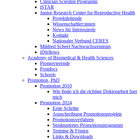
Clinician Scientist Programm
iSTAR
Junior Research Center for Reproductive Health
Projektleitende
Wissenschaftler:innen
News für Interessierte
Kontakt
Nationaler Verbund CERES
Mildred Scheel Nachwuchszentrum
iDfellows
Academy of Biomedical & Health Sciences
Promovierende
Postdocs
Schools
Promotion, PhD
Promotion 2010
Wie finde ich die richtige Doktorarbeit fuer
mich
Promotion 2024
Erste Schritte
Ausschreibung Promotionsprojekte
Promotionsverfahren
Strukturiertes Promotionsprogramm
Termine & Fristen
Links & Downloads