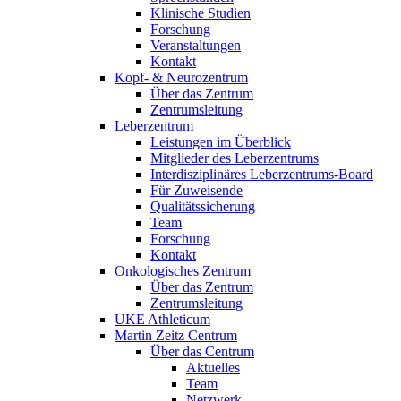
Klinische Studien
Forschung
Veranstaltungen
Kontakt
Kopf- & Neurozentrum
Über das Zentrum
Zentrumsleitung
Leberzentrum
Leistungen im Überblick
Mitglieder des Leberzentrums
Interdisziplinäres Leberzentrums-Board
Für Zuweisende
Qualitätssicherung
Team
Forschung
Kontakt
Onkologisches Zentrum
Über das Zentrum
Zentrumsleitung
UKE Athleticum
Martin Zeitz Centrum
Über das Centrum
Aktuelles
Team
Netzwerk