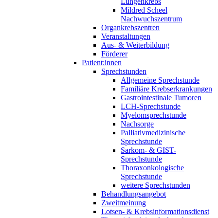
Lungenkrebs
Mildred Scheel
Nachwuchszentrum
Organkrebszentren
Veranstaltungen
Aus- & Weiterbildung
Förderer
Patient:innen
Sprechstunden
Allgemeine Sprechstunde
Familiäre Krebserkrankungen
Gastrointestinale Tumoren
LCH-Sprechstunde
Myelomsprechstunde
Nachsorge
Palliativmedizinische
Sprechstunde
Sarkom- & GIST-
Sprechstunde
Thoraxonkologische
Sprechstunde
weitere Sprechstunden
Behandlungsangebot
Zweitmeinung
Lotsen- & Krebsinformationsdienst