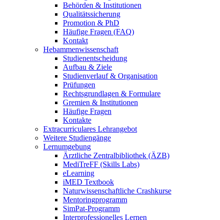
Behörden & Institutionen
Qualitätssicherung
Promotion & PhD
Häufige Fragen (FAQ)
Kontakt
Hebammenwissenschaft
Studienentscheidung
Aufbau & Ziele
Studienverlauf & Organisation
Prüfungen
Rechtsgrundlagen & Formulare
Gremien & Institutionen
Häufige Fragen
Kontakte
Extracurriculares Lehrangebot
Weitere Studiengänge
Lernumgebung
Ärztliche Zentralbibliothek (ÄZB)
MediTreFF (Skills Labs)
eLearning
iMED Textbook
Naturwissenschaftliche Crashkurse
Mentoringprogramm
SimPat-Programm
Interprofessionelles Lernen