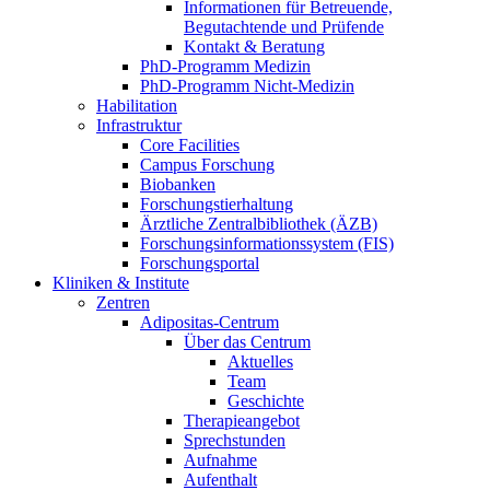
Informationen für Betreuende,
Begutachtende und Prüfende
Kontakt & Beratung
PhD-Programm Medizin
PhD-Programm Nicht-Medizin
Habilitation
Infrastruktur
Core Facilities
Campus Forschung
Biobanken
Forschungstierhaltung
Ärztliche Zentralbibliothek (ÄZB)
Forschungsinformationssystem (FIS)
Forschungsportal
Kliniken & Institute
Zentren
Adipositas-Centrum
Über das Centrum
Aktuelles
Team
Geschichte
Therapieangebot
Sprechstunden
Aufnahme
Aufenthalt