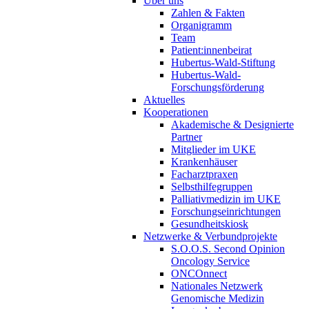
Über uns
Zahlen & Fakten
Organigramm
Team
Patient:innenbeirat
Hubertus-Wald-Stiftung
Hubertus-Wald-
Forschungsförderung
Aktuelles
Kooperationen
Akademische & Designierte
Partner
Mitglieder im UKE
Krankenhäuser
Facharztpraxen
Selbsthilfegruppen
Palliativmedizin im UKE
Forschungseinrichtungen
Gesundheitskiosk
Netzwerke & Verbundprojekte
S.O.O.S. Second Opinion
Oncology Service
ONCOnnect
Nationales Netzwerk
Genomische Medizin