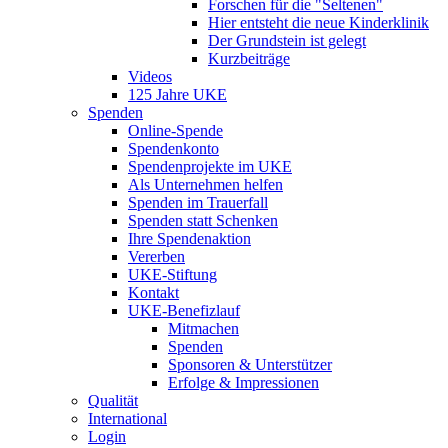
Forschen für die "Seltenen"
Hier entsteht die neue Kinderklinik
Der Grundstein ist gelegt
Kurzbeiträge
Videos
125 Jahre UKE
Spenden
Online-Spende
Spendenkonto
Spendenprojekte im UKE
Als Unternehmen helfen
Spenden im Trauerfall
Spenden statt Schenken
Ihre Spendenaktion
Vererben
UKE-Stiftung
Kontakt
UKE-Benefizlauf
Mitmachen
Spenden
Sponsoren & Unterstützer
Erfolge & Impressionen
Qualität
International
Login