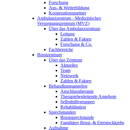
Forschung
Aus- & Weiterbildung
Kooperationspartner
Ambulanzzentrum - Medizinisches
Versorgungszentrum (MVZ)
Über das Ambulanzzentrum
Leitung
Zahlen & Fakten
Forschung & Co.
Fachbereiche
Brustzentrum
Über das Zentrum
Aktuelles
Team
Netzwerk
Zahlen & Fakten
Behandlungsangebot
Anschlusstherapie
Therapiebegleitende Angebote
Selbsthilfegruppen
Rehabilitation
Sprechstunden
Brustsprechstunde
Familiärer Brust- & Eierstockkrebs
Aufnahme