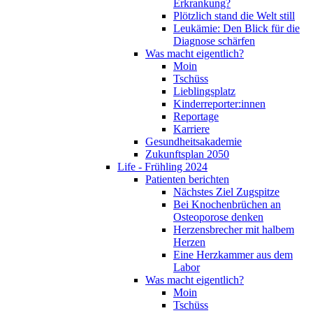
Erkrankung?
Plötzlich stand die Welt still
Leukämie: Den Blick für die
Diagnose schärfen
Was macht eigentlich?
Moin
Tschüss
Lieblingsplatz
Kinderreporter:innen
Reportage
Karriere
Gesundheitsakademie
Zukunftsplan 2050
Life - Frühling 2024
Patienten berichten
Nächstes Ziel Zugspitze
Bei Knochenbrüchen an
Osteoporose denken
Herzensbrecher mit halbem
Herzen
Eine Herzkammer aus dem
Labor
Was macht eigentlich?
Moin
Tschüss