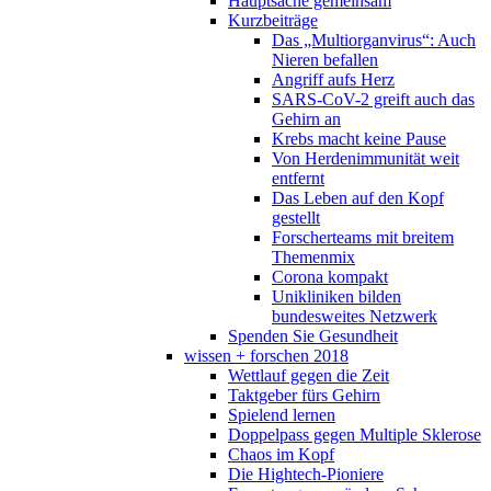
Hauptsache gemeinsam
Kurzbeiträge
Das „Multiorganvirus“: Auch
Nieren befallen
Angriff aufs Herz
SARS-CoV-2 greift auch das
Gehirn an
Krebs macht keine Pause
Von Herdenimmunität weit
entfernt
Das Leben auf den Kopf
gestellt
Forscherteams mit breitem
Themenmix
Corona kompakt
Unikliniken bilden
bundesweites Netzwerk
Spenden Sie Gesundheit
wissen + forschen 2018
Wettlauf gegen die Zeit
Taktgeber fürs Gehirn
Spielend lernen
Doppelpass gegen Multiple Sklerose
Chaos im Kopf
Die Hightech-Pioniere