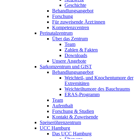
Geschichte
Behandlungsangebot
Forschung
Für zuweisende Ärzt:innen
Kompetenzcentren
Perinatalzentrum
Über das Zentrum
Team
Zahlen & Fakten
Downloads
Unsere Angebote
Sarkomzentrum und GIST
Behandlungsangebot
Weichteil- und Knochentumore der
Extremitäten
Weichteiltumore des Bauchraums
ERAS-Programm
Team
Aufenthalt
Forschung & Studien
Kontakt & Zuweisende
Speiseröhrenzentrum
UCC Hamburg
Das UCC Hamburg