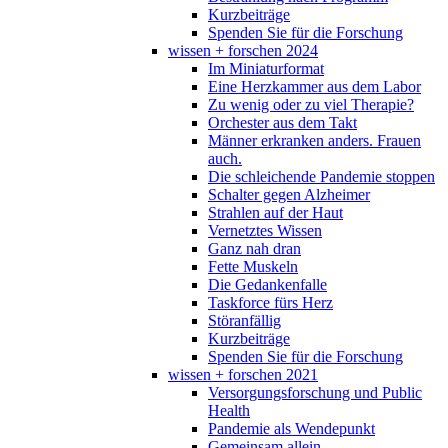
Kurzbeiträge
Spenden Sie für die Forschung
wissen + forschen 2024
Im Miniaturformat
Eine Herzkammer aus dem Labor
Zu wenig oder zu viel Therapie?
Orchester aus dem Takt
Männer erkranken anders. Frauen
auch.
Die schleichende Pandemie stoppen
Schalter gegen Alzheimer
Strahlen auf der Haut
Vernetztes Wissen
Ganz nah dran
Fette Muskeln
Die Gedankenfalle
Taskforce fürs Herz
Störanfällig
Kurzbeiträge
Spenden Sie für die Forschung
wissen + forschen 2021
Versorgungsforschung und Public
Health
Pandemie als Wendepunkt
Gemeinsam allein