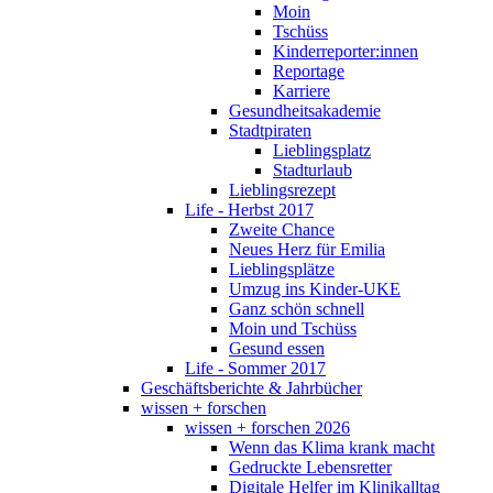
Moin
Tschüss
Kinderreporter:innen
Reportage
Karriere
Gesundheitsakademie
Stadtpiraten
Lieblingsplatz
Stadturlaub
Lieblingsrezept
Life - Herbst 2017
Zweite Chance
Neues Herz für Emilia
Lieblingsplätze
Umzug ins Kinder-UKE
Ganz schön schnell
Moin und Tschüss
Gesund essen
Life - Sommer 2017
Geschäftsberichte & Jahrbücher
wissen + forschen
wissen + forschen 2026
Wenn das Klima krank macht
Gedruckte Lebensretter
Digitale Helfer im Klinikalltag