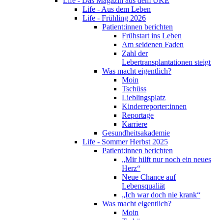
Life - Das Magazin aus dem UKE
Life - Aus dem Leben
Life - Frühling 2026
Patient:innen berichten
Frühstart ins Leben
Am seidenen Faden
Zahl der
Lebertransplantationen steigt
Was macht eigentlich?
Moin
Tschüss
Lieblingsplatz
Kinderreporter:innen
Reportage
Karriere
Gesundheitsakademie
Life - Sommer Herbst 2025
Patient:innen berichten
„Mir hilft nur noch ein neues
Herz“
Neue Chance auf
Lebensqualiät
„Ich war doch nie krank“
Was macht eigentlich?
Moin