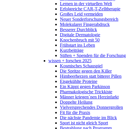
Lernen in der virtuellen Welt
Erfolgreiche CAR-T-Zelltherapie
Großes Leid vermeiden
Neuer Sonderforschungsbereich
Molekularer Fingerabdruck
Besserer Durchblick
Digitale Dermatologie
Knochenbruch mit 50
Frühstart ins Leben
Kurzbeiträge
Stiften + Spenden für die Forschung
wissen + forschen 2025
Kosmisches Schauspiel
Die Spritze gegen den Killer
Himbeerherzen statt bitterer Pillen
Eisgekühlte Proteine
Ein Käppi gegen Parkinson
Pharmakologische Trickkiste
Männer kriegen´nen Herzinfarkt
Doppelte Heilung
Vielversprechendes Donnergrollen
Fit für die Praxis
Die nächste Pandemie im Blick
Sport ist nicht gleich Sport
Bestrahlung nach Programm