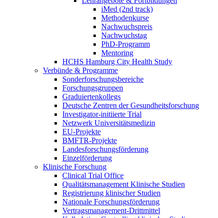
Lehrangebote & Fortbildungen
iMed (2nd track)
Methodenkurse
Nachwuchspreis
Nachwuchstag
PhD-Programm
Mentoring
HCHS Hamburg City Health Study
Verbünde & Programme
Sonderforschungsbereiche
Forschungsgruppen
Graduiertenkollegs
Deutsche Zentren der Gesundheitsforschung
Investigator-initiierte Trial
Netzwerk Universitätsmedizin
EU-Projekte
BMFTR-Projekte
Landesforschungsförderung
Einzelförderung
Klinische Forschung
Clinical Trial Office
Qualitätsmanagement Klinische Studien
Registrierung klinischer Studien
Nationale Forschungsförderung
Vertragsmanagement-Drittmittel