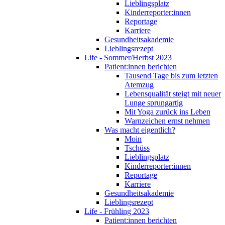
Lieblingsplatz
Kinderreporter:innen
Reportage
Karriere
Gesundheitsakademie
Lieblingsrezept
Life - Sommer/Herbst 2023
Patient:innen berichten
Tausend Tage bis zum letzten
Atemzug
Lebensqualität steigt mit neuer
Lunge sprungartig
Mit Yoga zurück ins Leben
Warnzeichen ernst nehmen
Was macht eigentlich?
Moin
Tschüss
Lieblingsplatz
Kinderreporter:innen
Reportage
Karriere
Gesundheitsakademie
Lieblingsrezept
Life - Frühling 2023
Patient:innen berichten