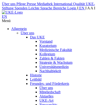
Über uns
Pflege
Presse
Mediathek
International
Qualität
UKE-
Stiftung
Spenden
Leichte Sprache
Bereiche
Login
I
EN
I
A
A
I
EN
Menü
Allgemein
Über uns
Das UKE
Vorstand
Kuratorium
Medizinische Fakultät
Kollegium
Zahlen & Fakten
Strategie & Wachstum
Universitätsmedizin
Nachhaltigkeit
Historie
Leitbild
Freundes- und Förderkreis
Über uns
Mitgliedschaft
Aktuelles
UKE-Art
Newsarchiv