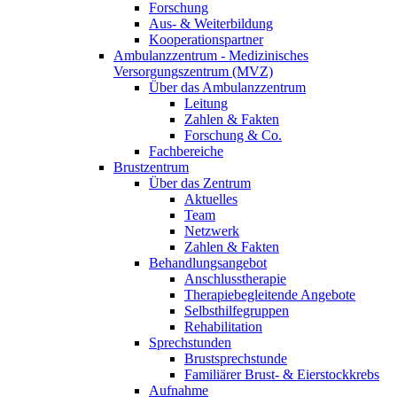
Forschung
Aus- & Weiterbildung
Kooperationspartner
Ambulanzzentrum - Medizinisches
Versorgungszentrum (MVZ)
Über das Ambulanzzentrum
Leitung
Zahlen & Fakten
Forschung & Co.
Fachbereiche
Brustzentrum
Über das Zentrum
Aktuelles
Team
Netzwerk
Zahlen & Fakten
Behandlungsangebot
Anschlusstherapie
Therapiebegleitende Angebote
Selbsthilfegruppen
Rehabilitation
Sprechstunden
Brustsprechstunde
Familiärer Brust- & Eierstockkrebs
Aufnahme