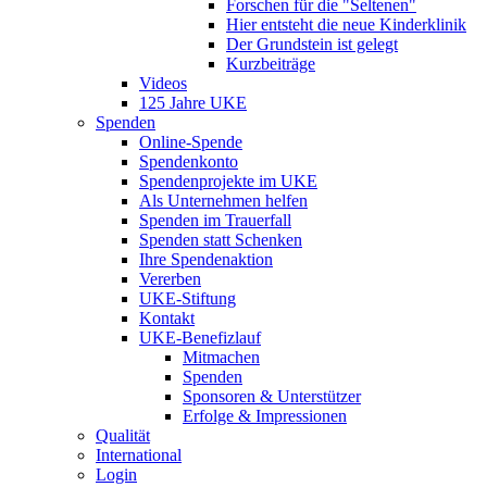
Forschen für die "Seltenen"
Hier entsteht die neue Kinderklinik
Der Grundstein ist gelegt
Kurzbeiträge
Videos
125 Jahre UKE
Spenden
Online-Spende
Spendenkonto
Spendenprojekte im UKE
Als Unternehmen helfen
Spenden im Trauerfall
Spenden statt Schenken
Ihre Spendenaktion
Vererben
UKE-Stiftung
Kontakt
UKE-Benefizlauf
Mitmachen
Spenden
Sponsoren & Unterstützer
Erfolge & Impressionen
Qualität
International
Login