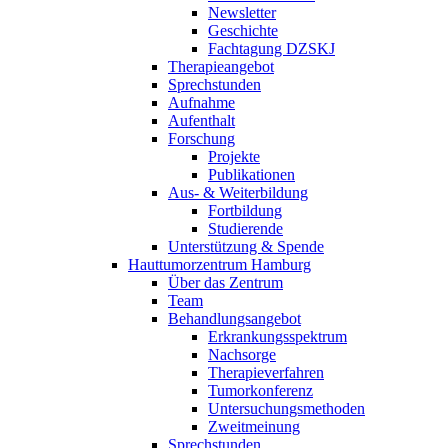
Newsletter
Geschichte
Fachtagung DZSKJ
Therapieangebot
Sprechstunden
Aufnahme
Aufenthalt
Forschung
Projekte
Publikationen
Aus- & Weiterbildung
Fortbildung
Studierende
Unterstützung & Spende
Hauttumorzentrum Hamburg
Über das Zentrum
Team
Behandlungsangebot
Erkrankungsspektrum
Nachsorge
Therapieverfahren
Tumorkonferenz
Untersuchungsmethoden
Zweitmeinung
Sprechstunden