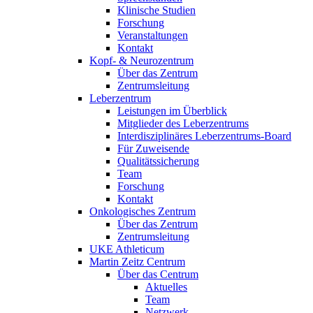
Klinische Studien
Forschung
Veranstaltungen
Kontakt
Kopf- & Neurozentrum
Über das Zentrum
Zentrumsleitung
Leberzentrum
Leistungen im Überblick
Mitglieder des Leberzentrums
Interdisziplinäres Leberzentrums-Board
Für Zuweisende
Qualitätssicherung
Team
Forschung
Kontakt
Onkologisches Zentrum
Über das Zentrum
Zentrumsleitung
UKE Athleticum
Martin Zeitz Centrum
Über das Centrum
Aktuelles
Team
Netzwerk