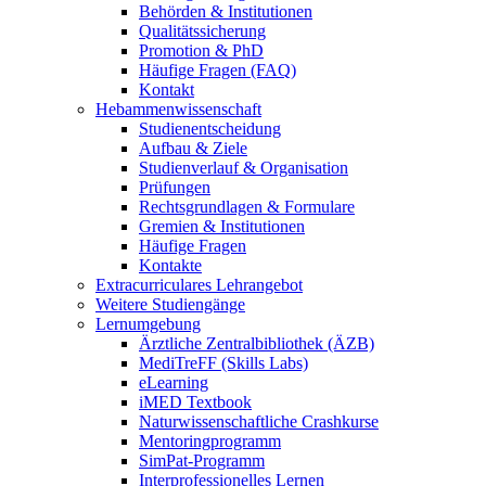
Behörden & Institutionen
Qualitätssicherung
Promotion & PhD
Häufige Fragen (FAQ)
Kontakt
Hebammenwissenschaft
Studienentscheidung
Aufbau & Ziele
Studienverlauf & Organisation
Prüfungen
Rechtsgrundlagen & Formulare
Gremien & Institutionen
Häufige Fragen
Kontakte
Extracurriculares Lehrangebot
Weitere Studiengänge
Lernumgebung
Ärztliche Zentralbibliothek (ÄZB)
MediTreFF (Skills Labs)
eLearning
iMED Textbook
Naturwissenschaftliche Crashkurse
Mentoringprogramm
SimPat-Programm
Interprofessionelles Lernen