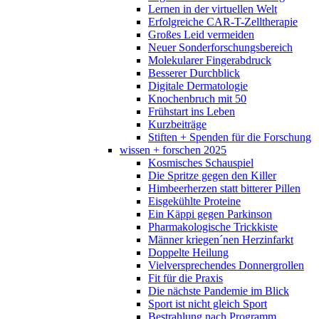
Lernen in der virtuellen Welt
Erfolgreiche CAR-T-Zelltherapie
Großes Leid vermeiden
Neuer Sonderforschungsbereich
Molekularer Fingerabdruck
Besserer Durchblick
Digitale Dermatologie
Knochenbruch mit 50
Frühstart ins Leben
Kurzbeiträge
Stiften + Spenden für die Forschung
wissen + forschen 2025
Kosmisches Schauspiel
Die Spritze gegen den Killer
Himbeerherzen statt bitterer Pillen
Eisgekühlte Proteine
Ein Käppi gegen Parkinson
Pharmakologische Trickkiste
Männer kriegen´nen Herzinfarkt
Doppelte Heilung
Vielversprechendes Donnergrollen
Fit für die Praxis
Die nächste Pandemie im Blick
Sport ist nicht gleich Sport
Bestrahlung nach Programm