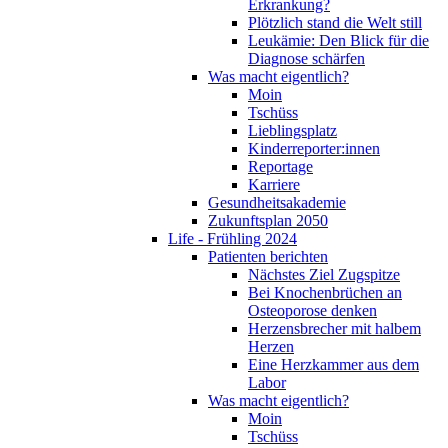
Erkrankung?
Plötzlich stand die Welt still
Leukämie: Den Blick für die
Diagnose schärfen
Was macht eigentlich?
Moin
Tschüss
Lieblingsplatz
Kinderreporter:innen
Reportage
Karriere
Gesundheitsakademie
Zukunftsplan 2050
Life - Frühling 2024
Patienten berichten
Nächstes Ziel Zugspitze
Bei Knochenbrüchen an
Osteoporose denken
Herzensbrecher mit halbem
Herzen
Eine Herzkammer aus dem
Labor
Was macht eigentlich?
Moin
Tschüss