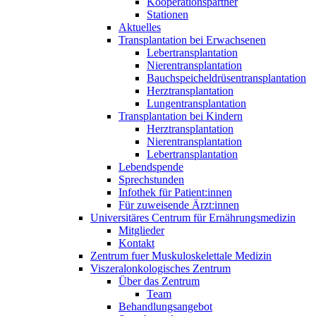
Kooperationspartner
Stationen
Aktuelles
Transplantation bei Erwachsenen
Lebertransplantation
Nierentransplantation
Bauchspeicheldrüsentransplantation
Herztransplantation
Lungentransplantation
Transplantation bei Kindern
Herztransplantation
Nierentransplantation
Lebertransplantation
Lebendspende
Sprechstunden
Infothek für Patient:innen
Für zuweisende Ärzt:innen
Universitäres Centrum für Ernährungsmedizin
Mitglieder
Kontakt
Zentrum fuer Muskuloskelettale Medizin
Viszeral­onkologisches Zentrum
Über das Zentrum
Team
Behandlungsangebot