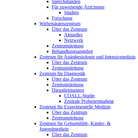
Sprechstunden
Für zuweisende Ärzt:innen
Studien
Forschung
Wirbelsäulenzentrum
Über das Zentrum
Aktuelles
Netzwerk
Zentrumsleitung
Behandlungsangebot
Zentrum für Anästhesiologie und Intensivmedizin
Über das Zentrum
Zentrumsleitung
Zentrum für Diagnostik
Über das Zentrum
Zentrumsleitung
Dienstleistungen
COALL-Studie
Zentrale Probenentnahme
Zentrum für Experimentelle Medizin
Über das Zentrum
Zentrumsleitung
Zentrum für Geburtshilfe, Kinder- &
Jugendmedizin
Über das Zentrum