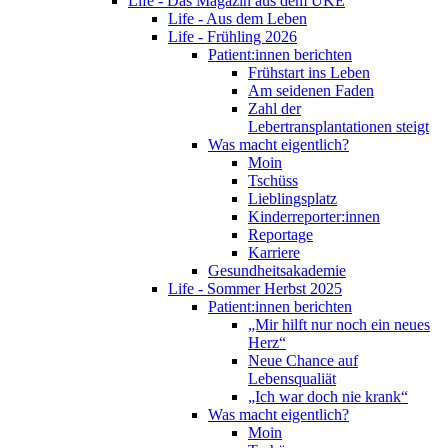
Life - Das Magazin aus dem UKE
Life - Aus dem Leben
Life - Frühling 2026
Patient:innen berichten
Frühstart ins Leben
Am seidenen Faden
Zahl der
Lebertransplantationen steigt
Was macht eigentlich?
Moin
Tschüss
Lieblingsplatz
Kinderreporter:innen
Reportage
Karriere
Gesundheitsakademie
Life - Sommer Herbst 2025
Patient:innen berichten
„Mir hilft nur noch ein neues
Herz“
Neue Chance auf
Lebensqualiät
„Ich war doch nie krank“
Was macht eigentlich?
Moin