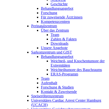
Geschichte
Behandlungsangebot
Forschung
Für zuweisende Ärzt:innen
Kompetenzcentren
Perinatalzentrum
Über das Zentrum
Team
Zahlen & Fakten
Downloads
Unsere Angebote
Sarkomzentrum und GIST
Behandlungsangebot
Weichteil- und Knochentumore der
Extremitäten
Weichteiltumore des Bauchraums
ERAS-Programm
Team
Aufenthalt
Forschung & Studien
Kontakt & Zuweisende
Speiseröhrenzentrum
Universitäres Cardiac Arrest Center Hamburg
(UCACH)