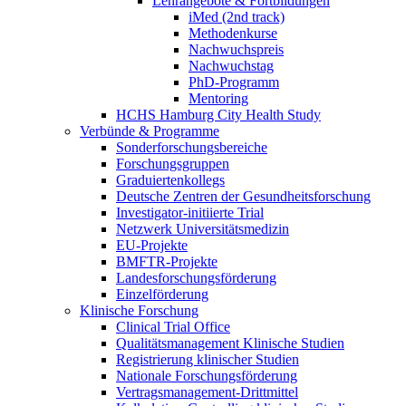
Lehrangebote & Fortbildungen
iMed (2nd track)
Methodenkurse
Nachwuchspreis
Nachwuchstag
PhD-Programm
Mentoring
HCHS Hamburg City Health Study
Verbünde & Programme
Sonderforschungsbereiche
Forschungsgruppen
Graduiertenkollegs
Deutsche Zentren der Gesundheitsforschung
Investigator-initiierte Trial
Netzwerk Universitätsmedizin
EU-Projekte
BMFTR-Projekte
Landesforschungsförderung
Einzelförderung
Klinische Forschung
Clinical Trial Office
Qualitätsmanagement Klinische Studien
Registrierung klinischer Studien
Nationale Forschungsförderung
Vertragsmanagement-Drittmittel