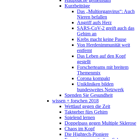
Hauptsache gemeinsam
Kurzbeiträge
Das „Multiorganvirus“: Auch
Nieren befallen
Angriff aufs Herz
SARS-CoV-2 greift auch das
Gehirn an
Krebs macht keine Pause
Von Herdenimmunität weit
entfernt
Das Leben auf den Kopf
gestellt
Forscherteams mit breitem
Themenmix
Corona kompakt
Unikliniken bilden
bundesweites Netzwerk
Spenden Sie Gesundheit
wissen + forschen 2018
Wettlauf gegen die Zeit
Taktgeber fürs Gehirn
Spielend lernen
Doppelpass gegen Multiple Sklerose
Chaos im Kopf
Die Hightech-Pioniere