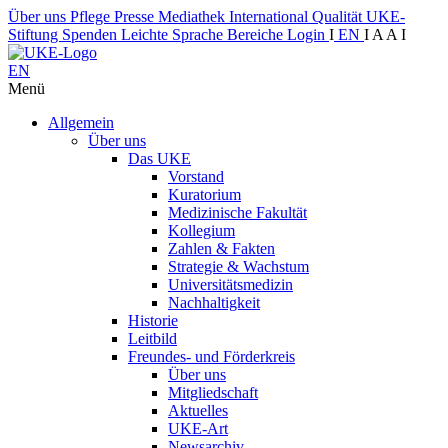
Über uns
Pflege
Presse
Mediathek
International
Qualität
UKE-
Stiftung
Spenden
Leichte Sprache
Bereiche
Login
I
EN
I
A
A
I
EN
Menü
Allgemein
Über uns
Das UKE
Vorstand
Kuratorium
Medizinische Fakultät
Kollegium
Zahlen & Fakten
Strategie & Wachstum
Universitätsmedizin
Nachhaltigkeit
Historie
Leitbild
Freundes- und Förderkreis
Über uns
Mitgliedschaft
Aktuelles
UKE-Art
Newsarchiv