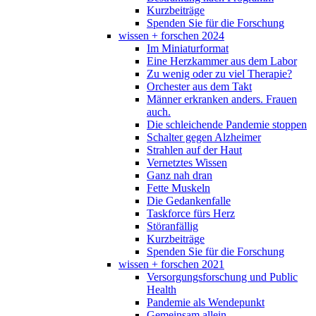
Kurzbeiträge
Spenden Sie für die Forschung
wissen + forschen 2024
Im Miniaturformat
Eine Herzkammer aus dem Labor
Zu wenig oder zu viel Therapie?
Orchester aus dem Takt
Männer erkranken anders. Frauen
auch.
Die schleichende Pandemie stoppen
Schalter gegen Alzheimer
Strahlen auf der Haut
Vernetztes Wissen
Ganz nah dran
Fette Muskeln
Die Gedankenfalle
Taskforce fürs Herz
Störanfällig
Kurzbeiträge
Spenden Sie für die Forschung
wissen + forschen 2021
Versorgungsforschung und Public
Health
Pandemie als Wendepunkt
Gemeinsam allein