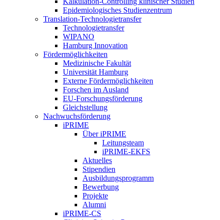
Kalkulation-Controlling klinischer Studien
Epidemiologisches Studienzentrum
Translation-Technologietransfer
Technologietransfer
WIPANO
Hamburg Innovation
Fördermöglichkeiten
Medizinische Fakultät
Universität Hamburg
Externe Fördermöglichkeiten
Forschen im Ausland
EU-Forschungsförderung
Gleichstellung
Nachwuchsförderung
iPRIME
Über iPRIME
Leitungsteam
iPRIME-EKFS
Aktuelles
Stipendien
Ausbildungsprogramm
Bewerbung
Projekte
Alumni
iPRIME-CS