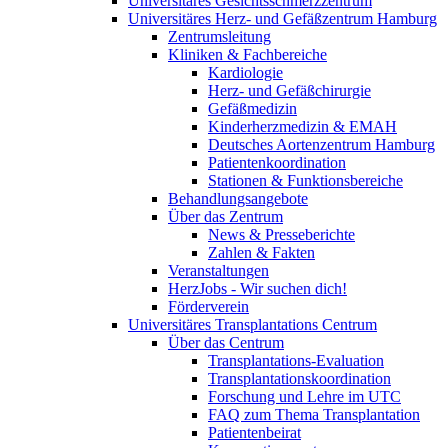
Universitäres Gesichtsschmerzzentrum
Universitäres Herz- und Gefäßzentrum Hamburg
Zentrumsleitung
Kliniken & Fachbereiche
Kardiologie
Herz- und Gefäßchirurgie
Gefäßmedizin
Kinderherzmedizin & EMAH
Deutsches Aortenzentrum Hamburg
Patientenkoordination
Stationen & Funktionsbereiche
Behandlungsangebote
Über das Zentrum
News & Presseberichte
Zahlen & Fakten
Veranstaltungen
HerzJobs - Wir suchen dich!
Förderverein
Universitäres Transplantations Centrum
Über das Centrum
Transplantations-Evaluation
Transplantationskoordination
Forschung und Lehre im UTC
FAQ zum Thema Transplantation
Patientenbeirat