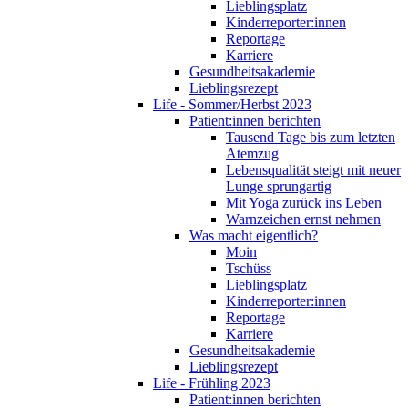
Lieblingsplatz
Kinderreporter:innen
Reportage
Karriere
Gesundheitsakademie
Lieblingsrezept
Life - Sommer/Herbst 2023
Patient:innen berichten
Tausend Tage bis zum letzten
Atemzug
Lebensqualität steigt mit neuer
Lunge sprungartig
Mit Yoga zurück ins Leben
Warnzeichen ernst nehmen
Was macht eigentlich?
Moin
Tschüss
Lieblingsplatz
Kinderreporter:innen
Reportage
Karriere
Gesundheitsakademie
Lieblingsrezept
Life - Frühling 2023
Patient:innen berichten