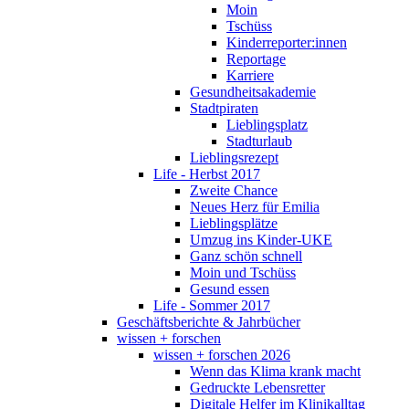
Moin
Tschüss
Kinderreporter:innen
Reportage
Karriere
Gesundheitsakademie
Stadtpiraten
Lieblingsplatz
Stadturlaub
Lieblingsrezept
Life - Herbst 2017
Zweite Chance
Neues Herz für Emilia
Lieblingsplätze
Umzug ins Kinder-UKE
Ganz schön schnell
Moin und Tschüss
Gesund essen
Life - Sommer 2017
Geschäftsberichte & Jahrbücher
wissen + forschen
wissen + forschen 2026
Wenn das Klima krank macht
Gedruckte Lebensretter
Digitale Helfer im Klinikalltag