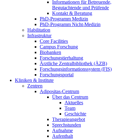
Informationen für Betreuende,
Begutachtende und Prüfende
Kontakt & Beratung
PhD-Programm Medizin
PhD-Programm Nicht-Medizin
Habilitation
Infrastruktur
Core Facilities
Campus Forschung
Biobanken
Forschungstierhaltung
Ärztliche Zentralbibliothek (ÄZB)
Forschungsinformationssystem (FIS)
Forschungsportal
Kliniken & Institute
Zentren
Adipositas-Centrum
Über das Centrum
Aktuelles
Team
Geschichte
Therapieangebot
Sprechstunden
Aufnahme
Aufenthalt