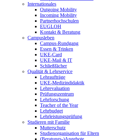
Internationales
Outgoing Mobility
Incoming Mobility
Partnerhochschulen
EUGLOH
Kontakt & Beratung
Campusleben
Campus-Rundgang
Essen & Trinken
UKE-Card
UKE-Mail & IT
Schließfächer
Qualität & Lehrservice
Lehraufträge
UKE-Medizindidaktik
Lehrevaluation
Prüfungszentrum
Lehrforschung
Teacher of the Year
Lehrbudget
Lehrleistungsprüfung
Studieren mit Familie
Mutterschutz
Studienorganisation für Eltern
(Beratungs-)Angebote