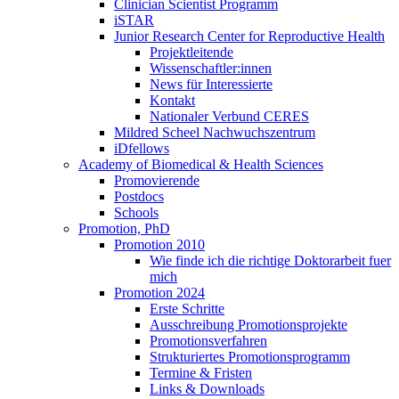
Clinician Scientist Programm
iSTAR
Junior Research Center for Reproductive Health
Projektleitende
Wissenschaftler:innen
News für Interessierte
Kontakt
Nationaler Verbund CERES
Mildred Scheel Nachwuchszentrum
iDfellows
Academy of Biomedical & Health Sciences
Promovierende
Postdocs
Schools
Promotion, PhD
Promotion 2010
Wie finde ich die richtige Doktorarbeit fuer
mich
Promotion 2024
Erste Schritte
Ausschreibung Promotionsprojekte
Promotionsverfahren
Strukturiertes Promotionsprogramm
Termine & Fristen
Links & Downloads