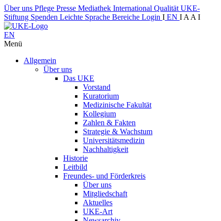
Über uns
Pflege
Presse
Mediathek
International
Qualität
UKE-
Stiftung
Spenden
Leichte Sprache
Bereiche
Login
I
EN
I
A
A
I
EN
Menü
Allgemein
Über uns
Das UKE
Vorstand
Kuratorium
Medizinische Fakultät
Kollegium
Zahlen & Fakten
Strategie & Wachstum
Universitätsmedizin
Nachhaltigkeit
Historie
Leitbild
Freundes- und Förderkreis
Über uns
Mitgliedschaft
Aktuelles
UKE-Art
Newsarchiv