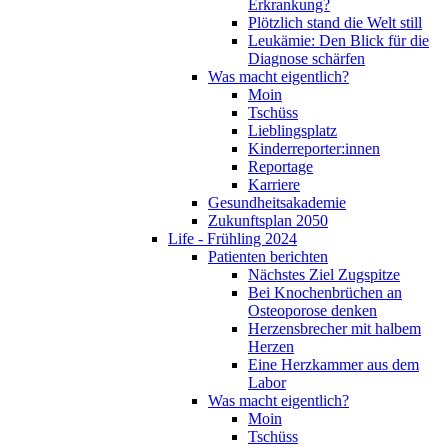
Erkrankung?
Plötzlich stand die Welt still
Leukämie: Den Blick für die
Diagnose schärfen
Was macht eigentlich?
Moin
Tschüss
Lieblingsplatz
Kinderreporter:innen
Reportage
Karriere
Gesundheitsakademie
Zukunftsplan 2050
Life - Frühling 2024
Patienten berichten
Nächstes Ziel Zugspitze
Bei Knochenbrüchen an
Osteoporose denken
Herzensbrecher mit halbem
Herzen
Eine Herzkammer aus dem
Labor
Was macht eigentlich?
Moin
Tschüss