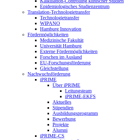
Kalkulation-Controlling klinischer Studien
Epidemiologisches Studienzentrum
Translation-Technologietransfer
Technologietransfer
WIPANO
Hamburg Innovation
Fördermöglichkeiten
Medizinische Fakultät
Universität Hamburg
Externe Fördermöglichkeiten
Forschen im Ausland
EU-Forschungsförderung
Gleichstellung
Nachwuchsförderung
iPRIME
Über iPRIME
Leitungsteam
iPRIME-EKFS
Aktuelles
Stipendien
Ausbildungsprogramm
Bewerbung
Projekte
Alumni
iPRIME-CS