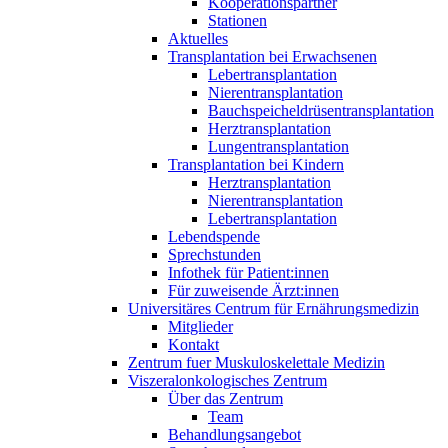
Kooperationspartner
Stationen
Aktuelles
Transplantation bei Erwachsenen
Lebertransplantation
Nierentransplantation
Bauchspeicheldrüsentransplantation
Herztransplantation
Lungentransplantation
Transplantation bei Kindern
Herztransplantation
Nierentransplantation
Lebertransplantation
Lebendspende
Sprechstunden
Infothek für Patient:innen
Für zuweisende Ärzt:innen
Universitäres Centrum für Ernährungsmedizin
Mitglieder
Kontakt
Zentrum fuer Muskuloskelettale Medizin
Viszeral­onkologisches Zentrum
Über das Zentrum
Team
Behandlungsangebot