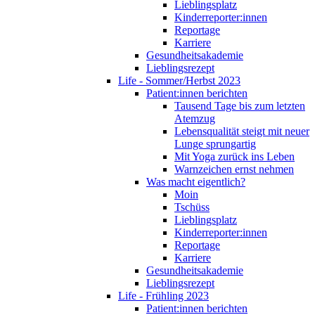
Lieblingsplatz
Kinderreporter:innen
Reportage
Karriere
Gesundheitsakademie
Lieblingsrezept
Life - Sommer/Herbst 2023
Patient:innen berichten
Tausend Tage bis zum letzten
Atemzug
Lebensqualität steigt mit neuer
Lunge sprungartig
Mit Yoga zurück ins Leben
Warnzeichen ernst nehmen
Was macht eigentlich?
Moin
Tschüss
Lieblingsplatz
Kinderreporter:innen
Reportage
Karriere
Gesundheitsakademie
Lieblingsrezept
Life - Frühling 2023
Patient:innen berichten