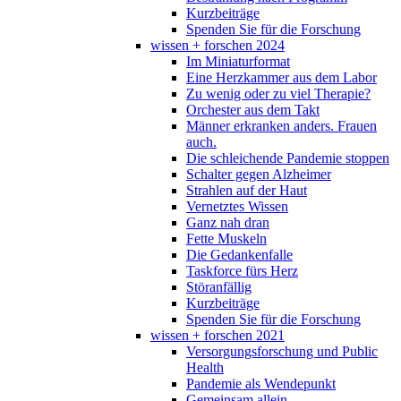
Kurzbeiträge
Spenden Sie für die Forschung
wissen + forschen 2024
Im Miniaturformat
Eine Herzkammer aus dem Labor
Zu wenig oder zu viel Therapie?
Orchester aus dem Takt
Männer erkranken anders. Frauen
auch.
Die schleichende Pandemie stoppen
Schalter gegen Alzheimer
Strahlen auf der Haut
Vernetztes Wissen
Ganz nah dran
Fette Muskeln
Die Gedankenfalle
Taskforce fürs Herz
Störanfällig
Kurzbeiträge
Spenden Sie für die Forschung
wissen + forschen 2021
Versorgungsforschung und Public
Health
Pandemie als Wendepunkt
Gemeinsam allein