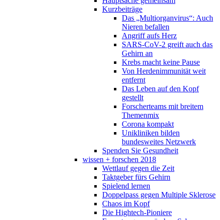
Hauptsache gemeinsam
Kurzbeiträge
Das „Multiorganvirus“: Auch
Nieren befallen
Angriff aufs Herz
SARS-CoV-2 greift auch das
Gehirn an
Krebs macht keine Pause
Von Herdenimmunität weit
entfernt
Das Leben auf den Kopf
gestellt
Forscherteams mit breitem
Themenmix
Corona kompakt
Unikliniken bilden
bundesweites Netzwerk
Spenden Sie Gesundheit
wissen + forschen 2018
Wettlauf gegen die Zeit
Taktgeber fürs Gehirn
Spielend lernen
Doppelpass gegen Multiple Sklerose
Chaos im Kopf
Die Hightech-Pioniere