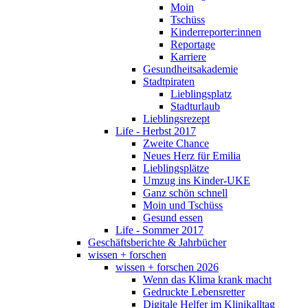
Moin
Tschüss
Kinderreporter:innen
Reportage
Karriere
Gesundheitsakademie
Stadtpiraten
Lieblingsplatz
Stadturlaub
Lieblingsrezept
Life - Herbst 2017
Zweite Chance
Neues Herz für Emilia
Lieblingsplätze
Umzug ins Kinder-UKE
Ganz schön schnell
Moin und Tschüss
Gesund essen
Life - Sommer 2017
Geschäftsberichte & Jahrbücher
wissen + forschen
wissen + forschen 2026
Wenn das Klima krank macht
Gedruckte Lebensretter
Digitale Helfer im Klinikalltag