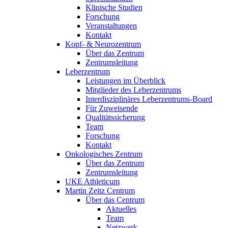
Klinische Studien
Forschung
Veranstaltungen
Kontakt
Kopf- & Neurozentrum
Über das Zentrum
Zentrumsleitung
Leberzentrum
Leistungen im Überblick
Mitglieder des Leberzentrums
Interdisziplinäres Leberzentrums-Board
Für Zuweisende
Qualitätssicherung
Team
Forschung
Kontakt
Onkologisches Zentrum
Über das Zentrum
Zentrumsleitung
UKE Athleticum
Martin Zeitz Centrum
Über das Centrum
Aktuelles
Team
Netzwerk