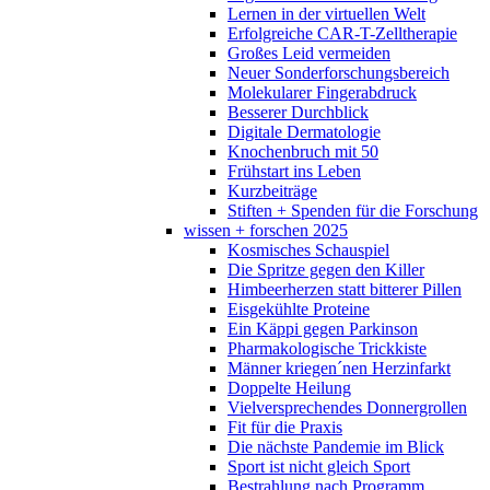
Lernen in der virtuellen Welt
Erfolgreiche CAR-T-Zelltherapie
Großes Leid vermeiden
Neuer Sonderforschungsbereich
Molekularer Fingerabdruck
Besserer Durchblick
Digitale Dermatologie
Knochenbruch mit 50
Frühstart ins Leben
Kurzbeiträge
Stiften + Spenden für die Forschung
wissen + forschen 2025
Kosmisches Schauspiel
Die Spritze gegen den Killer
Himbeerherzen statt bitterer Pillen
Eisgekühlte Proteine
Ein Käppi gegen Parkinson
Pharmakologische Trickkiste
Männer kriegen´nen Herzinfarkt
Doppelte Heilung
Vielversprechendes Donnergrollen
Fit für die Praxis
Die nächste Pandemie im Blick
Sport ist nicht gleich Sport
Bestrahlung nach Programm