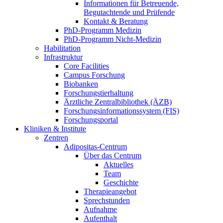
Informationen für Betreuende,
Begutachtende und Prüfende
Kontakt & Beratung
PhD-Programm Medizin
PhD-Programm Nicht-Medizin
Habilitation
Infrastruktur
Core Facilities
Campus Forschung
Biobanken
Forschungstierhaltung
Ärztliche Zentralbibliothek (ÄZB)
Forschungsinformationssystem (FIS)
Forschungsportal
Kliniken & Institute
Zentren
Adipositas-Centrum
Über das Centrum
Aktuelles
Team
Geschichte
Therapieangebot
Sprechstunden
Aufnahme
Aufenthalt