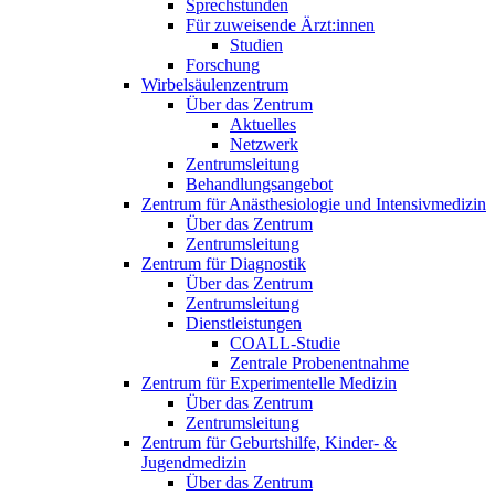
Sprechstunden
Für zuweisende Ärzt:innen
Studien
Forschung
Wirbelsäulenzentrum
Über das Zentrum
Aktuelles
Netzwerk
Zentrumsleitung
Behandlungsangebot
Zentrum für Anästhesiologie und Intensivmedizin
Über das Zentrum
Zentrumsleitung
Zentrum für Diagnostik
Über das Zentrum
Zentrumsleitung
Dienstleistungen
COALL-Studie
Zentrale Probenentnahme
Zentrum für Experimentelle Medizin
Über das Zentrum
Zentrumsleitung
Zentrum für Geburtshilfe, Kinder- &
Jugendmedizin
Über das Zentrum