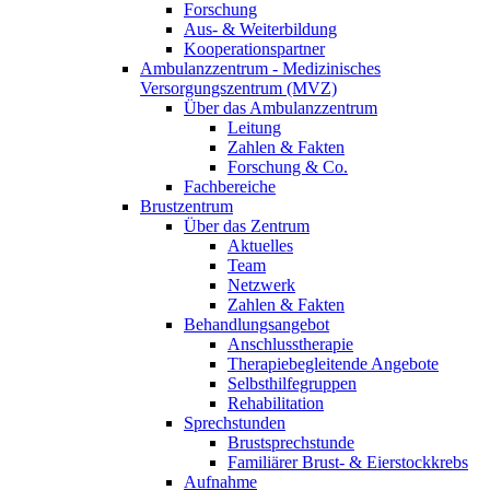
Forschung
Aus- & Weiterbildung
Kooperationspartner
Ambulanzzentrum - Medizinisches
Versorgungszentrum (MVZ)
Über das Ambulanzzentrum
Leitung
Zahlen & Fakten
Forschung & Co.
Fachbereiche
Brustzentrum
Über das Zentrum
Aktuelles
Team
Netzwerk
Zahlen & Fakten
Behandlungsangebot
Anschlusstherapie
Therapiebegleitende Angebote
Selbsthilfegruppen
Rehabilitation
Sprechstunden
Brustsprechstunde
Familiärer Brust- & Eierstockkrebs
Aufnahme