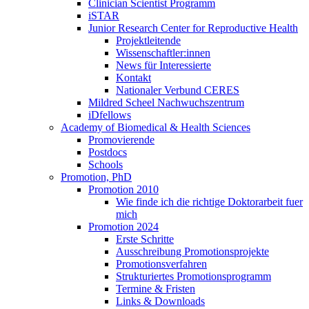
Clinician Scientist Programm
iSTAR
Junior Research Center for Reproductive Health
Projektleitende
Wissenschaftler:innen
News für Interessierte
Kontakt
Nationaler Verbund CERES
Mildred Scheel Nachwuchszentrum
iDfellows
Academy of Biomedical & Health Sciences
Promovierende
Postdocs
Schools
Promotion, PhD
Promotion 2010
Wie finde ich die richtige Doktorarbeit fuer
mich
Promotion 2024
Erste Schritte
Ausschreibung Promotionsprojekte
Promotionsverfahren
Strukturiertes Promotionsprogramm
Termine & Fristen
Links & Downloads