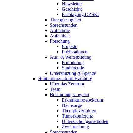
Newsletter
Geschichte
Fachtagung DZSKJ
Therapieangebot
Sprechstunden
Aufnahme
Aufenthalt
Forschung
Projekte
Publikationen
Aus- & Weiterbildung
Fortbildung
Studierende
Unterstützung & Spende
Hauttumorzentrum Hamburg
Über das Zentrum
Team
Behandlungsangebot
Erkrankungsspektrum
Nachsorge
Therapieverfahren
Tumorkonferenz
Untersuchungsmethoden
Zweitmeinung
Sprechstunden