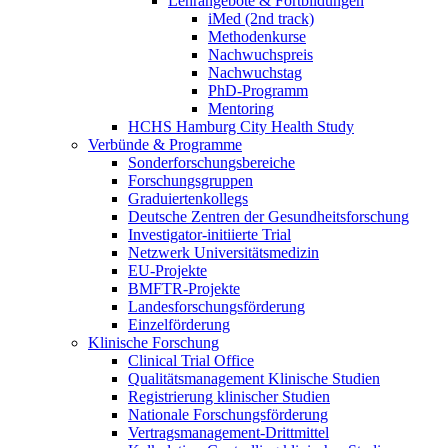
Lehrangebote & Fortbildungen
iMed (2nd track)
Methodenkurse
Nachwuchspreis
Nachwuchstag
PhD-Programm
Mentoring
HCHS Hamburg City Health Study
Verbünde & Programme
Sonderforschungsbereiche
Forschungsgruppen
Graduiertenkollegs
Deutsche Zentren der Gesundheitsforschung
Investigator-initiierte Trial
Netzwerk Universitätsmedizin
EU-Projekte
BMFTR-Projekte
Landesforschungsförderung
Einzelförderung
Klinische Forschung
Clinical Trial Office
Qualitätsmanagement Klinische Studien
Registrierung klinischer Studien
Nationale Forschungsförderung
Vertragsmanagement-Drittmittel