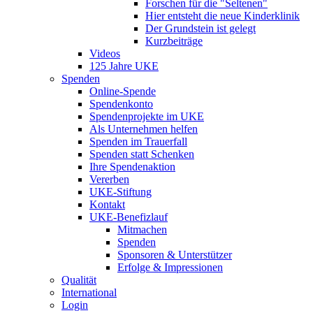
Forschen für die "Seltenen"
Hier entsteht die neue Kinderklinik
Der Grundstein ist gelegt
Kurzbeiträge
Videos
125 Jahre UKE
Spenden
Online-Spende
Spendenkonto
Spendenprojekte im UKE
Als Unternehmen helfen
Spenden im Trauerfall
Spenden statt Schenken
Ihre Spendenaktion
Vererben
UKE-Stiftung
Kontakt
UKE-Benefizlauf
Mitmachen
Spenden
Sponsoren & Unterstützer
Erfolge & Impressionen
Qualität
International
Login