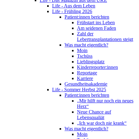
Life - Das Magazin aus dem UKE
Life - Aus dem Leben
Life - Frühling 2026
Patient:innen berichten
Frühstart ins Leben
Am seidenen Faden
Zahl der
Lebertransplantationen steigt
Was macht eigentlich?
Moin
Tschüss
Lieblingsplatz
Kinderreporter:innen
Reportage
Karriere
Gesundheitsakademie
Life - Sommer Herbst 2025
Patient:innen berichten
„Mir hilft nur noch ein neues
Herz“
Neue Chance auf
Lebensqualiät
„Ich war doch nie krank“
Was macht eigentlich?
Moin