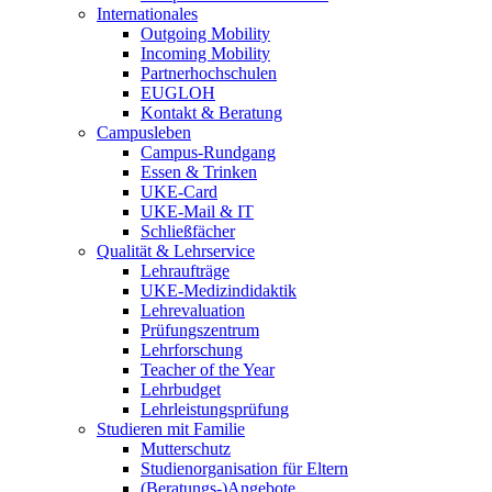
Internationales
Outgoing Mobility
Incoming Mobility
Partnerhochschulen
EUGLOH
Kontakt & Beratung
Campusleben
Campus-Rundgang
Essen & Trinken
UKE-Card
UKE-Mail & IT
Schließfächer
Qualität & Lehrservice
Lehraufträge
UKE-Medizindidaktik
Lehrevaluation
Prüfungszentrum
Lehrforschung
Teacher of the Year
Lehrbudget
Lehrleistungsprüfung
Studieren mit Familie
Mutterschutz
Studienorganisation für Eltern
(Beratungs-)Angebote