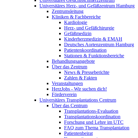
Universitäres Gesichtsschmerzzentrum
Universitäres Herz- und Gefäßzentrum Hamburg
Zentrumsleitung
Kliniken & Fachbereiche
Kardiologie
Herz- und Gefäßchirurgie
Gefäßmedizin
Kinderherzmedizin & EMAH
Deutsches Aortenzentrum Hamburg
Patientenkoordination
Stationen & Funktionsbereiche
Behandlungsangebote
Über das Zentrum
News & Presseberichte
Zahlen & Fakten
Veranstaltungen
HerzJobs - Wir suchen dich!
Förderverein
Universitäres Transplantations Centrum
Über das Centrum
Transplantations-Evaluation
Transplantationskoordination
Forschung und Lehre im UTC
FAQ zum Thema Transplantation
Patientenbeirat