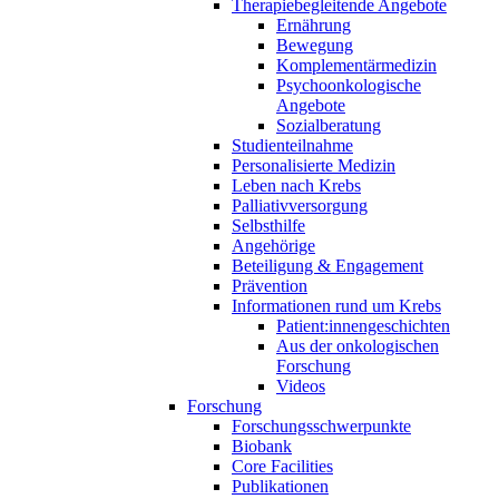
Therapiebegleitende Angebote
Ernährung
Bewegung
Komplementärmedizin
Psychoonkologische
Angebote
Sozialberatung
Studienteilnahme
Personalisierte Medizin
Leben nach Krebs
Palliativversorgung
Selbsthilfe
Angehörige
Beteiligung & Engagement
Prävention
Informationen rund um Krebs
Patient:innengeschichten
Aus der onkologischen
Forschung
Videos
Forschung
Forschungsschwerpunkte
Biobank
Core Facilities
Publikationen