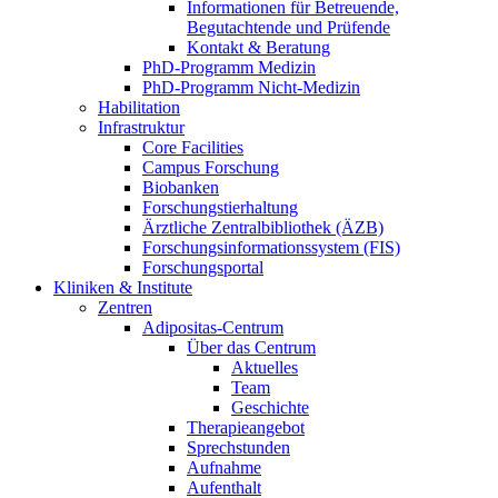
Informationen für Betreuende,
Begutachtende und Prüfende
Kontakt & Beratung
PhD-Programm Medizin
PhD-Programm Nicht-Medizin
Habilitation
Infrastruktur
Core Facilities
Campus Forschung
Biobanken
Forschungstierhaltung
Ärztliche Zentralbibliothek (ÄZB)
Forschungsinformationssystem (FIS)
Forschungsportal
Kliniken & Institute
Zentren
Adipositas-Centrum
Über das Centrum
Aktuelles
Team
Geschichte
Therapieangebot
Sprechstunden
Aufnahme
Aufenthalt