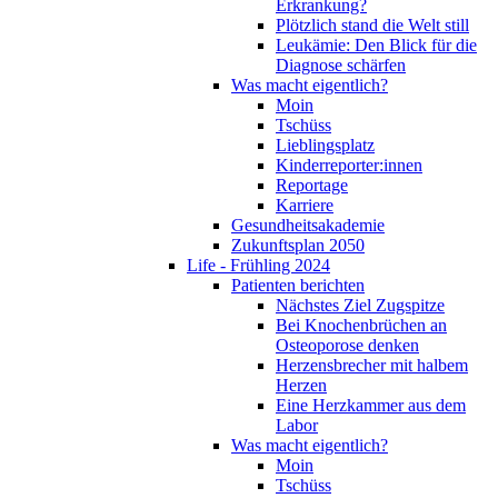
Erkrankung?
Plötzlich stand die Welt still
Leukämie: Den Blick für die
Diagnose schärfen
Was macht eigentlich?
Moin
Tschüss
Lieblingsplatz
Kinderreporter:innen
Reportage
Karriere
Gesundheitsakademie
Zukunftsplan 2050
Life - Frühling 2024
Patienten berichten
Nächstes Ziel Zugspitze
Bei Knochenbrüchen an
Osteoporose denken
Herzensbrecher mit halbem
Herzen
Eine Herzkammer aus dem
Labor
Was macht eigentlich?
Moin
Tschüss