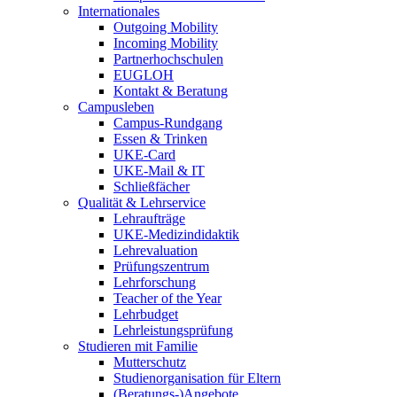
Internationales
Outgoing Mobility
Incoming Mobility
Partnerhochschulen
EUGLOH
Kontakt & Beratung
Campusleben
Campus-Rundgang
Essen & Trinken
UKE-Card
UKE-Mail & IT
Schließfächer
Qualität & Lehrservice
Lehraufträge
UKE-Medizindidaktik
Lehrevaluation
Prüfungszentrum
Lehrforschung
Teacher of the Year
Lehrbudget
Lehrleistungsprüfung
Studieren mit Familie
Mutterschutz
Studienorganisation für Eltern
(Beratungs-)Angebote