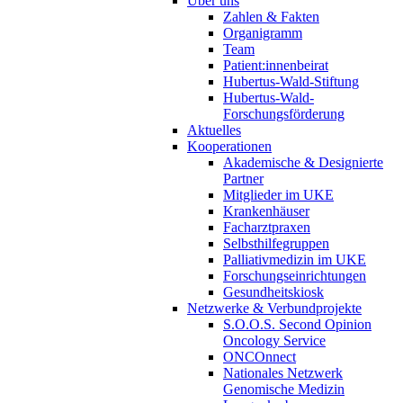
Über uns
Zahlen & Fakten
Organigramm
Team
Patient:innenbeirat
Hubertus-Wald-Stiftung
Hubertus-Wald-
Forschungsförderung
Aktuelles
Kooperationen
Akademische & Designierte
Partner
Mitglieder im UKE
Krankenhäuser
Facharztpraxen
Selbsthilfegruppen
Palliativmedizin im UKE
Forschungseinrichtungen
Gesundheitskiosk
Netzwerke & Verbundprojekte
S.O.O.S. Second Opinion
Oncology Service
ONCOnnect
Nationales Netzwerk
Genomische Medizin