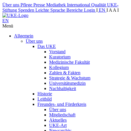
Über uns
Pflege
Presse
Mediathek
International
Qualität
UKE-
Stiftung
Spenden
Leichte Sprache
Bereiche
Login
I
EN
I
A
A
I
EN
Menü
Allgemein
Über uns
Das UKE
Vorstand
Kuratorium
Medizinische Fakultät
Kollegium
Zahlen & Fakten
Strategie & Wachstum
Universitätsmedizin
Nachhaltigkeit
Historie
Leitbild
Freundes- und Förderkreis
Über uns
Mitgliedschaft
Aktuelles
UKE-Art
Newsarchiv