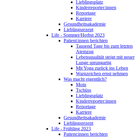
Lieblingsplatz
Kinderreporter:innen
Reportage
Karriere
Gesundheitsakademie
Lieblingsrezept
Life - Sommer/Herbst 2023
Patient:innen berichten
Tausend Tage bis zum letzten
Atemzug
Lebensqualität steigt mit neuer
Lunge sprungartig
Mit Yoga zurück ins Leben
Warnzeichen ernst nehmen
Was macht eigentlich?
Moin
Tschüss
Lieblingsplatz
Kinderreporter:innen
Reportage
Karriere
Gesundheitsakademie
Lieblingsrezept
Life - Frühling 2023
Patient:innen berichten