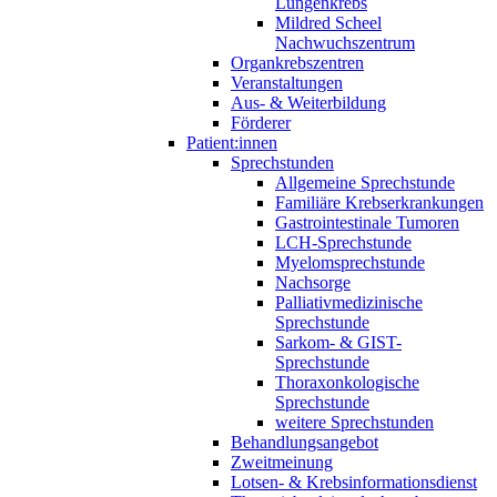
Lungenkrebs
Mildred Scheel
Nachwuchszentrum
Organkrebszentren
Veranstaltungen
Aus- & Weiterbildung
Förderer
Patient:innen
Sprechstunden
Allgemeine Sprechstunde
Familiäre Krebserkrankungen
Gastrointestinale Tumoren
LCH-Sprechstunde
Myelomsprechstunde
Nachsorge
Palliativmedizinische
Sprechstunde
Sarkom- & GIST-
Sprechstunde
Thoraxonkologische
Sprechstunde
weitere Sprechstunden
Behandlungsangebot
Zweitmeinung
Lotsen- & Krebsinformationsdienst