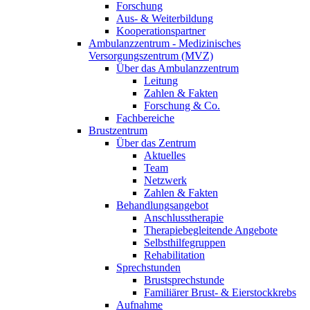
Forschung
Aus- & Weiterbildung
Kooperationspartner
Ambulanzzentrum - Medizinisches
Versorgungszentrum (MVZ)
Über das Ambulanzzentrum
Leitung
Zahlen & Fakten
Forschung & Co.
Fachbereiche
Brustzentrum
Über das Zentrum
Aktuelles
Team
Netzwerk
Zahlen & Fakten
Behandlungsangebot
Anschlusstherapie
Therapiebegleitende Angebote
Selbsthilfegruppen
Rehabilitation
Sprechstunden
Brustsprechstunde
Familiärer Brust- & Eierstockkrebs
Aufnahme