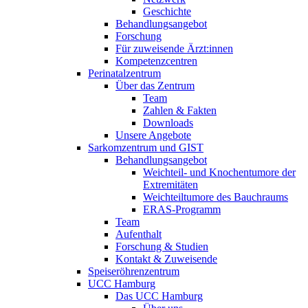
Geschichte
Behandlungsangebot
Forschung
Für zuweisende Ärzt:innen
Kompetenzcentren
Perinatalzentrum
Über das Zentrum
Team
Zahlen & Fakten
Downloads
Unsere Angebote
Sarkomzentrum und GIST
Behandlungsangebot
Weichteil- und Knochentumore der
Extremitäten
Weichteiltumore des Bauchraums
ERAS-Programm
Team
Aufenthalt
Forschung & Studien
Kontakt & Zuweisende
Speiseröhrenzentrum
UCC Hamburg
Das UCC Hamburg