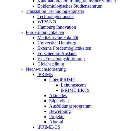
Kalkulation-Controlling klinischer Studien
Epidemiologisches Studienzentrum
Translation-Technologietransfer
Technologietransfer
WIPANO
Hamburg Innovation
Fördermöglichkeiten
Medizinische Fakultät
Universität Hamburg
Externe Fördermöglichkeiten
Forschen im Ausland
EU-Forschungsförderung
Gleichstellung
Nachwuchsförderung
iPRIME
Über iPRIME
Leitungsteam
iPRIME-EKFS
Aktuelles
Stipendien
Ausbildungsprogramm
Bewerbung
Projekte
Alumni
iPRIME-CS