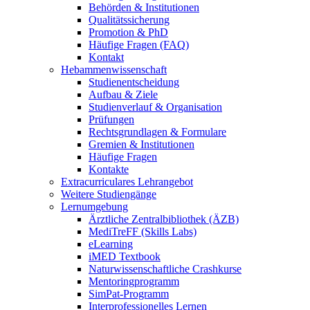
Behörden & Institutionen
Qualitätssicherung
Promotion & PhD
Häufige Fragen (FAQ)
Kontakt
Hebammenwissenschaft
Studienentscheidung
Aufbau & Ziele
Studienverlauf & Organisation
Prüfungen
Rechtsgrundlagen & Formulare
Gremien & Institutionen
Häufige Fragen
Kontakte
Extracurriculares Lehrangebot
Weitere Studiengänge
Lernumgebung
Ärztliche Zentralbibliothek (ÄZB)
MediTreFF (Skills Labs)
eLearning
iMED Textbook
Naturwissenschaftliche Crashkurse
Mentoringprogramm
SimPat-Programm
Interprofessionelles Lernen