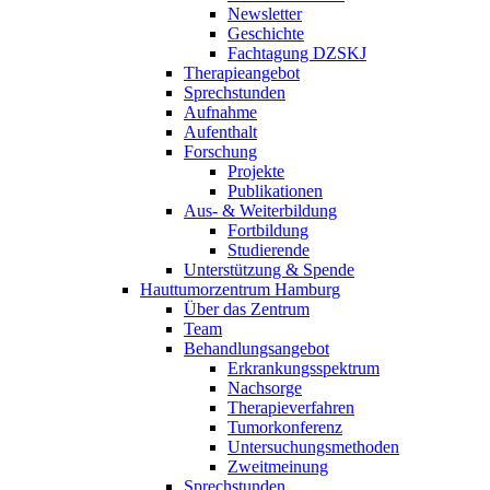
Newsletter
Geschichte
Fachtagung DZSKJ
Therapieangebot
Sprechstunden
Aufnahme
Aufenthalt
Forschung
Projekte
Publikationen
Aus- & Weiterbildung
Fortbildung
Studierende
Unterstützung & Spende
Hauttumorzentrum Hamburg
Über das Zentrum
Team
Behandlungsangebot
Erkrankungsspektrum
Nachsorge
Therapieverfahren
Tumorkonferenz
Untersuchungsmethoden
Zweitmeinung
Sprechstunden