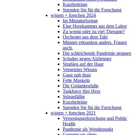
Kurzbeiträge
Spenden Sie für die Forschung
wissen + forschen 2024
Im Miniaturformat
Eine Herzkammer aus dem Labor
Zu wenig oder zu viel Therapie?
Orchester aus dem Takt
Männer erkranken anders. Frauen
auch.
Die schleichende Pandemie stoppen
Schalter gegen Alzheimer
Strahlen auf der Haut
Vernetztes Wissen
Ganz nah dran
Fette Muskeln
Die Gedankenfalle
Taskforce fürs Herz
Störanfällig
Kurzbeiträge
Spenden Sie für die Forschung
wissen + forschen 2021
Versorgungsforschung und Public
Health
Pandemie als Wendepunkt
Gemeinsam allein