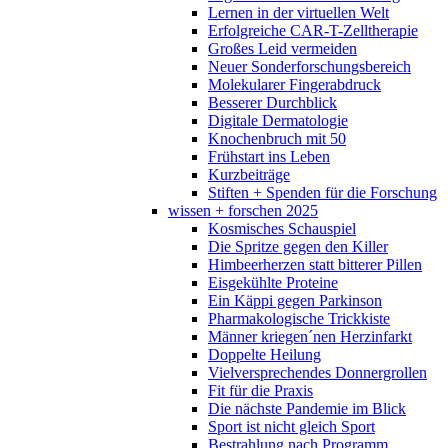
Lernen in der virtuellen Welt
Erfolgreiche CAR-T-Zelltherapie
Großes Leid vermeiden
Neuer Sonderforschungsbereich
Molekularer Fingerabdruck
Besserer Durchblick
Digitale Dermatologie
Knochenbruch mit 50
Frühstart ins Leben
Kurzbeiträge
Stiften + Spenden für die Forschung
wissen + forschen 2025
Kosmisches Schauspiel
Die Spritze gegen den Killer
Himbeerherzen statt bitterer Pillen
Eisgekühlte Proteine
Ein Käppi gegen Parkinson
Pharmakologische Trickkiste
Männer kriegen´nen Herzinfarkt
Doppelte Heilung
Vielversprechendes Donnergrollen
Fit für die Praxis
Die nächste Pandemie im Blick
Sport ist nicht gleich Sport
Bestrahlung nach Programm