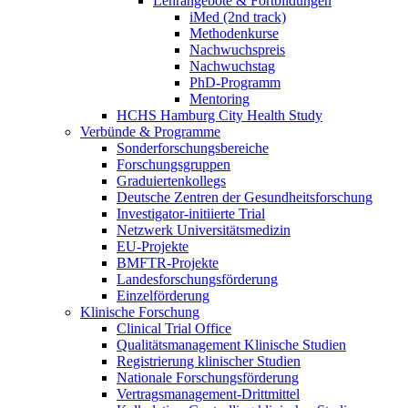
Lehrangebote & Fortbildungen
iMed (2nd track)
Methodenkurse
Nachwuchspreis
Nachwuchstag
PhD-Programm
Mentoring
HCHS Hamburg City Health Study
Verbünde & Programme
Sonderforschungsbereiche
Forschungsgruppen
Graduiertenkollegs
Deutsche Zentren der Gesundheitsforschung
Investigator-initiierte Trial
Netzwerk Universitätsmedizin
EU-Projekte
BMFTR-Projekte
Landesforschungsförderung
Einzelförderung
Klinische Forschung
Clinical Trial Office
Qualitätsmanagement Klinische Studien
Registrierung klinischer Studien
Nationale Forschungsförderung
Vertragsmanagement-Drittmittel