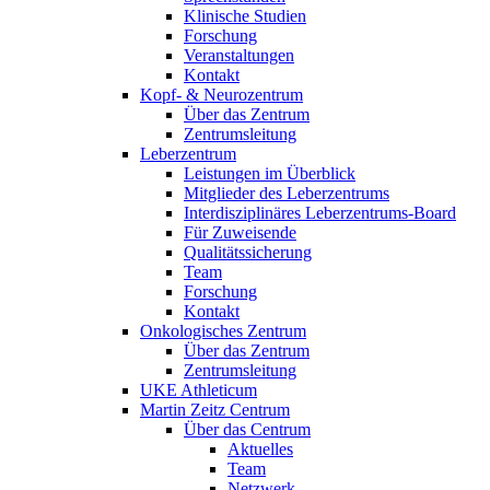
Klinische Studien
Forschung
Veranstaltungen
Kontakt
Kopf- & Neurozentrum
Über das Zentrum
Zentrumsleitung
Leberzentrum
Leistungen im Überblick
Mitglieder des Leberzentrums
Interdisziplinäres Leberzentrums-Board
Für Zuweisende
Qualitätssicherung
Team
Forschung
Kontakt
Onkologisches Zentrum
Über das Zentrum
Zentrumsleitung
UKE Athleticum
Martin Zeitz Centrum
Über das Centrum
Aktuelles
Team
Netzwerk