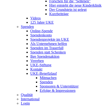
Forschen für die "Seltenen"
Hier entsteht die neue Kinderklinik
Der Grundstein ist gelegt
Kurzbeiträge
Videos
125 Jahre UKE
Spenden
Online-Spende
Spendenkonto
Spendenprojekte im UKE
Als Unternehmen helfen
Spenden im Trauerfall
Spenden statt Schenken
Ihre Spendenaktion
Vererben
UKE-Stiftung
Kontakt
UKE-Benefizlauf
Mitmachen
Spenden
Sponsoren & Unterstützer
Erfolge & Impressionen
Qualität
International
Login