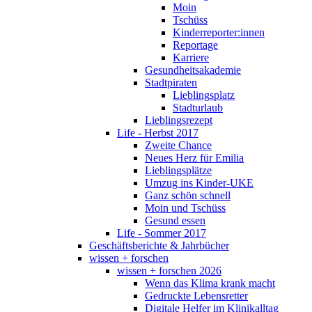
Moin
Tschüss
Kinderreporter:innen
Reportage
Karriere
Gesundheitsakademie
Stadtpiraten
Lieblingsplatz
Stadturlaub
Lieblingsrezept
Life - Herbst 2017
Zweite Chance
Neues Herz für Emilia
Lieblingsplätze
Umzug ins Kinder-UKE
Ganz schön schnell
Moin und Tschüss
Gesund essen
Life - Sommer 2017
Geschäftsberichte & Jahrbücher
wissen + forschen
wissen + forschen 2026
Wenn das Klima krank macht
Gedruckte Lebensretter
Digitale Helfer im Klinikalltag