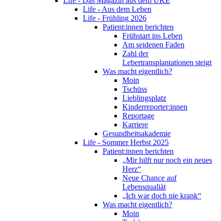
Life - Das Magazin aus dem UKE
Life - Aus dem Leben
Life - Frühling 2026
Patient:innen berichten
Frühstart ins Leben
Am seidenen Faden
Zahl der
Lebertransplantationen steigt
Was macht eigentlich?
Moin
Tschüss
Lieblingsplatz
Kinderreporter:innen
Reportage
Karriere
Gesundheitsakademie
Life - Sommer Herbst 2025
Patient:innen berichten
„Mir hilft nur noch ein neues
Herz“
Neue Chance auf
Lebensqualiät
„Ich war doch nie krank“
Was macht eigentlich?
Moin