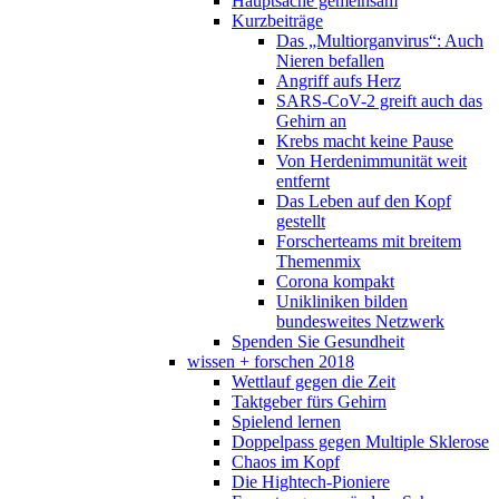
Hauptsache gemeinsam
Kurzbeiträge
Das „Multiorganvirus“: Auch
Nieren befallen
Angriff aufs Herz
SARS-CoV-2 greift auch das
Gehirn an
Krebs macht keine Pause
Von Herdenimmunität weit
entfernt
Das Leben auf den Kopf
gestellt
Forscherteams mit breitem
Themenmix
Corona kompakt
Unikliniken bilden
bundesweites Netzwerk
Spenden Sie Gesundheit
wissen + forschen 2018
Wettlauf gegen die Zeit
Taktgeber fürs Gehirn
Spielend lernen
Doppelpass gegen Multiple Sklerose
Chaos im Kopf
Die Hightech-Pioniere