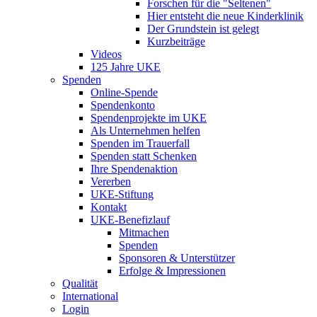
Forschen für die "Seltenen"
Hier entsteht die neue Kinderklinik
Der Grundstein ist gelegt
Kurzbeiträge
Videos
125 Jahre UKE
Spenden
Online-Spende
Spendenkonto
Spendenprojekte im UKE
Als Unternehmen helfen
Spenden im Trauerfall
Spenden statt Schenken
Ihre Spendenaktion
Vererben
UKE-Stiftung
Kontakt
UKE-Benefizlauf
Mitmachen
Spenden
Sponsoren & Unterstützer
Erfolge & Impressionen
Qualität
International
Login