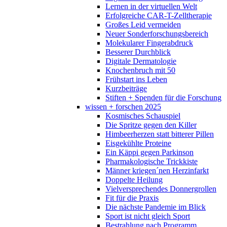
Lernen in der virtuellen Welt
Erfolgreiche CAR-T-Zelltherapie
Großes Leid vermeiden
Neuer Sonderforschungsbereich
Molekularer Fingerabdruck
Besserer Durchblick
Digitale Dermatologie
Knochenbruch mit 50
Frühstart ins Leben
Kurzbeiträge
Stiften + Spenden für die Forschung
wissen + forschen 2025
Kosmisches Schauspiel
Die Spritze gegen den Killer
Himbeerherzen statt bitterer Pillen
Eisgekühlte Proteine
Ein Käppi gegen Parkinson
Pharmakologische Trickkiste
Männer kriegen´nen Herzinfarkt
Doppelte Heilung
Vielversprechendes Donnergrollen
Fit für die Praxis
Die nächste Pandemie im Blick
Sport ist nicht gleich Sport
Bestrahlung nach Programm