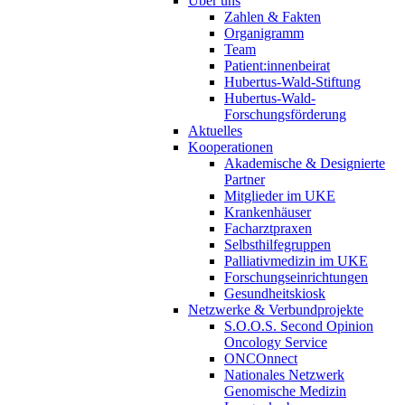
Über uns
Zahlen & Fakten
Organigramm
Team
Patient:innenbeirat
Hubertus-Wald-Stiftung
Hubertus-Wald-
Forschungsförderung
Aktuelles
Kooperationen
Akademische & Designierte
Partner
Mitglieder im UKE
Krankenhäuser
Facharztpraxen
Selbsthilfegruppen
Palliativmedizin im UKE
Forschungseinrichtungen
Gesundheitskiosk
Netzwerke & Verbundprojekte
S.O.O.S. Second Opinion
Oncology Service
ONCOnnect
Nationales Netzwerk
Genomische Medizin