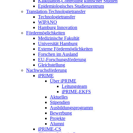
Kalkulation-Controlling klinischer Studien
Epidemiologisches Studienzentrum
Translation-Technologietransfer
Technologietransfer
WIPANO
Hamburg Innovation
Fördermöglichkeiten
Medizinische Fakultät
Universität Hamburg
Externe Fördermöglichkeiten
Forschen im Ausland
EU-Forschungsförderung
Gleichstellung
Nachwuchsförderung
iPRIME
Über iPRIME
Leitungsteam
iPRIME-EKFS
Aktuelles
Stipendien
Ausbildungsprogramm
Bewerbung
Projekte
Alumni
iPRIME-CS