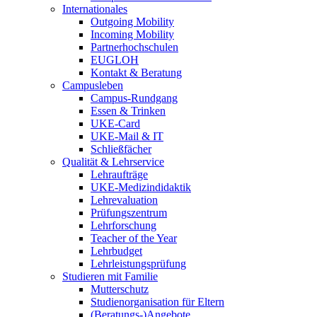
Internationales
Outgoing Mobility
Incoming Mobility
Partnerhochschulen
EUGLOH
Kontakt & Beratung
Campusleben
Campus-Rundgang
Essen & Trinken
UKE-Card
UKE-Mail & IT
Schließfächer
Qualität & Lehrservice
Lehraufträge
UKE-Medizindidaktik
Lehrevaluation
Prüfungszentrum
Lehrforschung
Teacher of the Year
Lehrbudget
Lehrleistungsprüfung
Studieren mit Familie
Mutterschutz
Studienorganisation für Eltern
(Beratungs-)Angebote