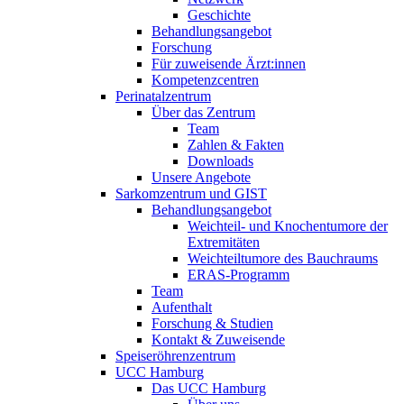
Geschichte
Behandlungsangebot
Forschung
Für zuweisende Ärzt:innen
Kompetenzcentren
Perinatalzentrum
Über das Zentrum
Team
Zahlen & Fakten
Downloads
Unsere Angebote
Sarkomzentrum und GIST
Behandlungsangebot
Weichteil- und Knochentumore der
Extremitäten
Weichteiltumore des Bauchraums
ERAS-Programm
Team
Aufenthalt
Forschung & Studien
Kontakt & Zuweisende
Speiseröhrenzentrum
UCC Hamburg
Das UCC Hamburg