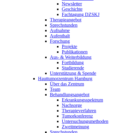
Newsletter
Geschichte
Fachtagung DZSKJ
Therapieangebot
Sprechstunden
Aufnahme
Aufenthalt
Forschung
Projekte
Publikationen
Aus- & Weiterbildung
Fortbildung
Studierende
Unterstützung & Spende
Hauttumorzentrum Hamburg
Über das Zentrum
Team
Behandlungsangebot
Erkrankungsspektrum
Nachsorge
Therapieverfahren
Tumorkonferenz
Untersuchungsmethoden
Zweitmeinung
Sprechstunden