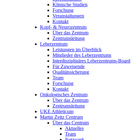
Klinische Studien
Forschung
Veranstaltungen
Kontakt
Kopf- & Neurozentrum
Über das Zentrum
Zentrumsleitung
Leberzentrum
Leistungen im Überblick
Mitglieder des Leberzentrums
Interdisziplinäres Leberzentrums-Board
Für Zuweisende
Qualitätssicherung
Team
Forschung
Kontakt
Onkologisches Zentrum
Über das Zentrum
Zentrumsleitung
UKE Athleticum
Martin Zeitz Centrum
Über das Centrum
Aktuelles
Team
Netzwerk