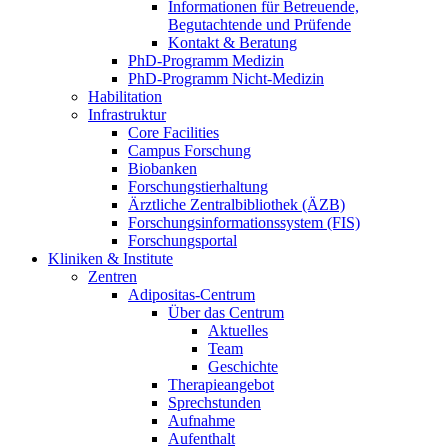
Informationen für Betreuende,
Begutachtende und Prüfende
Kontakt & Beratung
PhD-Programm Medizin
PhD-Programm Nicht-Medizin
Habilitation
Infrastruktur
Core Facilities
Campus Forschung
Biobanken
Forschungstierhaltung
Ärztliche Zentralbibliothek (ÄZB)
Forschungsinformationssystem (FIS)
Forschungsportal
Kliniken & Institute
Zentren
Adipositas-Centrum
Über das Centrum
Aktuelles
Team
Geschichte
Therapieangebot
Sprechstunden
Aufnahme
Aufenthalt