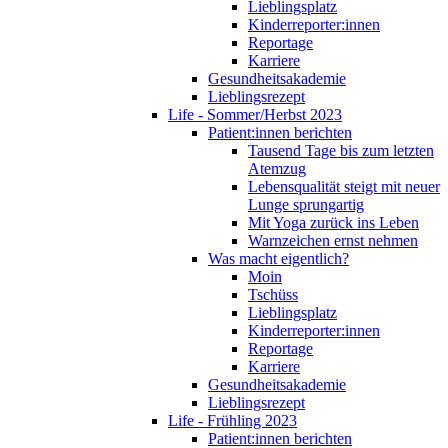
Lieblingsplatz
Kinderreporter:innen
Reportage
Karriere
Gesundheitsakademie
Lieblingsrezept
Life - Sommer/Herbst 2023
Patient:innen berichten
Tausend Tage bis zum letzten
Atemzug
Lebensqualität steigt mit neuer
Lunge sprungartig
Mit Yoga zurück ins Leben
Warnzeichen ernst nehmen
Was macht eigentlich?
Moin
Tschüss
Lieblingsplatz
Kinderreporter:innen
Reportage
Karriere
Gesundheitsakademie
Lieblingsrezept
Life - Frühling 2023
Patient:innen berichten