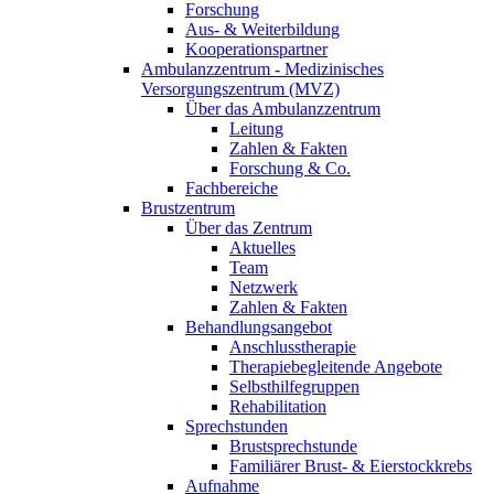
Forschung
Aus- & Weiterbildung
Kooperationspartner
Ambulanzzentrum - Medizinisches
Versorgungszentrum (MVZ)
Über das Ambulanzzentrum
Leitung
Zahlen & Fakten
Forschung & Co.
Fachbereiche
Brustzentrum
Über das Zentrum
Aktuelles
Team
Netzwerk
Zahlen & Fakten
Behandlungsangebot
Anschlusstherapie
Therapiebegleitende Angebote
Selbsthilfegruppen
Rehabilitation
Sprechstunden
Brustsprechstunde
Familiärer Brust- & Eierstockkrebs
Aufnahme