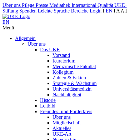
Über uns
Pflege
Presse
Mediathek
International
Qualität
UKE-
Stiftung
Spenden
Leichte Sprache
Bereiche
Login
I
EN
I
A
A
I
EN
Menü
Allgemein
Über uns
Das UKE
Vorstand
Kuratorium
Medizinische Fakultät
Kollegium
Zahlen & Fakten
Strategie & Wachstum
Universitätsmedizin
Nachhaltigkeit
Historie
Leitbild
Freundes- und Förderkreis
Über uns
Mitgliedschaft
Aktuelles
UKE-Art
Newsarchiv