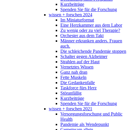
Kurzbeiträge
Spenden Sie für die Forschung
wissen + forschen 2024
Im Miniaturformat
Eine Herzkammer aus dem Labor
Zu wenig oder zu viel Therapie?
Orchester aus dem Takt
Männer erkranken anders. Frauen
auch.
Die schleichende Pandemie stoppen
Schalter gegen Alzheimer
Strahlen auf der Haut
Vernetztes Wissen
Ganz nah dran
Fette Muskeln
Die Gedankenfalle
Taskforce fürs Herz
Störanfällig
Kurzbeiträge
Spenden Sie für die Forschung
wissen + forschen 2021
Versorgungsforschung und Public
Health
Pandemie als Wendepunkt
Gemeinsam allein