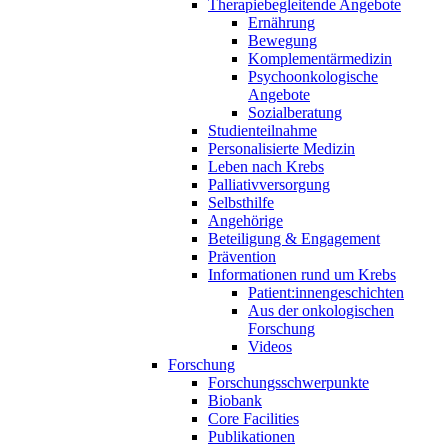
Therapiebegleitende Angebote
Ernährung
Bewegung
Komplementärmedizin
Psychoonkologische
Angebote
Sozialberatung
Studienteilnahme
Personalisierte Medizin
Leben nach Krebs
Palliativversorgung
Selbsthilfe
Angehörige
Beteiligung & Engagement
Prävention
Informationen rund um Krebs
Patient:innengeschichten
Aus der onkologischen
Forschung
Videos
Forschung
Forschungsschwerpunkte
Biobank
Core Facilities
Publikationen