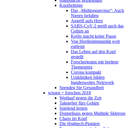
Hauptsache gemeinsam
Kurzbeiträge
Das „Multiorganvirus“: Auch
Nieren befallen
Angriff aufs Herz
SARS-CoV-2 greift auch das
Gehirn an
Krebs macht keine Pause
Von Herdenimmunität weit
entfernt
Das Leben auf den Kopf
gestellt
Forscherteams mit breitem
Themenmix
Corona kompakt
Unikliniken bilden
bundesweites Netzwerk
Spenden Sie Gesundheit
wissen + forschen 2018
Wettlauf gegen die Zeit
Taktgeber fürs Gehirn
Spielend lernen
Doppelpass gegen Multiple Sklerose
Chaos im Kopf
Die Hightech-Pioniere