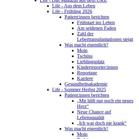
Life - Das Magazin aus dem UKE
Life - Aus dem Leben
Life - Frühling 2026
Patient:innen berichten
Frühstart ins Leben
Am seidenen Faden
Zahl der
Lebertransplantationen steigt
Was macht eigentlich?
Moin
Tschüss
Lieblingsplatz
Kinderreporter:innen
Reportage
Karriere
Gesundheitsakademie
Life - Sommer Herbst 2025
Patient:innen berichten
„Mir hilft nur noch ein neues
Herz“
Neue Chance auf
Lebensqualiät
„Ich war doch nie krank“
Was macht eigentlich?
Moin