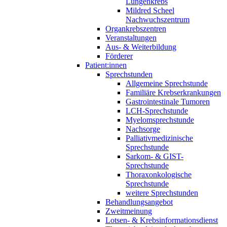
Lungenkrebs
Mildred Scheel
Nachwuchszentrum
Organkrebszentren
Veranstaltungen
Aus- & Weiterbildung
Förderer
Patient:innen
Sprechstunden
Allgemeine Sprechstunde
Familiäre Krebserkrankungen
Gastrointestinale Tumoren
LCH-Sprechstunde
Myelomsprechstunde
Nachsorge
Palliativmedizinische
Sprechstunde
Sarkom- & GIST-
Sprechstunde
Thoraxonkologische
Sprechstunde
weitere Sprechstunden
Behandlungsangebot
Zweitmeinung
Lotsen- & Krebsinformationsdienst