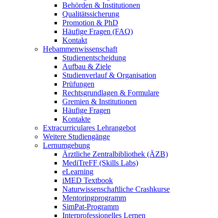
Behörden & Institutionen
Qualitätssicherung
Promotion & PhD
Häufige Fragen (FAQ)
Kontakt
Hebammenwissenschaft
Studienentscheidung
Aufbau & Ziele
Studienverlauf & Organisation
Prüfungen
Rechtsgrundlagen & Formulare
Gremien & Institutionen
Häufige Fragen
Kontakte
Extracurriculares Lehrangebot
Weitere Studiengänge
Lernumgebung
Ärztliche Zentralbibliothek (ÄZB)
MediTreFF (Skills Labs)
eLearning
iMED Textbook
Naturwissenschaftliche Crashkurse
Mentoringprogramm
SimPat-Programm
Interprofessionelles Lernen