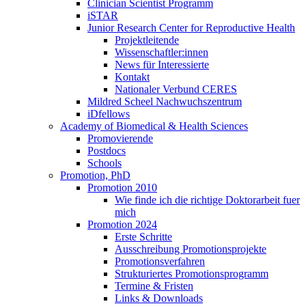
Clinician Scientist Programm
iSTAR
Junior Research Center for Reproductive Health
Projektleitende
Wissenschaftler:innen
News für Interessierte
Kontakt
Nationaler Verbund CERES
Mildred Scheel Nachwuchszentrum
iDfellows
Academy of Biomedical & Health Sciences
Promovierende
Postdocs
Schools
Promotion, PhD
Promotion 2010
Wie finde ich die richtige Doktorarbeit fuer
mich
Promotion 2024
Erste Schritte
Ausschreibung Promotionsprojekte
Promotionsverfahren
Strukturiertes Promotionsprogramm
Termine & Fristen
Links & Downloads