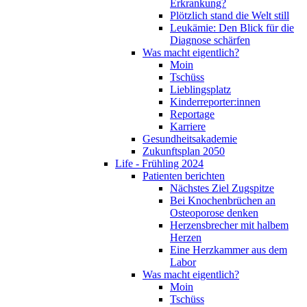
Erkrankung?
Plötzlich stand die Welt still
Leukämie: Den Blick für die
Diagnose schärfen
Was macht eigentlich?
Moin
Tschüss
Lieblingsplatz
Kinderreporter:innen
Reportage
Karriere
Gesundheitsakademie
Zukunftsplan 2050
Life - Frühling 2024
Patienten berichten
Nächstes Ziel Zugspitze
Bei Knochenbrüchen an
Osteoporose denken
Herzensbrecher mit halbem
Herzen
Eine Herzkammer aus dem
Labor
Was macht eigentlich?
Moin
Tschüss