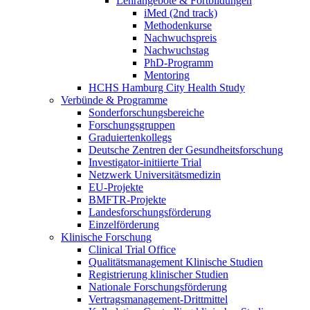
Lehrangebote & Fortbildungen
iMed (2nd track)
Methodenkurse
Nachwuchspreis
Nachwuchstag
PhD-Programm
Mentoring
HCHS Hamburg City Health Study
Verbünde & Programme
Sonderforschungsbereiche
Forschungsgruppen
Graduiertenkollegs
Deutsche Zentren der Gesundheitsforschung
Investigator-initiierte Trial
Netzwerk Universitätsmedizin
EU-Projekte
BMFTR-Projekte
Landesforschungsförderung
Einzelförderung
Klinische Forschung
Clinical Trial Office
Qualitätsmanagement Klinische Studien
Registrierung klinischer Studien
Nationale Forschungsförderung
Vertragsmanagement-Drittmittel