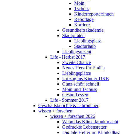
Moin
Tschüss
Kinderreporter:innen
Reportage
Karriere
Gesundheitsakademie
Stadtpiraten
Lieblingsplatz
Stadturlaub
Lieblingsrezept
Life - Herbst 2017
Zweite Chance
Neues Herz für Emilia
Lieblingsplätze
Umzug ins Kinder-UKE
Ganz schön schnell
Moin und Tschüss
Gesund essen
Life - Sommer 2017
Geschäftsberichte & Jahrbücher
wissen + forschen
wissen + forschen 2026
Wenn das Klima krank macht
Gedruckte Lebensretter
Digitale Helfer im Klinikalltag