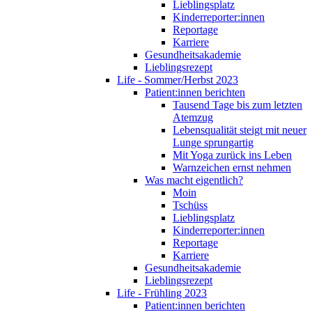
Lieblingsplatz
Kinderreporter:innen
Reportage
Karriere
Gesundheitsakademie
Lieblingsrezept
Life - Sommer/Herbst 2023
Patient:innen berichten
Tausend Tage bis zum letzten
Atemzug
Lebensqualität steigt mit neuer
Lunge sprungartig
Mit Yoga zurück ins Leben
Warnzeichen ernst nehmen
Was macht eigentlich?
Moin
Tschüss
Lieblingsplatz
Kinderreporter:innen
Reportage
Karriere
Gesundheitsakademie
Lieblingsrezept
Life - Frühling 2023
Patient:innen berichten