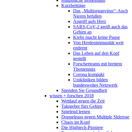
Hauptsache gemeinsam
Kurzbeiträge
Das „Multiorganvirus“: Auch
Nieren befallen
Angriff aufs Herz
SARS-CoV-2 greift auch das
Gehirn an
Krebs macht keine Pause
Von Herdenimmunität weit
entfernt
Das Leben auf den Kopf
gestellt
Forscherteams mit breitem
Themenmix
Corona kompakt
Unikliniken bilden
bundesweites Netzwerk
Spenden Sie Gesundheit
wissen + forschen 2018
Wettlauf gegen die Zeit
Taktgeber fürs Gehirn
Spielend lernen
Doppelpass gegen Multiple Sklerose
Chaos im Kopf
Die Hightech-Pioniere