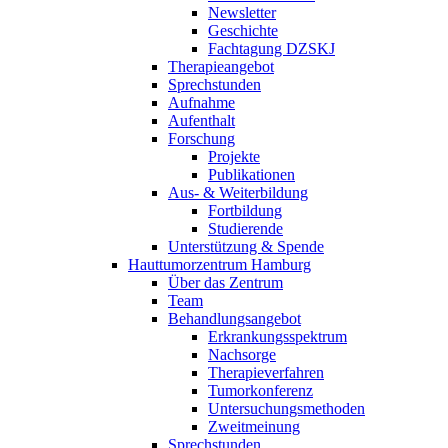
Newsletter
Geschichte
Fachtagung DZSKJ
Therapieangebot
Sprechstunden
Aufnahme
Aufenthalt
Forschung
Projekte
Publikationen
Aus- & Weiterbildung
Fortbildung
Studierende
Unterstützung & Spende
Hauttumorzentrum Hamburg
Über das Zentrum
Team
Behandlungsangebot
Erkrankungsspektrum
Nachsorge
Therapieverfahren
Tumorkonferenz
Untersuchungsmethoden
Zweitmeinung
Sprechstunden