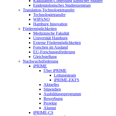
Kalkulation-Controlling klinischer Studien
Epidemiologisches Studienzentrum
Translation-Technologietransfer
Technologietransfer
WIPANO
Hamburg Innovation
Fördermöglichkeiten
Medizinische Fakultät
Universität Hamburg
Externe Fördermöglichkeiten
Forschen im Ausland
EU-Forschungsförderung
Gleichstellung
Nachwuchsförderung
iPRIME
Über iPRIME
Leitungsteam
iPRIME-EKFS
Aktuelles
Stipendien
Ausbildungsprogramm
Bewerbung
Projekte
Alumni
iPRIME-CS