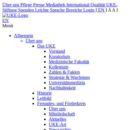
Über uns
Pflege
Presse
Mediathek
International
Qualität
UKE-
Stiftung
Spenden
Leichte Sprache
Bereiche
Login
I
EN
I
A
A
I
EN
Menü
Allgemein
Über uns
Das UKE
Vorstand
Kuratorium
Medizinische Fakultät
Kollegium
Zahlen & Fakten
Strategie & Wachstum
Universitätsmedizin
Nachhaltigkeit
Historie
Leitbild
Freundes- und Förderkreis
Über uns
Mitgliedschaft
Aktuelles
UKE-Art
Newsarchiv