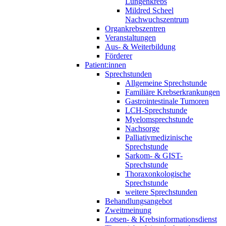
Lungenkrebs
Mildred Scheel
Nachwuchszentrum
Organkrebszentren
Veranstaltungen
Aus- & Weiterbildung
Förderer
Patient:innen
Sprechstunden
Allgemeine Sprechstunde
Familiäre Krebserkrankungen
Gastrointestinale Tumoren
LCH-Sprechstunde
Myelomsprechstunde
Nachsorge
Palliativmedizinische
Sprechstunde
Sarkom- & GIST-
Sprechstunde
Thoraxonkologische
Sprechstunde
weitere Sprechstunden
Behandlungsangebot
Zweitmeinung
Lotsen- & Krebsinformationsdienst