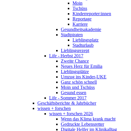
Moin
Tschüss
Kinderreporter:innen
Reportage
Karriere
Gesundheitsakademie
Stadtpiraten
Lieblingsplatz
Stadturlaub
Lieblingsrezept
Life - Herbst 2017
Zweite Chance
Neues Herz für Emilia
Lieblingsplätze
Umzug ins Kinder-UKE
Ganz schön schnell
Moin und Tschüss
Gesund essen
Life - Sommer 2017
Geschäftsberichte & Jahrbücher
wissen + forschen
wissen + forschen 2026
Wenn das Klima krank macht
Gedruckte Lebensretter
Digitale Helfer im Klinikalltag