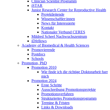
Clinician Scientist Programm
iSTAR
Junior Research Center for Reproductive Health
Projektleitende
Wissenschaftler:innen
News für Interessierte
Kontakt
Nationaler Verbund CERES
Mildred Scheel Nachwuchszentrum
iDfellows
Academy of Biomedical & Health Sciences
Promovierende
Postdocs
Schools
Promotion, PhD
Promotion 2010
Wie finde ich die richtige Doktorarbeit fuer
mich
Promotion 2024
Erste Schritte
Ausschreibung Promotionsprojekte
Promotionsverfahren
Strukturiertes Promotionsprogramm
Termine & Fristen
Links & Downloads