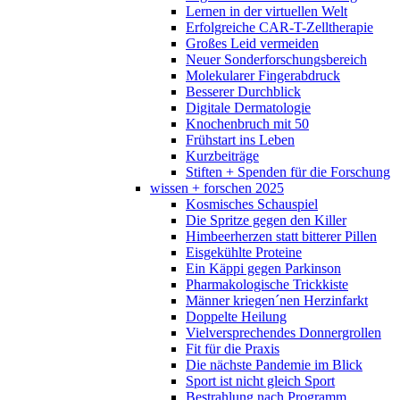
Lernen in der virtuellen Welt
Erfolgreiche CAR-T-Zelltherapie
Großes Leid vermeiden
Neuer Sonderforschungsbereich
Molekularer Fingerabdruck
Besserer Durchblick
Digitale Dermatologie
Knochenbruch mit 50
Frühstart ins Leben
Kurzbeiträge
Stiften + Spenden für die Forschung
wissen + forschen 2025
Kosmisches Schauspiel
Die Spritze gegen den Killer
Himbeerherzen statt bitterer Pillen
Eisgekühlte Proteine
Ein Käppi gegen Parkinson
Pharmakologische Trickkiste
Männer kriegen´nen Herzinfarkt
Doppelte Heilung
Vielversprechendes Donnergrollen
Fit für die Praxis
Die nächste Pandemie im Blick
Sport ist nicht gleich Sport
Bestrahlung nach Programm