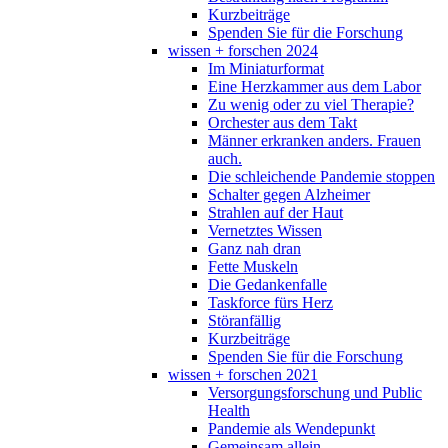
Kurzbeiträge
Spenden Sie für die Forschung
wissen + forschen 2024
Im Miniaturformat
Eine Herzkammer aus dem Labor
Zu wenig oder zu viel Therapie?
Orchester aus dem Takt
Männer erkranken anders. Frauen
auch.
Die schleichende Pandemie stoppen
Schalter gegen Alzheimer
Strahlen auf der Haut
Vernetztes Wissen
Ganz nah dran
Fette Muskeln
Die Gedankenfalle
Taskforce fürs Herz
Störanfällig
Kurzbeiträge
Spenden Sie für die Forschung
wissen + forschen 2021
Versorgungsforschung und Public
Health
Pandemie als Wendepunkt
Gemeinsam allein