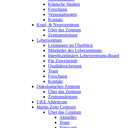
Klinische Studien
Forschung
Veranstaltungen
Kontakt
Kopf- & Neurozentrum
Über das Zentrum
Zentrumsleitung
Leberzentrum
Leistungen im Überblick
Mitglieder des Leberzentrums
Interdisziplinäres Leberzentrums-Board
Für Zuweisende
Qualitätssicherung
Team
Forschung
Kontakt
Onkologisches Zentrum
Über das Zentrum
Zentrumsleitung
UKE Athleticum
Martin Zeitz Centrum
Über das Centrum
Aktuelles
Team
Netzwerk