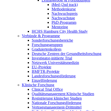
Lehrangebote & Fortbildungen
iMed (2nd track)
Methodenkurse
Nachwuchspreis
Nachwuchstag
PhD-Programm
Mentoring
HCHS Hamburg City Health Study
Verbünde & Programme
Sonderforschungsbereiche
Forschungsgruppen
Graduiertenkollegs
Deutsche Zentren der Gesundheitsforschung
Investigator-initiierte Trial
Netzwerk Universitätsmedizin
EU-Projekte
BMFTR-Projekte
Landesforschungsförderung
Einzelförderung
Klinische Forschung
Clinical Trial Office
Qualitätsmanagement Klinische Studien
Registrierung klinischer Studien
Nationale Forschungsförderung
Vertragsmanagement-Drittmittel