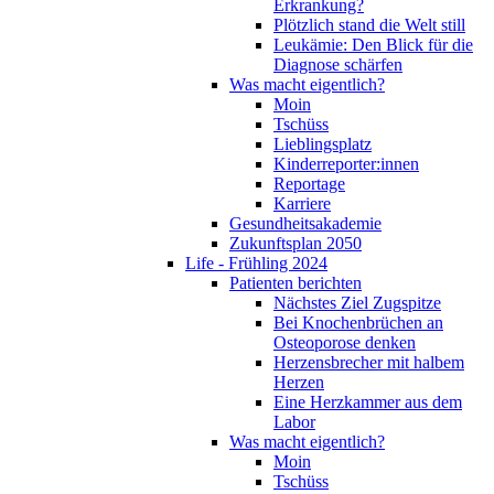
Erkrankung?
Plötzlich stand die Welt still
Leukämie: Den Blick für die
Diagnose schärfen
Was macht eigentlich?
Moin
Tschüss
Lieblingsplatz
Kinderreporter:innen
Reportage
Karriere
Gesundheitsakademie
Zukunftsplan 2050
Life - Frühling 2024
Patienten berichten
Nächstes Ziel Zugspitze
Bei Knochenbrüchen an
Osteoporose denken
Herzensbrecher mit halbem
Herzen
Eine Herzkammer aus dem
Labor
Was macht eigentlich?
Moin
Tschüss