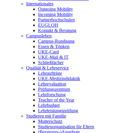
Internationales
Outgoing Mobility
Incoming Mobility
Partnerhochschulen
EUGLOH
Kontakt & Beratung
Campusleben
Campus-Rundgang
Essen & Trinken
UKE-Card
UKE-Mail & IT
Schließfächer
Qualität & Lehrservice
Lehraufträge
UKE-Medizindidaktik
Lehrevaluation
Prüfungszentrum
Lehrforschung
Teacher of the Year
Lehrbudget
Lehrleistungsprüfung
Studieren mit Familie
Mutterschutz
Studienorganisation für Eltern
(Beratungs-)Angebote