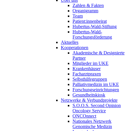
Über uns
Zahlen & Fakten
Organigramm
Team
Patient:innenbeirat
Hubertus-Wald-Stiftung
Hubertus-Wald-
Forschungsförderung
Aktuelles
Kooperationen
Akademische & Designierte
Partner
Mitglieder im UKE
Krankenhäuser
Facharztpraxen
Selbsthilfegruppen
Palliativmedizin im UKE
Forschungseinrichtungen
Gesundheitskiosk
Netzwerke & Verbundprojekte
S.O.O.S. Second Opinion
Oncology Service
ONCOnnect
Nationales Netzwerk
Genomische Medizin