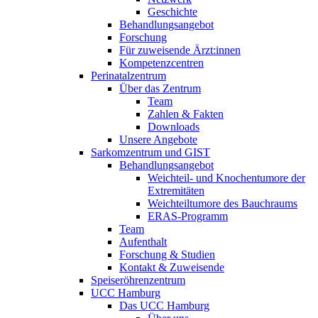
Geschichte
Behandlungsangebot
Forschung
Für zuweisende Ärzt:innen
Kompetenzcentren
Perinatalzentrum
Über das Zentrum
Team
Zahlen & Fakten
Downloads
Unsere Angebote
Sarkomzentrum und GIST
Behandlungsangebot
Weichteil- und Knochentumore der
Extremitäten
Weichteiltumore des Bauchraums
ERAS-Programm
Team
Aufenthalt
Forschung & Studien
Kontakt & Zuweisende
Speiseröhrenzentrum
UCC Hamburg
Das UCC Hamburg