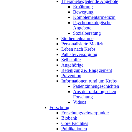
Therapiebegleitende Angebote
Ernährung
Bewegung
Komplementärmedizin
Psychoonkologische
Angebote
Sozialberatung
Studienteilnahme
Personalisierte Medizin
Leben nach Krebs
Palliativversorgung
Selbsthilfe
Angehörige
Beteiligung & Engagement
Prävention
Informationen rund um Krebs
Patient:innengeschichten
Aus der onkologischen
Forschung
Videos
Forschung
Forschungsschwerpunkte
Biobank
Core Facilities
Publikationen