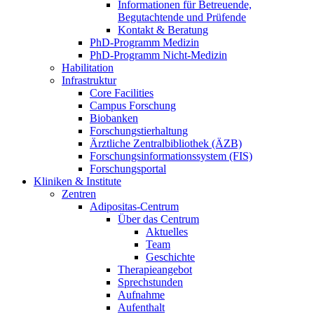
Informationen für Betreuende,
Begutachtende und Prüfende
Kontakt & Beratung
PhD-Programm Medizin
PhD-Programm Nicht-Medizin
Habilitation
Infrastruktur
Core Facilities
Campus Forschung
Biobanken
Forschungstierhaltung
Ärztliche Zentralbibliothek (ÄZB)
Forschungsinformationssystem (FIS)
Forschungsportal
Kliniken & Institute
Zentren
Adipositas-Centrum
Über das Centrum
Aktuelles
Team
Geschichte
Therapieangebot
Sprechstunden
Aufnahme
Aufenthalt