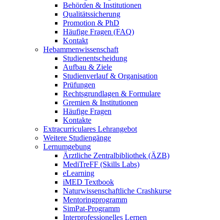
Behörden & Institutionen
Qualitätssicherung
Promotion & PhD
Häufige Fragen (FAQ)
Kontakt
Hebammenwissenschaft
Studienentscheidung
Aufbau & Ziele
Studienverlauf & Organisation
Prüfungen
Rechtsgrundlagen & Formulare
Gremien & Institutionen
Häufige Fragen
Kontakte
Extracurriculares Lehrangebot
Weitere Studiengänge
Lernumgebung
Ärztliche Zentralbibliothek (ÄZB)
MediTreFF (Skills Labs)
eLearning
iMED Textbook
Naturwissenschaftliche Crashkurse
Mentoringprogramm
SimPat-Programm
Interprofessionelles Lernen