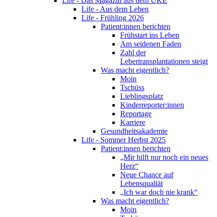
Life - Das Magazin aus dem UKE
Life - Aus dem Leben
Life - Frühling 2026
Patient:innen berichten
Frühstart ins Leben
Am seidenen Faden
Zahl der
Lebertransplantationen steigt
Was macht eigentlich?
Moin
Tschüss
Lieblingsplatz
Kinderreporter:innen
Reportage
Karriere
Gesundheitsakademie
Life - Sommer Herbst 2025
Patient:innen berichten
„Mir hilft nur noch ein neues
Herz“
Neue Chance auf
Lebensqualiät
„Ich war doch nie krank“
Was macht eigentlich?
Moin