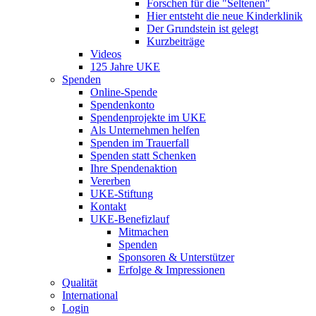
Forschen für die "Seltenen"
Hier entsteht die neue Kinderklinik
Der Grundstein ist gelegt
Kurzbeiträge
Videos
125 Jahre UKE
Spenden
Online-Spende
Spendenkonto
Spendenprojekte im UKE
Als Unternehmen helfen
Spenden im Trauerfall
Spenden statt Schenken
Ihre Spendenaktion
Vererben
UKE-Stiftung
Kontakt
UKE-Benefizlauf
Mitmachen
Spenden
Sponsoren & Unterstützer
Erfolge & Impressionen
Qualität
International
Login