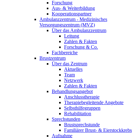
Forschung
Aus- & Weiterbildung
Kooperationspartner
Ambulanzzentrum - Medizinisches
Versorgungszentrum (MVZ)
Über das Ambulanzzentrum
Leitung
Zahlen & Fakten
Forschung & Co.
Fachbereiche
Brustzentrum
Über das Zentrum
Aktuelles
Team
Netzwerk
Zahlen & Fakten
Behandlungsangebot
Anschlusstherapie
Therapiebegleitende Angebote
Selbsthilfegruppen
Rehabilitation
Sprechstunden
Brustsprechstunde
Familiärer Brust- & Eierstockkrebs
Aufnahme