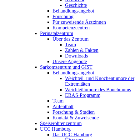
Geschichte
Behandlungsangebot
Forschung
Für zuweisende Ärzt:innen
Kompetenzcentren
Perinatalzentrum
Über das Zentrum
Team
Zahlen & Fakten
Downloads
Unsere Angebote
Sarkomzentrum und GIST
Behandlungsangebot
Weichteil- und Knochentumore der
Extremitäten
Weichteiltumore des Bauchraums
ERAS-Programm
Team
Aufenthalt
Forschung & Studien
Kontakt & Zuweisende
Speiseröhrenzentrum
UCC Hamburg
Das UCC Hamburg