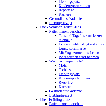
Lieblingsplatz
Kinderreporter:innen
Reportage
Karriere
Gesundheitsakademie
Lieblingsrezept
Life - Sommer/Herbst 2023
Patient:innen berichten
Tausend Tage bis zum letzten
Atemzug
Lebensqualität steigt mit neuer
Lunge sprungartig
Mit Yoga zurück ins Leben
Warnzeichen ernst nehmen
Was macht eigentlich?
Moin
Tschüss
Lieblingsplatz
Kinderreporter:innen
Reportage
Karriere
Gesundheitsakademie
Lieblingsrezept
Life - Frühling 2023
Patient:innen berichten