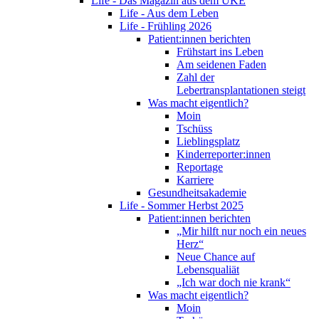
Life - Das Magazin aus dem UKE
Life - Aus dem Leben
Life - Frühling 2026
Patient:innen berichten
Frühstart ins Leben
Am seidenen Faden
Zahl der
Lebertransplantationen steigt
Was macht eigentlich?
Moin
Tschüss
Lieblingsplatz
Kinderreporter:innen
Reportage
Karriere
Gesundheitsakademie
Life - Sommer Herbst 2025
Patient:innen berichten
„Mir hilft nur noch ein neues
Herz“
Neue Chance auf
Lebensqualiät
„Ich war doch nie krank“
Was macht eigentlich?
Moin