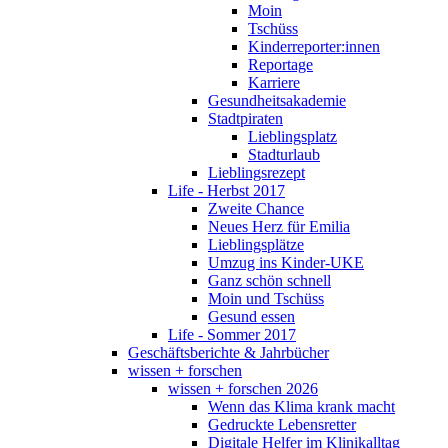
Moin
Tschüss
Kinderreporter:innen
Reportage
Karriere
Gesundheitsakademie
Stadtpiraten
Lieblingsplatz
Stadturlaub
Lieblingsrezept
Life - Herbst 2017
Zweite Chance
Neues Herz für Emilia
Lieblingsplätze
Umzug ins Kinder-UKE
Ganz schön schnell
Moin und Tschüss
Gesund essen
Life - Sommer 2017
Geschäftsberichte & Jahrbücher
wissen + forschen
wissen + forschen 2026
Wenn das Klima krank macht
Gedruckte Lebensretter
Digitale Helfer im Klinikalltag