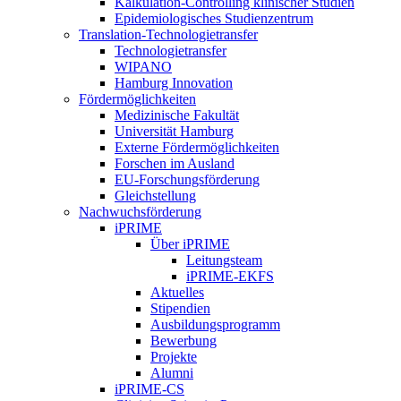
Kalkulation-Controlling klinischer Studien
Epidemiologisches Studienzentrum
Translation-Technologietransfer
Technologietransfer
WIPANO
Hamburg Innovation
Fördermöglichkeiten
Medizinische Fakultät
Universität Hamburg
Externe Fördermöglichkeiten
Forschen im Ausland
EU-Forschungsförderung
Gleichstellung
Nachwuchsförderung
iPRIME
Über iPRIME
Leitungsteam
iPRIME-EKFS
Aktuelles
Stipendien
Ausbildungsprogramm
Bewerbung
Projekte
Alumni
iPRIME-CS