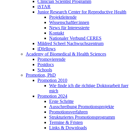
Clinician Scientist Programm
iSTAR
Junior Research Center for Reproductive Health
Projektleitende
Wissenschaftler:innen
News für Interessierte
Kontakt
Nationaler Verbund CERES
Mildred Scheel Nachwuchszentrum
iDfellows
Academy of Biomedical & Health Sciences
Promovierende
Postdocs
Schools
Promotion, PhD
Promotion 2010
Wie finde ich die richtige Doktorarbeit fuer
mich
Promotion 2024
Erste Schritte
Ausschreibung Promotionsprojekte
Promotionsverfahren
Strukturiertes Promotionsprogramm
Termine & Fristen
Links & Downloads