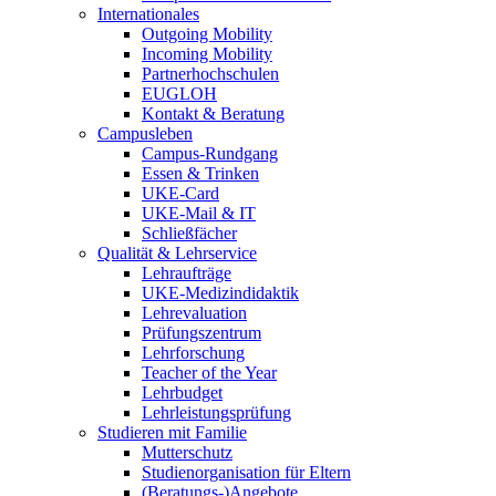
Internationales
Outgoing Mobility
Incoming Mobility
Partnerhochschulen
EUGLOH
Kontakt & Beratung
Campusleben
Campus-Rundgang
Essen & Trinken
UKE-Card
UKE-Mail & IT
Schließfächer
Qualität & Lehrservice
Lehraufträge
UKE-Medizindidaktik
Lehrevaluation
Prüfungszentrum
Lehrforschung
Teacher of the Year
Lehrbudget
Lehrleistungsprüfung
Studieren mit Familie
Mutterschutz
Studienorganisation für Eltern
(Beratungs-)Angebote