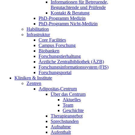
Informationen für Betreuende,
Begutachtende und Prüfende
Kontakt & Beratung
PhD-Programm Medizin
PhD-Programm Nicht-Medizin
Habilitation
Infrastruktur
Core Facilities
Campus Forschung
Biobanken
Forschungstierhaltung
Ärztliche Zentralbibliothek (ÄZB)
Forschungsinformationssystem (FIS)
Forschungsportal
Kliniken & Institute
Zentren
Adipositas-Centrum
Über das Centrum
Aktuelles
Team
Geschichte
Therapieangebot
Sprechstunden
Aufnahme
Aufenthalt