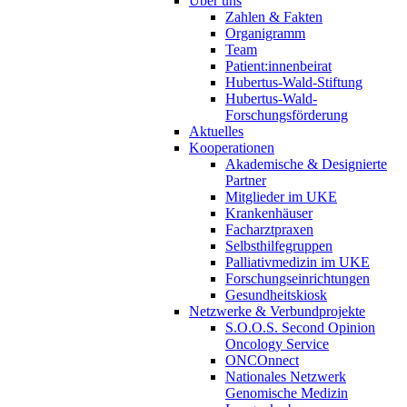
Über uns
Zahlen & Fakten
Organigramm
Team
Patient:innenbeirat
Hubertus-Wald-Stiftung
Hubertus-Wald-
Forschungsförderung
Aktuelles
Kooperationen
Akademische & Designierte
Partner
Mitglieder im UKE
Krankenhäuser
Facharztpraxen
Selbsthilfegruppen
Palliativmedizin im UKE
Forschungseinrichtungen
Gesundheitskiosk
Netzwerke & Verbundprojekte
S.O.O.S. Second Opinion
Oncology Service
ONCOnnect
Nationales Netzwerk
Genomische Medizin