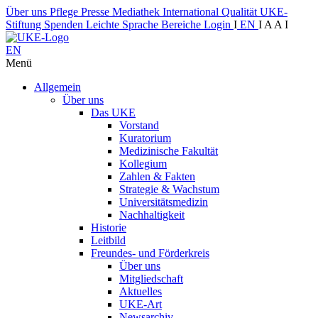
Über uns
Pflege
Presse
Mediathek
International
Qualität
UKE-
Stiftung
Spenden
Leichte Sprache
Bereiche
Login
I
EN
I
A
A
I
EN
Menü
Allgemein
Über uns
Das UKE
Vorstand
Kuratorium
Medizinische Fakultät
Kollegium
Zahlen & Fakten
Strategie & Wachstum
Universitätsmedizin
Nachhaltigkeit
Historie
Leitbild
Freundes- und Förderkreis
Über uns
Mitgliedschaft
Aktuelles
UKE-Art
Newsarchiv