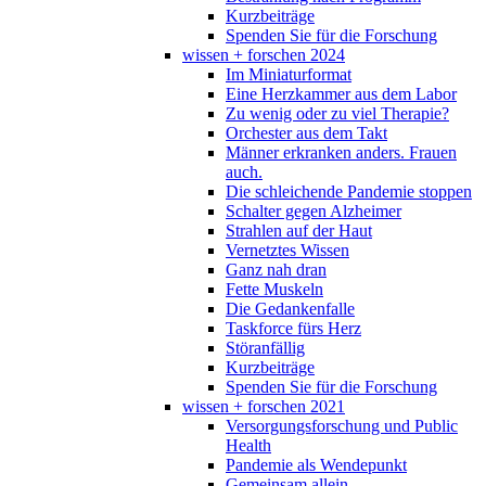
Kurzbeiträge
Spenden Sie für die Forschung
wissen + forschen 2024
Im Miniaturformat
Eine Herzkammer aus dem Labor
Zu wenig oder zu viel Therapie?
Orchester aus dem Takt
Männer erkranken anders. Frauen
auch.
Die schleichende Pandemie stoppen
Schalter gegen Alzheimer
Strahlen auf der Haut
Vernetztes Wissen
Ganz nah dran
Fette Muskeln
Die Gedankenfalle
Taskforce fürs Herz
Störanfällig
Kurzbeiträge
Spenden Sie für die Forschung
wissen + forschen 2021
Versorgungsforschung und Public
Health
Pandemie als Wendepunkt
Gemeinsam allein