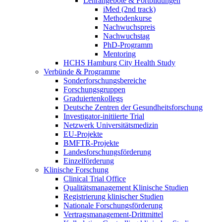
Lehrangebote & Fortbildungen
iMed (2nd track)
Methodenkurse
Nachwuchspreis
Nachwuchstag
PhD-Programm
Mentoring
HCHS Hamburg City Health Study
Verbünde & Programme
Sonderforschungsbereiche
Forschungsgruppen
Graduiertenkollegs
Deutsche Zentren der Gesundheitsforschung
Investigator-initiierte Trial
Netzwerk Universitätsmedizin
EU-Projekte
BMFTR-Projekte
Landesforschungsförderung
Einzelförderung
Klinische Forschung
Clinical Trial Office
Qualitätsmanagement Klinische Studien
Registrierung klinischer Studien
Nationale Forschungsförderung
Vertragsmanagement-Drittmittel