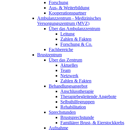
Forschung
Aus- & Weiterbildung
Kooperationspartner
Ambulanzzentrum - Medizinisches
Versorgungszentrum (MVZ)
Über das Ambulanzzentrum
Leitung
Zahlen & Fakten
Forschung & Co.
Fachbereiche
Brustzentrum
Über das Zentrum
Aktuelles
Team
Netzwerk
Zahlen & Fakten
Behandlungsangebot
Anschlusstherapie
Therapiebegleitende Angebote
Selbsthilfegruppen
Rehabilitation
Sprechstunden
Brustsprechstunde
Familiärer Brust- & Eierstockkrebs
Aufnahme