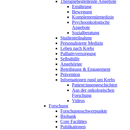
Therapiebegleitende Angebote
Ernährung
Bewegung
Komplementärmedizin
Psychoonkologische
Angebote
Sozialberatung
Studienteilnahme
Personalisierte Medizin
Leben nach Krebs
Palliativversorgung
Selbsthilfe
Angehörige
Beteiligung & Engagement
Prävention
Informationen rund um Krebs
Patient:innengeschichten
Aus der onkologischen
Forschung
Videos
Forschung
Forschungsschwerpunkte
Biobank
Core Facilities
Publikationen