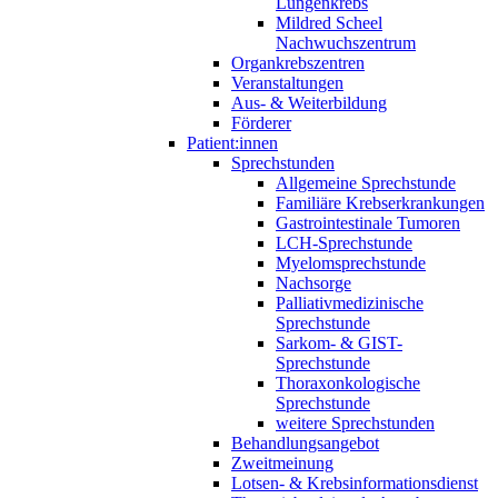
Lungenkrebs
Mildred Scheel
Nachwuchszentrum
Organkrebszentren
Veranstaltungen
Aus- & Weiterbildung
Förderer
Patient:innen
Sprechstunden
Allgemeine Sprechstunde
Familiäre Krebserkrankungen
Gastrointestinale Tumoren
LCH-Sprechstunde
Myelomsprechstunde
Nachsorge
Palliativmedizinische
Sprechstunde
Sarkom- & GIST-
Sprechstunde
Thoraxonkologische
Sprechstunde
weitere Sprechstunden
Behandlungsangebot
Zweitmeinung
Lotsen- & Krebsinformationsdienst