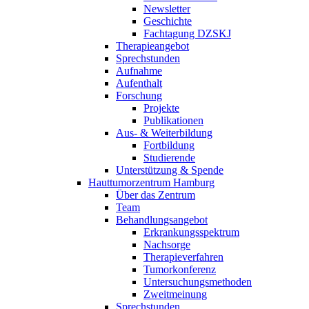
Newsletter
Geschichte
Fachtagung DZSKJ
Therapieangebot
Sprechstunden
Aufnahme
Aufenthalt
Forschung
Projekte
Publikationen
Aus- & Weiterbildung
Fortbildung
Studierende
Unterstützung & Spende
Hauttumorzentrum Hamburg
Über das Zentrum
Team
Behandlungsangebot
Erkrankungsspektrum
Nachsorge
Therapieverfahren
Tumorkonferenz
Untersuchungsmethoden
Zweitmeinung
Sprechstunden