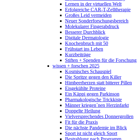
Lernen in der virtuellen Welt
Erfolgreiche CAR-T-Zelltherapie
Großes Leid vermeiden
Neuer Sonderforschungsbereich
Molekularer Fingerabdruck
Besserer Durchblick
Digitale Dermatologie
Knochenbruch mit 50
Frühstart ins Leben
Kurzbeiträge
Stiften + Spenden für die Forschung
wissen + forschen 2025
Kosmisches Schauspiel
Die Spritze gegen den Killer
Himbeerherzen statt bitterer Pillen
Eisgekühlte Proteine
Ein Käppi gegen Parkinson
Pharmakologische Trickkiste
Männer kriegen´nen Herzinfarkt
Doppelte Heilung
Vielversprechendes Donnergrollen
Fit für die Praxis
Die nächste Pandemie im Blick
Sport ist nicht gleich Sport
Bestrahlung nach Programm