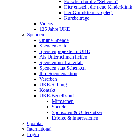
Forschen für die "Seltenen"
Hier entsteht die neue Kinderklinik
Der Grundstein ist gelegt
Kurzbeiträge
Videos
125 Jahre UKE
Spenden
Online-Spende
Spendenkonto
Spendenprojekte im UKE
Als Unternehmen helfen
Spenden im Trauerfall
Spenden statt Schenken
Ihre Spendenaktion
Vererben
UKE-Stiftung
Kontakt
UKE-Benefizlauf
Mitmachen
Spenden
Sponsoren & Unterstützer
Erfolge & Impressionen
Qualität
International
Login