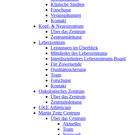
Klinische Studien
Forschung
Veranstaltungen
Kontakt
Kopf- & Neurozentrum
Über das Zentrum
Zentrumsleitung
Leberzentrum
Leistungen im Überblick
Mitglieder des Leberzentrums
Interdisziplinäres Leberzentrums-Board
Für Zuweisende
Qualitätssicherung
Team
Forschung
Kontakt
Onkologisches Zentrum
Über das Zentrum
Zentrumsleitung
UKE Athleticum
Martin Zeitz Centrum
Über das Centrum
Aktuelles
Team
Netzwerk