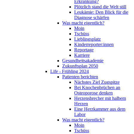
Erkrankung?
Plötzlich stand die Welt still
Leukämie: Den Blick für die
Diagnose schärfen
Was macht eigentlich?
Moin
Tschüss
Lieblingsplatz
Kinderreporter:innen
Reportage
Karriere
Gesundheitsakademie
Zukunftsplan 2050
Life - Frühling 2024
Patienten berichten
Nächstes Ziel Zugspitze
Bei Knochenbrüchen an
Osteoporose denken
Herzensbrecher mit halbem
Herzen
Eine Herzkammer aus dem
Labor
Was macht eigentlich?
Moin
Tschüss