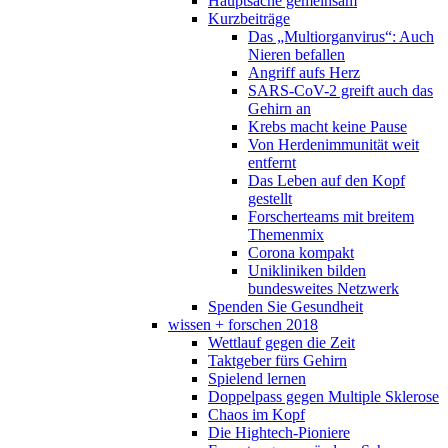
Hauptsache gemeinsam
Kurzbeiträge
Das „Multiorganvirus“: Auch
Nieren befallen
Angriff aufs Herz
SARS-CoV-2 greift auch das
Gehirn an
Krebs macht keine Pause
Von Herdenimmunität weit
entfernt
Das Leben auf den Kopf
gestellt
Forscherteams mit breitem
Themenmix
Corona kompakt
Unikliniken bilden
bundesweites Netzwerk
Spenden Sie Gesundheit
wissen + forschen 2018
Wettlauf gegen die Zeit
Taktgeber fürs Gehirn
Spielend lernen
Doppelpass gegen Multiple Sklerose
Chaos im Kopf
Die Hightech-Pioniere