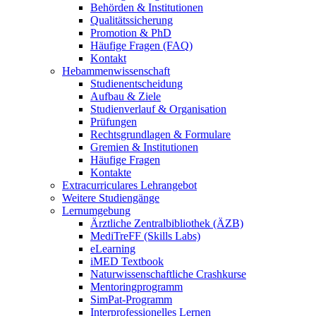
Behörden & Institutionen
Qualitätssicherung
Promotion & PhD
Häufige Fragen (FAQ)
Kontakt
Hebammenwissenschaft
Studienentscheidung
Aufbau & Ziele
Studienverlauf & Organisation
Prüfungen
Rechtsgrundlagen & Formulare
Gremien & Institutionen
Häufige Fragen
Kontakte
Extracurriculares Lehrangebot
Weitere Studiengänge
Lernumgebung
Ärztliche Zentralbibliothek (ÄZB)
MediTreFF (Skills Labs)
eLearning
iMED Textbook
Naturwissenschaftliche Crashkurse
Mentoringprogramm
SimPat-Programm
Interprofessionelles Lernen