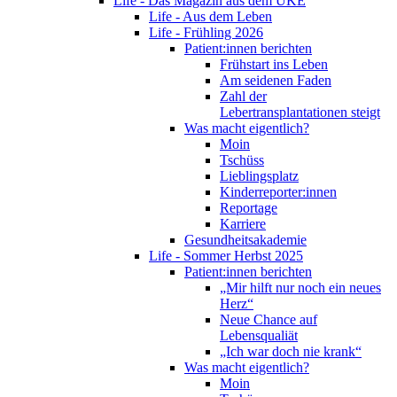
Life - Das Magazin aus dem UKE
Life - Aus dem Leben
Life - Frühling 2026
Patient:innen berichten
Frühstart ins Leben
Am seidenen Faden
Zahl der
Lebertransplantationen steigt
Was macht eigentlich?
Moin
Tschüss
Lieblingsplatz
Kinderreporter:innen
Reportage
Karriere
Gesundheitsakademie
Life - Sommer Herbst 2025
Patient:innen berichten
„Mir hilft nur noch ein neues
Herz“
Neue Chance auf
Lebensqualiät
„Ich war doch nie krank“
Was macht eigentlich?
Moin