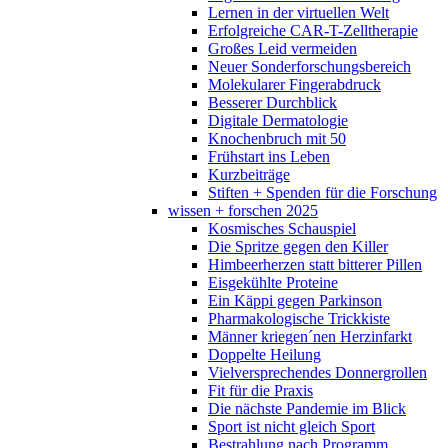
Lernen in der virtuellen Welt
Erfolgreiche CAR-T-Zelltherapie
Großes Leid vermeiden
Neuer Sonderforschungsbereich
Molekularer Fingerabdruck
Besserer Durchblick
Digitale Dermatologie
Knochenbruch mit 50
Frühstart ins Leben
Kurzbeiträge
Stiften + Spenden für die Forschung
wissen + forschen 2025
Kosmisches Schauspiel
Die Spritze gegen den Killer
Himbeerherzen statt bitterer Pillen
Eisgekühlte Proteine
Ein Käppi gegen Parkinson
Pharmakologische Trickkiste
Männer kriegen´nen Herzinfarkt
Doppelte Heilung
Vielversprechendes Donnergrollen
Fit für die Praxis
Die nächste Pandemie im Blick
Sport ist nicht gleich Sport
Bestrahlung nach Programm