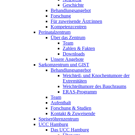
Geschichte
Behandlungsangebot
Forschung
Für zuweisende Ärzt:innen
Kompetenzcentren
Perinatalzentrum
Über das Zentrum
Team
Zahlen & Fakten
Downloads
Unsere Angebote
Sarkomzentrum und GIST
Behandlungsangebot
Weichteil- und Knochentumore der
Extremitäten
Weichteiltumore des Bauchraums
ERAS-Programm
Team
Aufenthalt
Forschung & Studien
Kontakt & Zuweisende
Speiseröhrenzentrum
UCC Hamburg
Das UCC Hamburg