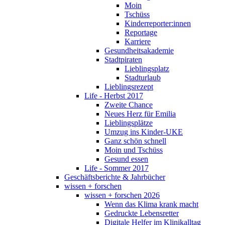
Moin
Tschüss
Kinderreporter:innen
Reportage
Karriere
Gesundheitsakademie
Stadtpiraten
Lieblingsplatz
Stadturlaub
Lieblingsrezept
Life - Herbst 2017
Zweite Chance
Neues Herz für Emilia
Lieblingsplätze
Umzug ins Kinder-UKE
Ganz schön schnell
Moin und Tschüss
Gesund essen
Life - Sommer 2017
Geschäftsberichte & Jahrbücher
wissen + forschen
wissen + forschen 2026
Wenn das Klima krank macht
Gedruckte Lebensretter
Digitale Helfer im Klinikalltag