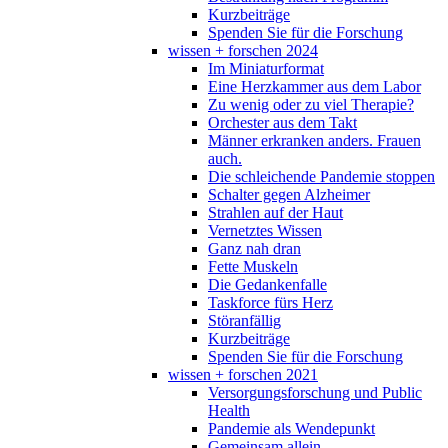
Kurzbeiträge
Spenden Sie für die Forschung
wissen + forschen 2024
Im Miniaturformat
Eine Herzkammer aus dem Labor
Zu wenig oder zu viel Therapie?
Orchester aus dem Takt
Männer erkranken anders. Frauen
auch.
Die schleichende Pandemie stoppen
Schalter gegen Alzheimer
Strahlen auf der Haut
Vernetztes Wissen
Ganz nah dran
Fette Muskeln
Die Gedankenfalle
Taskforce fürs Herz
Störanfällig
Kurzbeiträge
Spenden Sie für die Forschung
wissen + forschen 2021
Versorgungsforschung und Public
Health
Pandemie als Wendepunkt
Gemeinsam allein