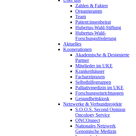
Über uns
Zahlen & Fakten
Organigramm
Team
Patient:innenbeirat
Hubertus-Wald-Stiftung
Hubertus-Wald-
Forschungsförderung
Aktuelles
Kooperationen
Akademische & Designierte
Partner
Mitglieder im UKE
Krankenhäuser
Facharztpraxen
Selbsthilfegruppen
Palliativmedizin im UKE
Forschungseinrichtungen
Gesundheitskiosk
Netzwerke & Verbundprojekte
S.O.O.S. Second Opinion
Oncology Service
ONCOnnect
Nationales Netzwerk
Genomische Medizin