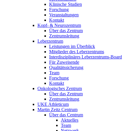
Klinische Studien
Forschung
Veranstaltungen
Kontakt
Kopf- & Neurozentrum
Über das Zentrum
Zentrumsleitung
Leberzentrum
Leistungen im Überblick
Mitglieder des Leberzentrums
Interdisziplinäres Leberzentrums-Board
Für Zuweisende
Qualitätssicherung
Team
Forschung
Kontakt
Onkologisches Zentrum
Über das Zentrum
Zentrumsleitung
UKE Athleticum
Martin Zeitz Centrum
Über das Centrum
Aktuelles
Team
Netzwerk