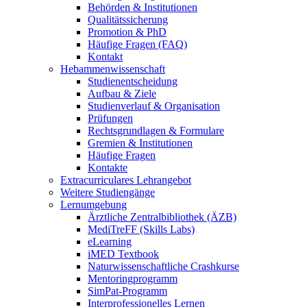
Behörden & Institutionen
Qualitätssicherung
Promotion & PhD
Häufige Fragen (FAQ)
Kontakt
Hebammenwissenschaft
Studienentscheidung
Aufbau & Ziele
Studienverlauf & Organisation
Prüfungen
Rechtsgrundlagen & Formulare
Gremien & Institutionen
Häufige Fragen
Kontakte
Extracurriculares Lehrangebot
Weitere Studiengänge
Lernumgebung
Ärztliche Zentralbibliothek (ÄZB)
MediTreFF (Skills Labs)
eLearning
iMED Textbook
Naturwissenschaftliche Crashkurse
Mentoringprogramm
SimPat-Programm
Interprofessionelles Lernen