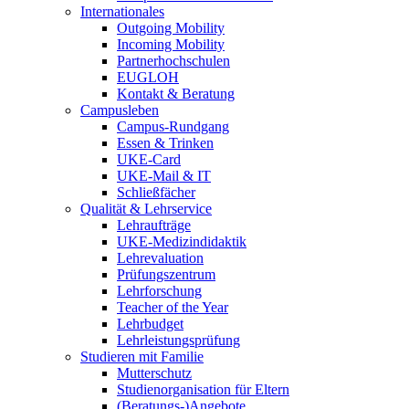
Internationales
Outgoing Mobility
Incoming Mobility
Partnerhochschulen
EUGLOH
Kontakt & Beratung
Campusleben
Campus-Rundgang
Essen & Trinken
UKE-Card
UKE-Mail & IT
Schließfächer
Qualität & Lehrservice
Lehraufträge
UKE-Medizindidaktik
Lehrevaluation
Prüfungszentrum
Lehrforschung
Teacher of the Year
Lehrbudget
Lehrleistungsprüfung
Studieren mit Familie
Mutterschutz
Studienorganisation für Eltern
(Beratungs-)Angebote