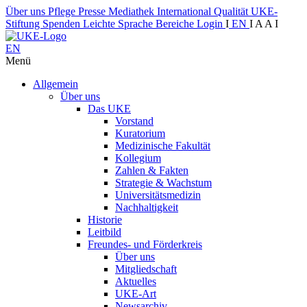
Über uns
Pflege
Presse
Mediathek
International
Qualität
UKE-
Stiftung
Spenden
Leichte Sprache
Bereiche
Login
I
EN
I
A
A
I
EN
Menü
Allgemein
Über uns
Das UKE
Vorstand
Kuratorium
Medizinische Fakultät
Kollegium
Zahlen & Fakten
Strategie & Wachstum
Universitätsmedizin
Nachhaltigkeit
Historie
Leitbild
Freundes- und Förderkreis
Über uns
Mitgliedschaft
Aktuelles
UKE-Art
Newsarchiv