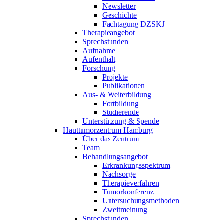
Newsletter
Geschichte
Fachtagung DZSKJ
Therapieangebot
Sprechstunden
Aufnahme
Aufenthalt
Forschung
Projekte
Publikationen
Aus- & Weiterbildung
Fortbildung
Studierende
Unterstützung & Spende
Hauttumorzentrum Hamburg
Über das Zentrum
Team
Behandlungsangebot
Erkrankungsspektrum
Nachsorge
Therapieverfahren
Tumorkonferenz
Untersuchungsmethoden
Zweitmeinung
Sprechstunden