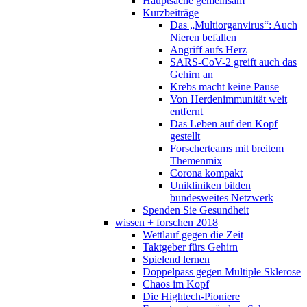
Hauptsache gemeinsam
Kurzbeiträge
Das „Multiorganvirus“: Auch
Nieren befallen
Angriff aufs Herz
SARS-CoV-2 greift auch das
Gehirn an
Krebs macht keine Pause
Von Herdenimmunität weit
entfernt
Das Leben auf den Kopf
gestellt
Forscherteams mit breitem
Themenmix
Corona kompakt
Unikliniken bilden
bundesweites Netzwerk
Spenden Sie Gesundheit
wissen + forschen 2018
Wettlauf gegen die Zeit
Taktgeber fürs Gehirn
Spielend lernen
Doppelpass gegen Multiple Sklerose
Chaos im Kopf
Die Hightech-Pioniere