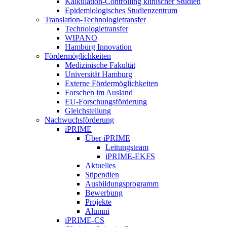
Kalkulation-Controlling klinischer Studien
Epidemiologisches Studienzentrum
Translation-Technologietransfer
Technologietransfer
WIPANO
Hamburg Innovation
Fördermöglichkeiten
Medizinische Fakultät
Universität Hamburg
Externe Fördermöglichkeiten
Forschen im Ausland
EU-Forschungsförderung
Gleichstellung
Nachwuchsförderung
iPRIME
Über iPRIME
Leitungsteam
iPRIME-EKFS
Aktuelles
Stipendien
Ausbildungsprogramm
Bewerbung
Projekte
Alumni
iPRIME-CS