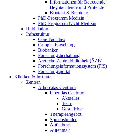
Informationen für Betreuende,
Begutachtende und Prüfende
Kontakt & Beratung
PhD-Programm Medizin
PhD-Programm Nicht-Medizin
Habilitation
Infrastruktur
Core Facilities
Campus Forschung
Biobanken
Forschungstierhaltung
Ärztliche Zentralbibliothek (ÄZB)
Forschungsinformationssystem (FIS)
Forschungsportal
Kliniken & Institute
Zentren
Adipositas-Centrum
Über das Centrum
Aktuelles
Team
Geschichte
Therapieangebot
Sprechstunden
Aufnahme
Aufenthalt