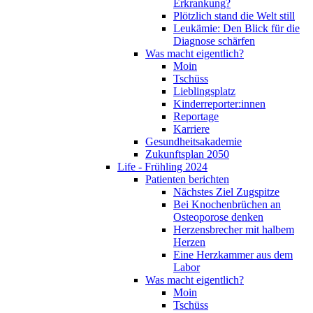
Erkrankung?
Plötzlich stand die Welt still
Leukämie: Den Blick für die
Diagnose schärfen
Was macht eigentlich?
Moin
Tschüss
Lieblingsplatz
Kinderreporter:innen
Reportage
Karriere
Gesundheitsakademie
Zukunftsplan 2050
Life - Frühling 2024
Patienten berichten
Nächstes Ziel Zugspitze
Bei Knochenbrüchen an
Osteoporose denken
Herzensbrecher mit halbem
Herzen
Eine Herzkammer aus dem
Labor
Was macht eigentlich?
Moin
Tschüss