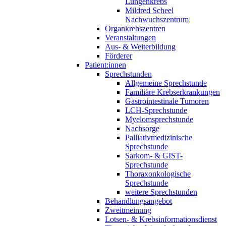
Lungenkrebs
Mildred Scheel
Nachwuchszentrum
Organkrebszentren
Veranstaltungen
Aus- & Weiterbildung
Förderer
Patient:innen
Sprechstunden
Allgemeine Sprechstunde
Familiäre Krebserkrankungen
Gastrointestinale Tumoren
LCH-Sprechstunde
Myelomsprechstunde
Nachsorge
Palliativmedizinische
Sprechstunde
Sarkom- & GIST-
Sprechstunde
Thoraxonkologische
Sprechstunde
weitere Sprechstunden
Behandlungsangebot
Zweitmeinung
Lotsen- & Krebsinformationsdienst