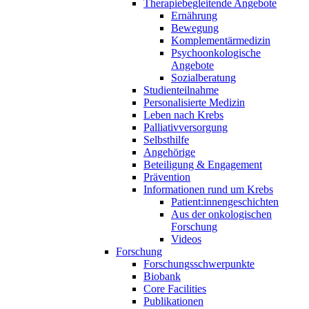
Therapiebegleitende Angebote
Ernährung
Bewegung
Komplementärmedizin
Psychoonkologische
Angebote
Sozialberatung
Studienteilnahme
Personalisierte Medizin
Leben nach Krebs
Palliativversorgung
Selbsthilfe
Angehörige
Beteiligung & Engagement
Prävention
Informationen rund um Krebs
Patient:innengeschichten
Aus der onkologischen
Forschung
Videos
Forschung
Forschungsschwerpunkte
Biobank
Core Facilities
Publikationen