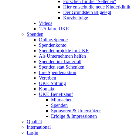
Forschen für die "Seltenen"
Hier entsteht die neue Kinderklinik
Der Grundstein ist gelegt
Kurzbeiträge
Videos
125 Jahre UKE
Spenden
Online-Spende
Spendenkonto
Spendenprojekte im UKE
Als Unternehmen helfen
Spenden im Trauerfall
Spenden statt Schenken
Ihre Spendenaktion
Vererben
UKE-Stiftung
Kontakt
UKE-Benefizlauf
Mitmachen
Spenden
Sponsoren & Unterstützer
Erfolge & Impressionen
Qualität
International
Login