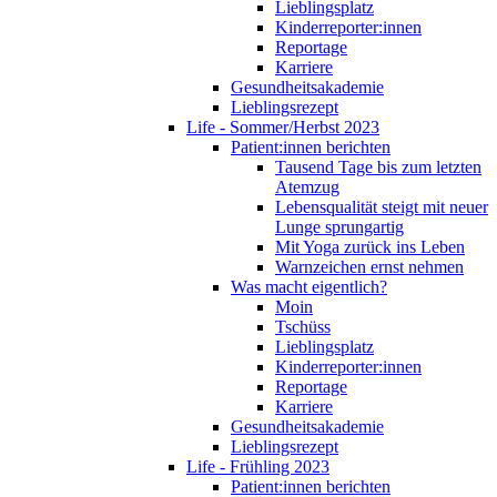
Lieblingsplatz
Kinderreporter:innen
Reportage
Karriere
Gesundheitsakademie
Lieblingsrezept
Life - Sommer/Herbst 2023
Patient:innen berichten
Tausend Tage bis zum letzten
Atemzug
Lebensqualität steigt mit neuer
Lunge sprungartig
Mit Yoga zurück ins Leben
Warnzeichen ernst nehmen
Was macht eigentlich?
Moin
Tschüss
Lieblingsplatz
Kinderreporter:innen
Reportage
Karriere
Gesundheitsakademie
Lieblingsrezept
Life - Frühling 2023
Patient:innen berichten