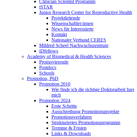
Clinician Scientist Programm
iSTAR
Junior Research Center for Reproductive Health
Projektleitende
Wissenschaftler:innen
News für Interessierte
Kontakt
Nationaler Verbund CERES
Mildred Scheel Nachwuchszentrum
iDfellows
Academy of Biomedical & Health Sciences
Promovierende
Postdocs
Schools
Promotion, PhD
Promotion 2010
Wie finde ich die richtige Doktorarbeit fuer
mich
Promotion 2024
Erste Schritte
Ausschreibung Promotionsprojekte
Promotionsverfahren
Strukturiertes Promotionsprogramm
Termine & Fristen
Links & Downloads