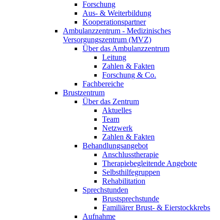
Forschung
Aus- & Weiterbildung
Kooperationspartner
Ambulanzzentrum - Medizinisches
Versorgungszentrum (MVZ)
Über das Ambulanzzentrum
Leitung
Zahlen & Fakten
Forschung & Co.
Fachbereiche
Brustzentrum
Über das Zentrum
Aktuelles
Team
Netzwerk
Zahlen & Fakten
Behandlungsangebot
Anschlusstherapie
Therapiebegleitende Angebote
Selbsthilfegruppen
Rehabilitation
Sprechstunden
Brustsprechstunde
Familiärer Brust- & Eierstockkrebs
Aufnahme