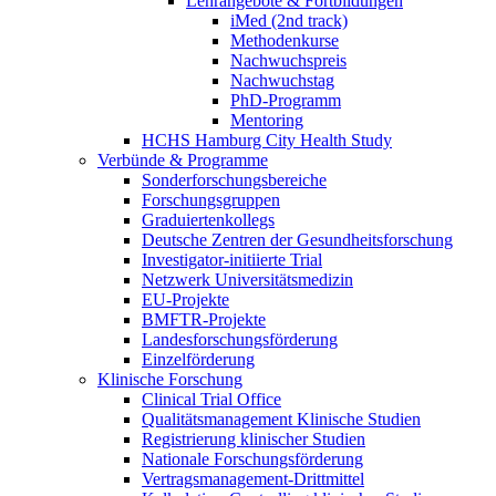
Lehrangebote & Fortbildungen
iMed (2nd track)
Methodenkurse
Nachwuchspreis
Nachwuchstag
PhD-Programm
Mentoring
HCHS Hamburg City Health Study
Verbünde & Programme
Sonderforschungsbereiche
Forschungsgruppen
Graduiertenkollegs
Deutsche Zentren der Gesundheitsforschung
Investigator-initiierte Trial
Netzwerk Universitätsmedizin
EU-Projekte
BMFTR-Projekte
Landesforschungsförderung
Einzelförderung
Klinische Forschung
Clinical Trial Office
Qualitätsmanagement Klinische Studien
Registrierung klinischer Studien
Nationale Forschungsförderung
Vertragsmanagement-Drittmittel