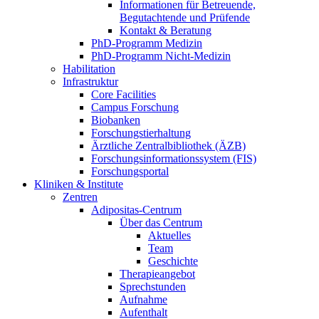
Informationen für Betreuende,
Begutachtende und Prüfende
Kontakt & Beratung
PhD-Programm Medizin
PhD-Programm Nicht-Medizin
Habilitation
Infrastruktur
Core Facilities
Campus Forschung
Biobanken
Forschungstierhaltung
Ärztliche Zentralbibliothek (ÄZB)
Forschungsinformationssystem (FIS)
Forschungsportal
Kliniken & Institute
Zentren
Adipositas-Centrum
Über das Centrum
Aktuelles
Team
Geschichte
Therapieangebot
Sprechstunden
Aufnahme
Aufenthalt