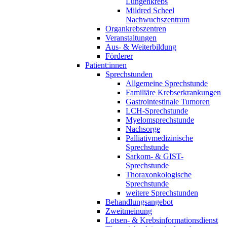
Lungenkrebs
Mildred Scheel
Nachwuchszentrum
Organkrebszentren
Veranstaltungen
Aus- & Weiterbildung
Förderer
Patient:innen
Sprechstunden
Allgemeine Sprechstunde
Familiäre Krebserkrankungen
Gastrointestinale Tumoren
LCH-Sprechstunde
Myelomsprechstunde
Nachsorge
Palliativmedizinische
Sprechstunde
Sarkom- & GIST-
Sprechstunde
Thoraxonkologische
Sprechstunde
weitere Sprechstunden
Behandlungsangebot
Zweitmeinung
Lotsen- & Krebsinformationsdienst