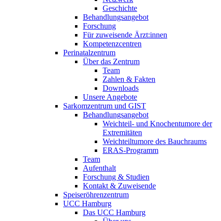
Geschichte
Behandlungsangebot
Forschung
Für zuweisende Ärzt:innen
Kompetenzcentren
Perinatalzentrum
Über das Zentrum
Team
Zahlen & Fakten
Downloads
Unsere Angebote
Sarkomzentrum und GIST
Behandlungsangebot
Weichteil- und Knochentumore der
Extremitäten
Weichteiltumore des Bauchraums
ERAS-Programm
Team
Aufenthalt
Forschung & Studien
Kontakt & Zuweisende
Speiseröhrenzentrum
UCC Hamburg
Das UCC Hamburg