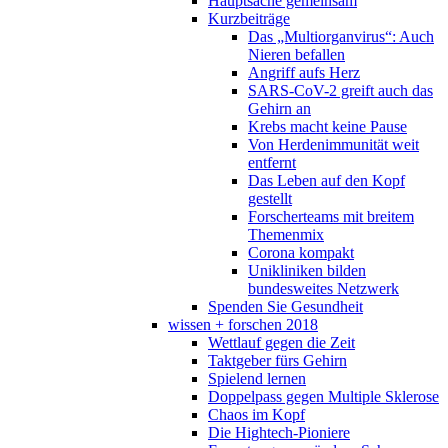
Hauptsache gemeinsam
Kurzbeiträge
Das „Multiorganvirus“: Auch
Nieren befallen
Angriff aufs Herz
SARS-CoV-2 greift auch das
Gehirn an
Krebs macht keine Pause
Von Herdenimmunität weit
entfernt
Das Leben auf den Kopf
gestellt
Forscherteams mit breitem
Themenmix
Corona kompakt
Unikliniken bilden
bundesweites Netzwerk
Spenden Sie Gesundheit
wissen + forschen 2018
Wettlauf gegen die Zeit
Taktgeber fürs Gehirn
Spielend lernen
Doppelpass gegen Multiple Sklerose
Chaos im Kopf
Die Hightech-Pioniere