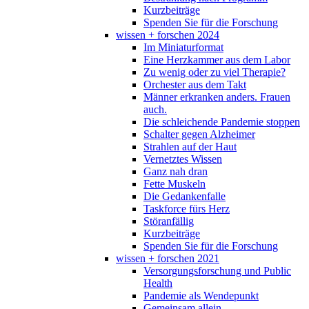
Kurzbeiträge
Spenden Sie für die Forschung
wissen + forschen 2024
Im Miniaturformat
Eine Herzkammer aus dem Labor
Zu wenig oder zu viel Therapie?
Orchester aus dem Takt
Männer erkranken anders. Frauen
auch.
Die schleichende Pandemie stoppen
Schalter gegen Alzheimer
Strahlen auf der Haut
Vernetztes Wissen
Ganz nah dran
Fette Muskeln
Die Gedankenfalle
Taskforce fürs Herz
Störanfällig
Kurzbeiträge
Spenden Sie für die Forschung
wissen + forschen 2021
Versorgungsforschung und Public
Health
Pandemie als Wendepunkt
Gemeinsam allein