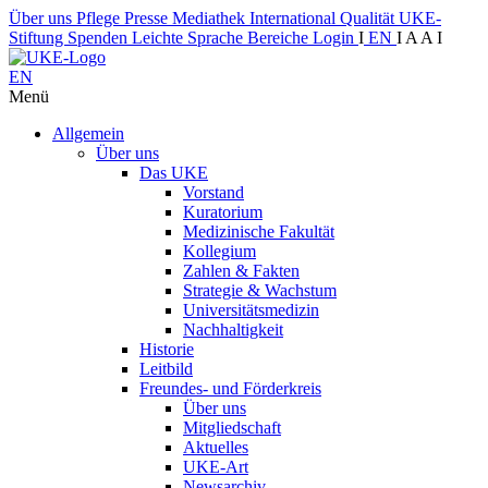
Über uns
Pflege
Presse
Mediathek
International
Qualität
UKE-
Stiftung
Spenden
Leichte Sprache
Bereiche
Login
I
EN
I
A
A
I
EN
Menü
Allgemein
Über uns
Das UKE
Vorstand
Kuratorium
Medizinische Fakultät
Kollegium
Zahlen & Fakten
Strategie & Wachstum
Universitätsmedizin
Nachhaltigkeit
Historie
Leitbild
Freundes- und Förderkreis
Über uns
Mitgliedschaft
Aktuelles
UKE-Art
Newsarchiv