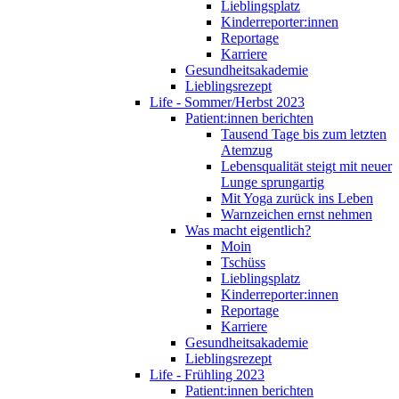
Lieblingsplatz
Kinderreporter:innen
Reportage
Karriere
Gesundheitsakademie
Lieblingsrezept
Life - Sommer/Herbst 2023
Patient:innen berichten
Tausend Tage bis zum letzten
Atemzug
Lebensqualität steigt mit neuer
Lunge sprungartig
Mit Yoga zurück ins Leben
Warnzeichen ernst nehmen
Was macht eigentlich?
Moin
Tschüss
Lieblingsplatz
Kinderreporter:innen
Reportage
Karriere
Gesundheitsakademie
Lieblingsrezept
Life - Frühling 2023
Patient:innen berichten