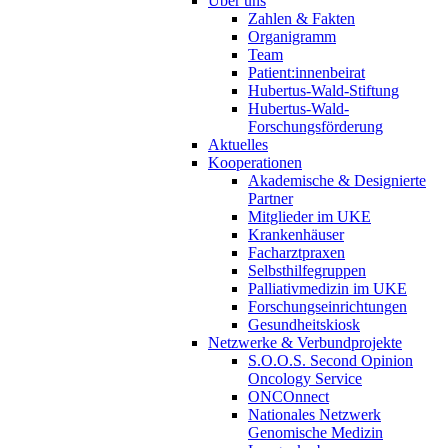
Über uns
Zahlen & Fakten
Organigramm
Team
Patient:innenbeirat
Hubertus-Wald-Stiftung
Hubertus-Wald-
Forschungsförderung
Aktuelles
Kooperationen
Akademische & Designierte
Partner
Mitglieder im UKE
Krankenhäuser
Facharztpraxen
Selbsthilfegruppen
Palliativmedizin im UKE
Forschungseinrichtungen
Gesundheitskiosk
Netzwerke & Verbundprojekte
S.O.O.S. Second Opinion
Oncology Service
ONCOnnect
Nationales Netzwerk
Genomische Medizin