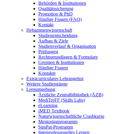
Behörden & Institutionen
Qualitätssicherung
Promotion & PhD
Häufige Fragen (FAQ)
Kontakt
Hebammenwissenschaft
Studienentscheidung
Aufbau & Ziele
Studienverlauf & Organisation
Prüfungen
Rechtsgrundlagen & Formulare
Gremien & Institutionen
Häufige Fragen
Kontakte
Extracurriculares Lehrangebot
Weitere Studiengänge
Lernumgebung
Ärztliche Zentralbibliothek (ÄZB)
MediTreFF (Skills Labs)
eLearning
iMED Textbook
Naturwissenschaftliche Crashkurse
Mentoringprogramm
SimPat-Programm
Interprofessionelles Lernen