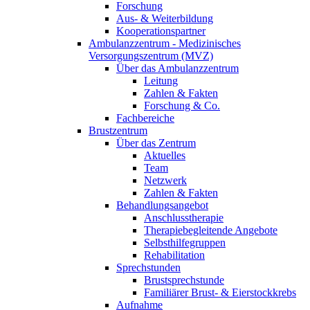
Forschung
Aus- & Weiterbildung
Kooperationspartner
Ambulanzzentrum - Medizinisches
Versorgungszentrum (MVZ)
Über das Ambulanzzentrum
Leitung
Zahlen & Fakten
Forschung & Co.
Fachbereiche
Brustzentrum
Über das Zentrum
Aktuelles
Team
Netzwerk
Zahlen & Fakten
Behandlungsangebot
Anschlusstherapie
Therapiebegleitende Angebote
Selbsthilfegruppen
Rehabilitation
Sprechstunden
Brustsprechstunde
Familiärer Brust- & Eierstockkrebs
Aufnahme