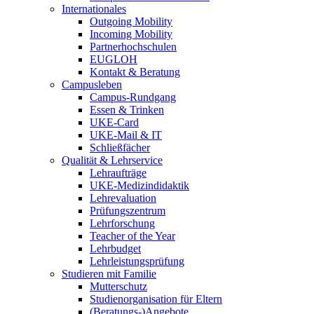
Internationales
Outgoing Mobility
Incoming Mobility
Partnerhochschulen
EUGLOH
Kontakt & Beratung
Campusleben
Campus-Rundgang
Essen & Trinken
UKE-Card
UKE-Mail & IT
Schließfächer
Qualität & Lehrservice
Lehraufträge
UKE-Medizindidaktik
Lehrevaluation
Prüfungszentrum
Lehrforschung
Teacher of the Year
Lehrbudget
Lehrleistungsprüfung
Studieren mit Familie
Mutterschutz
Studienorganisation für Eltern
(Beratungs-)Angebote