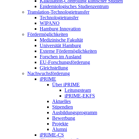
Kalkulation-Controlling klinischer Studien
Epidemiologisches Studienzentrum
Translation-Technologietransfer
Technologietransfer
WIPANO
Hamburg Innovation
Fördermöglichkeiten
Medizinische Fakultät
Universität Hamburg
Externe Fördermöglichkeiten
Forschen im Ausland
EU-Forschungsförderung
Gleichstellung
Nachwuchsförderung
iPRIME
Über iPRIME
Leitungsteam
iPRIME-EKFS
Aktuelles
Stipendien
Ausbildungsprogramm
Bewerbung
Projekte
Alumni
iPRIME-CS