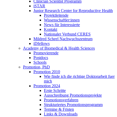
Clinician Scientist Programm
iSTAR
Junior Research Center for Reproductive Health
Projektleitende
Wissenschaftler:innen
News für Interessierte
Kontakt
Nationaler Verbund CERES
Mildred Scheel Nachwuchszentrum
iDfellows
Academy of Biomedical & Health Sciences
Promovierende
Postdocs
Schools
Promotion, PhD
Promotion 2010
Wie finde ich die richtige Doktorarbeit fuer
mich
Promotion 2024
Erste Schritte
Ausschreibung Promotionsprojekte
Promotionsverfahren
Strukturiertes Promotionsprogramm
Termine & Fristen
Links & Downloads