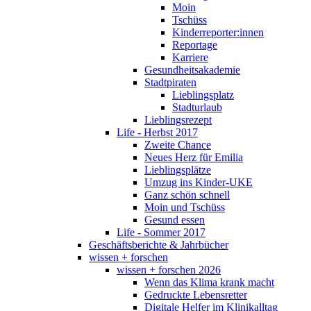
Moin
Tschüss
Kinderreporter:innen
Reportage
Karriere
Gesundheitsakademie
Stadtpiraten
Lieblingsplatz
Stadturlaub
Lieblingsrezept
Life - Herbst 2017
Zweite Chance
Neues Herz für Emilia
Lieblingsplätze
Umzug ins Kinder-UKE
Ganz schön schnell
Moin und Tschüss
Gesund essen
Life - Sommer 2017
Geschäftsberichte & Jahrbücher
wissen + forschen
wissen + forschen 2026
Wenn das Klima krank macht
Gedruckte Lebensretter
Digitale Helfer im Klinikalltag