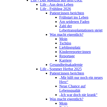
Life - Das Magazin aus dem UKE
Life - Aus dem Leben
Life - Frühling 2026
Patient:innen berichten
Frühstart ins Leben
Am seidenen Faden
Zahl der
Lebertransplantationen steigt
Was macht eigentlich?
Moin
Tschüss
Lieblingsplatz
Kinderreporter:innen
Reportage
Karriere
Gesundheitsakademie
Life - Sommer Herbst 2025
Patient:innen berichten
„Mir hilft nur noch ein neues
Herz“
Neue Chance auf
Lebensqualiät
„Ich war doch nie krank“
Was macht eigentlich?
Moin