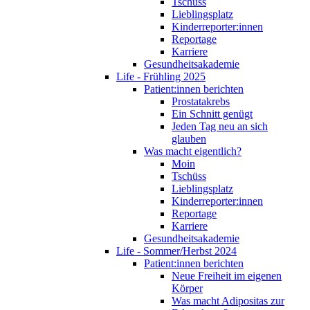
Tschüss
Lieblingsplatz
Kinderreporter:innen
Reportage
Karriere
Gesundheitsakademie
Life - Frühling 2025
Patient:innen berichten
Prostatakrebs
Ein Schnitt genügt
Jeden Tag neu an sich
glauben
Was macht eigentlich?
Moin
Tschüss
Lieblingsplatz
Kinderreporter:innen
Reportage
Karriere
Gesundheitsakademie
Life - Sommer/Herbst 2024
Patient:innen berichten
Neue Freiheit im eigenen
Körper
Was macht Adipositas zur