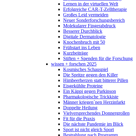
Lernen in der virtuellen Welt
Erfolgreiche CAR-T-Zelltherapie
Großes Leid vermeiden
Neuer Sonderforschungsbereich
Molekularer Fingerabdruck
Besserer Durchblick
Digitale Dermatologie
Knochenbruch mit 50
Frühstart ins Leben
Kurzbeiträge
Stiften + Spenden für die Forschung
wissen + forschen 2025
Kosmisches Schauspiel
Die Spritze gegen den Killer
Himbeerherzen statt bitterer Pillen
Eisgekühlte Proteine
Ein Käppi gegen Parkinson
Pharmakologische Trickkiste
Männer kriegen´nen Herzinfarkt
Doppelte Heilung
Vielversprechendes Donnergrollen
Fit für die Praxis
Die nächste Pandemie im Blick
Sport ist nicht gleich Sport
Bestrahlung nach Programm