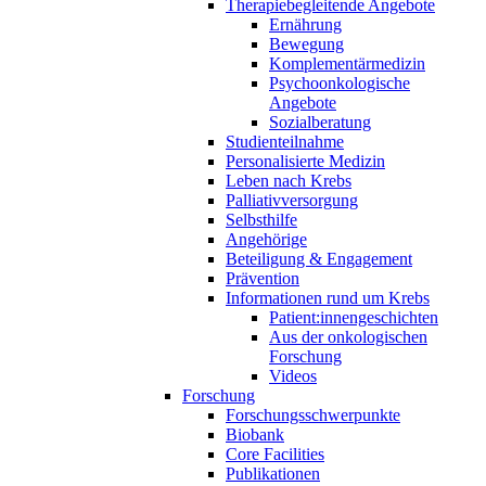
Therapiebegleitende Angebote
Ernährung
Bewegung
Komplementärmedizin
Psychoonkologische
Angebote
Sozialberatung
Studienteilnahme
Personalisierte Medizin
Leben nach Krebs
Palliativversorgung
Selbsthilfe
Angehörige
Beteiligung & Engagement
Prävention
Informationen rund um Krebs
Patient:innengeschichten
Aus der onkologischen
Forschung
Videos
Forschung
Forschungsschwerpunkte
Biobank
Core Facilities
Publikationen