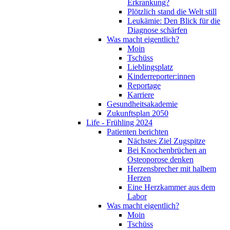
Erkrankung?
Plötzlich stand die Welt still
Leukämie: Den Blick für die
Diagnose schärfen
Was macht eigentlich?
Moin
Tschüss
Lieblingsplatz
Kinderreporter:innen
Reportage
Karriere
Gesundheitsakademie
Zukunftsplan 2050
Life - Frühling 2024
Patienten berichten
Nächstes Ziel Zugspitze
Bei Knochenbrüchen an
Osteoporose denken
Herzensbrecher mit halbem
Herzen
Eine Herzkammer aus dem
Labor
Was macht eigentlich?
Moin
Tschüss