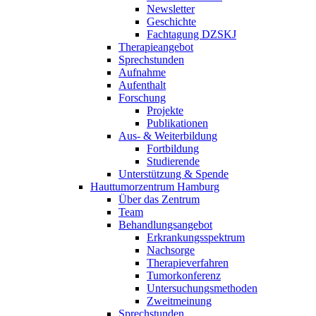
Newsletter
Geschichte
Fachtagung DZSKJ
Therapieangebot
Sprechstunden
Aufnahme
Aufenthalt
Forschung
Projekte
Publikationen
Aus- & Weiterbildung
Fortbildung
Studierende
Unterstützung & Spende
Hauttumorzentrum Hamburg
Über das Zentrum
Team
Behandlungsangebot
Erkrankungsspektrum
Nachsorge
Therapieverfahren
Tumorkonferenz
Untersuchungsmethoden
Zweitmeinung
Sprechstunden