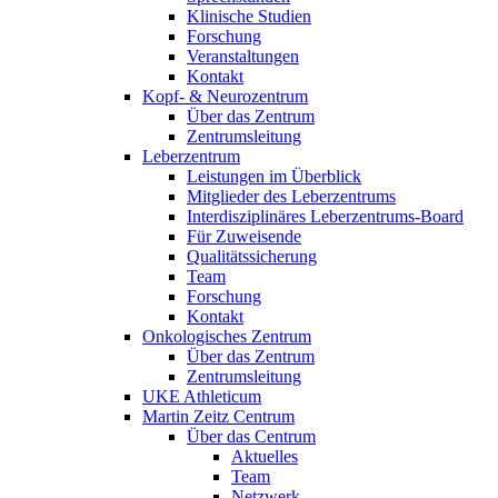
Klinische Studien
Forschung
Veranstaltungen
Kontakt
Kopf- & Neurozentrum
Über das Zentrum
Zentrumsleitung
Leberzentrum
Leistungen im Überblick
Mitglieder des Leberzentrums
Interdisziplinäres Leberzentrums-Board
Für Zuweisende
Qualitätssicherung
Team
Forschung
Kontakt
Onkologisches Zentrum
Über das Zentrum
Zentrumsleitung
UKE Athleticum
Martin Zeitz Centrum
Über das Centrum
Aktuelles
Team
Netzwerk