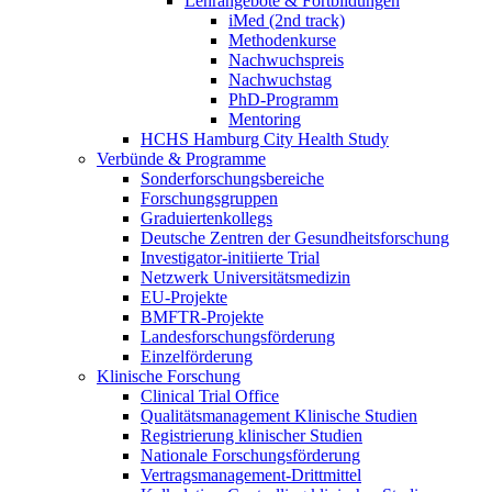
Lehrangebote & Fortbildungen
iMed (2nd track)
Methodenkurse
Nachwuchspreis
Nachwuchstag
PhD-Programm
Mentoring
HCHS Hamburg City Health Study
Verbünde & Programme
Sonderforschungsbereiche
Forschungsgruppen
Graduiertenkollegs
Deutsche Zentren der Gesundheitsforschung
Investigator-initiierte Trial
Netzwerk Universitätsmedizin
EU-Projekte
BMFTR-Projekte
Landesforschungsförderung
Einzelförderung
Klinische Forschung
Clinical Trial Office
Qualitätsmanagement Klinische Studien
Registrierung klinischer Studien
Nationale Forschungsförderung
Vertragsmanagement-Drittmittel