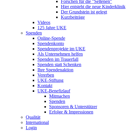
Forschen für die "Seltenen"
Hier entsteht die neue Kinderklinik
Der Grundstein ist gelegt
Kurzbeiträge
Videos
125 Jahre UKE
Spenden
Online-Spende
Spendenkonto
Spendenprojekte im UKE
Als Unternehmen helfen
Spenden im Trauerfall
Spenden statt Schenken
Ihre Spendenaktion
Vererben
UKE-Stiftung
Kontakt
UKE-Benefizlauf
Mitmachen
Spenden
Sponsoren & Unterstützer
Erfolge & Impressionen
Qualität
International
Login