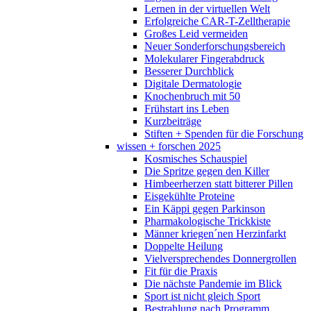
Lernen in der virtuellen Welt
Erfolgreiche CAR-T-Zelltherapie
Großes Leid vermeiden
Neuer Sonderforschungsbereich
Molekularer Fingerabdruck
Besserer Durchblick
Digitale Dermatologie
Knochenbruch mit 50
Frühstart ins Leben
Kurzbeiträge
Stiften + Spenden für die Forschung
wissen + forschen 2025
Kosmisches Schauspiel
Die Spritze gegen den Killer
Himbeerherzen statt bitterer Pillen
Eisgekühlte Proteine
Ein Käppi gegen Parkinson
Pharmakologische Trickkiste
Männer kriegen´nen Herzinfarkt
Doppelte Heilung
Vielversprechendes Donnergrollen
Fit für die Praxis
Die nächste Pandemie im Blick
Sport ist nicht gleich Sport
Bestrahlung nach Programm