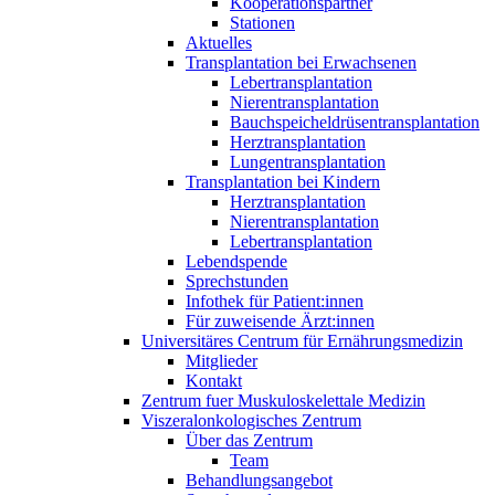
Kooperationspartner
Stationen
Aktuelles
Transplantation bei Erwachsenen
Lebertransplantation
Nierentransplantation
Bauchspeicheldrüsentransplantation
Herztransplantation
Lungentransplantation
Transplantation bei Kindern
Herztransplantation
Nierentransplantation
Lebertransplantation
Lebendspende
Sprechstunden
Infothek für Patient:innen
Für zuweisende Ärzt:innen
Universitäres Centrum für Ernährungsmedizin
Mitglieder
Kontakt
Zentrum fuer Muskuloskelettale Medizin
Viszeral­onkologisches Zentrum
Über das Zentrum
Team
Behandlungsangebot