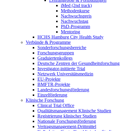
Lehrangebote & Fortbildungen
iMed (2nd track)
Methodenkurse
Nachwuchspreis
Nachwuchstag
PhD-Programm
Mentoring
HCHS Hamburg City Health Study
Verbünde & Programme
Sonderforschungsbereiche
Forschungsgruppen
Graduiertenkollegs
Deutsche Zentren der Gesundheitsforschung
Investigator-initiierte Trial
Netzwerk Universitätsmedizin
EU-Projekte
BMFTR-Projekte
Landesforschungsförderung
Einzelförderung
Klinische Forschung
Clinical Trial Office
Qualitätsmanagement Klinische Studien
Registrierung klinischer Studien
Nationale Forschungsförderung
Vertragsmanagement-Drittmittel