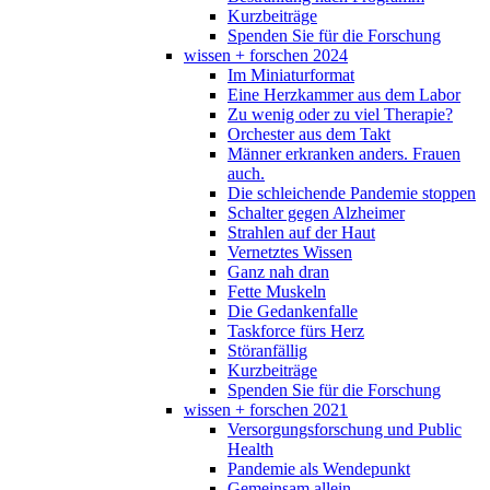
Kurzbeiträge
Spenden Sie für die Forschung
wissen + forschen 2024
Im Miniaturformat
Eine Herzkammer aus dem Labor
Zu wenig oder zu viel Therapie?
Orchester aus dem Takt
Männer erkranken anders. Frauen
auch.
Die schleichende Pandemie stoppen
Schalter gegen Alzheimer
Strahlen auf der Haut
Vernetztes Wissen
Ganz nah dran
Fette Muskeln
Die Gedankenfalle
Taskforce fürs Herz
Störanfällig
Kurzbeiträge
Spenden Sie für die Forschung
wissen + forschen 2021
Versorgungsforschung und Public
Health
Pandemie als Wendepunkt
Gemeinsam allein