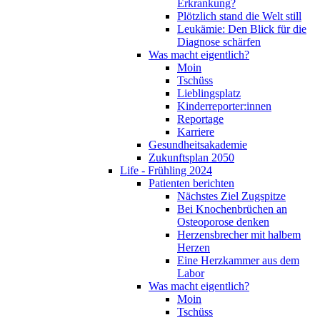
Erkrankung?
Plötzlich stand die Welt still
Leukämie: Den Blick für die
Diagnose schärfen
Was macht eigentlich?
Moin
Tschüss
Lieblingsplatz
Kinderreporter:innen
Reportage
Karriere
Gesundheitsakademie
Zukunftsplan 2050
Life - Frühling 2024
Patienten berichten
Nächstes Ziel Zugspitze
Bei Knochenbrüchen an
Osteoporose denken
Herzensbrecher mit halbem
Herzen
Eine Herzkammer aus dem
Labor
Was macht eigentlich?
Moin
Tschüss