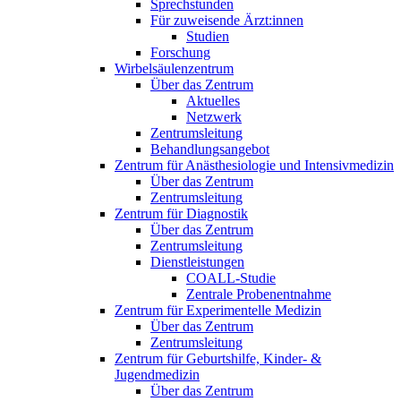
Sprechstunden
Für zuweisende Ärzt:innen
Studien
Forschung
Wirbelsäulenzentrum
Über das Zentrum
Aktuelles
Netzwerk
Zentrumsleitung
Behandlungsangebot
Zentrum für Anästhesiologie und Intensivmedizin
Über das Zentrum
Zentrumsleitung
Zentrum für Diagnostik
Über das Zentrum
Zentrumsleitung
Dienstleistungen
COALL-Studie
Zentrale Probenentnahme
Zentrum für Experimentelle Medizin
Über das Zentrum
Zentrumsleitung
Zentrum für Geburtshilfe, Kinder- &
Jugendmedizin
Über das Zentrum