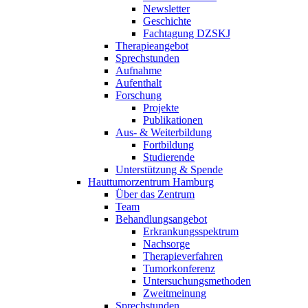
Newsletter
Geschichte
Fachtagung DZSKJ
Therapieangebot
Sprechstunden
Aufnahme
Aufenthalt
Forschung
Projekte
Publikationen
Aus- & Weiterbildung
Fortbildung
Studierende
Unterstützung & Spende
Hauttumorzentrum Hamburg
Über das Zentrum
Team
Behandlungsangebot
Erkrankungsspektrum
Nachsorge
Therapieverfahren
Tumorkonferenz
Untersuchungsmethoden
Zweitmeinung
Sprechstunden