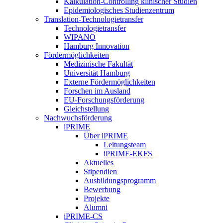
Kalkulation-Controlling klinischer Studien
Epidemiologisches Studienzentrum
Translation-Technologietransfer
Technologietransfer
WIPANO
Hamburg Innovation
Fördermöglichkeiten
Medizinische Fakultät
Universität Hamburg
Externe Fördermöglichkeiten
Forschen im Ausland
EU-Forschungsförderung
Gleichstellung
Nachwuchsförderung
iPRIME
Über iPRIME
Leitungsteam
iPRIME-EKFS
Aktuelles
Stipendien
Ausbildungsprogramm
Bewerbung
Projekte
Alumni
iPRIME-CS