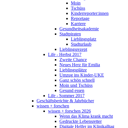
Moin
Tschüss
Kinderreporter:innen
Reportage
Karriere
Gesundheitsakademie
Stadtpiraten
Lieblingsplatz
Stadturlaub
Lieblingsrezept
Life - Herbst 2017
Zweite Chance
Neues Herz für Emilia
Lieblingsplätze
Umzug ins Kinder-UKE
Ganz schön schnell
Moin und Tschüss
Gesund essen
Life - Sommer 2017
Geschäftsberichte & Jahrbücher
wissen + forschen
wissen + forschen 2026
Wenn das Klima krank macht
Gedruckte Lebensretter
Digitale Helfer im Klinikalltag