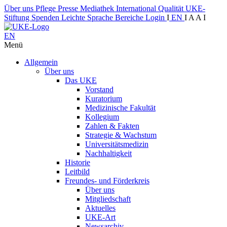
Über uns
Pflege
Presse
Mediathek
International
Qualität
UKE-
Stiftung
Spenden
Leichte Sprache
Bereiche
Login
I
EN
I
A
A
I
EN
Menü
Allgemein
Über uns
Das UKE
Vorstand
Kuratorium
Medizinische Fakultät
Kollegium
Zahlen & Fakten
Strategie & Wachstum
Universitätsmedizin
Nachhaltigkeit
Historie
Leitbild
Freundes- und Förderkreis
Über uns
Mitgliedschaft
Aktuelles
UKE-Art
Newsarchiv