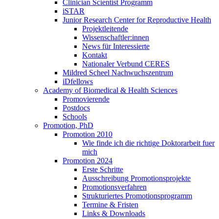
Clinician Scientist Programm
iSTAR
Junior Research Center for Reproductive Health
Projektleitende
Wissenschaftler:innen
News für Interessierte
Kontakt
Nationaler Verbund CERES
Mildred Scheel Nachwuchszentrum
iDfellows
Academy of Biomedical & Health Sciences
Promovierende
Postdocs
Schools
Promotion, PhD
Promotion 2010
Wie finde ich die richtige Doktorarbeit fuer
mich
Promotion 2024
Erste Schritte
Ausschreibung Promotionsprojekte
Promotionsverfahren
Strukturiertes Promotionsprogramm
Termine & Fristen
Links & Downloads