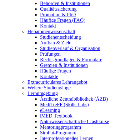
Behörden & Institutionen
Qualitätssicherung
Promotion & PhD
Häufige Fragen (FAQ)
Kontakt
Hebammenwissenschaft
Studienentscheidung
Aufbau & Ziele
Studienverlauf & Organisation
Prüfungen
Rechtsgrundlagen & Formulare
Gremien & Institutionen
Häufige Fragen
Kontakte
Extracurriculares Lehrangebot
Weitere Studiengänge
Lernumgebung
Ärztliche Zentralbibliothek (ÄZB)
MediTreFF (Skills Labs)
eLearning
iMED Textbook
Naturwissenschaftliche Crashkurse
Mentoringprogramm
SimPat-Programm
Interprofessionelles Lernen