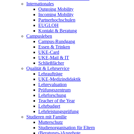
Internationales
Outgoing Mobility
Incoming Mobility
Partnerhochschulen
EUGLOH
Kontakt & Beratung
Campusleben
Campus-Rundgang
Essen & Trinken
UKE-Card
UKE-Mail & IT
Schließfächer
Qualität & Lehrservice
Lehraufträge
UKE-Medizindidaktik
Lehrevaluation
Prüfungszentrum
Lehrforschung
Teacher of the Year
Lehrbudget
Lehrleistungsprüfung
Studieren mit Familie
Mutterschutz
Studienorganisation für Eltern
(Beratungs-)Angebote