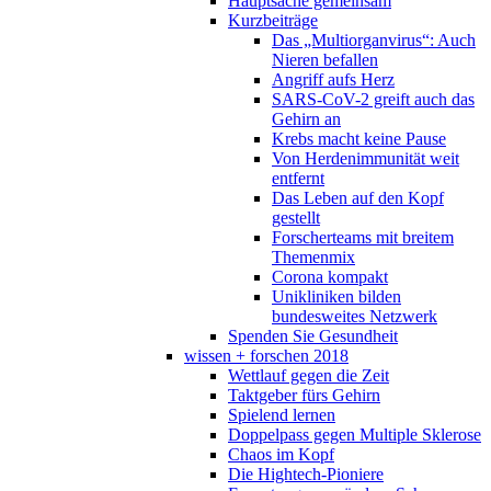
Hauptsache gemeinsam
Kurzbeiträge
Das „Multiorganvirus“: Auch
Nieren befallen
Angriff aufs Herz
SARS-CoV-2 greift auch das
Gehirn an
Krebs macht keine Pause
Von Herdenimmunität weit
entfernt
Das Leben auf den Kopf
gestellt
Forscherteams mit breitem
Themenmix
Corona kompakt
Unikliniken bilden
bundesweites Netzwerk
Spenden Sie Gesundheit
wissen + forschen 2018
Wettlauf gegen die Zeit
Taktgeber fürs Gehirn
Spielend lernen
Doppelpass gegen Multiple Sklerose
Chaos im Kopf
Die Hightech-Pioniere