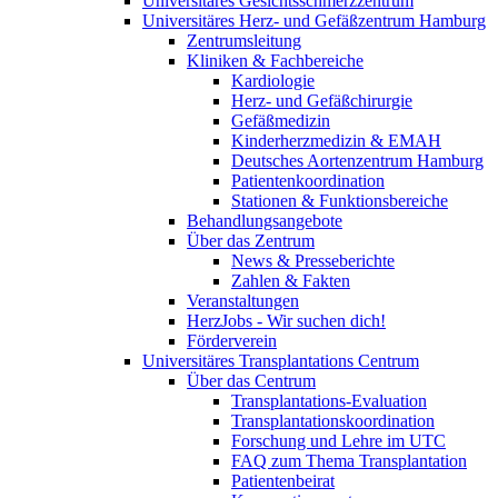
Universitäres Gesichtsschmerzzentrum
Universitäres Herz- und Gefäßzentrum Hamburg
Zentrumsleitung
Kliniken & Fachbereiche
Kardiologie
Herz- und Gefäßchirurgie
Gefäßmedizin
Kinderherzmedizin & EMAH
Deutsches Aortenzentrum Hamburg
Patientenkoordination
Stationen & Funktionsbereiche
Behandlungsangebote
Über das Zentrum
News & Presseberichte
Zahlen & Fakten
Veranstaltungen
HerzJobs - Wir suchen dich!
Förderverein
Universitäres Transplantations Centrum
Über das Centrum
Transplantations-Evaluation
Transplantationskoordination
Forschung und Lehre im UTC
FAQ zum Thema Transplantation
Patientenbeirat