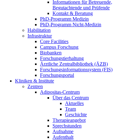
Informationen für Betreuende,
Begutachtende und Prüfende
Kontakt & Beratung
PhD-Programm Medizin
PhD-Programm Nicht-Medizin
Habilitation
Infrastruktur
Core Facilities
Campus Forschung
Biobanken
Forschungstierhaltung
Ärztliche Zentralbibliothek (ÄZB)
Forschungsinformationssystem (FIS)
Forschungsportal
Kliniken & Institute
Zentren
Adipositas-Centrum
Über das Centrum
Aktuelles
Team
Geschichte
Therapieangebot
Sprechstunden
Aufnahme
Aufenthalt