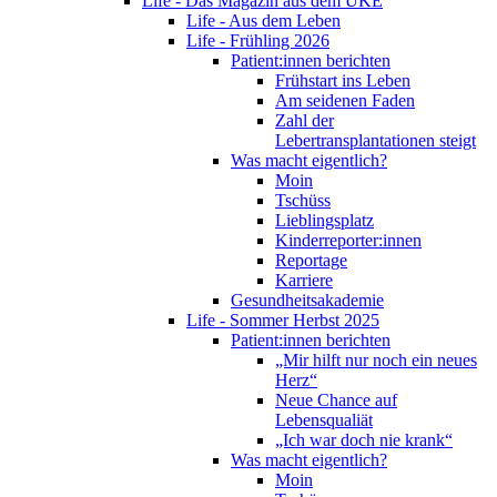
Life - Das Magazin aus dem UKE
Life - Aus dem Leben
Life - Frühling 2026
Patient:innen berichten
Frühstart ins Leben
Am seidenen Faden
Zahl der
Lebertransplantationen steigt
Was macht eigentlich?
Moin
Tschüss
Lieblingsplatz
Kinderreporter:innen
Reportage
Karriere
Gesundheitsakademie
Life - Sommer Herbst 2025
Patient:innen berichten
„Mir hilft nur noch ein neues
Herz“
Neue Chance auf
Lebensqualiät
„Ich war doch nie krank“
Was macht eigentlich?
Moin