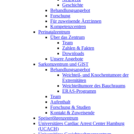
Geschichte
Behandlungsangebot
Forschung
Für zuweisende Ärzt:innen
Kompetenzcentren
Perinatalzentrum
Über das Zentrum
Team
Zahlen & Fakten
Downloads
Unsere Angebote
Sarkomzentrum und GIST
Behandlungsangebot
Weichteil- und Knochentumore der
Extremitäten
Weichteiltumore des Bauchraums
ERAS-Programm
Team
Aufenthalt
Forschung & Studien
Kontakt & Zuweisende
Speiseröhrenzentrum
Universitäres Cardiac Arrest Center Hamburg
(UCACH)