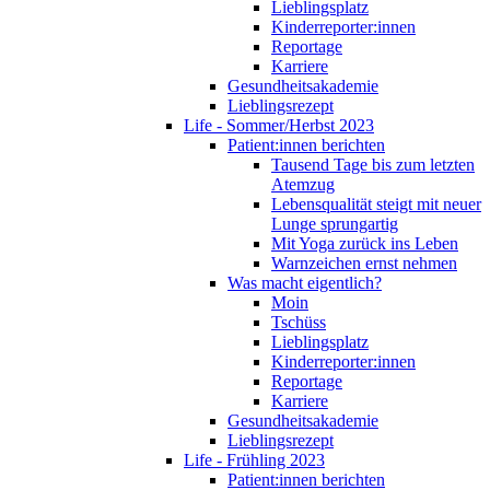
Lieblingsplatz
Kinderreporter:innen
Reportage
Karriere
Gesundheitsakademie
Lieblingsrezept
Life - Sommer/Herbst 2023
Patient:innen berichten
Tausend Tage bis zum letzten
Atemzug
Lebensqualität steigt mit neuer
Lunge sprungartig
Mit Yoga zurück ins Leben
Warnzeichen ernst nehmen
Was macht eigentlich?
Moin
Tschüss
Lieblingsplatz
Kinderreporter:innen
Reportage
Karriere
Gesundheitsakademie
Lieblingsrezept
Life - Frühling 2023
Patient:innen berichten