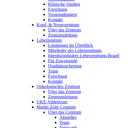
Klinische Studien
Forschung
Veranstaltungen
Kontakt
Kopf- & Neurozentrum
Über das Zentrum
Zentrumsleitung
Leberzentrum
Leistungen im Überblick
Mitglieder des Leberzentrums
Interdisziplinäres Leberzentrums-Board
Für Zuweisende
Qualitätssicherung
Team
Forschung
Kontakt
Onkologisches Zentrum
Über das Zentrum
Zentrumsleitung
UKE Athleticum
Martin Zeitz Centrum
Über das Centrum
Aktuelles
Team
Netzwerk