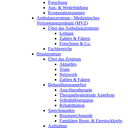
Forschung
Aus- & Weiterbildung
Kooperationspartner
Ambulanzzentrum - Medizinisches
Versorgungszentrum (MVZ)
Über das Ambulanzzentrum
Leitung
Zahlen & Fakten
Forschung & Co.
Fachbereiche
Brustzentrum
Über das Zentrum
Aktuelles
Team
Netzwerk
Zahlen & Fakten
Behandlungsangebot
Anschlusstherapie
Therapiebegleitende Angebote
Selbsthilfegruppen
Rehabilitation
Sprechstunden
Brustsprechstunde
Familiärer Brust- & Eierstockkrebs
Aufnahme