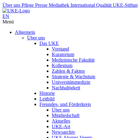
Über uns
Pflege
Presse
Mediathek
International
Qualität
UKE-Stiftu
EN
Menü
Allgemein
Über uns
Das UKE
Vorstand
Kuratorium
Medizinische Fakultät
Kollegium
Zahlen & Fakten
Strategie & Wachstum
Universitätsmedizin
Nachhaltigkeit
Historie
Leitbild
Freundes- und Förderkreis
Über uns
Mitgliedschaft
Aktuelles
UKE-Art
Newsarchiv
UKE Alumni-Verein