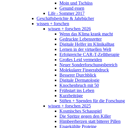
Moin und Tschüss
Gesund essen
Life - Sommer 2017
Geschäftsberichte & Jahrbücher
wissen + forschen
wissen + forschen 2026
Wenn das Klima krank macht
Gedruckte Lebensretter
Digitale Helfer im Klinikalltag
Lernen in der virtuellen Welt
Erfolgreiche CAR-T-Zelltherapie
Großes Leid vermeiden
Neuer Sonderforschungsbereich
Molekularer Fingerabdruck
Besserer Durchblick
Digitale Dermatologie
Knochenbruch mit 50
Frühstart ins Leben
Kurzbeiträge
Stiften + Spenden für die Forschung
wissen + forschen 2025
Kosmisches Schauspiel
Die Spritze gegen den Killer
Himbeerherzen statt bitterer Pillen
Eisgekühlte Proteine