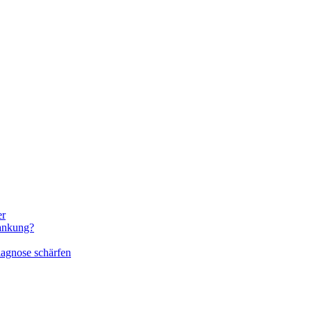
er
rankung?
iagnose schärfen