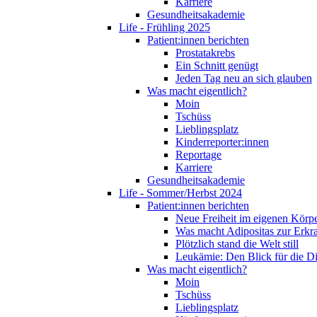
Karriere
Gesundheitsakademie
Life - Frühling 2025
Patient:innen berichten
Prostatakrebs
Ein Schnitt genügt
Jeden Tag neu an sich glauben
Was macht eigentlich?
Moin
Tschüss
Lieblingsplatz
Kinderreporter:innen
Reportage
Karriere
Gesundheitsakademie
Life - Sommer/Herbst 2024
Patient:innen berichten
Neue Freiheit im eigenen Körp
Was macht Adipositas zur Erk
Plötzlich stand die Welt still
Leukämie: Den Blick für die D
Was macht eigentlich?
Moin
Tschüss
Lieblingsplatz