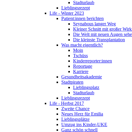
Stadturlaub
Lieblingsrezept
Life - Winter 2023
Patient:innen berichten
Seynabous langer Weg
Kleiner Schnitt mit großer Wir
Die Welt mit neuen Augen seh
Die kleinste Transplantation
Was macht eigentlich?
Moin
Tschüss
Kinderreporter:innen
Reportage
Karriere
Gesundheitsakademie
Stadtpiraten
Lieblingsplatz
Stadturlaub
Lieblingsrezept
Life - Herbst 2017
Zweite Chance
Neues Herz für Emilia
Lieblingsplätze
Umzug ins Kinder-UKE
Ganz schön schnell