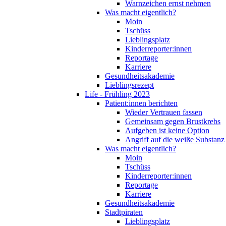
Warnzeichen ernst nehmen
Was macht eigentlich?
Moin
Tschüss
Lieblingsplatz
Kinderreporter:innen
Reportage
Karriere
Gesundheitsakademie
Lieblingsrezept
Life - Frühling 2023
Patient:innen berichten
Wieder Vertrauen fassen
Gemeinsam gegen Brustkrebs
Aufgeben ist keine Option
Angriff auf die weiße Substanz
Was macht eigentlich?
Moin
Tschüss
Kinderreporter:innen
Reportage
Karriere
Gesundheitsakademie
Stadtpiraten
Lieblingsplatz