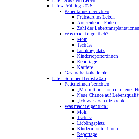
Life - Aus dem Leben
Life - Frühling 2026
Patient:innen berichten
Frühstart ins Leben
Am seidenen Faden
Zahl der Lebertransplantationen
Was macht eigentlich?
Moin
Tschüss
Lieblingsplatz
Kinderreporter:innen
Reportage
Karriere
Gesundheitsakademie
Life - Sommer Herbst 2025
Patient:innen berichten
„Mir hilft nur noch ein neues H
Neue Chance auf Lebensqualiä
„Ich war doch nie krank“
Was macht eigentlich?
Moin
Tschüss
Lieblingsplatz
Kinderreporter:innen
Reportage