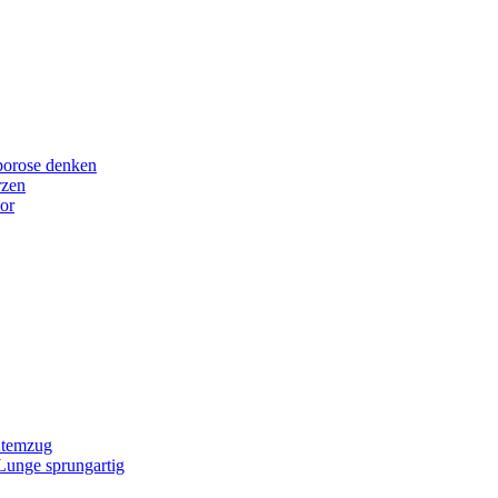
porose denken
rzen
or
Atemzug
 Lunge sprungartig