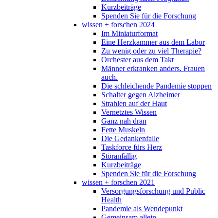
Kurzbeiträge
Spenden Sie für die Forschung
wissen + forschen 2024
Im Miniaturformat
Eine Herzkammer aus dem Labor
Zu wenig oder zu viel Therapie?
Orchester aus dem Takt
Männer erkranken anders. Frauen
auch.
Die schleichende Pandemie stoppen
Schalter gegen Alzheimer
Strahlen auf der Haut
Vernetztes Wissen
Ganz nah dran
Fette Muskeln
Die Gedankenfalle
Taskforce fürs Herz
Störanfällig
Kurzbeiträge
Spenden Sie für die Forschung
wissen + forschen 2021
Versorgungsforschung und Public
Health
Pandemie als Wendepunkt
Gemeinsam allein