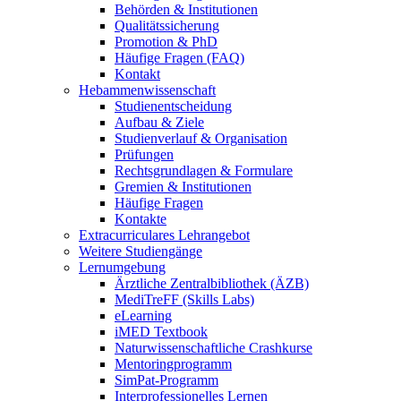
Behörden & Institutionen
Qualitätssicherung
Promotion & PhD
Häufige Fragen (FAQ)
Kontakt
Hebammenwissenschaft
Studienentscheidung
Aufbau & Ziele
Studienverlauf & Organisation
Prüfungen
Rechtsgrundlagen & Formulare
Gremien & Institutionen
Häufige Fragen
Kontakte
Extracurriculares Lehrangebot
Weitere Studiengänge
Lernumgebung
Ärztliche Zentralbibliothek (ÄZB)
MediTreFF (Skills Labs)
eLearning
iMED Textbook
Naturwissenschaftliche Crashkurse
Mentoringprogramm
SimPat-Programm
Interprofessionelles Lernen