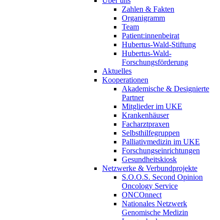
Über uns
Zahlen & Fakten
Organigramm
Team
Patient:innenbeirat
Hubertus-Wald-Stiftung
Hubertus-Wald-
Forschungsförderung
Aktuelles
Kooperationen
Akademische & Designierte
Partner
Mitglieder im UKE
Krankenhäuser
Facharztpraxen
Selbsthilfegruppen
Palliativmedizin im UKE
Forschungseinrichtungen
Gesundheitskiosk
Netzwerke & Verbundprojekte
S.O.O.S. Second Opinion
Oncology Service
ONCOnnect
Nationales Netzwerk
Genomische Medizin