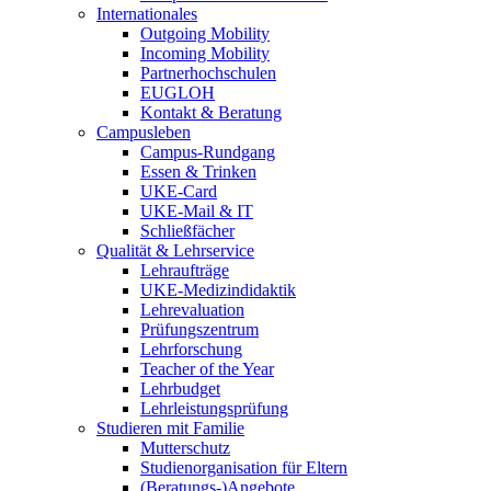
Internationales
Outgoing Mobility
Incoming Mobility
Partnerhochschulen
EUGLOH
Kontakt & Beratung
Campusleben
Campus-Rundgang
Essen & Trinken
UKE-Card
UKE-Mail & IT
Schließfächer
Qualität & Lehrservice
Lehraufträge
UKE-Medizindidaktik
Lehrevaluation
Prüfungszentrum
Lehrforschung
Teacher of the Year
Lehrbudget
Lehrleistungsprüfung
Studieren mit Familie
Mutterschutz
Studienorganisation für Eltern
(Beratungs-)Angebote