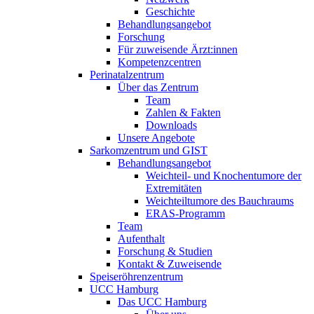
Geschichte
Behandlungsangebot
Forschung
Für zuweisende Ärzt:innen
Kompetenzcentren
Perinatalzentrum
Über das Zentrum
Team
Zahlen & Fakten
Downloads
Unsere Angebote
Sarkomzentrum und GIST
Behandlungsangebot
Weichteil- und Knochentumore der
Extremitäten
Weichteiltumore des Bauchraums
ERAS-Programm
Team
Aufenthalt
Forschung & Studien
Kontakt & Zuweisende
Speiseröhrenzentrum
UCC Hamburg
Das UCC Hamburg