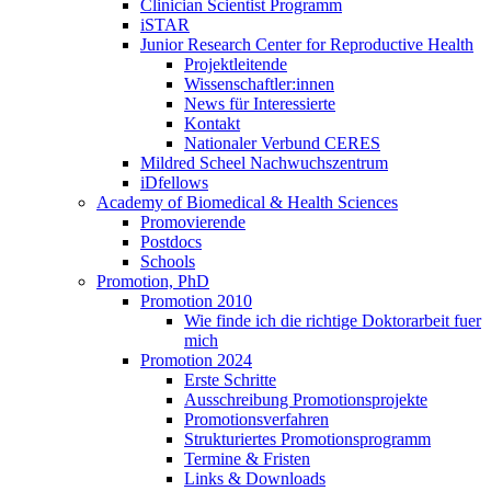
Clinician Scientist Programm
iSTAR
Junior Research Center for Reproductive Health
Projektleitende
Wissenschaftler:innen
News für Interessierte
Kontakt
Nationaler Verbund CERES
Mildred Scheel Nachwuchszentrum
iDfellows
Academy of Biomedical & Health Sciences
Promovierende
Postdocs
Schools
Promotion, PhD
Promotion 2010
Wie finde ich die richtige Doktorarbeit fuer
mich
Promotion 2024
Erste Schritte
Ausschreibung Promotionsprojekte
Promotionsverfahren
Strukturiertes Promotionsprogramm
Termine & Fristen
Links & Downloads