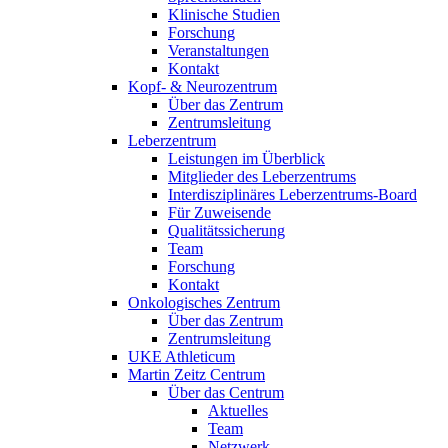
Klinische Studien
Forschung
Veranstaltungen
Kontakt
Kopf- & Neurozentrum
Über das Zentrum
Zentrumsleitung
Leberzentrum
Leistungen im Überblick
Mitglieder des Leberzentrums
Interdisziplinäres Leberzentrums-Board
Für Zuweisende
Qualitätssicherung
Team
Forschung
Kontakt
Onkologisches Zentrum
Über das Zentrum
Zentrumsleitung
UKE Athleticum
Martin Zeitz Centrum
Über das Centrum
Aktuelles
Team
Netzwerk