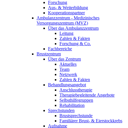
Forschung
Aus- & Weiterbildung
Kooperationspartner
Ambulanzzentrum - Medizinisches
Versorgungszentrum (MVZ)
Über das Ambulanzzentrum
Leitung
Zahlen & Fakten
Forschung & Co.
Fachbereiche
Brustzentrum
Über das Zentrum
Aktuelles
Team
Netzwerk
Zahlen & Fakten
Behandlungsangebot
Anschlusstherapie
Therapiebegleitende Angebote
Selbsthilfegruppen
Rehabilitation
Sprechstunden
Brustsprechstunde
Familiärer Brust- & Eierstockkrebs
Aufnahme