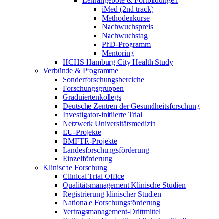
Lehrangebote & Fortbildungen
iMed (2nd track)
Methodenkurse
Nachwuchspreis
Nachwuchstag
PhD-Programm
Mentoring
HCHS Hamburg City Health Study
Verbünde & Programme
Sonderforschungsbereiche
Forschungsgruppen
Graduiertenkollegs
Deutsche Zentren der Gesundheitsforschung
Investigator-initiierte Trial
Netzwerk Universitätsmedizin
EU-Projekte
BMFTR-Projekte
Landesforschungsförderung
Einzelförderung
Klinische Forschung
Clinical Trial Office
Qualitätsmanagement Klinische Studien
Registrierung klinischer Studien
Nationale Forschungsförderung
Vertragsmanagement-Drittmittel