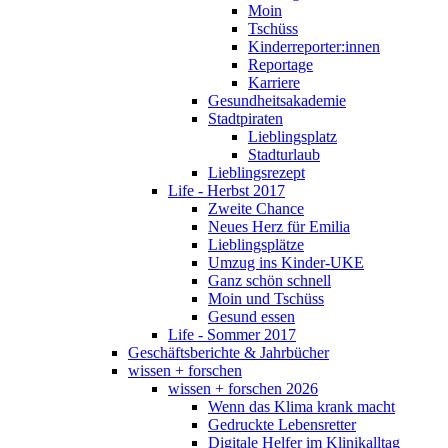
Moin
Tschüss
Kinderreporter:innen
Reportage
Karriere
Gesundheitsakademie
Stadtpiraten
Lieblingsplatz
Stadturlaub
Lieblingsrezept
Life - Herbst 2017
Zweite Chance
Neues Herz für Emilia
Lieblingsplätze
Umzug ins Kinder-UKE
Ganz schön schnell
Moin und Tschüss
Gesund essen
Life - Sommer 2017
Geschäftsberichte & Jahrbücher
wissen + forschen
wissen + forschen 2026
Wenn das Klima krank macht
Gedruckte Lebensretter
Digitale Helfer im Klinikalltag