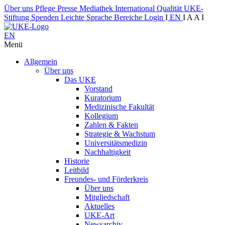
Über uns
Pflege
Presse
Mediathek
International
Qualität
UKE-
Stiftung
Spenden
Leichte Sprache
Bereiche
Login
I
EN
I
A
A
I
EN
Menü
Allgemein
Über uns
Das UKE
Vorstand
Kuratorium
Medizinische Fakultät
Kollegium
Zahlen & Fakten
Strategie & Wachstum
Universitätsmedizin
Nachhaltigkeit
Historie
Leitbild
Freundes- und Förderkreis
Über uns
Mitgliedschaft
Aktuelles
UKE-Art
Newsarchiv