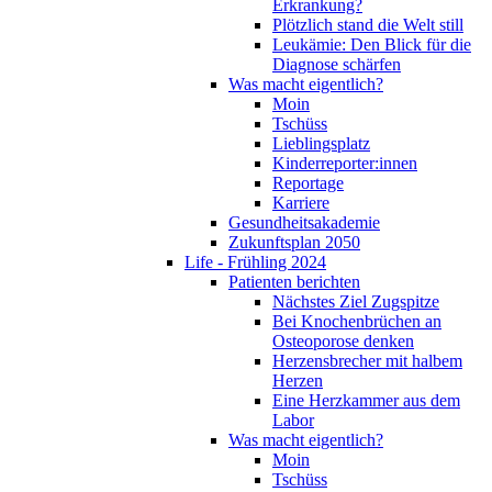
Erkrankung?
Plötzlich stand die Welt still
Leukämie: Den Blick für die
Diagnose schärfen
Was macht eigentlich?
Moin
Tschüss
Lieblingsplatz
Kinderreporter:innen
Reportage
Karriere
Gesundheitsakademie
Zukunftsplan 2050
Life - Frühling 2024
Patienten berichten
Nächstes Ziel Zugspitze
Bei Knochenbrüchen an
Osteoporose denken
Herzensbrecher mit halbem
Herzen
Eine Herzkammer aus dem
Labor
Was macht eigentlich?
Moin
Tschüss