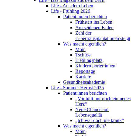
Life - Das Magazin aus dem UKE
Life - Aus dem Leben
Life - Frühling 2026
Patient:innen berichten
Frühstart ins Leben
Am seidenen Faden
Zahl der
Lebertransplantationen steigt
Was macht eigentlich?
Moin
Tschüss
Lieblingsplatz
Kinderreporter:innen
Reportage
Karriere
Gesundheitsakademie
Life - Sommer Herbst 2025
Patient:innen berichten
„Mir hilft nur noch ein neues
Herz“
Neue Chance auf
Lebensqualiät
„Ich war doch nie krank“
Was macht eigentlich?
Moin