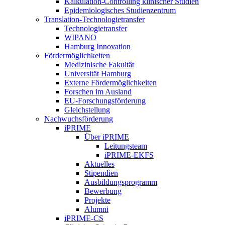
Kalkulation-Controlling klinischer Studien
Epidemiologisches Studienzentrum
Translation-Technologietransfer
Technologietransfer
WIPANO
Hamburg Innovation
Fördermöglichkeiten
Medizinische Fakultät
Universität Hamburg
Externe Fördermöglichkeiten
Forschen im Ausland
EU-Forschungsförderung
Gleichstellung
Nachwuchsförderung
iPRIME
Über iPRIME
Leitungsteam
iPRIME-EKFS
Aktuelles
Stipendien
Ausbildungsprogramm
Bewerbung
Projekte
Alumni
iPRIME-CS