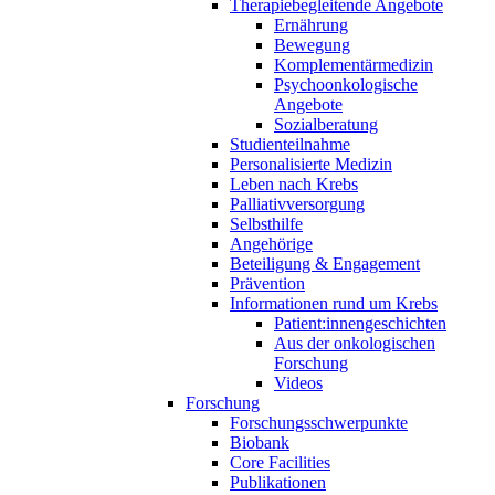
Therapiebegleitende Angebote
Ernährung
Bewegung
Komplementärmedizin
Psychoonkologische
Angebote
Sozialberatung
Studienteilnahme
Personalisierte Medizin
Leben nach Krebs
Palliativversorgung
Selbsthilfe
Angehörige
Beteiligung & Engagement
Prävention
Informationen rund um Krebs
Patient:innengeschichten
Aus der onkologischen
Forschung
Videos
Forschung
Forschungsschwerpunkte
Biobank
Core Facilities
Publikationen