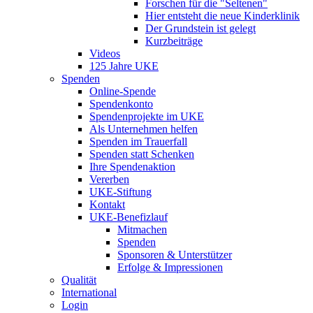
Forschen für die "Seltenen"
Hier entsteht die neue Kinderklinik
Der Grundstein ist gelegt
Kurzbeiträge
Videos
125 Jahre UKE
Spenden
Online-Spende
Spendenkonto
Spendenprojekte im UKE
Als Unternehmen helfen
Spenden im Trauerfall
Spenden statt Schenken
Ihre Spendenaktion
Vererben
UKE-Stiftung
Kontakt
UKE-Benefizlauf
Mitmachen
Spenden
Sponsoren & Unterstützer
Erfolge & Impressionen
Qualität
International
Login