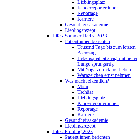
Lieblingsplatz
Kinderreporter:innen
Reportage
Karriere
Gesundheitsakademie
Lieblingsrezept
Life - Sommer/Herbst 2023
Patient:innen berichten
Tausend Tage bis zum letzten
Atemzug
Lebensqualität steigt mit neuer
Lunge sprungartig
Mit Yoga zurück ins Leben
Warnzeichen ernst nehmen
Was macht eigentlich?
Moin
Tschüss
Lieblingsplatz
Kinderreporter:innen
Reportage
Karriere
Gesundheitsakademie
Lieblingsrezept
Life - Frühling 2023
Patient:innen berichten