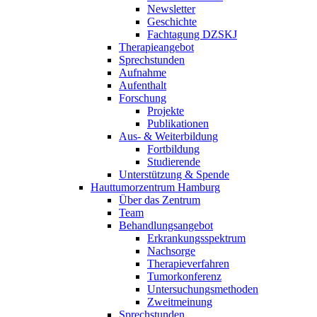
Newsletter
Geschichte
Fachtagung DZSKJ
Therapieangebot
Sprechstunden
Aufnahme
Aufenthalt
Forschung
Projekte
Publikationen
Aus- & Weiterbildung
Fortbildung
Studierende
Unterstützung & Spende
Hauttumorzentrum Hamburg
Über das Zentrum
Team
Behandlungsangebot
Erkrankungsspektrum
Nachsorge
Therapieverfahren
Tumorkonferenz
Untersuchungsmethoden
Zweitmeinung
Sprechstunden