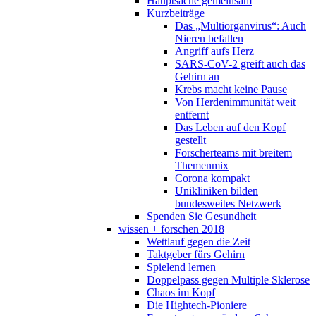
Hauptsache gemeinsam
Kurzbeiträge
Das „Multiorganvirus“: Auch
Nieren befallen
Angriff aufs Herz
SARS-CoV-2 greift auch das
Gehirn an
Krebs macht keine Pause
Von Herdenimmunität weit
entfernt
Das Leben auf den Kopf
gestellt
Forscherteams mit breitem
Themenmix
Corona kompakt
Unikliniken bilden
bundesweites Netzwerk
Spenden Sie Gesundheit
wissen + forschen 2018
Wettlauf gegen die Zeit
Taktgeber fürs Gehirn
Spielend lernen
Doppelpass gegen Multiple Sklerose
Chaos im Kopf
Die Hightech-Pioniere