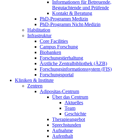
Informationen für Betreuende,
Begutachtende und Prüfende
Kontakt & Beratung
PhD-Programm Medizin
PhD-Programm Nicht-Medizin
Habilitation
Infrastruktur
Core Facilities
Campus Forschung
Biobanken
Forschungstierhaltung
Ärztliche Zentralbibliothek (ÄZB)
Forschungsinformationssystem (FIS)
Forschungsportal
Kliniken & Institute
Zentren
Adipositas-Centrum
Über das Centrum
Aktuelles
Team
Geschichte
Therapieangebot
Sprechstunden
Aufnahme
Aufenthalt