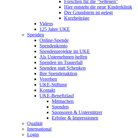
Forschen für die "Seltenen"
Hier entsteht die neue Kinderklinik
Der Grundstein ist gelegt
Kurzbeiträge
Videos
125 Jahre UKE
Spenden
Online-Spende
Spendenkonto
Spendenprojekte im UKE
Als Unternehmen helfen
Spenden im Trauerfall
Spenden statt Schenken
Ihre Spendenaktion
Vererben
UKE-Stiftung
Kontakt
UKE-Benefizlauf
Mitmachen
Spenden
Sponsoren & Unterstützer
Erfolge & Impressionen
Qualität
International
Login