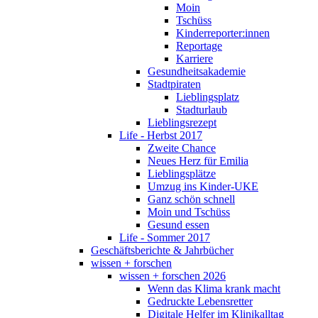
Moin
Tschüss
Kinderreporter:innen
Reportage
Karriere
Gesundheitsakademie
Stadtpiraten
Lieblingsplatz
Stadturlaub
Lieblingsrezept
Life - Herbst 2017
Zweite Chance
Neues Herz für Emilia
Lieblingsplätze
Umzug ins Kinder-UKE
Ganz schön schnell
Moin und Tschüss
Gesund essen
Life - Sommer 2017
Geschäftsberichte & Jahrbücher
wissen + forschen
wissen + forschen 2026
Wenn das Klima krank macht
Gedruckte Lebensretter
Digitale Helfer im Klinikalltag