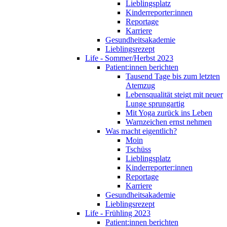
Lieblingsplatz
Kinderreporter:innen
Reportage
Karriere
Gesundheitsakademie
Lieblingsrezept
Life - Sommer/Herbst 2023
Patient:innen berichten
Tausend Tage bis zum letzten
Atemzug
Lebensqualität steigt mit neuer
Lunge sprungartig
Mit Yoga zurück ins Leben
Warnzeichen ernst nehmen
Was macht eigentlich?
Moin
Tschüss
Lieblingsplatz
Kinderreporter:innen
Reportage
Karriere
Gesundheitsakademie
Lieblingsrezept
Life - Frühling 2023
Patient:innen berichten