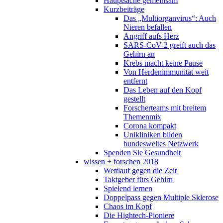
Hauptsache gemeinsam
Kurzbeiträge
Das „Multiorganvirus“: Auch
Nieren befallen
Angriff aufs Herz
SARS-CoV-2 greift auch das
Gehirn an
Krebs macht keine Pause
Von Herdenimmunität weit
entfernt
Das Leben auf den Kopf
gestellt
Forscherteams mit breitem
Themenmix
Corona kompakt
Unikliniken bilden
bundesweites Netzwerk
Spenden Sie Gesundheit
wissen + forschen 2018
Wettlauf gegen die Zeit
Taktgeber fürs Gehirn
Spielend lernen
Doppelpass gegen Multiple Sklerose
Chaos im Kopf
Die Hightech-Pioniere