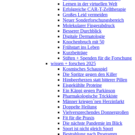
Lernen in der virtuellen Welt
Erfolgreiche CAR-T-Zelltherapie
Großes Leid vermeiden
Neuer Sonderforschungsbereich
Molekularer Fingerabdruck
Besserer Durchblick
Digitale Dermatologie
Knochenbruch mit 50
Frühstart ins Leben
Kurzbeiträge
Stiften + Spenden für die Forschung
wissen + forschen 2025
Kosmisches Schauspiel
Die Spritze gegen den Killer
Himbeerherzen statt bitterer Pillen
Eisgekühlte Proteine
Ein Käppi gegen Parkinson
Pharmakologische Trickkiste
Männer kriegen´nen Herzinfarkt
Doppelte Heilung
Vielversprechendes Donnergrollen
Fit für die Praxis
Die nächste Pandemie im Blick
Sport ist nicht gleich Sport
Bestrahlung nach Programm