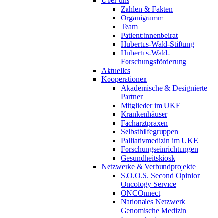
Über uns
Zahlen & Fakten
Organigramm
Team
Patient:innenbeirat
Hubertus-Wald-Stiftung
Hubertus-Wald-
Forschungsförderung
Aktuelles
Kooperationen
Akademische & Designierte
Partner
Mitglieder im UKE
Krankenhäuser
Facharztpraxen
Selbsthilfegruppen
Palliativmedizin im UKE
Forschungseinrichtungen
Gesundheitskiosk
Netzwerke & Verbundprojekte
S.O.O.S. Second Opinion
Oncology Service
ONCOnnect
Nationales Netzwerk
Genomische Medizin