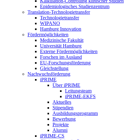
Kalkulation-Controlling klinischer Studien
Epidemiologisches Studienzentrum
Translation-Technologietransfer
Technologietransfer
WIPANO
Hamburg Innovation
Fördermöglichkeiten
Medizinische Fakultät
Universität Hamburg
Externe Fördermöglichkeiten
Forschen im Ausland
EU-Forschungsförderung
Gleichstellung
Nachwuchsförderung
iPRIME
Über iPRIME
Leitungsteam
iPRIME-EKFS
Aktuelles
Stipendien
Ausbildungsprogramm
Bewerbung
Projekte
Alumni
iPRIME-CS