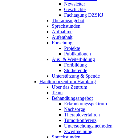
Newsletter
Geschichte
Fachtagung DZSKJ
Therapieangebot
Sprechstunden
Aufnahme
Aufenthalt
Forschung
Projekte
Publikationen
Aus- & Weiterbildung
Fortbildung
Studierende
Unterstützung & Spende
Hauttumorzentrum Hamburg
Über das Zentrum
Team
Behandlungsangebot
Erkrankungsspektrum
Nachsorge
Therapieverfahren
Tumorkonferenz
Untersuchungsmethoden
Zweitmeinung
Sprechstunden