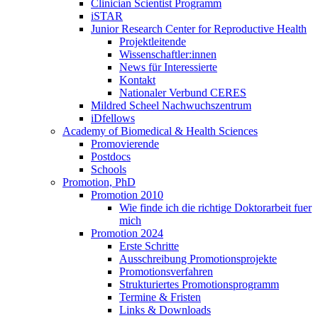
Clinician Scientist Programm
iSTAR
Junior Research Center for Reproductive Health
Projektleitende
Wissenschaftler:innen
News für Interessierte
Kontakt
Nationaler Verbund CERES
Mildred Scheel Nachwuchszentrum
iDfellows
Academy of Biomedical & Health Sciences
Promovierende
Postdocs
Schools
Promotion, PhD
Promotion 2010
Wie finde ich die richtige Doktorarbeit fuer
mich
Promotion 2024
Erste Schritte
Ausschreibung Promotionsprojekte
Promotionsverfahren
Strukturiertes Promotionsprogramm
Termine & Fristen
Links & Downloads