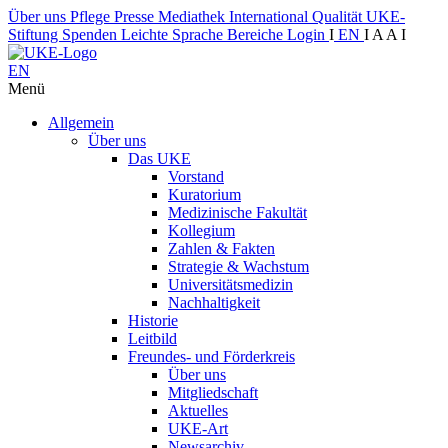
Über uns
Pflege
Presse
Mediathek
International
Qualität
UKE-
Stiftung
Spenden
Leichte Sprache
Bereiche
Login
I
EN
I
A
A
I
EN
Menü
Allgemein
Über uns
Das UKE
Vorstand
Kuratorium
Medizinische Fakultät
Kollegium
Zahlen & Fakten
Strategie & Wachstum
Universitätsmedizin
Nachhaltigkeit
Historie
Leitbild
Freundes- und Förderkreis
Über uns
Mitgliedschaft
Aktuelles
UKE-Art
Newsarchiv