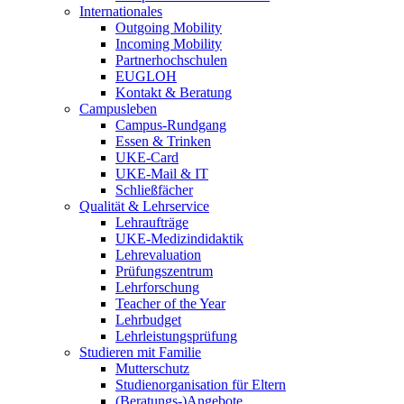
Internationales
Outgoing Mobility
Incoming Mobility
Partnerhochschulen
EUGLOH
Kontakt & Beratung
Campusleben
Campus-Rundgang
Essen & Trinken
UKE-Card
UKE-Mail & IT
Schließfächer
Qualität & Lehrservice
Lehraufträge
UKE-Medizindidaktik
Lehrevaluation
Prüfungszentrum
Lehrforschung
Teacher of the Year
Lehrbudget
Lehrleistungsprüfung
Studieren mit Familie
Mutterschutz
Studienorganisation für Eltern
(Beratungs-)Angebote