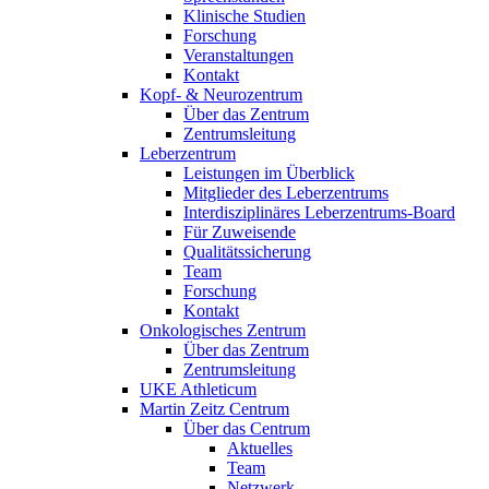
Klinische Studien
Forschung
Veranstaltungen
Kontakt
Kopf- & Neurozentrum
Über das Zentrum
Zentrumsleitung
Leberzentrum
Leistungen im Überblick
Mitglieder des Leberzentrums
Interdisziplinäres Leberzentrums-Board
Für Zuweisende
Qualitätssicherung
Team
Forschung
Kontakt
Onkologisches Zentrum
Über das Zentrum
Zentrumsleitung
UKE Athleticum
Martin Zeitz Centrum
Über das Centrum
Aktuelles
Team
Netzwerk