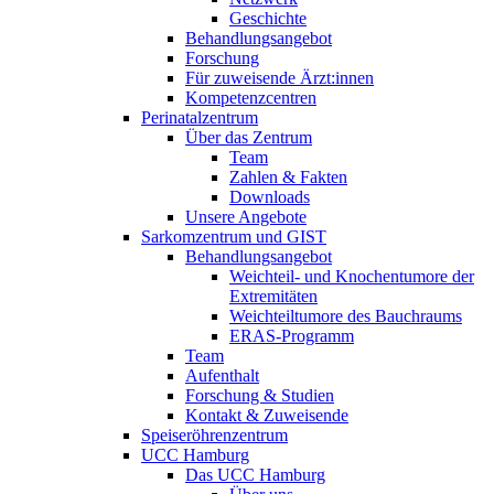
Geschichte
Behandlungsangebot
Forschung
Für zuweisende Ärzt:innen
Kompetenzcentren
Perinatalzentrum
Über das Zentrum
Team
Zahlen & Fakten
Downloads
Unsere Angebote
Sarkomzentrum und GIST
Behandlungsangebot
Weichteil- und Knochentumore der
Extremitäten
Weichteiltumore des Bauchraums
ERAS-Programm
Team
Aufenthalt
Forschung & Studien
Kontakt & Zuweisende
Speiseröhrenzentrum
UCC Hamburg
Das UCC Hamburg