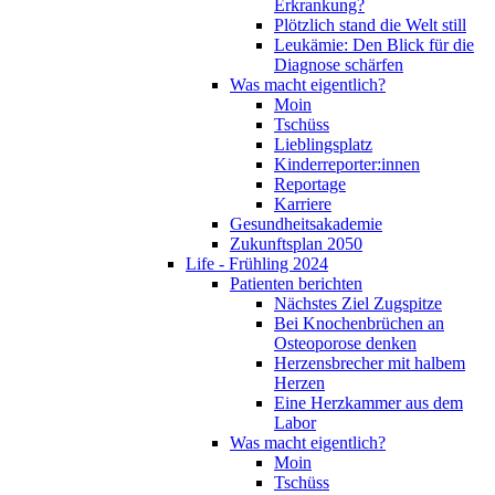
Erkrankung?
Plötzlich stand die Welt still
Leukämie: Den Blick für die
Diagnose schärfen
Was macht eigentlich?
Moin
Tschüss
Lieblingsplatz
Kinderreporter:innen
Reportage
Karriere
Gesundheitsakademie
Zukunftsplan 2050
Life - Frühling 2024
Patienten berichten
Nächstes Ziel Zugspitze
Bei Knochenbrüchen an
Osteoporose denken
Herzensbrecher mit halbem
Herzen
Eine Herzkammer aus dem
Labor
Was macht eigentlich?
Moin
Tschüss