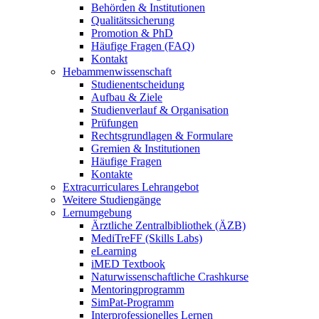
Behörden & Institutionen
Qualitätssicherung
Promotion & PhD
Häufige Fragen (FAQ)
Kontakt
Hebammenwissenschaft
Studienentscheidung
Aufbau & Ziele
Studienverlauf & Organisation
Prüfungen
Rechtsgrundlagen & Formulare
Gremien & Institutionen
Häufige Fragen
Kontakte
Extracurriculares Lehrangebot
Weitere Studiengänge
Lernumgebung
Ärztliche Zentralbibliothek (ÄZB)
MediTreFF (Skills Labs)
eLearning
iMED Textbook
Naturwissenschaftliche Crashkurse
Mentoringprogramm
SimPat-Programm
Interprofessionelles Lernen