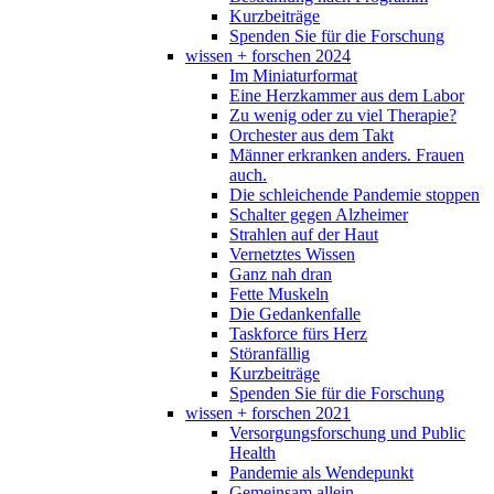
Kurzbeiträge
Spenden Sie für die Forschung
wissen + forschen 2024
Im Miniaturformat
Eine Herzkammer aus dem Labor
Zu wenig oder zu viel Therapie?
Orchester aus dem Takt
Männer erkranken anders. Frauen
auch.
Die schleichende Pandemie stoppen
Schalter gegen Alzheimer
Strahlen auf der Haut
Vernetztes Wissen
Ganz nah dran
Fette Muskeln
Die Gedankenfalle
Taskforce fürs Herz
Störanfällig
Kurzbeiträge
Spenden Sie für die Forschung
wissen + forschen 2021
Versorgungsforschung und Public
Health
Pandemie als Wendepunkt
Gemeinsam allein