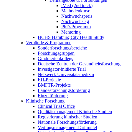
Lehrangebote & Fortbildungen
iMed (2nd track)
Methodenkurse
Nachwuchspreis
Nachwuchstag
PhD-Programm
Mentoring
HCHS Hamburg City Health Study
Verbünde & Programme
Sonderforschungsbereiche
Forschungsgruppen
Graduiertenkollegs
Deutsche Zentren der Gesundheitsforschung
Investigator-initiierte Trial
Netzwerk Universitätsmedizin
EU-Projekte
BMFTR-Projekte
Landesforschungsförderung
Einzelförderung
Klinische Forschung
Clinical Trial Office
Qualitätsmanagement Klinische Studien
Registrierung klinischer Studien
Nationale Forschungsförderung
Vertragsmanagement-Drittmittel