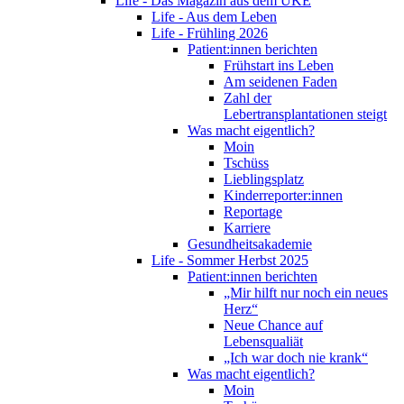
Life - Das Magazin aus dem UKE
Life - Aus dem Leben
Life - Frühling 2026
Patient:innen berichten
Frühstart ins Leben
Am seidenen Faden
Zahl der
Lebertransplantationen steigt
Was macht eigentlich?
Moin
Tschüss
Lieblingsplatz
Kinderreporter:innen
Reportage
Karriere
Gesundheitsakademie
Life - Sommer Herbst 2025
Patient:innen berichten
„Mir hilft nur noch ein neues
Herz“
Neue Chance auf
Lebensqualiät
„Ich war doch nie krank“
Was macht eigentlich?
Moin