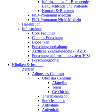
Informationen für Betreuende,
Begutachtende und Prüfende
Kontakt & Beratung
PhD-Programm Medizin
PhD-Programm Nicht-Medizin
Habilitation
Infrastruktur
Core Facilities
Campus Forschung
Biobanken
Forschungstierhaltung
Ärztliche Zentralbibliothek (ÄZB)
Forschungsinformationssystem (FIS)
Forschungsportal
Kliniken & Institute
Zentren
Adipositas-Centrum
Über das Centrum
Aktuelles
Team
Geschichte
Therapieangebot
Sprechstunden
Aufnahme
Aufenthalt