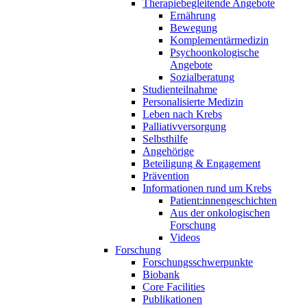
Therapiebegleitende Angebote
Ernährung
Bewegung
Komplementärmedizin
Psychoonkologische
Angebote
Sozialberatung
Studienteilnahme
Personalisierte Medizin
Leben nach Krebs
Palliativversorgung
Selbsthilfe
Angehörige
Beteiligung & Engagement
Prävention
Informationen rund um Krebs
Patient:innengeschichten
Aus der onkologischen
Forschung
Videos
Forschung
Forschungsschwerpunkte
Biobank
Core Facilities
Publikationen