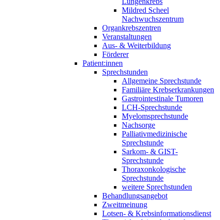
Lungenkrebs
Mildred Scheel
Nachwuchszentrum
Organkrebszentren
Veranstaltungen
Aus- & Weiterbildung
Förderer
Patient:innen
Sprechstunden
Allgemeine Sprechstunde
Familiäre Krebserkrankungen
Gastrointestinale Tumoren
LCH-Sprechstunde
Myelomsprechstunde
Nachsorge
Palliativmedizinische
Sprechstunde
Sarkom- & GIST-
Sprechstunde
Thoraxonkologische
Sprechstunde
weitere Sprechstunden
Behandlungsangebot
Zweitmeinung
Lotsen- & Krebsinformationsdienst