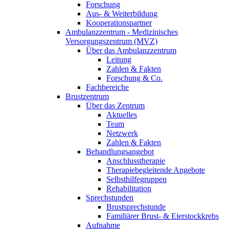
Forschung
Aus- & Weiterbildung
Kooperationspartner
Ambulanzzentrum - Medizinisches
Versorgungszentrum (MVZ)
Über das Ambulanzzentrum
Leitung
Zahlen & Fakten
Forschung & Co.
Fachbereiche
Brustzentrum
Über das Zentrum
Aktuelles
Team
Netzwerk
Zahlen & Fakten
Behandlungsangebot
Anschlusstherapie
Therapiebegleitende Angebote
Selbsthilfegruppen
Rehabilitation
Sprechstunden
Brustsprechstunde
Familiärer Brust- & Eierstockkrebs
Aufnahme