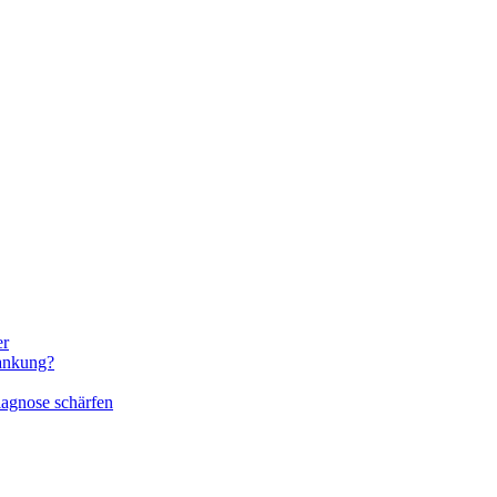
er
rankung?
iagnose schärfen