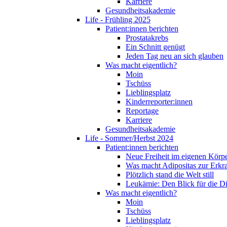
Karriere
Gesundheitsakademie
Life - Frühling 2025
Patient:innen berichten
Prostatakrebs
Ein Schnitt genügt
Jeden Tag neu an sich glauben
Was macht eigentlich?
Moin
Tschüss
Lieblingsplatz
Kinderreporter:innen
Reportage
Karriere
Gesundheitsakademie
Life - Sommer/Herbst 2024
Patient:innen berichten
Neue Freiheit im eigenen Körp
Was macht Adipositas zur Erk
Plötzlich stand die Welt still
Leukämie: Den Blick für die D
Was macht eigentlich?
Moin
Tschüss
Lieblingsplatz