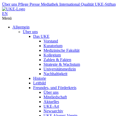
Über uns
Pflege
Presse
Mediathek
International
Qualität
UKE-Stiftu
EN
Menü
Allgemein
Über uns
Das UKE
Vorstand
Kuratorium
Medizinische Fakultät
Kollegium
Zahlen & Fakten
Strategie & Wachstum
Universitätsmedizin
Nachhaltigkeit
Historie
Leitbild
Freundes- und Förderkreis
Über uns
Mitgliedschaft
Aktuelles
UKE-Art
Newsarchiv
UKE Alumni-Verein