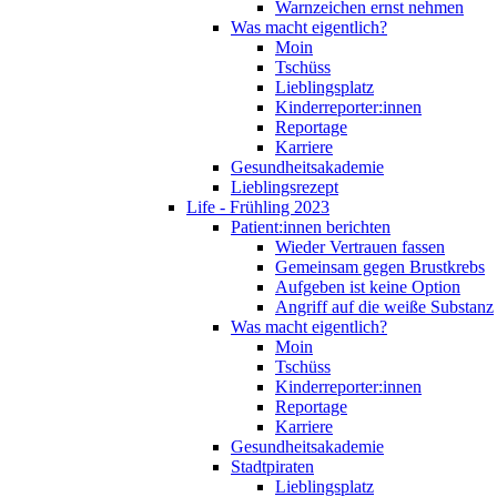
Warnzeichen ernst nehmen
Was macht eigentlich?
Moin
Tschüss
Lieblingsplatz
Kinderreporter:innen
Reportage
Karriere
Gesundheitsakademie
Lieblingsrezept
Life - Frühling 2023
Patient:innen berichten
Wieder Vertrauen fassen
Gemeinsam gegen Brustkrebs
Aufgeben ist keine Option
Angriff auf die weiße Substanz
Was macht eigentlich?
Moin
Tschüss
Kinderreporter:innen
Reportage
Karriere
Gesundheitsakademie
Stadtpiraten
Lieblingsplatz