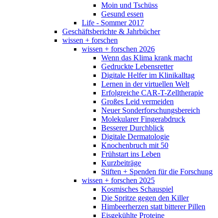
Moin und Tschüss
Gesund essen
Life - Sommer 2017
Geschäftsberichte & Jahrbücher
wissen + forschen
wissen + forschen 2026
Wenn das Klima krank macht
Gedruckte Lebensretter
Digitale Helfer im Klinikalltag
Lernen in der virtuellen Welt
Erfolgreiche CAR-T-Zelltherapie
Großes Leid vermeiden
Neuer Sonderforschungsbereich
Molekularer Fingerabdruck
Besserer Durchblick
Digitale Dermatologie
Knochenbruch mit 50
Frühstart ins Leben
Kurzbeiträge
Stiften + Spenden für die Forschung
wissen + forschen 2025
Kosmisches Schauspiel
Die Spritze gegen den Killer
Himbeerherzen statt bitterer Pillen
Eisgekühlte Proteine