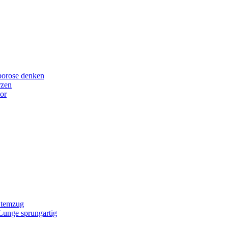
porose denken
rzen
or
Atemzug
 Lunge sprungartig