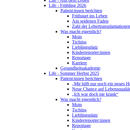
Life - Aus dem Leben
Life - Frühling 2026
Patient:innen berichten
Frühstart ins Leben
Am seidenen Faden
Zahl der Lebertransplantationen
Was macht eigentlich?
Moin
Tschüss
Lieblingsplatz
Kinderreporter:innen
Reportage
Karriere
Gesundheitsakademie
Life - Sommer Herbst 2025
Patient:innen berichten
„Mir hilft nur noch ein neues H
Neue Chance auf Lebensqualiä
„Ich war doch nie krank“
Was macht eigentlich?
Moin
Tschüss
Lieblingsplatz
Kinderreporter:innen
Reportage