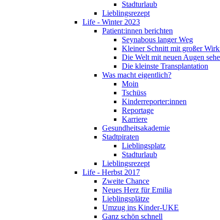
Stadturlaub
Lieblingsrezept
Life - Winter 2023
Patient:innen berichten
Seynabous langer Weg
Kleiner Schnitt mit großer Wir
Die Welt mit neuen Augen seh
Die kleinste Transplantation
Was macht eigentlich?
Moin
Tschüss
Kinderreporter:innen
Reportage
Karriere
Gesundheitsakademie
Stadtpiraten
Lieblingsplatz
Stadturlaub
Lieblingsrezept
Life - Herbst 2017
Zweite Chance
Neues Herz für Emilia
Lieblingsplätze
Umzug ins Kinder-UKE
Ganz schön schnell