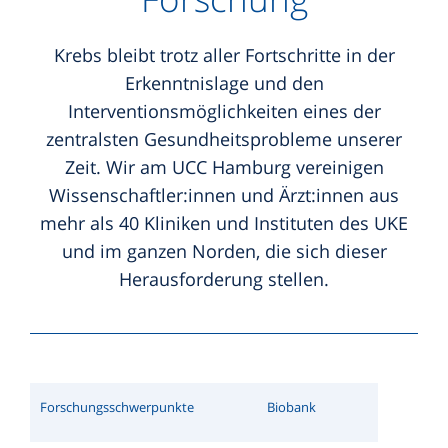
Hamburger Leben nach Krebs - Programm
ONCOnnect
Therapiebegleitende Angebote
Krankenhäuser
LCH-Sprechstunde
Hubertus-Wald-Stiftung
Krebs bleibt trotz aller Fortschritte in der
PREVENT Studie
Nationales Netzwerk Genomische Medizin
Ernährung
Facharztpraxen
Myelomsprechstunde
Erkenntnislage und den
Hubertus-Wald-Forschungsförderung
Lungenkrebs
Interventionsmöglichkeiten eines der
Bewegung
Wissenschaftliche Karriereförderung
Selbsthilfegruppen
Nachsorge
zentralsten Gesundheitsprobleme unserer
Mildred Scheel Nachwuchszentrum
Zeit. Wir am UCC Hamburg vereinigen
Komplementärmedizin
Mildred Scheel Nachwuchszentrum
Palliativmedizin im UKE
Palliativmedizinische Sprechstunde
Wissenschaftler:innen und Ärzt:innen aus
Psychoonkologische Angebote
Forschungseinrichtungen
Sarkom- & GIST-Sprechstunde
mehr als 40 Kliniken und Instituten des UKE
und im ganzen Norden, die sich dieser
Sozialberatung
Gesundheitskiosk
Thoraxonkologische Sprechstunde
Herausforderung stellen.
weitere Sprechstunden
Forschungs­schwerpunkte
Biobank
Informationen rund um Krebs