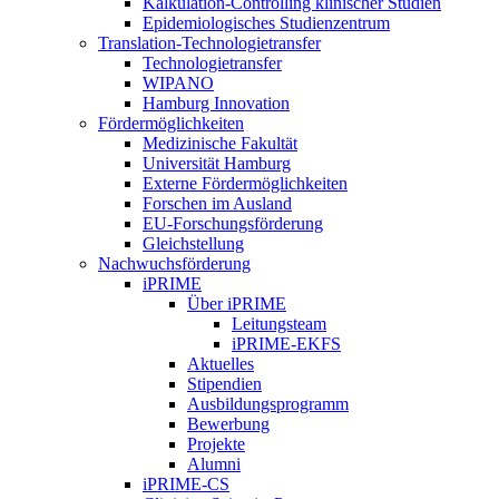
Kalkulation-Controlling klinischer Studien
Epidemiologisches Studienzentrum
Translation-Technologietransfer
Technologietransfer
WIPANO
Hamburg Innovation
Fördermöglichkeiten
Medizinische Fakultät
Universität Hamburg
Externe Fördermöglichkeiten
Forschen im Ausland
EU-Forschungsförderung
Gleichstellung
Nachwuchsförderung
iPRIME
Über iPRIME
Leitungsteam
iPRIME-EKFS
Aktuelles
Stipendien
Ausbildungsprogramm
Bewerbung
Projekte
Alumni
iPRIME-CS