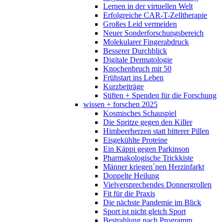
Lernen in der virtuellen Welt
Erfolgreiche CAR-T-Zelltherapie
Großes Leid vermeiden
Neuer Sonderforschungsbereich
Molekularer Fingerabdruck
Besserer Durchblick
Digitale Dermatologie
Knochenbruch mit 50
Frühstart ins Leben
Kurzbeiträge
Stiften + Spenden für die Forschung
wissen + forschen 2025
Kosmisches Schauspiel
Die Spritze gegen den Killer
Himbeerherzen statt bitterer Pillen
Eisgekühlte Proteine
Ein Käppi gegen Parkinson
Pharmakologische Trickkiste
Männer kriegen´nen Herzinfarkt
Doppelte Heilung
Vielversprechendes Donnergrollen
Fit für die Praxis
Die nächste Pandemie im Blick
Sport ist nicht gleich Sport
Bestrahlung nach Programm