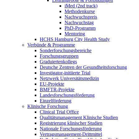
Lehrangebote & Fortbildungen
iMed (2nd track)
Methodenkurse
Nachwuchspreis
Nachwuchstag
PhD-Programm
Mentoring
HCHS Hamburg City Health Study
Verbünde & Programme
Sonderforschungsbereiche
Forschungsgruppen
Graduiertenkollegs
Deutsche Zentren der Gesundheitsforschung
Investigator-initiierte Trial
Netzwerk Universitätsmedizin
EU-Projekte
BMFTR-Projekte
Landesforschungsförderung
Einzelförderung
Klinische Forschung
Clinical Trial Office
Qualitätsmanagement Klinische Studien
Registrierung klinischer Studien
Nationale Forschungsförderung
Vertragsmanagement-Drittmittel