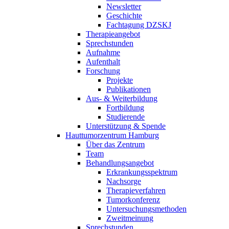
Newsletter
Geschichte
Fachtagung DZSKJ
Therapieangebot
Sprechstunden
Aufnahme
Aufenthalt
Forschung
Projekte
Publikationen
Aus- & Weiterbildung
Fortbildung
Studierende
Unterstützung & Spende
Hauttumorzentrum Hamburg
Über das Zentrum
Team
Behandlungsangebot
Erkrankungsspektrum
Nachsorge
Therapieverfahren
Tumorkonferenz
Untersuchungsmethoden
Zweitmeinung
Sprechstunden