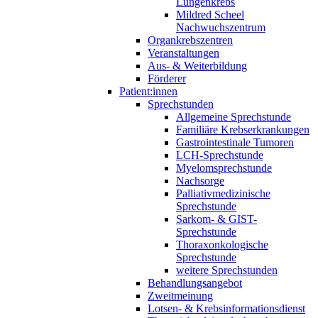
Lungenkrebs
Mildred Scheel
Nachwuchszentrum
Organkrebszentren
Veranstaltungen
Aus- & Weiterbildung
Förderer
Patient:innen
Sprechstunden
Allgemeine Sprechstunde
Familiäre Krebserkrankungen
Gastrointestinale Tumoren
LCH-Sprechstunde
Myelomsprechstunde
Nachsorge
Palliativmedizinische
Sprechstunde
Sarkom- & GIST-
Sprechstunde
Thoraxonkologische
Sprechstunde
weitere Sprechstunden
Behandlungsangebot
Zweitmeinung
Lotsen- & Krebsinformationsdienst