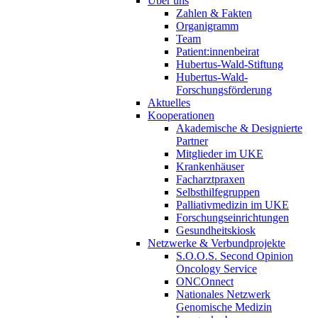
Über uns
Zahlen & Fakten
Organigramm
Team
Patient:innenbeirat
Hubertus-Wald-Stiftung
Hubertus-Wald-
Forschungsförderung
Aktuelles
Kooperationen
Akademische & Designierte
Partner
Mitglieder im UKE
Krankenhäuser
Facharztpraxen
Selbsthilfegruppen
Palliativmedizin im UKE
Forschungseinrichtungen
Gesundheitskiosk
Netzwerke & Verbundprojekte
S.O.O.S. Second Opinion
Oncology Service
ONCOnnect
Nationales Netzwerk
Genomische Medizin