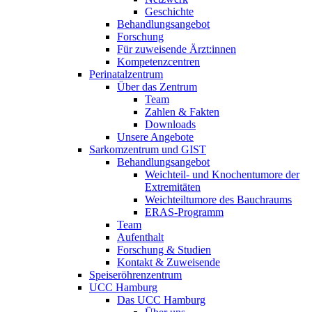
Geschichte
Behandlungsangebot
Forschung
Für zuweisende Ärzt:innen
Kompetenzcentren
Perinatalzentrum
Über das Zentrum
Team
Zahlen & Fakten
Downloads
Unsere Angebote
Sarkomzentrum und GIST
Behandlungsangebot
Weichteil- und Knochentumore der
Extremitäten
Weichteiltumore des Bauchraums
ERAS-Programm
Team
Aufenthalt
Forschung & Studien
Kontakt & Zuweisende
Speiseröhrenzentrum
UCC Hamburg
Das UCC Hamburg