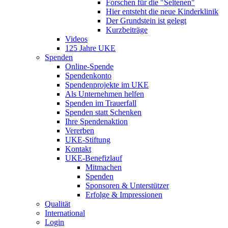
Forschen für die "Seltenen"
Hier entsteht die neue Kinderklinik
Der Grundstein ist gelegt
Kurzbeiträge
Videos
125 Jahre UKE
Spenden
Online-Spende
Spendenkonto
Spendenprojekte im UKE
Als Unternehmen helfen
Spenden im Trauerfall
Spenden statt Schenken
Ihre Spendenaktion
Vererben
UKE-Stiftung
Kontakt
UKE-Benefizlauf
Mitmachen
Spenden
Sponsoren & Unterstützer
Erfolge & Impressionen
Qualität
International
Login