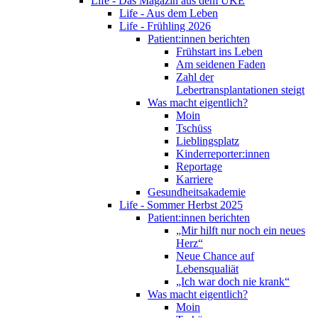
Life - Das Magazin aus dem UKE
Life - Aus dem Leben
Life - Frühling 2026
Patient:innen berichten
Frühstart ins Leben
Am seidenen Faden
Zahl der
Lebertransplantationen steigt
Was macht eigentlich?
Moin
Tschüss
Lieblingsplatz
Kinderreporter:innen
Reportage
Karriere
Gesundheitsakademie
Life - Sommer Herbst 2025
Patient:innen berichten
„Mir hilft nur noch ein neues
Herz“
Neue Chance auf
Lebensqualiät
„Ich war doch nie krank“
Was macht eigentlich?
Moin