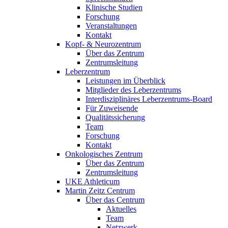
Klinische Studien
Forschung
Veranstaltungen
Kontakt
Kopf- & Neurozentrum
Über das Zentrum
Zentrumsleitung
Leberzentrum
Leistungen im Überblick
Mitglieder des Leberzentrums
Interdisziplinäres Leberzentrums-Board
Für Zuweisende
Qualitätssicherung
Team
Forschung
Kontakt
Onkologisches Zentrum
Über das Zentrum
Zentrumsleitung
UKE Athleticum
Martin Zeitz Centrum
Über das Centrum
Aktuelles
Team
Netzwerk