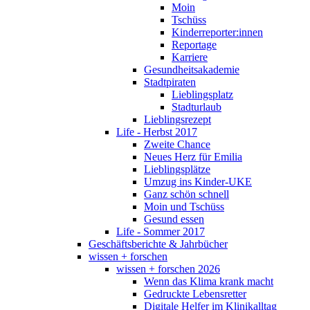
Moin
Tschüss
Kinderreporter:innen
Reportage
Karriere
Gesundheitsakademie
Stadtpiraten
Lieblingsplatz
Stadturlaub
Lieblingsrezept
Life - Herbst 2017
Zweite Chance
Neues Herz für Emilia
Lieblingsplätze
Umzug ins Kinder-UKE
Ganz schön schnell
Moin und Tschüss
Gesund essen
Life - Sommer 2017
Geschäftsberichte & Jahrbücher
wissen + forschen
wissen + forschen 2026
Wenn das Klima krank macht
Gedruckte Lebensretter
Digitale Helfer im Klinikalltag