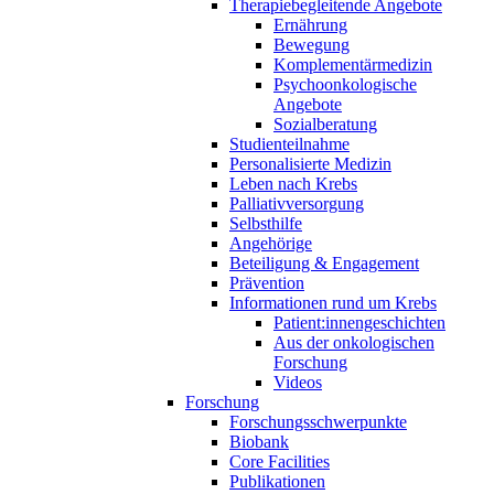
Therapiebegleitende Angebote
Ernährung
Bewegung
Komplementärmedizin
Psychoonkologische
Angebote
Sozialberatung
Studienteilnahme
Personalisierte Medizin
Leben nach Krebs
Palliativversorgung
Selbsthilfe
Angehörige
Beteiligung & Engagement
Prävention
Informationen rund um Krebs
Patient:innengeschichten
Aus der onkologischen
Forschung
Videos
Forschung
Forschungsschwerpunkte
Biobank
Core Facilities
Publikationen