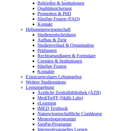
Behörden & Institutionen
Qualitätssicherung
Promotion & PhD
Häufige Fragen (FAQ)
Kontakt
Hebammenwissenschaft
Studienentscheidung
Aufbau & Ziele
Studienverlauf & Organisation
Prüfungen
Rechtsgrundlagen & Formulare
Gremien & Institutionen
Häufige Fragen
Kontakte
Extracurriculares Lehrangebot
Weitere Studiengänge
Lernumgebung
Ärztliche Zentralbibliothek (ÄZB)
MediTreFF (Skills Labs)
eLearning
iMED Textbook
Naturwissenschaftliche Crashkurse
Mentoringprogramm
SimPat-Programm
Interprofessionelles Lernen