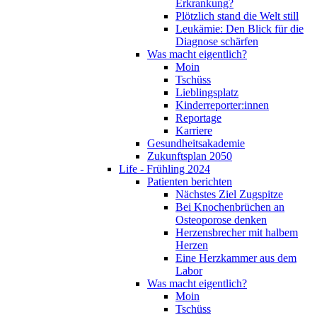
Erkrankung?
Plötzlich stand die Welt still
Leukämie: Den Blick für die
Diagnose schärfen
Was macht eigentlich?
Moin
Tschüss
Lieblingsplatz
Kinderreporter:innen
Reportage
Karriere
Gesundheitsakademie
Zukunftsplan 2050
Life - Frühling 2024
Patienten berichten
Nächstes Ziel Zugspitze
Bei Knochenbrüchen an
Osteoporose denken
Herzensbrecher mit halbem
Herzen
Eine Herzkammer aus dem
Labor
Was macht eigentlich?
Moin
Tschüss