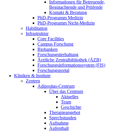
Informationen für Betreuende,
Begutachtende und Prüfende
Kontakt & Beratung
PhD-Programm Medizin
PhD-Programm Nicht-Medizin
Habilitation
Infrastruktur
Core Facilities
Campus Forschung
Biobanken
Forschungstierhaltung
Ärztliche Zentralbibliothek (ÄZB)
Forschungsinformationssystem (FIS)
Forschungsportal
Kliniken & Institute
Zentren
Adipositas-Centrum
Über das Centrum
Aktuelles
Team
Geschichte
Therapieangebot
Sprechstunden
Aufnahme
Aufenthalt