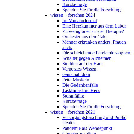
Kurzbeiträge
Spenden Sie für die Forschung
wissen + forschen 2024
Im Miniaturformat
Eine Herzkammer aus dem Labor
Zu wenig oder zu viel Therapie?
Orchester aus dem Takt
Männer erkranken anders. Frauen
auch.
Die schleichende Pandemie stoppen
Schalter gegen Alzheimer
Strahlen auf der Haut
Vernetztes Wissen
Ganz nah dran
Fette Muskeln
Die Gedankenfalle
Taskforce fürs Herz
Störanfällig
Kurzbeiträge
Spenden Sie für die Forschung
wissen + forschen 2021
Versorgungsforschung und Public
Health
Pandemie als Wendepunkt
Gemeinsam allein