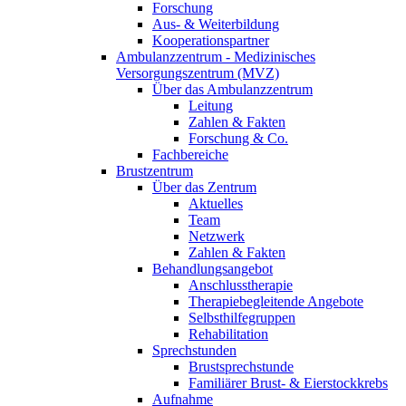
Forschung
Aus- & Weiterbildung
Kooperationspartner
Ambulanzzentrum - Medizinisches
Versorgungszentrum (MVZ)
Über das Ambulanzzentrum
Leitung
Zahlen & Fakten
Forschung & Co.
Fachbereiche
Brustzentrum
Über das Zentrum
Aktuelles
Team
Netzwerk
Zahlen & Fakten
Behandlungsangebot
Anschlusstherapie
Therapiebegleitende Angebote
Selbsthilfegruppen
Rehabilitation
Sprechstunden
Brustsprechstunde
Familiärer Brust- & Eierstockkrebs
Aufnahme