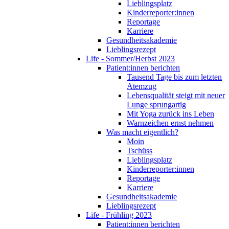
Lieblingsplatz
Kinderreporter:innen
Reportage
Karriere
Gesundheitsakademie
Lieblingsrezept
Life - Sommer/Herbst 2023
Patient:innen berichten
Tausend Tage bis zum letzten
Atemzug
Lebensqualität steigt mit neuer
Lunge sprungartig
Mit Yoga zurück ins Leben
Warnzeichen ernst nehmen
Was macht eigentlich?
Moin
Tschüss
Lieblingsplatz
Kinderreporter:innen
Reportage
Karriere
Gesundheitsakademie
Lieblingsrezept
Life - Frühling 2023
Patient:innen berichten