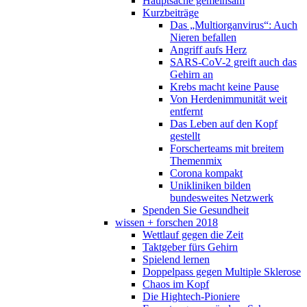
Hauptsache gemeinsam
Kurzbeiträge
Das „Multiorganvirus“: Auch
Nieren befallen
Angriff aufs Herz
SARS-CoV-2 greift auch das
Gehirn an
Krebs macht keine Pause
Von Herdenimmunität weit
entfernt
Das Leben auf den Kopf
gestellt
Forscherteams mit breitem
Themenmix
Corona kompakt
Unikliniken bilden
bundesweites Netzwerk
Spenden Sie Gesundheit
wissen + forschen 2018
Wettlauf gegen die Zeit
Taktgeber fürs Gehirn
Spielend lernen
Doppelpass gegen Multiple Sklerose
Chaos im Kopf
Die Hightech-Pioniere