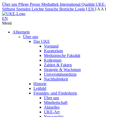
Über uns
Pflege
Presse
Mediathek
International
Qualität
UKE-
Stiftung
Spenden
Leichte Sprache
Bereiche
Login
I
EN
I
A
A
I
EN
Menü
Allgemein
Über uns
Das UKE
Vorstand
Kuratorium
Medizinische Fakultät
Kollegium
Zahlen & Fakten
Strategie & Wachstum
Universitätsmedizin
Nachhaltigkeit
Historie
Leitbild
Freundes- und Förderkreis
Über uns
Mitgliedschaft
Aktuelles
UKE-Art
Newsarchiv