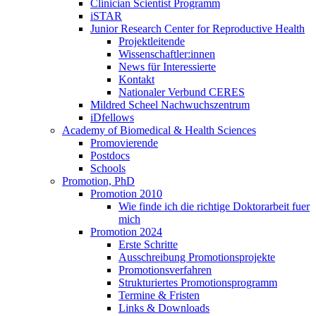
Clinician Scientist Programm
iSTAR
Junior Research Center for Reproductive Health
Projektleitende
Wissenschaftler:innen
News für Interessierte
Kontakt
Nationaler Verbund CERES
Mildred Scheel Nachwuchszentrum
iDfellows
Academy of Biomedical & Health Sciences
Promovierende
Postdocs
Schools
Promotion, PhD
Promotion 2010
Wie finde ich die richtige Doktorarbeit fuer
mich
Promotion 2024
Erste Schritte
Ausschreibung Promotionsprojekte
Promotionsverfahren
Strukturiertes Promotionsprogramm
Termine & Fristen
Links & Downloads