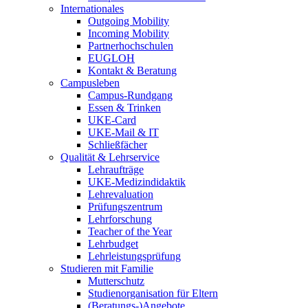
Internationales
Outgoing Mobility
Incoming Mobility
Partnerhochschulen
EUGLOH
Kontakt & Beratung
Campusleben
Campus-Rundgang
Essen & Trinken
UKE-Card
UKE-Mail & IT
Schließfächer
Qualität & Lehrservice
Lehraufträge
UKE-Medizindidaktik
Lehrevaluation
Prüfungszentrum
Lehrforschung
Teacher of the Year
Lehrbudget
Lehrleistungsprüfung
Studieren mit Familie
Mutterschutz
Studienorganisation für Eltern
(Beratungs-)Angebote