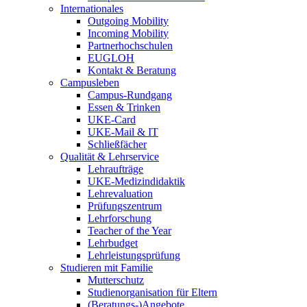
Internationales
Outgoing Mobility
Incoming Mobility
Partnerhochschulen
EUGLOH
Kontakt & Beratung
Campusleben
Campus-Rundgang
Essen & Trinken
UKE-Card
UKE-Mail & IT
Schließfächer
Qualität & Lehrservice
Lehraufträge
UKE-Medizindidaktik
Lehrevaluation
Prüfungszentrum
Lehrforschung
Teacher of the Year
Lehrbudget
Lehrleistungsprüfung
Studieren mit Familie
Mutterschutz
Studienorganisation für Eltern
(Beratungs-)Angebote