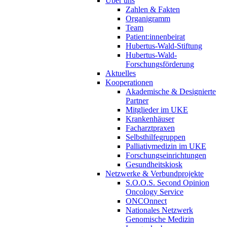
Über uns
Zahlen & Fakten
Organigramm
Team
Patient:innenbeirat
Hubertus-Wald-Stiftung
Hubertus-Wald-
Forschungsförderung
Aktuelles
Kooperationen
Akademische & Designierte
Partner
Mitglieder im UKE
Krankenhäuser
Facharztpraxen
Selbsthilfegruppen
Palliativmedizin im UKE
Forschungseinrichtungen
Gesundheitskiosk
Netzwerke & Verbundprojekte
S.O.O.S. Second Opinion
Oncology Service
ONCOnnect
Nationales Netzwerk
Genomische Medizin