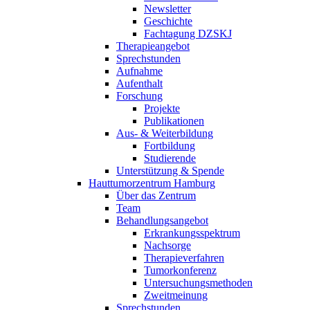
Newsletter
Geschichte
Fachtagung DZSKJ
Therapieangebot
Sprechstunden
Aufnahme
Aufenthalt
Forschung
Projekte
Publikationen
Aus- & Weiterbildung
Fortbildung
Studierende
Unterstützung & Spende
Hauttumorzentrum Hamburg
Über das Zentrum
Team
Behandlungsangebot
Erkrankungsspektrum
Nachsorge
Therapieverfahren
Tumorkonferenz
Untersuchungsmethoden
Zweitmeinung
Sprechstunden