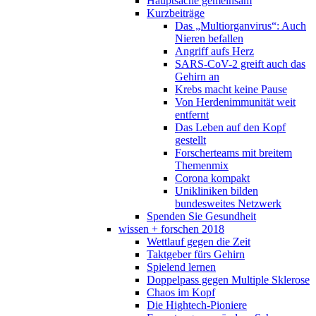
Hauptsache gemeinsam
Kurzbeiträge
Das „Multiorganvirus“: Auch
Nieren befallen
Angriff aufs Herz
SARS-CoV-2 greift auch das
Gehirn an
Krebs macht keine Pause
Von Herdenimmunität weit
entfernt
Das Leben auf den Kopf
gestellt
Forscherteams mit breitem
Themenmix
Corona kompakt
Unikliniken bilden
bundesweites Netzwerk
Spenden Sie Gesundheit
wissen + forschen 2018
Wettlauf gegen die Zeit
Taktgeber fürs Gehirn
Spielend lernen
Doppelpass gegen Multiple Sklerose
Chaos im Kopf
Die Hightech-Pioniere