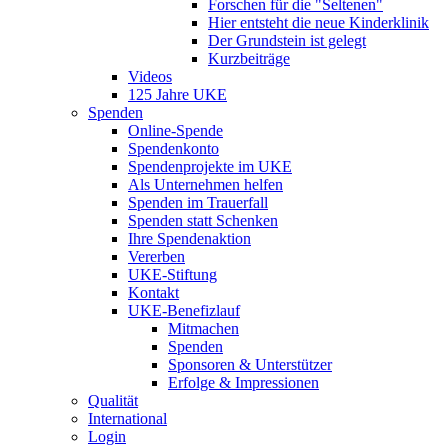
Forschen für die "Seltenen"
Hier entsteht die neue Kinderklinik
Der Grundstein ist gelegt
Kurzbeiträge
Videos
125 Jahre UKE
Spenden
Online-Spende
Spendenkonto
Spendenprojekte im UKE
Als Unternehmen helfen
Spenden im Trauerfall
Spenden statt Schenken
Ihre Spendenaktion
Vererben
UKE-Stiftung
Kontakt
UKE-Benefizlauf
Mitmachen
Spenden
Sponsoren & Unterstützer
Erfolge & Impressionen
Qualität
International
Login