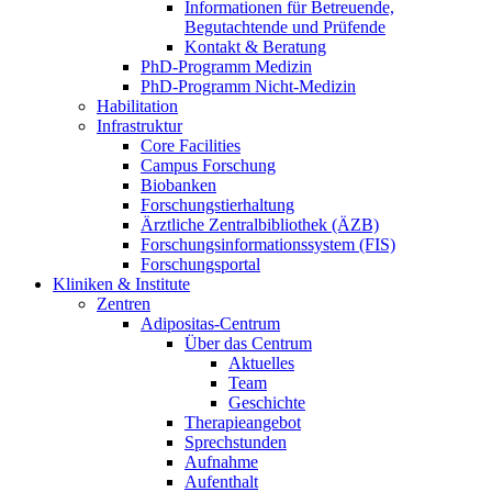
Informationen für Betreuende,
Begutachtende und Prüfende
Kontakt & Beratung
PhD-Programm Medizin
PhD-Programm Nicht-Medizin
Habilitation
Infrastruktur
Core Facilities
Campus Forschung
Biobanken
Forschungstierhaltung
Ärztliche Zentralbibliothek (ÄZB)
Forschungsinformationssystem (FIS)
Forschungsportal
Kliniken & Institute
Zentren
Adipositas-Centrum
Über das Centrum
Aktuelles
Team
Geschichte
Therapieangebot
Sprechstunden
Aufnahme
Aufenthalt