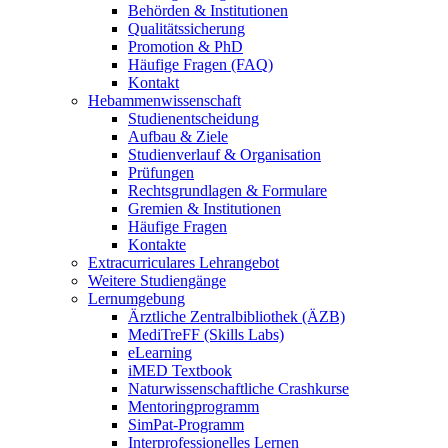
Behörden & Institutionen
Qualitätssicherung
Promotion & PhD
Häufige Fragen (FAQ)
Kontakt
Hebammenwissenschaft
Studienentscheidung
Aufbau & Ziele
Studienverlauf & Organisation
Prüfungen
Rechtsgrundlagen & Formulare
Gremien & Institutionen
Häufige Fragen
Kontakte
Extracurriculares Lehrangebot
Weitere Studiengänge
Lernumgebung
Ärztliche Zentralbibliothek (ÄZB)
MediTreFF (Skills Labs)
eLearning
iMED Textbook
Naturwissenschaftliche Crashkurse
Mentoringprogramm
SimPat-Programm
Interprofessionelles Lernen