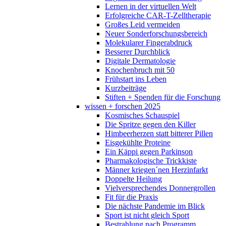
Lernen in der virtuellen Welt
Erfolgreiche CAR-T-Zelltherapie
Großes Leid vermeiden
Neuer Sonderforschungsbereich
Molekularer Fingerabdruck
Besserer Durchblick
Digitale Dermatologie
Knochenbruch mit 50
Frühstart ins Leben
Kurzbeiträge
Stiften + Spenden für die Forschung
wissen + forschen 2025
Kosmisches Schauspiel
Die Spritze gegen den Killer
Himbeerherzen statt bitterer Pillen
Eisgekühlte Proteine
Ein Käppi gegen Parkinson
Pharmakologische Trickkiste
Männer kriegen´nen Herzinfarkt
Doppelte Heilung
Vielversprechendes Donnergrollen
Fit für die Praxis
Die nächste Pandemie im Blick
Sport ist nicht gleich Sport
Bestrahlung nach Programm