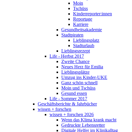
Moin
Tschüss
Kinderreporter:innen
Reportage
Karriere
Gesundheitsakademie
Stadtpiraten
Lieblingsplatz
Stadturlaub
Lieblingsrezept
Life - Herbst 2017
Zweite Chance
Neues Herz für Emilia
Lieblingsplätze
Umzug ins Kinder-UKE
Ganz schön schnell
Moin und Tschüss
Gesund essen
Life - Sommer 2017
Geschäftsberichte & Jahrbücher
wissen + forschen
wissen + forschen 2026
Wenn das Klima krank macht
Gedruckte Lebensretter
Digitale Helfer im Klinikalltag