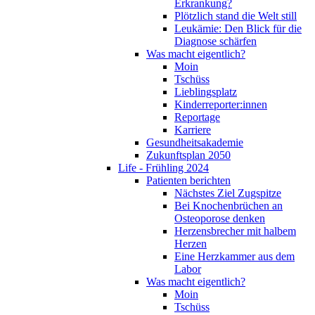
Erkrankung?
Plötzlich stand die Welt still
Leukämie: Den Blick für die
Diagnose schärfen
Was macht eigentlich?
Moin
Tschüss
Lieblingsplatz
Kinderreporter:innen
Reportage
Karriere
Gesundheitsakademie
Zukunftsplan 2050
Life - Frühling 2024
Patienten berichten
Nächstes Ziel Zugspitze
Bei Knochenbrüchen an
Osteoporose denken
Herzensbrecher mit halbem
Herzen
Eine Herzkammer aus dem
Labor
Was macht eigentlich?
Moin
Tschüss