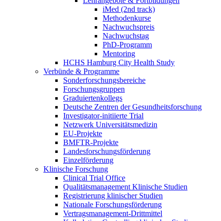
Lehrangebote & Fortbildungen
iMed (2nd track)
Methodenkurse
Nachwuchspreis
Nachwuchstag
PhD-Programm
Mentoring
HCHS Hamburg City Health Study
Verbünde & Programme
Sonderforschungsbereiche
Forschungsgruppen
Graduiertenkollegs
Deutsche Zentren der Gesundheitsforschung
Investigator-initiierte Trial
Netzwerk Universitätsmedizin
EU-Projekte
BMFTR-Projekte
Landesforschungsförderung
Einzelförderung
Klinische Forschung
Clinical Trial Office
Qualitätsmanagement Klinische Studien
Registrierung klinischer Studien
Nationale Forschungsförderung
Vertragsmanagement-Drittmittel