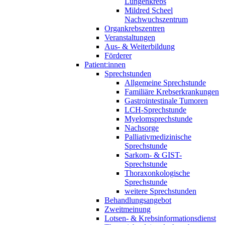
Lungenkrebs
Mildred Scheel
Nachwuchszentrum
Organkrebszentren
Veranstaltungen
Aus- & Weiterbildung
Förderer
Patient:innen
Sprechstunden
Allgemeine Sprechstunde
Familiäre Krebserkrankungen
Gastrointestinale Tumoren
LCH-Sprechstunde
Myelomsprechstunde
Nachsorge
Palliativmedizinische
Sprechstunde
Sarkom- & GIST-
Sprechstunde
Thoraxonkologische
Sprechstunde
weitere Sprechstunden
Behandlungsangebot
Zweitmeinung
Lotsen- & Krebsinformationsdienst