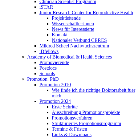
Clinician Scientist Programm
iSTAR
Junior Research Center for Reproductive Health
Projektleitende
Wissenschaftler:innen
News für Interessierte
Kontakt
Nationaler Verbund CERES
Mildred Scheel Nachwuchszentrum
iDfellows
Academy of Biomedical & Health Sciences
Promovierende
Postdocs
Schools
Promotion, PhD
Promotion 2010
Wie finde ich die richtige Doktorarbeit fuer
mich
Promotion 2024
Erste Schritte
Ausschreibung Promotionsprojekte
Promotionsverfahren
Strukturiertes Promotionsprogramm
Termine & Fristen
Links & Downloads