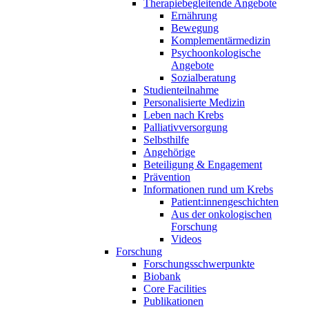
Therapiebegleitende Angebote
Ernährung
Bewegung
Komplementärmedizin
Psychoonkologische
Angebote
Sozialberatung
Studienteilnahme
Personalisierte Medizin
Leben nach Krebs
Palliativversorgung
Selbsthilfe
Angehörige
Beteiligung & Engagement
Prävention
Informationen rund um Krebs
Patient:innengeschichten
Aus der onkologischen
Forschung
Videos
Forschung
Forschungsschwerpunkte
Biobank
Core Facilities
Publikationen