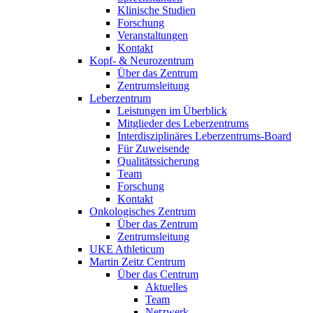
Klinische Studien
Forschung
Veranstaltungen
Kontakt
Kopf- & Neurozentrum
Über das Zentrum
Zentrumsleitung
Leberzentrum
Leistungen im Überblick
Mitglieder des Leberzentrums
Interdisziplinäres Leberzentrums-Board
Für Zuweisende
Qualitätssicherung
Team
Forschung
Kontakt
Onkologisches Zentrum
Über das Zentrum
Zentrumsleitung
UKE Athleticum
Martin Zeitz Centrum
Über das Centrum
Aktuelles
Team
Netzwerk