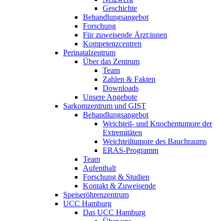
Geschichte
Behandlungsangebot
Forschung
Für zuweisende Ärzt:innen
Kompetenzcentren
Perinatalzentrum
Über das Zentrum
Team
Zahlen & Fakten
Downloads
Unsere Angebote
Sarkomzentrum und GIST
Behandlungsangebot
Weichteil- und Knochentumore der
Extremitäten
Weichteiltumore des Bauchraums
ERAS-Programm
Team
Aufenthalt
Forschung & Studien
Kontakt & Zuweisende
Speiseröhrenzentrum
UCC Hamburg
Das UCC Hamburg