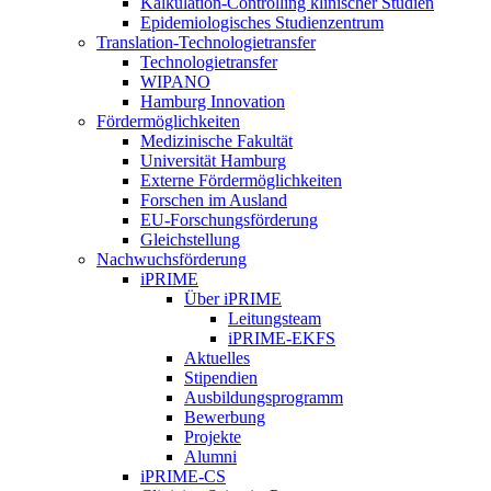
Kalkulation-Controlling klinischer Studien
Epidemiologisches Studienzentrum
Translation-Technologietransfer
Technologietransfer
WIPANO
Hamburg Innovation
Fördermöglichkeiten
Medizinische Fakultät
Universität Hamburg
Externe Fördermöglichkeiten
Forschen im Ausland
EU-Forschungsförderung
Gleichstellung
Nachwuchsförderung
iPRIME
Über iPRIME
Leitungsteam
iPRIME-EKFS
Aktuelles
Stipendien
Ausbildungsprogramm
Bewerbung
Projekte
Alumni
iPRIME-CS