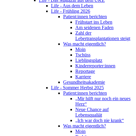
Life - Das Magazin aus dem UKE
Life - Aus dem Leben
Life - Frühling 2026
Patient:innen berichten
Frühstart ins Leben
Am seidenen Faden
Zahl der
Lebertransplantationen steigt
Was macht eigentlich?
Moin
Tschüss
Lieblingsplatz
Kinderreporter:innen
Reportage
Karriere
Gesundheitsakademie
Life - Sommer Herbst 2025
Patient:innen berichten
„Mir hilft nur noch ein neues
Herz“
Neue Chance auf
Lebensqualiät
„Ich war doch nie krank“
Was macht eigentlich?
Moin