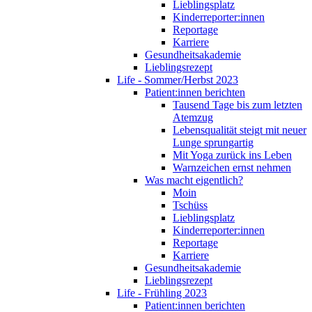
Lieblingsplatz
Kinderreporter:innen
Reportage
Karriere
Gesundheitsakademie
Lieblingsrezept
Life - Sommer/Herbst 2023
Patient:innen berichten
Tausend Tage bis zum letzten
Atemzug
Lebensqualität steigt mit neuer
Lunge sprungartig
Mit Yoga zurück ins Leben
Warnzeichen ernst nehmen
Was macht eigentlich?
Moin
Tschüss
Lieblingsplatz
Kinderreporter:innen
Reportage
Karriere
Gesundheitsakademie
Lieblingsrezept
Life - Frühling 2023
Patient:innen berichten