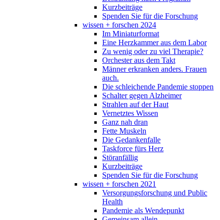
Kurzbeiträge
Spenden Sie für die Forschung
wissen + forschen 2024
Im Miniaturformat
Eine Herzkammer aus dem Labor
Zu wenig oder zu viel Therapie?
Orchester aus dem Takt
Männer erkranken anders. Frauen
auch.
Die schleichende Pandemie stoppen
Schalter gegen Alzheimer
Strahlen auf der Haut
Vernetztes Wissen
Ganz nah dran
Fette Muskeln
Die Gedankenfalle
Taskforce fürs Herz
Störanfällig
Kurzbeiträge
Spenden Sie für die Forschung
wissen + forschen 2021
Versorgungsforschung und Public
Health
Pandemie als Wendepunkt
Gemeinsam allein