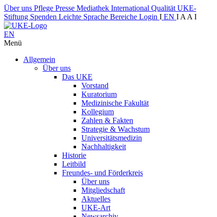
Über uns
Pflege
Presse
Mediathek
International
Qualität
UKE-
Stiftung
Spenden
Leichte Sprache
Bereiche
Login
I
EN
I
A
A
I
EN
Menü
Allgemein
Über uns
Das UKE
Vorstand
Kuratorium
Medizinische Fakultät
Kollegium
Zahlen & Fakten
Strategie & Wachstum
Universitätsmedizin
Nachhaltigkeit
Historie
Leitbild
Freundes- und Förderkreis
Über uns
Mitgliedschaft
Aktuelles
UKE-Art
Newsarchiv