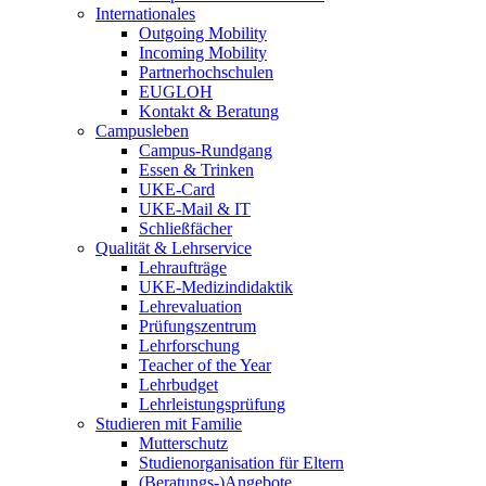
Internationales
Outgoing Mobility
Incoming Mobility
Partnerhochschulen
EUGLOH
Kontakt & Beratung
Campusleben
Campus-Rundgang
Essen & Trinken
UKE-Card
UKE-Mail & IT
Schließfächer
Qualität & Lehrservice
Lehraufträge
UKE-Medizindidaktik
Lehrevaluation
Prüfungszentrum
Lehrforschung
Teacher of the Year
Lehrbudget
Lehrleistungsprüfung
Studieren mit Familie
Mutterschutz
Studienorganisation für Eltern
(Beratungs-)Angebote