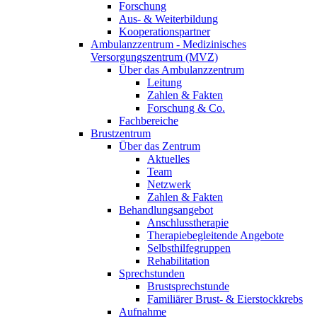
Forschung
Aus- & Weiterbildung
Kooperationspartner
Ambulanzzentrum - Medizinisches
Versorgungszentrum (MVZ)
Über das Ambulanzzentrum
Leitung
Zahlen & Fakten
Forschung & Co.
Fachbereiche
Brustzentrum
Über das Zentrum
Aktuelles
Team
Netzwerk
Zahlen & Fakten
Behandlungsangebot
Anschlusstherapie
Therapiebegleitende Angebote
Selbsthilfegruppen
Rehabilitation
Sprechstunden
Brustsprechstunde
Familiärer Brust- & Eierstockkrebs
Aufnahme