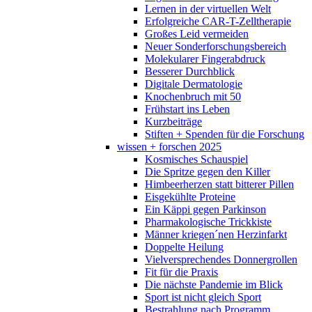
Lernen in der virtuellen Welt
Erfolgreiche CAR-T-Zelltherapie
Großes Leid vermeiden
Neuer Sonderforschungsbereich
Molekularer Fingerabdruck
Besserer Durchblick
Digitale Dermatologie
Knochenbruch mit 50
Frühstart ins Leben
Kurzbeiträge
Stiften + Spenden für die Forschung
wissen + forschen 2025
Kosmisches Schauspiel
Die Spritze gegen den Killer
Himbeerherzen statt bitterer Pillen
Eisgekühlte Proteine
Ein Käppi gegen Parkinson
Pharmakologische Trickkiste
Männer kriegen´nen Herzinfarkt
Doppelte Heilung
Vielversprechendes Donnergrollen
Fit für die Praxis
Die nächste Pandemie im Blick
Sport ist nicht gleich Sport
Bestrahlung nach Programm