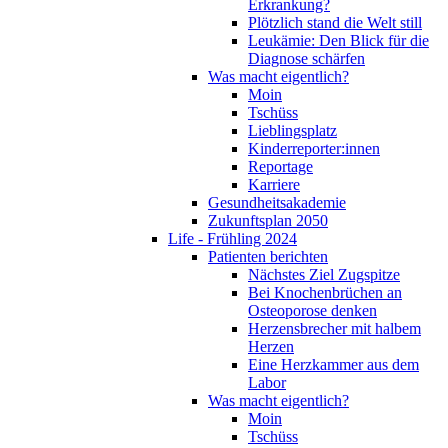
Erkrankung?
Plötzlich stand die Welt still
Leukämie: Den Blick für die
Diagnose schärfen
Was macht eigentlich?
Moin
Tschüss
Lieblingsplatz
Kinderreporter:innen
Reportage
Karriere
Gesundheitsakademie
Zukunftsplan 2050
Life - Frühling 2024
Patienten berichten
Nächstes Ziel Zugspitze
Bei Knochenbrüchen an
Osteoporose denken
Herzensbrecher mit halbem
Herzen
Eine Herzkammer aus dem
Labor
Was macht eigentlich?
Moin
Tschüss