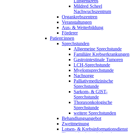
Lungenkrebs
Mildred Scheel
Nachwuchszentrum
Organkrebszentren
Veranstaltungen
Aus- & Weiterbildung
Förderer
Patient:innen
Sprechstunden
Allgemeine Sprechstunde
Familiäre Krebserkrankungen
Gastrointestinale Tumoren
LCH-Sprechstunde
Myelomsprechstunde
Nachsorge
Palliativmedizinische
Sprechstunde
Sarkom- & GIST-
Sprechstunde
Thoraxonkologische
Sprechstunde
weitere Sprechstunden
Behandlungsangebot
Zweitmeinung
Lotsen- & Krebsinformationsdienst