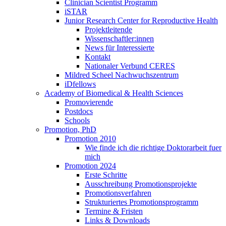
Clinician Scientist Programm
iSTAR
Junior Research Center for Reproductive Health
Projektleitende
Wissenschaftler:innen
News für Interessierte
Kontakt
Nationaler Verbund CERES
Mildred Scheel Nachwuchszentrum
iDfellows
Academy of Biomedical & Health Sciences
Promovierende
Postdocs
Schools
Promotion, PhD
Promotion 2010
Wie finde ich die richtige Doktorarbeit fuer
mich
Promotion 2024
Erste Schritte
Ausschreibung Promotionsprojekte
Promotionsverfahren
Strukturiertes Promotionsprogramm
Termine & Fristen
Links & Downloads