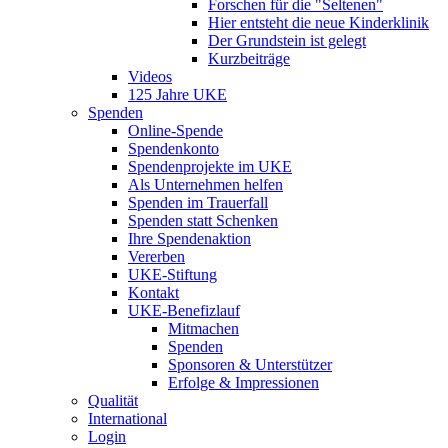
Forschen für die "Seltenen"
Hier entsteht die neue Kinderklinik
Der Grundstein ist gelegt
Kurzbeiträge
Videos
125 Jahre UKE
Spenden
Online-Spende
Spendenkonto
Spendenprojekte im UKE
Als Unternehmen helfen
Spenden im Trauerfall
Spenden statt Schenken
Ihre Spendenaktion
Vererben
UKE-Stiftung
Kontakt
UKE-Benefizlauf
Mitmachen
Spenden
Sponsoren & Unterstützer
Erfolge & Impressionen
Qualität
International
Login