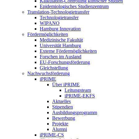
Kalkulation-Controlling klinischer Studien
Epidemiologisches Studienzentrum
Translation-Technologietransfer
Technologietransfer
WIPANO
Hamburg Innovation
Fördermöglichkeiten
Medizinische Fakultät
Universität Hamburg
Externe Fördermöglichkeiten
Forschen im Ausland
EU-Forschungsförderung
Gleichstellung
Nachwuchsförderung
iPRIME
Über iPRIME
Leitungsteam
iPRIME-EKFS
Aktuelles
Stipendien
Ausbildungsprogramm
Bewerbung
Projekte
Alumni
iPRIME-CS