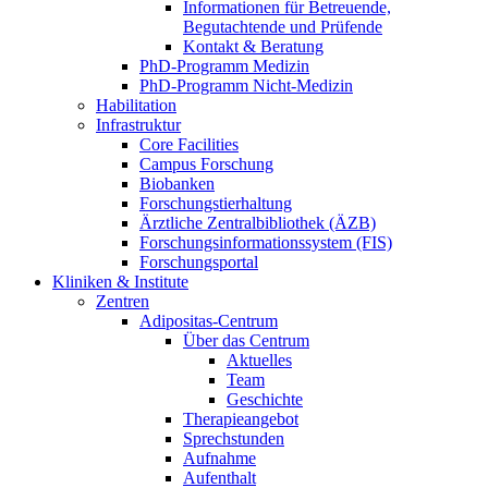
Informationen für Betreuende,
Begutachtende und Prüfende
Kontakt & Beratung
PhD-Programm Medizin
PhD-Programm Nicht-Medizin
Habilitation
Infrastruktur
Core Facilities
Campus Forschung
Biobanken
Forschungstierhaltung
Ärztliche Zentralbibliothek (ÄZB)
Forschungsinformationssystem (FIS)
Forschungsportal
Kliniken & Institute
Zentren
Adipositas-Centrum
Über das Centrum
Aktuelles
Team
Geschichte
Therapieangebot
Sprechstunden
Aufnahme
Aufenthalt