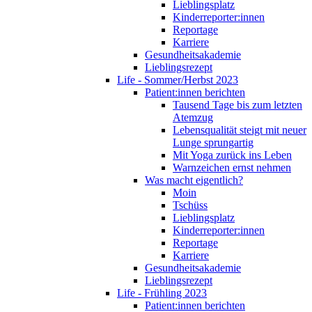
Lieblingsplatz
Kinderreporter:innen
Reportage
Karriere
Gesundheitsakademie
Lieblingsrezept
Life - Sommer/Herbst 2023
Patient:innen berichten
Tausend Tage bis zum letzten
Atemzug
Lebensqualität steigt mit neuer
Lunge sprungartig
Mit Yoga zurück ins Leben
Warnzeichen ernst nehmen
Was macht eigentlich?
Moin
Tschüss
Lieblingsplatz
Kinderreporter:innen
Reportage
Karriere
Gesundheitsakademie
Lieblingsrezept
Life - Frühling 2023
Patient:innen berichten