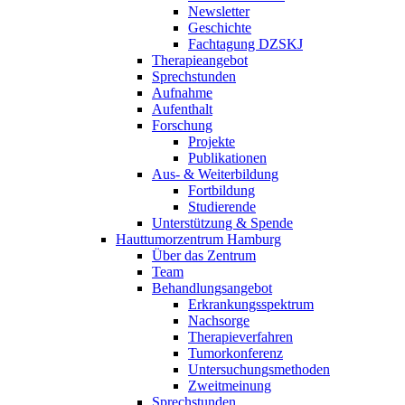
Newsletter
Geschichte
Fachtagung DZSKJ
Therapieangebot
Sprechstunden
Aufnahme
Aufenthalt
Forschung
Projekte
Publikationen
Aus- & Weiterbildung
Fortbildung
Studierende
Unterstützung & Spende
Hauttumorzentrum Hamburg
Über das Zentrum
Team
Behandlungsangebot
Erkrankungsspektrum
Nachsorge
Therapieverfahren
Tumorkonferenz
Untersuchungsmethoden
Zweitmeinung
Sprechstunden