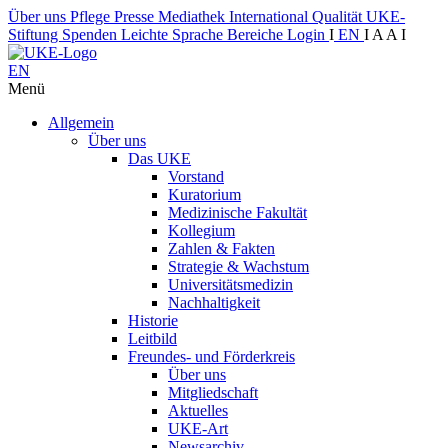
Über uns
Pflege
Presse
Mediathek
International
Qualität
UKE-
Stiftung
Spenden
Leichte Sprache
Bereiche
Login
I
EN
I
A
A
I
EN
Menü
Allgemein
Über uns
Das UKE
Vorstand
Kuratorium
Medizinische Fakultät
Kollegium
Zahlen & Fakten
Strategie & Wachstum
Universitätsmedizin
Nachhaltigkeit
Historie
Leitbild
Freundes- und Förderkreis
Über uns
Mitgliedschaft
Aktuelles
UKE-Art
Newsarchiv