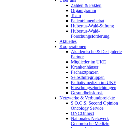
Über uns
Zahlen & Fakten
Organigramm
Team
Patient:innenbeirat
Hubertus-Wald-Stiftung
Hubertus-Wald-
Forschungsförderung
Aktuelles
Kooperationen
Akademische & Designierte
Partner
Mitglieder im UKE
Krankenhäuser
Facharztpraxen
Selbsthilfegruppen
Palliativmedizin im UKE
Forschungseinrichtungen
Gesundheitskiosk
Netzwerke & Verbundprojekte
S.O.O.S. Second Opinion
Oncology Service
ONCOnnect
Nationales Netzwerk
Genomische Medizin