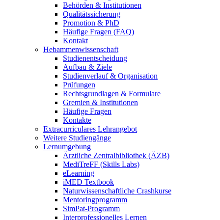
Behörden & Institutionen
Qualitätssicherung
Promotion & PhD
Häufige Fragen (FAQ)
Kontakt
Hebammenwissenschaft
Studienentscheidung
Aufbau & Ziele
Studienverlauf & Organisation
Prüfungen
Rechtsgrundlagen & Formulare
Gremien & Institutionen
Häufige Fragen
Kontakte
Extracurriculares Lehrangebot
Weitere Studiengänge
Lernumgebung
Ärztliche Zentralbibliothek (ÄZB)
MediTreFF (Skills Labs)
eLearning
iMED Textbook
Naturwissenschaftliche Crashkurse
Mentoringprogramm
SimPat-Programm
Interprofessionelles Lernen