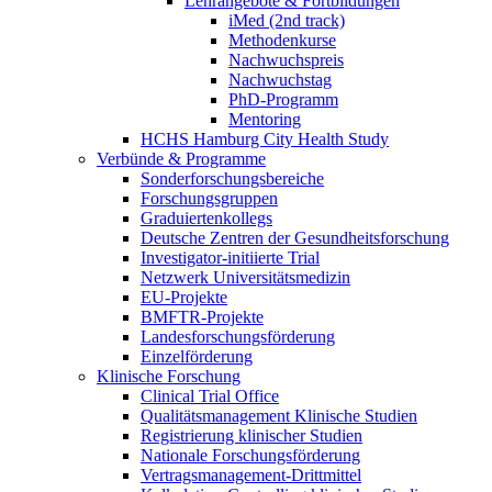
Lehrangebote & Fortbildungen
iMed (2nd track)
Methodenkurse
Nachwuchspreis
Nachwuchstag
PhD-Programm
Mentoring
HCHS Hamburg City Health Study
Verbünde & Programme
Sonderforschungsbereiche
Forschungsgruppen
Graduiertenkollegs
Deutsche Zentren der Gesundheitsforschung
Investigator-initiierte Trial
Netzwerk Universitätsmedizin
EU-Projekte
BMFTR-Projekte
Landesforschungsförderung
Einzelförderung
Klinische Forschung
Clinical Trial Office
Qualitätsmanagement Klinische Studien
Registrierung klinischer Studien
Nationale Forschungsförderung
Vertragsmanagement-Drittmittel