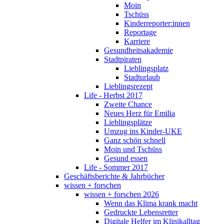
Moin
Tschüss
Kinderreporter:innen
Reportage
Karriere
Gesundheitsakademie
Stadtpiraten
Lieblingsplatz
Stadturlaub
Lieblingsrezept
Life - Herbst 2017
Zweite Chance
Neues Herz für Emilia
Lieblingsplätze
Umzug ins Kinder-UKE
Ganz schön schnell
Moin und Tschüss
Gesund essen
Life - Sommer 2017
Geschäftsberichte & Jahrbücher
wissen + forschen
wissen + forschen 2026
Wenn das Klima krank macht
Gedruckte Lebensretter
Digitale Helfer im Klinikalltag