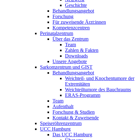
Geschichte
Behandlungsangebot
Forschung
Für zuweisende Ärzt:innen
Kompetenzcentren
Perinatalzentrum
Über das Zentrum
Team
Zahlen & Fakten
Downloads
Unsere Angebote
Sarkomzentrum und GIST
Behandlungsangebot
Weichteil- und Knochentumore der
Extremitäten
Weichteiltumore des Bauchraums
ERAS-Programm
Team
Aufenthalt
Forschung & Studien
Kontakt & Zuweisende
Speiseröhrenzentrum
UCC Hamburg
Das UCC Hamburg