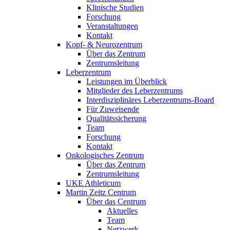
Klinische Studien
Forschung
Veranstaltungen
Kontakt
Kopf- & Neurozentrum
Über das Zentrum
Zentrumsleitung
Leberzentrum
Leistungen im Überblick
Mitglieder des Leberzentrums
Interdisziplinäres Leberzentrums-Board
Für Zuweisende
Qualitätssicherung
Team
Forschung
Kontakt
Onkologisches Zentrum
Über das Zentrum
Zentrumsleitung
UKE Athleticum
Martin Zeitz Centrum
Über das Centrum
Aktuelles
Team
Netzwerk