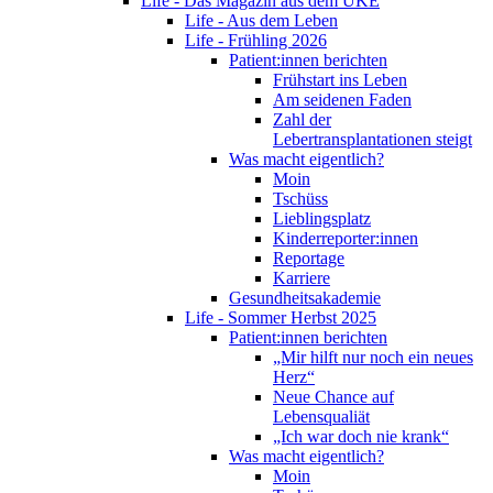
Life - Das Magazin aus dem UKE
Life - Aus dem Leben
Life - Frühling 2026
Patient:innen berichten
Frühstart ins Leben
Am seidenen Faden
Zahl der
Lebertransplantationen steigt
Was macht eigentlich?
Moin
Tschüss
Lieblingsplatz
Kinderreporter:innen
Reportage
Karriere
Gesundheitsakademie
Life - Sommer Herbst 2025
Patient:innen berichten
„Mir hilft nur noch ein neues
Herz“
Neue Chance auf
Lebensqualiät
„Ich war doch nie krank“
Was macht eigentlich?
Moin