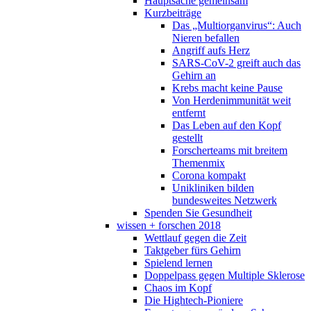
Hauptsache gemeinsam
Kurzbeiträge
Das „Multiorganvirus“: Auch
Nieren befallen
Angriff aufs Herz
SARS-CoV-2 greift auch das
Gehirn an
Krebs macht keine Pause
Von Herdenimmunität weit
entfernt
Das Leben auf den Kopf
gestellt
Forscherteams mit breitem
Themenmix
Corona kompakt
Unikliniken bilden
bundesweites Netzwerk
Spenden Sie Gesundheit
wissen + forschen 2018
Wettlauf gegen die Zeit
Taktgeber fürs Gehirn
Spielend lernen
Doppelpass gegen Multiple Sklerose
Chaos im Kopf
Die Hightech-Pioniere