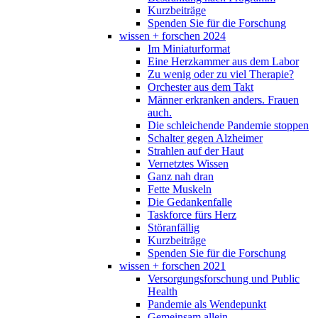
Kurzbeiträge
Spenden Sie für die Forschung
wissen + forschen 2024
Im Miniaturformat
Eine Herzkammer aus dem Labor
Zu wenig oder zu viel Therapie?
Orchester aus dem Takt
Männer erkranken anders. Frauen
auch.
Die schleichende Pandemie stoppen
Schalter gegen Alzheimer
Strahlen auf der Haut
Vernetztes Wissen
Ganz nah dran
Fette Muskeln
Die Gedankenfalle
Taskforce fürs Herz
Störanfällig
Kurzbeiträge
Spenden Sie für die Forschung
wissen + forschen 2021
Versorgungsforschung und Public
Health
Pandemie als Wendepunkt
Gemeinsam allein