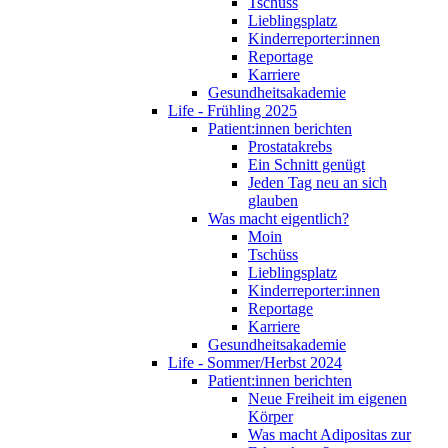
Tschüss
Lieblingsplatz
Kinderreporter:innen
Reportage
Karriere
Gesundheitsakademie
Life - Frühling 2025
Patient:innen berichten
Prostatakrebs
Ein Schnitt genügt
Jeden Tag neu an sich
glauben
Was macht eigentlich?
Moin
Tschüss
Lieblingsplatz
Kinderreporter:innen
Reportage
Karriere
Gesundheitsakademie
Life - Sommer/Herbst 2024
Patient:innen berichten
Neue Freiheit im eigenen
Körper
Was macht Adipositas zur