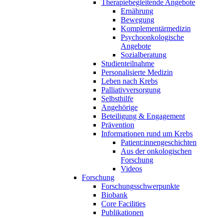
Therapiebegleitende Angebote
Ernährung
Bewegung
Komplementärmedizin
Psychoonkologische
Angebote
Sozialberatung
Studienteilnahme
Personalisierte Medizin
Leben nach Krebs
Palliativversorgung
Selbsthilfe
Angehörige
Beteiligung & Engagement
Prävention
Informationen rund um Krebs
Patient:innengeschichten
Aus der onkologischen
Forschung
Videos
Forschung
Forschungsschwerpunkte
Biobank
Core Facilities
Publikationen