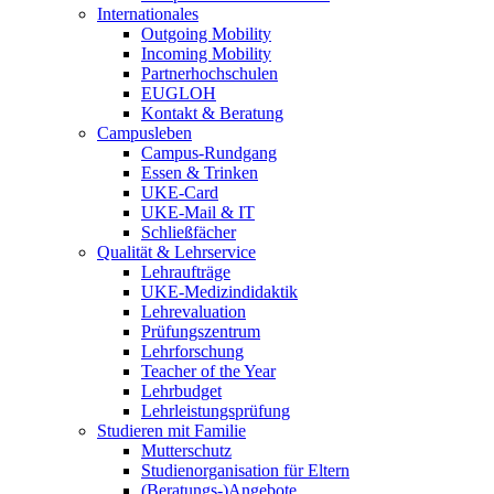
Internationales
Outgoing Mobility
Incoming Mobility
Partnerhochschulen
EUGLOH
Kontakt & Beratung
Campusleben
Campus-Rundgang
Essen & Trinken
UKE-Card
UKE-Mail & IT
Schließfächer
Qualität & Lehrservice
Lehraufträge
UKE-Medizindidaktik
Lehrevaluation
Prüfungszentrum
Lehrforschung
Teacher of the Year
Lehrbudget
Lehrleistungsprüfung
Studieren mit Familie
Mutterschutz
Studienorganisation für Eltern
(Beratungs-)Angebote