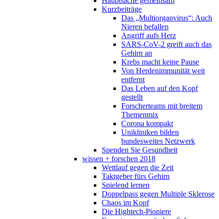
Hauptsache gemeinsam
Kurzbeiträge
Das „Multiorganvirus“: Auch
Nieren befallen
Angriff aufs Herz
SARS-CoV-2 greift auch das
Gehirn an
Krebs macht keine Pause
Von Herdenimmunität weit
entfernt
Das Leben auf den Kopf
gestellt
Forscherteams mit breitem
Themenmix
Corona kompakt
Unikliniken bilden
bundesweites Netzwerk
Spenden Sie Gesundheit
wissen + forschen 2018
Wettlauf gegen die Zeit
Taktgeber fürs Gehirn
Spielend lernen
Doppelpass gegen Multiple Sklerose
Chaos im Kopf
Die Hightech-Pioniere