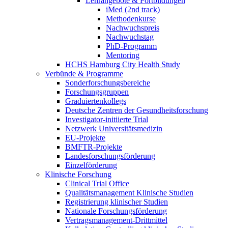
Lehrangebote & Fortbildungen
iMed (2nd track)
Methodenkurse
Nachwuchspreis
Nachwuchstag
PhD-Programm
Mentoring
HCHS Hamburg City Health Study
Verbünde & Programme
Sonderforschungsbereiche
Forschungsgruppen
Graduiertenkollegs
Deutsche Zentren der Gesundheitsforschung
Investigator-initiierte Trial
Netzwerk Universitätsmedizin
EU-Projekte
BMFTR-Projekte
Landesforschungsförderung
Einzelförderung
Klinische Forschung
Clinical Trial Office
Qualitätsmanagement Klinische Studien
Registrierung klinischer Studien
Nationale Forschungsförderung
Vertragsmanagement-Drittmittel