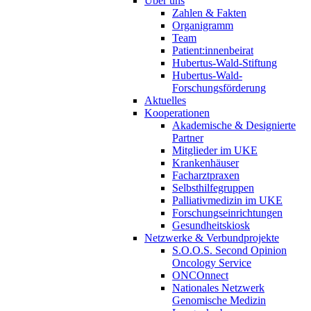
Über uns
Zahlen & Fakten
Organigramm
Team
Patient:innenbeirat
Hubertus-Wald-Stiftung
Hubertus-Wald-
Forschungsförderung
Aktuelles
Kooperationen
Akademische & Designierte
Partner
Mitglieder im UKE
Krankenhäuser
Facharztpraxen
Selbsthilfegruppen
Palliativmedizin im UKE
Forschungseinrichtungen
Gesundheitskiosk
Netzwerke & Verbundprojekte
S.O.O.S. Second Opinion
Oncology Service
ONCOnnect
Nationales Netzwerk
Genomische Medizin