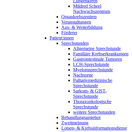
Lungenkrebs
Mildred Scheel
Nachwuchszentrum
Organkrebszentren
Veranstaltungen
Aus- & Weiterbildung
Förderer
Patient:innen
Sprechstunden
Allgemeine Sprechstunde
Familiäre Krebserkrankungen
Gastrointestinale Tumoren
LCH-Sprechstunde
Myelomsprechstunde
Nachsorge
Palliativmedizinische
Sprechstunde
Sarkom- & GIST-
Sprechstunde
Thoraxonkologische
Sprechstunde
weitere Sprechstunden
Behandlungsangebot
Zweitmeinung
Lotsen- & Krebsinformationsdienst