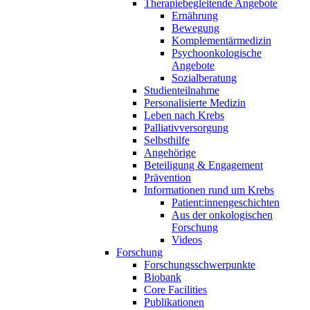
Therapiebegleitende Angebote
Ernährung
Bewegung
Komplementärmedizin
Psychoonkologische
Angebote
Sozialberatung
Studienteilnahme
Personalisierte Medizin
Leben nach Krebs
Palliativversorgung
Selbsthilfe
Angehörige
Beteiligung & Engagement
Prävention
Informationen rund um Krebs
Patient:innengeschichten
Aus der onkologischen
Forschung
Videos
Forschung
Forschungsschwerpunkte
Biobank
Core Facilities
Publikationen