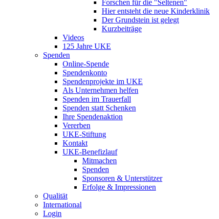
Forschen für die "Seltenen"
Hier entsteht die neue Kinderklinik
Der Grundstein ist gelegt
Kurzbeiträge
Videos
125 Jahre UKE
Spenden
Online-Spende
Spendenkonto
Spendenprojekte im UKE
Als Unternehmen helfen
Spenden im Trauerfall
Spenden statt Schenken
Ihre Spendenaktion
Vererben
UKE-Stiftung
Kontakt
UKE-Benefizlauf
Mitmachen
Spenden
Sponsoren & Unterstützer
Erfolge & Impressionen
Qualität
International
Login