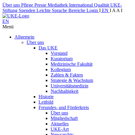
Über uns
Pflege
Presse
Mediathek
International
Qualität
UKE-
Stiftung
Spenden
Leichte Sprache
Bereiche
Login
I
EN
I
A
A
I
EN
Menü
Allgemein
Über uns
Das UKE
Vorstand
Kuratorium
Medizinische Fakultät
Kollegium
Zahlen & Fakten
Strategie & Wachstum
Universitätsmedizin
Nachhaltigkeit
Historie
Leitbild
Freundes- und Förderkreis
Über uns
Mitgliedschaft
Aktuelles
UKE-Art
Newsarchiv