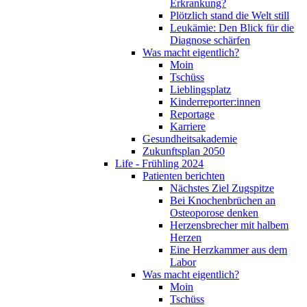
Erkrankung?
Plötzlich stand die Welt still
Leukämie: Den Blick für die
Diagnose schärfen
Was macht eigentlich?
Moin
Tschüss
Lieblingsplatz
Kinderreporter:innen
Reportage
Karriere
Gesundheitsakademie
Zukunftsplan 2050
Life - Frühling 2024
Patienten berichten
Nächstes Ziel Zugspitze
Bei Knochenbrüchen an
Osteoporose denken
Herzensbrecher mit halbem
Herzen
Eine Herzkammer aus dem
Labor
Was macht eigentlich?
Moin
Tschüss