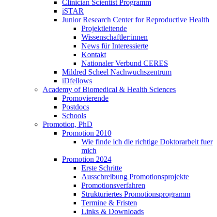
Clinician Scientist Programm
iSTAR
Junior Research Center for Reproductive Health
Projektleitende
Wissenschaftler:innen
News für Interessierte
Kontakt
Nationaler Verbund CERES
Mildred Scheel Nachwuchszentrum
iDfellows
Academy of Biomedical & Health Sciences
Promovierende
Postdocs
Schools
Promotion, PhD
Promotion 2010
Wie finde ich die richtige Doktorarbeit fuer
mich
Promotion 2024
Erste Schritte
Ausschreibung Promotionsprojekte
Promotionsverfahren
Strukturiertes Promotionsprogramm
Termine & Fristen
Links & Downloads