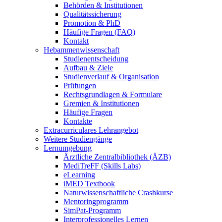
Behörden & Institutionen
Qualitätssicherung
Promotion & PhD
Häufige Fragen (FAQ)
Kontakt
Hebammenwissenschaft
Studienentscheidung
Aufbau & Ziele
Studienverlauf & Organisation
Prüfungen
Rechtsgrundlagen & Formulare
Gremien & Institutionen
Häufige Fragen
Kontakte
Extracurriculares Lehrangebot
Weitere Studiengänge
Lernumgebung
Ärztliche Zentralbibliothek (ÄZB)
MediTreFF (Skills Labs)
eLearning
iMED Textbook
Naturwissenschaftliche Crashkurse
Mentoringprogramm
SimPat-Programm
Interprofessionelles Lernen