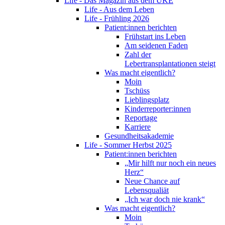
Life - Das Magazin aus dem UKE
Life - Aus dem Leben
Life - Frühling 2026
Patient:innen berichten
Frühstart ins Leben
Am seidenen Faden
Zahl der
Lebertransplantationen steigt
Was macht eigentlich?
Moin
Tschüss
Lieblingsplatz
Kinderreporter:innen
Reportage
Karriere
Gesundheitsakademie
Life - Sommer Herbst 2025
Patient:innen berichten
„Mir hilft nur noch ein neues
Herz“
Neue Chance auf
Lebensqualiät
„Ich war doch nie krank“
Was macht eigentlich?
Moin