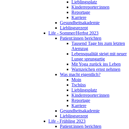
Lieblingsplatz
Kinderreporter:innen
Reportage
Karriere
Gesundheitsakademie
Lieblingsrezept
Life - Sommer/Herbst 2023
Patient:innen berichten
Tausend Tage bis zum letzten
Atemzug
Lebensqualität steigt mit neuer
Lunge sprungartig
Mit Yoga zurück ins Leben
Warnzeichen ernst nehmen
Was macht eigentlich?
Moin
Tschüss
Lieblingsplatz
Kinderreporter:innen
Reportage
Karriere
Gesundheitsakademie
Lieblingsrezept
Life - Frühling 2023
Patient:innen berichten