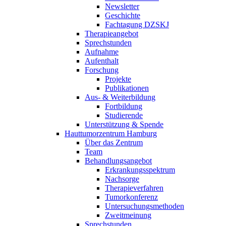
Newsletter
Geschichte
Fachtagung DZSKJ
Therapieangebot
Sprechstunden
Aufnahme
Aufenthalt
Forschung
Projekte
Publikationen
Aus- & Weiterbildung
Fortbildung
Studierende
Unterstützung & Spende
Hauttumorzentrum Hamburg
Über das Zentrum
Team
Behandlungsangebot
Erkrankungsspektrum
Nachsorge
Therapieverfahren
Tumorkonferenz
Untersuchungsmethoden
Zweitmeinung
Sprechstunden