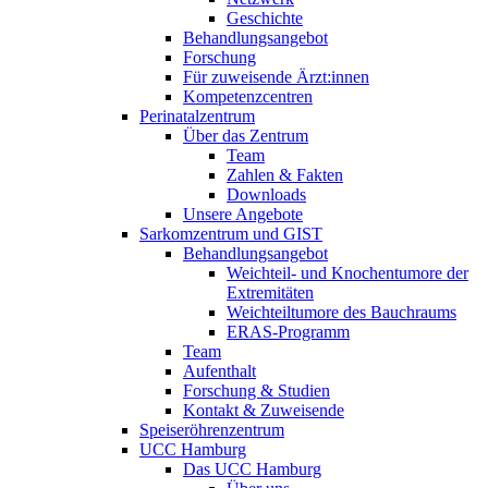
Geschichte
Behandlungsangebot
Forschung
Für zuweisende Ärzt:innen
Kompetenzcentren
Perinatalzentrum
Über das Zentrum
Team
Zahlen & Fakten
Downloads
Unsere Angebote
Sarkomzentrum und GIST
Behandlungsangebot
Weichteil- und Knochentumore der
Extremitäten
Weichteiltumore des Bauchraums
ERAS-Programm
Team
Aufenthalt
Forschung & Studien
Kontakt & Zuweisende
Speiseröhrenzentrum
UCC Hamburg
Das UCC Hamburg