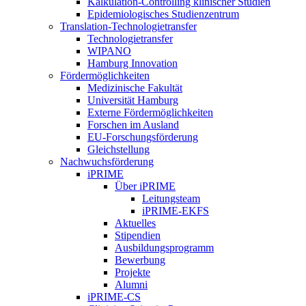
Kalkulation-Controlling klinischer Studien
Epidemiologisches Studienzentrum
Translation-Technologietransfer
Technologietransfer
WIPANO
Hamburg Innovation
Fördermöglichkeiten
Medizinische Fakultät
Universität Hamburg
Externe Fördermöglichkeiten
Forschen im Ausland
EU-Forschungsförderung
Gleichstellung
Nachwuchsförderung
iPRIME
Über iPRIME
Leitungsteam
iPRIME-EKFS
Aktuelles
Stipendien
Ausbildungsprogramm
Bewerbung
Projekte
Alumni
iPRIME-CS