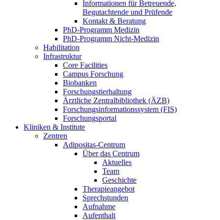
Informationen für Betreuende,
Begutachtende und Prüfende
Kontakt & Beratung
PhD-Programm Medizin
PhD-Programm Nicht-Medizin
Habilitation
Infrastruktur
Core Facilities
Campus Forschung
Biobanken
Forschungstierhaltung
Ärztliche Zentralbibliothek (ÄZB)
Forschungsinformationssystem (FIS)
Forschungsportal
Kliniken & Institute
Zentren
Adipositas-Centrum
Über das Centrum
Aktuelles
Team
Geschichte
Therapieangebot
Sprechstunden
Aufnahme
Aufenthalt