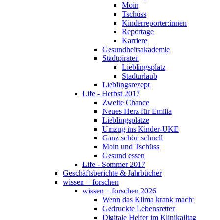
Moin
Tschüss
Kinderreporter:innen
Reportage
Karriere
Gesundheitsakademie
Stadtpiraten
Lieblingsplatz
Stadturlaub
Lieblingsrezept
Life - Herbst 2017
Zweite Chance
Neues Herz für Emilia
Lieblingsplätze
Umzug ins Kinder-UKE
Ganz schön schnell
Moin und Tschüss
Gesund essen
Life - Sommer 2017
Geschäftsberichte & Jahrbücher
wissen + forschen
wissen + forschen 2026
Wenn das Klima krank macht
Gedruckte Lebensretter
Digitale Helfer im Klinikalltag