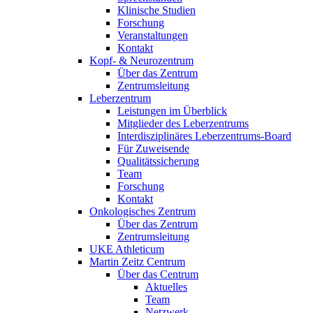
Klinische Studien
Forschung
Veranstaltungen
Kontakt
Kopf- & Neurozentrum
Über das Zentrum
Zentrumsleitung
Leberzentrum
Leistungen im Überblick
Mitglieder des Leberzentrums
Interdisziplinäres Leberzentrums-Board
Für Zuweisende
Qualitätssicherung
Team
Forschung
Kontakt
Onkologisches Zentrum
Über das Zentrum
Zentrumsleitung
UKE Athleticum
Martin Zeitz Centrum
Über das Centrum
Aktuelles
Team
Netzwerk