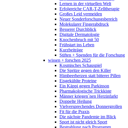
Lernen in der virtuellen Welt
Erfolgreiche CAR-T-Zelltherapie
Großes Leid vermeiden
Neuer Sonderforschungsbereich
Molekularer Fingerabdruck
Besserer Durchblick
Digitale Dermatologie
Knochenbruch mit 50
Frühstart ins Leben
Kurzbeiträge
Stiften + Spenden für die Forschung
wissen + forschen 2025
Kosmisches Schauspiel
Die Spritze gegen den Killer
Himbeerherzen statt bitterer Pillen
Eisgekühlte Proteine
Ein Käppi gegen Parkinson
Pharmakologische Trickkiste
Männer kriegen´nen Herzinfarkt
Doppelte Heilung
Vielversprechendes Donnergrollen
Fit für die Praxis
Die nächste Pandemie im Blick
Sport ist nicht gleich Sport
Bestrahlung nach Programm