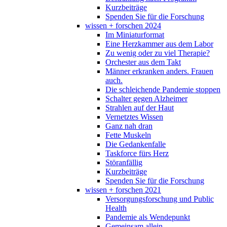
Kurzbeiträge
Spenden Sie für die Forschung
wissen + forschen 2024
Im Miniaturformat
Eine Herzkammer aus dem Labor
Zu wenig oder zu viel Therapie?
Orchester aus dem Takt
Männer erkranken anders. Frauen
auch.
Die schleichende Pandemie stoppen
Schalter gegen Alzheimer
Strahlen auf der Haut
Vernetztes Wissen
Ganz nah dran
Fette Muskeln
Die Gedankenfalle
Taskforce fürs Herz
Störanfällig
Kurzbeiträge
Spenden Sie für die Forschung
wissen + forschen 2021
Versorgungsforschung und Public
Health
Pandemie als Wendepunkt
Gemeinsam allein