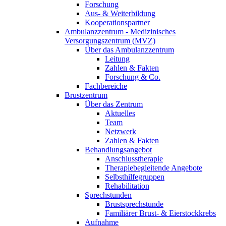
Forschung
Aus- & Weiterbildung
Kooperationspartner
Ambulanzzentrum - Medizinisches
Versorgungszentrum (MVZ)
Über das Ambulanzzentrum
Leitung
Zahlen & Fakten
Forschung & Co.
Fachbereiche
Brustzentrum
Über das Zentrum
Aktuelles
Team
Netzwerk
Zahlen & Fakten
Behandlungsangebot
Anschlusstherapie
Therapiebegleitende Angebote
Selbsthilfegruppen
Rehabilitation
Sprechstunden
Brustsprechstunde
Familiärer Brust- & Eierstockkrebs
Aufnahme