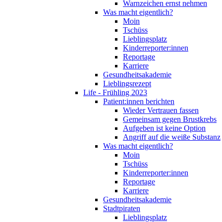
Warnzeichen ernst nehmen
Was macht eigentlich?
Moin
Tschüss
Lieblingsplatz
Kinderreporter:innen
Reportage
Karriere
Gesundheitsakademie
Lieblingsrezept
Life - Frühling 2023
Patient:innen berichten
Wieder Vertrauen fassen
Gemeinsam gegen Brustkrebs
Aufgeben ist keine Option
Angriff auf die weiße Substanz
Was macht eigentlich?
Moin
Tschüss
Kinderreporter:innen
Reportage
Karriere
Gesundheitsakademie
Stadtpiraten
Lieblingsplatz