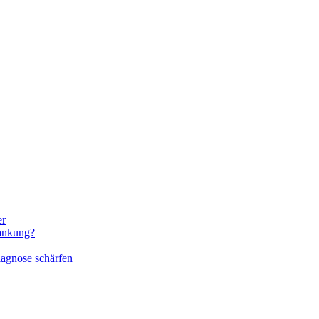
er
rankung?
iagnose schärfen