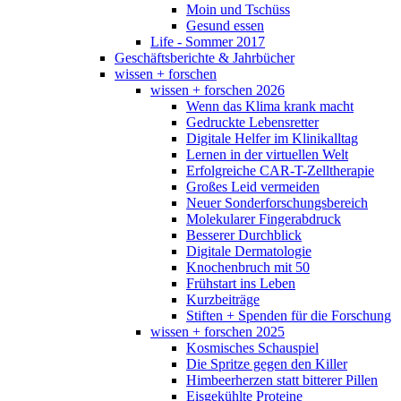
Moin und Tschüss
Gesund essen
Life - Sommer 2017
Geschäftsberichte & Jahrbücher
wissen + forschen
wissen + forschen 2026
Wenn das Klima krank macht
Gedruckte Lebensretter
Digitale Helfer im Klinikalltag
Lernen in der virtuellen Welt
Erfolgreiche CAR-T-Zelltherapie
Großes Leid vermeiden
Neuer Sonderforschungsbereich
Molekularer Fingerabdruck
Besserer Durchblick
Digitale Dermatologie
Knochenbruch mit 50
Frühstart ins Leben
Kurzbeiträge
Stiften + Spenden für die Forschung
wissen + forschen 2025
Kosmisches Schauspiel
Die Spritze gegen den Killer
Himbeerherzen statt bitterer Pillen
Eisgekühlte Proteine