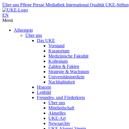
Über uns
Pflege
Presse
Mediathek
International
Qualität
UKE-Stiftu
EN
Menü
Allgemein
Über uns
Das UKE
Vorstand
Kuratorium
Medizinische Fakultät
Kollegium
Zahlen & Fakten
Strategie & Wachstum
Universitätsmedizin
Nachhaltigkeit
Historie
Leitbild
Freundes- und Förderkreis
Über uns
Mitgliedschaft
Aktuelles
UKE-Art
Newsarchiv
UKE Alumni-Verein