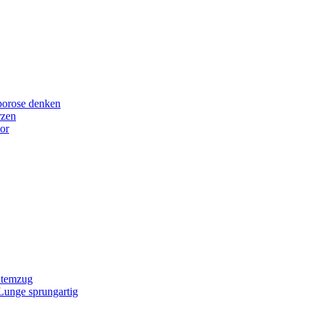
porose denken
rzen
or
Atemzug
 Lunge sprungartig