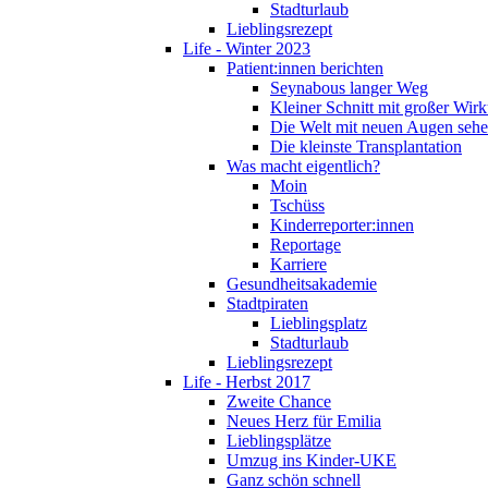
Stadturlaub
Lieblingsrezept
Life - Winter 2023
Patient:innen berichten
Seynabous langer Weg
Kleiner Schnitt mit großer Wir
Die Welt mit neuen Augen seh
Die kleinste Transplantation
Was macht eigentlich?
Moin
Tschüss
Kinderreporter:innen
Reportage
Karriere
Gesundheitsakademie
Stadtpiraten
Lieblingsplatz
Stadturlaub
Lieblingsrezept
Life - Herbst 2017
Zweite Chance
Neues Herz für Emilia
Lieblingsplätze
Umzug ins Kinder-UKE
Ganz schön schnell