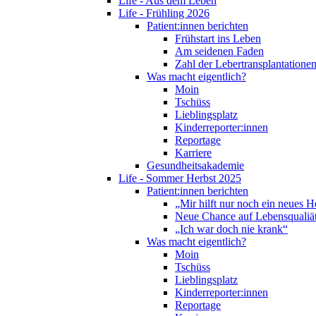
Life - Aus dem Leben
Life - Frühling 2026
Patient:innen berichten
Frühstart ins Leben
Am seidenen Faden
Zahl der Lebertransplantationen
Was macht eigentlich?
Moin
Tschüss
Lieblingsplatz
Kinderreporter:innen
Reportage
Karriere
Gesundheitsakademie
Life - Sommer Herbst 2025
Patient:innen berichten
„Mir hilft nur noch ein neues H
Neue Chance auf Lebensqualiä
„Ich war doch nie krank“
Was macht eigentlich?
Moin
Tschüss
Lieblingsplatz
Kinderreporter:innen
Reportage