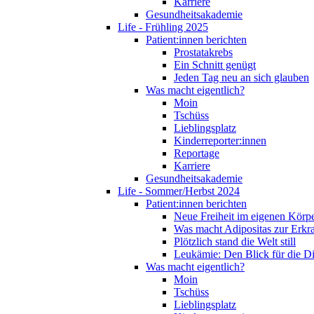
Karriere
Gesundheitsakademie
Life - Frühling 2025
Patient:innen berichten
Prostatakrebs
Ein Schnitt genügt
Jeden Tag neu an sich glauben
Was macht eigentlich?
Moin
Tschüss
Lieblingsplatz
Kinderreporter:innen
Reportage
Karriere
Gesundheitsakademie
Life - Sommer/Herbst 2024
Patient:innen berichten
Neue Freiheit im eigenen Körp
Was macht Adipositas zur Erk
Plötzlich stand die Welt still
Leukämie: Den Blick für die D
Was macht eigentlich?
Moin
Tschüss
Lieblingsplatz