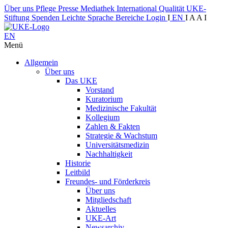
Über uns
Pflege
Presse
Mediathek
International
Qualität
UKE-
Stiftung
Spenden
Leichte Sprache
Bereiche
Login
I
EN
I
A
A
I
EN
Menü
Allgemein
Über uns
Das UKE
Vorstand
Kuratorium
Medizinische Fakultät
Kollegium
Zahlen & Fakten
Strategie & Wachstum
Universitätsmedizin
Nachhaltigkeit
Historie
Leitbild
Freundes- und Förderkreis
Über uns
Mitgliedschaft
Aktuelles
UKE-Art
Newsarchiv