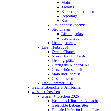
Moin
Tschüss
Kinderreporter:innen
Reportage
Karriere
Gesundheitsakademie
Stadtpiraten
Lieblingsplatz
Stadturlaub
Lieblingsrezept
Life - Herbst 2017
Zweite Chance
Neues Herz für Emilia
Lieblingsplätze
Umzug ins Kinder-UKE
Ganz schön schnell
Moin und Tschüss
Gesund essen
Life - Sommer 2017
Geschäftsberichte & Jahrbücher
wissen + forschen
wissen + forschen 2026
Wenn das Klima krank macht
Gedruckte Lebensretter
Digitale Helfer im Klinikalltag