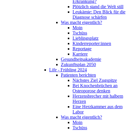
Erkrankung?
Plötzlich stand die Welt still
Leukämie: Den Blick für die
Diagnose schärfen
Was macht eigentlich?
Moin
Tschüss
Lieblingsplatz
Kinderreporter:innen
Reportage
Karriere
Gesundheitsakademie
Zukunftsplan 2050
Life - Frühling 2024
Patienten berichten
Nächstes Ziel Zugspitze
Bei Knochenbrüchen an
Osteoporose denken
Herzensbrecher mit halbem
Herzen
Eine Herzkammer aus dem
Labor
Was macht eigentlich?
Moin
Tschüss