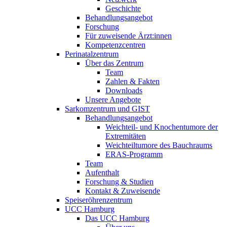
Geschichte
Behandlungsangebot
Forschung
Für zuweisende Ärzt:innen
Kompetenzcentren
Perinatalzentrum
Über das Zentrum
Team
Zahlen & Fakten
Downloads
Unsere Angebote
Sarkomzentrum und GIST
Behandlungsangebot
Weichteil- und Knochentumore der
Extremitäten
Weichteiltumore des Bauchraums
ERAS-Programm
Team
Aufenthalt
Forschung & Studien
Kontakt & Zuweisende
Speiseröhrenzentrum
UCC Hamburg
Das UCC Hamburg