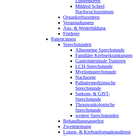
Lungenkrebs
Mildred Scheel
Nachwuchszentrum
Organkrebszentren
Veranstaltungen
Aus- & Weiterbildung
Förderer
Patient:innen
Sprechstunden
Allgemeine Sprechstunde
Familiäre Krebserkrankungen
Gastrointestinale Tumoren
LCH-Sprechstunde
Myelomsprechstunde
Nachsorge
Palliativmedizinische
Sprechstunde
Sarkom- & GIST-
Sprechstunde
Thoraxonkologische
Sprechstunde
weitere Sprechstunden
Behandlungsangebot
Zweitmeinung
Lotsen- & Krebsinformationsdienst