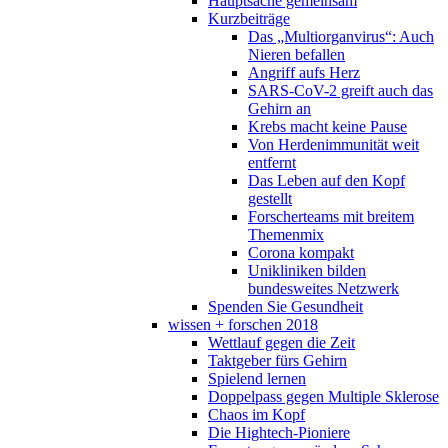
Hauptsache gemeinsam
Kurzbeiträge
Das „Multiorganvirus“: Auch
Nieren befallen
Angriff aufs Herz
SARS-CoV-2 greift auch das
Gehirn an
Krebs macht keine Pause
Von Herdenimmunität weit
entfernt
Das Leben auf den Kopf
gestellt
Forscherteams mit breitem
Themenmix
Corona kompakt
Unikliniken bilden
bundesweites Netzwerk
Spenden Sie Gesundheit
wissen + forschen 2018
Wettlauf gegen die Zeit
Taktgeber fürs Gehirn
Spielend lernen
Doppelpass gegen Multiple Sklerose
Chaos im Kopf
Die Hightech-Pioniere