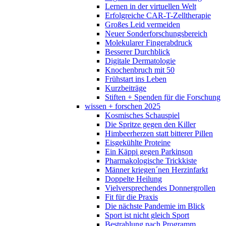
Lernen in der virtuellen Welt
Erfolgreiche CAR-T-Zelltherapie
Großes Leid vermeiden
Neuer Sonderforschungsbereich
Molekularer Fingerabdruck
Besserer Durchblick
Digitale Dermatologie
Knochenbruch mit 50
Frühstart ins Leben
Kurzbeiträge
Stiften + Spenden für die Forschung
wissen + forschen 2025
Kosmisches Schauspiel
Die Spritze gegen den Killer
Himbeerherzen statt bitterer Pillen
Eisgekühlte Proteine
Ein Käppi gegen Parkinson
Pharmakologische Trickkiste
Männer kriegen´nen Herzinfarkt
Doppelte Heilung
Vielversprechendes Donnergrollen
Fit für die Praxis
Die nächste Pandemie im Blick
Sport ist nicht gleich Sport
Bestrahlung nach Programm