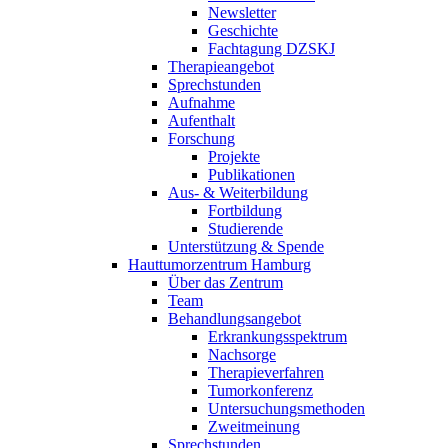
Newsletter
Geschichte
Fachtagung DZSKJ
Therapieangebot
Sprechstunden
Aufnahme
Aufenthalt
Forschung
Projekte
Publikationen
Aus- & Weiterbildung
Fortbildung
Studierende
Unterstützung & Spende
Hauttumorzentrum Hamburg
Über das Zentrum
Team
Behandlungsangebot
Erkrankungsspektrum
Nachsorge
Therapieverfahren
Tumorkonferenz
Untersuchungsmethoden
Zweitmeinung
Sprechstunden