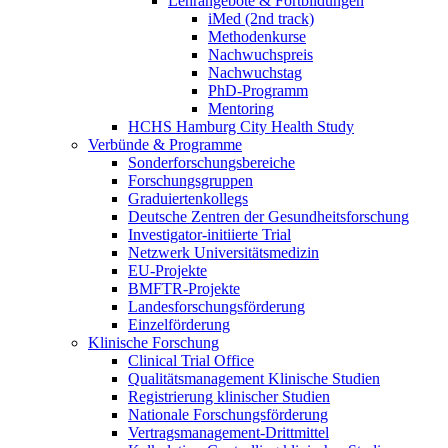
Lehrangebote & Fortbildungen
iMed (2nd track)
Methodenkurse
Nachwuchspreis
Nachwuchstag
PhD-Programm
Mentoring
HCHS Hamburg City Health Study
Verbünde & Programme
Sonderforschungsbereiche
Forschungsgruppen
Graduiertenkollegs
Deutsche Zentren der Gesundheitsforschung
Investigator-initiierte Trial
Netzwerk Universitätsmedizin
EU-Projekte
BMFTR-Projekte
Landesforschungsförderung
Einzelförderung
Klinische Forschung
Clinical Trial Office
Qualitätsmanagement Klinische Studien
Registrierung klinischer Studien
Nationale Forschungsförderung
Vertragsmanagement-Drittmittel