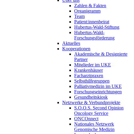
Über uns
Zahlen & Fakten
Organigramm
Team
Patient:innenbeirat
Hubertus-Wald-Stiftung
Hubertus-Wald-
Forschungsförderung
Aktuelles
Kooperationen
Akademische & Designierte
Partner
Mitglieder im UKE
Krankenhäuser
Facharztpraxen
Selbsthilfegruppen
Palliativmedizin im UKE
Forschungseinrichtungen
Gesundheitskiosk
Netzwerke & Verbundprojekte
S.O.O.S. Second Opinion
Oncology Service
ONCOnnect
Nationales Netzwerk
Genomische Medizin