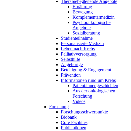
Therapiebegleitende Angebote
Ernährung
Bewegung
Komplementärmedizin
Psychoonkologische
Angebote
Sozialberatung
Studienteilnahme
Personalisierte Medizin
Leben nach Krebs
Palliativversorgung
Selbsthilfe
Angehörige
Beteiligung & Engagement
Prävention
Informationen rund um Krebs
Patient:innengeschichten
Aus der onkologischen
Forschung
Videos
Forschung
Forschungsschwerpunkte
Biobank
Core Facilities
Publikationen