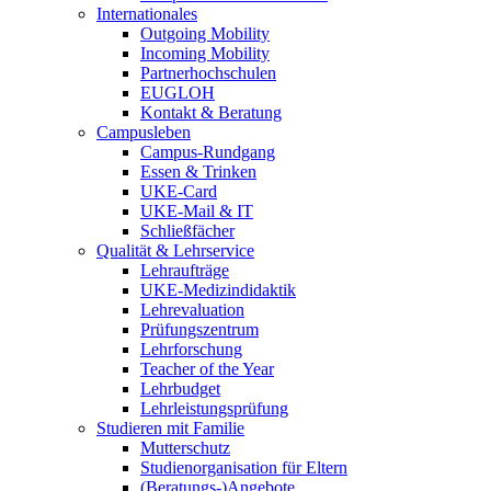
Internationales
Outgoing Mobility
Incoming Mobility
Partnerhochschulen
EUGLOH
Kontakt & Beratung
Campusleben
Campus-Rundgang
Essen & Trinken
UKE-Card
UKE-Mail & IT
Schließfächer
Qualität & Lehrservice
Lehraufträge
UKE-Medizindidaktik
Lehrevaluation
Prüfungszentrum
Lehrforschung
Teacher of the Year
Lehrbudget
Lehrleistungsprüfung
Studieren mit Familie
Mutterschutz
Studienorganisation für Eltern
(Beratungs-)Angebote