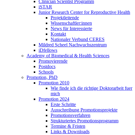
Clinician Scientist Programm
iSTAR
Junior Research Center for Reproductive Health
Projektleitende
Wissenschaftler:innen
News für Interessierte
Kontakt
Nationaler Verbund CERES
Mildred Scheel Nachwuchszentrum
iDfellows
Academy of Biomedical & Health Sciences
Promovierende
Postdocs
Schools
Promotion, PhD
Promotion 2010
Wie finde ich die richtige Doktorarbeit fuer
mich
Promotion 2024
Erste Schritte
Ausschreibung Promotionsprojekte
Promotionsverfahren
Strukturiertes Promotionsprogramm
Termine & Fristen
Links & Downloads