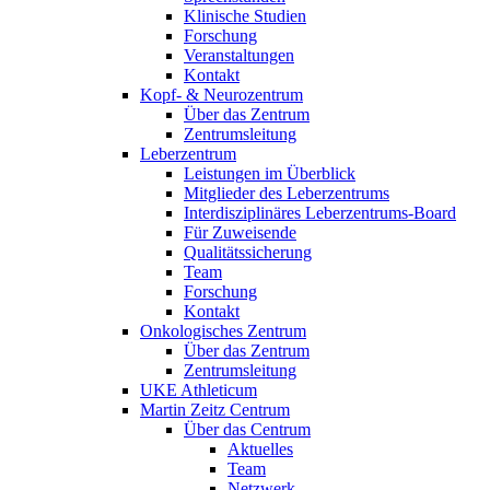
Klinische Studien
Forschung
Veranstaltungen
Kontakt
Kopf- & Neurozentrum
Über das Zentrum
Zentrumsleitung
Leberzentrum
Leistungen im Überblick
Mitglieder des Leberzentrums
Interdisziplinäres Leberzentrums-Board
Für Zuweisende
Qualitätssicherung
Team
Forschung
Kontakt
Onkologisches Zentrum
Über das Zentrum
Zentrumsleitung
UKE Athleticum
Martin Zeitz Centrum
Über das Centrum
Aktuelles
Team
Netzwerk