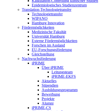
Kalkulation-Controlling klinischer Studien
Epidemiologisches Studienzentrum
Translation-Technologietransfer
Technologietransfer
WIPANO
Hamburg Innovation
Fördermöglichkeiten
Medizinische Fakultät
Universität Hamburg
Externe Fördermöglichkeiten
Forschen im Ausland
EU-Forschungsförderung
Gleichstellung
Nachwuchsförderung
iPRIME
Über iPRIME
Leitungsteam
iPRIME-EKFS
Aktuelles
Stipendien
Ausbildungsprogramm
Bewerbung
Projekte
Alumni
iPRIME-CS