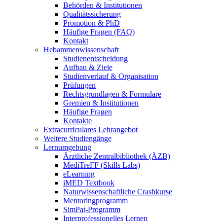
Behörden & Institutionen
Qualitätssicherung
Promotion & PhD
Häufige Fragen (FAQ)
Kontakt
Hebammenwissenschaft
Studienentscheidung
Aufbau & Ziele
Studienverlauf & Organisation
Prüfungen
Rechtsgrundlagen & Formulare
Gremien & Institutionen
Häufige Fragen
Kontakte
Extracurriculares Lehrangebot
Weitere Studiengänge
Lernumgebung
Ärztliche Zentralbibliothek (ÄZB)
MediTreFF (Skills Labs)
eLearning
iMED Textbook
Naturwissenschaftliche Crashkurse
Mentoringprogramm
SimPat-Programm
Interprofessionelles Lernen