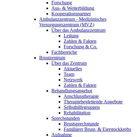
Forschung
Aus- & Weiterbildung
Kooperationspartner
Ambulanzzentrum - Medizinisches
Versorgungszentrum (MVZ)
Über das Ambulanzzentrum
Leitung
Zahlen & Fakten
Forschung & Co.
Fachbereiche
Brustzentrum
Über das Zentrum
Aktuelles
Team
Netzwerk
Zahlen & Fakten
Behandlungsangebot
Anschlusstherapie
Therapiebegleitende Angebote
Selbsthilfegruppen
Rehabilitation
Sprechstunden
Brustsprechstunde
Familiärer Brust- & Eierstockkrebs
Aufnahme