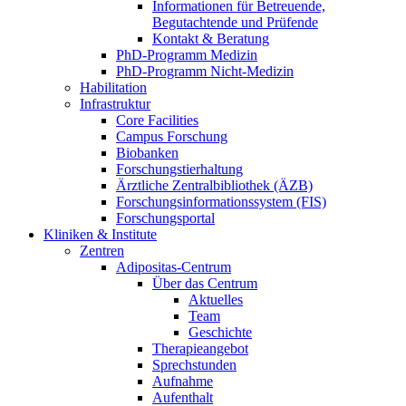
Informationen für Betreuende,
Begutachtende und Prüfende
Kontakt & Beratung
PhD-Programm Medizin
PhD-Programm Nicht-Medizin
Habilitation
Infrastruktur
Core Facilities
Campus Forschung
Biobanken
Forschungstierhaltung
Ärztliche Zentralbibliothek (ÄZB)
Forschungsinformationssystem (FIS)
Forschungsportal
Kliniken & Institute
Zentren
Adipositas-Centrum
Über das Centrum
Aktuelles
Team
Geschichte
Therapieangebot
Sprechstunden
Aufnahme
Aufenthalt