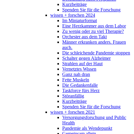
Kurzbeiträge
Spenden Sie für die Forschung
wissen + forschen 2024
Im Miniaturformat
Eine Herzkammer aus dem Labor
Zu wenig oder zu viel Therapie?
Orchester aus dem Takt
Männer erkranken anders. Frauen
auch.
Die schleichende Pandemie stoppen
Schalter gegen Alzheimer
Strahlen auf der Haut
Vernetztes Wissen
Ganz nah dran
Fette Muskeln
Die Gedankenfalle
Taskforce fürs Herz
Störanfällig
Kurzbeiträge
Spenden Sie für die Forschung
wissen + forschen 2021
Versorgungsforschung und Public
Health
Pandemie als Wendepunkt
Gemeinsam allein