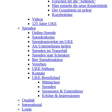
Forschen für die "Seltenen"
Hier entsteht die neue Kinderklinik
Der Grundstein ist gelegt
Kurzbeiträge
Videos
125 Jahre UKE
Spenden
Online-Spende
Spendenkonto
Spendenprojekte im UKE
Als Unternehmen helfen
Spenden im Trauerfall
Spenden statt Schenken
Ihre Spendenaktion
Vererben
UKE-Stiftung
Kontakt
UKE-Benefizlauf
Mitmachen
Spenden
Sponsoren & Unterstützer
Erfolge & Impressionen
Qualität
International
Login