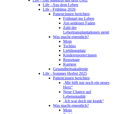
Life - Das Magazin aus dem UKE
Life - Aus dem Leben
Life - Frühling 2026
Patient:innen berichten
Frühstart ins Leben
Am seidenen Faden
Zahl der
Lebertransplantationen steigt
Was macht eigentlich?
Moin
Tschüss
Lieblingsplatz
Kinderreporter:innen
Reportage
Karriere
Gesundheitsakademie
Life - Sommer Herbst 2025
Patient:innen berichten
„Mir hilft nur noch ein neues
Herz“
Neue Chance auf
Lebensqualiät
„Ich war doch nie krank“
Was macht eigentlich?
Moin