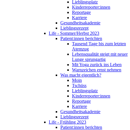
Lieblingsplatz
Kinderreporter:innen
Reportage
Karriere
Gesundheitsakademie
Lieblingsrezept
Life - Sommer/Herbst 2023
Patient:innen berichten
Tausend Tage bis zum letzten
Atemzug
Lebensqualität steigt mit neuer
Lunge sprungartig
Mit Yoga zurück ins Leben
Warnzeichen ernst nehmen
Was macht eigentlich?
Moin
Tschüss
Lieblingsplatz
Kinderreporter:innen
Reportage
Karriere
Gesundheitsakademie
Lieblingsrezept
Life - Frühling 2023
Patient:innen berichten