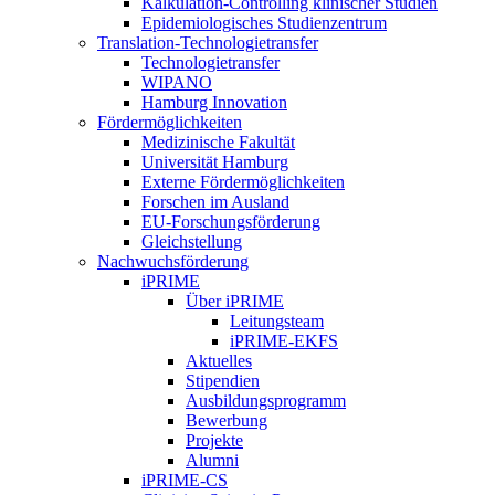
Kalkulation-Controlling klinischer Studien
Epidemiologisches Studienzentrum
Translation-Technologietransfer
Technologietransfer
WIPANO
Hamburg Innovation
Fördermöglichkeiten
Medizinische Fakultät
Universität Hamburg
Externe Fördermöglichkeiten
Forschen im Ausland
EU-Forschungsförderung
Gleichstellung
Nachwuchsförderung
iPRIME
Über iPRIME
Leitungsteam
iPRIME-EKFS
Aktuelles
Stipendien
Ausbildungsprogramm
Bewerbung
Projekte
Alumni
iPRIME-CS