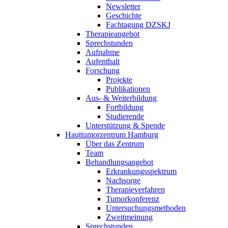
Newsletter
Geschichte
Fachtagung DZSKJ
Therapieangebot
Sprechstunden
Aufnahme
Aufenthalt
Forschung
Projekte
Publikationen
Aus- & Weiterbildung
Fortbildung
Studierende
Unterstützung & Spende
Hauttumorzentrum Hamburg
Über das Zentrum
Team
Behandlungsangebot
Erkrankungsspektrum
Nachsorge
Therapieverfahren
Tumorkonferenz
Untersuchungsmethoden
Zweitmeinung
Sprechstunden