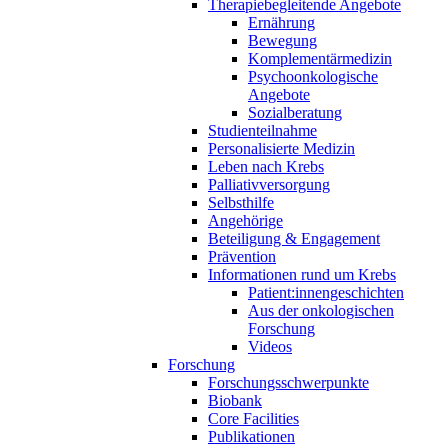
Therapiebegleitende Angebote
Ernährung
Bewegung
Komplementärmedizin
Psychoonkologische
Angebote
Sozialberatung
Studienteilnahme
Personalisierte Medizin
Leben nach Krebs
Palliativversorgung
Selbsthilfe
Angehörige
Beteiligung & Engagement
Prävention
Informationen rund um Krebs
Patient:innengeschichten
Aus der onkologischen
Forschung
Videos
Forschung
Forschungsschwerpunkte
Biobank
Core Facilities
Publikationen