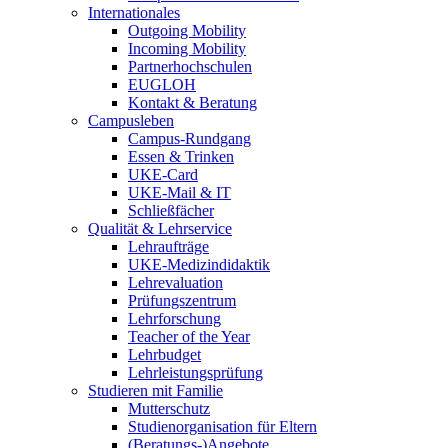
Internationales
Outgoing Mobility
Incoming Mobility
Partnerhochschulen
EUGLOH
Kontakt & Beratung
Campusleben
Campus-Rundgang
Essen & Trinken
UKE-Card
UKE-Mail & IT
Schließfächer
Qualität & Lehrservice
Lehraufträge
UKE-Medizindidaktik
Lehrevaluation
Prüfungszentrum
Lehrforschung
Teacher of the Year
Lehrbudget
Lehrleistungsprüfung
Studieren mit Familie
Mutterschutz
Studienorganisation für Eltern
(Beratungs-)Angebote