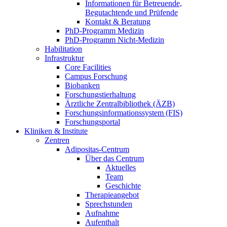
Informationen für Betreuende,
Begutachtende und Prüfende
Kontakt & Beratung
PhD-Programm Medizin
PhD-Programm Nicht-Medizin
Habilitation
Infrastruktur
Core Facilities
Campus Forschung
Biobanken
Forschungstierhaltung
Ärztliche Zentralbibliothek (ÄZB)
Forschungsinformationssystem (FIS)
Forschungsportal
Kliniken & Institute
Zentren
Adipositas-Centrum
Über das Centrum
Aktuelles
Team
Geschichte
Therapieangebot
Sprechstunden
Aufnahme
Aufenthalt