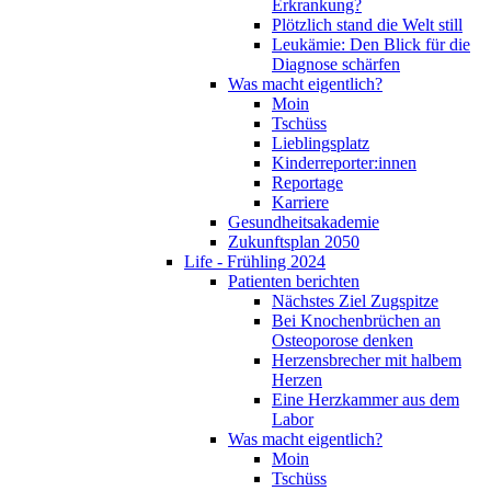
Erkrankung?
Plötzlich stand die Welt still
Leukämie: Den Blick für die
Diagnose schärfen
Was macht eigentlich?
Moin
Tschüss
Lieblingsplatz
Kinderreporter:innen
Reportage
Karriere
Gesundheitsakademie
Zukunftsplan 2050
Life - Frühling 2024
Patienten berichten
Nächstes Ziel Zugspitze
Bei Knochenbrüchen an
Osteoporose denken
Herzensbrecher mit halbem
Herzen
Eine Herzkammer aus dem
Labor
Was macht eigentlich?
Moin
Tschüss