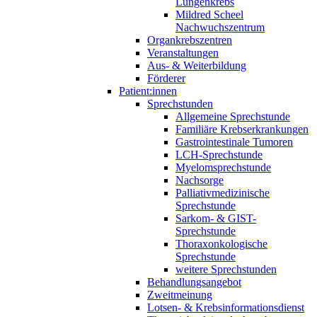
Lungenkrebs
Mildred Scheel
Nachwuchszentrum
Organkrebszentren
Veranstaltungen
Aus- & Weiterbildung
Förderer
Patient:innen
Sprechstunden
Allgemeine Sprechstunde
Familiäre Krebserkrankungen
Gastrointestinale Tumoren
LCH-Sprechstunde
Myelomsprechstunde
Nachsorge
Palliativmedizinische
Sprechstunde
Sarkom- & GIST-
Sprechstunde
Thoraxonkologische
Sprechstunde
weitere Sprechstunden
Behandlungsangebot
Zweitmeinung
Lotsen- & Krebsinformationsdienst