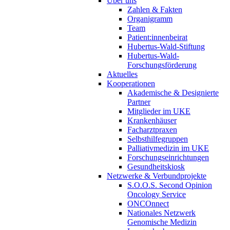
Über uns
Zahlen & Fakten
Organigramm
Team
Patient:innenbeirat
Hubertus-Wald-Stiftung
Hubertus-Wald-
Forschungsförderung
Aktuelles
Kooperationen
Akademische & Designierte
Partner
Mitglieder im UKE
Krankenhäuser
Facharztpraxen
Selbsthilfegruppen
Palliativmedizin im UKE
Forschungseinrichtungen
Gesundheitskiosk
Netzwerke & Verbundprojekte
S.O.O.S. Second Opinion
Oncology Service
ONCOnnect
Nationales Netzwerk
Genomische Medizin