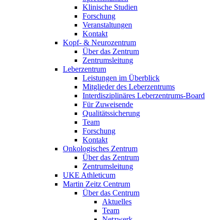
Klinische Studien
Forschung
Veranstaltungen
Kontakt
Kopf- & Neurozentrum
Über das Zentrum
Zentrumsleitung
Leberzentrum
Leistungen im Überblick
Mitglieder des Leberzentrums
Interdisziplinäres Leberzentrums-Board
Für Zuweisende
Qualitätssicherung
Team
Forschung
Kontakt
Onkologisches Zentrum
Über das Zentrum
Zentrumsleitung
UKE Athleticum
Martin Zeitz Centrum
Über das Centrum
Aktuelles
Team
Netzwerk