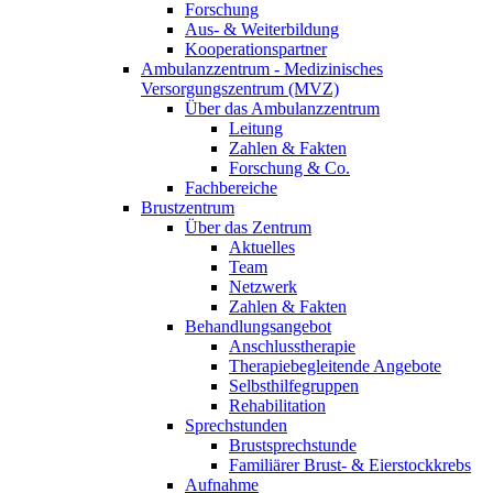
Forschung
Aus- & Weiterbildung
Kooperationspartner
Ambulanzzentrum - Medizinisches
Versorgungszentrum (MVZ)
Über das Ambulanzzentrum
Leitung
Zahlen & Fakten
Forschung & Co.
Fachbereiche
Brustzentrum
Über das Zentrum
Aktuelles
Team
Netzwerk
Zahlen & Fakten
Behandlungsangebot
Anschlusstherapie
Therapiebegleitende Angebote
Selbsthilfegruppen
Rehabilitation
Sprechstunden
Brustsprechstunde
Familiärer Brust- & Eierstockkrebs
Aufnahme