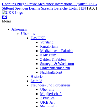
Über uns
Pflege
Presse
Mediathek
International
Qualität
UKE-
Stiftung
Spenden
Leichte Sprache
Bereiche
Login
I
EN
I
A
A
I
EN
Menü
Allgemein
Über uns
Das UKE
Vorstand
Kuratorium
Medizinische Fakultät
Kollegium
Zahlen & Fakten
Strategie & Wachstum
Universitätsmedizin
Nachhaltigkeit
Historie
Leitbild
Freundes- und Förderkreis
Über uns
Mitgliedschaft
Aktuelles
UKE-Art
Newsarchiv