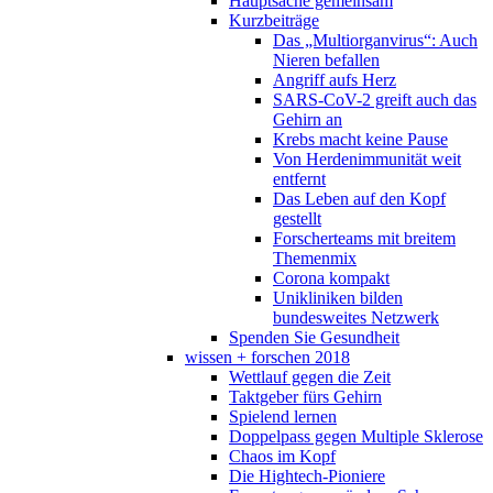
Hauptsache gemeinsam
Kurzbeiträge
Das „Multiorganvirus“: Auch
Nieren befallen
Angriff aufs Herz
SARS-CoV-2 greift auch das
Gehirn an
Krebs macht keine Pause
Von Herdenimmunität weit
entfernt
Das Leben auf den Kopf
gestellt
Forscherteams mit breitem
Themenmix
Corona kompakt
Unikliniken bilden
bundesweites Netzwerk
Spenden Sie Gesundheit
wissen + forschen 2018
Wettlauf gegen die Zeit
Taktgeber fürs Gehirn
Spielend lernen
Doppelpass gegen Multiple Sklerose
Chaos im Kopf
Die Hightech-Pioniere