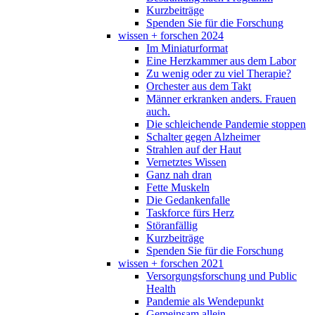
Kurzbeiträge
Spenden Sie für die Forschung
wissen + forschen 2024
Im Miniaturformat
Eine Herzkammer aus dem Labor
Zu wenig oder zu viel Therapie?
Orchester aus dem Takt
Männer erkranken anders. Frauen
auch.
Die schleichende Pandemie stoppen
Schalter gegen Alzheimer
Strahlen auf der Haut
Vernetztes Wissen
Ganz nah dran
Fette Muskeln
Die Gedankenfalle
Taskforce fürs Herz
Störanfällig
Kurzbeiträge
Spenden Sie für die Forschung
wissen + forschen 2021
Versorgungsforschung und Public
Health
Pandemie als Wendepunkt
Gemeinsam allein