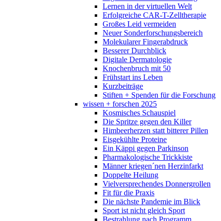
Lernen in der virtuellen Welt
Erfolgreiche CAR-T-Zelltherapie
Großes Leid vermeiden
Neuer Sonderforschungsbereich
Molekularer Fingerabdruck
Besserer Durchblick
Digitale Dermatologie
Knochenbruch mit 50
Frühstart ins Leben
Kurzbeiträge
Stiften + Spenden für die Forschung
wissen + forschen 2025
Kosmisches Schauspiel
Die Spritze gegen den Killer
Himbeerherzen statt bitterer Pillen
Eisgekühlte Proteine
Ein Käppi gegen Parkinson
Pharmakologische Trickkiste
Männer kriegen´nen Herzinfarkt
Doppelte Heilung
Vielversprechendes Donnergrollen
Fit für die Praxis
Die nächste Pandemie im Blick
Sport ist nicht gleich Sport
Bestrahlung nach Programm