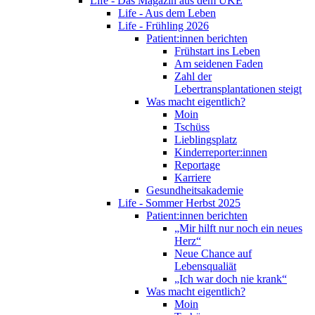
Life - Das Magazin aus dem UKE
Life - Aus dem Leben
Life - Frühling 2026
Patient:innen berichten
Frühstart ins Leben
Am seidenen Faden
Zahl der
Lebertransplantationen steigt
Was macht eigentlich?
Moin
Tschüss
Lieblingsplatz
Kinderreporter:innen
Reportage
Karriere
Gesundheitsakademie
Life - Sommer Herbst 2025
Patient:innen berichten
„Mir hilft nur noch ein neues
Herz“
Neue Chance auf
Lebensqualiät
„Ich war doch nie krank“
Was macht eigentlich?
Moin