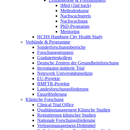
Lehrangebote & Fortbildungen
iMed (2nd track)
Methodenkurse
Nachwuchspreis
Nachwuchstag
PhD-Programm
Mentoring
HCHS Hamburg City Health Study
Verbünde & Programme
Sonderforschungsbereiche
Forschungsgruppen
Graduiertenkollegs
Deutsche Zentren der Gesundheitsforschung
Investigator-initiierte Trial
Netzwerk Universitätsmedizin
EU-Projekte
BMFTR-Projekte
Landesforschungsförderung
Einzelförderung
Klinische Forschung
Clinical Trial Office
Qualitätsmanagement Klinische Studien
Registrierung klinischer Studien
Nationale Forschungsförderung
Vertragsmanagement-Drittmittel