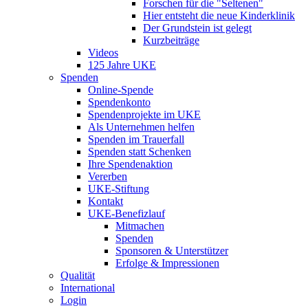
Forschen für die "Seltenen"
Hier entsteht die neue Kinderklinik
Der Grundstein ist gelegt
Kurzbeiträge
Videos
125 Jahre UKE
Spenden
Online-Spende
Spendenkonto
Spendenprojekte im UKE
Als Unternehmen helfen
Spenden im Trauerfall
Spenden statt Schenken
Ihre Spendenaktion
Vererben
UKE-Stiftung
Kontakt
UKE-Benefizlauf
Mitmachen
Spenden
Sponsoren & Unterstützer
Erfolge & Impressionen
Qualität
International
Login