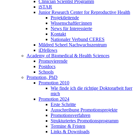
Clinician Scientist Programm
iSTAR
Junior Research Center for Reproductive Health
Projektleitende
Wissenschaftler:innen
News für Interessierte
Kontakt
Nationaler Verbund CERES
Mildred Scheel Nachwuchszentrum
iDfellows
Academy of Biomedical & Health Sciences
Promovierende
Postdocs
Schools
Promotion, PhD
Promotion 2010
Wie finde ich die richtige Doktorarbeit fuer
mich
Promotion 2024
Erste Schritte
Ausschreibung Promotionsprojekte
Promotionsverfahren
Strukturiertes Promotionsprogramm
Termine & Fristen
Links & Downloads