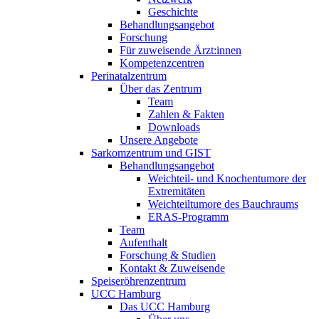
Geschichte
Behandlungsangebot
Forschung
Für zuweisende Ärzt:innen
Kompetenzcentren
Perinatalzentrum
Über das Zentrum
Team
Zahlen & Fakten
Downloads
Unsere Angebote
Sarkomzentrum und GIST
Behandlungsangebot
Weichteil- und Knochentumore der
Extremitäten
Weichteiltumore des Bauchraums
ERAS-Programm
Team
Aufenthalt
Forschung & Studien
Kontakt & Zuweisende
Speiseröhrenzentrum
UCC Hamburg
Das UCC Hamburg