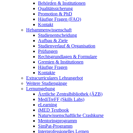
Behörden & Institutionen
Qualitätssicherung
Promotion & PhD
Häufige Fragen (FAQ)
Kontakt
Hebammenwissenschaft
Studienentscheidung
Aufbau & Ziele
Studienverlauf & Organisation
Prüfungen
Rechtsgrundlagen & Formulare
Gremien & Institutionen
Häufige Fragen
Kontakte
Extracurriculares Lehrangebot
Weitere Studiengänge
Lernumgebung
Ärztliche Zentralbibliothek (ÄZB)
MediTreFF (Skills Labs)
eLearning
iMED Textbook
Naturwissenschaftliche Crashkurse
Mentoringprogramm
SimPat-Programm
Interprofessionelles Lernen