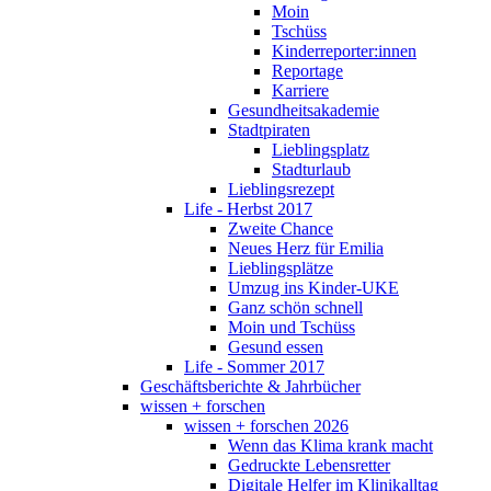
Moin
Tschüss
Kinderreporter:innen
Reportage
Karriere
Gesundheitsakademie
Stadtpiraten
Lieblingsplatz
Stadturlaub
Lieblingsrezept
Life - Herbst 2017
Zweite Chance
Neues Herz für Emilia
Lieblingsplätze
Umzug ins Kinder-UKE
Ganz schön schnell
Moin und Tschüss
Gesund essen
Life - Sommer 2017
Geschäftsberichte & Jahrbücher
wissen + forschen
wissen + forschen 2026
Wenn das Klima krank macht
Gedruckte Lebensretter
Digitale Helfer im Klinikalltag