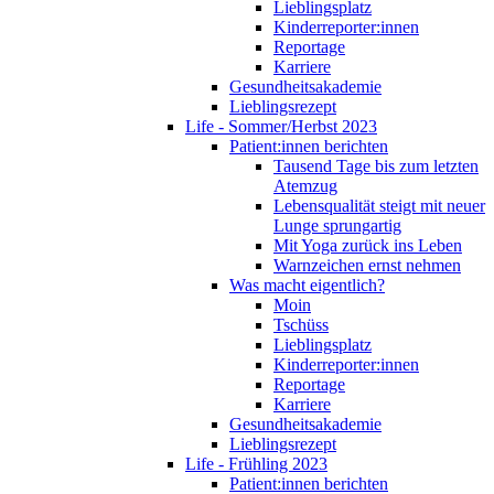
Lieblingsplatz
Kinderreporter:innen
Reportage
Karriere
Gesundheitsakademie
Lieblingsrezept
Life - Sommer/Herbst 2023
Patient:innen berichten
Tausend Tage bis zum letzten
Atemzug
Lebensqualität steigt mit neuer
Lunge sprungartig
Mit Yoga zurück ins Leben
Warnzeichen ernst nehmen
Was macht eigentlich?
Moin
Tschüss
Lieblingsplatz
Kinderreporter:innen
Reportage
Karriere
Gesundheitsakademie
Lieblingsrezept
Life - Frühling 2023
Patient:innen berichten