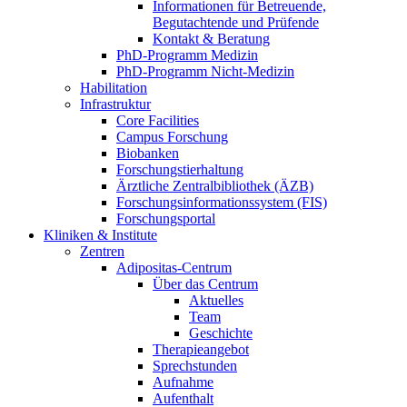
Informationen für Betreuende,
Begutachtende und Prüfende
Kontakt & Beratung
PhD-Programm Medizin
PhD-Programm Nicht-Medizin
Habilitation
Infrastruktur
Core Facilities
Campus Forschung
Biobanken
Forschungstierhaltung
Ärztliche Zentralbibliothek (ÄZB)
Forschungsinformationssystem (FIS)
Forschungsportal
Kliniken & Institute
Zentren
Adipositas-Centrum
Über das Centrum
Aktuelles
Team
Geschichte
Therapieangebot
Sprechstunden
Aufnahme
Aufenthalt