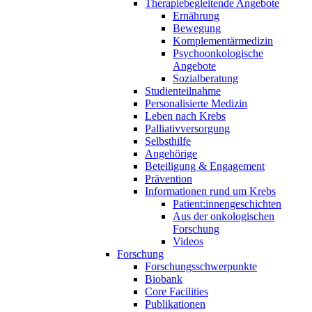
Therapiebegleitende Angebote
Ernährung
Bewegung
Komplementärmedizin
Psychoonkologische
Angebote
Sozialberatung
Studienteilnahme
Personalisierte Medizin
Leben nach Krebs
Palliativversorgung
Selbsthilfe
Angehörige
Beteiligung & Engagement
Prävention
Informationen rund um Krebs
Patient:innengeschichten
Aus der onkologischen
Forschung
Videos
Forschung
Forschungsschwerpunkte
Biobank
Core Facilities
Publikationen