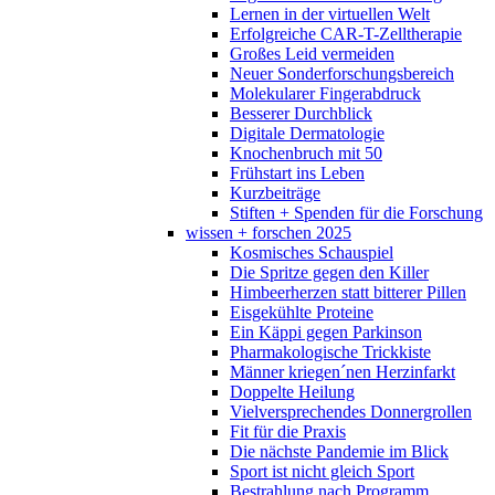
Lernen in der virtuellen Welt
Erfolgreiche CAR-T-Zelltherapie
Großes Leid vermeiden
Neuer Sonderforschungsbereich
Molekularer Fingerabdruck
Besserer Durchblick
Digitale Dermatologie
Knochenbruch mit 50
Frühstart ins Leben
Kurzbeiträge
Stiften + Spenden für die Forschung
wissen + forschen 2025
Kosmisches Schauspiel
Die Spritze gegen den Killer
Himbeerherzen statt bitterer Pillen
Eisgekühlte Proteine
Ein Käppi gegen Parkinson
Pharmakologische Trickkiste
Männer kriegen´nen Herzinfarkt
Doppelte Heilung
Vielversprechendes Donnergrollen
Fit für die Praxis
Die nächste Pandemie im Blick
Sport ist nicht gleich Sport
Bestrahlung nach Programm