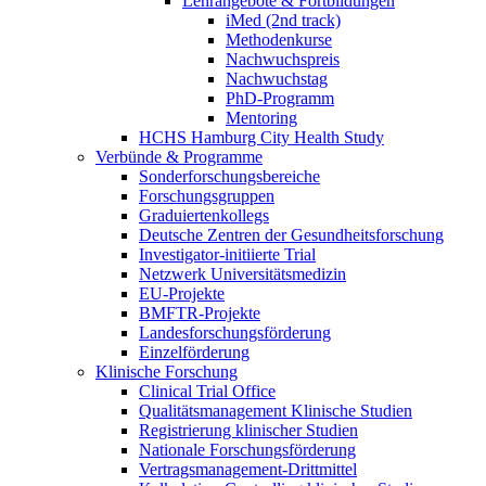
Lehrangebote & Fortbildungen
iMed (2nd track)
Methodenkurse
Nachwuchspreis
Nachwuchstag
PhD-Programm
Mentoring
HCHS Hamburg City Health Study
Verbünde & Programme
Sonderforschungsbereiche
Forschungsgruppen
Graduiertenkollegs
Deutsche Zentren der Gesundheitsforschung
Investigator-initiierte Trial
Netzwerk Universitätsmedizin
EU-Projekte
BMFTR-Projekte
Landesforschungsförderung
Einzelförderung
Klinische Forschung
Clinical Trial Office
Qualitätsmanagement Klinische Studien
Registrierung klinischer Studien
Nationale Forschungsförderung
Vertragsmanagement-Drittmittel