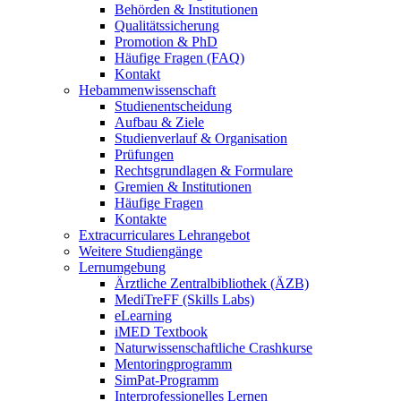
Behörden & Institutionen
Qualitätssicherung
Promotion & PhD
Häufige Fragen (FAQ)
Kontakt
Hebammenwissenschaft
Studienentscheidung
Aufbau & Ziele
Studienverlauf & Organisation
Prüfungen
Rechtsgrundlagen & Formulare
Gremien & Institutionen
Häufige Fragen
Kontakte
Extracurriculares Lehrangebot
Weitere Studiengänge
Lernumgebung
Ärztliche Zentralbibliothek (ÄZB)
MediTreFF (Skills Labs)
eLearning
iMED Textbook
Naturwissenschaftliche Crashkurse
Mentoringprogramm
SimPat-Programm
Interprofessionelles Lernen