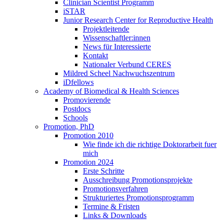
Clinician Scientist Programm
iSTAR
Junior Research Center for Reproductive Health
Projektleitende
Wissenschaftler:innen
News für Interessierte
Kontakt
Nationaler Verbund CERES
Mildred Scheel Nachwuchszentrum
iDfellows
Academy of Biomedical & Health Sciences
Promovierende
Postdocs
Schools
Promotion, PhD
Promotion 2010
Wie finde ich die richtige Doktorarbeit fuer
mich
Promotion 2024
Erste Schritte
Ausschreibung Promotionsprojekte
Promotionsverfahren
Strukturiertes Promotionsprogramm
Termine & Fristen
Links & Downloads