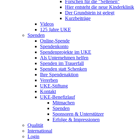
Forschen für die "Seltenen"
Hier entsteht die neue Kinderklinik
Der Grundstein ist gelegt
Kurzbeiträge
Videos
125 Jahre UKE
Spenden
Online-Spende
Spendenkonto
Spendenprojekte im UKE
Als Unternehmen helfen
Spenden im Trauerfall
Spenden statt Schenken
Ihre Spendenaktion
Vererben
UKE-Stiftung
Kontakt
UKE-Benefizlauf
Mitmachen
Spenden
Sponsoren & Unterstützer
Erfolge & Impressionen
Qualität
International
Login