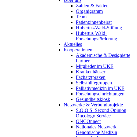
Über uns
Zahlen & Fakten
Organigramm
Team
Patient:innenbeirat
Hubertus-Wald-Stiftung
Hubertus-Wald-
Forschungsförderung
Aktuelles
Kooperationen
Akademische & Designierte
Partner
Mitglieder im UKE
Krankenhäuser
Facharztpraxen
Selbsthilfegruppen
Palliativmedizin im UKE
Forschungseinrichtungen
Gesundheitskiosk
Netzwerke & Verbundprojekte
S.O.O.S. Second Opinion
Oncology Service
ONCOnnect
Nationales Netzwerk
Genomische Medizin