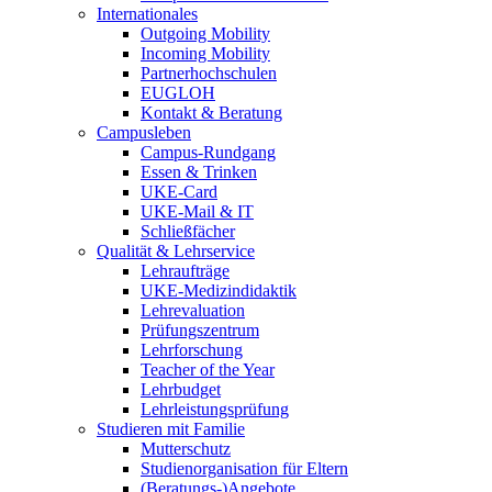
Internationales
Outgoing Mobility
Incoming Mobility
Partnerhochschulen
EUGLOH
Kontakt & Beratung
Campusleben
Campus-Rundgang
Essen & Trinken
UKE-Card
UKE-Mail & IT
Schließfächer
Qualität & Lehrservice
Lehraufträge
UKE-Medizindidaktik
Lehrevaluation
Prüfungszentrum
Lehrforschung
Teacher of the Year
Lehrbudget
Lehrleistungsprüfung
Studieren mit Familie
Mutterschutz
Studienorganisation für Eltern
(Beratungs-)Angebote