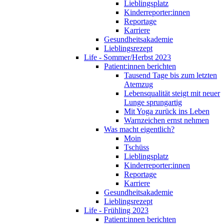
Lieblingsplatz
Kinderreporter:innen
Reportage
Karriere
Gesundheitsakademie
Lieblingsrezept
Life - Sommer/Herbst 2023
Patient:innen berichten
Tausend Tage bis zum letzten
Atemzug
Lebensqualität steigt mit neuer
Lunge sprungartig
Mit Yoga zurück ins Leben
Warnzeichen ernst nehmen
Was macht eigentlich?
Moin
Tschüss
Lieblingsplatz
Kinderreporter:innen
Reportage
Karriere
Gesundheitsakademie
Lieblingsrezept
Life - Frühling 2023
Patient:innen berichten