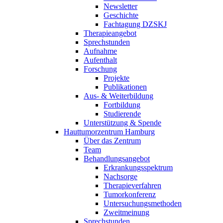
Newsletter
Geschichte
Fachtagung DZSKJ
Therapieangebot
Sprechstunden
Aufnahme
Aufenthalt
Forschung
Projekte
Publikationen
Aus- & Weiterbildung
Fortbildung
Studierende
Unterstützung & Spende
Hauttumorzentrum Hamburg
Über das Zentrum
Team
Behandlungsangebot
Erkrankungsspektrum
Nachsorge
Therapieverfahren
Tumorkonferenz
Untersuchungsmethoden
Zweitmeinung
Sprechstunden