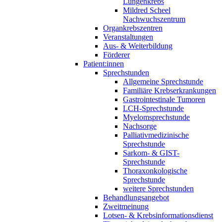
Lungenkrebs
Mildred Scheel
Nachwuchszentrum
Organkrebszentren
Veranstaltungen
Aus- & Weiterbildung
Förderer
Patient:innen
Sprechstunden
Allgemeine Sprechstunde
Familiäre Krebserkrankungen
Gastrointestinale Tumoren
LCH-Sprechstunde
Myelomsprechstunde
Nachsorge
Palliativmedizinische
Sprechstunde
Sarkom- & GIST-
Sprechstunde
Thoraxonkologische
Sprechstunde
weitere Sprechstunden
Behandlungsangebot
Zweitmeinung
Lotsen- & Krebsinformationsdienst