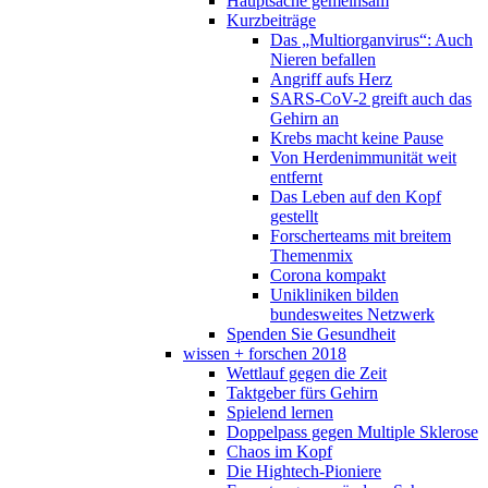
Hauptsache gemeinsam
Kurzbeiträge
Das „Multiorganvirus“: Auch
Nieren befallen
Angriff aufs Herz
SARS-CoV-2 greift auch das
Gehirn an
Krebs macht keine Pause
Von Herdenimmunität weit
entfernt
Das Leben auf den Kopf
gestellt
Forscherteams mit breitem
Themenmix
Corona kompakt
Unikliniken bilden
bundesweites Netzwerk
Spenden Sie Gesundheit
wissen + forschen 2018
Wettlauf gegen die Zeit
Taktgeber fürs Gehirn
Spielend lernen
Doppelpass gegen Multiple Sklerose
Chaos im Kopf
Die Hightech-Pioniere