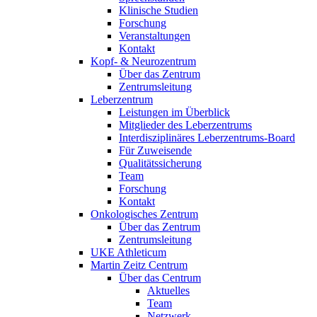
Klinische Studien
Forschung
Veranstaltungen
Kontakt
Kopf- & Neurozentrum
Über das Zentrum
Zentrumsleitung
Leberzentrum
Leistungen im Überblick
Mitglieder des Leberzentrums
Interdisziplinäres Leberzentrums-Board
Für Zuweisende
Qualitätssicherung
Team
Forschung
Kontakt
Onkologisches Zentrum
Über das Zentrum
Zentrumsleitung
UKE Athleticum
Martin Zeitz Centrum
Über das Centrum
Aktuelles
Team
Netzwerk