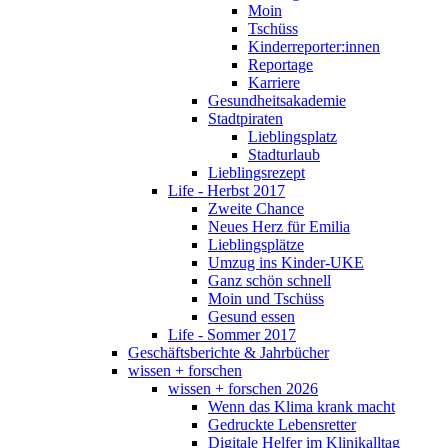
Moin
Tschüss
Kinderreporter:innen
Reportage
Karriere
Gesundheitsakademie
Stadtpiraten
Lieblingsplatz
Stadturlaub
Lieblingsrezept
Life - Herbst 2017
Zweite Chance
Neues Herz für Emilia
Lieblingsplätze
Umzug ins Kinder-UKE
Ganz schön schnell
Moin und Tschüss
Gesund essen
Life - Sommer 2017
Geschäftsberichte & Jahrbücher
wissen + forschen
wissen + forschen 2026
Wenn das Klima krank macht
Gedruckte Lebensretter
Digitale Helfer im Klinikalltag