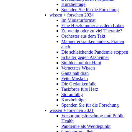
Kurzbeiträge
Spenden Sie für die Forschung
wissen + forschen 2024
Im Miniaturformat
Eine Herzkammer aus dem Labor
Zu wenig oder zu viel Therapie?
Orchester aus dem Takt
Männer erkranken anders. Frauen
auch.
Die schleichende Pandemie stoppen
Schalter gegen Alzheimer
Strahlen auf der Haut
Vernetztes Wissen
Ganz nah dran
Fette Muskeln
Die Gedankenfalle
Taskforce fürs Herz
Störanfällig
Kurzbeiträge
Spenden Sie für die Forschung
wissen + forschen 2021
Versorgungsforschung und Public
Health
Pandemie als Wendepunkt
Gemeinsam allein