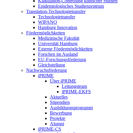
Kalkulation-Controlling klinischer Studien
Epidemiologisches Studienzentrum
Translation-Technologietransfer
Technologietransfer
WIPANO
Hamburg Innovation
Fördermöglichkeiten
Medizinische Fakultät
Universität Hamburg
Externe Fördermöglichkeiten
Forschen im Ausland
EU-Forschungsförderung
Gleichstellung
Nachwuchsförderung
iPRIME
Über iPRIME
Leitungsteam
iPRIME-EKFS
Aktuelles
Stipendien
Ausbildungsprogramm
Bewerbung
Projekte
Alumni
iPRIME-CS