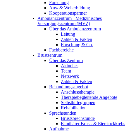
Forschung
Aus- & Weiterbildung
Kooperationspartner
Ambulanzzentrum - Medizinisches
Versorgungszentrum (MVZ)
Über das Ambulanzzentrum
Leitung
Zahlen & Fakten
Forschung & Co.
Fachbereiche
Brustzentrum
Über das Zentrum
Aktuelles
Team
Netzwerk
Zahlen & Fakten
Behandlungsangebot
Anschlusstherapie
Therapiebegleitende Angebote
Selbsthilfegruppen
Rehabilitation
Sprechstunden
Brustsprechstunde
Familiärer Brust- & Eierstockkrebs
Aufnahme