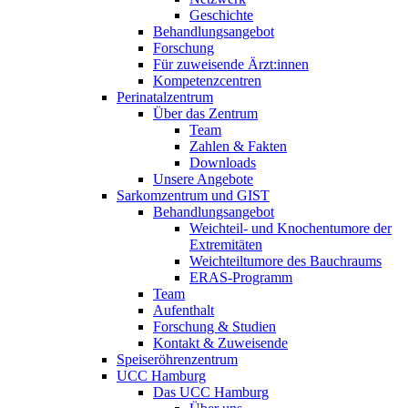
Geschichte
Behandlungsangebot
Forschung
Für zuweisende Ärzt:innen
Kompetenzcentren
Perinatalzentrum
Über das Zentrum
Team
Zahlen & Fakten
Downloads
Unsere Angebote
Sarkomzentrum und GIST
Behandlungsangebot
Weichteil- und Knochentumore der
Extremitäten
Weichteiltumore des Bauchraums
ERAS-Programm
Team
Aufenthalt
Forschung & Studien
Kontakt & Zuweisende
Speiseröhrenzentrum
UCC Hamburg
Das UCC Hamburg