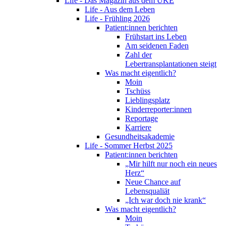
Life - Das Magazin aus dem UKE
Life - Aus dem Leben
Life - Frühling 2026
Patient:innen berichten
Frühstart ins Leben
Am seidenen Faden
Zahl der
Lebertransplantationen steigt
Was macht eigentlich?
Moin
Tschüss
Lieblingsplatz
Kinderreporter:innen
Reportage
Karriere
Gesundheitsakademie
Life - Sommer Herbst 2025
Patient:innen berichten
„Mir hilft nur noch ein neues
Herz“
Neue Chance auf
Lebensqualiät
„Ich war doch nie krank“
Was macht eigentlich?
Moin