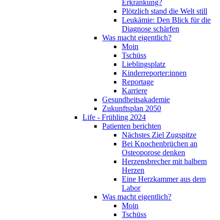
Erkrankung?
Plötzlich stand die Welt still
Leukämie: Den Blick für die
Diagnose schärfen
Was macht eigentlich?
Moin
Tschüss
Lieblingsplatz
Kinderreporter:innen
Reportage
Karriere
Gesundheitsakademie
Zukunftsplan 2050
Life - Frühling 2024
Patienten berichten
Nächstes Ziel Zugspitze
Bei Knochenbrüchen an
Osteoporose denken
Herzensbrecher mit halbem
Herzen
Eine Herzkammer aus dem
Labor
Was macht eigentlich?
Moin
Tschüss