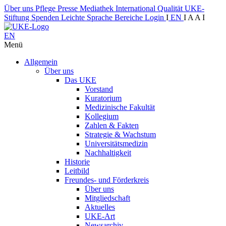
Über uns
Pflege
Presse
Mediathek
International
Qualität
UKE-
Stiftung
Spenden
Leichte Sprache
Bereiche
Login
I
EN
I
A
A
I
EN
Menü
Allgemein
Über uns
Das UKE
Vorstand
Kuratorium
Medizinische Fakultät
Kollegium
Zahlen & Fakten
Strategie & Wachstum
Universitätsmedizin
Nachhaltigkeit
Historie
Leitbild
Freundes- und Förderkreis
Über uns
Mitgliedschaft
Aktuelles
UKE-Art
Newsarchiv