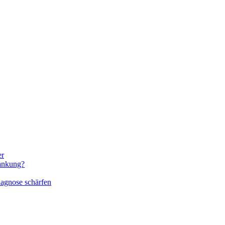
er
rankung?
iagnose schärfen