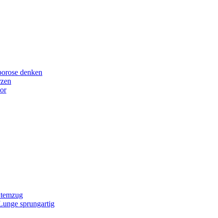
porose denken
rzen
or
Atemzug
 Lunge sprungartig