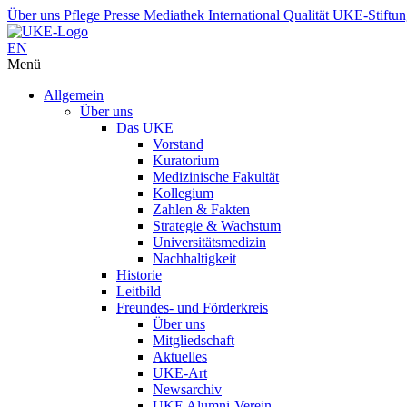
Über uns
Pflege
Presse
Mediathek
International
Qualität
UKE-Stiftu
EN
Menü
Allgemein
Über uns
Das UKE
Vorstand
Kuratorium
Medizinische Fakultät
Kollegium
Zahlen & Fakten
Strategie & Wachstum
Universitätsmedizin
Nachhaltigkeit
Historie
Leitbild
Freundes- und Förderkreis
Über uns
Mitgliedschaft
Aktuelles
UKE-Art
Newsarchiv
UKE Alumni-Verein