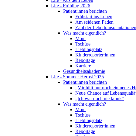
Life - Aus dem Leben
Life - Frühling 2026
Patient:innen berichten
Frühstart ins Leben
Am seidenen Faden
Zahl der Lebertransplantationen
Was macht eigentlich?
Moin
Tschüss
Lieblingsplatz
Kinderreporter:innen
Reportage
Karriere
Gesundheitsakademie
Life - Sommer Herbst 2025
Patient:innen berichten
„Mir hilft nur noch ein neues H
Neue Chance auf Lebensqualiä
„Ich war doch nie krank“
Was macht eigentlich?
Moin
Tschüss
Lieblingsplatz
Kinderreporter:innen
Reportage