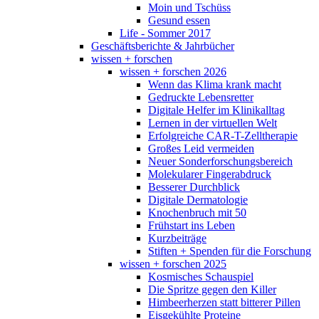
Moin und Tschüss
Gesund essen
Life - Sommer 2017
Geschäftsberichte & Jahrbücher
wissen + forschen
wissen + forschen 2026
Wenn das Klima krank macht
Gedruckte Lebensretter
Digitale Helfer im Klinikalltag
Lernen in der virtuellen Welt
Erfolgreiche CAR-T-Zelltherapie
Großes Leid vermeiden
Neuer Sonderforschungsbereich
Molekularer Fingerabdruck
Besserer Durchblick
Digitale Dermatologie
Knochenbruch mit 50
Frühstart ins Leben
Kurzbeiträge
Stiften + Spenden für die Forschung
wissen + forschen 2025
Kosmisches Schauspiel
Die Spritze gegen den Killer
Himbeerherzen statt bitterer Pillen
Eisgekühlte Proteine