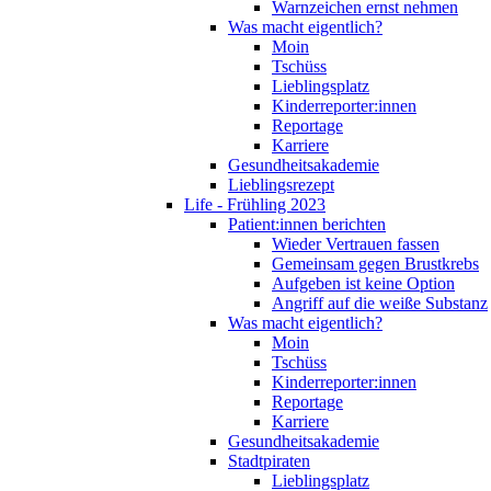
Warnzeichen ernst nehmen
Was macht eigentlich?
Moin
Tschüss
Lieblingsplatz
Kinderreporter:innen
Reportage
Karriere
Gesundheitsakademie
Lieblingsrezept
Life - Frühling 2023
Patient:innen berichten
Wieder Vertrauen fassen
Gemeinsam gegen Brustkrebs
Aufgeben ist keine Option
Angriff auf die weiße Substanz
Was macht eigentlich?
Moin
Tschüss
Kinderreporter:innen
Reportage
Karriere
Gesundheitsakademie
Stadtpiraten
Lieblingsplatz