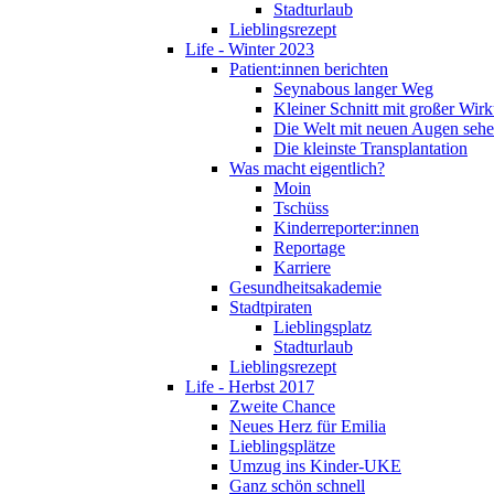
Stadturlaub
Lieblingsrezept
Life - Winter 2023
Patient:innen berichten
Seynabous langer Weg
Kleiner Schnitt mit großer Wir
Die Welt mit neuen Augen seh
Die kleinste Transplantation
Was macht eigentlich?
Moin
Tschüss
Kinderreporter:innen
Reportage
Karriere
Gesundheitsakademie
Stadtpiraten
Lieblingsplatz
Stadturlaub
Lieblingsrezept
Life - Herbst 2017
Zweite Chance
Neues Herz für Emilia
Lieblingsplätze
Umzug ins Kinder-UKE
Ganz schön schnell