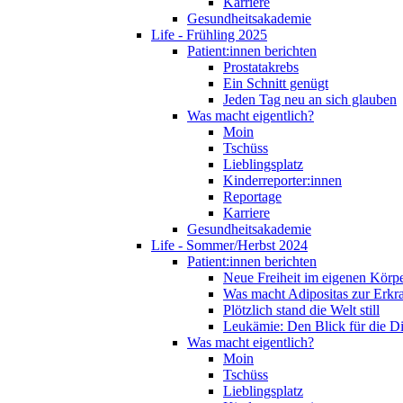
Karriere
Gesundheitsakademie
Life - Frühling 2025
Patient:innen berichten
Prostatakrebs
Ein Schnitt genügt
Jeden Tag neu an sich glauben
Was macht eigentlich?
Moin
Tschüss
Lieblingsplatz
Kinderreporter:innen
Reportage
Karriere
Gesundheitsakademie
Life - Sommer/Herbst 2024
Patient:innen berichten
Neue Freiheit im eigenen Körp
Was macht Adipositas zur Erk
Plötzlich stand die Welt still
Leukämie: Den Blick für die D
Was macht eigentlich?
Moin
Tschüss
Lieblingsplatz