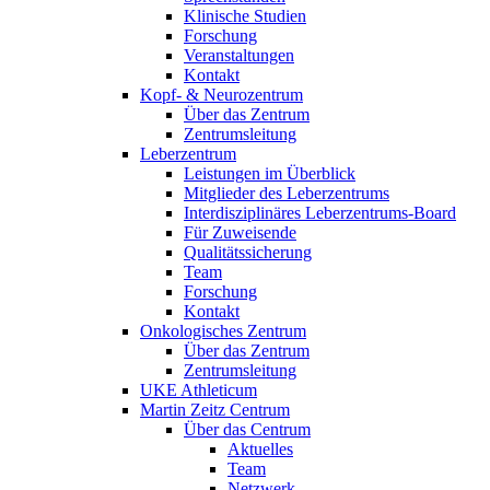
Klinische Studien
Forschung
Veranstaltungen
Kontakt
Kopf- & Neurozentrum
Über das Zentrum
Zentrumsleitung
Leberzentrum
Leistungen im Überblick
Mitglieder des Leberzentrums
Interdisziplinäres Leberzentrums-Board
Für Zuweisende
Qualitätssicherung
Team
Forschung
Kontakt
Onkologisches Zentrum
Über das Zentrum
Zentrumsleitung
UKE Athleticum
Martin Zeitz Centrum
Über das Centrum
Aktuelles
Team
Netzwerk