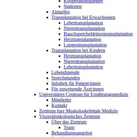
Kooperationspartner
Stationen
Aktuelles
Transplantation bei Erwachsenen
Lebertransplantation
Nierentransplantation
Bauchspeicheldrüsentransplantation
Herztransplantation
Lungentransplantation
Transplantation bei Kindern
Herztransplantation
Nierentransplantation
Lebertransplantation
Lebendspende
Sprechstunden
Infothek für Patient:innen
Für zuweisende Ärzt:innen
Universitäres Centrum für Ernährungsmedizin
Mitglieder
Kontakt
Zentrum fuer Muskuloskelettale Medizin
Viszeral­onkologisches Zentrum
Über das Zentrum
Team
Behandlungsangebot