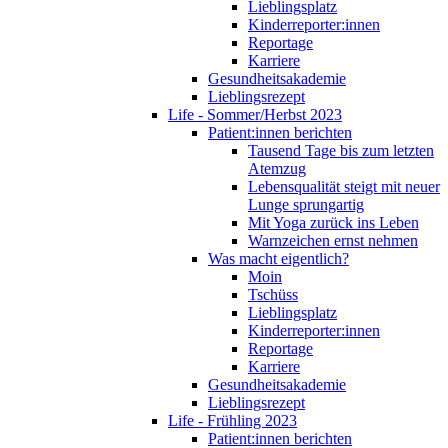
Lieblingsplatz
Kinderreporter:innen
Reportage
Karriere
Gesundheitsakademie
Lieblingsrezept
Life - Sommer/Herbst 2023
Patient:innen berichten
Tausend Tage bis zum letzten
Atemzug
Lebensqualität steigt mit neuer
Lunge sprungartig
Mit Yoga zurück ins Leben
Warnzeichen ernst nehmen
Was macht eigentlich?
Moin
Tschüss
Lieblingsplatz
Kinderreporter:innen
Reportage
Karriere
Gesundheitsakademie
Lieblingsrezept
Life - Frühling 2023
Patient:innen berichten