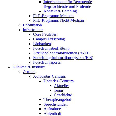
Informationen für Betreuende,
Begutachtende und Prüfende
Kontakt & Beratung
PhD-Programm Medizin
PhD-Programm Nicht-Medizin
Habilitation
Infrastruktur
Core Facilities
Campus Forschung
Biobanken
Forschungstierhaltung
Ärztliche Zentralbibliothek (ÄZB)
Forschungsinformationssystem (FIS)
Forschungsportal
Kliniken & Institute
Zentren
Adipositas-Centrum
Über das Centrum
Aktuelles
Team
Geschichte
Therapieangebot
Sprechstunden
Aufnahme
Aufenthalt