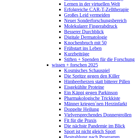
Lernen in der virtuellen Welt
Erfolgreiche CAR-T-Zelltherapie
Großes Leid vermeiden
Neuer Sonderforschungsbereich
Molekularer Fingerabdruck
Besserer Durchblick
Digitale Dermatologie
Knochenbruch mit 50
Frühstart ins Leben
Kurzbeiträge
Stiften + Spenden für die Forschung
wissen + forschen 2025
Kosmisches Schauspiel
Die Spritze gegen den Killer
Himbeerherzen statt bitterer Pillen
Eisgekühlte Proteine
Ein Käppi gegen Parkinson
Pharmakologische Trickkiste
Männer kriegen´nen Herzinfarkt
Doppelte Heilung
Vielversprechendes Donnergrollen
Fit für die Praxis
Die nächste Pandemie im Blick
Sport ist nicht gleich Sport
Bestrahlung nach Programm