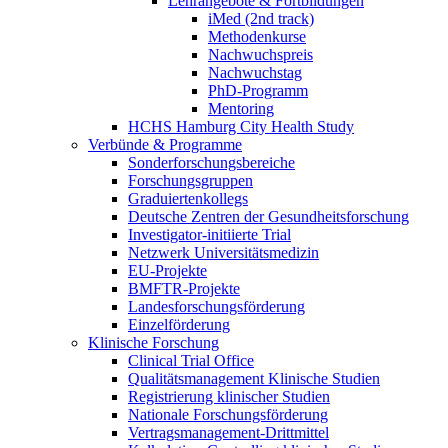
Lehrangebote & Fortbildungen
iMed (2nd track)
Methodenkurse
Nachwuchspreis
Nachwuchstag
PhD-Programm
Mentoring
HCHS Hamburg City Health Study
Verbünde & Programme
Sonderforschungsbereiche
Forschungsgruppen
Graduiertenkollegs
Deutsche Zentren der Gesundheitsforschung
Investigator-initiierte Trial
Netzwerk Universitätsmedizin
EU-Projekte
BMFTR-Projekte
Landesforschungsförderung
Einzelförderung
Klinische Forschung
Clinical Trial Office
Qualitätsmanagement Klinische Studien
Registrierung klinischer Studien
Nationale Forschungsförderung
Vertragsmanagement-Drittmittel