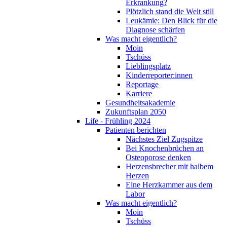
Erkrankung?
Plötzlich stand die Welt still
Leukämie: Den Blick für die
Diagnose schärfen
Was macht eigentlich?
Moin
Tschüss
Lieblingsplatz
Kinderreporter:innen
Reportage
Karriere
Gesundheitsakademie
Zukunftsplan 2050
Life - Frühling 2024
Patienten berichten
Nächstes Ziel Zugspitze
Bei Knochenbrüchen an
Osteoporose denken
Herzensbrecher mit halbem
Herzen
Eine Herzkammer aus dem
Labor
Was macht eigentlich?
Moin
Tschüss