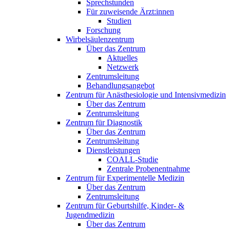
Sprechstunden
Für zuweisende Ärzt:innen
Studien
Forschung
Wirbelsäulenzentrum
Über das Zentrum
Aktuelles
Netzwerk
Zentrumsleitung
Behandlungsangebot
Zentrum für Anästhesiologie und Intensivmedizin
Über das Zentrum
Zentrumsleitung
Zentrum für Diagnostik
Über das Zentrum
Zentrumsleitung
Dienstleistungen
COALL-Studie
Zentrale Probenentnahme
Zentrum für Experimentelle Medizin
Über das Zentrum
Zentrumsleitung
Zentrum für Geburtshilfe, Kinder- &
Jugendmedizin
Über das Zentrum