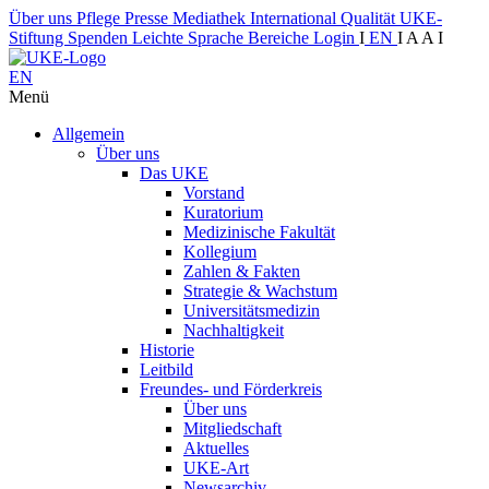
Über uns
Pflege
Presse
Mediathek
International
Qualität
UKE-
Stiftung
Spenden
Leichte Sprache
Bereiche
Login
I
EN
I
A
A
I
EN
Menü
Allgemein
Über uns
Das UKE
Vorstand
Kuratorium
Medizinische Fakultät
Kollegium
Zahlen & Fakten
Strategie & Wachstum
Universitätsmedizin
Nachhaltigkeit
Historie
Leitbild
Freundes- und Förderkreis
Über uns
Mitgliedschaft
Aktuelles
UKE-Art
Newsarchiv