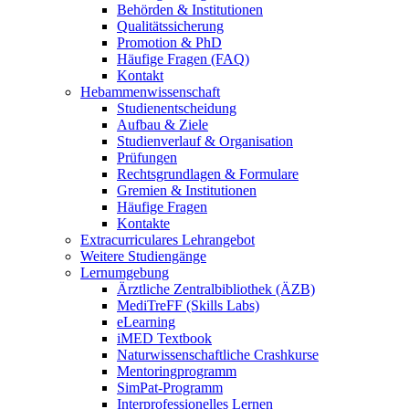
Behörden & Institutionen
Qualitätssicherung
Promotion & PhD
Häufige Fragen (FAQ)
Kontakt
Hebammenwissenschaft
Studienentscheidung
Aufbau & Ziele
Studienverlauf & Organisation
Prüfungen
Rechtsgrundlagen & Formulare
Gremien & Institutionen
Häufige Fragen
Kontakte
Extracurriculares Lehrangebot
Weitere Studiengänge
Lernumgebung
Ärztliche Zentralbibliothek (ÄZB)
MediTreFF (Skills Labs)
eLearning
iMED Textbook
Naturwissenschaftliche Crashkurse
Mentoringprogramm
SimPat-Programm
Interprofessionelles Lernen