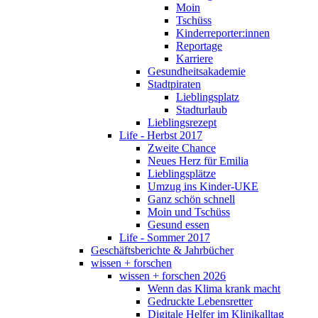
Moin
Tschüss
Kinderreporter:innen
Reportage
Karriere
Gesundheitsakademie
Stadtpiraten
Lieblingsplatz
Stadturlaub
Lieblingsrezept
Life - Herbst 2017
Zweite Chance
Neues Herz für Emilia
Lieblingsplätze
Umzug ins Kinder-UKE
Ganz schön schnell
Moin und Tschüss
Gesund essen
Life - Sommer 2017
Geschäftsberichte & Jahrbücher
wissen + forschen
wissen + forschen 2026
Wenn das Klima krank macht
Gedruckte Lebensretter
Digitale Helfer im Klinikalltag