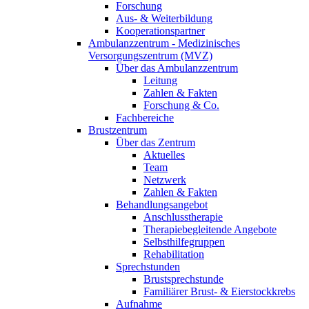
Forschung
Aus- & Weiterbildung
Kooperationspartner
Ambulanzzentrum - Medizinisches
Versorgungszentrum (MVZ)
Über das Ambulanzzentrum
Leitung
Zahlen & Fakten
Forschung & Co.
Fachbereiche
Brustzentrum
Über das Zentrum
Aktuelles
Team
Netzwerk
Zahlen & Fakten
Behandlungsangebot
Anschlusstherapie
Therapiebegleitende Angebote
Selbsthilfegruppen
Rehabilitation
Sprechstunden
Brustsprechstunde
Familiärer Brust- & Eierstockkrebs
Aufnahme