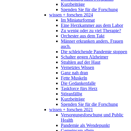
Kurzbeiträge
Spenden Sie für die Forschung
wissen + forschen 2024
Im Miniaturformat
Eine Herzkammer aus dem Labor
Zu wenig oder zu viel Therapie?
Orchester aus dem Takt
Männer erkranken anders. Frauen
auch.
Die schleichende Pandemie stoppen
Schalter gegen Alzheimer
Strahlen auf der Haut
Vernetztes Wissen
Ganz nah dran
Fette Muskeln
Die Gedankenfalle
Taskforce fürs Herz
Störanfällig
Kurzbeiträge
Spenden Sie für die Forschung
wissen + forschen 2021
Versorgungsforschung und Public
Health
Pandemie als Wendepunkt
Gemeinsam allein