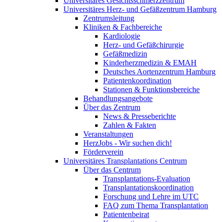
Universitäres Gesichtsschmerzzentrum
Universitäres Herz- und Gefäßzentrum Hamburg
Zentrumsleitung
Kliniken & Fachbereiche
Kardiologie
Herz- und Gefäßchirurgie
Gefäßmedizin
Kinderherzmedizin & EMAH
Deutsches Aortenzentrum Hamburg
Patientenkoordination
Stationen & Funktionsbereiche
Behandlungsangebote
Über das Zentrum
News & Presseberichte
Zahlen & Fakten
Veranstaltungen
HerzJobs - Wir suchen dich!
Förderverein
Universitäres Transplantations Centrum
Über das Centrum
Transplantations-Evaluation
Transplantationskoordination
Forschung und Lehre im UTC
FAQ zum Thema Transplantation
Patientenbeirat