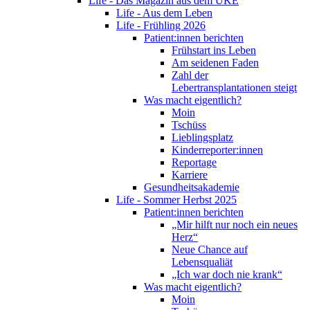
Life - Das Magazin aus dem UKE
Life - Aus dem Leben
Life - Frühling 2026
Patient:innen berichten
Frühstart ins Leben
Am seidenen Faden
Zahl der
Lebertransplantationen steigt
Was macht eigentlich?
Moin
Tschüss
Lieblingsplatz
Kinderreporter:innen
Reportage
Karriere
Gesundheitsakademie
Life - Sommer Herbst 2025
Patient:innen berichten
„Mir hilft nur noch ein neues
Herz“
Neue Chance auf
Lebensqualiät
„Ich war doch nie krank“
Was macht eigentlich?
Moin