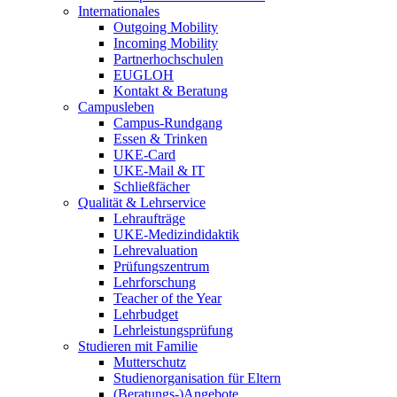
Internationales
Outgoing Mobility
Incoming Mobility
Partnerhochschulen
EUGLOH
Kontakt & Beratung
Campusleben
Campus-Rundgang
Essen & Trinken
UKE-Card
UKE-Mail & IT
Schließfächer
Qualität & Lehrservice
Lehraufträge
UKE-Medizindidaktik
Lehrevaluation
Prüfungszentrum
Lehrforschung
Teacher of the Year
Lehrbudget
Lehrleistungsprüfung
Studieren mit Familie
Mutterschutz
Studienorganisation für Eltern
(Beratungs-)Angebote