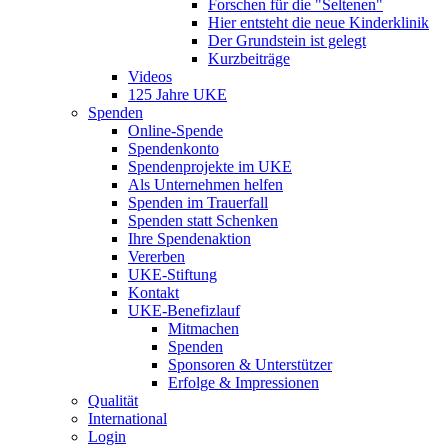
Forschen für die "Seltenen"
Hier entsteht die neue Kinderklinik
Der Grundstein ist gelegt
Kurzbeiträge
Videos
125 Jahre UKE
Spenden
Online-Spende
Spendenkonto
Spendenprojekte im UKE
Als Unternehmen helfen
Spenden im Trauerfall
Spenden statt Schenken
Ihre Spendenaktion
Vererben
UKE-Stiftung
Kontakt
UKE-Benefizlauf
Mitmachen
Spenden
Sponsoren & Unterstützer
Erfolge & Impressionen
Qualität
International
Login