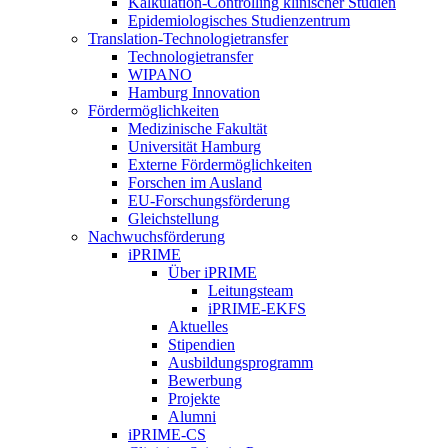
Kalkulation-Controlling klinischer Studien
Epidemiologisches Studienzentrum
Translation-Technologietransfer
Technologietransfer
WIPANO
Hamburg Innovation
Fördermöglichkeiten
Medizinische Fakultät
Universität Hamburg
Externe Fördermöglichkeiten
Forschen im Ausland
EU-Forschungsförderung
Gleichstellung
Nachwuchsförderung
iPRIME
Über iPRIME
Leitungsteam
iPRIME-EKFS
Aktuelles
Stipendien
Ausbildungsprogramm
Bewerbung
Projekte
Alumni
iPRIME-CS