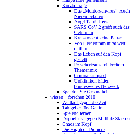
Hauptsache gemeinsam
Kurzbeiträge
Das „Multiorganvirus“: Auch
Nieren befallen
Angriff aufs Herz
SARS-CoV-2 greift auch das
Gehirn an
Krebs macht keine Pause
Von Herdenimmunität weit
entfernt
Das Leben auf den Kopf
gestellt
Forscherteams mit breitem
Themenmix
Corona kompakt
Unikliniken bilden
bundesweites Netzwerk
Spenden Sie Gesundheit
wissen + forschen 2018
Wettlauf gegen die Zeit
Taktgeber fürs Gehirn
Spielend lernen
Doppelpass gegen Multiple Sklerose
Chaos im Kopf
Die Hightech-Pioniere