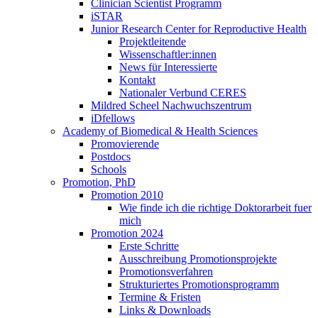
Clinician Scientist Programm
iSTAR
Junior Research Center for Reproductive Health
Projektleitende
Wissenschaftler:innen
News für Interessierte
Kontakt
Nationaler Verbund CERES
Mildred Scheel Nachwuchszentrum
iDfellows
Academy of Biomedical & Health Sciences
Promovierende
Postdocs
Schools
Promotion, PhD
Promotion 2010
Wie finde ich die richtige Doktorarbeit fuer
mich
Promotion 2024
Erste Schritte
Ausschreibung Promotionsprojekte
Promotionsverfahren
Strukturiertes Promotionsprogramm
Termine & Fristen
Links & Downloads