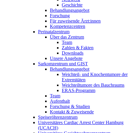
Geschichte
Behandlungsangebot
Forschung
Für zuweisende Ärzt:innen
Kompetenzcentren
Perinatalzentrum
Über das Zentrum
Team
Zahlen & Fakten
Downloads
Unsere Angebote
Sarkomzentrum und GIST
Behandlungsangebot
Weichteil- und Knochentumore der
Extremitäten
Weichteiltumore des Bauchraums
ERAS-Programm
Team
Aufenthalt
Forschung & Studien
Kontakt & Zuweisende
Speiseröhrenzentrum
Universitäres Cardiac Arrest Center Hamburg
(UCACH)