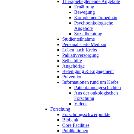
Therapiebegleitende Angebote
Ernährung
Bewegung
Komplementärmedizin
Psychoonkologische
Angebote
Sozialberatung
Studienteilnahme
Personalisierte Medizin
Leben nach Krebs
Palliativversorgung
Selbsthilfe
Angehörige
Beteiligung & Engagement
Prävention
Informationen rund um Krebs
Patient:innengeschichten
Aus der onkologischen
Forschung
Videos
Forschung
Forschungsschwerpunkte
Biobank
Core Facilities
Publikationen