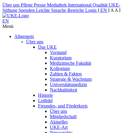
Über uns
Pflege
Presse
Mediathek
International
Qualität
UKE-
Stiftung
Spenden
Leichte Sprache
Bereiche
Login
I
EN
I
A
A
I
EN
Menü
Allgemein
Über uns
Das UKE
Vorstand
Kuratorium
Medizinische Fakultät
Kollegium
Zahlen & Fakten
Strategie & Wachstum
Universitätsmedizin
Nachhaltigkeit
Historie
Leitbild
Freundes- und Förderkreis
Über uns
Mitgliedschaft
Aktuelles
UKE-Art
Newsarchiv