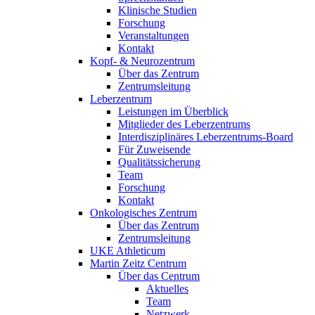
Klinische Studien
Forschung
Veranstaltungen
Kontakt
Kopf- & Neurozentrum
Über das Zentrum
Zentrumsleitung
Leberzentrum
Leistungen im Überblick
Mitglieder des Leberzentrums
Interdisziplinäres Leberzentrums-Board
Für Zuweisende
Qualitätssicherung
Team
Forschung
Kontakt
Onkologisches Zentrum
Über das Zentrum
Zentrumsleitung
UKE Athleticum
Martin Zeitz Centrum
Über das Centrum
Aktuelles
Team
Netzwerk