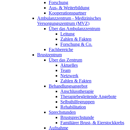
Forschung
Aus- & Weiterbildung
Kooperationspartner
Ambulanzzentrum - Medizinisches
Versorgungszentrum (MVZ)
Über das Ambulanzzentrum
Leitung
Zahlen & Fakten
Forschung & Co.
Fachbereiche
Brustzentrum
Über das Zentrum
Aktuelles
Team
Netzwerk
Zahlen & Fakten
Behandlungsangebot
Anschlusstherapie
Therapiebegleitende Angebote
Selbsthilfegruppen
Rehabilitation
Sprechstunden
Brustsprechstunde
Familiärer Brust- & Eierstockkrebs
Aufnahme