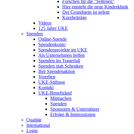
Forschen für die "Seltenen"
Hier entsteht die neue Kinderklinik
Der Grundstein ist gelegt
Kurzbeiträge
Videos
125 Jahre UKE
Spenden
Online-Spende
Spendenkonto
Spendenprojekte im UKE
Als Unternehmen helfen
Spenden im Trauerfall
Spenden statt Schenken
Ihre Spendenaktion
Vererben
UKE-Stiftung
Kontakt
UKE-Benefizlauf
Mitmachen
Spenden
Sponsoren & Unterstützer
Erfolge & Impressionen
Qualität
International
Login