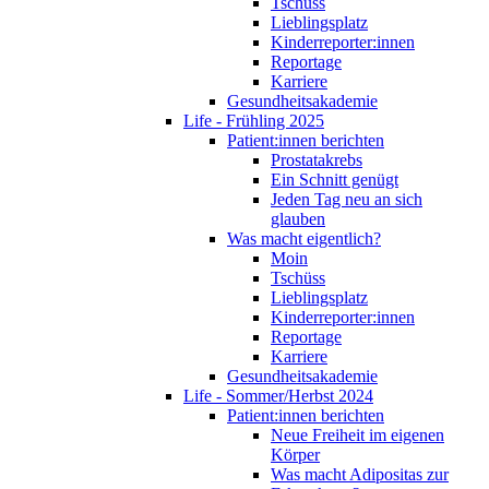
Tschüss
Lieblingsplatz
Kinderreporter:innen
Reportage
Karriere
Gesundheitsakademie
Life - Frühling 2025
Patient:innen berichten
Prostatakrebs
Ein Schnitt genügt
Jeden Tag neu an sich
glauben
Was macht eigentlich?
Moin
Tschüss
Lieblingsplatz
Kinderreporter:innen
Reportage
Karriere
Gesundheitsakademie
Life - Sommer/Herbst 2024
Patient:innen berichten
Neue Freiheit im eigenen
Körper
Was macht Adipositas zur