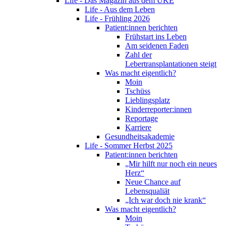
Life - Das Magazin aus dem UKE
Life - Aus dem Leben
Life - Frühling 2026
Patient:innen berichten
Frühstart ins Leben
Am seidenen Faden
Zahl der
Lebertransplantationen steigt
Was macht eigentlich?
Moin
Tschüss
Lieblingsplatz
Kinderreporter:innen
Reportage
Karriere
Gesundheitsakademie
Life - Sommer Herbst 2025
Patient:innen berichten
„Mir hilft nur noch ein neues
Herz“
Neue Chance auf
Lebensqualiät
„Ich war doch nie krank“
Was macht eigentlich?
Moin