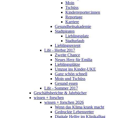
Moin
Tschüss
Kinderreporter:innen
Reportage
Karriere
Gesundheitsakademie
Stadtpiraten
Lieblingsplatz
Stadturlaub
Lieblingsrezept
Life - Herbst 2017
Zweite Chance
Neues Herz für Emilia
Lieblingsplätze
Umzug ins Kinder-UKE
Ganz schön schnell
Moin und Tschüss
Gesund essen
Life - Sommer 2017
Geschäftsberichte & Jahrbücher
wissen + forschen
wissen + forschen 2026
Wenn das Klima krank macht
Gedruckte Lebensretter
Digitale Helfer im Klinikalltag