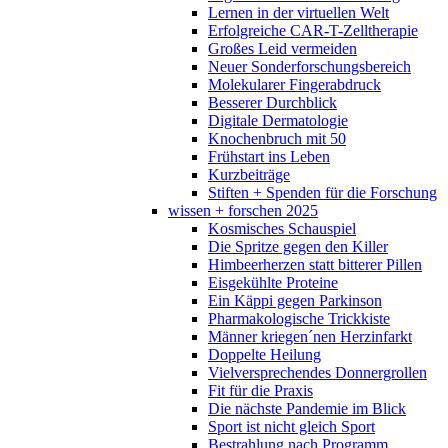
Lernen in der virtuellen Welt
Erfolgreiche CAR-T-Zelltherapie
Großes Leid vermeiden
Neuer Sonderforschungsbereich
Molekularer Fingerabdruck
Besserer Durchblick
Digitale Dermatologie
Knochenbruch mit 50
Frühstart ins Leben
Kurzbeiträge
Stiften + Spenden für die Forschung
wissen + forschen 2025
Kosmisches Schauspiel
Die Spritze gegen den Killer
Himbeerherzen statt bitterer Pillen
Eisgekühlte Proteine
Ein Käppi gegen Parkinson
Pharmakologische Trickkiste
Männer kriegen´nen Herzinfarkt
Doppelte Heilung
Vielversprechendes Donnergrollen
Fit für die Praxis
Die nächste Pandemie im Blick
Sport ist nicht gleich Sport
Bestrahlung nach Programm