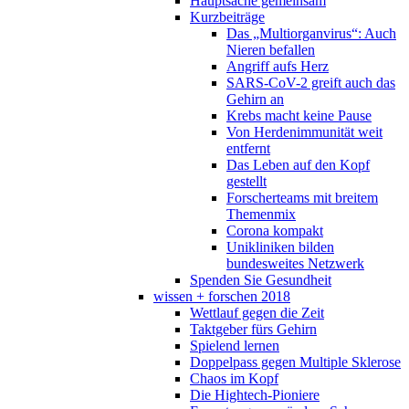
Hauptsache gemeinsam
Kurzbeiträge
Das „Multiorganvirus“: Auch
Nieren befallen
Angriff aufs Herz
SARS-CoV-2 greift auch das
Gehirn an
Krebs macht keine Pause
Von Herdenimmunität weit
entfernt
Das Leben auf den Kopf
gestellt
Forscherteams mit breitem
Themenmix
Corona kompakt
Unikliniken bilden
bundesweites Netzwerk
Spenden Sie Gesundheit
wissen + forschen 2018
Wettlauf gegen die Zeit
Taktgeber fürs Gehirn
Spielend lernen
Doppelpass gegen Multiple Sklerose
Chaos im Kopf
Die Hightech-Pioniere