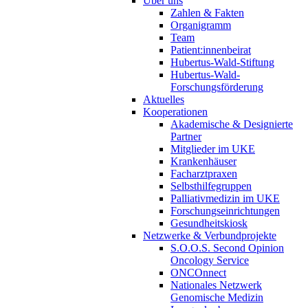
Über uns
Zahlen & Fakten
Organigramm
Team
Patient:innenbeirat
Hubertus-Wald-Stiftung
Hubertus-Wald-
Forschungsförderung
Aktuelles
Kooperationen
Akademische & Designierte
Partner
Mitglieder im UKE
Krankenhäuser
Facharztpraxen
Selbsthilfegruppen
Palliativmedizin im UKE
Forschungseinrichtungen
Gesundheitskiosk
Netzwerke & Verbundprojekte
S.O.O.S. Second Opinion
Oncology Service
ONCOnnect
Nationales Netzwerk
Genomische Medizin