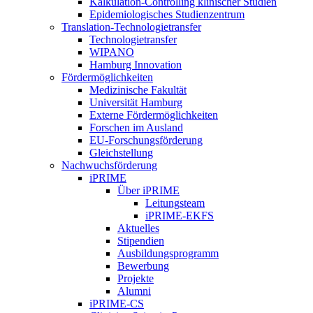
Kalkulation-Controlling klinischer Studien
Epidemiologisches Studienzentrum
Translation-Technologietransfer
Technologietransfer
WIPANO
Hamburg Innovation
Fördermöglichkeiten
Medizinische Fakultät
Universität Hamburg
Externe Fördermöglichkeiten
Forschen im Ausland
EU-Forschungsförderung
Gleichstellung
Nachwuchsförderung
iPRIME
Über iPRIME
Leitungsteam
iPRIME-EKFS
Aktuelles
Stipendien
Ausbildungsprogramm
Bewerbung
Projekte
Alumni
iPRIME-CS