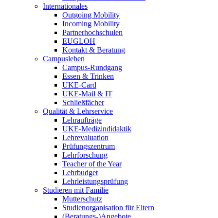
Internationales
Outgoing Mobility
Incoming Mobility
Partnerhochschulen
EUGLOH
Kontakt & Beratung
Campusleben
Campus-Rundgang
Essen & Trinken
UKE-Card
UKE-Mail & IT
Schließfächer
Qualität & Lehrservice
Lehraufträge
UKE-Medizindidaktik
Lehrevaluation
Prüfungszentrum
Lehrforschung
Teacher of the Year
Lehrbudget
Lehrleistungsprüfung
Studieren mit Familie
Mutterschutz
Studienorganisation für Eltern
(Beratungs-)Angebote