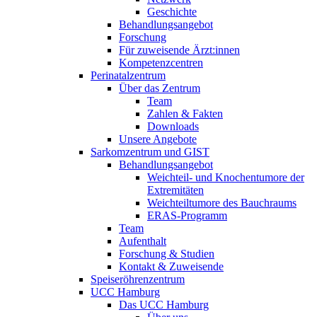
Geschichte
Behandlungsangebot
Forschung
Für zuweisende Ärzt:innen
Kompetenzcentren
Perinatalzentrum
Über das Zentrum
Team
Zahlen & Fakten
Downloads
Unsere Angebote
Sarkomzentrum und GIST
Behandlungsangebot
Weichteil- und Knochentumore der
Extremitäten
Weichteiltumore des Bauchraums
ERAS-Programm
Team
Aufenthalt
Forschung & Studien
Kontakt & Zuweisende
Speiseröhrenzentrum
UCC Hamburg
Das UCC Hamburg