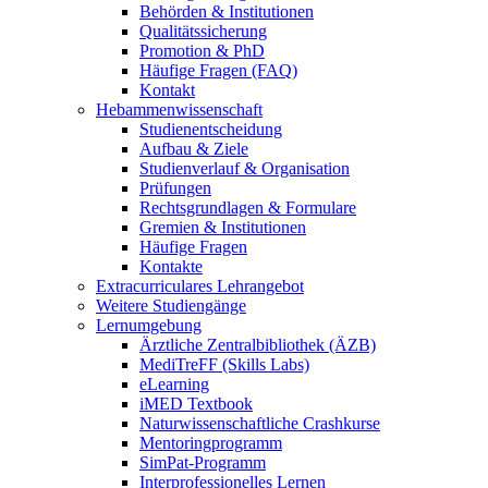
Behörden & Institutionen
Qualitätssicherung
Promotion & PhD
Häufige Fragen (FAQ)
Kontakt
Hebammenwissenschaft
Studienentscheidung
Aufbau & Ziele
Studienverlauf & Organisation
Prüfungen
Rechtsgrundlagen & Formulare
Gremien & Institutionen
Häufige Fragen
Kontakte
Extracurriculares Lehrangebot
Weitere Studiengänge
Lernumgebung
Ärztliche Zentralbibliothek (ÄZB)
MediTreFF (Skills Labs)
eLearning
iMED Textbook
Naturwissenschaftliche Crashkurse
Mentoringprogramm
SimPat-Programm
Interprofessionelles Lernen