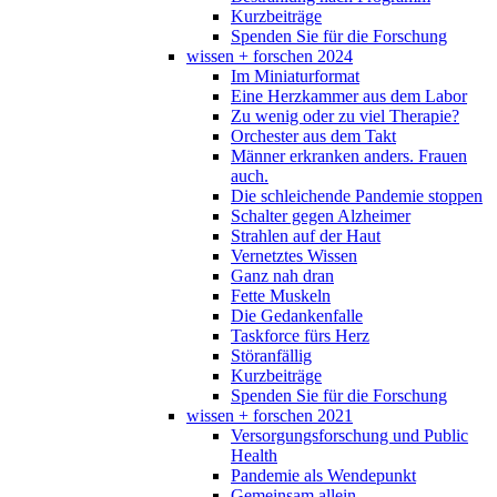
Kurzbeiträge
Spenden Sie für die Forschung
wissen + forschen 2024
Im Miniaturformat
Eine Herzkammer aus dem Labor
Zu wenig oder zu viel Therapie?
Orchester aus dem Takt
Männer erkranken anders. Frauen
auch.
Die schleichende Pandemie stoppen
Schalter gegen Alzheimer
Strahlen auf der Haut
Vernetztes Wissen
Ganz nah dran
Fette Muskeln
Die Gedankenfalle
Taskforce fürs Herz
Störanfällig
Kurzbeiträge
Spenden Sie für die Forschung
wissen + forschen 2021
Versorgungsforschung und Public
Health
Pandemie als Wendepunkt
Gemeinsam allein