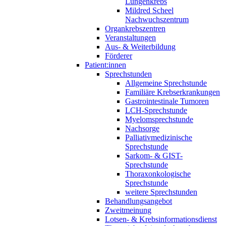
Lungenkrebs
Mildred Scheel
Nachwuchszentrum
Organkrebszentren
Veranstaltungen
Aus- & Weiterbildung
Förderer
Patient:innen
Sprechstunden
Allgemeine Sprechstunde
Familiäre Krebserkrankungen
Gastrointestinale Tumoren
LCH-Sprechstunde
Myelomsprechstunde
Nachsorge
Palliativmedizinische
Sprechstunde
Sarkom- & GIST-
Sprechstunde
Thoraxonkologische
Sprechstunde
weitere Sprechstunden
Behandlungsangebot
Zweitmeinung
Lotsen- & Krebsinformationsdienst