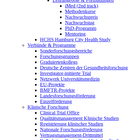
Lehrangebote & Fortbildungen
iMed (2nd track)
Methodenkurse
Nachwuchspreis
Nachwuchstag
PhD-Programm
Mentoring
HCHS Hamburg City Health Study
Verbünde & Programme
Sonderforschungsbereiche
Forschungsgruppen
Graduiertenkollegs
Deutsche Zentren der Gesundheitsforschung
Investigator-initiierte Trial
Netzwerk Universitätsmedizin
EU-Projekte
BMFTR-Projekte
Landesforschungsförderung
Einzelförderung
Klinische Forschung
Clinical Trial Office
Qualitätsmanagement Klinische Studien
Registrierung klinischer Studien
Nationale Forschungsförderung
Vertragsmanagement-Drittmittel