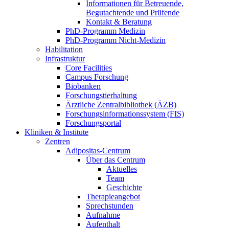
Informationen für Betreuende,
Begutachtende und Prüfende
Kontakt & Beratung
PhD-Programm Medizin
PhD-Programm Nicht-Medizin
Habilitation
Infrastruktur
Core Facilities
Campus Forschung
Biobanken
Forschungstierhaltung
Ärztliche Zentralbibliothek (ÄZB)
Forschungsinformationssystem (FIS)
Forschungsportal
Kliniken & Institute
Zentren
Adipositas-Centrum
Über das Centrum
Aktuelles
Team
Geschichte
Therapieangebot
Sprechstunden
Aufnahme
Aufenthalt