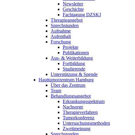
Newsletter
Geschichte
Fachtagung DZSKJ
Therapieangebot
Sprechstunden
Aufnahme
Aufenthalt
Forschung
Projekte
Publikationen
Aus- & Weiterbildung
Fortbildung
Studierende
Unterstützung & Spende
Hauttumorzentrum Hamburg
Über das Zentrum
Team
Behandlungsangebot
Erkrankungsspektrum
Nachsorge
Therapieverfahren
Tumorkonferenz
Untersuchungsmethoden
Zweitmeinung
Sprechstunden