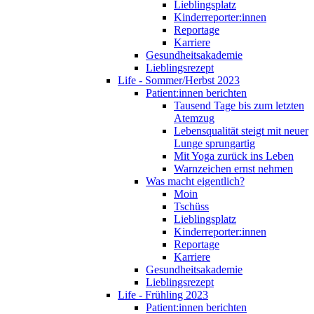
Lieblingsplatz
Kinderreporter:innen
Reportage
Karriere
Gesundheitsakademie
Lieblingsrezept
Life - Sommer/Herbst 2023
Patient:innen berichten
Tausend Tage bis zum letzten
Atemzug
Lebensqualität steigt mit neuer
Lunge sprungartig
Mit Yoga zurück ins Leben
Warnzeichen ernst nehmen
Was macht eigentlich?
Moin
Tschüss
Lieblingsplatz
Kinderreporter:innen
Reportage
Karriere
Gesundheitsakademie
Lieblingsrezept
Life - Frühling 2023
Patient:innen berichten