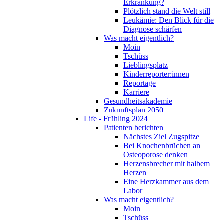
Erkrankung?
Plötzlich stand die Welt still
Leukämie: Den Blick für die
Diagnose schärfen
Was macht eigentlich?
Moin
Tschüss
Lieblingsplatz
Kinderreporter:innen
Reportage
Karriere
Gesundheitsakademie
Zukunftsplan 2050
Life - Frühling 2024
Patienten berichten
Nächstes Ziel Zugspitze
Bei Knochenbrüchen an
Osteoporose denken
Herzensbrecher mit halbem
Herzen
Eine Herzkammer aus dem
Labor
Was macht eigentlich?
Moin
Tschüss