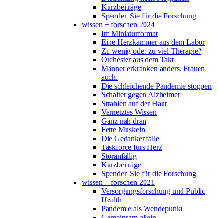
Kurzbeiträge
Spenden Sie für die Forschung
wissen + forschen 2024
Im Miniaturformat
Eine Herzkammer aus dem Labor
Zu wenig oder zu viel Therapie?
Orchester aus dem Takt
Männer erkranken anders. Frauen
auch.
Die schleichende Pandemie stoppen
Schalter gegen Alzheimer
Strahlen auf der Haut
Vernetztes Wissen
Ganz nah dran
Fette Muskeln
Die Gedankenfalle
Taskforce fürs Herz
Störanfällig
Kurzbeiträge
Spenden Sie für die Forschung
wissen + forschen 2021
Versorgungsforschung und Public
Health
Pandemie als Wendepunkt
Gemeinsam allein