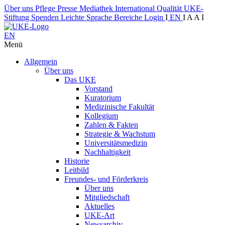
Über uns
Pflege
Presse
Mediathek
International
Qualität
UKE-
Stiftung
Spenden
Leichte Sprache
Bereiche
Login
I
EN
I
A
A
I
EN
Menü
Allgemein
Über uns
Das UKE
Vorstand
Kuratorium
Medizinische Fakultät
Kollegium
Zahlen & Fakten
Strategie & Wachstum
Universitätsmedizin
Nachhaltigkeit
Historie
Leitbild
Freundes- und Förderkreis
Über uns
Mitgliedschaft
Aktuelles
UKE-Art
Newsarchiv