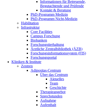
Informationen für Betreuende,
Begutachtende und Prüfende
Kontakt & Beratung
PhD-Programm Medizin
PhD-Programm Nicht-Medizin
Habilitation
Infrastruktur
Core Facilities
Campus Forschung
Biobanken
Forschungstierhaltung
Ärztliche Zentralbibliothek (ÄZB)
Forschungsinformationssystem (FIS)
Forschungsportal
Kliniken & Institute
Zentren
Adipositas-Centrum
Über das Centrum
Aktuelles
Team
Geschichte
Therapieangebot
Sprechstunden
Aufnahme
Aufenthalt