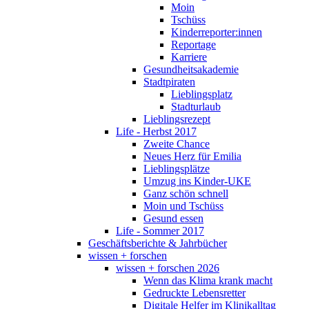
Moin
Tschüss
Kinderreporter:innen
Reportage
Karriere
Gesundheitsakademie
Stadtpiraten
Lieblingsplatz
Stadturlaub
Lieblingsrezept
Life - Herbst 2017
Zweite Chance
Neues Herz für Emilia
Lieblingsplätze
Umzug ins Kinder-UKE
Ganz schön schnell
Moin und Tschüss
Gesund essen
Life - Sommer 2017
Geschäftsberichte & Jahrbücher
wissen + forschen
wissen + forschen 2026
Wenn das Klima krank macht
Gedruckte Lebensretter
Digitale Helfer im Klinikalltag