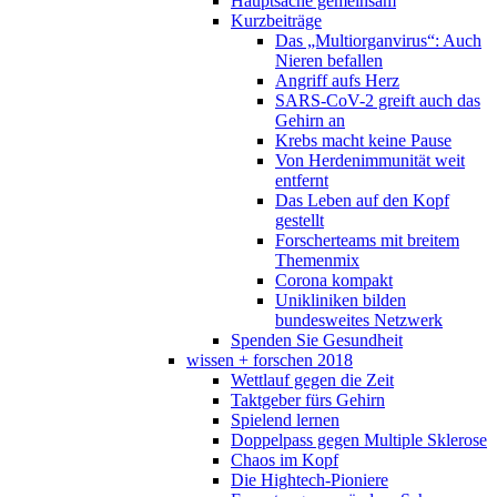
Hauptsache gemeinsam
Kurzbeiträge
Das „Multiorganvirus“: Auch
Nieren befallen
Angriff aufs Herz
SARS-CoV-2 greift auch das
Gehirn an
Krebs macht keine Pause
Von Herdenimmunität weit
entfernt
Das Leben auf den Kopf
gestellt
Forscherteams mit breitem
Themenmix
Corona kompakt
Unikliniken bilden
bundesweites Netzwerk
Spenden Sie Gesundheit
wissen + forschen 2018
Wettlauf gegen die Zeit
Taktgeber fürs Gehirn
Spielend lernen
Doppelpass gegen Multiple Sklerose
Chaos im Kopf
Die Hightech-Pioniere