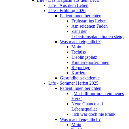
Life - Das Magazin aus dem UKE
Life - Aus dem Leben
Life - Frühling 2026
Patient:innen berichten
Frühstart ins Leben
Am seidenen Faden
Zahl der
Lebertransplantationen steigt
Was macht eigentlich?
Moin
Tschüss
Lieblingsplatz
Kinderreporter:innen
Reportage
Karriere
Gesundheitsakademie
Life - Sommer Herbst 2025
Patient:innen berichten
„Mir hilft nur noch ein neues
Herz“
Neue Chance auf
Lebensqualiät
„Ich war doch nie krank“
Was macht eigentlich?
Moin