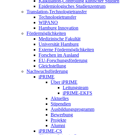
Kalkulation-Controlling klinischer Studien
Epidemiologisches Studienzentrum
Translation-Technologietransfer
Technologietransfer
WIPANO
Hamburg Innovation
Fördermöglichkeiten
Medizinische Fakultät
Universität Hamburg
Externe Fördermöglichkeiten
Forschen im Ausland
EU-Forschungsförderung
Gleichstellung
Nachwuchsförderung
iPRIME
Über iPRIME
Leitungsteam
iPRIME-EKFS
Aktuelles
Stipendien
Ausbildungsprogramm
Bewerbung
Projekte
Alumni
iPRIME-CS