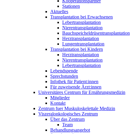
Kooperationspartner
Stationen
Aktuelles
Transplantation bei Erwachsenen
Lebertransplantation
Nierentransplantation
Bauchspeicheldrüsentransplantation
Herztransplantation
Lungentransplantation
Transplantation bei Kindern
Herztransplantation
Nierentransplantation
Lebertransplantation
Lebendspende
Sprechstunden
Infothek für Patient:innen
Für zuweisende Ärzt:innen
Universitäres Centrum für Ernährungsmedizin
Mitglieder
Kontakt
Zentrum fuer Muskuloskelettale Medizin
Viszeral­onkologisches Zentrum
Über das Zentrum
Team
Behandlungsangebot