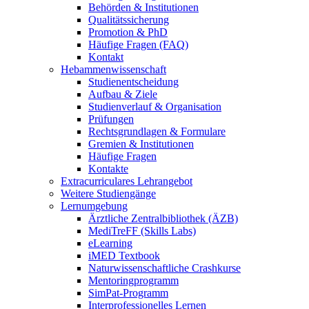
Behörden & Institutionen
Qualitätssicherung
Promotion & PhD
Häufige Fragen (FAQ)
Kontakt
Hebammenwissenschaft
Studienentscheidung
Aufbau & Ziele
Studienverlauf & Organisation
Prüfungen
Rechtsgrundlagen & Formulare
Gremien & Institutionen
Häufige Fragen
Kontakte
Extracurriculares Lehrangebot
Weitere Studiengänge
Lernumgebung
Ärztliche Zentralbibliothek (ÄZB)
MediTreFF (Skills Labs)
eLearning
iMED Textbook
Naturwissenschaftliche Crashkurse
Mentoringprogramm
SimPat-Programm
Interprofessionelles Lernen