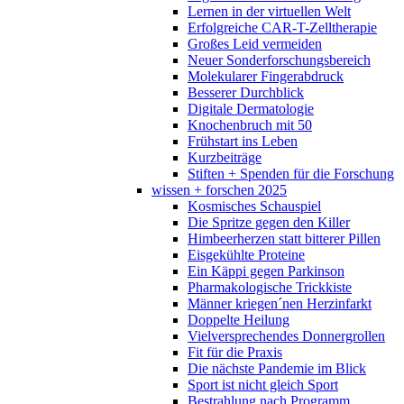
Lernen in der virtuellen Welt
Erfolgreiche CAR-T-Zelltherapie
Großes Leid vermeiden
Neuer Sonderforschungsbereich
Molekularer Fingerabdruck
Besserer Durchblick
Digitale Dermatologie
Knochenbruch mit 50
Frühstart ins Leben
Kurzbeiträge
Stiften + Spenden für die Forschung
wissen + forschen 2025
Kosmisches Schauspiel
Die Spritze gegen den Killer
Himbeerherzen statt bitterer Pillen
Eisgekühlte Proteine
Ein Käppi gegen Parkinson
Pharmakologische Trickkiste
Männer kriegen´nen Herzinfarkt
Doppelte Heilung
Vielversprechendes Donnergrollen
Fit für die Praxis
Die nächste Pandemie im Blick
Sport ist nicht gleich Sport
Bestrahlung nach Programm