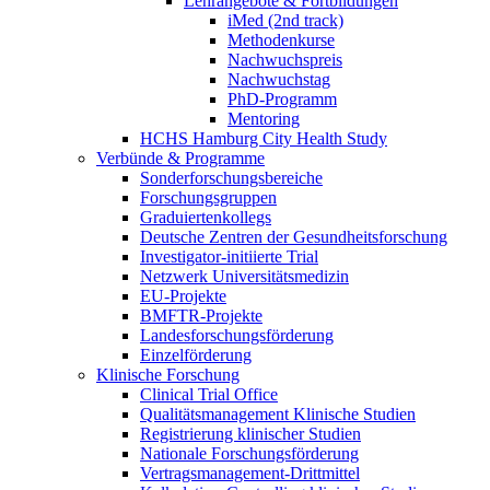
Lehrangebote & Fortbildungen
iMed (2nd track)
Methodenkurse
Nachwuchspreis
Nachwuchstag
PhD-Programm
Mentoring
HCHS Hamburg City Health Study
Verbünde & Programme
Sonderforschungsbereiche
Forschungsgruppen
Graduiertenkollegs
Deutsche Zentren der Gesundheitsforschung
Investigator-initiierte Trial
Netzwerk Universitätsmedizin
EU-Projekte
BMFTR-Projekte
Landesforschungsförderung
Einzelförderung
Klinische Forschung
Clinical Trial Office
Qualitätsmanagement Klinische Studien
Registrierung klinischer Studien
Nationale Forschungsförderung
Vertragsmanagement-Drittmittel