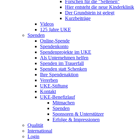
Forschen für die "Seltenen"
Hier entsteht die neue Kinderklinik
Der Grundstein ist gelegt
Kurzbeiträge
Videos
125 Jahre UKE
Spenden
Online-Spende
Spendenkonto
Spendenprojekte im UKE
Als Unternehmen helfen
Spenden im Trauerfall
Spenden statt Schenken
Ihre Spendenaktion
Vererben
UKE-Stiftung
Kontakt
UKE-Benefizlauf
Mitmachen
Spenden
Sponsoren & Unterstützer
Erfolge & Impressionen
Qualität
International
Login