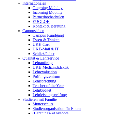
Internationales
Outgoing Mobility
Incoming Mobility
Partnerhochschulen
EUGLOH
Kontakt & Beratung
Campusleben
Campus-Rundgang
Essen & Trinken
UKE-Card
UKE-Mail & IT
Schließfächer
Qualität & Lehrservice
Lehraufträge
UKE-Medizindidaktik
Lehrevaluation
Prüfungszentrum
Lehrforschung
Teacher of the Year
Lehrbudget
Lehrleistungsprüfung
Studieren mit Familie
Mutterschutz
Studienorganisation für Eltern
(Beratungs-)Angebote