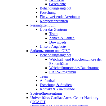
Geschichte
Behandlungsangebot
Forschung
Für zuweisende Ärzt:innen
Kompetenzcentren
Perinatalzentrum
Über das Zentrum
Team
Zahlen & Fakten
Downloads
Unsere Angebote
Sarkomzentrum und GIST
Behandlungsangebot
Weichteil- und Knochentumore der
Extremitäten
Weichteiltumore des Bauchraums
ERAS-Programm
Team
Aufenthalt
Forschung & Studien
Kontakt & Zuweisende
Speiseröhrenzentrum
Universitäres Cardiac Arrest Center Hamburg
(UCACH)