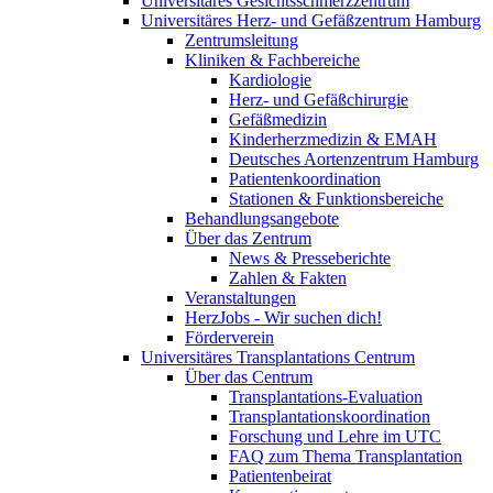
Universitäres Gesichtsschmerzzentrum
Universitäres Herz- und Gefäßzentrum Hamburg
Zentrumsleitung
Kliniken & Fachbereiche
Kardiologie
Herz- und Gefäßchirurgie
Gefäßmedizin
Kinderherzmedizin & EMAH
Deutsches Aortenzentrum Hamburg
Patientenkoordination
Stationen & Funktionsbereiche
Behandlungsangebote
Über das Zentrum
News & Presseberichte
Zahlen & Fakten
Veranstaltungen
HerzJobs - Wir suchen dich!
Förderverein
Universitäres Transplantations Centrum
Über das Centrum
Transplantations-Evaluation
Transplantationskoordination
Forschung und Lehre im UTC
FAQ zum Thema Transplantation
Patientenbeirat