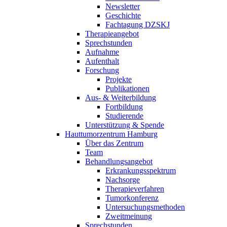
Newsletter
Geschichte
Fachtagung DZSKJ
Therapieangebot
Sprechstunden
Aufnahme
Aufenthalt
Forschung
Projekte
Publikationen
Aus- & Weiterbildung
Fortbildung
Studierende
Unterstützung & Spende
Hauttumorzentrum Hamburg
Über das Zentrum
Team
Behandlungsangebot
Erkrankungsspektrum
Nachsorge
Therapieverfahren
Tumorkonferenz
Untersuchungsmethoden
Zweitmeinung
Sprechstunden