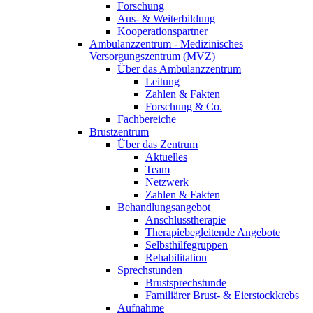
Forschung
Aus- & Weiterbildung
Kooperationspartner
Ambulanzzentrum - Medizinisches
Versorgungszentrum (MVZ)
Über das Ambulanzzentrum
Leitung
Zahlen & Fakten
Forschung & Co.
Fachbereiche
Brustzentrum
Über das Zentrum
Aktuelles
Team
Netzwerk
Zahlen & Fakten
Behandlungsangebot
Anschlusstherapie
Therapiebegleitende Angebote
Selbsthilfegruppen
Rehabilitation
Sprechstunden
Brustsprechstunde
Familiärer Brust- & Eierstockkrebs
Aufnahme