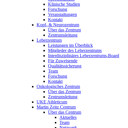
Klinische Studien
Forschung
Veranstaltungen
Kontakt
Kopf- & Neurozentrum
Über das Zentrum
Zentrumsleitung
Leberzentrum
Leistungen im Überblick
Mitglieder des Leberzentrums
Interdisziplinäres Leberzentrums-Board
Für Zuweisende
Qualitätssicherung
Team
Forschung
Kontakt
Onkologisches Zentrum
Über das Zentrum
Zentrumsleitung
UKE Athleticum
Martin Zeitz Centrum
Über das Centrum
Aktuelles
Team
Netzwerk