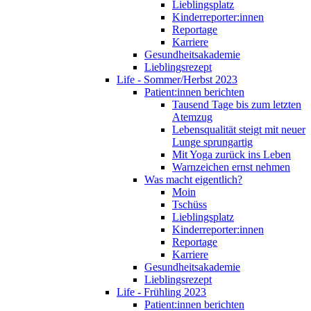
Lieblingsplatz
Kinderreporter:innen
Reportage
Karriere
Gesundheitsakademie
Lieblingsrezept
Life - Sommer/Herbst 2023
Patient:innen berichten
Tausend Tage bis zum letzten
Atemzug
Lebensqualität steigt mit neuer
Lunge sprungartig
Mit Yoga zurück ins Leben
Warnzeichen ernst nehmen
Was macht eigentlich?
Moin
Tschüss
Lieblingsplatz
Kinderreporter:innen
Reportage
Karriere
Gesundheitsakademie
Lieblingsrezept
Life - Frühling 2023
Patient:innen berichten