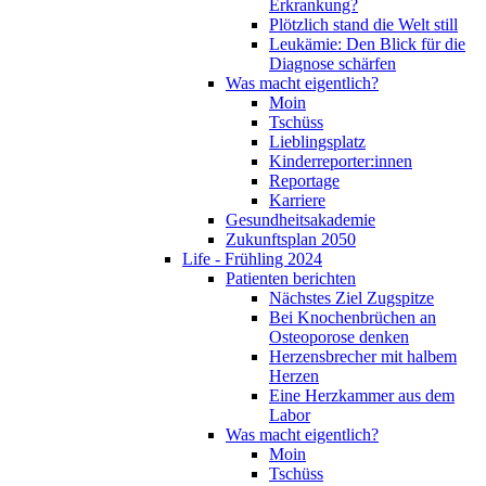
Erkrankung?
Plötzlich stand die Welt still
Leukämie: Den Blick für die
Diagnose schärfen
Was macht eigentlich?
Moin
Tschüss
Lieblingsplatz
Kinderreporter:innen
Reportage
Karriere
Gesundheitsakademie
Zukunftsplan 2050
Life - Frühling 2024
Patienten berichten
Nächstes Ziel Zugspitze
Bei Knochenbrüchen an
Osteoporose denken
Herzensbrecher mit halbem
Herzen
Eine Herzkammer aus dem
Labor
Was macht eigentlich?
Moin
Tschüss