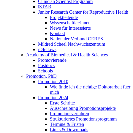
Clinician Scientist Programm
iSTAR
Junior Research Center for Reproductive Health
Projektleitende
Wissenschaftler:innen
News für Interessierte
Kontakt
Nationaler Verbund CERES
Mildred Scheel Nachwuchszentrum
iDfellows
Academy of Biomedical & Health Sciences
Promovierende
Postdocs
Schools
Promotion, PhD
Promotion 2010
Wie finde ich die richtige Doktorarbeit fuer
mich
Promotion 2024
Erste Schritte
Ausschreibung Promotionsprojekte
Promotionsverfahren
Strukturiertes Promotionsprogramm
Termine & Fristen
Links & Downloads