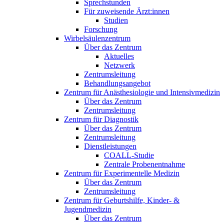
Sprechstunden
Für zuweisende Ärzt:innen
Studien
Forschung
Wirbelsäulenzentrum
Über das Zentrum
Aktuelles
Netzwerk
Zentrumsleitung
Behandlungsangebot
Zentrum für Anästhesiologie und Intensivmedizin
Über das Zentrum
Zentrumsleitung
Zentrum für Diagnostik
Über das Zentrum
Zentrumsleitung
Dienstleistungen
COALL-Studie
Zentrale Probenentnahme
Zentrum für Experimentelle Medizin
Über das Zentrum
Zentrumsleitung
Zentrum für Geburtshilfe, Kinder- &
Jugendmedizin
Über das Zentrum