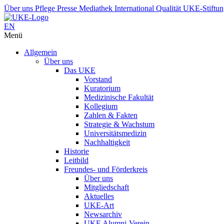
Über uns
Pflege
Presse
Mediathek
International
Qualität
UKE-Stiftu
EN
Menü
Allgemein
Über uns
Das UKE
Vorstand
Kuratorium
Medizinische Fakultät
Kollegium
Zahlen & Fakten
Strategie & Wachstum
Universitätsmedizin
Nachhaltigkeit
Historie
Leitbild
Freundes- und Förderkreis
Über uns
Mitgliedschaft
Aktuelles
UKE-Art
Newsarchiv
UKE Alumni-Verein