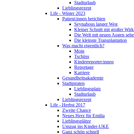
Stadturlaub
Lieblingsrezept
Life - Winter 2023
Patient:innen berichten
Seynabous langer Weg
Kleiner Schnitt mit großer Wir
Die Welt mit neuen Augen seh
Die kleinste Transplantation
Was macht eigentlich?
Moin
Tschüss
Kinderreporter:innen
Reportage
Karriere
Gesundheitsakademie
Stadtpiraten
Lieblingsplatz
Stadturlaub
Lieblingsrezept
Life - Herbst 2017
Zweite Chance
Neues Herz für Emilia
Lieblingsplätze
Umzug ins Kinder-UKE
Ganz schön schnell