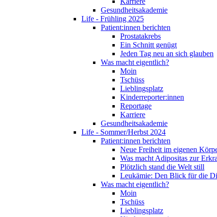
Karriere
Gesundheitsakademie
Life - Frühling 2025
Patient:innen berichten
Prostatakrebs
Ein Schnitt genügt
Jeden Tag neu an sich glauben
Was macht eigentlich?
Moin
Tschüss
Lieblingsplatz
Kinderreporter:innen
Reportage
Karriere
Gesundheitsakademie
Life - Sommer/Herbst 2024
Patient:innen berichten
Neue Freiheit im eigenen Körp
Was macht Adipositas zur Erk
Plötzlich stand die Welt still
Leukämie: Den Blick für die D
Was macht eigentlich?
Moin
Tschüss
Lieblingsplatz