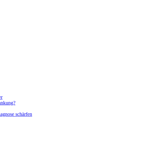
er
rankung?
iagnose schärfen