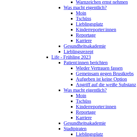
Warnzeichen ernst nehmen
Was macht eigentlich?
Moin
Tschüss
Lieblingsplatz
Kinderreporter:innen
Reportage
Karriere
Gesundheitsakademie
Lieblingsrezept
Life - Frühling 2023
Patient:innen berichten
Wieder Vertrauen fassen
Gemeinsam gegen Brustkrebs
Aufgeben ist keine Option
Angriff auf die weiße Substanz
Was macht eigentlich?
Moin
Tschüss
Kinderreporter:innen
Reportage
Karriere
Gesundheitsakademie
Stadtpiraten
Lieblingsplatz