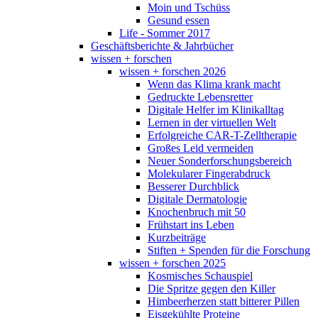
Moin und Tschüss
Gesund essen
Life - Sommer 2017
Geschäftsberichte & Jahrbücher
wissen + forschen
wissen + forschen 2026
Wenn das Klima krank macht
Gedruckte Lebensretter
Digitale Helfer im Klinikalltag
Lernen in der virtuellen Welt
Erfolgreiche CAR-T-Zelltherapie
Großes Leid vermeiden
Neuer Sonderforschungsbereich
Molekularer Fingerabdruck
Besserer Durchblick
Digitale Dermatologie
Knochenbruch mit 50
Frühstart ins Leben
Kurzbeiträge
Stiften + Spenden für die Forschung
wissen + forschen 2025
Kosmisches Schauspiel
Die Spritze gegen den Killer
Himbeerherzen statt bitterer Pillen
Eisgekühlte Proteine