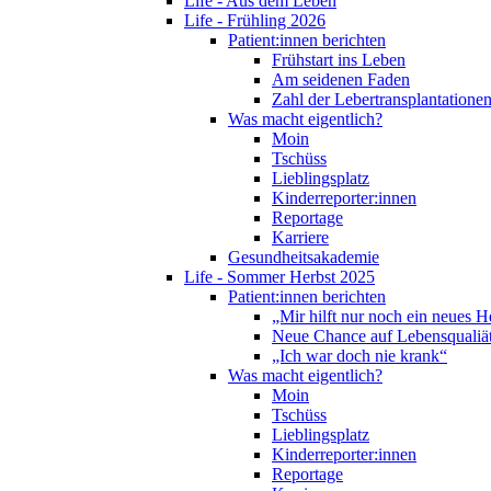
Life - Aus dem Leben
Life - Frühling 2026
Patient:innen berichten
Frühstart ins Leben
Am seidenen Faden
Zahl der Lebertransplantationen
Was macht eigentlich?
Moin
Tschüss
Lieblingsplatz
Kinderreporter:innen
Reportage
Karriere
Gesundheitsakademie
Life - Sommer Herbst 2025
Patient:innen berichten
„Mir hilft nur noch ein neues H
Neue Chance auf Lebensqualiä
„Ich war doch nie krank“
Was macht eigentlich?
Moin
Tschüss
Lieblingsplatz
Kinderreporter:innen
Reportage