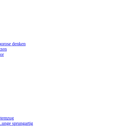
porose denken
rzen
or
Atemzug
 Lunge sprungartig