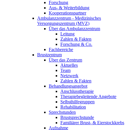
Forschung
Aus- & Weiterbildung
Kooperationspartner
Ambulanzzentrum - Medizinisches
Versorgungszentrum (MVZ)
Über das Ambulanzzentrum
Leitung
Zahlen & Fakten
Forschung & Co.
Fachbereiche
Brustzentrum
Über das Zentrum
Aktuelles
Team
Netzwerk
Zahlen & Fakten
Behandlungsangebot
Anschlusstherapie
Therapiebegleitende Angebote
Selbsthilfegruppen
Rehabilitation
Sprechstunden
Brustsprechstunde
Familiärer Brust- & Eierstockkrebs
Aufnahme