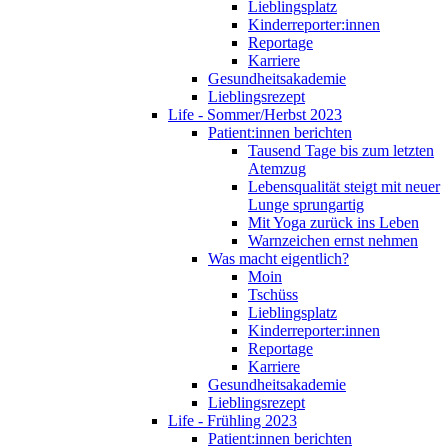
Lieblingsplatz
Kinderreporter:innen
Reportage
Karriere
Gesundheitsakademie
Lieblingsrezept
Life - Sommer/Herbst 2023
Patient:innen berichten
Tausend Tage bis zum letzten
Atemzug
Lebensqualität steigt mit neuer
Lunge sprungartig
Mit Yoga zurück ins Leben
Warnzeichen ernst nehmen
Was macht eigentlich?
Moin
Tschüss
Lieblingsplatz
Kinderreporter:innen
Reportage
Karriere
Gesundheitsakademie
Lieblingsrezept
Life - Frühling 2023
Patient:innen berichten