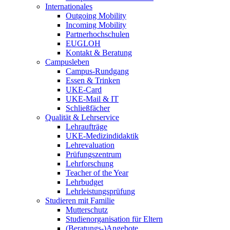
Internationales
Outgoing Mobility
Incoming Mobility
Partnerhochschulen
EUGLOH
Kontakt & Beratung
Campusleben
Campus-Rundgang
Essen & Trinken
UKE-Card
UKE-Mail & IT
Schließfächer
Qualität & Lehrservice
Lehraufträge
UKE-Medizindidaktik
Lehrevaluation
Prüfungszentrum
Lehrforschung
Teacher of the Year
Lehrbudget
Lehrleistungsprüfung
Studieren mit Familie
Mutterschutz
Studienorganisation für Eltern
(Beratungs-)Angebote