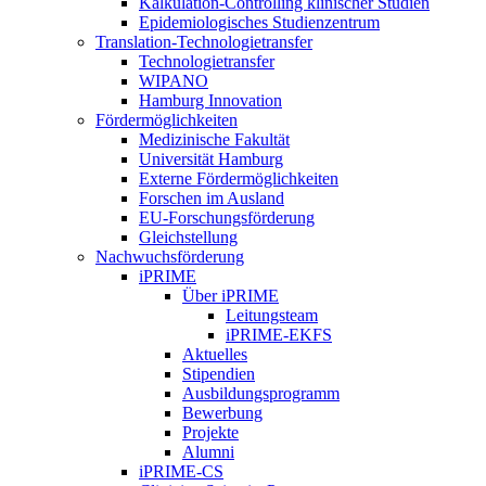
Kalkulation-Controlling klinischer Studien
Epidemiologisches Studienzentrum
Translation-Technologietransfer
Technologietransfer
WIPANO
Hamburg Innovation
Fördermöglichkeiten
Medizinische Fakultät
Universität Hamburg
Externe Fördermöglichkeiten
Forschen im Ausland
EU-Forschungsförderung
Gleichstellung
Nachwuchsförderung
iPRIME
Über iPRIME
Leitungsteam
iPRIME-EKFS
Aktuelles
Stipendien
Ausbildungsprogramm
Bewerbung
Projekte
Alumni
iPRIME-CS