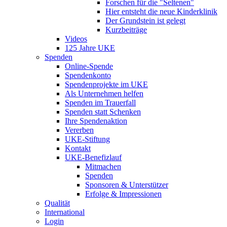
Forschen für die "Seltenen"
Hier entsteht die neue Kinderklinik
Der Grundstein ist gelegt
Kurzbeiträge
Videos
125 Jahre UKE
Spenden
Online-Spende
Spendenkonto
Spendenprojekte im UKE
Als Unternehmen helfen
Spenden im Trauerfall
Spenden statt Schenken
Ihre Spendenaktion
Vererben
UKE-Stiftung
Kontakt
UKE-Benefizlauf
Mitmachen
Spenden
Sponsoren & Unterstützer
Erfolge & Impressionen
Qualität
International
Login