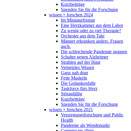
Kurzbeiträge
Spenden Sie für die Forschung
wissen + forschen 2024
Im Miniaturformat
Eine Herzkammer aus dem Labor
Zu wenig oder zu viel Therapie?
Orchester aus dem Takt
Männer erkranken anders. Frauen
auch.
Die schleichende Pandemie stoppen
Schalter gegen Alzheimer
Strahlen auf der Haut
Vernetztes Wissen
Ganz nah dran
Fette Muskeln
Die Gedankenfalle
Taskforce fürs Herz
Störanfällig
Kurzbeiträge
Spenden Sie für die Forschung
wissen + forschen 2021
Versorgungsforschung und Public
Health
Pandemie als Wendepunkt
Gemeinsam allein