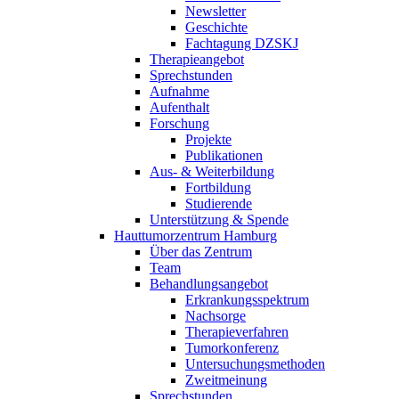
Newsletter
Geschichte
Fachtagung DZSKJ
Therapieangebot
Sprechstunden
Aufnahme
Aufenthalt
Forschung
Projekte
Publikationen
Aus- & Weiterbildung
Fortbildung
Studierende
Unterstützung & Spende
Hauttumorzentrum Hamburg
Über das Zentrum
Team
Behandlungsangebot
Erkrankungsspektrum
Nachsorge
Therapieverfahren
Tumorkonferenz
Untersuchungsmethoden
Zweitmeinung
Sprechstunden