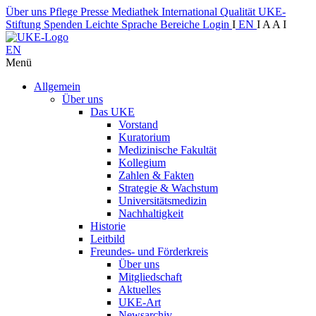
Über uns
Pflege
Presse
Mediathek
International
Qualität
UKE-
Stiftung
Spenden
Leichte Sprache
Bereiche
Login
I
EN
I
A
A
I
EN
Menü
Allgemein
Über uns
Das UKE
Vorstand
Kuratorium
Medizinische Fakultät
Kollegium
Zahlen & Fakten
Strategie & Wachstum
Universitätsmedizin
Nachhaltigkeit
Historie
Leitbild
Freundes- und Förderkreis
Über uns
Mitgliedschaft
Aktuelles
UKE-Art
Newsarchiv