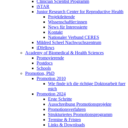
Clinician Scientist Programm
iSTAR
Junior Research Center for Reproductive Health
Projektleitende
Wissenschaftler:innen
News für Interessierte
Kontakt
Nationaler Verbund CERES
Mildred Scheel Nachwuchszentrum
iDfellows
Academy of Biomedical & Health Sciences
Promovierende
Postdocs
Schools
Promotion, PhD
Promotion 2010
Wie finde ich die richtige Doktorarbeit fuer
mich
Promotion 2024
Erste Schritte
Ausschreibung Promotionsprojekte
Promotionsverfahren
Strukturiertes Promotionsprogramm
Termine & Fristen
Links & Downloads