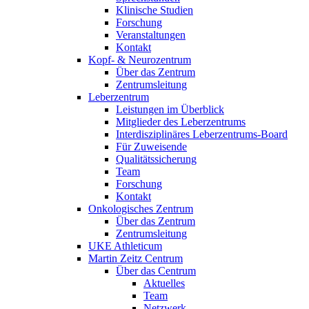
Klinische Studien
Forschung
Veranstaltungen
Kontakt
Kopf- & Neurozentrum
Über das Zentrum
Zentrumsleitung
Leberzentrum
Leistungen im Überblick
Mitglieder des Leberzentrums
Interdisziplinäres Leberzentrums-Board
Für Zuweisende
Qualitätssicherung
Team
Forschung
Kontakt
Onkologisches Zentrum
Über das Zentrum
Zentrumsleitung
UKE Athleticum
Martin Zeitz Centrum
Über das Centrum
Aktuelles
Team
Netzwerk