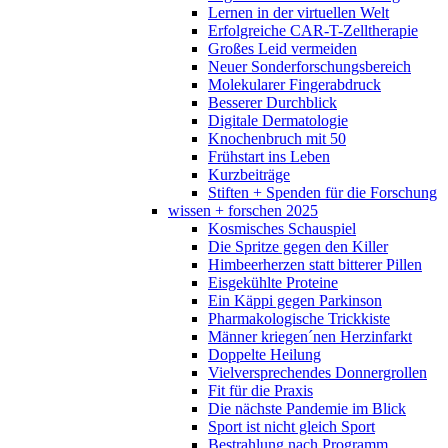
Lernen in der virtuellen Welt
Erfolgreiche CAR-T-Zelltherapie
Großes Leid vermeiden
Neuer Sonderforschungsbereich
Molekularer Fingerabdruck
Besserer Durchblick
Digitale Dermatologie
Knochenbruch mit 50
Frühstart ins Leben
Kurzbeiträge
Stiften + Spenden für die Forschung
wissen + forschen 2025
Kosmisches Schauspiel
Die Spritze gegen den Killer
Himbeerherzen statt bitterer Pillen
Eisgekühlte Proteine
Ein Käppi gegen Parkinson
Pharmakologische Trickkiste
Männer kriegen´nen Herzinfarkt
Doppelte Heilung
Vielversprechendes Donnergrollen
Fit für die Praxis
Die nächste Pandemie im Blick
Sport ist nicht gleich Sport
Bestrahlung nach Programm