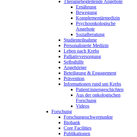
Therapiebegleitende Angebote
Ernährung
Bewegung
Komplementärmedizin
Psychoonkologische
Angebote
Sozialberatung
Studienteilnahme
Personalisierte Medizin
Leben nach Krebs
Palliativversorgung
Selbsthilfe
Angehörige
Beteiligung & Engagement
Prävention
Informationen rund um Krebs
Patient:innengeschichten
Aus der onkologischen
Forschung
Videos
Forschung
Forschungsschwerpunkte
Biobank
Core Facilities
Publikationen