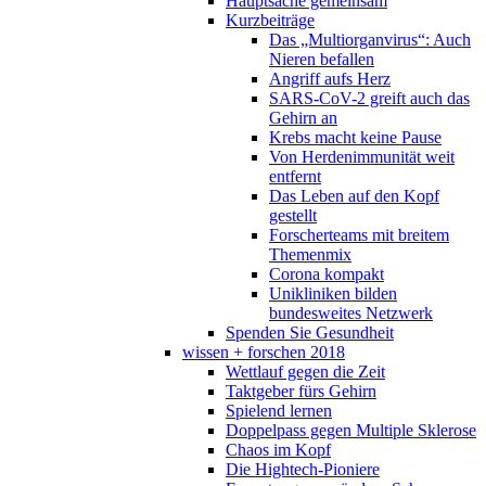
Hauptsache gemeinsam
Kurzbeiträge
Das „Multiorganvirus“: Auch
Nieren befallen
Angriff aufs Herz
SARS-CoV-2 greift auch das
Gehirn an
Krebs macht keine Pause
Von Herdenimmunität weit
entfernt
Das Leben auf den Kopf
gestellt
Forscherteams mit breitem
Themenmix
Corona kompakt
Unikliniken bilden
bundesweites Netzwerk
Spenden Sie Gesundheit
wissen + forschen 2018
Wettlauf gegen die Zeit
Taktgeber fürs Gehirn
Spielend lernen
Doppelpass gegen Multiple Sklerose
Chaos im Kopf
Die Hightech-Pioniere