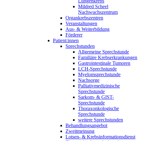
Lungenkrebs
Mildred Scheel
Nachwuchszentrum
Organkrebszentren
Veranstaltungen
Aus- & Weiterbildung
Förderer
Patient:innen
Sprechstunden
Allgemeine Sprechstunde
Familiäre Krebserkrankungen
Gastrointestinale Tumoren
LCH-Sprechstunde
Myelomsprechstunde
Nachsorge
Palliativmedizinische
Sprechstunde
Sarkom- & GIST-
Sprechstunde
Thoraxonkologische
Sprechstunde
weitere Sprechstunden
Behandlungsangebot
Zweitmeinung
Lotsen- & Krebsinformationsdienst