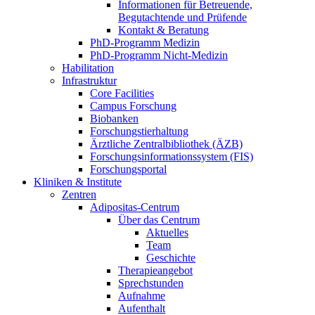
Informationen für Betreuende,
Begutachtende und Prüfende
Kontakt & Beratung
PhD-Programm Medizin
PhD-Programm Nicht-Medizin
Habilitation
Infrastruktur
Core Facilities
Campus Forschung
Biobanken
Forschungstierhaltung
Ärztliche Zentralbibliothek (ÄZB)
Forschungsinformationssystem (FIS)
Forschungsportal
Kliniken & Institute
Zentren
Adipositas-Centrum
Über das Centrum
Aktuelles
Team
Geschichte
Therapieangebot
Sprechstunden
Aufnahme
Aufenthalt