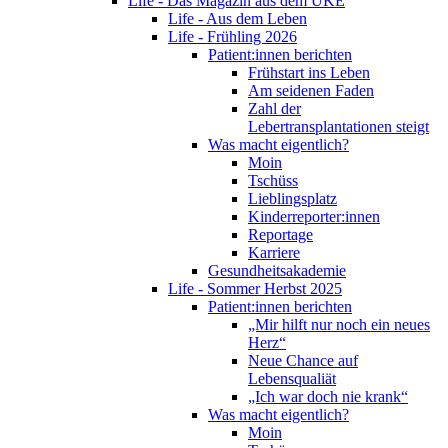
Life - Das Magazin aus dem UKE
Life - Aus dem Leben
Life - Frühling 2026
Patient:innen berichten
Frühstart ins Leben
Am seidenen Faden
Zahl der
Lebertransplantationen steigt
Was macht eigentlich?
Moin
Tschüss
Lieblingsplatz
Kinderreporter:innen
Reportage
Karriere
Gesundheitsakademie
Life - Sommer Herbst 2025
Patient:innen berichten
„Mir hilft nur noch ein neues
Herz“
Neue Chance auf
Lebensqualiät
„Ich war doch nie krank“
Was macht eigentlich?
Moin