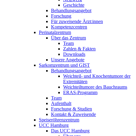
Geschichte
Behandlungsangebot
Forschung
Für zuweisende Ärzt:innen
Kompetenzcentren
Perinatalzentrum
Über das Zentrum
Team
Zahlen & Fakten
Downloads
Unsere Angebote
Sarkomzentrum und GIST
Behandlungsangebot
Weichteil- und Knochentumore der
Extremitäten
Weichteiltumore des Bauchraums
ERAS-Programm
Team
Aufenthalt
Forschung & Studien
Kontakt & Zuweisende
Speiseröhrenzentrum
UCC Hamburg
Das UCC Hamburg