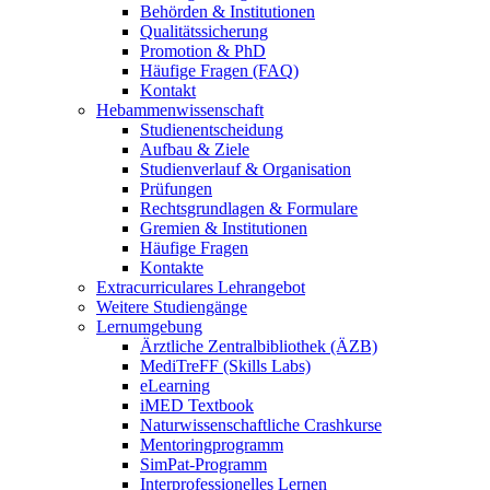
Behörden & Institutionen
Qualitätssicherung
Promotion & PhD
Häufige Fragen (FAQ)
Kontakt
Hebammenwissenschaft
Studienentscheidung
Aufbau & Ziele
Studienverlauf & Organisation
Prüfungen
Rechtsgrundlagen & Formulare
Gremien & Institutionen
Häufige Fragen
Kontakte
Extracurriculares Lehrangebot
Weitere Studiengänge
Lernumgebung
Ärztliche Zentralbibliothek (ÄZB)
MediTreFF (Skills Labs)
eLearning
iMED Textbook
Naturwissenschaftliche Crashkurse
Mentoringprogramm
SimPat-Programm
Interprofessionelles Lernen