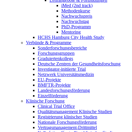
Lehrangebote & Fortbildungen
iMed (2nd track)
Methodenkurse
Nachwuchspreis
Nachwuchstag
PhD-Programm
Mentoring
HCHS Hamburg City Health Study
Verbünde & Programme
Sonderforschungsbereiche
Forschungsgruppen
Graduiertenkollegs
Deutsche Zentren der Gesundheitsforschung
Investigator-initiierte Trial
Netzwerk Universitätsmedizin
EU-Projekte
BMFTR-Projekte
Landesforschungsförderung
Einzelförderung
Klinische Forschung
Clinical Trial Office
Qualitätsmanagement Klinische Studien
Registrierung klinischer Studien
Nationale Forschungsförderung
Vertragsmanagement-Drittmittel