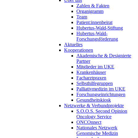
Über uns
Zahlen & Fakten
Organigramm
Team
Patient:innenbeirat
Hubertus-Wald-Stiftung
Hubertus-Wald-
Forschungsförderung
Aktuelles
Kooperationen
Akademische & Designierte
Partner
Mitglieder im UKE
Krankenhäuser
Facharztpraxen
Selbsthilfegruppen
Palliativmedizin im UKE
Forschungseinrichtungen
Gesundheitskiosk
Netzwerke & Verbundprojekte
S.O.O.S. Second Opinion
Oncology Service
ONCOnnect
Nationales Netzwerk
Genomische Medizin