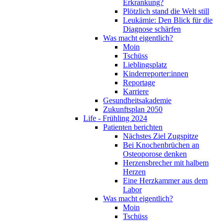
Erkrankung?
Plötzlich stand die Welt still
Leukämie: Den Blick für die
Diagnose schärfen
Was macht eigentlich?
Moin
Tschüss
Lieblingsplatz
Kinderreporter:innen
Reportage
Karriere
Gesundheitsakademie
Zukunftsplan 2050
Life - Frühling 2024
Patienten berichten
Nächstes Ziel Zugspitze
Bei Knochenbrüchen an
Osteoporose denken
Herzensbrecher mit halbem
Herzen
Eine Herzkammer aus dem
Labor
Was macht eigentlich?
Moin
Tschüss