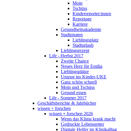
Moin
Tschüss
Kinderreporter:innen
Reportage
Karriere
Gesundheitsakademie
Stadtpiraten
Lieblingsplatz
Stadturlaub
Lieblingsrezept
Life - Herbst 2017
Zweite Chance
Neues Herz für Emilia
Lieblingsplätze
Umzug ins Kinder-UKE
Ganz schön schnell
Moin und Tschüss
Gesund essen
Life - Sommer 2017
Geschäftsberichte & Jahrbücher
wissen + forschen
wissen + forschen 2026
Wenn das Klima krank macht
Gedruckte Lebensretter
Digitale Helfer im Klinikalltag