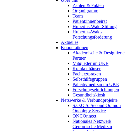
Über uns
Zahlen & Fakten
Organigramm
Team
Patient:innenbeirat
Hubertus-Wald-Stiftung
Hubertus-Wald-
Forschungsförderung
Aktuelles
Kooperationen
Akademische & Designierte
Partner
Mitglieder im UKE
Krankenhäuser
Facharztpraxen
Selbsthilfegruppen
Palliativmedizin im UKE
Forschungseinrichtungen
Gesundheitskiosk
Netzwerke & Verbundprojekte
S.O.O.S. Second Opinion
Oncology Service
ONCOnnect
Nationales Netzwerk
Genomische Medizin