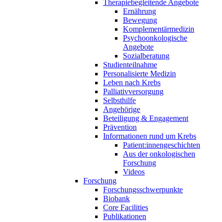
Therapiebegleitende Angebote
Ernährung
Bewegung
Komplementärmedizin
Psychoonkologische
Angebote
Sozialberatung
Studienteilnahme
Personalisierte Medizin
Leben nach Krebs
Palliativversorgung
Selbsthilfe
Angehörige
Beteiligung & Engagement
Prävention
Informationen rund um Krebs
Patient:innengeschichten
Aus der onkologischen
Forschung
Videos
Forschung
Forschungsschwerpunkte
Biobank
Core Facilities
Publikationen