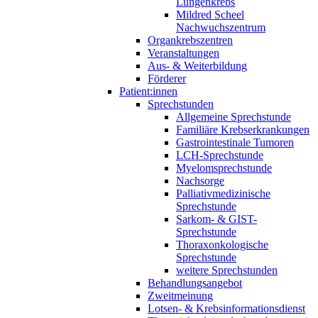
Lungenkrebs
Mildred Scheel
Nachwuchszentrum
Organkrebszentren
Veranstaltungen
Aus- & Weiterbildung
Förderer
Patient:innen
Sprechstunden
Allgemeine Sprechstunde
Familiäre Krebserkrankungen
Gastrointestinale Tumoren
LCH-Sprechstunde
Myelomsprechstunde
Nachsorge
Palliativmedizinische
Sprechstunde
Sarkom- & GIST-
Sprechstunde
Thoraxonkologische
Sprechstunde
weitere Sprechstunden
Behandlungsangebot
Zweitmeinung
Lotsen- & Krebsinformationsdienst