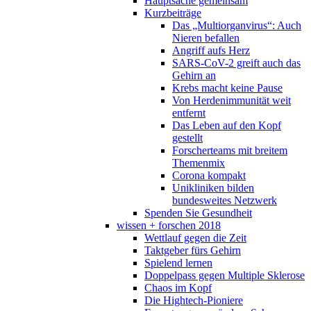
Hauptsache gemeinsam
Kurzbeiträge
Das „Multiorganvirus“: Auch
Nieren befallen
Angriff aufs Herz
SARS-CoV-2 greift auch das
Gehirn an
Krebs macht keine Pause
Von Herdenimmunität weit
entfernt
Das Leben auf den Kopf
gestellt
Forscherteams mit breitem
Themenmix
Corona kompakt
Unikliniken bilden
bundesweites Netzwerk
Spenden Sie Gesundheit
wissen + forschen 2018
Wettlauf gegen die Zeit
Taktgeber fürs Gehirn
Spielend lernen
Doppelpass gegen Multiple Sklerose
Chaos im Kopf
Die Hightech-Pioniere