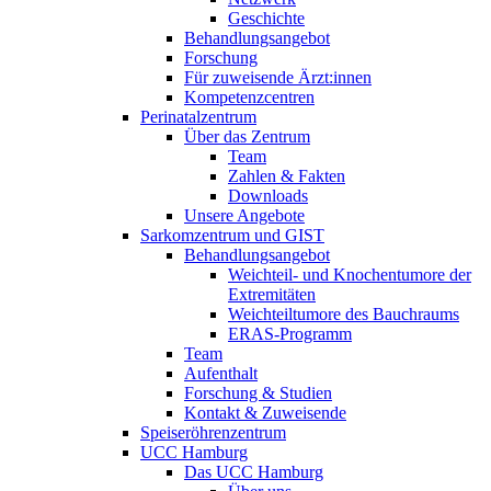
Geschichte
Behandlungsangebot
Forschung
Für zuweisende Ärzt:innen
Kompetenzcentren
Perinatalzentrum
Über das Zentrum
Team
Zahlen & Fakten
Downloads
Unsere Angebote
Sarkomzentrum und GIST
Behandlungsangebot
Weichteil- und Knochentumore der
Extremitäten
Weichteiltumore des Bauchraums
ERAS-Programm
Team
Aufenthalt
Forschung & Studien
Kontakt & Zuweisende
Speiseröhrenzentrum
UCC Hamburg
Das UCC Hamburg