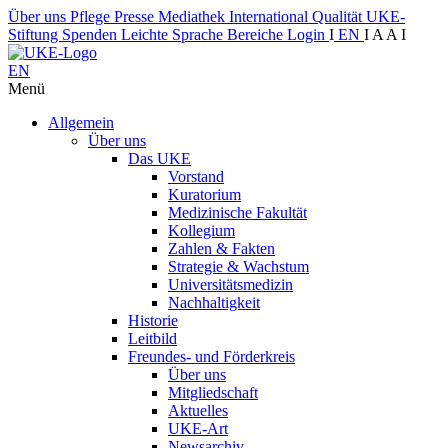
Über uns
Pflege
Presse
Mediathek
International
Qualität
UKE-
Stiftung
Spenden
Leichte Sprache
Bereiche
Login
I
EN
I
A
A
I
EN
Menü
Allgemein
Über uns
Das UKE
Vorstand
Kuratorium
Medizinische Fakultät
Kollegium
Zahlen & Fakten
Strategie & Wachstum
Universitätsmedizin
Nachhaltigkeit
Historie
Leitbild
Freundes- und Förderkreis
Über uns
Mitgliedschaft
Aktuelles
UKE-Art
Newsarchiv