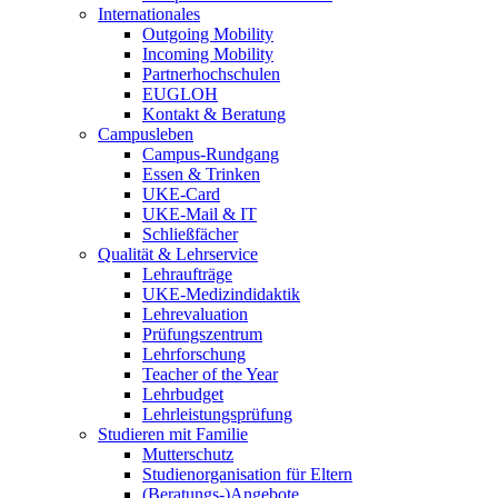
Internationales
Outgoing Mobility
Incoming Mobility
Partnerhochschulen
EUGLOH
Kontakt & Beratung
Campusleben
Campus-Rundgang
Essen & Trinken
UKE-Card
UKE-Mail & IT
Schließfächer
Qualität & Lehrservice
Lehraufträge
UKE-Medizindidaktik
Lehrevaluation
Prüfungszentrum
Lehrforschung
Teacher of the Year
Lehrbudget
Lehrleistungsprüfung
Studieren mit Familie
Mutterschutz
Studienorganisation für Eltern
(Beratungs-)Angebote