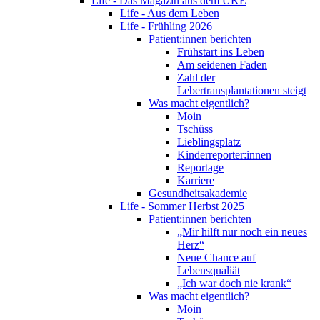
Life - Das Magazin aus dem UKE
Life - Aus dem Leben
Life - Frühling 2026
Patient:innen berichten
Frühstart ins Leben
Am seidenen Faden
Zahl der
Lebertransplantationen steigt
Was macht eigentlich?
Moin
Tschüss
Lieblingsplatz
Kinderreporter:innen
Reportage
Karriere
Gesundheitsakademie
Life - Sommer Herbst 2025
Patient:innen berichten
„Mir hilft nur noch ein neues
Herz“
Neue Chance auf
Lebensqualiät
„Ich war doch nie krank“
Was macht eigentlich?
Moin