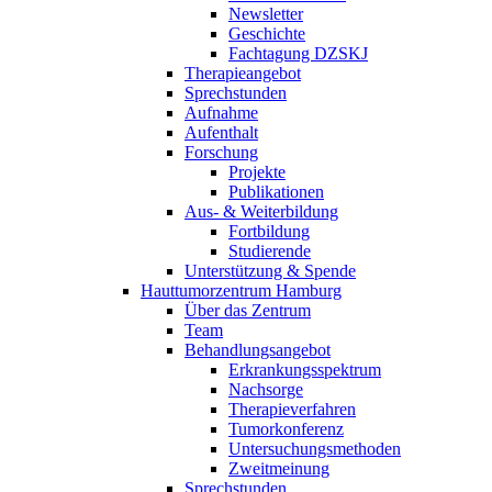
Newsletter
Geschichte
Fachtagung DZSKJ
Therapieangebot
Sprechstunden
Aufnahme
Aufenthalt
Forschung
Projekte
Publikationen
Aus- & Weiterbildung
Fortbildung
Studierende
Unterstützung & Spende
Hauttumorzentrum Hamburg
Über das Zentrum
Team
Behandlungsangebot
Erkrankungsspektrum
Nachsorge
Therapieverfahren
Tumorkonferenz
Untersuchungsmethoden
Zweitmeinung
Sprechstunden