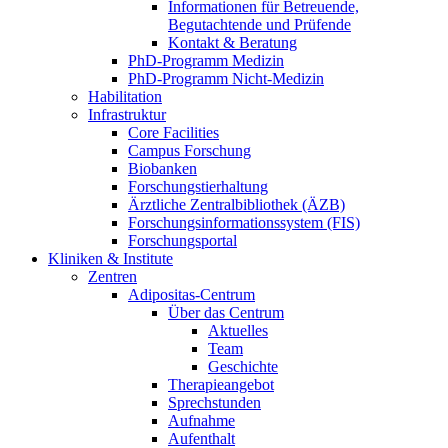
Informationen für Betreuende,
Begutachtende und Prüfende
Kontakt & Beratung
PhD-Programm Medizin
PhD-Programm Nicht-Medizin
Habilitation
Infrastruktur
Core Facilities
Campus Forschung
Biobanken
Forschungstierhaltung
Ärztliche Zentralbibliothek (ÄZB)
Forschungsinformationssystem (FIS)
Forschungsportal
Kliniken & Institute
Zentren
Adipositas-Centrum
Über das Centrum
Aktuelles
Team
Geschichte
Therapieangebot
Sprechstunden
Aufnahme
Aufenthalt