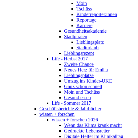
Moin
Tschüss
Kinderreporter:innen
Reportage
Karriere
Gesundheitsakademie
Stadtpiraten
Lieblingsplatz
Stadturlaub
Lieblingsrezept
Life - Herbst 2017
Zweite Chance
Neues Herz für Emilia
Lieblingsplätze
Umzug ins Kinder-UKE
Ganz schön schnell
Moin und Tschüss
Gesund essen
Life - Sommer 2017
Geschäftsberichte & Jahrbücher
wissen + forschen
wissen + forschen 2026
Wenn das Klima krank macht
Gedruckte Lebensretter
Digitale Helfer im Klinikalltag