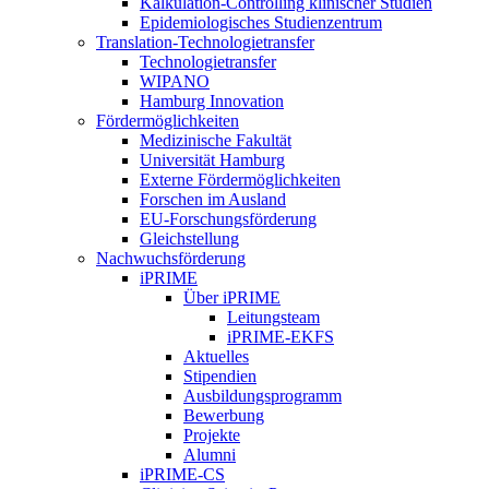
Kalkulation-Controlling klinischer Studien
Epidemiologisches Studienzentrum
Translation-Technologietransfer
Technologietransfer
WIPANO
Hamburg Innovation
Fördermöglichkeiten
Medizinische Fakultät
Universität Hamburg
Externe Fördermöglichkeiten
Forschen im Ausland
EU-Forschungsförderung
Gleichstellung
Nachwuchsförderung
iPRIME
Über iPRIME
Leitungsteam
iPRIME-EKFS
Aktuelles
Stipendien
Ausbildungsprogramm
Bewerbung
Projekte
Alumni
iPRIME-CS