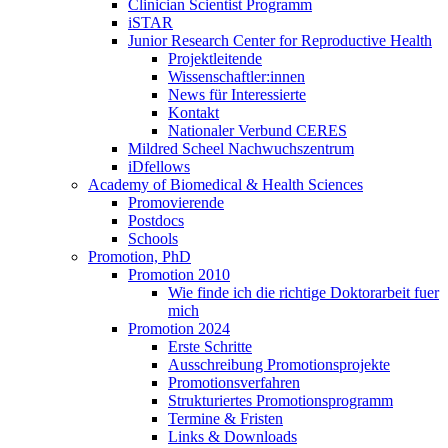
Clinician Scientist Programm
iSTAR
Junior Research Center for Reproductive Health
Projektleitende
Wissenschaftler:innen
News für Interessierte
Kontakt
Nationaler Verbund CERES
Mildred Scheel Nachwuchszentrum
iDfellows
Academy of Biomedical & Health Sciences
Promovierende
Postdocs
Schools
Promotion, PhD
Promotion 2010
Wie finde ich die richtige Doktorarbeit fuer
mich
Promotion 2024
Erste Schritte
Ausschreibung Promotionsprojekte
Promotionsverfahren
Strukturiertes Promotionsprogramm
Termine & Fristen
Links & Downloads