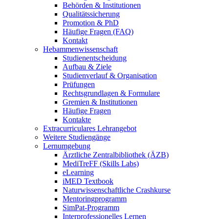
Behörden & Institutionen
Qualitätssicherung
Promotion & PhD
Häufige Fragen (FAQ)
Kontakt
Hebammenwissenschaft
Studienentscheidung
Aufbau & Ziele
Studienverlauf & Organisation
Prüfungen
Rechtsgrundlagen & Formulare
Gremien & Institutionen
Häufige Fragen
Kontakte
Extracurriculares Lehrangebot
Weitere Studiengänge
Lernumgebung
Ärztliche Zentralbibliothek (ÄZB)
MediTreFF (Skills Labs)
eLearning
iMED Textbook
Naturwissenschaftliche Crashkurse
Mentoringprogramm
SimPat-Programm
Interprofessionelles Lernen