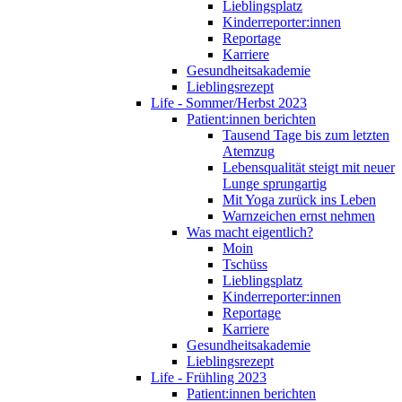
Lieblingsplatz
Kinderreporter:innen
Reportage
Karriere
Gesundheitsakademie
Lieblingsrezept
Life - Sommer/Herbst 2023
Patient:innen berichten
Tausend Tage bis zum letzten
Atemzug
Lebensqualität steigt mit neuer
Lunge sprungartig
Mit Yoga zurück ins Leben
Warnzeichen ernst nehmen
Was macht eigentlich?
Moin
Tschüss
Lieblingsplatz
Kinderreporter:innen
Reportage
Karriere
Gesundheitsakademie
Lieblingsrezept
Life - Frühling 2023
Patient:innen berichten