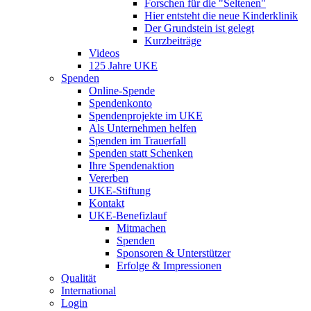
Forschen für die "Seltenen"
Hier entsteht die neue Kinderklinik
Der Grundstein ist gelegt
Kurzbeiträge
Videos
125 Jahre UKE
Spenden
Online-Spende
Spendenkonto
Spendenprojekte im UKE
Als Unternehmen helfen
Spenden im Trauerfall
Spenden statt Schenken
Ihre Spendenaktion
Vererben
UKE-Stiftung
Kontakt
UKE-Benefizlauf
Mitmachen
Spenden
Sponsoren & Unterstützer
Erfolge & Impressionen
Qualität
International
Login