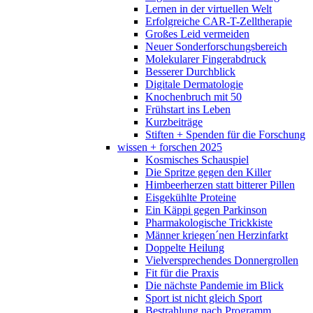
Lernen in der virtuellen Welt
Erfolgreiche CAR-T-Zelltherapie
Großes Leid vermeiden
Neuer Sonderforschungsbereich
Molekularer Fingerabdruck
Besserer Durchblick
Digitale Dermatologie
Knochenbruch mit 50
Frühstart ins Leben
Kurzbeiträge
Stiften + Spenden für die Forschung
wissen + forschen 2025
Kosmisches Schauspiel
Die Spritze gegen den Killer
Himbeerherzen statt bitterer Pillen
Eisgekühlte Proteine
Ein Käppi gegen Parkinson
Pharmakologische Trickkiste
Männer kriegen´nen Herzinfarkt
Doppelte Heilung
Vielversprechendes Donnergrollen
Fit für die Praxis
Die nächste Pandemie im Blick
Sport ist nicht gleich Sport
Bestrahlung nach Programm