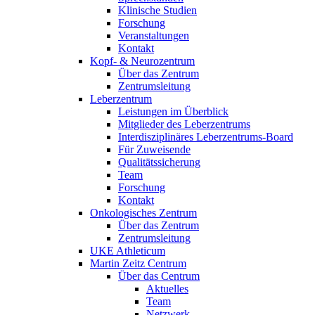
Klinische Studien
Forschung
Veranstaltungen
Kontakt
Kopf- & Neurozentrum
Über das Zentrum
Zentrumsleitung
Leberzentrum
Leistungen im Überblick
Mitglieder des Leberzentrums
Interdisziplinäres Leberzentrums-Board
Für Zuweisende
Qualitätssicherung
Team
Forschung
Kontakt
Onkologisches Zentrum
Über das Zentrum
Zentrumsleitung
UKE Athleticum
Martin Zeitz Centrum
Über das Centrum
Aktuelles
Team
Netzwerk