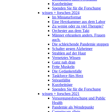
Kurzbeiträge
Spenden Sie für die Forschung
wissen + forschen 2024
Im Miniaturformat
Eine Herzkammer aus dem Labor
Zu wenig oder zu viel Therapie?
Orchester aus dem Takt
Männer erkranken anders. Frauen
auch.
Die schleichende Pandemie stoppen
Schalter gegen Alzheimer
Strahlen auf der Haut
Vernetztes Wissen
Ganz nah dran
Fette Muskeln
Die Gedankenfalle
Taskforce fürs Herz
Störanfällig
Kurzbeiträge
Spenden Sie für die Forschung
wissen + forschen 2021
Versorgungsforschung und Public
Health
Pandemie als Wendepunkt
Gemeinsam allein