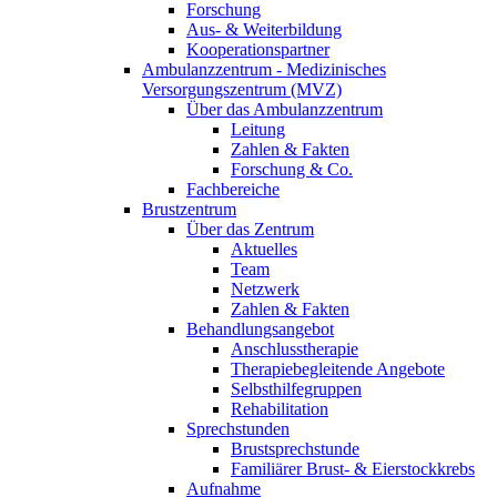
Forschung
Aus- & Weiterbildung
Kooperationspartner
Ambulanzzentrum - Medizinisches
Versorgungszentrum (MVZ)
Über das Ambulanzzentrum
Leitung
Zahlen & Fakten
Forschung & Co.
Fachbereiche
Brustzentrum
Über das Zentrum
Aktuelles
Team
Netzwerk
Zahlen & Fakten
Behandlungsangebot
Anschlusstherapie
Therapiebegleitende Angebote
Selbsthilfegruppen
Rehabilitation
Sprechstunden
Brustsprechstunde
Familiärer Brust- & Eierstockkrebs
Aufnahme