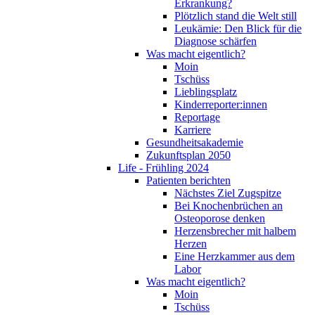
Erkrankung?
Plötzlich stand die Welt still
Leukämie: Den Blick für die
Diagnose schärfen
Was macht eigentlich?
Moin
Tschüss
Lieblingsplatz
Kinderreporter:innen
Reportage
Karriere
Gesundheitsakademie
Zukunftsplan 2050
Life - Frühling 2024
Patienten berichten
Nächstes Ziel Zugspitze
Bei Knochenbrüchen an
Osteoporose denken
Herzensbrecher mit halbem
Herzen
Eine Herzkammer aus dem
Labor
Was macht eigentlich?
Moin
Tschüss