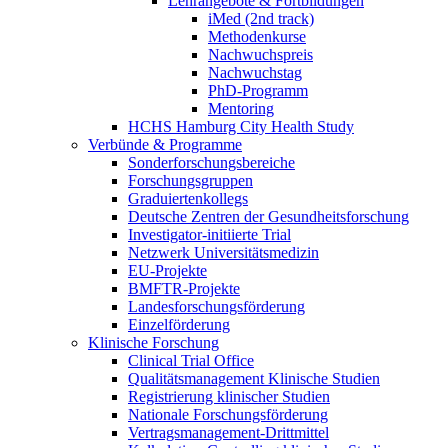
Lehrangebote & Fortbildungen
iMed (2nd track)
Methodenkurse
Nachwuchspreis
Nachwuchstag
PhD-Programm
Mentoring
HCHS Hamburg City Health Study
Verbünde & Programme
Sonderforschungsbereiche
Forschungsgruppen
Graduiertenkollegs
Deutsche Zentren der Gesundheitsforschung
Investigator-initiierte Trial
Netzwerk Universitätsmedizin
EU-Projekte
BMFTR-Projekte
Landesforschungsförderung
Einzelförderung
Klinische Forschung
Clinical Trial Office
Qualitätsmanagement Klinische Studien
Registrierung klinischer Studien
Nationale Forschungsförderung
Vertragsmanagement-Drittmittel