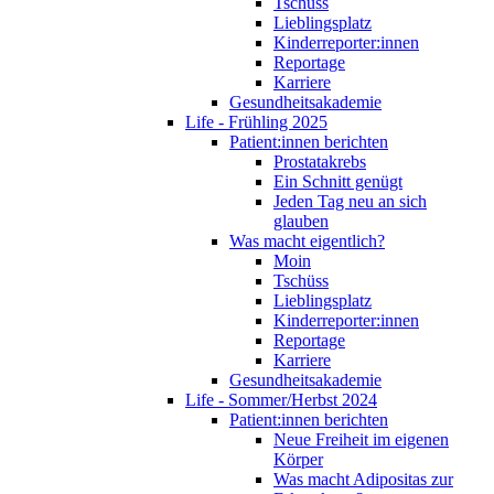
Tschüss
Lieblingsplatz
Kinderreporter:innen
Reportage
Karriere
Gesundheitsakademie
Life - Frühling 2025
Patient:innen berichten
Prostatakrebs
Ein Schnitt genügt
Jeden Tag neu an sich
glauben
Was macht eigentlich?
Moin
Tschüss
Lieblingsplatz
Kinderreporter:innen
Reportage
Karriere
Gesundheitsakademie
Life - Sommer/Herbst 2024
Patient:innen berichten
Neue Freiheit im eigenen
Körper
Was macht Adipositas zur