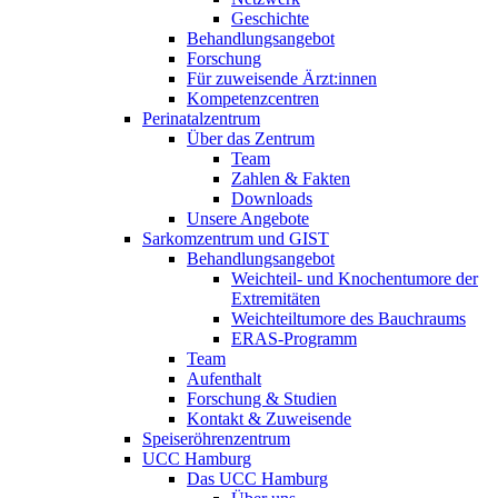
Geschichte
Behandlungsangebot
Forschung
Für zuweisende Ärzt:innen
Kompetenzcentren
Perinatalzentrum
Über das Zentrum
Team
Zahlen & Fakten
Downloads
Unsere Angebote
Sarkomzentrum und GIST
Behandlungsangebot
Weichteil- und Knochentumore der
Extremitäten
Weichteiltumore des Bauchraums
ERAS-Programm
Team
Aufenthalt
Forschung & Studien
Kontakt & Zuweisende
Speiseröhrenzentrum
UCC Hamburg
Das UCC Hamburg