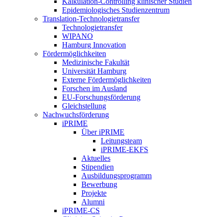
Kalkulation-Controlling klinischer Studien
Epidemiologisches Studienzentrum
Translation-Technologietransfer
Technologietransfer
WIPANO
Hamburg Innovation
Fördermöglichkeiten
Medizinische Fakultät
Universität Hamburg
Externe Fördermöglichkeiten
Forschen im Ausland
EU-Forschungsförderung
Gleichstellung
Nachwuchsförderung
iPRIME
Über iPRIME
Leitungsteam
iPRIME-EKFS
Aktuelles
Stipendien
Ausbildungsprogramm
Bewerbung
Projekte
Alumni
iPRIME-CS