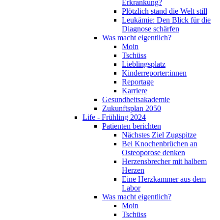
Erkrankung?
Plötzlich stand die Welt still
Leukämie: Den Blick für die
Diagnose schärfen
Was macht eigentlich?
Moin
Tschüss
Lieblingsplatz
Kinderreporter:innen
Reportage
Karriere
Gesundheitsakademie
Zukunftsplan 2050
Life - Frühling 2024
Patienten berichten
Nächstes Ziel Zugspitze
Bei Knochenbrüchen an
Osteoporose denken
Herzensbrecher mit halbem
Herzen
Eine Herzkammer aus dem
Labor
Was macht eigentlich?
Moin
Tschüss