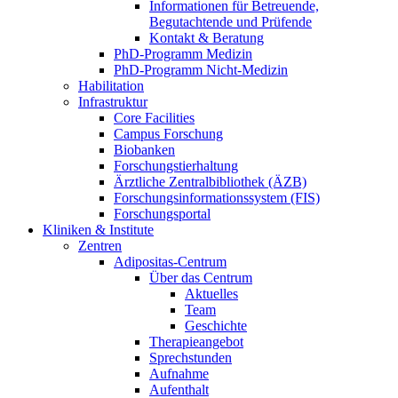
Informationen für Betreuende,
Begutachtende und Prüfende
Kontakt & Beratung
PhD-Programm Medizin
PhD-Programm Nicht-Medizin
Habilitation
Infrastruktur
Core Facilities
Campus Forschung
Biobanken
Forschungstierhaltung
Ärztliche Zentralbibliothek (ÄZB)
Forschungsinformationssystem (FIS)
Forschungsportal
Kliniken & Institute
Zentren
Adipositas-Centrum
Über das Centrum
Aktuelles
Team
Geschichte
Therapieangebot
Sprechstunden
Aufnahme
Aufenthalt