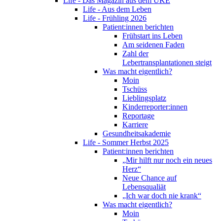
Life - Das Magazin aus dem UKE
Life - Aus dem Leben
Life - Frühling 2026
Patient:innen berichten
Frühstart ins Leben
Am seidenen Faden
Zahl der
Lebertransplantationen steigt
Was macht eigentlich?
Moin
Tschüss
Lieblingsplatz
Kinderreporter:innen
Reportage
Karriere
Gesundheitsakademie
Life - Sommer Herbst 2025
Patient:innen berichten
„Mir hilft nur noch ein neues
Herz“
Neue Chance auf
Lebensqualiät
„Ich war doch nie krank“
Was macht eigentlich?
Moin