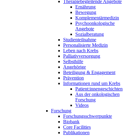
Therapiebegleitende Angebote
Ernährung
Bewegung
Komplementärmedizin
Psychoonkologische
Angebote
Sozialberatung
Studienteilnahme
Personalisierte Medizin
Leben nach Krebs
Palliativversorgung
Selbsthilfe
Angehörige
Beteiligung & Engagement
Prävention
Informationen rund um Krebs
Patient:innengeschichten
Aus der onkologischen
Forschung
Videos
Forschung
Forschungsschwerpunkte
Biobank
Core Facilities
Publikationen