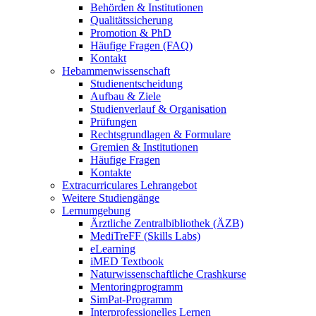
Behörden & Institutionen
Qualitätssicherung
Promotion & PhD
Häufige Fragen (FAQ)
Kontakt
Hebammenwissenschaft
Studienentscheidung
Aufbau & Ziele
Studienverlauf & Organisation
Prüfungen
Rechtsgrundlagen & Formulare
Gremien & Institutionen
Häufige Fragen
Kontakte
Extracurriculares Lehrangebot
Weitere Studiengänge
Lernumgebung
Ärztliche Zentralbibliothek (ÄZB)
MediTreFF (Skills Labs)
eLearning
iMED Textbook
Naturwissenschaftliche Crashkurse
Mentoringprogramm
SimPat-Programm
Interprofessionelles Lernen