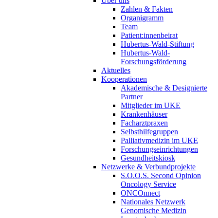
Über uns
Zahlen & Fakten
Organigramm
Team
Patient:innenbeirat
Hubertus-Wald-Stiftung
Hubertus-Wald-
Forschungsförderung
Aktuelles
Kooperationen
Akademische & Designierte
Partner
Mitglieder im UKE
Krankenhäuser
Facharztpraxen
Selbsthilfegruppen
Palliativmedizin im UKE
Forschungseinrichtungen
Gesundheitskiosk
Netzwerke & Verbundprojekte
S.O.O.S. Second Opinion
Oncology Service
ONCOnnect
Nationales Netzwerk
Genomische Medizin