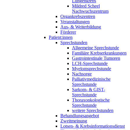
Lungenkrebs
Mildred Scheel
Nachwuchszentrum
Organkrebszentren
Veranstaltungen
Aus- & Weiterbildung
Förderer
Patient:innen
Sprechstunden
Allgemeine Sprechstunde
Familiäre Krebserkrankungen
Gastrointestinale Tumoren
LCH-Sprechstunde
Myelomsprechstunde
Nachsorge
Palliativmedizinische
Sprechstunde
Sarkom- & GIST-
Sprechstunde
Thoraxonkologische
Sprechstunde
weitere Sprechstunden
Behandlungsangebot
Zweitmeinung
Lotsen- & Krebsinformationsdienst