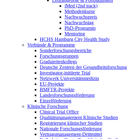
Lehrangebote & Fortbildungen
iMed (2nd track)
Methodenkurse
Nachwuchspreis
Nachwuchstag
PhD-Programm
Mentoring
HCHS Hamburg City Health Study
Verbünde & Programme
Sonderforschungsbereiche
Forschungsgruppen
Graduiertenkollegs
Deutsche Zentren der Gesundheitsforschung
Investigator-initiierte Trial
Netzwerk Universitätsmedizin
EU-Projekte
BMFTR-Projekte
Landesforschungsförderung
Einzelförderung
Klinische Forschung
Clinical Trial Office
Qualitätsmanagement Klinische Studien
Registrierung klinischer Studien
Nationale Forschungsförderung
Vertragsmanagement-Drittmittel