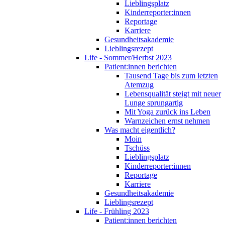
Lieblingsplatz
Kinderreporter:innen
Reportage
Karriere
Gesundheitsakademie
Lieblingsrezept
Life - Sommer/Herbst 2023
Patient:innen berichten
Tausend Tage bis zum letzten
Atemzug
Lebensqualität steigt mit neuer
Lunge sprungartig
Mit Yoga zurück ins Leben
Warnzeichen ernst nehmen
Was macht eigentlich?
Moin
Tschüss
Lieblingsplatz
Kinderreporter:innen
Reportage
Karriere
Gesundheitsakademie
Lieblingsrezept
Life - Frühling 2023
Patient:innen berichten