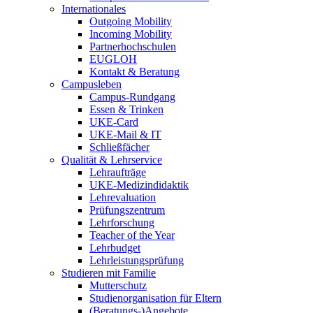
Internationales
Outgoing Mobility
Incoming Mobility
Partnerhochschulen
EUGLOH
Kontakt & Beratung
Campusleben
Campus-Rundgang
Essen & Trinken
UKE-Card
UKE-Mail & IT
Schließfächer
Qualität & Lehrservice
Lehraufträge
UKE-Medizindidaktik
Lehrevaluation
Prüfungszentrum
Lehrforschung
Teacher of the Year
Lehrbudget
Lehrleistungsprüfung
Studieren mit Familie
Mutterschutz
Studienorganisation für Eltern
(Beratungs-)Angebote