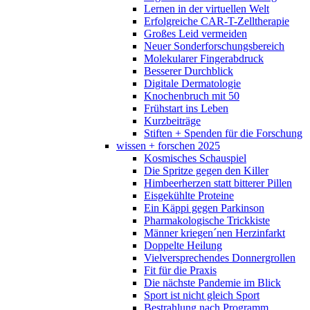
Lernen in der virtuellen Welt
Erfolgreiche CAR-T-Zelltherapie
Großes Leid vermeiden
Neuer Sonderforschungsbereich
Molekularer Fingerabdruck
Besserer Durchblick
Digitale Dermatologie
Knochenbruch mit 50
Frühstart ins Leben
Kurzbeiträge
Stiften + Spenden für die Forschung
wissen + forschen 2025
Kosmisches Schauspiel
Die Spritze gegen den Killer
Himbeerherzen statt bitterer Pillen
Eisgekühlte Proteine
Ein Käppi gegen Parkinson
Pharmakologische Trickkiste
Männer kriegen´nen Herzinfarkt
Doppelte Heilung
Vielversprechendes Donnergrollen
Fit für die Praxis
Die nächste Pandemie im Blick
Sport ist nicht gleich Sport
Bestrahlung nach Programm