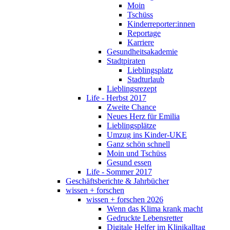
Moin
Tschüss
Kinderreporter:innen
Reportage
Karriere
Gesundheitsakademie
Stadtpiraten
Lieblingsplatz
Stadturlaub
Lieblingsrezept
Life - Herbst 2017
Zweite Chance
Neues Herz für Emilia
Lieblingsplätze
Umzug ins Kinder-UKE
Ganz schön schnell
Moin und Tschüss
Gesund essen
Life - Sommer 2017
Geschäftsberichte & Jahrbücher
wissen + forschen
wissen + forschen 2026
Wenn das Klima krank macht
Gedruckte Lebensretter
Digitale Helfer im Klinikalltag