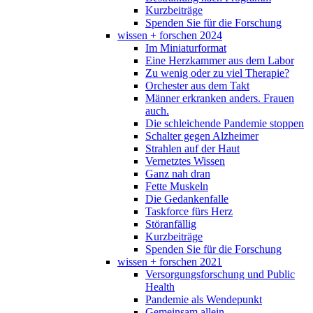
Kurzbeiträge
Spenden Sie für die Forschung
wissen + forschen 2024
Im Miniaturformat
Eine Herzkammer aus dem Labor
Zu wenig oder zu viel Therapie?
Orchester aus dem Takt
Männer erkranken anders. Frauen
auch.
Die schleichende Pandemie stoppen
Schalter gegen Alzheimer
Strahlen auf der Haut
Vernetztes Wissen
Ganz nah dran
Fette Muskeln
Die Gedankenfalle
Taskforce fürs Herz
Störanfällig
Kurzbeiträge
Spenden Sie für die Forschung
wissen + forschen 2021
Versorgungsforschung und Public
Health
Pandemie als Wendepunkt
Gemeinsam allein