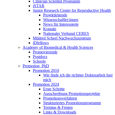
Clinician Scientist Programm
iSTAR
Junior Research Center for Reproductive Health
Projektleitende
Wissenschaftler:innen
News für Interessierte
Kontakt
Nationaler Verbund CERES
Mildred Scheel Nachwuchszentrum
iDfellows
Academy of Biomedical & Health Sciences
Promovierende
Postdocs
Schools
Promotion, PhD
Promotion 2010
Wie finde ich die richtige Doktorarbeit fuer
mich
Promotion 2024
Erste Schritte
Ausschreibung Promotionsprojekte
Promotionsverfahren
Strukturiertes Promotionsprogramm
Termine & Fristen
Links & Downloads