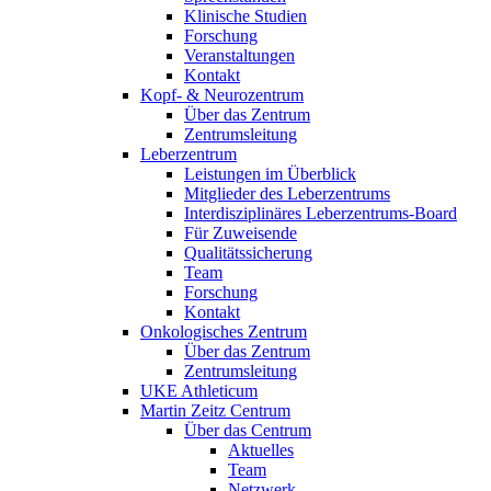
Klinische Studien
Forschung
Veranstaltungen
Kontakt
Kopf- & Neurozentrum
Über das Zentrum
Zentrumsleitung
Leberzentrum
Leistungen im Überblick
Mitglieder des Leberzentrums
Interdisziplinäres Leberzentrums-Board
Für Zuweisende
Qualitätssicherung
Team
Forschung
Kontakt
Onkologisches Zentrum
Über das Zentrum
Zentrumsleitung
UKE Athleticum
Martin Zeitz Centrum
Über das Centrum
Aktuelles
Team
Netzwerk