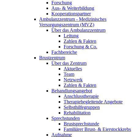
Forschung
Aus- & Weiterbildung
Kooperationspartner
Ambulanzzentrum - Medizinisches
Versorgungszentrum (MVZ)
Über das Ambulanzzentrum
Leitung
Zahlen & Fakten
Forschung & Co.
Fachbereiche
Brustzentrum
Über das Zentrum
Aktuelles
Team
Netzwerk
Zahlen & Fakten
Behandlungsangebot
Anschlusstherapie
Therapiebegleitende Angebote
Selbsthilfegruppen
Rehabilitation
Sprechstunden
Brustsprechstunde
Familiärer Brust- & Eierstockkrebs
Aufnahme