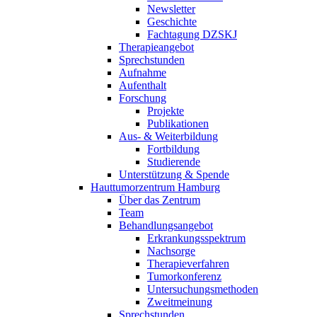
Newsletter
Geschichte
Fachtagung DZSKJ
Therapieangebot
Sprechstunden
Aufnahme
Aufenthalt
Forschung
Projekte
Publikationen
Aus- & Weiterbildung
Fortbildung
Studierende
Unterstützung & Spende
Hauttumorzentrum Hamburg
Über das Zentrum
Team
Behandlungsangebot
Erkrankungsspektrum
Nachsorge
Therapieverfahren
Tumorkonferenz
Untersuchungsmethoden
Zweitmeinung
Sprechstunden