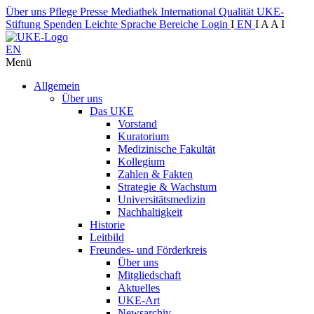
Über uns
Pflege
Presse
Mediathek
International
Qualität
UKE-
Stiftung
Spenden
Leichte Sprache
Bereiche
Login
I
EN
I
A
A
I
EN
Menü
Allgemein
Über uns
Das UKE
Vorstand
Kuratorium
Medizinische Fakultät
Kollegium
Zahlen & Fakten
Strategie & Wachstum
Universitätsmedizin
Nachhaltigkeit
Historie
Leitbild
Freundes- und Förderkreis
Über uns
Mitgliedschaft
Aktuelles
UKE-Art
Newsarchiv