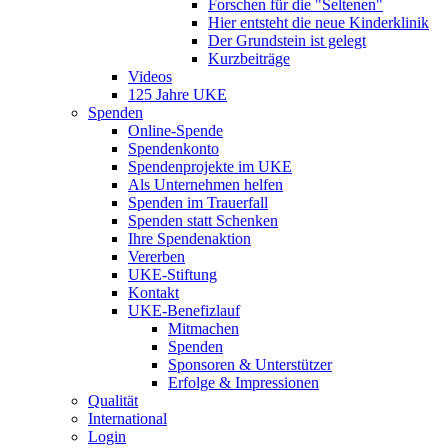
Forschen für die "Seltenen"
Hier entsteht die neue Kinderklinik
Der Grundstein ist gelegt
Kurzbeiträge
Videos
125 Jahre UKE
Spenden
Online-Spende
Spendenkonto
Spendenprojekte im UKE
Als Unternehmen helfen
Spenden im Trauerfall
Spenden statt Schenken
Ihre Spendenaktion
Vererben
UKE-Stiftung
Kontakt
UKE-Benefizlauf
Mitmachen
Spenden
Sponsoren & Unterstützer
Erfolge & Impressionen
Qualität
International
Login