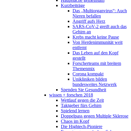
Hauptsache gemeinsam
Kurzbeiträge
Das „Multiorganvirus“: Auch
Nieren befallen
Angriff aufs Herz
SARS-CoV-2 greift auch das
Gehirn an
Krebs macht keine Pause
Von Herdenimmunität weit
entfernt
Das Leben auf den Kopf
gestellt
Forscherteams mit breitem
Themenmix
Corona kompakt
Unikliniken bilden
bundesweites Netzwerk
Spenden Sie Gesundheit
wissen + forschen 2018
Wettlauf gegen die Zeit
Taktgeber fürs Gehirn
Spielend lernen
Doppelpass gegen Multiple Sklerose
Chaos im Kopf
Die Hightech-Pioniere