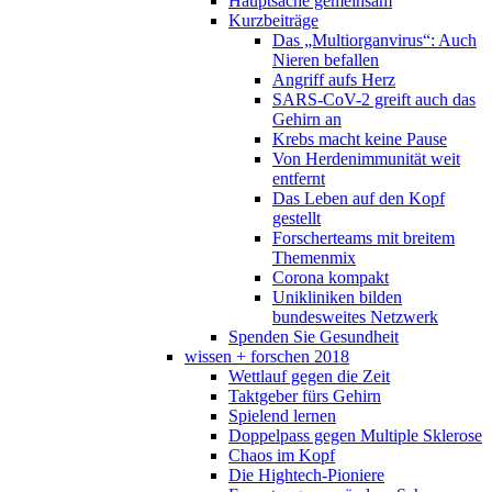
Hauptsache gemeinsam
Kurzbeiträge
Das „Multiorganvirus“: Auch
Nieren befallen
Angriff aufs Herz
SARS-CoV-2 greift auch das
Gehirn an
Krebs macht keine Pause
Von Herdenimmunität weit
entfernt
Das Leben auf den Kopf
gestellt
Forscherteams mit breitem
Themenmix
Corona kompakt
Unikliniken bilden
bundesweites Netzwerk
Spenden Sie Gesundheit
wissen + forschen 2018
Wettlauf gegen die Zeit
Taktgeber fürs Gehirn
Spielend lernen
Doppelpass gegen Multiple Sklerose
Chaos im Kopf
Die Hightech-Pioniere