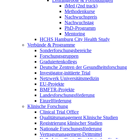
Lehrangebote & Fortbildungen
iMed (2nd track)
Methodenkurse
Nachwuchspreis
Nachwuchstag
PhD-Programm
Mentoring
HCHS Hamburg City Health Study
Verbünde & Programme
Sonderforschungsbereiche
Forschungsgruppen
Graduiertenkollegs
Deutsche Zentren der Gesundheitsforschung
Investigator-initiierte Trial
Netzwerk Universitätsmedizin
EU-Projekte
BMFTR-Projekte
Landesforschungsförderung
Einzelförderung
Klinische Forschung
Clinical Trial Office
Qualitätsmanagement Klinische Studien
Registrierung klinischer Studien
Nationale Forschungsförderung
Vertragsmanagement-Drittmittel