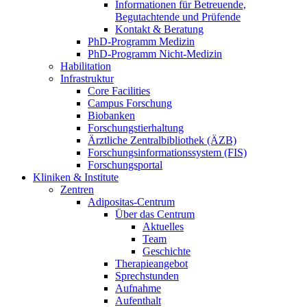
Informationen für Betreuende,
Begutachtende und Prüfende
Kontakt & Beratung
PhD-Programm Medizin
PhD-Programm Nicht-Medizin
Habilitation
Infrastruktur
Core Facilities
Campus Forschung
Biobanken
Forschungstierhaltung
Ärztliche Zentralbibliothek (ÄZB)
Forschungsinformationssystem (FIS)
Forschungsportal
Kliniken & Institute
Zentren
Adipositas-Centrum
Über das Centrum
Aktuelles
Team
Geschichte
Therapieangebot
Sprechstunden
Aufnahme
Aufenthalt