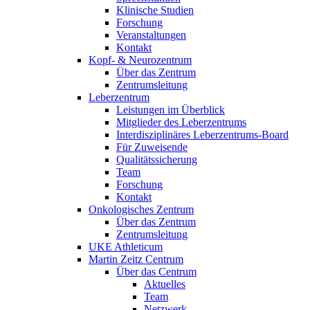
Klinische Studien
Forschung
Veranstaltungen
Kontakt
Kopf- & Neurozentrum
Über das Zentrum
Zentrumsleitung
Leberzentrum
Leistungen im Überblick
Mitglieder des Leberzentrums
Interdisziplinäres Leberzentrums-Board
Für Zuweisende
Qualitätssicherung
Team
Forschung
Kontakt
Onkologisches Zentrum
Über das Zentrum
Zentrumsleitung
UKE Athleticum
Martin Zeitz Centrum
Über das Centrum
Aktuelles
Team
Netzwerk