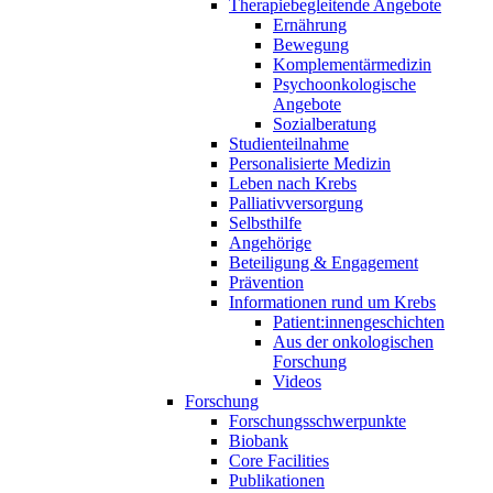
Therapiebegleitende Angebote
Ernährung
Bewegung
Komplementärmedizin
Psychoonkologische
Angebote
Sozialberatung
Studienteilnahme
Personalisierte Medizin
Leben nach Krebs
Palliativversorgung
Selbsthilfe
Angehörige
Beteiligung & Engagement
Prävention
Informationen rund um Krebs
Patient:innengeschichten
Aus der onkologischen
Forschung
Videos
Forschung
Forschungsschwerpunkte
Biobank
Core Facilities
Publikationen