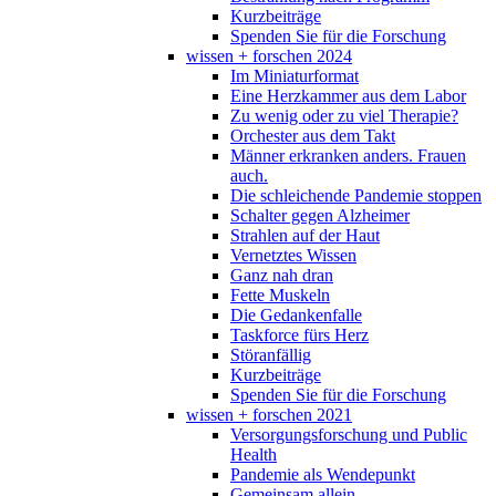
Kurzbeiträge
Spenden Sie für die Forschung
wissen + forschen 2024
Im Miniaturformat
Eine Herzkammer aus dem Labor
Zu wenig oder zu viel Therapie?
Orchester aus dem Takt
Männer erkranken anders. Frauen
auch.
Die schleichende Pandemie stoppen
Schalter gegen Alzheimer
Strahlen auf der Haut
Vernetztes Wissen
Ganz nah dran
Fette Muskeln
Die Gedankenfalle
Taskforce fürs Herz
Störanfällig
Kurzbeiträge
Spenden Sie für die Forschung
wissen + forschen 2021
Versorgungsforschung und Public
Health
Pandemie als Wendepunkt
Gemeinsam allein