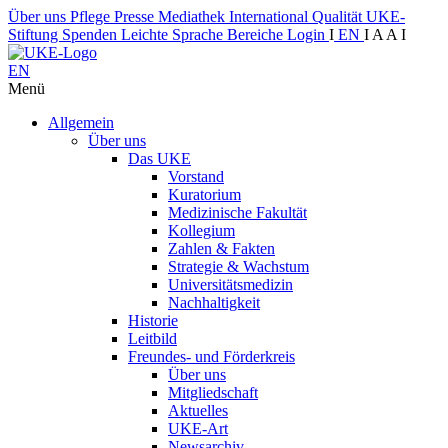
Über uns
Pflege
Presse
Mediathek
International
Qualität
UKE-
Stiftung
Spenden
Leichte Sprache
Bereiche
Login
I
EN
I
A
A
I
EN
Menü
Allgemein
Über uns
Das UKE
Vorstand
Kuratorium
Medizinische Fakultät
Kollegium
Zahlen & Fakten
Strategie & Wachstum
Universitätsmedizin
Nachhaltigkeit
Historie
Leitbild
Freundes- und Förderkreis
Über uns
Mitgliedschaft
Aktuelles
UKE-Art
Newsarchiv