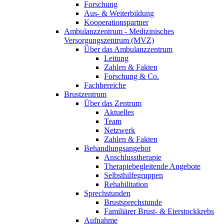
Forschung
Aus- & Weiterbildung
Kooperationspartner
Ambulanzzentrum - Medizinisches
Versorgungszentrum (MVZ)
Über das Ambulanzzentrum
Leitung
Zahlen & Fakten
Forschung & Co.
Fachbereiche
Brustzentrum
Über das Zentrum
Aktuelles
Team
Netzwerk
Zahlen & Fakten
Behandlungsangebot
Anschlusstherapie
Therapiebegleitende Angebote
Selbsthilfegruppen
Rehabilitation
Sprechstunden
Brustsprechstunde
Familiärer Brust- & Eierstockkrebs
Aufnahme