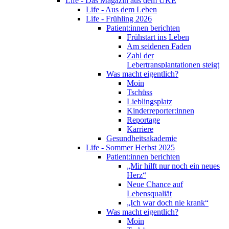
Life - Das Magazin aus dem UKE
Life - Aus dem Leben
Life - Frühling 2026
Patient:innen berichten
Frühstart ins Leben
Am seidenen Faden
Zahl der
Lebertransplantationen steigt
Was macht eigentlich?
Moin
Tschüss
Lieblingsplatz
Kinderreporter:innen
Reportage
Karriere
Gesundheitsakademie
Life - Sommer Herbst 2025
Patient:innen berichten
„Mir hilft nur noch ein neues
Herz“
Neue Chance auf
Lebensqualiät
„Ich war doch nie krank“
Was macht eigentlich?
Moin