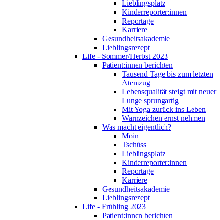
Lieblingsplatz
Kinderreporter:innen
Reportage
Karriere
Gesundheitsakademie
Lieblingsrezept
Life - Sommer/Herbst 2023
Patient:innen berichten
Tausend Tage bis zum letzten
Atemzug
Lebensqualität steigt mit neuer
Lunge sprungartig
Mit Yoga zurück ins Leben
Warnzeichen ernst nehmen
Was macht eigentlich?
Moin
Tschüss
Lieblingsplatz
Kinderreporter:innen
Reportage
Karriere
Gesundheitsakademie
Lieblingsrezept
Life - Frühling 2023
Patient:innen berichten