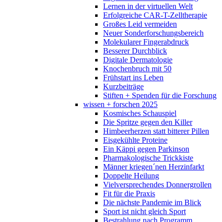
Lernen in der virtuellen Welt
Erfolgreiche CAR-T-Zelltherapie
Großes Leid vermeiden
Neuer Sonderforschungsbereich
Molekularer Fingerabdruck
Besserer Durchblick
Digitale Dermatologie
Knochenbruch mit 50
Frühstart ins Leben
Kurzbeiträge
Stiften + Spenden für die Forschung
wissen + forschen 2025
Kosmisches Schauspiel
Die Spritze gegen den Killer
Himbeerherzen statt bitterer Pillen
Eisgekühlte Proteine
Ein Käppi gegen Parkinson
Pharmakologische Trickkiste
Männer kriegen´nen Herzinfarkt
Doppelte Heilung
Vielversprechendes Donnergrollen
Fit für die Praxis
Die nächste Pandemie im Blick
Sport ist nicht gleich Sport
Bestrahlung nach Programm