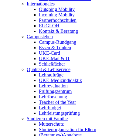
Internationales
Outgoing Mobility
Incoming Mobility
Partnerhochschulen
EUGLOH
Kontakt & Beratung
Campusleben
Campus-Rundgang
Essen & Trinken
UKE-Card
UKE-Mail & IT
Schließfächer
Qualität & Lehrservice
Lehraufträge
UKE-Medizindidaktik
Lehrevaluation
Prüfungszentrum
Lehrforschung
Teacher of the Year
Lehrbudget
Lehrleistungsprüfung
Studieren mit Familie
Mutterschutz
Studienorganisation für Eltern
(Beratungs-)Angebote