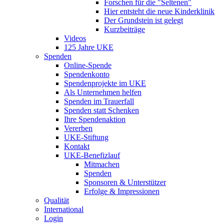
Forschen für die "Seltenen"
Hier entsteht die neue Kinderklinik
Der Grundstein ist gelegt
Kurzbeiträge
Videos
125 Jahre UKE
Spenden
Online-Spende
Spendenkonto
Spendenprojekte im UKE
Als Unternehmen helfen
Spenden im Trauerfall
Spenden statt Schenken
Ihre Spendenaktion
Vererben
UKE-Stiftung
Kontakt
UKE-Benefizlauf
Mitmachen
Spenden
Sponsoren & Unterstützer
Erfolge & Impressionen
Qualität
International
Login