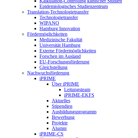
Kalkulation-Controlling klinischer Studien
Epidemiologisches Studienzentrum
Translation-Technologietransfer
Technologietransfer
WIPANO
Hamburg Innovation
Fördermöglichkeiten
Medizinische Fakultät
Universität Hamburg
Externe Fördermöglichkeiten
Forschen im Ausland
EU-Forschungsförderung
Gleichstellung
Nachwuchsförderung
iPRIME
Über iPRIME
Leitungsteam
iPRIME-EKFS
Aktuelles
Stipendien
Ausbildungsprogramm
Bewerbung
Projekte
Alumni
iPRIME-CS