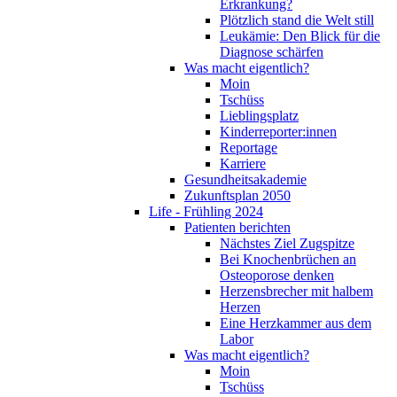
Erkrankung?
Plötzlich stand die Welt still
Leukämie: Den Blick für die
Diagnose schärfen
Was macht eigentlich?
Moin
Tschüss
Lieblingsplatz
Kinderreporter:innen
Reportage
Karriere
Gesundheitsakademie
Zukunftsplan 2050
Life - Frühling 2024
Patienten berichten
Nächstes Ziel Zugspitze
Bei Knochenbrüchen an
Osteoporose denken
Herzensbrecher mit halbem
Herzen
Eine Herzkammer aus dem
Labor
Was macht eigentlich?
Moin
Tschüss