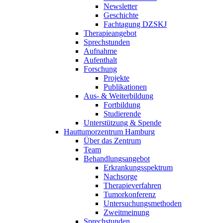
Newsletter
Geschichte
Fachtagung DZSKJ
Therapieangebot
Sprechstunden
Aufnahme
Aufenthalt
Forschung
Projekte
Publikationen
Aus- & Weiterbildung
Fortbildung
Studierende
Unterstützung & Spende
Hauttumorzentrum Hamburg
Über das Zentrum
Team
Behandlungsangebot
Erkrankungsspektrum
Nachsorge
Therapieverfahren
Tumorkonferenz
Untersuchungsmethoden
Zweitmeinung
Sprechstunden