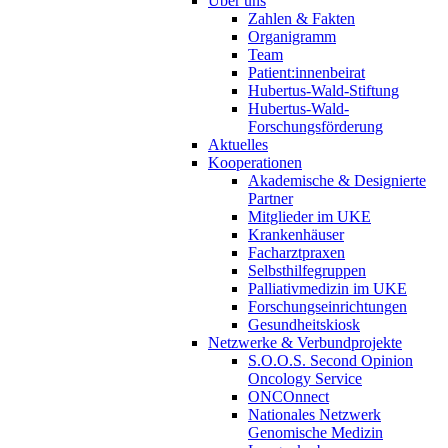
Über uns
Zahlen & Fakten
Organigramm
Team
Patient:innenbeirat
Hubertus-Wald-Stiftung
Hubertus-Wald-
Forschungsförderung
Aktuelles
Kooperationen
Akademische & Designierte
Partner
Mitglieder im UKE
Krankenhäuser
Facharztpraxen
Selbsthilfegruppen
Palliativmedizin im UKE
Forschungseinrichtungen
Gesundheitskiosk
Netzwerke & Verbundprojekte
S.O.O.S. Second Opinion
Oncology Service
ONCOnnect
Nationales Netzwerk
Genomische Medizin