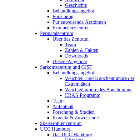
Geschichte
Behandlungsangebot
Forschung
Für zuweisende Ärzt:innen
Kompetenzcentren
Perinatalzentrum
Über das Zentrum
Team
Zahlen & Fakten
Downloads
Unsere Angebote
Sarkomzentrum und GIST
Behandlungsangebot
Weichteil- und Knochentumore der
Extremitäten
Weichteiltumore des Bauchraums
ERAS-Programm
Team
Aufenthalt
Forschung & Studien
Kontakt & Zuweisende
Speiseröhrenzentrum
UCC Hamburg
Das UCC Hamburg