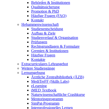
Behörden & Institutionen
Qualitätssicherung
Promotion & PhD
Häufige Fragen (FAQ)
Kontakt
Hebammenwissenschaft
Studienentscheidung
Aufbau & Ziele
Studienverlauf & Organisation
Prüfungen
Rechtsgrundlagen & Formulare
Gremien & Institutionen
Häufige Fragen
Kontakte
Extracurriculares Lehrangebot
Weitere Studiengänge
Lernumgebung
Ärztliche Zentralbibliothek (ÄZB)
MediTreFF (Skills Labs)
eLearning
iMED Textbook
Naturwissenschaftliche Crashkurse
Mentoringprogramm
SimPat-Programm
Interprofessionelles Lernen