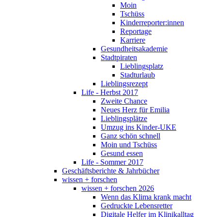
Moin
Tschüss
Kinderreporter:innen
Reportage
Karriere
Gesundheitsakademie
Stadtpiraten
Lieblingsplatz
Stadturlaub
Lieblingsrezept
Life - Herbst 2017
Zweite Chance
Neues Herz für Emilia
Lieblingsplätze
Umzug ins Kinder-UKE
Ganz schön schnell
Moin und Tschüss
Gesund essen
Life - Sommer 2017
Geschäftsberichte & Jahrbücher
wissen + forschen
wissen + forschen 2026
Wenn das Klima krank macht
Gedruckte Lebensretter
Digitale Helfer im Klinikalltag