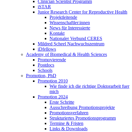
Clinician Scientist Programm
iSTAR
Junior Research Center for Reproductive Health
Projektleitende
Wissenschaftler:innen
News für Interessierte
Kontakt
Nationaler Verbund CERES
Mildred Scheel Nachwuchszentrum
iDfellows
Academy of Biomedical & Health Sciences
Promovierende
Postdocs
Schools
Promotion, PhD
Promotion 2010
Wie finde ich die richtige Doktorarbeit fuer
mich
Promotion 2024
Erste Schritte
Ausschreibung Promotionsprojekte
Promotionsverfahren
Strukturiertes Promotionsprogramm
Termine & Fristen
Links & Downloads