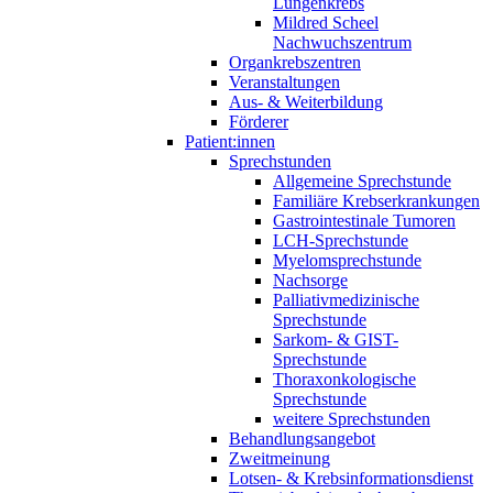
Lungenkrebs
Mildred Scheel
Nachwuchszentrum
Organkrebszentren
Veranstaltungen
Aus- & Weiterbildung
Förderer
Patient:innen
Sprechstunden
Allgemeine Sprechstunde
Familiäre Krebserkrankungen
Gastrointestinale Tumoren
LCH-Sprechstunde
Myelomsprechstunde
Nachsorge
Palliativmedizinische
Sprechstunde
Sarkom- & GIST-
Sprechstunde
Thoraxonkologische
Sprechstunde
weitere Sprechstunden
Behandlungsangebot
Zweitmeinung
Lotsen- & Krebsinformationsdienst