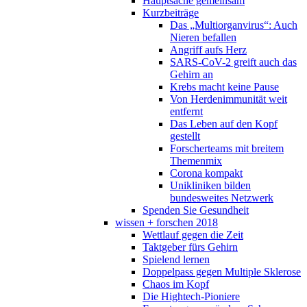
Hauptsache gemeinsam
Kurzbeiträge
Das „Multiorganvirus“: Auch
Nieren befallen
Angriff aufs Herz
SARS-CoV-2 greift auch das
Gehirn an
Krebs macht keine Pause
Von Herdenimmunität weit
entfernt
Das Leben auf den Kopf
gestellt
Forscherteams mit breitem
Themenmix
Corona kompakt
Unikliniken bilden
bundesweites Netzwerk
Spenden Sie Gesundheit
wissen + forschen 2018
Wettlauf gegen die Zeit
Taktgeber fürs Gehirn
Spielend lernen
Doppelpass gegen Multiple Sklerose
Chaos im Kopf
Die Hightech-Pioniere