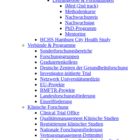
Lehrangebote & Fortbildungen
iMed (2nd track)
Methodenkurse
Nachwuchspreis
Nachwuchstag
PhD-Programm
Mentoring
HCHS Hamburg City Health Study
Verbünde & Programme
Sonderforschungsbereiche
Forschungsgruppen
Graduiertenkollegs
Deutsche Zentren der Gesundheitsforschung
Investigator-initiierte Trial
Netzwerk Universitätsmedizin
EU-Projekte
BMFTR-Projekte
Landesforschungsförderung
Einzelförderung
Klinische Forschung
Clinical Trial Office
Qualitätsmanagement Klinische Studien
Registrierung klinischer Studien
Nationale Forschungsförderung
Vertragsmanagement-Drittmittel