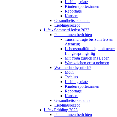
Lieblingsplatz
Kinderreporter:innen
Reportage
Karriere
Gesundheitsakademie
Lieblingsrezept
Life - Sommer/Herbst 2023
Patient:innen berichten
Tausend Tage bis zum letzten
Atemzug
Lebensqualität steigt mit neuer
Lunge sprungartig
Mit Yoga zurück ins Leben
Warnzeichen ernst nehmen
Was macht eigentlich?
Moin
Tschüss
Lieblingsplatz
Kinderreporter:innen
Reportage
Karriere
Gesundheitsakademie
Lieblingsrezept
Life - Frühling 2023
Patient:innen berichten