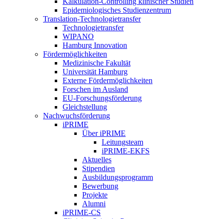
Kalkulation-Controlling klinischer Studien
Epidemiologisches Studienzentrum
Translation-Technologietransfer
Technologietransfer
WIPANO
Hamburg Innovation
Fördermöglichkeiten
Medizinische Fakultät
Universität Hamburg
Externe Fördermöglichkeiten
Forschen im Ausland
EU-Forschungsförderung
Gleichstellung
Nachwuchsförderung
iPRIME
Über iPRIME
Leitungsteam
iPRIME-EKFS
Aktuelles
Stipendien
Ausbildungsprogramm
Bewerbung
Projekte
Alumni
iPRIME-CS