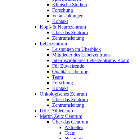
Klinische Studien
Forschung
Veranstaltungen
Kontakt
Kopf- & Neurozentrum
Über das Zentrum
Zentrumsleitung
Leberzentrum
Leistungen im Überblick
Mitglieder des Leberzentrums
Interdisziplinäres Leberzentrums-Board
Für Zuweisende
Qualitätssicherung
Team
Forschung
Kontakt
Onkologisches Zentrum
Über das Zentrum
Zentrumsleitung
UKE Athleticum
Martin Zeitz Centrum
Über das Centrum
Aktuelles
Team
Netzwerk