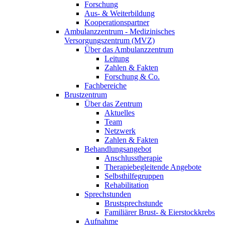
Forschung
Aus- & Weiterbildung
Kooperationspartner
Ambulanzzentrum - Medizinisches
Versorgungszentrum (MVZ)
Über das Ambulanzzentrum
Leitung
Zahlen & Fakten
Forschung & Co.
Fachbereiche
Brustzentrum
Über das Zentrum
Aktuelles
Team
Netzwerk
Zahlen & Fakten
Behandlungsangebot
Anschlusstherapie
Therapiebegleitende Angebote
Selbsthilfegruppen
Rehabilitation
Sprechstunden
Brustsprechstunde
Familiärer Brust- & Eierstockkrebs
Aufnahme