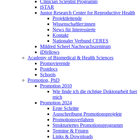
Clinician Scientist Programm
iSTAR
Junior Research Center for Reproductive Health
Projektleitende
Wissenschaftler:innen
News für Interessierte
Kontakt
Nationaler Verbund CERES
Mildred Scheel Nachwuchszentrum
iDfellows
Academy of Biomedical & Health Sciences
Promovierende
Postdocs
Schools
Promotion, PhD
Promotion 2010
Wie finde ich die richtige Doktorarbeit fuer
mich
Promotion 2024
Erste Schritte
Ausschreibung Promotionsprojekte
Promotionsverfahren
Strukturiertes Promotionsprogramm
Termine & Fristen
Links & Downloads