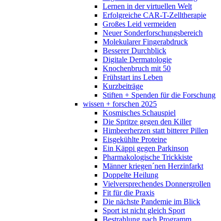
Lernen in der virtuellen Welt
Erfolgreiche CAR-T-Zelltherapie
Großes Leid vermeiden
Neuer Sonderforschungsbereich
Molekularer Fingerabdruck
Besserer Durchblick
Digitale Dermatologie
Knochenbruch mit 50
Frühstart ins Leben
Kurzbeiträge
Stiften + Spenden für die Forschung
wissen + forschen 2025
Kosmisches Schauspiel
Die Spritze gegen den Killer
Himbeerherzen statt bitterer Pillen
Eisgekühlte Proteine
Ein Käppi gegen Parkinson
Pharmakologische Trickkiste
Männer kriegen´nen Herzinfarkt
Doppelte Heilung
Vielversprechendes Donnergrollen
Fit für die Praxis
Die nächste Pandemie im Blick
Sport ist nicht gleich Sport
Bestrahlung nach Programm