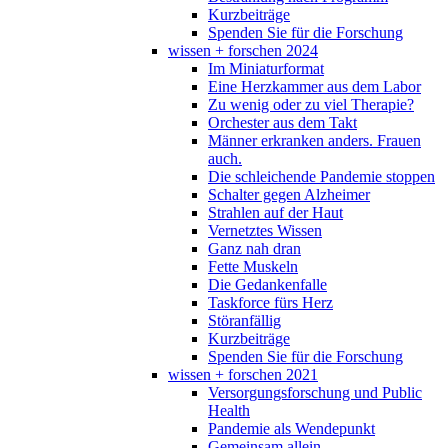
Kurzbeiträge
Spenden Sie für die Forschung
wissen + forschen 2024
Im Miniaturformat
Eine Herzkammer aus dem Labor
Zu wenig oder zu viel Therapie?
Orchester aus dem Takt
Männer erkranken anders. Frauen
auch.
Die schleichende Pandemie stoppen
Schalter gegen Alzheimer
Strahlen auf der Haut
Vernetztes Wissen
Ganz nah dran
Fette Muskeln
Die Gedankenfalle
Taskforce fürs Herz
Störanfällig
Kurzbeiträge
Spenden Sie für die Forschung
wissen + forschen 2021
Versorgungsforschung und Public
Health
Pandemie als Wendepunkt
Gemeinsam allein