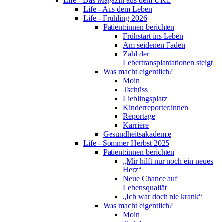
Life - Das Magazin aus dem UKE
Life - Aus dem Leben
Life - Frühling 2026
Patient:innen berichten
Frühstart ins Leben
Am seidenen Faden
Zahl der
Lebertransplantationen steigt
Was macht eigentlich?
Moin
Tschüss
Lieblingsplatz
Kinderreporter:innen
Reportage
Karriere
Gesundheitsakademie
Life - Sommer Herbst 2025
Patient:innen berichten
„Mir hilft nur noch ein neues
Herz“
Neue Chance auf
Lebensqualiät
„Ich war doch nie krank“
Was macht eigentlich?
Moin