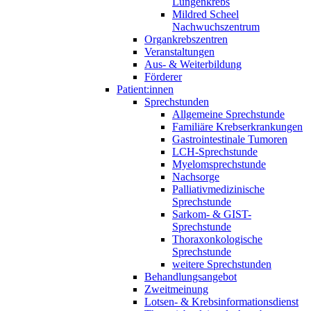
Lungenkrebs
Mildred Scheel
Nachwuchszentrum
Organkrebszentren
Veranstaltungen
Aus- & Weiterbildung
Förderer
Patient:innen
Sprechstunden
Allgemeine Sprechstunde
Familiäre Krebserkrankungen
Gastrointestinale Tumoren
LCH-Sprechstunde
Myelomsprechstunde
Nachsorge
Palliativmedizinische
Sprechstunde
Sarkom- & GIST-
Sprechstunde
Thoraxonkologische
Sprechstunde
weitere Sprechstunden
Behandlungsangebot
Zweitmeinung
Lotsen- & Krebsinformationsdienst