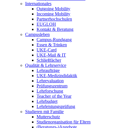
Internationales
Outgoing Mobility
Incoming Mobility
Partnerhochschulen
EUGLOH
Kontakt & Beratung
Campusleben
Campus-Rundgang
Essen & Trinken
UKE-Card
UKE-Mail & IT
Schließfächer
Qualität & Lehrservice
Lehraufträge
UKE-Medizindidaktik
Lehrevaluation
Prüfungszentrum
Lehrforschung
Teacher of the Year
Lehrbudget
Lehrleistungsprüfung
Studieren mit Familie
Mutterschutz
Studienorganisation für Eltern
(Beratungs-)Angebote