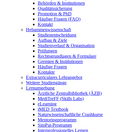
Behörden & Institutionen
Qualitätssicherung
Promotion & PhD
Häufige Fragen (FAQ)
Kontakt
Hebammenwissenschaft
Studienentscheidung
Aufbau & Ziele
Studienverlauf & Organisation
Prüfungen
Rechtsgrundlagen & Formulare
Gremien & Institutionen
Häufige Fragen
Kontakte
Extracurriculares Lehrangebot
Weitere Studiengänge
Lernumgebung
Ärztliche Zentralbibliothek (ÄZB)
MediTreFF (Skills Labs)
eLearning
iMED Textbook
Naturwissenschaftliche Crashkurse
Mentoringprogramm
SimPat-Programm
Interprofessionelles Lernen