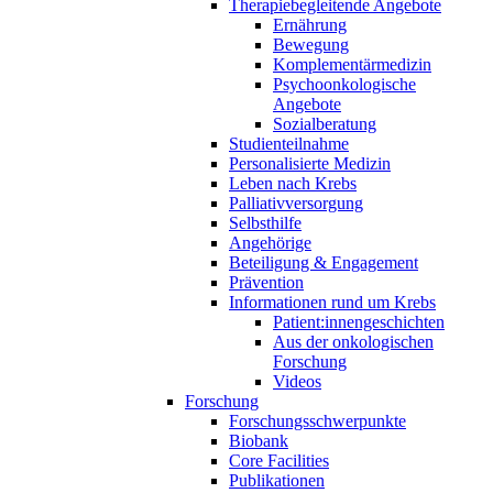
Therapiebegleitende Angebote
Ernährung
Bewegung
Komplementärmedizin
Psychoonkologische
Angebote
Sozialberatung
Studienteilnahme
Personalisierte Medizin
Leben nach Krebs
Palliativversorgung
Selbsthilfe
Angehörige
Beteiligung & Engagement
Prävention
Informationen rund um Krebs
Patient:innengeschichten
Aus der onkologischen
Forschung
Videos
Forschung
Forschungsschwerpunkte
Biobank
Core Facilities
Publikationen