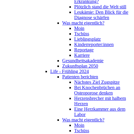
Erkrankung?
Plötzlich stand die Welt still
Leukämie: Den Blick für die
Diagnose schärfen
Was macht eigentlich?
Moin
Tschüss
Lieblingsplatz
Kinderreporter:innen
Reportage
Karriere
Gesundheitsakademie
Zukunftsplan 2050
Life - Frühling 2024
Patienten berichten
Nächstes Ziel Zugspitze
Bei Knochenbrüchen an
Osteoporose denken
Herzensbrecher mit halbem
Herzen
Eine Herzkammer aus dem
Labor
Was macht eigentlich?
Moin
Tschüss