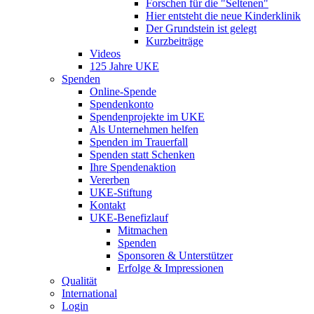
Forschen für die "Seltenen"
Hier entsteht die neue Kinderklinik
Der Grundstein ist gelegt
Kurzbeiträge
Videos
125 Jahre UKE
Spenden
Online-Spende
Spendenkonto
Spendenprojekte im UKE
Als Unternehmen helfen
Spenden im Trauerfall
Spenden statt Schenken
Ihre Spendenaktion
Vererben
UKE-Stiftung
Kontakt
UKE-Benefizlauf
Mitmachen
Spenden
Sponsoren & Unterstützer
Erfolge & Impressionen
Qualität
International
Login