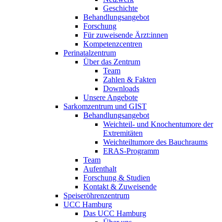
Geschichte
Behandlungsangebot
Forschung
Für zuweisende Ärzt:innen
Kompetenzcentren
Perinatalzentrum
Über das Zentrum
Team
Zahlen & Fakten
Downloads
Unsere Angebote
Sarkomzentrum und GIST
Behandlungsangebot
Weichteil- und Knochentumore der
Extremitäten
Weichteiltumore des Bauchraums
ERAS-Programm
Team
Aufenthalt
Forschung & Studien
Kontakt & Zuweisende
Speiseröhrenzentrum
UCC Hamburg
Das UCC Hamburg