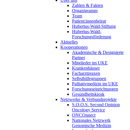
Über uns
Zahlen & Fakten
Organigramm
Team
Patient:innenbeirat
Hubertus-Wald-Stiftung
Hubertus-Wald-
Forschungsförderung
Aktuelles
Kooperationen
Akademische & Designierte
Partner
Mitglieder im UKE
Krankenhäuser
Facharztpraxen
Selbsthilfegruppen
Palliativmedizin im UKE
Forschungseinrichtungen
Gesundheitskiosk
Netzwerke & Verbundprojekte
S.O.O.S. Second Opinion
Oncology Service
ONCOnnect
Nationales Netzwerk
Genomische Medizin