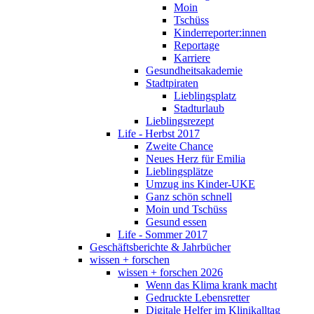
Moin
Tschüss
Kinderreporter:innen
Reportage
Karriere
Gesundheitsakademie
Stadtpiraten
Lieblingsplatz
Stadturlaub
Lieblingsrezept
Life - Herbst 2017
Zweite Chance
Neues Herz für Emilia
Lieblingsplätze
Umzug ins Kinder-UKE
Ganz schön schnell
Moin und Tschüss
Gesund essen
Life - Sommer 2017
Geschäftsberichte & Jahrbücher
wissen + forschen
wissen + forschen 2026
Wenn das Klima krank macht
Gedruckte Lebensretter
Digitale Helfer im Klinikalltag