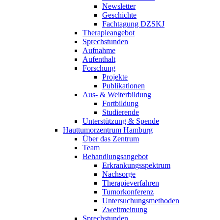
Newsletter
Geschichte
Fachtagung DZSKJ
Therapieangebot
Sprechstunden
Aufnahme
Aufenthalt
Forschung
Projekte
Publikationen
Aus- & Weiterbildung
Fortbildung
Studierende
Unterstützung & Spende
Hauttumorzentrum Hamburg
Über das Zentrum
Team
Behandlungsangebot
Erkrankungsspektrum
Nachsorge
Therapieverfahren
Tumorkonferenz
Untersuchungsmethoden
Zweitmeinung
Sprechstunden