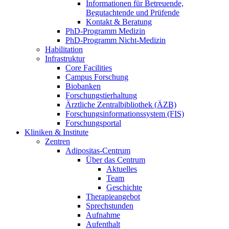
Informationen für Betreuende,
Begutachtende und Prüfende
Kontakt & Beratung
PhD-Programm Medizin
PhD-Programm Nicht-Medizin
Habilitation
Infrastruktur
Core Facilities
Campus Forschung
Biobanken
Forschungstierhaltung
Ärztliche Zentralbibliothek (ÄZB)
Forschungsinformationssystem (FIS)
Forschungsportal
Kliniken & Institute
Zentren
Adipositas-Centrum
Über das Centrum
Aktuelles
Team
Geschichte
Therapieangebot
Sprechstunden
Aufnahme
Aufenthalt