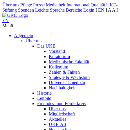
Über uns
Pflege
Presse
Mediathek
International
Qualität
UKE-
Stiftung
Spenden
Leichte Sprache
Bereiche
Login
I
EN
I
A
A
I
EN
Menü
Allgemein
Über uns
Das UKE
Vorstand
Kuratorium
Medizinische Fakultät
Kollegium
Zahlen & Fakten
Strategie & Wachstum
Universitätsmedizin
Nachhaltigkeit
Historie
Leitbild
Freundes- und Förderkreis
Über uns
Mitgliedschaft
Aktuelles
UKE-Art
Newsarchiv