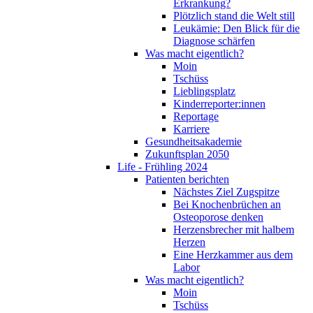
Erkrankung?
Plötzlich stand die Welt still
Leukämie: Den Blick für die
Diagnose schärfen
Was macht eigentlich?
Moin
Tschüss
Lieblingsplatz
Kinderreporter:innen
Reportage
Karriere
Gesundheitsakademie
Zukunftsplan 2050
Life - Frühling 2024
Patienten berichten
Nächstes Ziel Zugspitze
Bei Knochenbrüchen an
Osteoporose denken
Herzensbrecher mit halbem
Herzen
Eine Herzkammer aus dem
Labor
Was macht eigentlich?
Moin
Tschüss