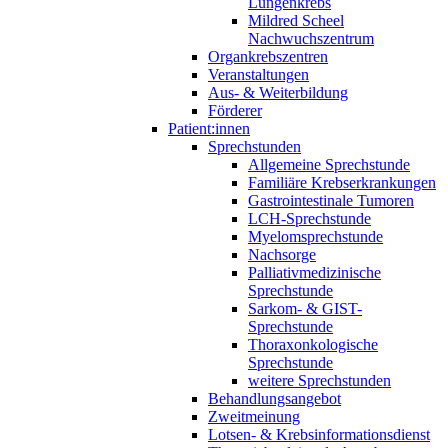
Lungenkrebs
Mildred Scheel
Nachwuchszentrum
Organkrebszentren
Veranstaltungen
Aus- & Weiterbildung
Förderer
Patient:innen
Sprechstunden
Allgemeine Sprechstunde
Familiäre Krebserkrankungen
Gastrointestinale Tumoren
LCH-Sprechstunde
Myelomsprechstunde
Nachsorge
Palliativmedizinische
Sprechstunde
Sarkom- & GIST-
Sprechstunde
Thoraxonkologische
Sprechstunde
weitere Sprechstunden
Behandlungsangebot
Zweitmeinung
Lotsen- & Krebsinformationsdienst