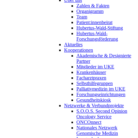
Über uns
Zahlen & Fakten
Organigramm
Team
Patient:innenbeirat
Hubertus-Wald-Stiftung
Hubertus-Wald-
Forschungsförderung
Aktuelles
Kooperationen
Akademische & Designierte
Partner
Mitglieder im UKE
Krankenhäuser
Facharztpraxen
Selbsthilfegruppen
Palliativmedizin im UKE
Forschungseinrichtungen
Gesundheitskiosk
Netzwerke & Verbundprojekte
S.O.O.S. Second Opinion
Oncology Service
ONCOnnect
Nationales Netzwerk
Genomische Medizin