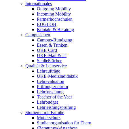
Internationales
Outgoing Mobility
Incoming Mobility
Partnerhochschulen
EUGLOH
Kontakt & Beratung
Campusleben
Campus-Rundgang
Essen & Trinken
UKE-Card
UKE-Mail & IT
Schließfächer
Qualität & Lehrservice
Lehraufträge
UKE-Medizindidaktik
Lehrevaluation
Prüfungszentrum
Lehrforschung
Teacher of the Year
Lehrbudget
Lehrleistungsprüfung
Studieren mit Familie
Mutterschutz
Studienorganisation für Eltern
(Beratungs-)Angebote