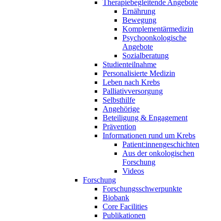
Therapiebegleitende Angebote
Ernährung
Bewegung
Komplementärmedizin
Psychoonkologische
Angebote
Sozialberatung
Studienteilnahme
Personalisierte Medizin
Leben nach Krebs
Palliativversorgung
Selbsthilfe
Angehörige
Beteiligung & Engagement
Prävention
Informationen rund um Krebs
Patient:innengeschichten
Aus der onkologischen
Forschung
Videos
Forschung
Forschungsschwerpunkte
Biobank
Core Facilities
Publikationen