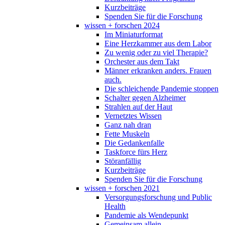
Kurzbeiträge
Spenden Sie für die Forschung
wissen + forschen 2024
Im Miniaturformat
Eine Herzkammer aus dem Labor
Zu wenig oder zu viel Therapie?
Orchester aus dem Takt
Männer erkranken anders. Frauen
auch.
Die schleichende Pandemie stoppen
Schalter gegen Alzheimer
Strahlen auf der Haut
Vernetztes Wissen
Ganz nah dran
Fette Muskeln
Die Gedankenfalle
Taskforce fürs Herz
Störanfällig
Kurzbeiträge
Spenden Sie für die Forschung
wissen + forschen 2021
Versorgungsforschung und Public
Health
Pandemie als Wendepunkt
Gemeinsam allein