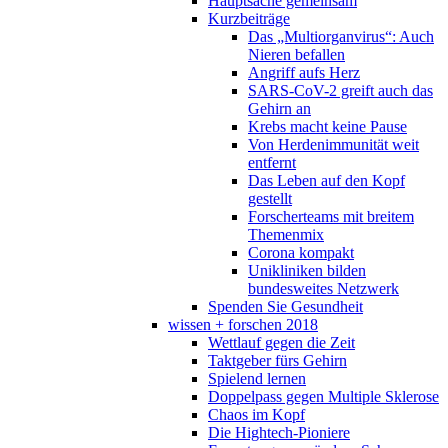
Hauptsache gemeinsam
Kurzbeiträge
Das „Multiorganvirus“: Auch
Nieren befallen
Angriff aufs Herz
SARS-CoV-2 greift auch das
Gehirn an
Krebs macht keine Pause
Von Herdenimmunität weit
entfernt
Das Leben auf den Kopf
gestellt
Forscherteams mit breitem
Themenmix
Corona kompakt
Unikliniken bilden
bundesweites Netzwerk
Spenden Sie Gesundheit
wissen + forschen 2018
Wettlauf gegen die Zeit
Taktgeber fürs Gehirn
Spielend lernen
Doppelpass gegen Multiple Sklerose
Chaos im Kopf
Die Hightech-Pioniere