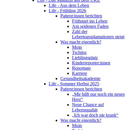
Life - Das Magazin aus dem UKE
Life - Aus dem Leben
Life - Frühling 2026
Patient:innen berichten
Frühstart ins Leben
Am seidenen Faden
Zahl der
Lebertransplantationen steigt
Was macht eigentlich?
Moin
Tschüss
Lieblingsplatz
Kinderreporter:innen
Reportage
Karriere
Gesundheitsakademie
Life - Sommer Herbst 2025
Patient:innen berichten
„Mir hilft nur noch ein neues
Herz“
Neue Chance auf
Lebensqualiät
„Ich war doch nie krank“
Was macht eigentlich?
Moin