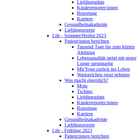
Lieblingsplatz
Kinderreporter:innen
Reportage
Karriere
Gesundheitsakademie
Lieblingsrezept
Life - Sommer/Herbst 2023
Patient:innen berichten
Tausend Tage bis zum letzten
Atemzug
Lebensqualität steigt mit neuer
Lunge sprungartig
Mit Yoga zurück ins Leben
Warnzeichen ernst nehmen
Was macht eigentlich?
Moin
Tschüss
Lieblingsplatz
Kinderreporter:innen
Reportage
Karriere
Gesundheitsakademie
Lieblingsrezept
Life - Frühling 2023
Patient:innen berichten