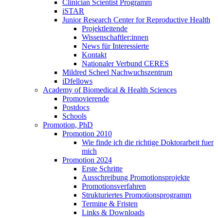
Clinician Scientist Programm
iSTAR
Junior Research Center for Reproductive Health
Projektleitende
Wissenschaftler:innen
News für Interessierte
Kontakt
Nationaler Verbund CERES
Mildred Scheel Nachwuchszentrum
iDfellows
Academy of Biomedical & Health Sciences
Promovierende
Postdocs
Schools
Promotion, PhD
Promotion 2010
Wie finde ich die richtige Doktorarbeit fuer
mich
Promotion 2024
Erste Schritte
Ausschreibung Promotionsprojekte
Promotionsverfahren
Strukturiertes Promotionsprogramm
Termine & Fristen
Links & Downloads