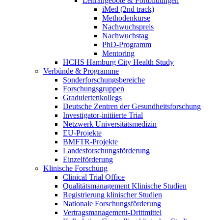
Lehrangebote & Fortbildungen
iMed (2nd track)
Methodenkurse
Nachwuchspreis
Nachwuchstag
PhD-Programm
Mentoring
HCHS Hamburg City Health Study
Verbünde & Programme
Sonderforschungsbereiche
Forschungsgruppen
Graduiertenkollegs
Deutsche Zentren der Gesundheitsforschung
Investigator-initiierte Trial
Netzwerk Universitätsmedizin
EU-Projekte
BMFTR-Projekte
Landesforschungsförderung
Einzelförderung
Klinische Forschung
Clinical Trial Office
Qualitätsmanagement Klinische Studien
Registrierung klinischer Studien
Nationale Forschungsförderung
Vertragsmanagement-Drittmittel