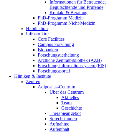
Informationen für Betreuende,
Begutachtende und Prüfende
Kontakt & Beratung
PhD-Programm Medizin
PhD-Programm Nicht-Medizin
Habilitation
Infrastruktur
Core Facilities
Campus Forschung
Biobanken
Forschungstierhaltung
Ärztliche Zentralbibliothek (ÄZB)
Forschungsinformationssystem (FIS)
Forschungsportal
Kliniken & Institute
Zentren
Adipositas-Centrum
Über das Centrum
Aktuelles
Team
Geschichte
Therapieangebot
Sprechstunden
Aufnahme
Aufenthalt