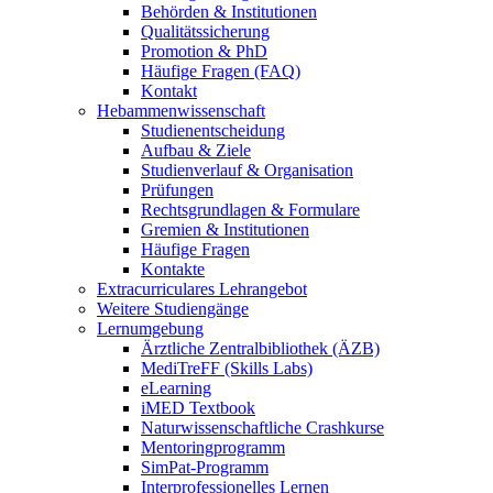
Behörden & Institutionen
Qualitätssicherung
Promotion & PhD
Häufige Fragen (FAQ)
Kontakt
Hebammenwissenschaft
Studienentscheidung
Aufbau & Ziele
Studienverlauf & Organisation
Prüfungen
Rechtsgrundlagen & Formulare
Gremien & Institutionen
Häufige Fragen
Kontakte
Extracurriculares Lehrangebot
Weitere Studiengänge
Lernumgebung
Ärztliche Zentralbibliothek (ÄZB)
MediTreFF (Skills Labs)
eLearning
iMED Textbook
Naturwissenschaftliche Crashkurse
Mentoringprogramm
SimPat-Programm
Interprofessionelles Lernen