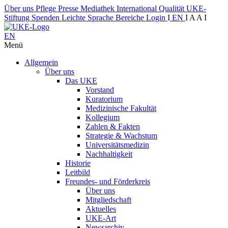
Über uns
Pflege
Presse
Mediathek
International
Qualität
UKE-
Stiftung
Spenden
Leichte Sprache
Bereiche
Login
I
EN
I
A
A
I
EN
Menü
Allgemein
Über uns
Das UKE
Vorstand
Kuratorium
Medizinische Fakultät
Kollegium
Zahlen & Fakten
Strategie & Wachstum
Universitätsmedizin
Nachhaltigkeit
Historie
Leitbild
Freundes- und Förderkreis
Über uns
Mitgliedschaft
Aktuelles
UKE-Art
Newsarchiv