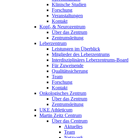
Klinische Studien
Forschung
Veranstaltungen
Kontakt
Kopf- & Neurozentrum
Über das Zentrum
Zentrumsleitung
Leberzentrum
Leistungen im Überblick
Mitglieder des Leberzentrums
Interdisziplinäres Leberzentrums-Board
Für Zuweisende
Qualitätssicherung
Team
Forschung
Kontakt
Onkologisches Zentrum
Über das Zentrum
Zentrumsleitung
UKE Athleticum
Martin Zeitz Centrum
Über das Centrum
Aktuelles
Team
Netzwerk