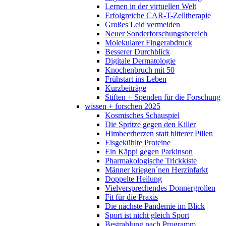
Lernen in der virtuellen Welt
Erfolgreiche CAR-T-Zelltherapie
Großes Leid vermeiden
Neuer Sonderforschungsbereich
Molekularer Fingerabdruck
Besserer Durchblick
Digitale Dermatologie
Knochenbruch mit 50
Frühstart ins Leben
Kurzbeiträge
Stiften + Spenden für die Forschung
wissen + forschen 2025
Kosmisches Schauspiel
Die Spritze gegen den Killer
Himbeerherzen statt bitterer Pillen
Eisgekühlte Proteine
Ein Käppi gegen Parkinson
Pharmakologische Trickkiste
Männer kriegen´nen Herzinfarkt
Doppelte Heilung
Vielversprechendes Donnergrollen
Fit für die Praxis
Die nächste Pandemie im Blick
Sport ist nicht gleich Sport
Bestrahlung nach Programm