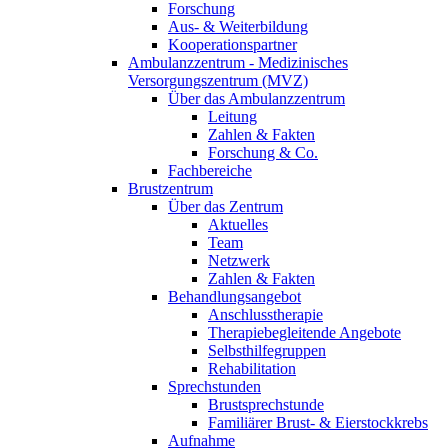
Forschung
Aus- & Weiterbildung
Kooperationspartner
Ambulanzzentrum - Medizinisches
Versorgungszentrum (MVZ)
Über das Ambulanzzentrum
Leitung
Zahlen & Fakten
Forschung & Co.
Fachbereiche
Brustzentrum
Über das Zentrum
Aktuelles
Team
Netzwerk
Zahlen & Fakten
Behandlungsangebot
Anschlusstherapie
Therapiebegleitende Angebote
Selbsthilfegruppen
Rehabilitation
Sprechstunden
Brustsprechstunde
Familiärer Brust- & Eierstockkrebs
Aufnahme