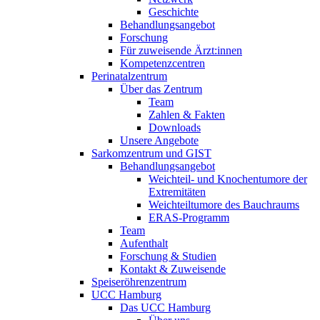
Geschichte
Behandlungsangebot
Forschung
Für zuweisende Ärzt:innen
Kompetenzcentren
Perinatalzentrum
Über das Zentrum
Team
Zahlen & Fakten
Downloads
Unsere Angebote
Sarkomzentrum und GIST
Behandlungsangebot
Weichteil- und Knochentumore der
Extremitäten
Weichteiltumore des Bauchraums
ERAS-Programm
Team
Aufenthalt
Forschung & Studien
Kontakt & Zuweisende
Speiseröhrenzentrum
UCC Hamburg
Das UCC Hamburg