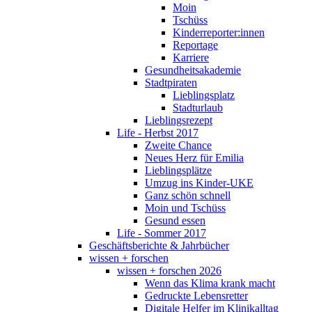
Moin
Tschüss
Kinderreporter:innen
Reportage
Karriere
Gesundheitsakademie
Stadtpiraten
Lieblingsplatz
Stadturlaub
Lieblingsrezept
Life - Herbst 2017
Zweite Chance
Neues Herz für Emilia
Lieblingsplätze
Umzug ins Kinder-UKE
Ganz schön schnell
Moin und Tschüss
Gesund essen
Life - Sommer 2017
Geschäftsberichte & Jahrbücher
wissen + forschen
wissen + forschen 2026
Wenn das Klima krank macht
Gedruckte Lebensretter
Digitale Helfer im Klinikalltag