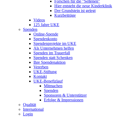
Forschen für die "Seltenen"
Hier entsteht die neue Kinderklinik
Der Grundstein ist gelegt
Kurzbeiträge
Videos
125 Jahre UKE
Spenden
Online-Spende
Spendenkonto
Spendenprojekte im UKE
Als Unternehmen helfen
Spenden im Trauerfall
Spenden statt Schenken
Ihre Spendenaktion
Vererben
UKE-Stiftung
Kontakt
UKE-Benefizlauf
Mitmachen
Spenden
Sponsoren & Unterstützer
Erfolge & Impressionen
Qualität
International
Login