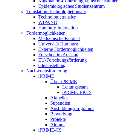
Kalkulation-Controlling klinischer Studien
Epidemiologisches Studienzentrum
Translation-Technologietransfer
Technologietransfer
WIPANO
Hamburg Innovation
Fördermöglichkeiten
Medizinische Fakultät
Universität Hamburg
Externe Fördermöglichkeiten
Forschen im Ausland
EU-Forschungsförderung
Gleichstellung
Nachwuchsförderung
iPRIME
Über iPRIME
Leitungsteam
iPRIME-EKFS
Aktuelles
Stipendien
Ausbildungsprogramm
Bewerbung
Projekte
Alumni
iPRIME-CS