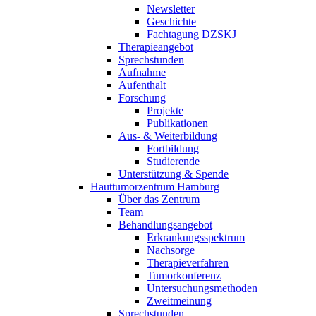
Newsletter
Geschichte
Fachtagung DZSKJ
Therapieangebot
Sprechstunden
Aufnahme
Aufenthalt
Forschung
Projekte
Publikationen
Aus- & Weiterbildung
Fortbildung
Studierende
Unterstützung & Spende
Hauttumorzentrum Hamburg
Über das Zentrum
Team
Behandlungsangebot
Erkrankungsspektrum
Nachsorge
Therapieverfahren
Tumorkonferenz
Untersuchungsmethoden
Zweitmeinung
Sprechstunden