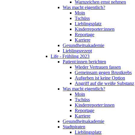
Warnzeichen ernst nehmen
Was macht eigentlich?
Moin
Tschüss
Lieblingsplatz
Kinderreporter:innen
Reportage
Karriere
Gesundheitsakademie
Lieblingsrezept
Life - Frühling 2023
Patient:innen berichten
Wieder Vertrauen fassen
Gemeinsam gegen Brustkrebs
Aufgeben ist keine Option
Angriff auf die weiße Substanz
Was macht eigentlich?
Moin
Tschüss
Kinderreporter:innen
Reportage
Karriere
Gesundheitsakademie
Stadtpiraten
Lieblingsplatz