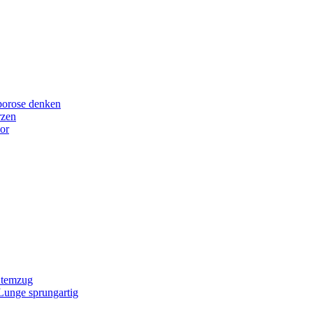
porose denken
rzen
or
Atemzug
 Lunge sprungartig