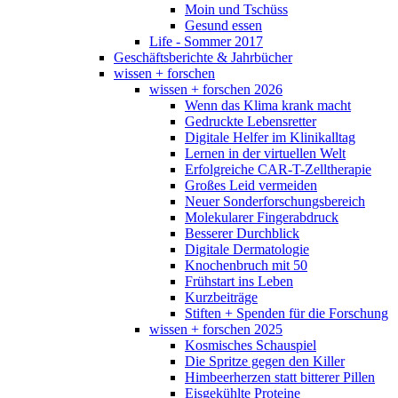
Moin und Tschüss
Gesund essen
Life - Sommer 2017
Geschäftsberichte & Jahrbücher
wissen + forschen
wissen + forschen 2026
Wenn das Klima krank macht
Gedruckte Lebensretter
Digitale Helfer im Klinikalltag
Lernen in der virtuellen Welt
Erfolgreiche CAR-T-Zelltherapie
Großes Leid vermeiden
Neuer Sonderforschungsbereich
Molekularer Fingerabdruck
Besserer Durchblick
Digitale Dermatologie
Knochenbruch mit 50
Frühstart ins Leben
Kurzbeiträge
Stiften + Spenden für die Forschung
wissen + forschen 2025
Kosmisches Schauspiel
Die Spritze gegen den Killer
Himbeerherzen statt bitterer Pillen
Eisgekühlte Proteine