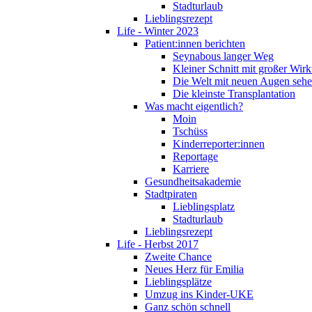
Stadturlaub
Lieblingsrezept
Life - Winter 2023
Patient:innen berichten
Seynabous langer Weg
Kleiner Schnitt mit großer Wir
Die Welt mit neuen Augen seh
Die kleinste Transplantation
Was macht eigentlich?
Moin
Tschüss
Kinderreporter:innen
Reportage
Karriere
Gesundheitsakademie
Stadtpiraten
Lieblingsplatz
Stadturlaub
Lieblingsrezept
Life - Herbst 2017
Zweite Chance
Neues Herz für Emilia
Lieblingsplätze
Umzug ins Kinder-UKE
Ganz schön schnell