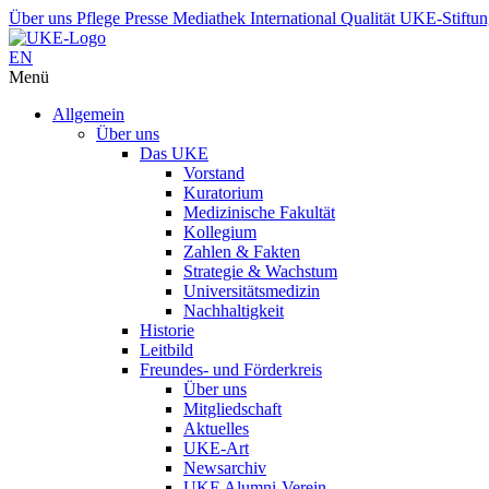
Über uns
Pflege
Presse
Mediathek
International
Qualität
UKE-Stiftu
EN
Menü
Allgemein
Über uns
Das UKE
Vorstand
Kuratorium
Medizinische Fakultät
Kollegium
Zahlen & Fakten
Strategie & Wachstum
Universitätsmedizin
Nachhaltigkeit
Historie
Leitbild
Freundes- und Förderkreis
Über uns
Mitgliedschaft
Aktuelles
UKE-Art
Newsarchiv
UKE Alumni-Verein