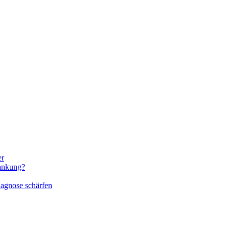
er
rankung?
iagnose schärfen