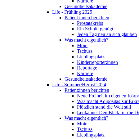
Karriere
Gesundheitsakademie
Life - Frühling 2025
Patient:innen berichten
Prostatakrebs
Ein Schnitt genügt
Jeden Tag neu an sich glauben
Was macht eigentlich?
Moin
Tschüss
Lieblingsplatz
Kinderreporter:innen
Reportage
Karriere
Gesundheitsakademie
Life - Sommer/Herbst 2024
Patient:innen berichten
Neue Freiheit im eigenen Körp
Was macht Adipositas zur Erk
Plötzlich stand die Welt still
Leukämie: Den Blick für die D
Was macht eigentlich?
Moin
Tschüss
Lieblingsplatz