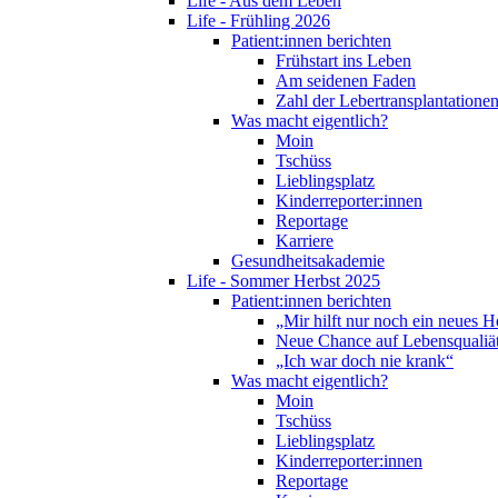
Life - Aus dem Leben
Life - Frühling 2026
Patient:innen berichten
Frühstart ins Leben
Am seidenen Faden
Zahl der Lebertransplantationen
Was macht eigentlich?
Moin
Tschüss
Lieblingsplatz
Kinderreporter:innen
Reportage
Karriere
Gesundheitsakademie
Life - Sommer Herbst 2025
Patient:innen berichten
„Mir hilft nur noch ein neues H
Neue Chance auf Lebensqualiä
„Ich war doch nie krank“
Was macht eigentlich?
Moin
Tschüss
Lieblingsplatz
Kinderreporter:innen
Reportage