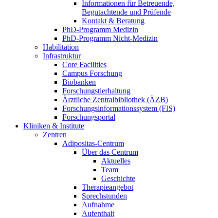
Informationen für Betreuende,
Begutachtende und Prüfende
Kontakt & Beratung
PhD-Programm Medizin
PhD-Programm Nicht-Medizin
Habilitation
Infrastruktur
Core Facilities
Campus Forschung
Biobanken
Forschungstierhaltung
Ärztliche Zentralbibliothek (ÄZB)
Forschungsinformationssystem (FIS)
Forschungsportal
Kliniken & Institute
Zentren
Adipositas-Centrum
Über das Centrum
Aktuelles
Team
Geschichte
Therapieangebot
Sprechstunden
Aufnahme
Aufenthalt