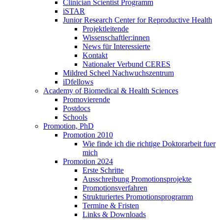
Clinician Scientist Programm
iSTAR
Junior Research Center for Reproductive Health
Projektleitende
Wissenschaftler:innen
News für Interessierte
Kontakt
Nationaler Verbund CERES
Mildred Scheel Nachwuchszentrum
iDfellows
Academy of Biomedical & Health Sciences
Promovierende
Postdocs
Schools
Promotion, PhD
Promotion 2010
Wie finde ich die richtige Doktorarbeit fuer
mich
Promotion 2024
Erste Schritte
Ausschreibung Promotionsprojekte
Promotionsverfahren
Strukturiertes Promotionsprogramm
Termine & Fristen
Links & Downloads