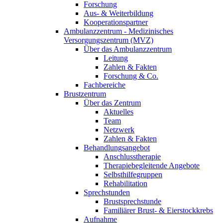
Forschung
Aus- & Weiterbildung
Kooperationspartner
Ambulanzzentrum - Medizinisches
Versorgungszentrum (MVZ)
Über das Ambulanzzentrum
Leitung
Zahlen & Fakten
Forschung & Co.
Fachbereiche
Brustzentrum
Über das Zentrum
Aktuelles
Team
Netzwerk
Zahlen & Fakten
Behandlungsangebot
Anschlusstherapie
Therapiebegleitende Angebote
Selbsthilfegruppen
Rehabilitation
Sprechstunden
Brustsprechstunde
Familiärer Brust- & Eierstockkrebs
Aufnahme