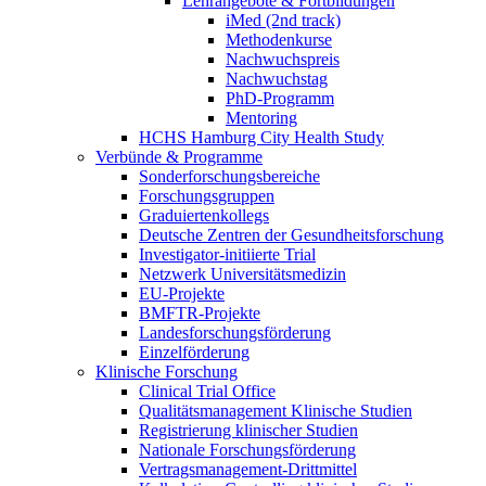
Lehrangebote & Fortbildungen
iMed (2nd track)
Methodenkurse
Nachwuchspreis
Nachwuchstag
PhD-Programm
Mentoring
HCHS Hamburg City Health Study
Verbünde & Programme
Sonderforschungsbereiche
Forschungsgruppen
Graduiertenkollegs
Deutsche Zentren der Gesundheitsforschung
Investigator-initiierte Trial
Netzwerk Universitätsmedizin
EU-Projekte
BMFTR-Projekte
Landesforschungsförderung
Einzelförderung
Klinische Forschung
Clinical Trial Office
Qualitätsmanagement Klinische Studien
Registrierung klinischer Studien
Nationale Forschungsförderung
Vertragsmanagement-Drittmittel