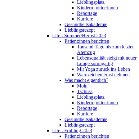
Lieblingsplatz
Kinderreporter:innen
Reportage
Karriere
Gesundheitsakademie
Lieblingsrezept
Life - Sommer/Herbst 2023
Patient:innen berichten
Tausend Tage bis zum letzten
Atemzug
Lebensqualität steigt mit neuer
Lunge sprungartig
Mit Yoga zurück ins Leben
Warnzeichen ernst nehmen
Was macht eigentlich?
Moin
Tschüss
Lieblingsplatz
Kinderreporter:innen
Reportage
Karriere
Gesundheitsakademie
Lieblingsrezept
Life - Frühling 2023
Patient:innen berichten