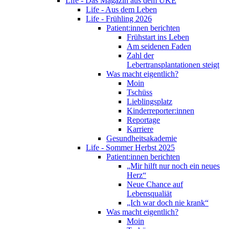
Life - Das Magazin aus dem UKE
Life - Aus dem Leben
Life - Frühling 2026
Patient:innen berichten
Frühstart ins Leben
Am seidenen Faden
Zahl der
Lebertransplantationen steigt
Was macht eigentlich?
Moin
Tschüss
Lieblingsplatz
Kinderreporter:innen
Reportage
Karriere
Gesundheitsakademie
Life - Sommer Herbst 2025
Patient:innen berichten
„Mir hilft nur noch ein neues
Herz“
Neue Chance auf
Lebensqualiät
„Ich war doch nie krank“
Was macht eigentlich?
Moin