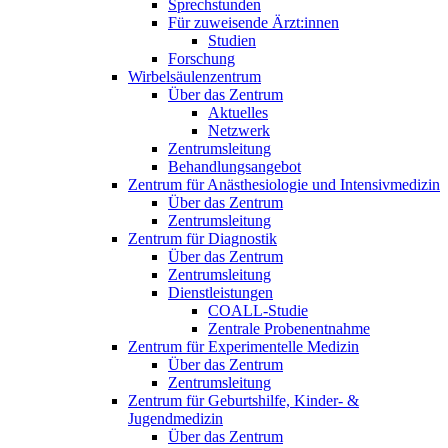
Sprechstunden
Für zuweisende Ärzt:innen
Studien
Forschung
Wirbelsäulenzentrum
Über das Zentrum
Aktuelles
Netzwerk
Zentrumsleitung
Behandlungsangebot
Zentrum für Anästhesiologie und Intensivmedizin
Über das Zentrum
Zentrumsleitung
Zentrum für Diagnostik
Über das Zentrum
Zentrumsleitung
Dienstleistungen
COALL-Studie
Zentrale Probenentnahme
Zentrum für Experimentelle Medizin
Über das Zentrum
Zentrumsleitung
Zentrum für Geburtshilfe, Kinder- &
Jugendmedizin
Über das Zentrum