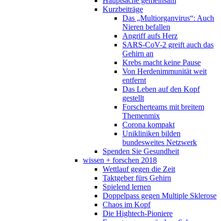
Hauptsache gemeinsam
Kurzbeiträge
Das „Multiorganvirus“: Auch
Nieren befallen
Angriff aufs Herz
SARS-CoV-2 greift auch das
Gehirn an
Krebs macht keine Pause
Von Herdenimmunität weit
entfernt
Das Leben auf den Kopf
gestellt
Forscherteams mit breitem
Themenmix
Corona kompakt
Unikliniken bilden
bundesweites Netzwerk
Spenden Sie Gesundheit
wissen + forschen 2018
Wettlauf gegen die Zeit
Taktgeber fürs Gehirn
Spielend lernen
Doppelpass gegen Multiple Sklerose
Chaos im Kopf
Die Hightech-Pioniere