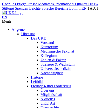
Über uns
Pflege
Presse
Mediathek
International
Qualität
UKE-
Stiftung
Spenden
Leichte Sprache
Bereiche
Login
I
EN
I
A
A
I
EN
Menü
Allgemein
Über uns
Das UKE
Vorstand
Kuratorium
Medizinische Fakultät
Kollegium
Zahlen & Fakten
Strategie & Wachstum
Universitätsmedizin
Nachhaltigkeit
Historie
Leitbild
Freundes- und Förderkreis
Über uns
Mitgliedschaft
Aktuelles
UKE-Art
Newsarchiv