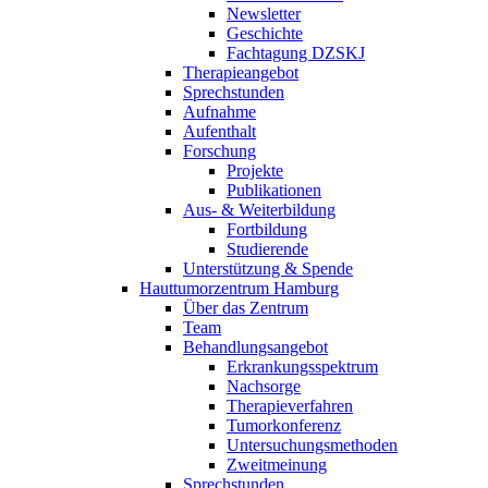
Newsletter
Geschichte
Fachtagung DZSKJ
Therapieangebot
Sprechstunden
Aufnahme
Aufenthalt
Forschung
Projekte
Publikationen
Aus- & Weiterbildung
Fortbildung
Studierende
Unterstützung & Spende
Hauttumorzentrum Hamburg
Über das Zentrum
Team
Behandlungsangebot
Erkrankungsspektrum
Nachsorge
Therapieverfahren
Tumorkonferenz
Untersuchungsmethoden
Zweitmeinung
Sprechstunden