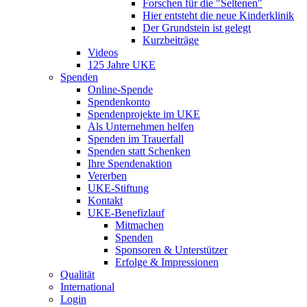
Forschen für die "Seltenen"
Hier entsteht die neue Kinderklinik
Der Grundstein ist gelegt
Kurzbeiträge
Videos
125 Jahre UKE
Spenden
Online-Spende
Spendenkonto
Spendenprojekte im UKE
Als Unternehmen helfen
Spenden im Trauerfall
Spenden statt Schenken
Ihre Spendenaktion
Vererben
UKE-Stiftung
Kontakt
UKE-Benefizlauf
Mitmachen
Spenden
Sponsoren & Unterstützer
Erfolge & Impressionen
Qualität
International
Login