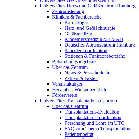
Universitäres Gesichtsschmerzzentrum
Universitäres Herz- und Gefäßzentrum Hamburg
Zentrumsleitung
Kliniken & Fachbereiche
Kardiologie
Herz- und Gefäßchirurgie
Gefäßmedizin
Kinderherzmedizin & EMAH
Deutsches Aortenzentrum Hamburg
Patientenkoordination
Stationen & Funktionsbereiche
Behandlungsangebote
Über das Zentrum
News & Presseberichte
Zahlen & Fakten
Veranstaltungen
HerzJobs - Wir suchen dich!
Förderverein
Universitäres Transplantations Centrum
Über das Centrum
Transplantations-Evaluation
Transplantationskoordination
Forschung und Lehre im UTC
FAQ zum Thema Transplantation
Patientenbeirat