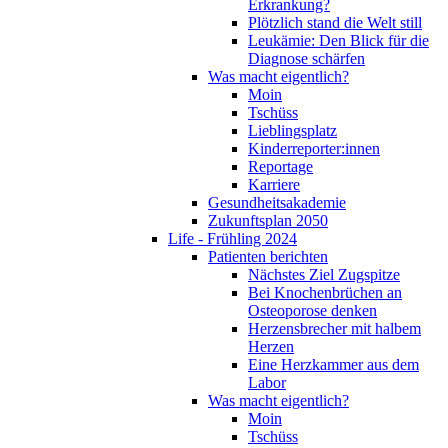
Erkrankung?
Plötzlich stand die Welt still
Leukämie: Den Blick für die
Diagnose schärfen
Was macht eigentlich?
Moin
Tschüss
Lieblingsplatz
Kinderreporter:innen
Reportage
Karriere
Gesundheitsakademie
Zukunftsplan 2050
Life - Frühling 2024
Patienten berichten
Nächstes Ziel Zugspitze
Bei Knochenbrüchen an
Osteoporose denken
Herzensbrecher mit halbem
Herzen
Eine Herzkammer aus dem
Labor
Was macht eigentlich?
Moin
Tschüss