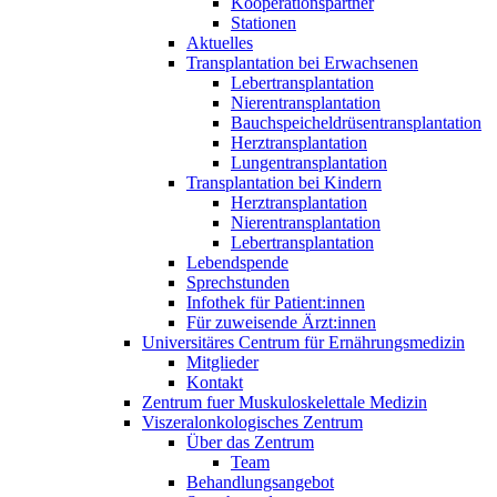
Kooperationspartner
Stationen
Aktuelles
Transplantation bei Erwachsenen
Lebertransplantation
Nierentransplantation
Bauchspeicheldrüsentransplantation
Herztransplantation
Lungentransplantation
Transplantation bei Kindern
Herztransplantation
Nierentransplantation
Lebertransplantation
Lebendspende
Sprechstunden
Infothek für Patient:innen
Für zuweisende Ärzt:innen
Universitäres Centrum für Ernährungsmedizin
Mitglieder
Kontakt
Zentrum fuer Muskuloskelettale Medizin
Viszeral­onkologisches Zentrum
Über das Zentrum
Team
Behandlungsangebot