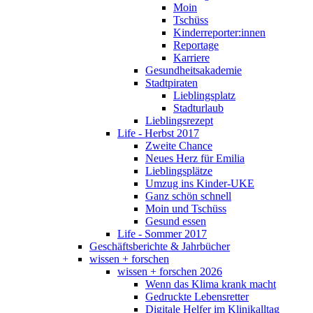
Moin
Tschüss
Kinderreporter:innen
Reportage
Karriere
Gesundheitsakademie
Stadtpiraten
Lieblingsplatz
Stadturlaub
Lieblingsrezept
Life - Herbst 2017
Zweite Chance
Neues Herz für Emilia
Lieblingsplätze
Umzug ins Kinder-UKE
Ganz schön schnell
Moin und Tschüss
Gesund essen
Life - Sommer 2017
Geschäftsberichte & Jahrbücher
wissen + forschen
wissen + forschen 2026
Wenn das Klima krank macht
Gedruckte Lebensretter
Digitale Helfer im Klinikalltag