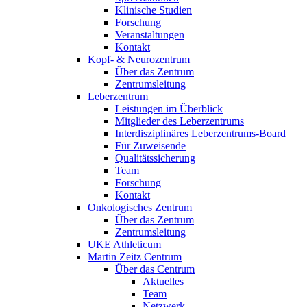
Klinische Studien
Forschung
Veranstaltungen
Kontakt
Kopf- & Neurozentrum
Über das Zentrum
Zentrumsleitung
Leberzentrum
Leistungen im Überblick
Mitglieder des Leberzentrums
Interdisziplinäres Leberzentrums-Board
Für Zuweisende
Qualitätssicherung
Team
Forschung
Kontakt
Onkologisches Zentrum
Über das Zentrum
Zentrumsleitung
UKE Athleticum
Martin Zeitz Centrum
Über das Centrum
Aktuelles
Team
Netzwerk