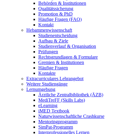
Behörden & Institutionen
Qualitätssicherung
Promotion & PhD
Häufige Fragen (FAQ)
Kontakt
Hebammenwissenschaft
Studienentscheidung
Aufbau & Ziele
Studienverlauf & Organisation
Prüfungen
Rechtsgrundlagen & Formulare
Gremien & Institutionen
Häufige Fragen
Kontakte
Extracurriculares Lehrangebot
Weitere Studiengänge
Lernumgebung
Ärztliche Zentralbibliothek (ÄZB)
MediTreFF (Skills Labs)
eLearning
iMED Textbook
Naturwissenschaftliche Crashkurse
Mentoringprogramm
SimPat-Programm
Interprofessionelles Lernen