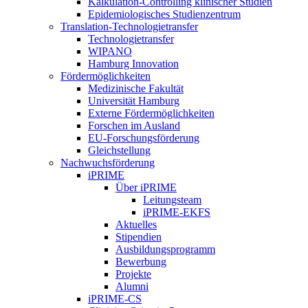
Kalkulation-Controlling klinischer Studien
Epidemiologisches Studienzentrum
Translation-Technologietransfer
Technologietransfer
WIPANO
Hamburg Innovation
Fördermöglichkeiten
Medizinische Fakultät
Universität Hamburg
Externe Fördermöglichkeiten
Forschen im Ausland
EU-Forschungsförderung
Gleichstellung
Nachwuchsförderung
iPRIME
Über iPRIME
Leitungsteam
iPRIME-EKFS
Aktuelles
Stipendien
Ausbildungsprogramm
Bewerbung
Projekte
Alumni
iPRIME-CS