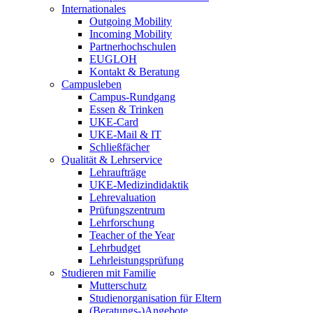
Internationales
Outgoing Mobility
Incoming Mobility
Partnerhochschulen
EUGLOH
Kontakt & Beratung
Campusleben
Campus-Rundgang
Essen & Trinken
UKE-Card
UKE-Mail & IT
Schließfächer
Qualität & Lehrservice
Lehraufträge
UKE-Medizindidaktik
Lehrevaluation
Prüfungszentrum
Lehrforschung
Teacher of the Year
Lehrbudget
Lehrleistungsprüfung
Studieren mit Familie
Mutterschutz
Studienorganisation für Eltern
(Beratungs-)Angebote