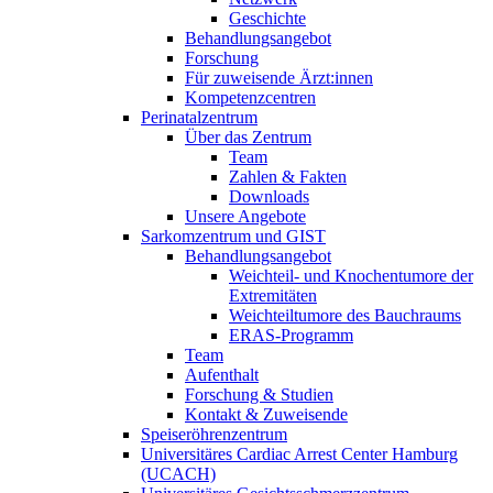
Geschichte
Behandlungsangebot
Forschung
Für zuweisende Ärzt:innen
Kompetenzcentren
Perinatalzentrum
Über das Zentrum
Team
Zahlen & Fakten
Downloads
Unsere Angebote
Sarkomzentrum und GIST
Behandlungsangebot
Weichteil- und Knochentumore der
Extremitäten
Weichteiltumore des Bauchraums
ERAS-Programm
Team
Aufenthalt
Forschung & Studien
Kontakt & Zuweisende
Speiseröhrenzentrum
Universitäres Cardiac Arrest Center Hamburg
(UCACH)