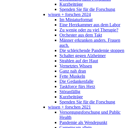
Kurzbeiträge
Spenden Sie für die Forschung
wissen + forschen 2024
Im Miniaturformat
Eine Herzkammer aus dem Labor
Zu wenig oder zu viel Therapie?
Orchester aus dem Takt
Männer erkranken anders. Frauen
auch.
Die schleichende Pandemie stoppen
Schalter gegen Alzheimer
Strahlen auf der Haut
Vernetztes Wissen
Ganz nah dran
Fette Muskeln
Die Gedankenfalle
Taskforce fürs Herz
Störanfällig
Kurzbeiträge
Spenden Sie für die Forschung
wissen + forschen 2021
Versorgungsforschung und Public
Health
Pandemie als Wendepunkt
Gemeinsam allein