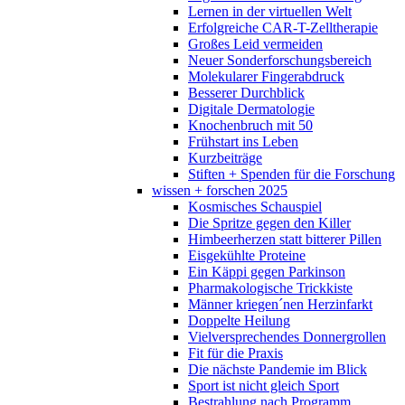
Lernen in der virtuellen Welt
Erfolgreiche CAR-T-Zelltherapie
Großes Leid vermeiden
Neuer Sonderforschungsbereich
Molekularer Fingerabdruck
Besserer Durchblick
Digitale Dermatologie
Knochenbruch mit 50
Frühstart ins Leben
Kurzbeiträge
Stiften + Spenden für die Forschung
wissen + forschen 2025
Kosmisches Schauspiel
Die Spritze gegen den Killer
Himbeerherzen statt bitterer Pillen
Eisgekühlte Proteine
Ein Käppi gegen Parkinson
Pharmakologische Trickkiste
Männer kriegen´nen Herzinfarkt
Doppelte Heilung
Vielversprechendes Donnergrollen
Fit für die Praxis
Die nächste Pandemie im Blick
Sport ist nicht gleich Sport
Bestrahlung nach Programm