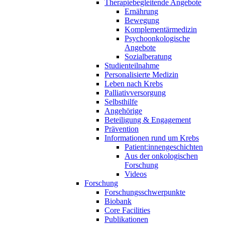
Therapiebegleitende Angebote
Ernährung
Bewegung
Komplementärmedizin
Psychoonkologische
Angebote
Sozialberatung
Studienteilnahme
Personalisierte Medizin
Leben nach Krebs
Palliativversorgung
Selbsthilfe
Angehörige
Beteiligung & Engagement
Prävention
Informationen rund um Krebs
Patient:innengeschichten
Aus der onkologischen
Forschung
Videos
Forschung
Forschungsschwerpunkte
Biobank
Core Facilities
Publikationen