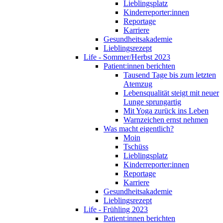
Lieblingsplatz
Kinderreporter:innen
Reportage
Karriere
Gesundheitsakademie
Lieblingsrezept
Life - Sommer/Herbst 2023
Patient:innen berichten
Tausend Tage bis zum letzten
Atemzug
Lebensqualität steigt mit neuer
Lunge sprungartig
Mit Yoga zurück ins Leben
Warnzeichen ernst nehmen
Was macht eigentlich?
Moin
Tschüss
Lieblingsplatz
Kinderreporter:innen
Reportage
Karriere
Gesundheitsakademie
Lieblingsrezept
Life - Frühling 2023
Patient:innen berichten