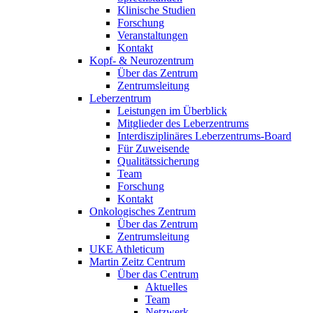
Klinische Studien
Forschung
Veranstaltungen
Kontakt
Kopf- & Neurozentrum
Über das Zentrum
Zentrumsleitung
Leberzentrum
Leistungen im Überblick
Mitglieder des Leberzentrums
Interdisziplinäres Leberzentrums-Board
Für Zuweisende
Qualitätssicherung
Team
Forschung
Kontakt
Onkologisches Zentrum
Über das Zentrum
Zentrumsleitung
UKE Athleticum
Martin Zeitz Centrum
Über das Centrum
Aktuelles
Team
Netzwerk