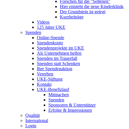
Forschen für die "Seltenen"
Hier entsteht die neue Kinderklinik
Der Grundstein ist gelegt
Kurzbeiträge
Videos
125 Jahre UKE
Spenden
Online-Spende
Spendenkonto
Spendenprojekte im UKE
Als Unternehmen helfen
Spenden im Trauerfall
Spenden statt Schenken
Ihre Spendenaktion
Vererben
UKE-Stiftung
Kontakt
UKE-Benefizlauf
Mitmachen
Spenden
Sponsoren & Unterstützer
Erfolge & Impressionen
Qualität
International
Login