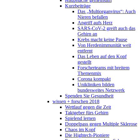
Hauptsache gemeinsam
Kurzbeiträge
Das „Multiorganvirus“: Auch
Nieren befallen
Angriff aufs Herz
SARS-CoV-2 greift auch das
Gehirn an
Krebs macht keine Pause
Von Herdenimmunität weit
entfernt
Das Leben auf den Kopf
gestellt
Forscherteams mit breitem
Themenmix
Corona kompakt
Unikliniken bilden
bundesweites Netzwerk
Spenden Sie Gesundheit
wissen + forschen 2018
Wettlauf gegen die Zeit
Taktgeber fürs Gehirn
Spielend lernen
Doppelpass gegen Multiple Sklerose
Chaos im Kopf
Die Hightech-Pioniere