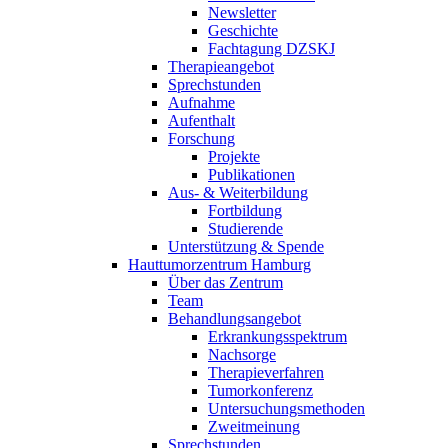
Newsletter
Geschichte
Fachtagung DZSKJ
Therapieangebot
Sprechstunden
Aufnahme
Aufenthalt
Forschung
Projekte
Publikationen
Aus- & Weiterbildung
Fortbildung
Studierende
Unterstützung & Spende
Hauttumorzentrum Hamburg
Über das Zentrum
Team
Behandlungsangebot
Erkrankungsspektrum
Nachsorge
Therapieverfahren
Tumorkonferenz
Untersuchungsmethoden
Zweitmeinung
Sprechstunden