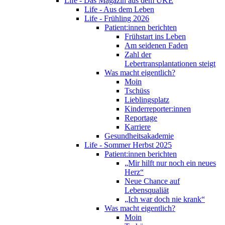
Life - Das Magazin aus dem UKE
Life - Aus dem Leben
Life - Frühling 2026
Patient:innen berichten
Frühstart ins Leben
Am seidenen Faden
Zahl der
Lebertransplantationen steigt
Was macht eigentlich?
Moin
Tschüss
Lieblingsplatz
Kinderreporter:innen
Reportage
Karriere
Gesundheitsakademie
Life - Sommer Herbst 2025
Patient:innen berichten
„Mir hilft nur noch ein neues
Herz“
Neue Chance auf
Lebensqualiät
„Ich war doch nie krank“
Was macht eigentlich?
Moin