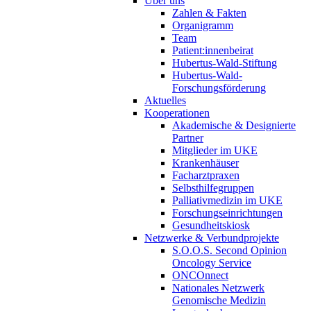
Über uns
Zahlen & Fakten
Organigramm
Team
Patient:innenbeirat
Hubertus-Wald-Stiftung
Hubertus-Wald-
Forschungsförderung
Aktuelles
Kooperationen
Akademische & Designierte
Partner
Mitglieder im UKE
Krankenhäuser
Facharztpraxen
Selbsthilfegruppen
Palliativmedizin im UKE
Forschungseinrichtungen
Gesundheitskiosk
Netzwerke & Verbundprojekte
S.O.O.S. Second Opinion
Oncology Service
ONCOnnect
Nationales Netzwerk
Genomische Medizin