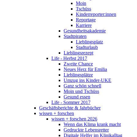
Moin
Tschüss
Kinderreporter:innen
Reportage
Karriere
Gesundheitsakademie
Stadtpiraten
Lieblingsplatz
Stadturlaub
Lieblingsrezept
Life - Herbst 2017
Zweite Chance
Neues Herz für Emilia
Lieblingsplätze
Umzug ins Kinder-UKE
Ganz schön schnell
Moin und Tschüss
Gesund essen
Life - Sommer 2017
Geschäftsberichte & Jahrbücher
wissen + forschen
wissen + forschen 2026
Wenn das Klima krank macht
Gedruckte Lebensretter
Digitale Helfer im Klinikalltag