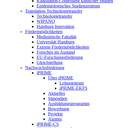
Kalkulation-Controlling klinischer Studien
Epidemiologisches Studienzentrum
Translation-Technologietransfer
Technologietransfer
WIPANO
Hamburg Innovation
Fördermöglichkeiten
Medizinische Fakultät
Universität Hamburg
Externe Fördermöglichkeiten
Forschen im Ausland
EU-Forschungsförderung
Gleichstellung
Nachwuchsförderung
iPRIME
Über iPRIME
Leitungsteam
iPRIME-EKFS
Aktuelles
Stipendien
Ausbildungsprogramm
Bewerbung
Projekte
Alumni
iPRIME-CS