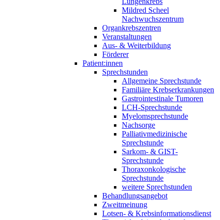
Lungenkrebs
Mildred Scheel
Nachwuchszentrum
Organkrebszentren
Veranstaltungen
Aus- & Weiterbildung
Förderer
Patient:innen
Sprechstunden
Allgemeine Sprechstunde
Familiäre Krebserkrankungen
Gastrointestinale Tumoren
LCH-Sprechstunde
Myelomsprechstunde
Nachsorge
Palliativmedizinische
Sprechstunde
Sarkom- & GIST-
Sprechstunde
Thoraxonkologische
Sprechstunde
weitere Sprechstunden
Behandlungsangebot
Zweitmeinung
Lotsen- & Krebsinformationsdienst