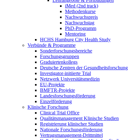
Lehrangebote & Fortbildungen
iMed (2nd track)
Methodenkurse
Nachwuchspreis
Nachwuchstag
PhD-Programm
Mentoring
HCHS Hamburg City Health Study
Verbünde & Programme
Sonderforschungsbereiche
Forschungsgruppen
Graduiertenkollegs
Deutsche Zentren der Gesundheitsforschung
Investigator-initiierte Trial
Netzwerk Universitätsmedizin
EU-Projekte
BMFTR-Projekte
Landesforschungsförderung
Einzelförderung
Klinische Forschung
Clinical Trial Office
Qualitätsmanagement Klinische Studien
Registrierung klinischer Studien
Nationale Forschungsförderung
Vertragsmanagement-Drittmittel