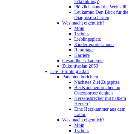
Erkrankung?
Plötzlich stand die Welt still
Leukämie: Den Blick für die
Diagnose schärfen
Was macht eigentlich?
Moin
Tschüss
Lieblingsplatz
Kinderreporter:innen
Reportage
Karriere
Gesundheitsakademie
Zukunftsplan 2050
Life - Frühling 2024
Patienten berichten
Nächstes Ziel Zugspitze
Bei Knochenbrüchen an
Osteoporose denken
Herzensbrecher mit halbem
Herzen
Eine Herzkammer aus dem
Labor
Was macht eigentlich?
Moin
Tschüss