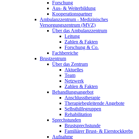
Forschung
Aus- & Weiterbildung
Kooperationspartner
Ambulanzzentrum - Medizinisches
Versorgungszentrum (MVZ)
Über das Ambulanzzentrum
Leitung
Zahlen & Fakten
Forschung & Co.
Fachbereiche
Brustzentrum
Über das Zentrum
Aktuelles
Team
Netzwerk
Zahlen & Fakten
Behandlungsangebot
Anschlusstherapie
Therapiebegleitende Angebote
Selbsthilfegruppen
Rehabilitation
Sprechstunden
Brustsprechstunde
Familiärer Brust- & Eierstockkrebs
Aufnahme