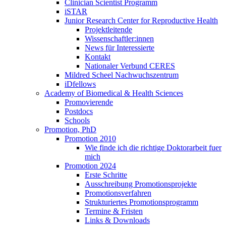
Clinician Scientist Programm
iSTAR
Junior Research Center for Reproductive Health
Projektleitende
Wissenschaftler:innen
News für Interessierte
Kontakt
Nationaler Verbund CERES
Mildred Scheel Nachwuchszentrum
iDfellows
Academy of Biomedical & Health Sciences
Promovierende
Postdocs
Schools
Promotion, PhD
Promotion 2010
Wie finde ich die richtige Doktorarbeit fuer
mich
Promotion 2024
Erste Schritte
Ausschreibung Promotionsprojekte
Promotionsverfahren
Strukturiertes Promotionsprogramm
Termine & Fristen
Links & Downloads