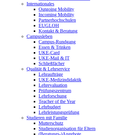
Internationales
Outgoing Mobility
Incoming Mobility
Partnerhochschulen
EUGLOH
Kontakt & Beratung
Campusleben
Campus-Rundgang
Essen & Trinken
UKE-Card
UKE-Mail & IT
Schließfächer
Qualität & Lehrservice
Lehraufträge
UKE-Medizindidaktik
Lehrevaluation
Prüfungszentrum
Lehrforschung
Teacher of the Year
Lehrbudget
Lehrleistungsprüfung
Studieren mit Familie
Mutterschutz
Studienorganisation für Eltern
(Beratungs-)Angebote