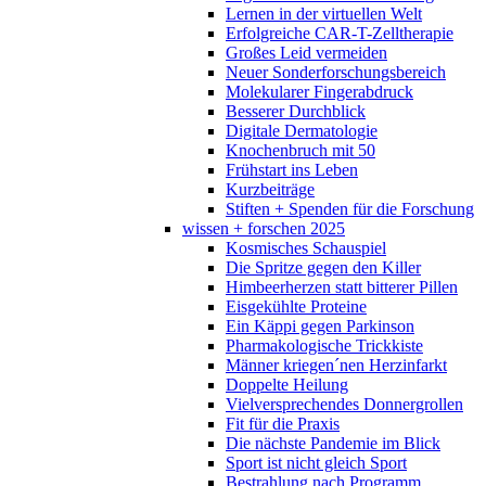
Lernen in der virtuellen Welt
Erfolgreiche CAR-T-Zelltherapie
Großes Leid vermeiden
Neuer Sonderforschungsbereich
Molekularer Fingerabdruck
Besserer Durchblick
Digitale Dermatologie
Knochenbruch mit 50
Frühstart ins Leben
Kurzbeiträge
Stiften + Spenden für die Forschung
wissen + forschen 2025
Kosmisches Schauspiel
Die Spritze gegen den Killer
Himbeerherzen statt bitterer Pillen
Eisgekühlte Proteine
Ein Käppi gegen Parkinson
Pharmakologische Trickkiste
Männer kriegen´nen Herzinfarkt
Doppelte Heilung
Vielversprechendes Donnergrollen
Fit für die Praxis
Die nächste Pandemie im Blick
Sport ist nicht gleich Sport
Bestrahlung nach Programm