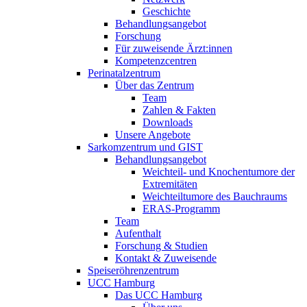
Geschichte
Behandlungsangebot
Forschung
Für zuweisende Ärzt:innen
Kompetenzcentren
Perinatalzentrum
Über das Zentrum
Team
Zahlen & Fakten
Downloads
Unsere Angebote
Sarkomzentrum und GIST
Behandlungsangebot
Weichteil- und Knochentumore der
Extremitäten
Weichteiltumore des Bauchraums
ERAS-Programm
Team
Aufenthalt
Forschung & Studien
Kontakt & Zuweisende
Speiseröhrenzentrum
UCC Hamburg
Das UCC Hamburg