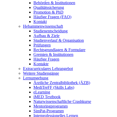
Behörden & Institutionen
Qualitätssicherung
Promotion & PhD
Häufige Fragen (FAQ)
Kontakt
Hebammenwissenschaft
Studienentscheidung
Aufbau & Ziele
Studienverlauf & Organisation
Prüfungen
Rechtsgrundlagen & Formulare
Gremien & Institutionen
Häufige Fragen
Kontakte
Extracurriculares Lehrangebot
Weitere Studiengänge
Lernumgebung
Ärztliche Zentralbibliothek (ÄZB)
MediTreFF (Skills Labs)
eLearning
iMED Textbook
Naturwissenschaftliche Crashkurse
Mentoringprogramm
SimPat-Programm
Interprofessionelles Lernen