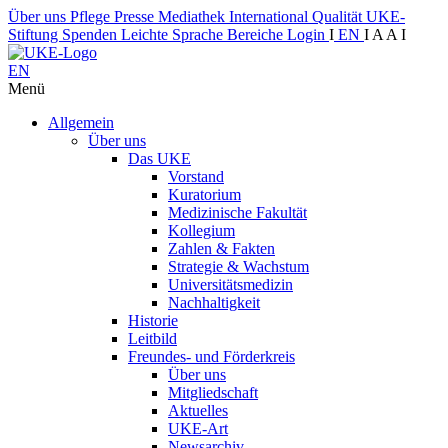
Über uns
Pflege
Presse
Mediathek
International
Qualität
UKE-
Stiftung
Spenden
Leichte Sprache
Bereiche
Login
I
EN
I
A
A
I
EN
Menü
Allgemein
Über uns
Das UKE
Vorstand
Kuratorium
Medizinische Fakultät
Kollegium
Zahlen & Fakten
Strategie & Wachstum
Universitätsmedizin
Nachhaltigkeit
Historie
Leitbild
Freundes- und Förderkreis
Über uns
Mitgliedschaft
Aktuelles
UKE-Art
Newsarchiv