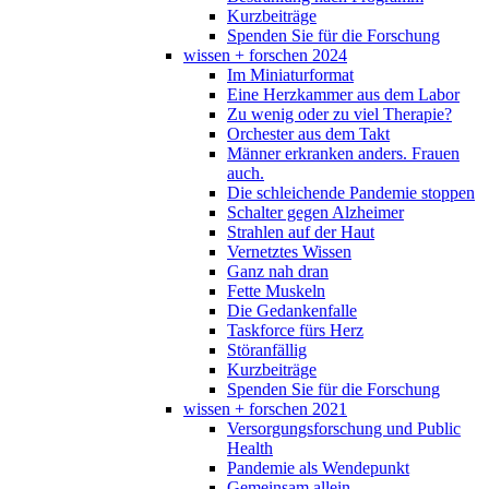
Kurzbeiträge
Spenden Sie für die Forschung
wissen + forschen 2024
Im Miniaturformat
Eine Herzkammer aus dem Labor
Zu wenig oder zu viel Therapie?
Orchester aus dem Takt
Männer erkranken anders. Frauen
auch.
Die schleichende Pandemie stoppen
Schalter gegen Alzheimer
Strahlen auf der Haut
Vernetztes Wissen
Ganz nah dran
Fette Muskeln
Die Gedankenfalle
Taskforce fürs Herz
Störanfällig
Kurzbeiträge
Spenden Sie für die Forschung
wissen + forschen 2021
Versorgungsforschung und Public
Health
Pandemie als Wendepunkt
Gemeinsam allein