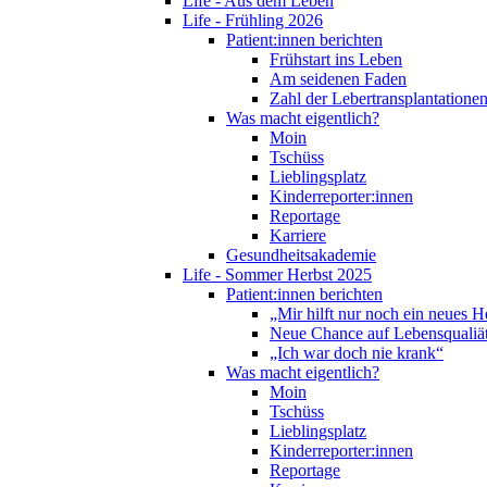
Life - Aus dem Leben
Life - Frühling 2026
Patient:innen berichten
Frühstart ins Leben
Am seidenen Faden
Zahl der Lebertransplantationen
Was macht eigentlich?
Moin
Tschüss
Lieblingsplatz
Kinderreporter:innen
Reportage
Karriere
Gesundheitsakademie
Life - Sommer Herbst 2025
Patient:innen berichten
„Mir hilft nur noch ein neues H
Neue Chance auf Lebensqualiä
„Ich war doch nie krank“
Was macht eigentlich?
Moin
Tschüss
Lieblingsplatz
Kinderreporter:innen
Reportage