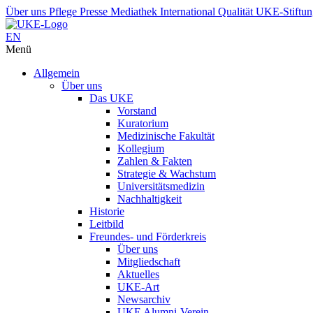
Über uns
Pflege
Presse
Mediathek
International
Qualität
UKE-Stiftu
EN
Menü
Allgemein
Über uns
Das UKE
Vorstand
Kuratorium
Medizinische Fakultät
Kollegium
Zahlen & Fakten
Strategie & Wachstum
Universitätsmedizin
Nachhaltigkeit
Historie
Leitbild
Freundes- und Förderkreis
Über uns
Mitgliedschaft
Aktuelles
UKE-Art
Newsarchiv
UKE Alumni-Verein