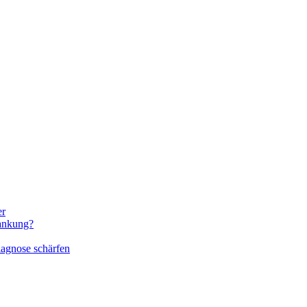
er
rankung?
iagnose schärfen