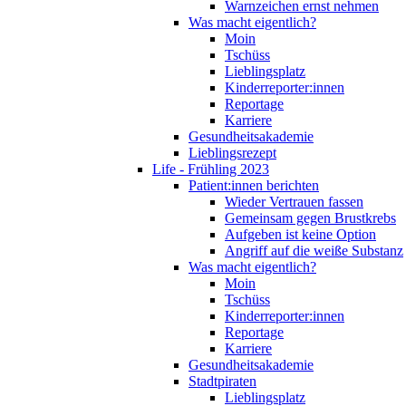
Warnzeichen ernst nehmen
Was macht eigentlich?
Moin
Tschüss
Lieblingsplatz
Kinderreporter:innen
Reportage
Karriere
Gesundheitsakademie
Lieblingsrezept
Life - Frühling 2023
Patient:innen berichten
Wieder Vertrauen fassen
Gemeinsam gegen Brustkrebs
Aufgeben ist keine Option
Angriff auf die weiße Substanz
Was macht eigentlich?
Moin
Tschüss
Kinderreporter:innen
Reportage
Karriere
Gesundheitsakademie
Stadtpiraten
Lieblingsplatz