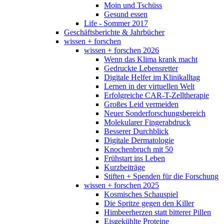
Moin und Tschüss
Gesund essen
Life - Sommer 2017
Geschäftsberichte & Jahrbücher
wissen + forschen
wissen + forschen 2026
Wenn das Klima krank macht
Gedruckte Lebensretter
Digitale Helfer im Klinikalltag
Lernen in der virtuellen Welt
Erfolgreiche CAR-T-Zelltherapie
Großes Leid vermeiden
Neuer Sonderforschungsbereich
Molekularer Fingerabdruck
Besserer Durchblick
Digitale Dermatologie
Knochenbruch mit 50
Frühstart ins Leben
Kurzbeiträge
Stiften + Spenden für die Forschung
wissen + forschen 2025
Kosmisches Schauspiel
Die Spritze gegen den Killer
Himbeerherzen statt bitterer Pillen
Eisgekühlte Proteine