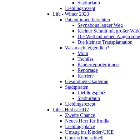
Stadturlaub
Lieblingsrezept
Life - Winter 2023
Patient:innen berichten
Seynabous langer Weg
Kleiner Schnitt mit großer Wir
Die Welt mit neuen Augen seh
Die kleinste Transplantation
Was macht eigentlich?
Moin
Tschüss
Kinderreporter:innen
Reportage
Karriere
Gesundheitsakademie
Stadtpiraten
Lieblingsplatz
Stadturlaub
Lieblingsrezept
Life - Herbst 2017
Zweite Chance
Neues Herz für Emilia
Lieblingsplätze
Umzug ins Kinder-UKE
Ganz schön schnell