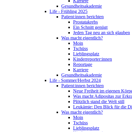
Karriere
Gesundheitsakademie
Life - Frühling 2025
Patient:innen berichten
Prostatakrebs
Ein Schnitt genügt
Jeden Tag neu an sich glauben
Was macht eigentlich?
Moin
Tschüss
Lieblingsplatz
Kinderreporter:innen
Reportage
Karriere
Gesundheitsakademie
Life - Sommer/Herbst 2024
Patient:innen berichten
Neue Freiheit im eigenen Körp
Was macht Adipositas zur Erk
Plötzlich stand die Welt still
Leukämie: Den Blick für die D
Was macht eigentlich?
Moin
Tschüss
Lieblingsplatz