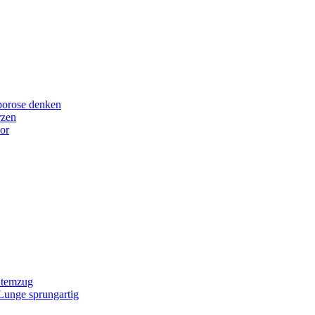
porose denken
rzen
or
Atemzug
 Lunge sprungartig