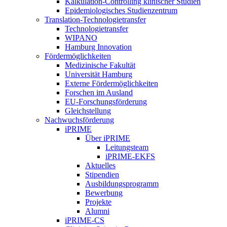
Kalkulation-Controlling klinischer Studien
Epidemiologisches Studienzentrum
Translation-Technologietransfer
Technologietransfer
WIPANO
Hamburg Innovation
Fördermöglichkeiten
Medizinische Fakultät
Universität Hamburg
Externe Fördermöglichkeiten
Forschen im Ausland
EU-Forschungsförderung
Gleichstellung
Nachwuchsförderung
iPRIME
Über iPRIME
Leitungsteam
iPRIME-EKFS
Aktuelles
Stipendien
Ausbildungsprogramm
Bewerbung
Projekte
Alumni
iPRIME-CS