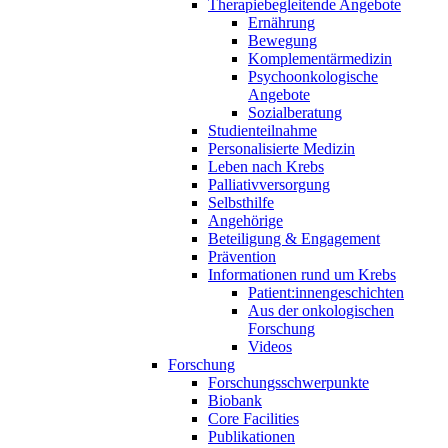
Therapiebegleitende Angebote
Ernährung
Bewegung
Komplementärmedizin
Psychoonkologische
Angebote
Sozialberatung
Studienteilnahme
Personalisierte Medizin
Leben nach Krebs
Palliativversorgung
Selbsthilfe
Angehörige
Beteiligung & Engagement
Prävention
Informationen rund um Krebs
Patient:innengeschichten
Aus der onkologischen
Forschung
Videos
Forschung
Forschungsschwerpunkte
Biobank
Core Facilities
Publikationen