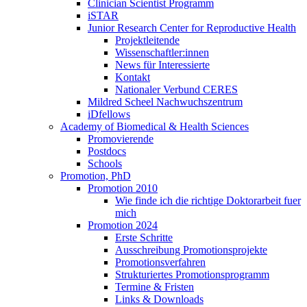
Clinician Scientist Programm
iSTAR
Junior Research Center for Reproductive Health
Projektleitende
Wissenschaftler:innen
News für Interessierte
Kontakt
Nationaler Verbund CERES
Mildred Scheel Nachwuchszentrum
iDfellows
Academy of Biomedical & Health Sciences
Promovierende
Postdocs
Schools
Promotion, PhD
Promotion 2010
Wie finde ich die richtige Doktorarbeit fuer
mich
Promotion 2024
Erste Schritte
Ausschreibung Promotionsprojekte
Promotionsverfahren
Strukturiertes Promotionsprogramm
Termine & Fristen
Links & Downloads