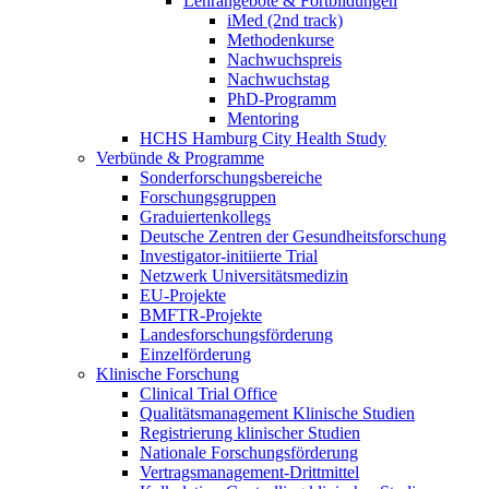
Lehrangebote & Fortbildungen
iMed (2nd track)
Methodenkurse
Nachwuchspreis
Nachwuchstag
PhD-Programm
Mentoring
HCHS Hamburg City Health Study
Verbünde & Programme
Sonderforschungsbereiche
Forschungsgruppen
Graduiertenkollegs
Deutsche Zentren der Gesundheitsforschung
Investigator-initiierte Trial
Netzwerk Universitätsmedizin
EU-Projekte
BMFTR-Projekte
Landesforschungsförderung
Einzelförderung
Klinische Forschung
Clinical Trial Office
Qualitätsmanagement Klinische Studien
Registrierung klinischer Studien
Nationale Forschungsförderung
Vertragsmanagement-Drittmittel