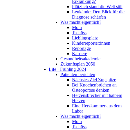
Erkrankung?
Plötzlich stand die Welt still
Leukämie: Den Blick für die
Diagnose schärfen
Was macht eigentlich?
Moin
Tschüss
Lieblingsplatz
Kinderreporter:innen
Reportage
Karriere
Gesundheitsakademie
Zukunftsplan 2050
Life - Frühling 2024
Patienten berichten
Nächstes Ziel Zugspitze
Bei Knochenbrüchen an
Osteoporose denken
Herzensbrecher mit halbem
Herzen
Eine Herzkammer aus dem
Labor
Was macht eigentlich?
Moin
Tschüss