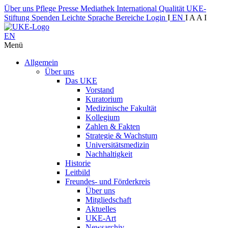
Über uns
Pflege
Presse
Mediathek
International
Qualität
UKE-
Stiftung
Spenden
Leichte Sprache
Bereiche
Login
I
EN
I
A
A
I
EN
Menü
Allgemein
Über uns
Das UKE
Vorstand
Kuratorium
Medizinische Fakultät
Kollegium
Zahlen & Fakten
Strategie & Wachstum
Universitätsmedizin
Nachhaltigkeit
Historie
Leitbild
Freundes- und Förderkreis
Über uns
Mitgliedschaft
Aktuelles
UKE-Art
Newsarchiv