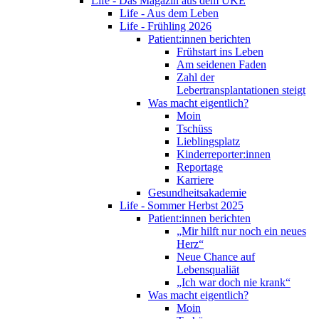
Life - Das Magazin aus dem UKE
Life - Aus dem Leben
Life - Frühling 2026
Patient:innen berichten
Frühstart ins Leben
Am seidenen Faden
Zahl der
Lebertransplantationen steigt
Was macht eigentlich?
Moin
Tschüss
Lieblingsplatz
Kinderreporter:innen
Reportage
Karriere
Gesundheitsakademie
Life - Sommer Herbst 2025
Patient:innen berichten
„Mir hilft nur noch ein neues
Herz“
Neue Chance auf
Lebensqualiät
„Ich war doch nie krank“
Was macht eigentlich?
Moin