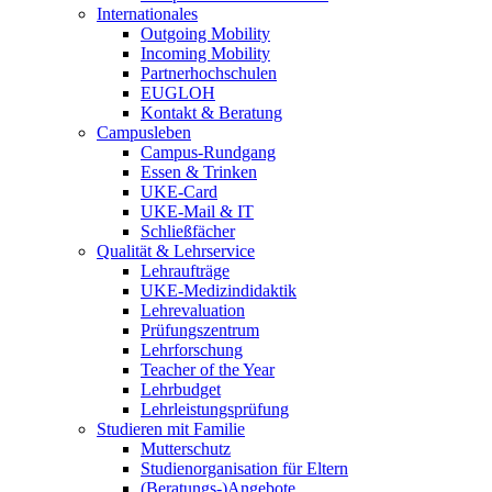
Internationales
Outgoing Mobility
Incoming Mobility
Partnerhochschulen
EUGLOH
Kontakt & Beratung
Campusleben
Campus-Rundgang
Essen & Trinken
UKE-Card
UKE-Mail & IT
Schließfächer
Qualität & Lehrservice
Lehraufträge
UKE-Medizindidaktik
Lehrevaluation
Prüfungszentrum
Lehrforschung
Teacher of the Year
Lehrbudget
Lehrleistungsprüfung
Studieren mit Familie
Mutterschutz
Studienorganisation für Eltern
(Beratungs-)Angebote