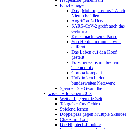
Hauptsache gemeinsam
Kurzbeiträge
Das „Multiorganvirus“: Auch
Nieren befallen
Angriff aufs Herz
SARS-CoV-2 greift auch das
Gehirn an
Krebs macht keine Pause
Von Herdenimmunität weit
entfernt
Das Leben auf den Kopf
gestellt
Forscherteams mit breitem
Themenmix
Corona kompakt
Unikliniken bilden
bundesweites Netzwerk
Spenden Sie Gesundheit
wissen + forschen 2018
Wettlauf gegen die Zeit
Taktgeber fürs Gehirn
Spielend lernen
Doppelpass gegen Multiple Sklerose
Chaos im Kopf
Die Hightech-Pioniere