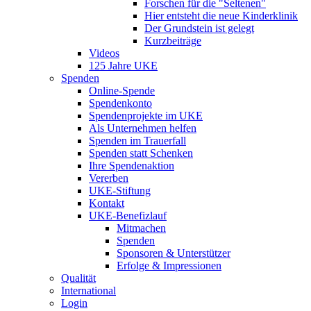
Forschen für die "Seltenen"
Hier entsteht die neue Kinderklinik
Der Grundstein ist gelegt
Kurzbeiträge
Videos
125 Jahre UKE
Spenden
Online-Spende
Spendenkonto
Spendenprojekte im UKE
Als Unternehmen helfen
Spenden im Trauerfall
Spenden statt Schenken
Ihre Spendenaktion
Vererben
UKE-Stiftung
Kontakt
UKE-Benefizlauf
Mitmachen
Spenden
Sponsoren & Unterstützer
Erfolge & Impressionen
Qualität
International
Login