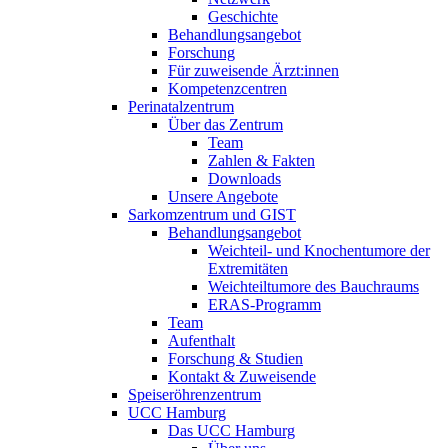
Geschichte
Behandlungsangebot
Forschung
Für zuweisende Ärzt:innen
Kompetenzcentren
Perinatalzentrum
Über das Zentrum
Team
Zahlen & Fakten
Downloads
Unsere Angebote
Sarkomzentrum und GIST
Behandlungsangebot
Weichteil- und Knochentumore der
Extremitäten
Weichteiltumore des Bauchraums
ERAS-Programm
Team
Aufenthalt
Forschung & Studien
Kontakt & Zuweisende
Speiseröhrenzentrum
UCC Hamburg
Das UCC Hamburg