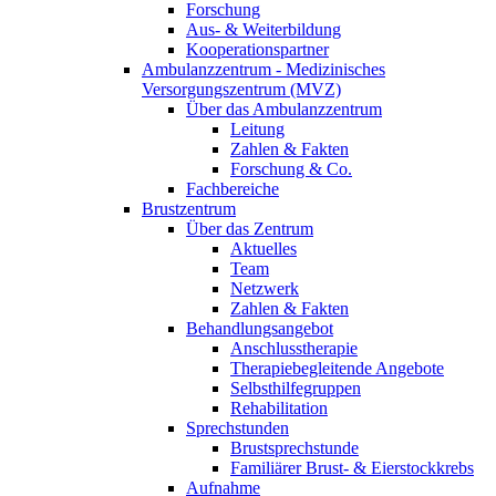
Forschung
Aus- & Weiterbildung
Kooperationspartner
Ambulanzzentrum - Medizinisches
Versorgungszentrum (MVZ)
Über das Ambulanzzentrum
Leitung
Zahlen & Fakten
Forschung & Co.
Fachbereiche
Brustzentrum
Über das Zentrum
Aktuelles
Team
Netzwerk
Zahlen & Fakten
Behandlungsangebot
Anschlusstherapie
Therapiebegleitende Angebote
Selbsthilfegruppen
Rehabilitation
Sprechstunden
Brustsprechstunde
Familiärer Brust- & Eierstockkrebs
Aufnahme