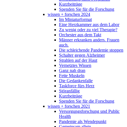
Kurzbeiträge
Spenden Sie für die Forschung
wissen + forschen 2024
Im Miniaturformat
Eine Herzkammer aus dem Labor
Zu wenig oder zu viel Therapie?
Orchester aus dem Takt
Männer erkranken anders. Frauen
auch.
Die schleichende Pandemie stoppen
Schalter gegen Alzheimer
Strahlen auf der Haut
Vernetztes Wissen
Ganz nah dran
Fette Muskeln
Die Gedankenfalle
Taskforce fürs Herz
Störanfällig
Kurzbeiträge
Spenden Sie für die Forschung
wissen + forschen 2021
Versorgungsforschung und Public
Health
Pandemie als Wendepunkt
Gemeinsam allein