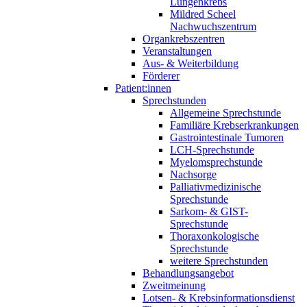
Lungenkrebs
Mildred Scheel
Nachwuchszentrum
Organkrebszentren
Veranstaltungen
Aus- & Weiterbildung
Förderer
Patient:innen
Sprechstunden
Allgemeine Sprechstunde
Familiäre Krebserkrankungen
Gastrointestinale Tumoren
LCH-Sprechstunde
Myelomsprechstunde
Nachsorge
Palliativmedizinische
Sprechstunde
Sarkom- & GIST-
Sprechstunde
Thoraxonkologische
Sprechstunde
weitere Sprechstunden
Behandlungsangebot
Zweitmeinung
Lotsen- & Krebsinformationsdienst