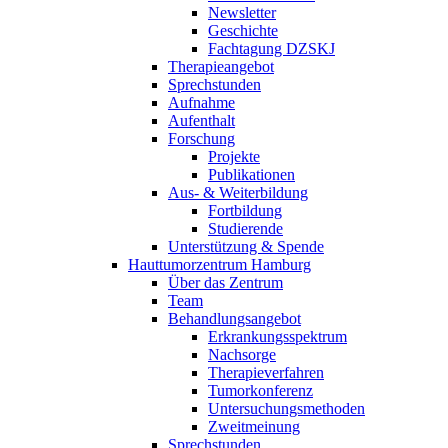
Newsletter
Geschichte
Fachtagung DZSKJ
Therapieangebot
Sprechstunden
Aufnahme
Aufenthalt
Forschung
Projekte
Publikationen
Aus- & Weiterbildung
Fortbildung
Studierende
Unterstützung & Spende
Hauttumorzentrum Hamburg
Über das Zentrum
Team
Behandlungsangebot
Erkrankungsspektrum
Nachsorge
Therapieverfahren
Tumorkonferenz
Untersuchungsmethoden
Zweitmeinung
Sprechstunden