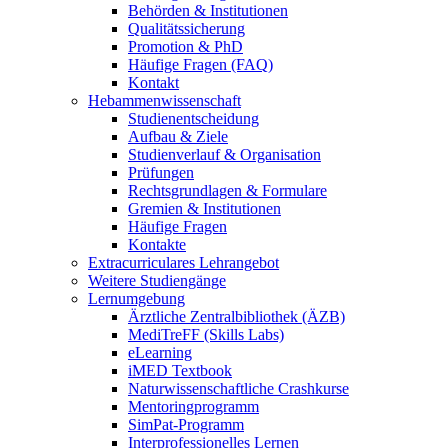
Behörden & Institutionen
Qualitätssicherung
Promotion & PhD
Häufige Fragen (FAQ)
Kontakt
Hebammenwissenschaft
Studienentscheidung
Aufbau & Ziele
Studienverlauf & Organisation
Prüfungen
Rechtsgrundlagen & Formulare
Gremien & Institutionen
Häufige Fragen
Kontakte
Extracurriculares Lehrangebot
Weitere Studiengänge
Lernumgebung
Ärztliche Zentralbibliothek (ÄZB)
MediTreFF (Skills Labs)
eLearning
iMED Textbook
Naturwissenschaftliche Crashkurse
Mentoringprogramm
SimPat-Programm
Interprofessionelles Lernen