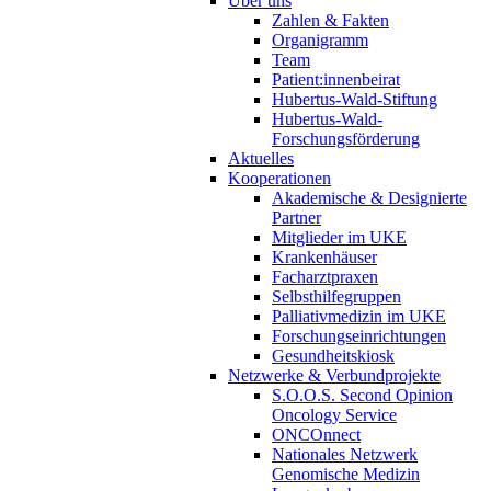
Über uns
Zahlen & Fakten
Organigramm
Team
Patient:innenbeirat
Hubertus-Wald-Stiftung
Hubertus-Wald-
Forschungsförderung
Aktuelles
Kooperationen
Akademische & Designierte
Partner
Mitglieder im UKE
Krankenhäuser
Facharztpraxen
Selbsthilfegruppen
Palliativmedizin im UKE
Forschungseinrichtungen
Gesundheitskiosk
Netzwerke & Verbundprojekte
S.O.O.S. Second Opinion
Oncology Service
ONCOnnect
Nationales Netzwerk
Genomische Medizin