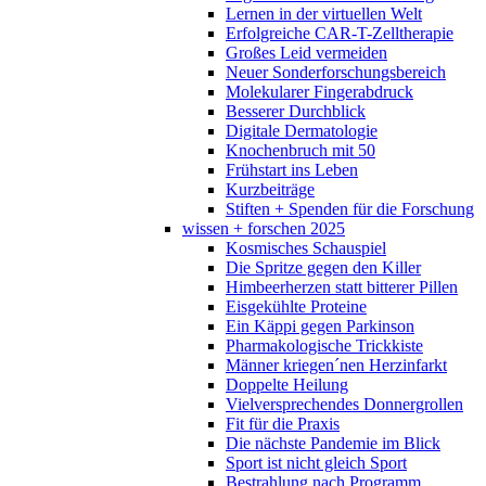
Lernen in der virtuellen Welt
Erfolgreiche CAR-T-Zelltherapie
Großes Leid vermeiden
Neuer Sonderforschungsbereich
Molekularer Fingerabdruck
Besserer Durchblick
Digitale Dermatologie
Knochenbruch mit 50
Frühstart ins Leben
Kurzbeiträge
Stiften + Spenden für die Forschung
wissen + forschen 2025
Kosmisches Schauspiel
Die Spritze gegen den Killer
Himbeerherzen statt bitterer Pillen
Eisgekühlte Proteine
Ein Käppi gegen Parkinson
Pharmakologische Trickkiste
Männer kriegen´nen Herzinfarkt
Doppelte Heilung
Vielversprechendes Donnergrollen
Fit für die Praxis
Die nächste Pandemie im Blick
Sport ist nicht gleich Sport
Bestrahlung nach Programm