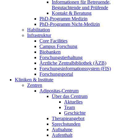
Informationen für Betreuende,
Begutachtende und Prüfende
Kontakt & Beratung
PhD-Programm Medizin
PhD-Programm Nicht-Medizin
Habilitation
Infrastruktur
Core Facilities
Campus Forschung
Biobanken
Forschungstierhaltung
Ärztliche Zentralbibliothek (ÄZB)
Forschungsinformationssystem (FIS)
Forschungsportal
Kliniken & Institute
Zentren
Adipositas-Centrum
Über das Centrum
Aktuelles
Team
Geschichte
Therapieangebot
Sprechstunden
Aufnahme
Aufenthalt