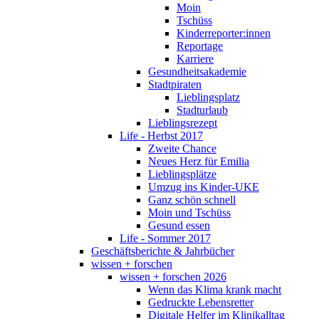
Moin
Tschüss
Kinderreporter:innen
Reportage
Karriere
Gesundheitsakademie
Stadtpiraten
Lieblingsplatz
Stadturlaub
Lieblingsrezept
Life - Herbst 2017
Zweite Chance
Neues Herz für Emilia
Lieblingsplätze
Umzug ins Kinder-UKE
Ganz schön schnell
Moin und Tschüss
Gesund essen
Life - Sommer 2017
Geschäftsberichte & Jahrbücher
wissen + forschen
wissen + forschen 2026
Wenn das Klima krank macht
Gedruckte Lebensretter
Digitale Helfer im Klinikalltag