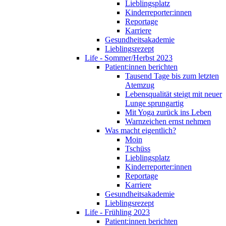
Lieblingsplatz
Kinderreporter:innen
Reportage
Karriere
Gesundheitsakademie
Lieblingsrezept
Life - Sommer/Herbst 2023
Patient:innen berichten
Tausend Tage bis zum letzten
Atemzug
Lebensqualität steigt mit neuer
Lunge sprungartig
Mit Yoga zurück ins Leben
Warnzeichen ernst nehmen
Was macht eigentlich?
Moin
Tschüss
Lieblingsplatz
Kinderreporter:innen
Reportage
Karriere
Gesundheitsakademie
Lieblingsrezept
Life - Frühling 2023
Patient:innen berichten