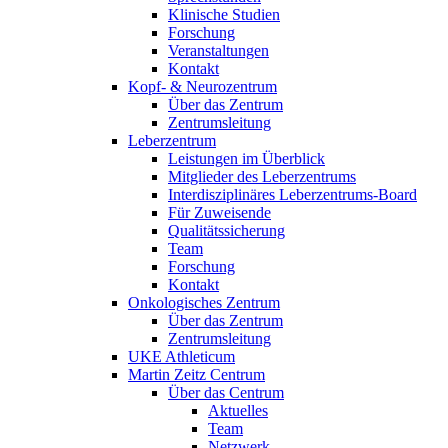
Klinische Studien
Forschung
Veranstaltungen
Kontakt
Kopf- & Neurozentrum
Über das Zentrum
Zentrumsleitung
Leberzentrum
Leistungen im Überblick
Mitglieder des Leberzentrums
Interdisziplinäres Leberzentrums-Board
Für Zuweisende
Qualitätssicherung
Team
Forschung
Kontakt
Onkologisches Zentrum
Über das Zentrum
Zentrumsleitung
UKE Athleticum
Martin Zeitz Centrum
Über das Centrum
Aktuelles
Team
Netzwerk