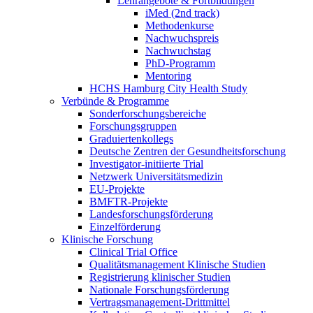
Lehrangebote & Fortbildungen
iMed (2nd track)
Methodenkurse
Nachwuchspreis
Nachwuchstag
PhD-Programm
Mentoring
HCHS Hamburg City Health Study
Verbünde & Programme
Sonderforschungsbereiche
Forschungsgruppen
Graduiertenkollegs
Deutsche Zentren der Gesundheitsforschung
Investigator-initiierte Trial
Netzwerk Universitätsmedizin
EU-Projekte
BMFTR-Projekte
Landesforschungsförderung
Einzelförderung
Klinische Forschung
Clinical Trial Office
Qualitätsmanagement Klinische Studien
Registrierung klinischer Studien
Nationale Forschungsförderung
Vertragsmanagement-Drittmittel