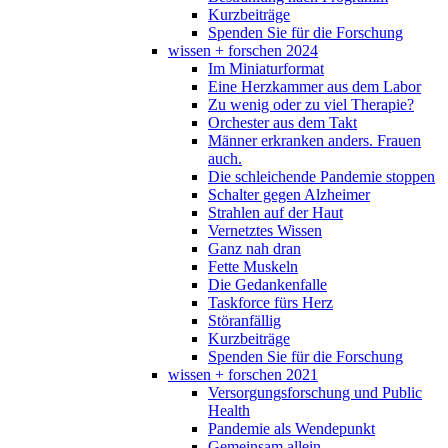
Kurzbeiträge
Spenden Sie für die Forschung
wissen + forschen 2024
Im Miniaturformat
Eine Herzkammer aus dem Labor
Zu wenig oder zu viel Therapie?
Orchester aus dem Takt
Männer erkranken anders. Frauen
auch.
Die schleichende Pandemie stoppen
Schalter gegen Alzheimer
Strahlen auf der Haut
Vernetztes Wissen
Ganz nah dran
Fette Muskeln
Die Gedankenfalle
Taskforce fürs Herz
Störanfällig
Kurzbeiträge
Spenden Sie für die Forschung
wissen + forschen 2021
Versorgungsforschung und Public
Health
Pandemie als Wendepunkt
Gemeinsam allein