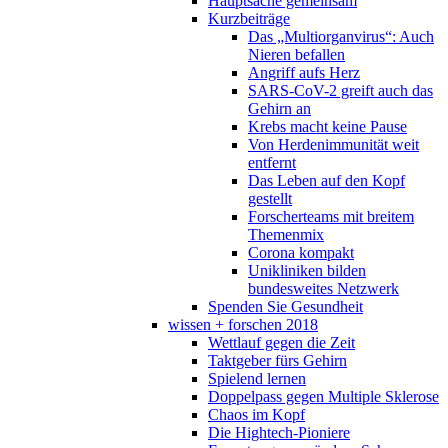
Hauptsache gemeinsam
Kurzbeiträge
Das „Multiorganvirus“: Auch
Nieren befallen
Angriff aufs Herz
SARS-CoV-2 greift auch das
Gehirn an
Krebs macht keine Pause
Von Herdenimmunität weit
entfernt
Das Leben auf den Kopf
gestellt
Forscherteams mit breitem
Themenmix
Corona kompakt
Unikliniken bilden
bundesweites Netzwerk
Spenden Sie Gesundheit
wissen + forschen 2018
Wettlauf gegen die Zeit
Taktgeber fürs Gehirn
Spielend lernen
Doppelpass gegen Multiple Sklerose
Chaos im Kopf
Die Hightech-Pioniere