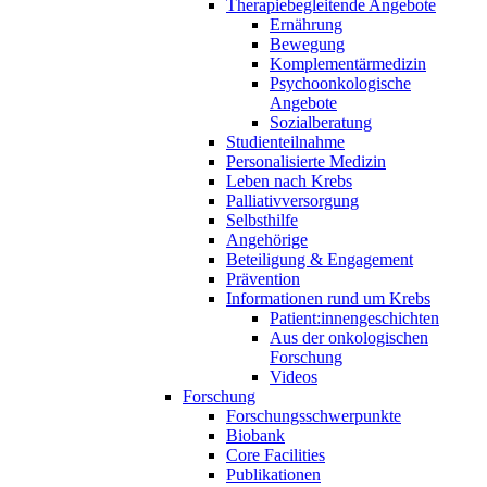
Therapiebegleitende Angebote
Ernährung
Bewegung
Komplementärmedizin
Psychoonkologische
Angebote
Sozialberatung
Studienteilnahme
Personalisierte Medizin
Leben nach Krebs
Palliativversorgung
Selbsthilfe
Angehörige
Beteiligung & Engagement
Prävention
Informationen rund um Krebs
Patient:innengeschichten
Aus der onkologischen
Forschung
Videos
Forschung
Forschungsschwerpunkte
Biobank
Core Facilities
Publikationen