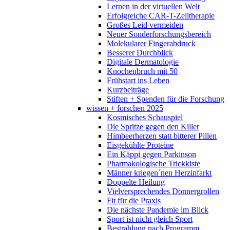
Lernen in der virtuellen Welt
Erfolgreiche CAR-T-Zelltherapie
Großes Leid vermeiden
Neuer Sonderforschungsbereich
Molekularer Fingerabdruck
Besserer Durchblick
Digitale Dermatologie
Knochenbruch mit 50
Frühstart ins Leben
Kurzbeiträge
Stiften + Spenden für die Forschung
wissen + forschen 2025
Kosmisches Schauspiel
Die Spritze gegen den Killer
Himbeerherzen statt bitterer Pillen
Eisgekühlte Proteine
Ein Käppi gegen Parkinson
Pharmakologische Trickkiste
Männer kriegen´nen Herzinfarkt
Doppelte Heilung
Vielversprechendes Donnergrollen
Fit für die Praxis
Die nächste Pandemie im Blick
Sport ist nicht gleich Sport
Bestrahlung nach Programm