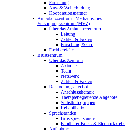
Forschung
Aus- & Weiterbildung
Kooperationspartner
Ambulanzzentrum - Medizinisches
Versorgungszentrum (MVZ)
Über das Ambulanzzentrum
Leitung
Zahlen & Fakten
Forschung & Co.
Fachbereiche
Brustzentrum
Über das Zentrum
Aktuelles
Team
Netzwerk
Zahlen & Fakten
Behandlungsangebot
Anschlusstherapie
Therapiebegleitende Angebote
Selbsthilfegruppen
Rehabilitation
Sprechstunden
Brustsprechstunde
Familiärer Brust- & Eierstockkrebs
Aufnahme