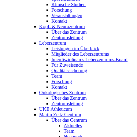
Klinische Studien
Forschung
Veranstaltungen
Kontakt
Kopf- & Neurozentrum
Über das Zentrum
Zentrumsleitung
Leberzentrum
Leistungen im Überblick
Mitglieder des Leberzentrums
Interdisziplinäres Leberzentrums-Board
Für Zuweisende
Qualitätssicherung
Team
Forschung
Kontakt
Onkologisches Zentrum
Über das Zentrum
Zentrumsleitung
UKE Athleticum
Martin Zeitz Centrum
Über das Centrum
Aktuelles
Team
Netzwerk