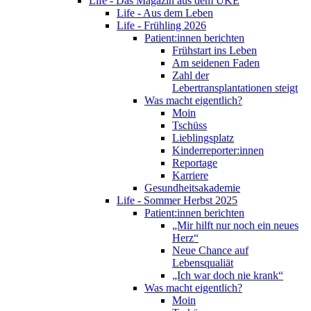
Life - Das Magazin aus dem UKE
Life - Aus dem Leben
Life - Frühling 2026
Patient:innen berichten
Frühstart ins Leben
Am seidenen Faden
Zahl der
Lebertransplantationen steigt
Was macht eigentlich?
Moin
Tschüss
Lieblingsplatz
Kinderreporter:innen
Reportage
Karriere
Gesundheitsakademie
Life - Sommer Herbst 2025
Patient:innen berichten
„Mir hilft nur noch ein neues
Herz“
Neue Chance auf
Lebensqualiät
„Ich war doch nie krank“
Was macht eigentlich?
Moin