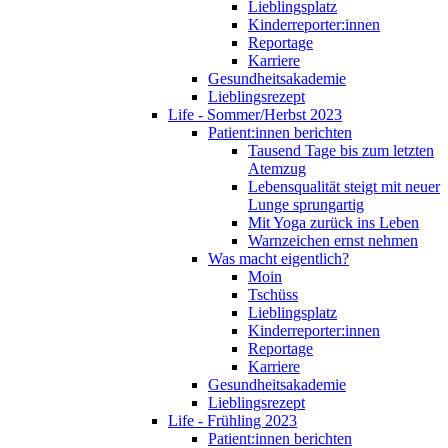
Lieblingsplatz
Kinderreporter:innen
Reportage
Karriere
Gesundheitsakademie
Lieblingsrezept
Life - Sommer/Herbst 2023
Patient:innen berichten
Tausend Tage bis zum letzten
Atemzug
Lebensqualität steigt mit neuer
Lunge sprungartig
Mit Yoga zurück ins Leben
Warnzeichen ernst nehmen
Was macht eigentlich?
Moin
Tschüss
Lieblingsplatz
Kinderreporter:innen
Reportage
Karriere
Gesundheitsakademie
Lieblingsrezept
Life - Frühling 2023
Patient:innen berichten