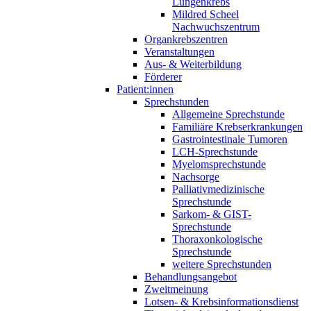
Lungenkrebs
Mildred Scheel
Nachwuchszentrum
Organkrebszentren
Veranstaltungen
Aus- & Weiterbildung
Förderer
Patient:innen
Sprechstunden
Allgemeine Sprechstunde
Familiäre Krebserkrankungen
Gastrointestinale Tumoren
LCH-Sprechstunde
Myelomsprechstunde
Nachsorge
Palliativmedizinische
Sprechstunde
Sarkom- & GIST-
Sprechstunde
Thoraxonkologische
Sprechstunde
weitere Sprechstunden
Behandlungsangebot
Zweitmeinung
Lotsen- & Krebsinformationsdienst