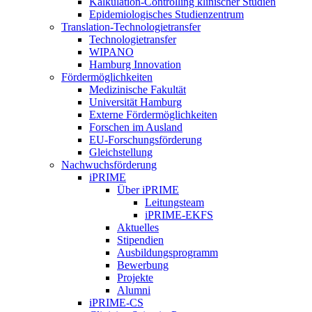
Kalkulation-Controlling klinischer Studien
Epidemiologisches Studienzentrum
Translation-Technologietransfer
Technologietransfer
WIPANO
Hamburg Innovation
Fördermöglichkeiten
Medizinische Fakultät
Universität Hamburg
Externe Fördermöglichkeiten
Forschen im Ausland
EU-Forschungsförderung
Gleichstellung
Nachwuchsförderung
iPRIME
Über iPRIME
Leitungsteam
iPRIME-EKFS
Aktuelles
Stipendien
Ausbildungsprogramm
Bewerbung
Projekte
Alumni
iPRIME-CS