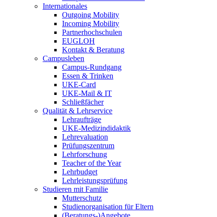
Internationales
Outgoing Mobility
Incoming Mobility
Partnerhochschulen
EUGLOH
Kontakt & Beratung
Campusleben
Campus-Rundgang
Essen & Trinken
UKE-Card
UKE-Mail & IT
Schließfächer
Qualität & Lehrservice
Lehraufträge
UKE-Medizindidaktik
Lehrevaluation
Prüfungszentrum
Lehrforschung
Teacher of the Year
Lehrbudget
Lehrleistungsprüfung
Studieren mit Familie
Mutterschutz
Studienorganisation für Eltern
(Beratungs-)Angebote