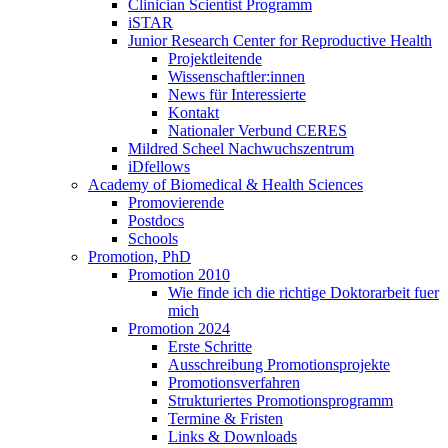
Clinician Scientist Programm
iSTAR
Junior Research Center for Reproductive Health
Projektleitende
Wissenschaftler:innen
News für Interessierte
Kontakt
Nationaler Verbund CERES
Mildred Scheel Nachwuchszentrum
iDfellows
Academy of Biomedical & Health Sciences
Promovierende
Postdocs
Schools
Promotion, PhD
Promotion 2010
Wie finde ich die richtige Doktorarbeit fuer
mich
Promotion 2024
Erste Schritte
Ausschreibung Promotionsprojekte
Promotionsverfahren
Strukturiertes Promotionsprogramm
Termine & Fristen
Links & Downloads