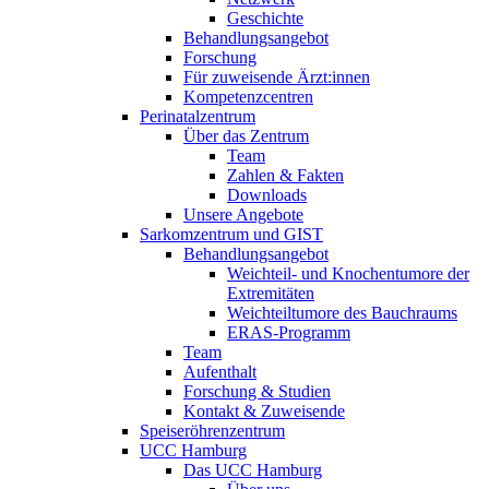
Geschichte
Behandlungsangebot
Forschung
Für zuweisende Ärzt:innen
Kompetenzcentren
Perinatalzentrum
Über das Zentrum
Team
Zahlen & Fakten
Downloads
Unsere Angebote
Sarkomzentrum und GIST
Behandlungsangebot
Weichteil- und Knochentumore der
Extremitäten
Weichteiltumore des Bauchraums
ERAS-Programm
Team
Aufenthalt
Forschung & Studien
Kontakt & Zuweisende
Speiseröhrenzentrum
UCC Hamburg
Das UCC Hamburg