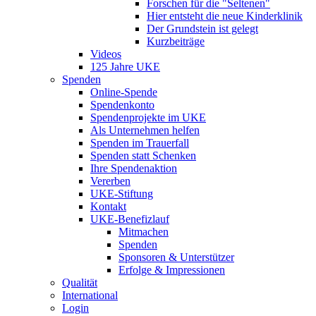
Forschen für die "Seltenen"
Hier entsteht die neue Kinderklinik
Der Grundstein ist gelegt
Kurzbeiträge
Videos
125 Jahre UKE
Spenden
Online-Spende
Spendenkonto
Spendenprojekte im UKE
Als Unternehmen helfen
Spenden im Trauerfall
Spenden statt Schenken
Ihre Spendenaktion
Vererben
UKE-Stiftung
Kontakt
UKE-Benefizlauf
Mitmachen
Spenden
Sponsoren & Unterstützer
Erfolge & Impressionen
Qualität
International
Login