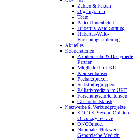
Über uns
Zahlen & Fakten
Organigramm
Team
Patient:innenbeirat
Hubertus-Wald-Stiftung
Hubertus-Wald-
Forschungsförderung
Aktuelles
Kooperationen
Akademische & Designierte
Partner
Mitglieder im UKE
Krankenhäuser
Facharztpraxen
Selbsthilfegruppen
Palliativmedizin im UKE
Forschungseinrichtungen
Gesundheitskiosk
Netzwerke & Verbundprojekte
S.O.O.S. Second Opinion
Oncology Service
ONCOnnect
Nationales Netzwerk
Genomische Medizin