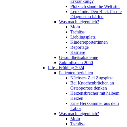
Erkrankung?
Plötzlich stand die Welt still
Leukämie: Den Blick für die
Diagnose schärfen
Was macht eigentlich?
Moin
Tschüss
Lieblingsplatz
Kinderreporter:innen
Reportage
Karriere
Gesundheitsakademie
Zukunftsplan 2050
Life - Frühling 2024
Patienten berichten
Nächstes Ziel Zugspitze
Bei Knochenbrüchen an
Osteoporose denken
Herzensbrecher mit halbem
Herzen
Eine Herzkammer aus dem
Labor
Was macht eigentlich?
Moin
Tschüss