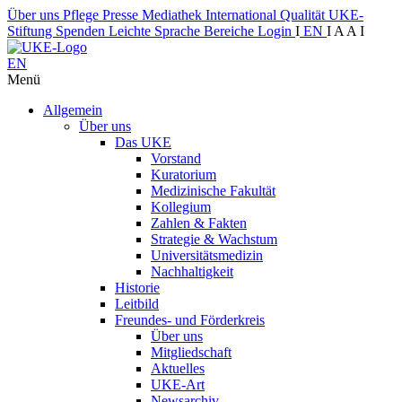
Über uns
Pflege
Presse
Mediathek
International
Qualität
UKE-
Stiftung
Spenden
Leichte Sprache
Bereiche
Login
I
EN
I
A
A
I
EN
Menü
Allgemein
Über uns
Das UKE
Vorstand
Kuratorium
Medizinische Fakultät
Kollegium
Zahlen & Fakten
Strategie & Wachstum
Universitätsmedizin
Nachhaltigkeit
Historie
Leitbild
Freundes- und Förderkreis
Über uns
Mitgliedschaft
Aktuelles
UKE-Art
Newsarchiv