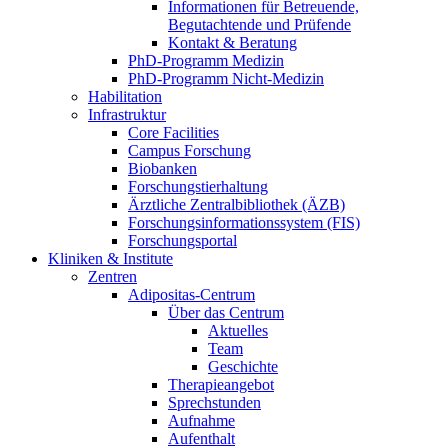
Informationen für Betreuende,
Begutachtende und Prüfende
Kontakt & Beratung
PhD-Programm Medizin
PhD-Programm Nicht-Medizin
Habilitation
Infrastruktur
Core Facilities
Campus Forschung
Biobanken
Forschungstierhaltung
Ärztliche Zentralbibliothek (ÄZB)
Forschungsinformationssystem (FIS)
Forschungsportal
Kliniken & Institute
Zentren
Adipositas-Centrum
Über das Centrum
Aktuelles
Team
Geschichte
Therapieangebot
Sprechstunden
Aufnahme
Aufenthalt