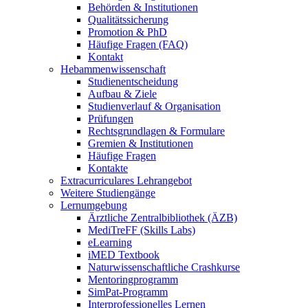
Behörden & Institutionen
Qualitätssicherung
Promotion & PhD
Häufige Fragen (FAQ)
Kontakt
Hebammenwissenschaft
Studienentscheidung
Aufbau & Ziele
Studienverlauf & Organisation
Prüfungen
Rechtsgrundlagen & Formulare
Gremien & Institutionen
Häufige Fragen
Kontakte
Extracurriculares Lehrangebot
Weitere Studiengänge
Lernumgebung
Ärztliche Zentralbibliothek (ÄZB)
MediTreFF (Skills Labs)
eLearning
iMED Textbook
Naturwissenschaftliche Crashkurse
Mentoringprogramm
SimPat-Programm
Interprofessionelles Lernen