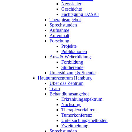
Newsletter
Geschichte
Fachtagung DZSKJ
Therapieangebot
Sprechstunden
Aufnahme
Aufenthalt
Forschung
Projekte
Publikationen
Aus- & Weiterbildung
Fortbildung
Studierende
Unterstützung & Spende
Hauttumorzentrum Hamburg
Über das Zentrum
Team
Behandlungsangebot
Erkrankungsspektrum
Nachsorge
Therapieverfahren
Tumorkonferenz
Untersuchungsmethoden
Zweitmeinung
Sprechstunden