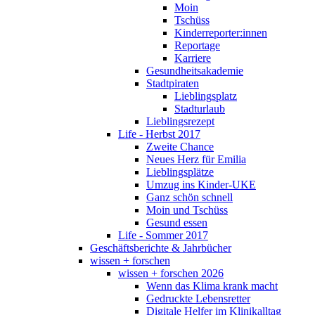
Moin
Tschüss
Kinderreporter:innen
Reportage
Karriere
Gesundheitsakademie
Stadtpiraten
Lieblingsplatz
Stadturlaub
Lieblingsrezept
Life - Herbst 2017
Zweite Chance
Neues Herz für Emilia
Lieblingsplätze
Umzug ins Kinder-UKE
Ganz schön schnell
Moin und Tschüss
Gesund essen
Life - Sommer 2017
Geschäftsberichte & Jahrbücher
wissen + forschen
wissen + forschen 2026
Wenn das Klima krank macht
Gedruckte Lebensretter
Digitale Helfer im Klinikalltag