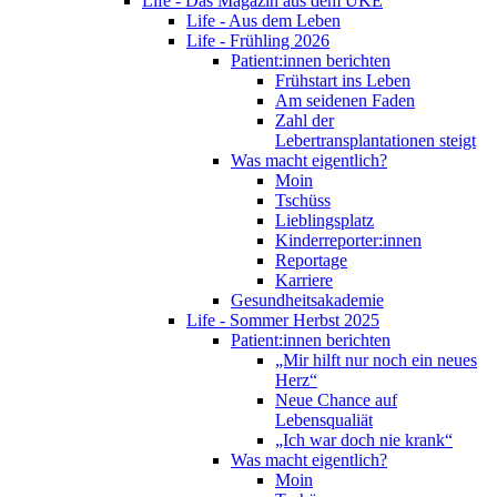
Life - Das Magazin aus dem UKE
Life - Aus dem Leben
Life - Frühling 2026
Patient:innen berichten
Frühstart ins Leben
Am seidenen Faden
Zahl der
Lebertransplantationen steigt
Was macht eigentlich?
Moin
Tschüss
Lieblingsplatz
Kinderreporter:innen
Reportage
Karriere
Gesundheitsakademie
Life - Sommer Herbst 2025
Patient:innen berichten
„Mir hilft nur noch ein neues
Herz“
Neue Chance auf
Lebensqualiät
„Ich war doch nie krank“
Was macht eigentlich?
Moin