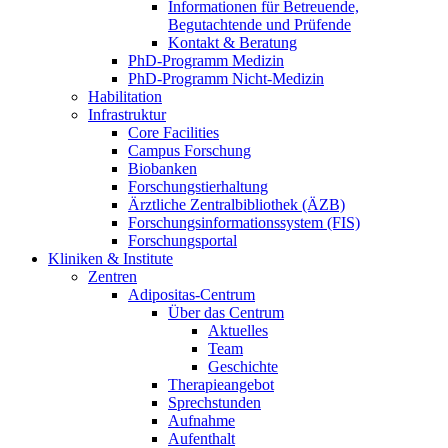
Informationen für Betreuende,
Begutachtende und Prüfende
Kontakt & Beratung
PhD-Programm Medizin
PhD-Programm Nicht-Medizin
Habilitation
Infrastruktur
Core Facilities
Campus Forschung
Biobanken
Forschungstierhaltung
Ärztliche Zentralbibliothek (ÄZB)
Forschungsinformationssystem (FIS)
Forschungsportal
Kliniken & Institute
Zentren
Adipositas-Centrum
Über das Centrum
Aktuelles
Team
Geschichte
Therapieangebot
Sprechstunden
Aufnahme
Aufenthalt