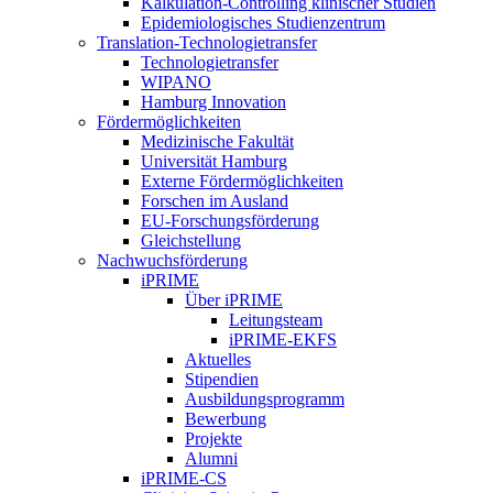
Kalkulation-Controlling klinischer Studien
Epidemiologisches Studienzentrum
Translation-Technologietransfer
Technologietransfer
WIPANO
Hamburg Innovation
Fördermöglichkeiten
Medizinische Fakultät
Universität Hamburg
Externe Fördermöglichkeiten
Forschen im Ausland
EU-Forschungsförderung
Gleichstellung
Nachwuchsförderung
iPRIME
Über iPRIME
Leitungsteam
iPRIME-EKFS
Aktuelles
Stipendien
Ausbildungsprogramm
Bewerbung
Projekte
Alumni
iPRIME-CS