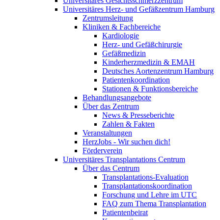
Universitäres Gesichtsschmerzzentrum
Universitäres Herz- und Gefäßzentrum Hamburg
Zentrumsleitung
Kliniken & Fachbereiche
Kardiologie
Herz- und Gefäßchirurgie
Gefäßmedizin
Kinderherzmedizin & EMAH
Deutsches Aortenzentrum Hamburg
Patientenkoordination
Stationen & Funktionsbereiche
Behandlungsangebote
Über das Zentrum
News & Presseberichte
Zahlen & Fakten
Veranstaltungen
HerzJobs - Wir suchen dich!
Förderverein
Universitäres Transplantations Centrum
Über das Centrum
Transplantations-Evaluation
Transplantationskoordination
Forschung und Lehre im UTC
FAQ zum Thema Transplantation
Patientenbeirat