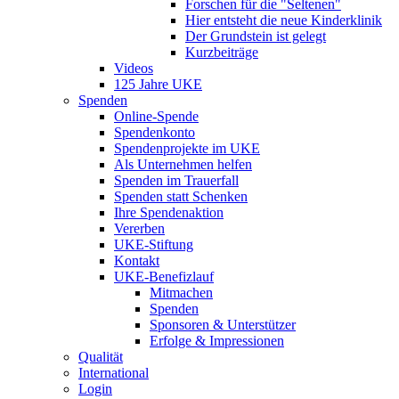
Forschen für die "Seltenen"
Hier entsteht die neue Kinderklinik
Der Grundstein ist gelegt
Kurzbeiträge
Videos
125 Jahre UKE
Spenden
Online-Spende
Spendenkonto
Spendenprojekte im UKE
Als Unternehmen helfen
Spenden im Trauerfall
Spenden statt Schenken
Ihre Spendenaktion
Vererben
UKE-Stiftung
Kontakt
UKE-Benefizlauf
Mitmachen
Spenden
Sponsoren & Unterstützer
Erfolge & Impressionen
Qualität
International
Login