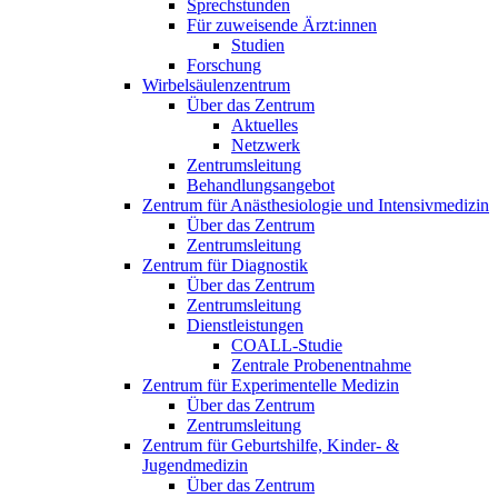
Sprechstunden
Für zuweisende Ärzt:innen
Studien
Forschung
Wirbelsäulenzentrum
Über das Zentrum
Aktuelles
Netzwerk
Zentrumsleitung
Behandlungsangebot
Zentrum für Anästhesiologie und Intensivmedizin
Über das Zentrum
Zentrumsleitung
Zentrum für Diagnostik
Über das Zentrum
Zentrumsleitung
Dienstleistungen
COALL-Studie
Zentrale Probenentnahme
Zentrum für Experimentelle Medizin
Über das Zentrum
Zentrumsleitung
Zentrum für Geburtshilfe, Kinder- &
Jugendmedizin
Über das Zentrum