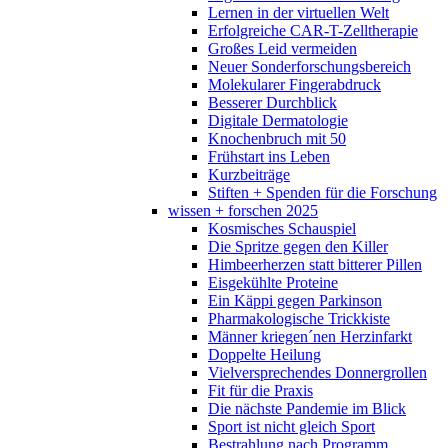
Lernen in der virtuellen Welt
Erfolgreiche CAR-T-Zelltherapie
Großes Leid vermeiden
Neuer Sonderforschungsbereich
Molekularer Fingerabdruck
Besserer Durchblick
Digitale Dermatologie
Knochenbruch mit 50
Frühstart ins Leben
Kurzbeiträge
Stiften + Spenden für die Forschung
wissen + forschen 2025
Kosmisches Schauspiel
Die Spritze gegen den Killer
Himbeerherzen statt bitterer Pillen
Eisgekühlte Proteine
Ein Käppi gegen Parkinson
Pharmakologische Trickkiste
Männer kriegen´nen Herzinfarkt
Doppelte Heilung
Vielversprechendes Donnergrollen
Fit für die Praxis
Die nächste Pandemie im Blick
Sport ist nicht gleich Sport
Bestrahlung nach Programm