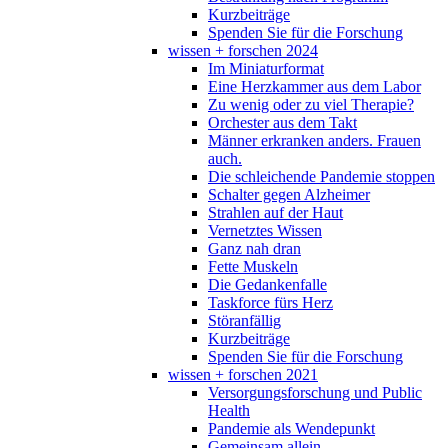
Kurzbeiträge
Spenden Sie für die Forschung
wissen + forschen 2024
Im Miniaturformat
Eine Herzkammer aus dem Labor
Zu wenig oder zu viel Therapie?
Orchester aus dem Takt
Männer erkranken anders. Frauen
auch.
Die schleichende Pandemie stoppen
Schalter gegen Alzheimer
Strahlen auf der Haut
Vernetztes Wissen
Ganz nah dran
Fette Muskeln
Die Gedankenfalle
Taskforce fürs Herz
Störanfällig
Kurzbeiträge
Spenden Sie für die Forschung
wissen + forschen 2021
Versorgungsforschung und Public
Health
Pandemie als Wendepunkt
Gemeinsam allein