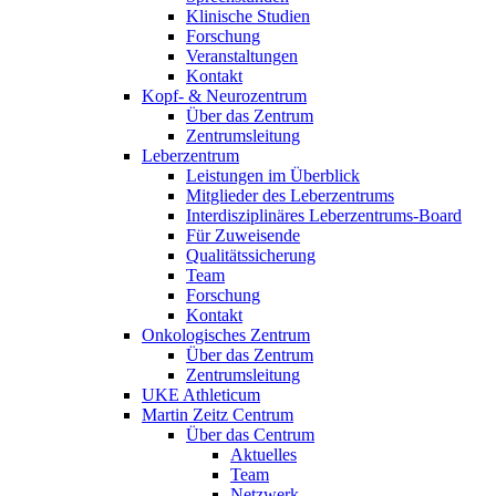
Klinische Studien
Forschung
Veranstaltungen
Kontakt
Kopf- & Neurozentrum
Über das Zentrum
Zentrumsleitung
Leberzentrum
Leistungen im Überblick
Mitglieder des Leberzentrums
Interdisziplinäres Leberzentrums-Board
Für Zuweisende
Qualitätssicherung
Team
Forschung
Kontakt
Onkologisches Zentrum
Über das Zentrum
Zentrumsleitung
UKE Athleticum
Martin Zeitz Centrum
Über das Centrum
Aktuelles
Team
Netzwerk