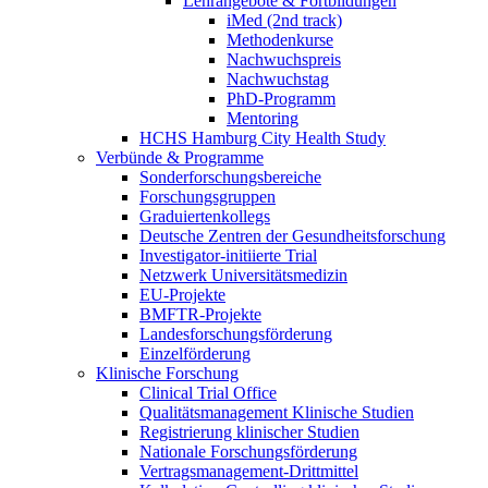
Lehrangebote & Fortbildungen
iMed (2nd track)
Methodenkurse
Nachwuchspreis
Nachwuchstag
PhD-Programm
Mentoring
HCHS Hamburg City Health Study
Verbünde & Programme
Sonderforschungsbereiche
Forschungsgruppen
Graduiertenkollegs
Deutsche Zentren der Gesundheitsforschung
Investigator-initiierte Trial
Netzwerk Universitätsmedizin
EU-Projekte
BMFTR-Projekte
Landesforschungsförderung
Einzelförderung
Klinische Forschung
Clinical Trial Office
Qualitätsmanagement Klinische Studien
Registrierung klinischer Studien
Nationale Forschungsförderung
Vertragsmanagement-Drittmittel