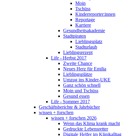
Moin
Tschüss
Kinderreporter:innen
Reportage
Karriere
Gesundheitsakademie
Stadtpiraten
Lieblingsplatz
Stadturlaub
Lieblingsrezept
Life - Herbst 2017
Zweite Chance
Neues Herz für Emilia
Lieblingsplätze
Umzug ins Kinder-UKE
Ganz schön schnell
Moin und Tschüss
Gesund essen
Life - Sommer 2017
Geschäftsberichte & Jahrbücher
wissen + forschen
wissen + forschen 2026
Wenn das Klima krank macht
Gedruckte Lebensretter
Digitale Helfer im Klinikalltag