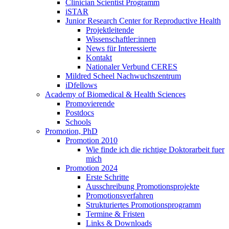
Clinician Scientist Programm
iSTAR
Junior Research Center for Reproductive Health
Projektleitende
Wissenschaftler:innen
News für Interessierte
Kontakt
Nationaler Verbund CERES
Mildred Scheel Nachwuchszentrum
iDfellows
Academy of Biomedical & Health Sciences
Promovierende
Postdocs
Schools
Promotion, PhD
Promotion 2010
Wie finde ich die richtige Doktorarbeit fuer
mich
Promotion 2024
Erste Schritte
Ausschreibung Promotionsprojekte
Promotionsverfahren
Strukturiertes Promotionsprogramm
Termine & Fristen
Links & Downloads