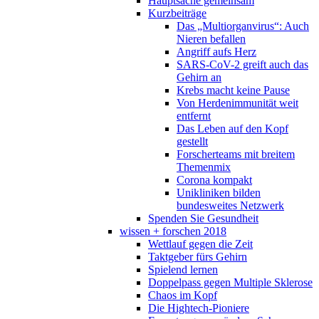
Hauptsache gemeinsam
Kurzbeiträge
Das „Multiorganvirus“: Auch
Nieren befallen
Angriff aufs Herz
SARS-CoV-2 greift auch das
Gehirn an
Krebs macht keine Pause
Von Herdenimmunität weit
entfernt
Das Leben auf den Kopf
gestellt
Forscherteams mit breitem
Themenmix
Corona kompakt
Unikliniken bilden
bundesweites Netzwerk
Spenden Sie Gesundheit
wissen + forschen 2018
Wettlauf gegen die Zeit
Taktgeber fürs Gehirn
Spielend lernen
Doppelpass gegen Multiple Sklerose
Chaos im Kopf
Die Hightech-Pioniere