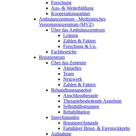
Forschung
Aus- & Weiterbildung
Kooperationspartner
Ambulanzzentrum - Medizinisches
Versorgungszentrum (MVZ)
Über das Ambulanzzentrum
Leitung
Zahlen & Fakten
Forschung & Co.
Fachbereiche
Brustzentrum
Über das Zentrum
Aktuelles
Team
Netzwerk
Zahlen & Fakten
Behandlungsangebot
Anschlusstherapie
Therapiebegleitende Angebote
Selbsthilfegruppen
Rehabilitation
Sprechstunden
Brustsprechstunde
Familiärer Brust- & Eierstockkrebs
Aufnahme