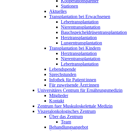
Kooperationspartner
Stationen
Aktuelles
Transplantation bei Erwachsenen
Lebertransplantation
Nierentransplantation
Bauchspeicheldrüsentransplantation
Herztransplantation
Lungentransplantation
Transplantation bei Kindern
Herztransplantation
Nierentransplantation
Lebertransplantation
Lebendspende
Sprechstunden
Infothek für Patient:innen
Für zuweisende Ärzt:innen
Universitäres Centrum für Ernährungsmedizin
Mitglieder
Kontakt
Zentrum fuer Muskuloskelettale Medizin
Viszeral­onkologisches Zentrum
Über das Zentrum
Team
Behandlungsangebot