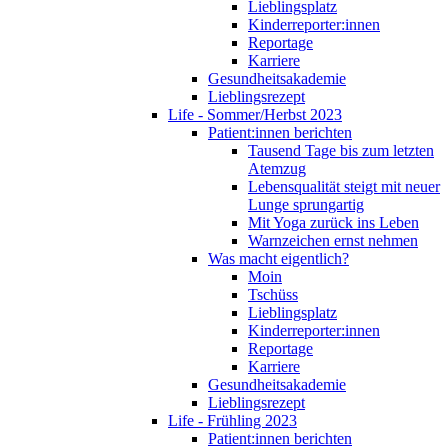
Lieblingsplatz
Kinderreporter:innen
Reportage
Karriere
Gesundheitsakademie
Lieblingsrezept
Life - Sommer/Herbst 2023
Patient:innen berichten
Tausend Tage bis zum letzten
Atemzug
Lebensqualität steigt mit neuer
Lunge sprungartig
Mit Yoga zurück ins Leben
Warnzeichen ernst nehmen
Was macht eigentlich?
Moin
Tschüss
Lieblingsplatz
Kinderreporter:innen
Reportage
Karriere
Gesundheitsakademie
Lieblingsrezept
Life - Frühling 2023
Patient:innen berichten