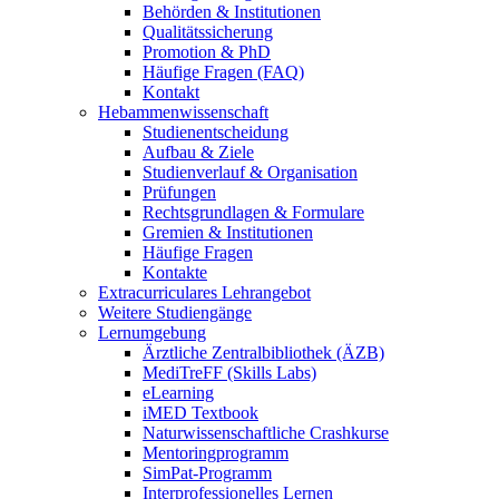
Behörden & Institutionen
Qualitätssicherung
Promotion & PhD
Häufige Fragen (FAQ)
Kontakt
Hebammenwissenschaft
Studienentscheidung
Aufbau & Ziele
Studienverlauf & Organisation
Prüfungen
Rechtsgrundlagen & Formulare
Gremien & Institutionen
Häufige Fragen
Kontakte
Extracurriculares Lehrangebot
Weitere Studiengänge
Lernumgebung
Ärztliche Zentralbibliothek (ÄZB)
MediTreFF (Skills Labs)
eLearning
iMED Textbook
Naturwissenschaftliche Crashkurse
Mentoringprogramm
SimPat-Programm
Interprofessionelles Lernen