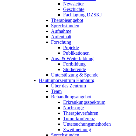
Newsletter
Geschichte
Fachtagung DZSKJ
Therapieangebot
Sprechstunden
Aufnahme
Aufenthalt
Forschung
Projekte
Publikationen
Aus- & Weiterbildung
Fortbildung
Studierende
Unterstützung & Spende
Hauttumorzentrum Hamburg
Über das Zentrum
Team
Behandlungsangebot
Erkrankungsspektrum
Nachsorge
Therapieverfahren
Tumorkonferenz
Untersuchungsmethoden
Zweitmeinung
Sprechstunden