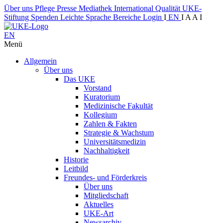
Über uns
Pflege
Presse
Mediathek
International
Qualität
UKE-
Stiftung
Spenden
Leichte Sprache
Bereiche
Login
I
EN
I
A
A
I
EN
Menü
Allgemein
Über uns
Das UKE
Vorstand
Kuratorium
Medizinische Fakultät
Kollegium
Zahlen & Fakten
Strategie & Wachstum
Universitätsmedizin
Nachhaltigkeit
Historie
Leitbild
Freundes- und Förderkreis
Über uns
Mitgliedschaft
Aktuelles
UKE-Art
Newsarchiv