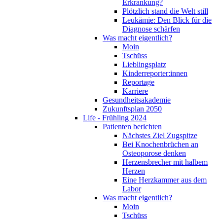
Erkrankung?
Plötzlich stand die Welt still
Leukämie: Den Blick für die
Diagnose schärfen
Was macht eigentlich?
Moin
Tschüss
Lieblingsplatz
Kinderreporter:innen
Reportage
Karriere
Gesundheitsakademie
Zukunftsplan 2050
Life - Frühling 2024
Patienten berichten
Nächstes Ziel Zugspitze
Bei Knochenbrüchen an
Osteoporose denken
Herzensbrecher mit halbem
Herzen
Eine Herzkammer aus dem
Labor
Was macht eigentlich?
Moin
Tschüss