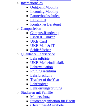
Internationales
Outgoing Mobility
Incoming Mobility
Partnerhochschulen
EUGLOH
Kontakt & Beratung
Campusleben
Campus-Rundgang
Essen & Trinken
UKE-Card
UKE-Mail & IT
Schließfächer
Qualität & Lehrservice
Lehraufträge
UKE-Medizindidaktik
Lehrevaluation
Prüfungszentrum
Lehrforschung
Teacher of the Year
Lehrbudget
Lehrleistungsprüfung
Studieren mit Familie
Mutterschutz
Studienorganisation für Eltern
(Beratungs-)Angebote