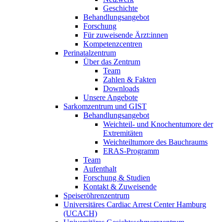
Geschichte
Behandlungsangebot
Forschung
Für zuweisende Ärzt:innen
Kompetenzcentren
Perinatalzentrum
Über das Zentrum
Team
Zahlen & Fakten
Downloads
Unsere Angebote
Sarkomzentrum und GIST
Behandlungsangebot
Weichteil- und Knochentumore der
Extremitäten
Weichteiltumore des Bauchraums
ERAS-Programm
Team
Aufenthalt
Forschung & Studien
Kontakt & Zuweisende
Speiseröhrenzentrum
Universitäres Cardiac Arrest Center Hamburg
(UCACH)