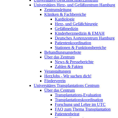
Universitäres Gesichtsschmerzzentrum
Universitäres Herz- und Gefäßzentrum Hamburg
Zentrumsleitung
Kliniken & Fachbereiche
Kardiologie
Herz- und Gefäßchirurgie
Gefäßmedizin
Kinderherzmedizin & EMAH
Deutsches Aortenzentrum Hamburg
Patientenkoordination
Stationen & Funktionsbereiche
Behandlungsangebote
Über das Zentrum
News & Presseberichte
Zahlen & Fakten
Veranstaltungen
HerzJobs - Wir suchen dich!
Förderverein
Universitäres Transplantations Centrum
Über das Centrum
Transplantations-Evaluation
Transplantationskoordination
Forschung und Lehre im UTC
FAQ zum Thema Transplantation
Patientenbeirat