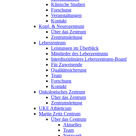
Klinische Studien
Forschung
Veranstaltungen
Kontakt
Kopf- & Neurozentrum
Über das Zentrum
Zentrumsleitung
Leberzentrum
Leistungen im Überblick
Mitglieder des Leberzentrums
Interdisziplinäres Leberzentrums-Board
Für Zuweisende
Qualitätssicherung
Team
Forschung
Kontakt
Onkologisches Zentrum
Über das Zentrum
Zentrumsleitung
UKE Athleticum
Martin Zeitz Centrum
Über das Centrum
Aktuelles
Team
Netzwerk