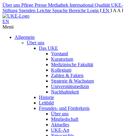
Über uns
Pflege
Presse
Mediathek
International
Qualität
UKE-
Stiftung
Spenden
Leichte Sprache
Bereiche
Login
I
EN
I
A
A
I
EN
Menü
Allgemein
Über uns
Das UKE
Vorstand
Kuratorium
Medizinische Fakultät
Kollegium
Zahlen & Fakten
Strategie & Wachstum
Universitätsmedizin
Nachhaltigkeit
Historie
Leitbild
Freundes- und Förderkreis
Über uns
Mitgliedschaft
Aktuelles
UKE-Art
Newsarchiv