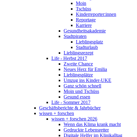
Moin
Tschüss
Kinderreporter:innen
Reportage
Karriere
Gesundheitsakademie
Stadtpiraten
Lieblingsplatz
Stadturlaub
Lieblingsrezept
Life - Herbst 2017
Zweite Chance
Neues Herz für Emilia
Lieblingsplätze
Umzug ins Kinder-UKE
Ganz schön schnell
Moin und Tschüss
Gesund essen
Life - Sommer 2017
Geschäftsberichte & Jahrbücher
wissen + forschen
wissen + forschen 2026
Wenn das Klima krank macht
Gedruckte Lebensretter
Digitale Helfer im Klinikalltag