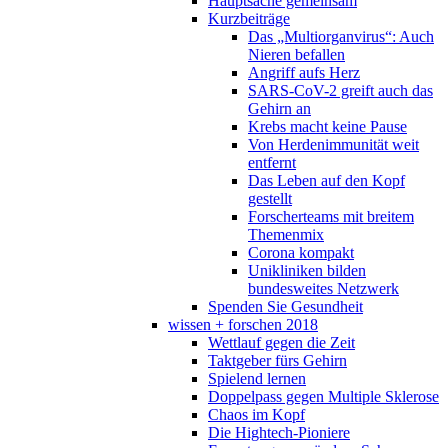
Hauptsache gemeinsam
Kurzbeiträge
Das „Multiorganvirus“: Auch
Nieren befallen
Angriff aufs Herz
SARS-CoV-2 greift auch das
Gehirn an
Krebs macht keine Pause
Von Herdenimmunität weit
entfernt
Das Leben auf den Kopf
gestellt
Forscherteams mit breitem
Themenmix
Corona kompakt
Unikliniken bilden
bundesweites Netzwerk
Spenden Sie Gesundheit
wissen + forschen 2018
Wettlauf gegen die Zeit
Taktgeber fürs Gehirn
Spielend lernen
Doppelpass gegen Multiple Sklerose
Chaos im Kopf
Die Hightech-Pioniere