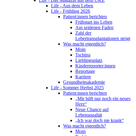
Life - Das Magazin aus dem UKE
Life - Aus dem Leben
Life - Frühling 2026
Patient:innen berichten
Frühstart ins Leben
Am seidenen Faden
Zahl der
Lebertransplantationen steigt
Was macht eigentlich?
Moin
Tschüss
Lieblingsplatz
Kinderreporter:innen
Reportage
Karriere
Gesundheitsakademie
Life - Sommer Herbst 2025
Patient:innen berichten
„Mir hilft nur noch ein neues
Herz“
Neue Chance auf
Lebensqualiät
„Ich war doch nie krank“
Was macht eigentlich?
Moin