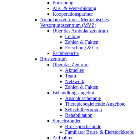
Forschung
Aus- & Weiterbildung
Kooperationspartner
Ambulanzzentrum - Medizinisches
Versorgungszentrum (MVZ)
Über das Ambulanzzentrum
Leitung
Zahlen & Fakten
Forschung & Co.
Fachbereiche
Brustzentrum
Über das Zentrum
Aktuelles
Team
Netzwerk
Zahlen & Fakten
Behandlungsangebot
Anschlusstherapie
Therapiebegleitende Angebote
Selbsthilfegruppen
Rehabilitation
Sprechstunden
Brustsprechstunde
Familiärer Brust- & Eierstockkrebs
Aufnahme