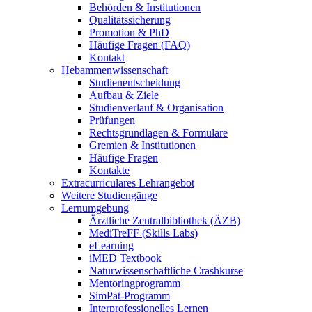
Behörden & Institutionen
Qualitätssicherung
Promotion & PhD
Häufige Fragen (FAQ)
Kontakt
Hebammenwissenschaft
Studienentscheidung
Aufbau & Ziele
Studienverlauf & Organisation
Prüfungen
Rechtsgrundlagen & Formulare
Gremien & Institutionen
Häufige Fragen
Kontakte
Extracurriculares Lehrangebot
Weitere Studiengänge
Lernumgebung
Ärztliche Zentralbibliothek (ÄZB)
MediTreFF (Skills Labs)
eLearning
iMED Textbook
Naturwissenschaftliche Crashkurse
Mentoringprogramm
SimPat-Programm
Interprofessionelles Lernen