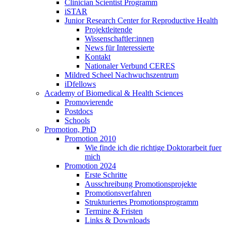
Clinician Scientist Programm
iSTAR
Junior Research Center for Reproductive Health
Projektleitende
Wissenschaftler:innen
News für Interessierte
Kontakt
Nationaler Verbund CERES
Mildred Scheel Nachwuchszentrum
iDfellows
Academy of Biomedical & Health Sciences
Promovierende
Postdocs
Schools
Promotion, PhD
Promotion 2010
Wie finde ich die richtige Doktorarbeit fuer
mich
Promotion 2024
Erste Schritte
Ausschreibung Promotionsprojekte
Promotionsverfahren
Strukturiertes Promotionsprogramm
Termine & Fristen
Links & Downloads