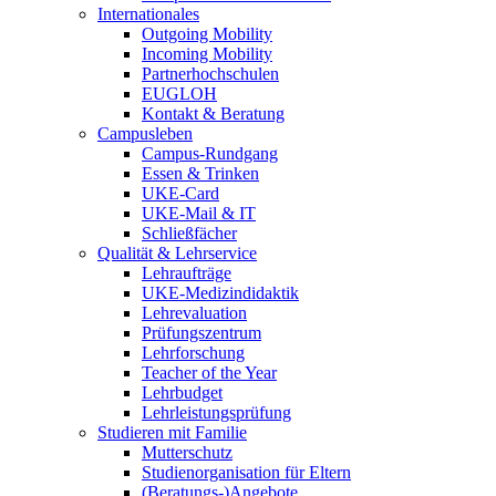
Internationales
Outgoing Mobility
Incoming Mobility
Partnerhochschulen
EUGLOH
Kontakt & Beratung
Campusleben
Campus-Rundgang
Essen & Trinken
UKE-Card
UKE-Mail & IT
Schließfächer
Qualität & Lehrservice
Lehraufträge
UKE-Medizindidaktik
Lehrevaluation
Prüfungszentrum
Lehrforschung
Teacher of the Year
Lehrbudget
Lehrleistungsprüfung
Studieren mit Familie
Mutterschutz
Studienorganisation für Eltern
(Beratungs-)Angebote