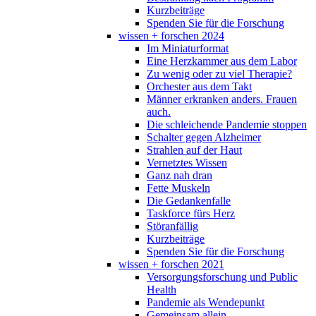
Kurzbeiträge
Spenden Sie für die Forschung
wissen + forschen 2024
Im Miniaturformat
Eine Herzkammer aus dem Labor
Zu wenig oder zu viel Therapie?
Orchester aus dem Takt
Männer erkranken anders. Frauen
auch.
Die schleichende Pandemie stoppen
Schalter gegen Alzheimer
Strahlen auf der Haut
Vernetztes Wissen
Ganz nah dran
Fette Muskeln
Die Gedankenfalle
Taskforce fürs Herz
Störanfällig
Kurzbeiträge
Spenden Sie für die Forschung
wissen + forschen 2021
Versorgungsforschung und Public
Health
Pandemie als Wendepunkt
Gemeinsam allein