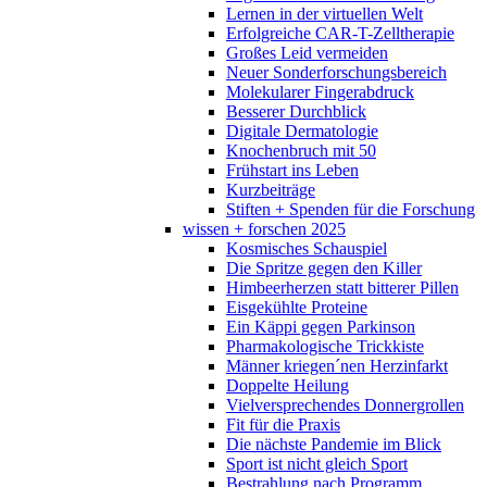
Lernen in der virtuellen Welt
Erfolgreiche CAR-T-Zelltherapie
Großes Leid vermeiden
Neuer Sonderforschungsbereich
Molekularer Fingerabdruck
Besserer Durchblick
Digitale Dermatologie
Knochenbruch mit 50
Frühstart ins Leben
Kurzbeiträge
Stiften + Spenden für die Forschung
wissen + forschen 2025
Kosmisches Schauspiel
Die Spritze gegen den Killer
Himbeerherzen statt bitterer Pillen
Eisgekühlte Proteine
Ein Käppi gegen Parkinson
Pharmakologische Trickkiste
Männer kriegen´nen Herzinfarkt
Doppelte Heilung
Vielversprechendes Donnergrollen
Fit für die Praxis
Die nächste Pandemie im Blick
Sport ist nicht gleich Sport
Bestrahlung nach Programm