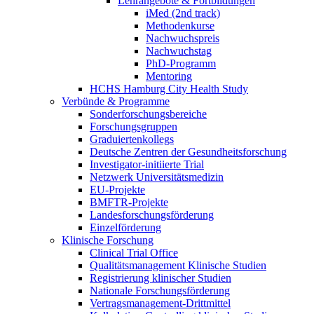
Lehrangebote & Fortbildungen
iMed (2nd track)
Methodenkurse
Nachwuchspreis
Nachwuchstag
PhD-Programm
Mentoring
HCHS Hamburg City Health Study
Verbünde & Programme
Sonderforschungsbereiche
Forschungsgruppen
Graduiertenkollegs
Deutsche Zentren der Gesundheitsforschung
Investigator-initiierte Trial
Netzwerk Universitätsmedizin
EU-Projekte
BMFTR-Projekte
Landesforschungsförderung
Einzelförderung
Klinische Forschung
Clinical Trial Office
Qualitätsmanagement Klinische Studien
Registrierung klinischer Studien
Nationale Forschungsförderung
Vertragsmanagement-Drittmittel