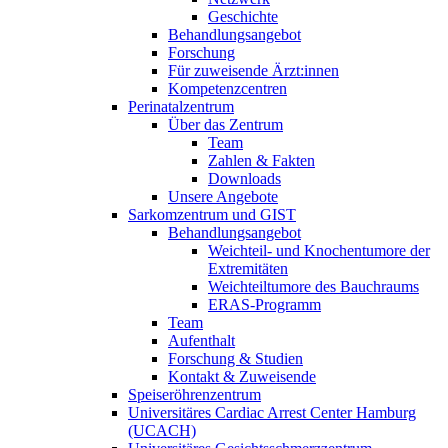
Geschichte
Behandlungsangebot
Forschung
Für zuweisende Ärzt:innen
Kompetenzcentren
Perinatalzentrum
Über das Zentrum
Team
Zahlen & Fakten
Downloads
Unsere Angebote
Sarkomzentrum und GIST
Behandlungsangebot
Weichteil- und Knochentumore der
Extremitäten
Weichteiltumore des Bauchraums
ERAS-Programm
Team
Aufenthalt
Forschung & Studien
Kontakt & Zuweisende
Speiseröhrenzentrum
Universitäres Cardiac Arrest Center Hamburg
(UCACH)