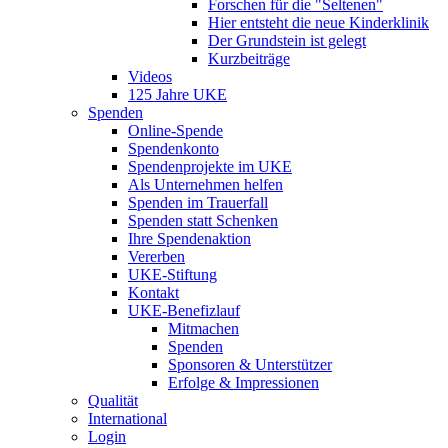
Forschen für die "Seltenen"
Hier entsteht die neue Kinderklinik
Der Grundstein ist gelegt
Kurzbeiträge
Videos
125 Jahre UKE
Spenden
Online-Spende
Spendenkonto
Spendenprojekte im UKE
Als Unternehmen helfen
Spenden im Trauerfall
Spenden statt Schenken
Ihre Spendenaktion
Vererben
UKE-Stiftung
Kontakt
UKE-Benefizlauf
Mitmachen
Spenden
Sponsoren & Unterstützer
Erfolge & Impressionen
Qualität
International
Login