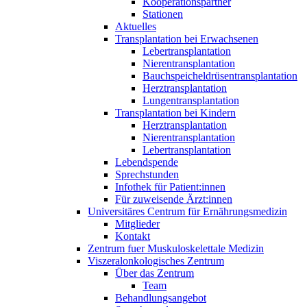
Kooperationspartner
Stationen
Aktuelles
Transplantation bei Erwachsenen
Lebertransplantation
Nierentransplantation
Bauchspeicheldrüsentransplantation
Herztransplantation
Lungentransplantation
Transplantation bei Kindern
Herztransplantation
Nierentransplantation
Lebertransplantation
Lebendspende
Sprechstunden
Infothek für Patient:innen
Für zuweisende Ärzt:innen
Universitäres Centrum für Ernährungsmedizin
Mitglieder
Kontakt
Zentrum fuer Muskuloskelettale Medizin
Viszeral­onkologisches Zentrum
Über das Zentrum
Team
Behandlungsangebot