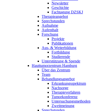
Newsletter
Geschichte
Fachtagung DZSKJ
Therapieangebot
Sprechstunden
Aufnahme
Aufenthalt
Forschung
Projekte
Publikationen
Aus- & Weiterbildung
Fortbildung
Studierende
Unterstützung & Spende
Hauttumorzentrum Hamburg
Über das Zentrum
Team
Behandlungsangebot
Erkrankungsspektrum
Nachsorge
Therapieverfahren
Tumorkonferenz
Untersuchungsmethoden
Zweitmeinung
Sprechstunden