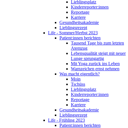
Lieblingsplatz
Kinderreporter:innen
Reportage
Karriere
Gesundheitsakademie
Lieblingsrezept
Life - Sommer/Herbst 2023
Patient:innen berichten
Tausend Tage bis zum letzten
Atemzug
Lebensqualität steigt mit neuer
Lunge sprungartig
Mit Yoga zurück ins Leben
Warnzeichen ernst nehmen
Was macht eigentlich?
Moin
Tschüss
Lieblingsplatz
Kinderreporter:innen
Reportage
Karriere
Gesundheitsakademie
Lieblingsrezept
Life - Frühling 2023
Patient:innen berichten