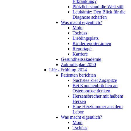
Erkrankung?
Plötzlich stand die Welt still
Leukämie: Den Blick für die
Diagnose schärfen
Was macht eigentlich?
Moin
Tschüss
Lieblingsplatz
Kinderreporter:innen
Reportage
Karriere
Gesundheitsakademie
Zukunftsplan 2050
Life - Frühling 2024
Patienten berichten
Nächstes Ziel Zugspitze
Bei Knochenbrüchen an
Osteoporose denken
Herzensbrecher mit halbem
Herzen
Eine Herzkammer aus dem
Labor
Was macht eigentlich?
Moin
Tschüss