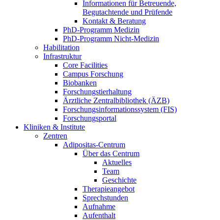
Informationen für Betreuende,
Begutachtende und Prüfende
Kontakt & Beratung
PhD-Programm Medizin
PhD-Programm Nicht-Medizin
Habilitation
Infrastruktur
Core Facilities
Campus Forschung
Biobanken
Forschungstierhaltung
Ärztliche Zentralbibliothek (ÄZB)
Forschungsinformationssystem (FIS)
Forschungsportal
Kliniken & Institute
Zentren
Adipositas-Centrum
Über das Centrum
Aktuelles
Team
Geschichte
Therapieangebot
Sprechstunden
Aufnahme
Aufenthalt