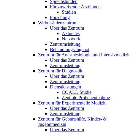
Sprechstunden
Für zuweisende Ärzt:innen
Studien
Forschung
Wirbelsäulenzentrum
Über das Zentrum
Aktuelles
Netzwerk
Zentrumsleitung
Behandlungsangebot
Zentrum für Anästhesiologie und Intensivmedizin
Über das Zentrum
Zentrumsleitung
Zentrum für Diagnostik
Über das Zentrum
Zentrumsleitung
Dienstleistungen
COALL-Studie
Zentrale Probenentnahme
Zentrum für Experimentelle Medizin
Über das Zentrum
Zentrumsleitung
Zentrum für Geburtshilfe, Kinder- &
Jugendmedizin
Über das Zentrum