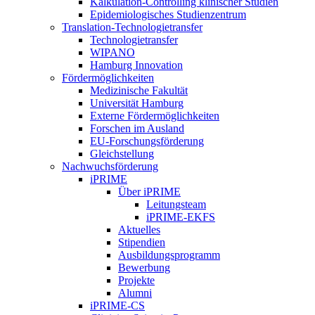
Kalkulation-Controlling klinischer Studien
Epidemiologisches Studienzentrum
Translation-Technologietransfer
Technologietransfer
WIPANO
Hamburg Innovation
Fördermöglichkeiten
Medizinische Fakultät
Universität Hamburg
Externe Fördermöglichkeiten
Forschen im Ausland
EU-Forschungsförderung
Gleichstellung
Nachwuchsförderung
iPRIME
Über iPRIME
Leitungsteam
iPRIME-EKFS
Aktuelles
Stipendien
Ausbildungsprogramm
Bewerbung
Projekte
Alumni
iPRIME-CS