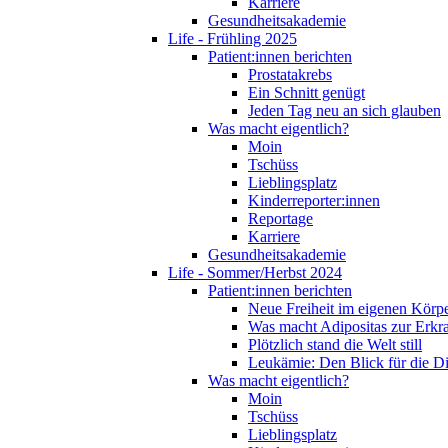
Karriere
Gesundheitsakademie
Life - Frühling 2025
Patient:innen berichten
Prostatakrebs
Ein Schnitt genügt
Jeden Tag neu an sich glauben
Was macht eigentlich?
Moin
Tschüss
Lieblingsplatz
Kinderreporter:innen
Reportage
Karriere
Gesundheitsakademie
Life - Sommer/Herbst 2024
Patient:innen berichten
Neue Freiheit im eigenen Körp
Was macht Adipositas zur Erk
Plötzlich stand die Welt still
Leukämie: Den Blick für die D
Was macht eigentlich?
Moin
Tschüss
Lieblingsplatz