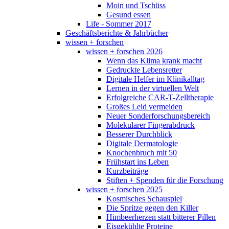
Moin und Tschüss
Gesund essen
Life - Sommer 2017
Geschäftsberichte & Jahrbücher
wissen + forschen
wissen + forschen 2026
Wenn das Klima krank macht
Gedruckte Lebensretter
Digitale Helfer im Klinikalltag
Lernen in der virtuellen Welt
Erfolgreiche CAR-T-Zelltherapie
Großes Leid vermeiden
Neuer Sonderforschungsbereich
Molekularer Fingerabdruck
Besserer Durchblick
Digitale Dermatologie
Knochenbruch mit 50
Frühstart ins Leben
Kurzbeiträge
Stiften + Spenden für die Forschung
wissen + forschen 2025
Kosmisches Schauspiel
Die Spritze gegen den Killer
Himbeerherzen statt bitterer Pillen
Eisgekühlte Proteine