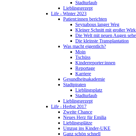
Stadturlaub
Lieblingsrezept
Life - Winter 2023
Patient:innen berichten
Seynabous langer Weg
Kleiner Schnitt mit großer Wir
Die Welt mit neuen Augen seh
Die kleinste Transplantation
Was macht eigentlich?
Moin
Tschüss
Kinderreporter:innen
Reportage
Karriere
Gesundheitsakademie
Stadtpiraten
Lieblingsplatz
Stadturlaub
Lieblingsrezept
Life - Herbst 2017
Zweite Chance
Neues Herz für Emilia
Lieblingsplätze
Umzug ins Kinder-UKE
Ganz schön schnell