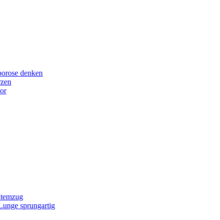
porose denken
rzen
or
Atemzug
 Lunge sprungartig