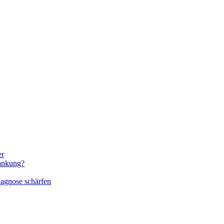
er
rankung?
iagnose schärfen