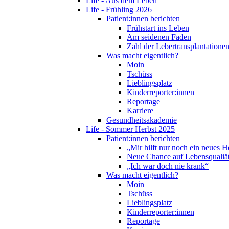
Life - Aus dem Leben
Life - Frühling 2026
Patient:innen berichten
Frühstart ins Leben
Am seidenen Faden
Zahl der Lebertransplantationen
Was macht eigentlich?
Moin
Tschüss
Lieblingsplatz
Kinderreporter:innen
Reportage
Karriere
Gesundheitsakademie
Life - Sommer Herbst 2025
Patient:innen berichten
„Mir hilft nur noch ein neues H
Neue Chance auf Lebensqualiä
„Ich war doch nie krank“
Was macht eigentlich?
Moin
Tschüss
Lieblingsplatz
Kinderreporter:innen
Reportage