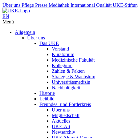
Über uns
Pflege
Presse
Mediathek
International
Qualität
UKE-Stiftu
EN
Menü
Allgemein
Über uns
Das UKE
Vorstand
Kuratorium
Medizinische Fakultät
Kollegium
Zahlen & Fakten
Strategie & Wachstum
Universitätsmedizin
Nachhaltigkeit
Historie
Leitbild
Freundes- und Förderkreis
Über uns
Mitgliedschaft
Aktuelles
UKE-Art
Newsarchiv
UKE Alumni-Verein