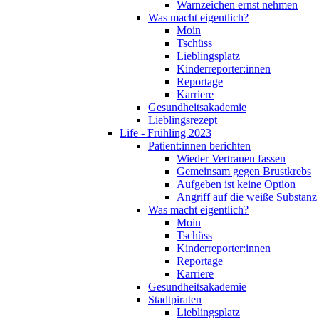
Warnzeichen ernst nehmen
Was macht eigentlich?
Moin
Tschüss
Lieblingsplatz
Kinderreporter:innen
Reportage
Karriere
Gesundheitsakademie
Lieblingsrezept
Life - Frühling 2023
Patient:innen berichten
Wieder Vertrauen fassen
Gemeinsam gegen Brustkrebs
Aufgeben ist keine Option
Angriff auf die weiße Substanz
Was macht eigentlich?
Moin
Tschüss
Kinderreporter:innen
Reportage
Karriere
Gesundheitsakademie
Stadtpiraten
Lieblingsplatz