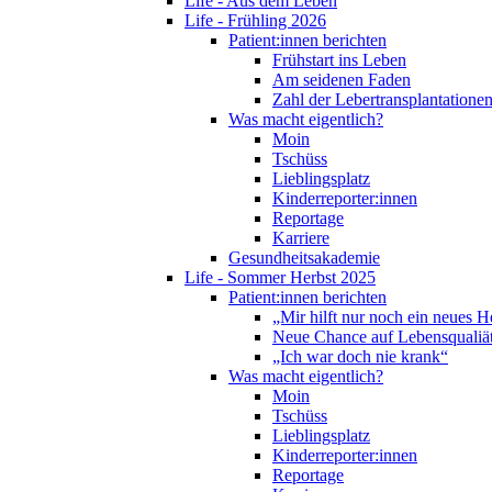
Life - Aus dem Leben
Life - Frühling 2026
Patient:innen berichten
Frühstart ins Leben
Am seidenen Faden
Zahl der Lebertransplantationen
Was macht eigentlich?
Moin
Tschüss
Lieblingsplatz
Kinderreporter:innen
Reportage
Karriere
Gesundheitsakademie
Life - Sommer Herbst 2025
Patient:innen berichten
„Mir hilft nur noch ein neues H
Neue Chance auf Lebensqualiä
„Ich war doch nie krank“
Was macht eigentlich?
Moin
Tschüss
Lieblingsplatz
Kinderreporter:innen
Reportage