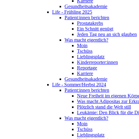
Karriere
Gesundheitsakademie
Life - Frühling 2025
Patient:innen berichten
Prostatakrebs
Ein Schnitt genügt
Jeden Tag neu an sich glauben
Was macht eigentlich?
Moin
Tschüss
Lieblingsplatz
Kinderreporter:innen
Reportage
Karriere
Gesundheitsakademie
Life - Sommer/Herbst 2024
Patient:innen berichten
Neue Freiheit im eigenen Körp
Was macht Adipositas zur Erk
Plötzlich stand die Welt still
Leukämie: Den Blick für die D
Was macht eigentlich?
Moin
Tschüss
Lieblingsplatz