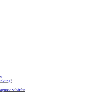
er
rankung?
iagnose schärfen