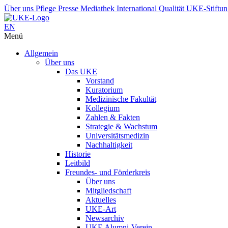
Über uns
Pflege
Presse
Mediathek
International
Qualität
UKE-Stiftu
EN
Menü
Allgemein
Über uns
Das UKE
Vorstand
Kuratorium
Medizinische Fakultät
Kollegium
Zahlen & Fakten
Strategie & Wachstum
Universitätsmedizin
Nachhaltigkeit
Historie
Leitbild
Freundes- und Förderkreis
Über uns
Mitgliedschaft
Aktuelles
UKE-Art
Newsarchiv
UKE Alumni-Verein