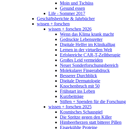
Moin und Tschüss
Gesund essen
Life - Sommer 2017
Geschäftsberichte & Jahrbücher
wissen + forschen
wissen + forschen 2026
Wenn das Klima krank macht
Gedruckte Lebensretter
Digitale Helfer im Klinikalltag
Lernen in der virtuellen Welt
Erfolgreiche CAR-T-Zelltherapie
Großes Leid vermeiden
Neuer Sonderforschungsbereich
Molekularer Fingerabdruck
Besserer Durchblick
Digitale Dermatologie
Knochenbruch mit 50
Frühstart ins Leben
Kurzbeiträge
Stiften + Spenden für die Forschung
wissen + forschen 2025
Kosmisches Schauspiel
Die Spritze gegen den Killer
Himbeerherzen statt bitterer Pillen
Eisgekühlte Proteine