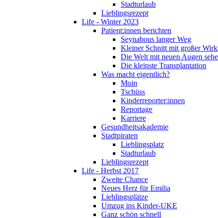
Stadturlaub
Lieblingsrezept
Life - Winter 2023
Patient:innen berichten
Seynabous langer Weg
Kleiner Schnitt mit großer Wir
Die Welt mit neuen Augen seh
Die kleinste Transplantation
Was macht eigentlich?
Moin
Tschüss
Kinderreporter:innen
Reportage
Karriere
Gesundheitsakademie
Stadtpiraten
Lieblingsplatz
Stadturlaub
Lieblingsrezept
Life - Herbst 2017
Zweite Chance
Neues Herz für Emilia
Lieblingsplätze
Umzug ins Kinder-UKE
Ganz schön schnell