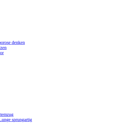
porose denken
rzen
or
Atemzug
 Lunge sprungartig