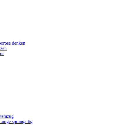
porose denken
rzen
or
Atemzug
 Lunge sprungartig