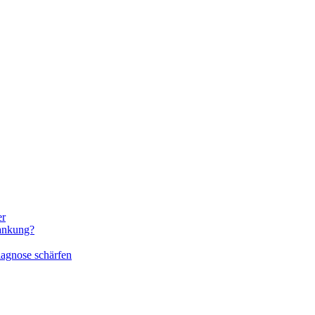
er
rankung?
iagnose schärfen