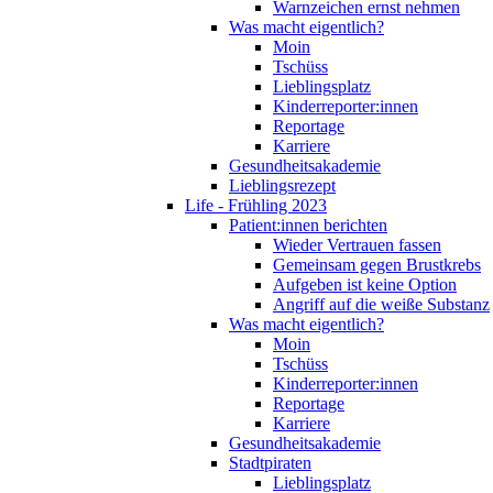
Warnzeichen ernst nehmen
Was macht eigentlich?
Moin
Tschüss
Lieblingsplatz
Kinderreporter:innen
Reportage
Karriere
Gesundheitsakademie
Lieblingsrezept
Life - Frühling 2023
Patient:innen berichten
Wieder Vertrauen fassen
Gemeinsam gegen Brustkrebs
Aufgeben ist keine Option
Angriff auf die weiße Substanz
Was macht eigentlich?
Moin
Tschüss
Kinderreporter:innen
Reportage
Karriere
Gesundheitsakademie
Stadtpiraten
Lieblingsplatz