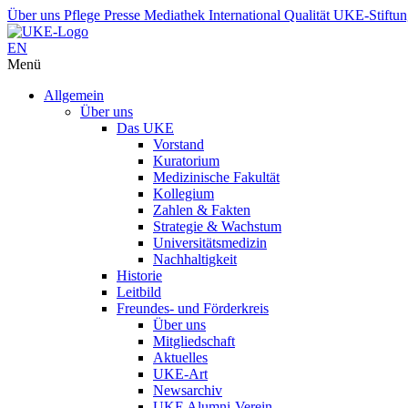
Über uns
Pflege
Presse
Mediathek
International
Qualität
UKE-Stiftu
EN
Menü
Allgemein
Über uns
Das UKE
Vorstand
Kuratorium
Medizinische Fakultät
Kollegium
Zahlen & Fakten
Strategie & Wachstum
Universitätsmedizin
Nachhaltigkeit
Historie
Leitbild
Freundes- und Förderkreis
Über uns
Mitgliedschaft
Aktuelles
UKE-Art
Newsarchiv
UKE Alumni-Verein