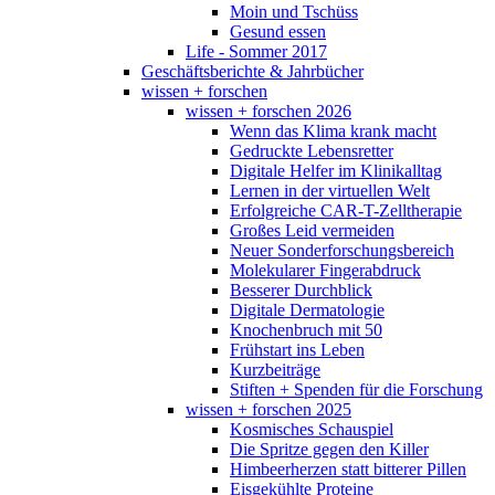
Moin und Tschüss
Gesund essen
Life - Sommer 2017
Geschäftsberichte & Jahrbücher
wissen + forschen
wissen + forschen 2026
Wenn das Klima krank macht
Gedruckte Lebensretter
Digitale Helfer im Klinikalltag
Lernen in der virtuellen Welt
Erfolgreiche CAR-T-Zelltherapie
Großes Leid vermeiden
Neuer Sonderforschungsbereich
Molekularer Fingerabdruck
Besserer Durchblick
Digitale Dermatologie
Knochenbruch mit 50
Frühstart ins Leben
Kurzbeiträge
Stiften + Spenden für die Forschung
wissen + forschen 2025
Kosmisches Schauspiel
Die Spritze gegen den Killer
Himbeerherzen statt bitterer Pillen
Eisgekühlte Proteine