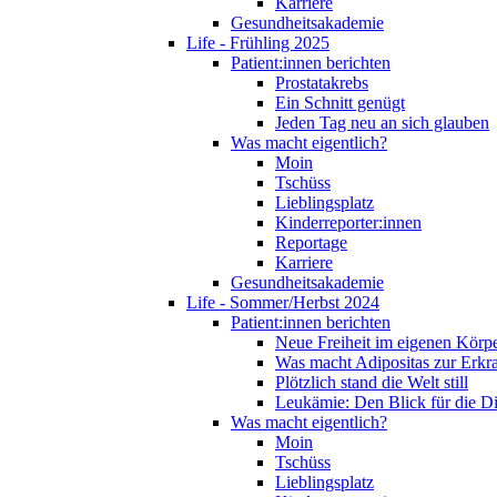
Karriere
Gesundheitsakademie
Life - Frühling 2025
Patient:innen berichten
Prostatakrebs
Ein Schnitt genügt
Jeden Tag neu an sich glauben
Was macht eigentlich?
Moin
Tschüss
Lieblingsplatz
Kinderreporter:innen
Reportage
Karriere
Gesundheitsakademie
Life - Sommer/Herbst 2024
Patient:innen berichten
Neue Freiheit im eigenen Körp
Was macht Adipositas zur Erk
Plötzlich stand die Welt still
Leukämie: Den Blick für die D
Was macht eigentlich?
Moin
Tschüss
Lieblingsplatz