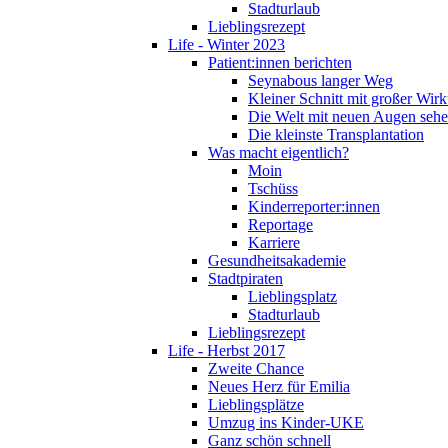
Stadturlaub
Lieblingsrezept
Life - Winter 2023
Patient:innen berichten
Seynabous langer Weg
Kleiner Schnitt mit großer Wir
Die Welt mit neuen Augen seh
Die kleinste Transplantation
Was macht eigentlich?
Moin
Tschüss
Kinderreporter:innen
Reportage
Karriere
Gesundheitsakademie
Stadtpiraten
Lieblingsplatz
Stadturlaub
Lieblingsrezept
Life - Herbst 2017
Zweite Chance
Neues Herz für Emilia
Lieblingsplätze
Umzug ins Kinder-UKE
Ganz schön schnell