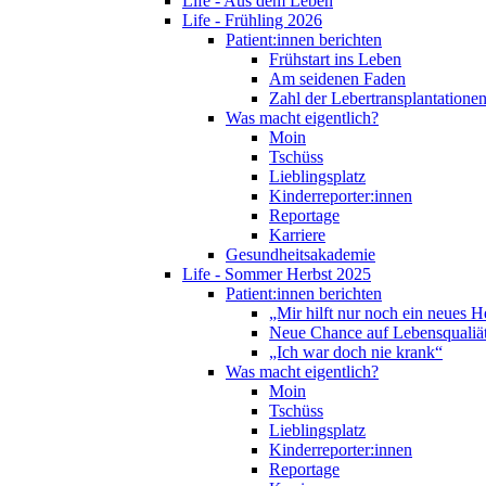
Life - Aus dem Leben
Life - Frühling 2026
Patient:innen berichten
Frühstart ins Leben
Am seidenen Faden
Zahl der Lebertransplantationen
Was macht eigentlich?
Moin
Tschüss
Lieblingsplatz
Kinderreporter:innen
Reportage
Karriere
Gesundheitsakademie
Life - Sommer Herbst 2025
Patient:innen berichten
„Mir hilft nur noch ein neues H
Neue Chance auf Lebensqualiä
„Ich war doch nie krank“
Was macht eigentlich?
Moin
Tschüss
Lieblingsplatz
Kinderreporter:innen
Reportage