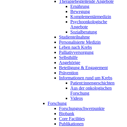
Therapiebegleitende Angebote
Ernährung
Bewegung
Komplementärmedizin
Psychoonkologische
Angebote
Sozialberatung
Studienteilnahme
Personalisierte Medizin
Leben nach Krebs
Palliativversorgung
Selbsthilfe
Angehörige
Beteiligung & Engagement
Prävention
Informationen rund um Krebs
Patient:innengeschichten
Aus der onkologischen
Forschung
Videos
Forschung
Forschungsschwerpunkte
Biobank
Core Facilities
Publikationen