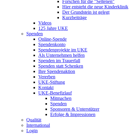
Forschen für die "Seltenen"
Hier entsteht die neue Kinderklinik
Der Grundstein ist gelegt
Kurzbeiträge
Videos
125 Jahre UKE
Spenden
Online-Spende
Spendenkonto
Spendenprojekte im UKE
Als Unternehmen helfen
Spenden im Trauerfall
Spenden statt Schenken
Ihre Spendenaktion
Vererben
UKE-Stiftung
Kontakt
UKE-Benefizlauf
Mitmachen
Spenden
Sponsoren & Unterstützer
Erfolge & Impressionen
Qualität
International
Login