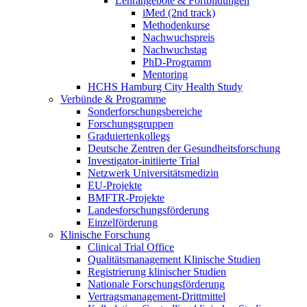
Lehrangebote & Fortbildungen
iMed (2nd track)
Methodenkurse
Nachwuchspreis
Nachwuchstag
PhD-Programm
Mentoring
HCHS Hamburg City Health Study
Verbünde & Programme
Sonderforschungsbereiche
Forschungsgruppen
Graduiertenkollegs
Deutsche Zentren der Gesundheitsforschung
Investigator-initiierte Trial
Netzwerk Universitätsmedizin
EU-Projekte
BMFTR-Projekte
Landesforschungsförderung
Einzelförderung
Klinische Forschung
Clinical Trial Office
Qualitätsmanagement Klinische Studien
Registrierung klinischer Studien
Nationale Forschungsförderung
Vertragsmanagement-Drittmittel