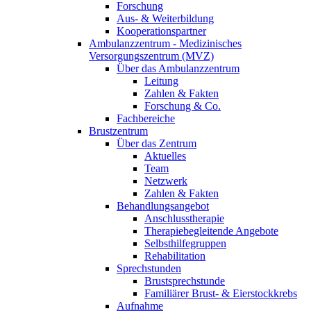
Forschung
Aus- & Weiterbildung
Kooperationspartner
Ambulanzzentrum - Medizinisches
Versorgungszentrum (MVZ)
Über das Ambulanzzentrum
Leitung
Zahlen & Fakten
Forschung & Co.
Fachbereiche
Brustzentrum
Über das Zentrum
Aktuelles
Team
Netzwerk
Zahlen & Fakten
Behandlungsangebot
Anschlusstherapie
Therapiebegleitende Angebote
Selbsthilfegruppen
Rehabilitation
Sprechstunden
Brustsprechstunde
Familiärer Brust- & Eierstockkrebs
Aufnahme