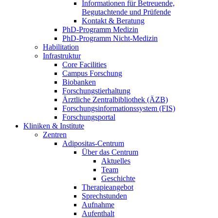
Informationen für Betreuende,
Begutachtende und Prüfende
Kontakt & Beratung
PhD-Programm Medizin
PhD-Programm Nicht-Medizin
Habilitation
Infrastruktur
Core Facilities
Campus Forschung
Biobanken
Forschungstierhaltung
Ärztliche Zentralbibliothek (ÄZB)
Forschungsinformationssystem (FIS)
Forschungsportal
Kliniken & Institute
Zentren
Adipositas-Centrum
Über das Centrum
Aktuelles
Team
Geschichte
Therapieangebot
Sprechstunden
Aufnahme
Aufenthalt