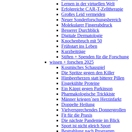
Lernen in der virtuellen Welt
Erfolgreiche CAR-T-Zelltherapie
Großes Leid vermeiden
Neuer Sonderforschungsbereich
Molekularer Fingerabdruck
Besserer Durchblick
Digitale Dermatologie
Knochenbruch mit 50
Frühstart ins Leben
Kurzbeiträge
Stiften + Spenden für die Forschung
wissen + forschen 2025
Kosmisches Schauspiel
Die Spritze gegen den Killer
Himbeerherzen statt bitterer Pillen
Eisgekühlte Proteine
Ein Käppi gegen Parkinson
Pharmakologische Trickkiste
Männer kriegen´nen Herzinfarkt
Doppelte Heilung
Vielversprechendes Donnergrollen
Fit für die Praxis
Die nächste Pandemie im Blick
Sport ist nicht gleich Sport
Bestrahlung nach Programm