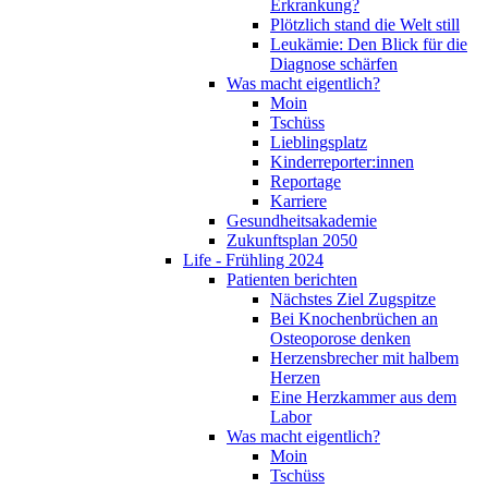
Erkrankung?
Plötzlich stand die Welt still
Leukämie: Den Blick für die
Diagnose schärfen
Was macht eigentlich?
Moin
Tschüss
Lieblingsplatz
Kinderreporter:innen
Reportage
Karriere
Gesundheitsakademie
Zukunftsplan 2050
Life - Frühling 2024
Patienten berichten
Nächstes Ziel Zugspitze
Bei Knochenbrüchen an
Osteoporose denken
Herzensbrecher mit halbem
Herzen
Eine Herzkammer aus dem
Labor
Was macht eigentlich?
Moin
Tschüss