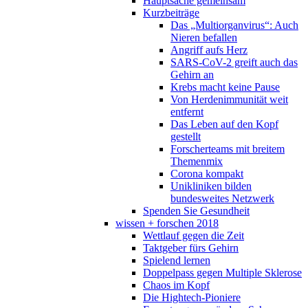
Hauptsache gemeinsam
Kurzbeiträge
Das „Multiorganvirus“: Auch
Nieren befallen
Angriff aufs Herz
SARS-CoV-2 greift auch das
Gehirn an
Krebs macht keine Pause
Von Herdenimmunität weit
entfernt
Das Leben auf den Kopf
gestellt
Forscherteams mit breitem
Themenmix
Corona kompakt
Unikliniken bilden
bundesweites Netzwerk
Spenden Sie Gesundheit
wissen + forschen 2018
Wettlauf gegen die Zeit
Taktgeber fürs Gehirn
Spielend lernen
Doppelpass gegen Multiple Sklerose
Chaos im Kopf
Die Hightech-Pioniere