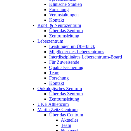
Klinische Studien
Forschung
Veranstaltungen
Kontakt
Kopf- & Neurozentrum
Über das Zentrum
Zentrumsleitung
Leberzentrum
Leistungen im Überblick
Mitglieder des Leberzentrums
Interdisziplinäres Leberzentrums-Board
Für Zuweisende
Qualitätssicherung
Team
Forschung
Kontakt
Onkologisches Zentrum
Über das Zentrum
Zentrumsleitung
UKE Athleticum
Martin Zeitz Centrum
Über das Centrum
Aktuelles
Team
Netzwerk