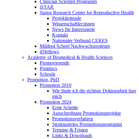
Clinician Scientist Programm
iSTAR
Junior Research Center for Reproductive Health
Projektleitende
Wissenschaftler:innen
News für Interessierte
Kontakt
Nationaler Verbund CERES
Mildred Scheel Nachwuchszentrum
iDfellows
Academy of Biomedical & Health Sciences
Promovierende
Postdocs
Schools
Promotion, PhD
Promotion 2010
Wie finde ich die richtige Doktorarbeit fuer
mich
Promotion 2024
Erste Schritte
Ausschreibung Promotionsprojekte
Promotionsverfahren
Strukturiertes Promotionsprogramm
Termine & Fristen
Links & Downloads