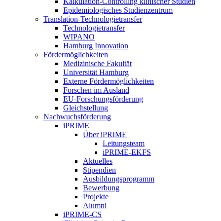
Kalkulation-Controlling klinischer Studien
Epidemiologisches Studienzentrum
Translation-Technologietransfer
Technologietransfer
WIPANO
Hamburg Innovation
Fördermöglichkeiten
Medizinische Fakultät
Universität Hamburg
Externe Fördermöglichkeiten
Forschen im Ausland
EU-Forschungsförderung
Gleichstellung
Nachwuchsförderung
iPRIME
Über iPRIME
Leitungsteam
iPRIME-EKFS
Aktuelles
Stipendien
Ausbildungsprogramm
Bewerbung
Projekte
Alumni
iPRIME-CS