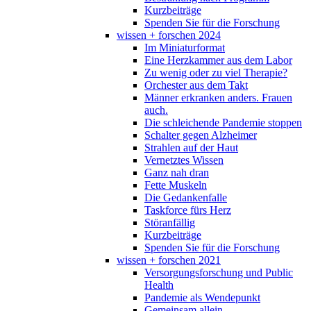
Kurzbeiträge
Spenden Sie für die Forschung
wissen + forschen 2024
Im Miniaturformat
Eine Herzkammer aus dem Labor
Zu wenig oder zu viel Therapie?
Orchester aus dem Takt
Männer erkranken anders. Frauen
auch.
Die schleichende Pandemie stoppen
Schalter gegen Alzheimer
Strahlen auf der Haut
Vernetztes Wissen
Ganz nah dran
Fette Muskeln
Die Gedankenfalle
Taskforce fürs Herz
Störanfällig
Kurzbeiträge
Spenden Sie für die Forschung
wissen + forschen 2021
Versorgungsforschung und Public
Health
Pandemie als Wendepunkt
Gemeinsam allein