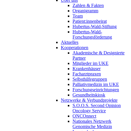
Über uns
Zahlen & Fakten
Organigramm
Team
Patient:innenbeirat
Hubertus-Wald-Stiftung
Hubertus-Wald-
Forschungsförderung
Aktuelles
Kooperationen
Akademische & Designierte
Partner
Mitglieder im UKE
Krankenhäuser
Facharztpraxen
Selbsthilfegruppen
Palliativmedizin im UKE
Forschungseinrichtungen
Gesundheitskiosk
Netzwerke & Verbundprojekte
S.O.O.S. Second Opinion
Oncology Service
ONCOnnect
Nationales Netzwerk
Genomische Medizin