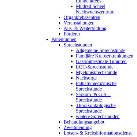
Lungenkrebs
Mildred Scheel
Nachwuchszentrum
Organkrebszentren
Veranstaltungen
Aus- & Weiterbildung
Förderer
Patient:innen
Sprechstunden
Allgemeine Sprechstunde
Familiäre Krebserkrankungen
Gastrointestinale Tumoren
LCH-Sprechstunde
Myelomsprechstunde
Nachsorge
Palliativmedizinische
Sprechstunde
Sarkom- & GIST-
Sprechstunde
Thoraxonkologische
Sprechstunde
weitere Sprechstunden
Behandlungsangebot
Zweitmeinung
Lotsen- & Krebsinformationsdienst