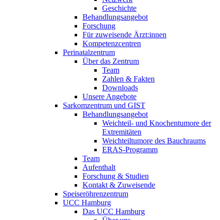
Geschichte
Behandlungsangebot
Forschung
Für zuweisende Ärzt:innen
Kompetenzcentren
Perinatalzentrum
Über das Zentrum
Team
Zahlen & Fakten
Downloads
Unsere Angebote
Sarkomzentrum und GIST
Behandlungsangebot
Weichteil- und Knochentumore der
Extremitäten
Weichteiltumore des Bauchraums
ERAS-Programm
Team
Aufenthalt
Forschung & Studien
Kontakt & Zuweisende
Speiseröhrenzentrum
UCC Hamburg
Das UCC Hamburg