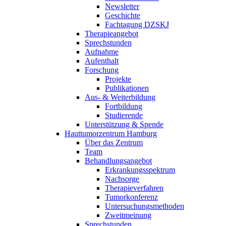
Newsletter
Geschichte
Fachtagung DZSKJ
Therapieangebot
Sprechstunden
Aufnahme
Aufenthalt
Forschung
Projekte
Publikationen
Aus- & Weiterbildung
Fortbildung
Studierende
Unterstützung & Spende
Hauttumorzentrum Hamburg
Über das Zentrum
Team
Behandlungsangebot
Erkrankungsspektrum
Nachsorge
Therapieverfahren
Tumorkonferenz
Untersuchungsmethoden
Zweitmeinung
Sprechstunden