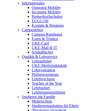
Internationales
Outgoing Mobility
Incoming Mobility
Partnerhochschulen
EUGLOH
Kontakt & Beratung
Campusleben
Campus-Rundgang
Essen & Trinken
UKE-Card
UKE-Mail & IT
Schließfächer
Qualität & Lehrservice
Lehraufträge
UKE-Medizindidaktik
Lehrevaluation
Prüfungszentrum
Lehrforschung
Teacher of the Year
Lehrbudget
Lehrleistungsprüfung
Studieren mit Familie
Mutterschutz
Studienorganisation für Eltern
(Beratungs-)Angebote