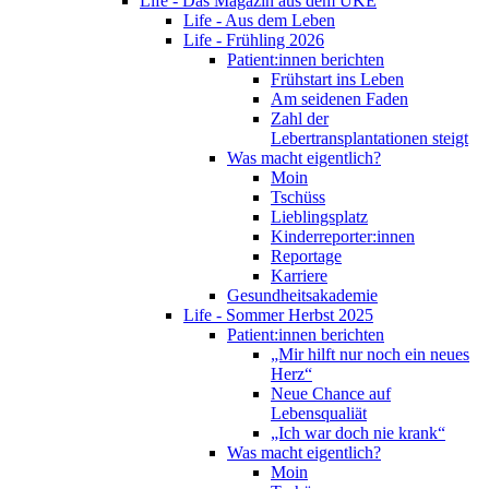
Life - Das Magazin aus dem UKE
Life - Aus dem Leben
Life - Frühling 2026
Patient:innen berichten
Frühstart ins Leben
Am seidenen Faden
Zahl der
Lebertransplantationen steigt
Was macht eigentlich?
Moin
Tschüss
Lieblingsplatz
Kinderreporter:innen
Reportage
Karriere
Gesundheitsakademie
Life - Sommer Herbst 2025
Patient:innen berichten
„Mir hilft nur noch ein neues
Herz“
Neue Chance auf
Lebensqualiät
„Ich war doch nie krank“
Was macht eigentlich?
Moin