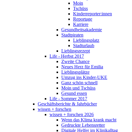
Moin
Tschüss
Kinderreporter:innen
Reportage
Karriere
Gesundheitsakademie
Stadtpiraten
Lieblingsplatz
Stadturlaub
Lieblingsrezept
Life - Herbst 2017
Zweite Chance
Neues Herz für Emilia
Lieblingsplätze
Umzug ins Kinder-UKE
Ganz schön schnell
Moin und Tschüss
Gesund essen
Life - Sommer 2017
Geschäftsberichte & Jahrbücher
wissen + forschen
wissen + forschen 2026
Wenn das Klima krank macht
Gedruckte Lebensretter
Digitale Helfer im Klinikalltag