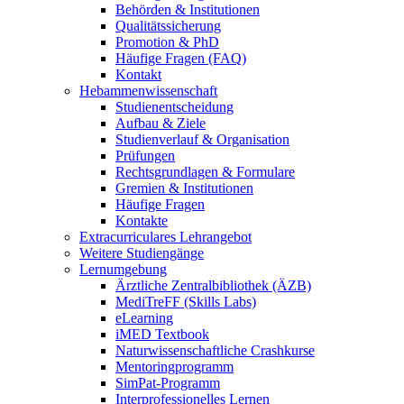
Behörden & Institutionen
Qualitätssicherung
Promotion & PhD
Häufige Fragen (FAQ)
Kontakt
Hebammenwissenschaft
Studienentscheidung
Aufbau & Ziele
Studienverlauf & Organisation
Prüfungen
Rechtsgrundlagen & Formulare
Gremien & Institutionen
Häufige Fragen
Kontakte
Extracurriculares Lehrangebot
Weitere Studiengänge
Lernumgebung
Ärztliche Zentralbibliothek (ÄZB)
MediTreFF (Skills Labs)
eLearning
iMED Textbook
Naturwissenschaftliche Crashkurse
Mentoringprogramm
SimPat-Programm
Interprofessionelles Lernen