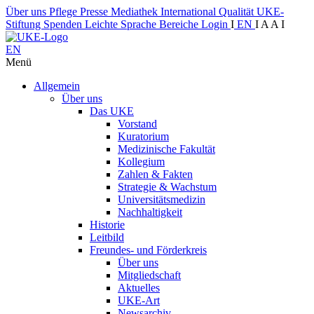
Über uns
Pflege
Presse
Mediathek
International
Qualität
UKE-
Stiftung
Spenden
Leichte Sprache
Bereiche
Login
I
EN
I
A
A
I
EN
Menü
Allgemein
Über uns
Das UKE
Vorstand
Kuratorium
Medizinische Fakultät
Kollegium
Zahlen & Fakten
Strategie & Wachstum
Universitätsmedizin
Nachhaltigkeit
Historie
Leitbild
Freundes- und Förderkreis
Über uns
Mitgliedschaft
Aktuelles
UKE-Art
Newsarchiv