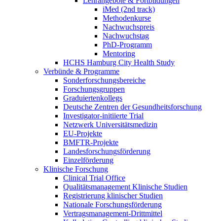
Lehrangebote & Fortbildungen
iMed (2nd track)
Methodenkurse
Nachwuchspreis
Nachwuchstag
PhD-Programm
Mentoring
HCHS Hamburg City Health Study
Verbünde & Programme
Sonderforschungsbereiche
Forschungsgruppen
Graduiertenkollegs
Deutsche Zentren der Gesundheitsforschung
Investigator-initiierte Trial
Netzwerk Universitätsmedizin
EU-Projekte
BMFTR-Projekte
Landesforschungsförderung
Einzelförderung
Klinische Forschung
Clinical Trial Office
Qualitätsmanagement Klinische Studien
Registrierung klinischer Studien
Nationale Forschungsförderung
Vertragsmanagement-Drittmittel