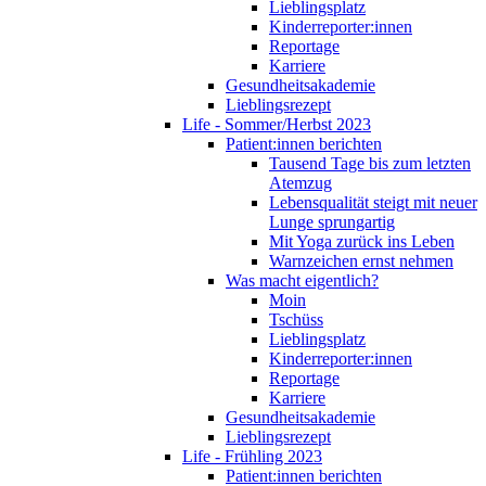
Lieblingsplatz
Kinderreporter:innen
Reportage
Karriere
Gesundheitsakademie
Lieblingsrezept
Life - Sommer/Herbst 2023
Patient:innen berichten
Tausend Tage bis zum letzten
Atemzug
Lebensqualität steigt mit neuer
Lunge sprungartig
Mit Yoga zurück ins Leben
Warnzeichen ernst nehmen
Was macht eigentlich?
Moin
Tschüss
Lieblingsplatz
Kinderreporter:innen
Reportage
Karriere
Gesundheitsakademie
Lieblingsrezept
Life - Frühling 2023
Patient:innen berichten