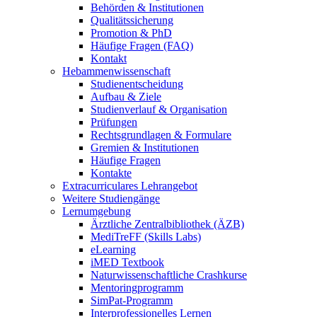
Behörden & Institutionen
Qualitätssicherung
Promotion & PhD
Häufige Fragen (FAQ)
Kontakt
Hebammenwissenschaft
Studienentscheidung
Aufbau & Ziele
Studienverlauf & Organisation
Prüfungen
Rechtsgrundlagen & Formulare
Gremien & Institutionen
Häufige Fragen
Kontakte
Extracurriculares Lehrangebot
Weitere Studiengänge
Lernumgebung
Ärztliche Zentralbibliothek (ÄZB)
MediTreFF (Skills Labs)
eLearning
iMED Textbook
Naturwissenschaftliche Crashkurse
Mentoringprogramm
SimPat-Programm
Interprofessionelles Lernen