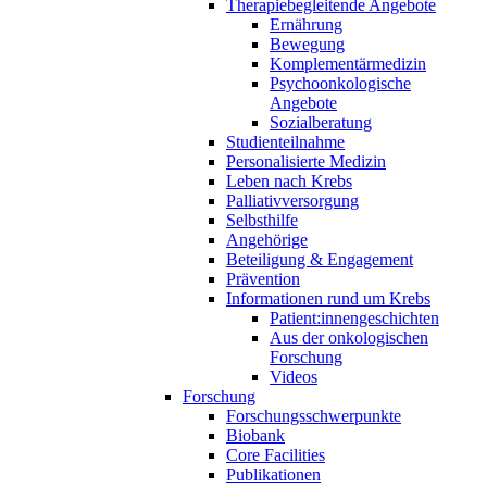
Therapiebegleitende Angebote
Ernährung
Bewegung
Komplementärmedizin
Psychoonkologische
Angebote
Sozialberatung
Studienteilnahme
Personalisierte Medizin
Leben nach Krebs
Palliativversorgung
Selbsthilfe
Angehörige
Beteiligung & Engagement
Prävention
Informationen rund um Krebs
Patient:innengeschichten
Aus der onkologischen
Forschung
Videos
Forschung
Forschungsschwerpunkte
Biobank
Core Facilities
Publikationen