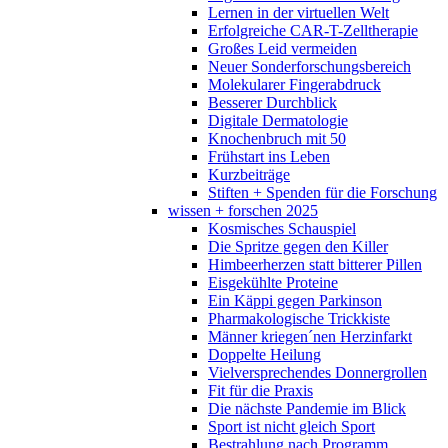
Lernen in der virtuellen Welt
Erfolgreiche CAR-T-Zelltherapie
Großes Leid vermeiden
Neuer Sonderforschungsbereich
Molekularer Fingerabdruck
Besserer Durchblick
Digitale Dermatologie
Knochenbruch mit 50
Frühstart ins Leben
Kurzbeiträge
Stiften + Spenden für die Forschung
wissen + forschen 2025
Kosmisches Schauspiel
Die Spritze gegen den Killer
Himbeerherzen statt bitterer Pillen
Eisgekühlte Proteine
Ein Käppi gegen Parkinson
Pharmakologische Trickkiste
Männer kriegen´nen Herzinfarkt
Doppelte Heilung
Vielversprechendes Donnergrollen
Fit für die Praxis
Die nächste Pandemie im Blick
Sport ist nicht gleich Sport
Bestrahlung nach Programm