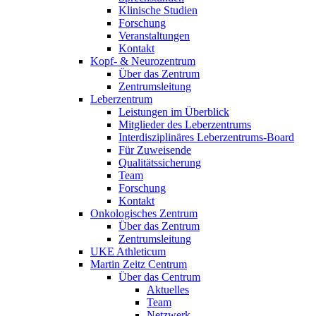
Klinische Studien
Forschung
Veranstaltungen
Kontakt
Kopf- & Neurozentrum
Über das Zentrum
Zentrumsleitung
Leberzentrum
Leistungen im Überblick
Mitglieder des Leberzentrums
Interdisziplinäres Leberzentrums-Board
Für Zuweisende
Qualitätssicherung
Team
Forschung
Kontakt
Onkologisches Zentrum
Über das Zentrum
Zentrumsleitung
UKE Athleticum
Martin Zeitz Centrum
Über das Centrum
Aktuelles
Team
Netzwerk