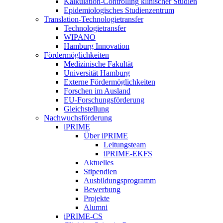
Kalkulation-Controlling klinischer Studien
Epidemiologisches Studienzentrum
Translation-Technologietransfer
Technologietransfer
WIPANO
Hamburg Innovation
Fördermöglichkeiten
Medizinische Fakultät
Universität Hamburg
Externe Fördermöglichkeiten
Forschen im Ausland
EU-Forschungsförderung
Gleichstellung
Nachwuchsförderung
iPRIME
Über iPRIME
Leitungsteam
iPRIME-EKFS
Aktuelles
Stipendien
Ausbildungsprogramm
Bewerbung
Projekte
Alumni
iPRIME-CS