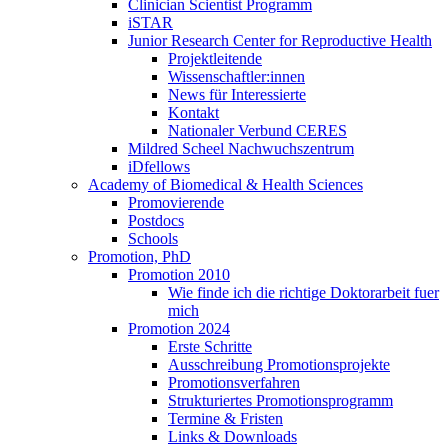
Clinician Scientist Programm
iSTAR
Junior Research Center for Reproductive Health
Projektleitende
Wissenschaftler:innen
News für Interessierte
Kontakt
Nationaler Verbund CERES
Mildred Scheel Nachwuchszentrum
iDfellows
Academy of Biomedical & Health Sciences
Promovierende
Postdocs
Schools
Promotion, PhD
Promotion 2010
Wie finde ich die richtige Doktorarbeit fuer
mich
Promotion 2024
Erste Schritte
Ausschreibung Promotionsprojekte
Promotionsverfahren
Strukturiertes Promotionsprogramm
Termine & Fristen
Links & Downloads