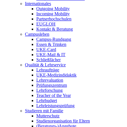
Internationales
Outgoing Mobility
Incoming Mobility
Partnerhochschulen
EUGLOH
Kontakt & Beratung
Campusleben
Campus-Rundgang
Essen & Trinken
UKE-Card
UKE-Mail & IT
Schließfächer
Qualität & Lehrservice
Lehraufträge
UKE-Medizindidaktik
Lehrevaluation
Prüfungszentrum
Lehrforschung
Teacher of the Year
Lehrbudget
Lehrleistungsprüfung
Studieren mit Familie
Mutterschutz
Studienorganisation für Eltern
(Beratungs-)Angebote