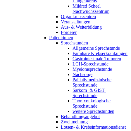
Lungenkrebs
Mildred Scheel
Nachwuchszentrum
Organkrebszentren
Veranstaltungen
Aus- & Weiterbildung
Förderer
Patient:innen
Sprechstunden
Allgemeine Sprechstunde
Familiäre Krebserkrankungen
Gastrointestinale Tumoren
LCH-Sprechstunde
Myelomsprechstunde
Nachsorge
Palliativmedizinische
Sprechstunde
Sarkom- & GIST-
Sprechstunde
Thoraxonkologische
Sprechstunde
weitere Sprechstunden
Behandlungsangebot
Zweitmeinung
Lotsen- & Krebsinformationsdienst