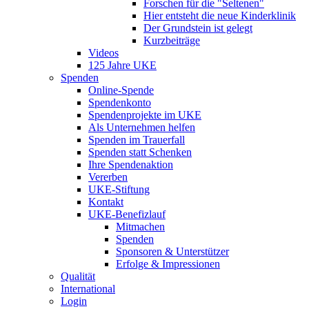
Forschen für die "Seltenen"
Hier entsteht die neue Kinderklinik
Der Grundstein ist gelegt
Kurzbeiträge
Videos
125 Jahre UKE
Spenden
Online-Spende
Spendenkonto
Spendenprojekte im UKE
Als Unternehmen helfen
Spenden im Trauerfall
Spenden statt Schenken
Ihre Spendenaktion
Vererben
UKE-Stiftung
Kontakt
UKE-Benefizlauf
Mitmachen
Spenden
Sponsoren & Unterstützer
Erfolge & Impressionen
Qualität
International
Login