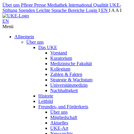
Über uns
Pflege
Presse
Mediathek
International
Qualität
UKE-
Stiftung
Spenden
Leichte Sprache
Bereiche
Login
I
EN
I
A
A
I
EN
Menü
Allgemein
Über uns
Das UKE
Vorstand
Kuratorium
Medizinische Fakultät
Kollegium
Zahlen & Fakten
Strategie & Wachstum
Universitätsmedizin
Nachhaltigkeit
Historie
Leitbild
Freundes- und Förderkreis
Über uns
Mitgliedschaft
Aktuelles
UKE-Art
Newsarchiv