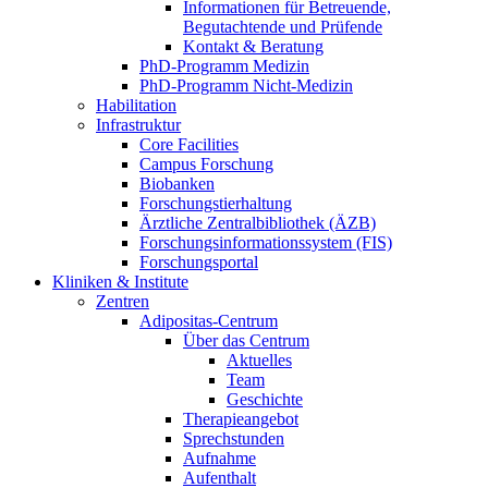
Informationen für Betreuende,
Begutachtende und Prüfende
Kontakt & Beratung
PhD-Programm Medizin
PhD-Programm Nicht-Medizin
Habilitation
Infrastruktur
Core Facilities
Campus Forschung
Biobanken
Forschungstierhaltung
Ärztliche Zentralbibliothek (ÄZB)
Forschungsinformationssystem (FIS)
Forschungsportal
Kliniken & Institute
Zentren
Adipositas-Centrum
Über das Centrum
Aktuelles
Team
Geschichte
Therapieangebot
Sprechstunden
Aufnahme
Aufenthalt