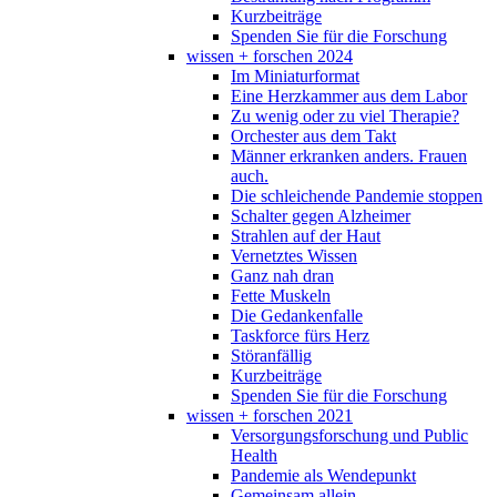
Kurzbeiträge
Spenden Sie für die Forschung
wissen + forschen 2024
Im Miniaturformat
Eine Herzkammer aus dem Labor
Zu wenig oder zu viel Therapie?
Orchester aus dem Takt
Männer erkranken anders. Frauen
auch.
Die schleichende Pandemie stoppen
Schalter gegen Alzheimer
Strahlen auf der Haut
Vernetztes Wissen
Ganz nah dran
Fette Muskeln
Die Gedankenfalle
Taskforce fürs Herz
Störanfällig
Kurzbeiträge
Spenden Sie für die Forschung
wissen + forschen 2021
Versorgungsforschung und Public
Health
Pandemie als Wendepunkt
Gemeinsam allein