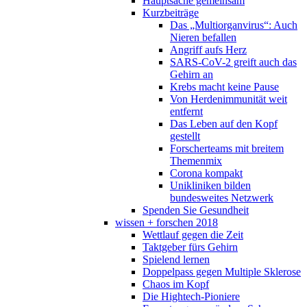
Hauptsache gemeinsam
Kurzbeiträge
Das „Multiorganvirus“: Auch
Nieren befallen
Angriff aufs Herz
SARS-CoV-2 greift auch das
Gehirn an
Krebs macht keine Pause
Von Herdenimmunität weit
entfernt
Das Leben auf den Kopf
gestellt
Forscherteams mit breitem
Themenmix
Corona kompakt
Unikliniken bilden
bundesweites Netzwerk
Spenden Sie Gesundheit
wissen + forschen 2018
Wettlauf gegen die Zeit
Taktgeber fürs Gehirn
Spielend lernen
Doppelpass gegen Multiple Sklerose
Chaos im Kopf
Die Hightech-Pioniere