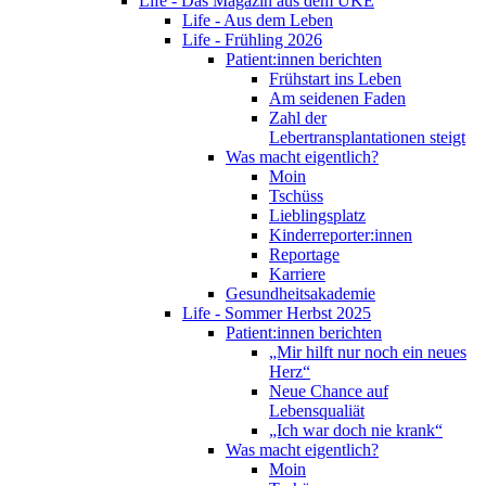
Life - Das Magazin aus dem UKE
Life - Aus dem Leben
Life - Frühling 2026
Patient:innen berichten
Frühstart ins Leben
Am seidenen Faden
Zahl der
Lebertransplantationen steigt
Was macht eigentlich?
Moin
Tschüss
Lieblingsplatz
Kinderreporter:innen
Reportage
Karriere
Gesundheitsakademie
Life - Sommer Herbst 2025
Patient:innen berichten
„Mir hilft nur noch ein neues
Herz“
Neue Chance auf
Lebensqualiät
„Ich war doch nie krank“
Was macht eigentlich?
Moin