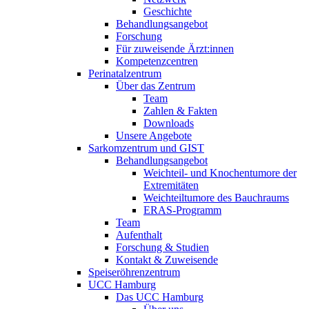
Geschichte
Behandlungsangebot
Forschung
Für zuweisende Ärzt:innen
Kompetenzcentren
Perinatalzentrum
Über das Zentrum
Team
Zahlen & Fakten
Downloads
Unsere Angebote
Sarkomzentrum und GIST
Behandlungsangebot
Weichteil- und Knochentumore der
Extremitäten
Weichteiltumore des Bauchraums
ERAS-Programm
Team
Aufenthalt
Forschung & Studien
Kontakt & Zuweisende
Speiseröhrenzentrum
UCC Hamburg
Das UCC Hamburg