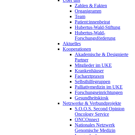
Über uns
Zahlen & Fakten
Organigramm
Team
Patient:innenbeirat
Hubertus-Wald-Stiftung
Hubertus-Wald-
Forschungsförderung
Aktuelles
Kooperationen
Akademische & Designierte
Partner
Mitglieder im UKE
Krankenhäuser
Facharztpraxen
Selbsthilfegruppen
Palliativmedizin im UKE
Forschungseinrichtungen
Gesundheitskiosk
Netzwerke & Verbundprojekte
S.O.O.S. Second Opinion
Oncology Service
ONCOnnect
Nationales Netzwerk
Genomische Medizin