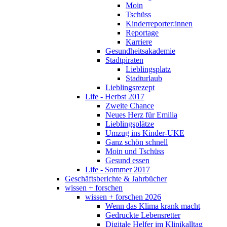
Moin
Tschüss
Kinderreporter:innen
Reportage
Karriere
Gesundheitsakademie
Stadtpiraten
Lieblingsplatz
Stadturlaub
Lieblingsrezept
Life - Herbst 2017
Zweite Chance
Neues Herz für Emilia
Lieblingsplätze
Umzug ins Kinder-UKE
Ganz schön schnell
Moin und Tschüss
Gesund essen
Life - Sommer 2017
Geschäftsberichte & Jahrbücher
wissen + forschen
wissen + forschen 2026
Wenn das Klima krank macht
Gedruckte Lebensretter
Digitale Helfer im Klinikalltag