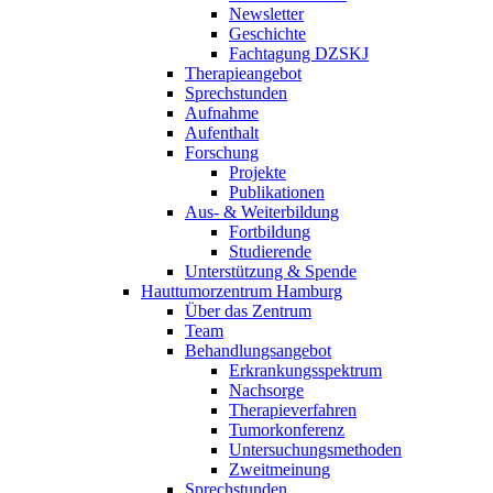
Newsletter
Geschichte
Fachtagung DZSKJ
Therapieangebot
Sprechstunden
Aufnahme
Aufenthalt
Forschung
Projekte
Publikationen
Aus- & Weiterbildung
Fortbildung
Studierende
Unterstützung & Spende
Hauttumorzentrum Hamburg
Über das Zentrum
Team
Behandlungsangebot
Erkrankungsspektrum
Nachsorge
Therapieverfahren
Tumorkonferenz
Untersuchungsmethoden
Zweitmeinung
Sprechstunden