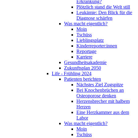
Erkrankung?
Plötzlich stand die Welt still
Leukämie: Den Blick für die
Diagnose schärfen
Was macht eigentlich?
Moin
Tschüss
Lieblingsplatz
Kinderreporter:innen
Reportage
Karriere
Gesundheitsakademie
Zukunftsplan 2050
Life - Frühling 2024
Patienten berichten
Nächstes Ziel Zugspitze
Bei Knochenbrüchen an
Osteoporose denken
Herzensbrecher mit halbem
Herzen
Eine Herzkammer aus dem
Labor
Was macht eigentlich?
Moin
Tschüss