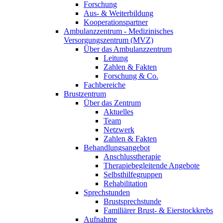
Forschung
Aus- & Weiterbildung
Kooperationspartner
Ambulanzzentrum - Medizinisches
Versorgungszentrum (MVZ)
Über das Ambulanzzentrum
Leitung
Zahlen & Fakten
Forschung & Co.
Fachbereiche
Brustzentrum
Über das Zentrum
Aktuelles
Team
Netzwerk
Zahlen & Fakten
Behandlungsangebot
Anschlusstherapie
Therapiebegleitende Angebote
Selbsthilfegruppen
Rehabilitation
Sprechstunden
Brustsprechstunde
Familiärer Brust- & Eierstockkrebs
Aufnahme