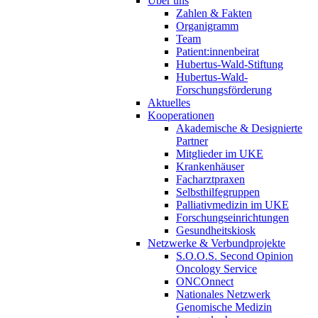
Über uns
Zahlen & Fakten
Organigramm
Team
Patient:innenbeirat
Hubertus-Wald-Stiftung
Hubertus-Wald-
Forschungsförderung
Aktuelles
Kooperationen
Akademische & Designierte
Partner
Mitglieder im UKE
Krankenhäuser
Facharztpraxen
Selbsthilfegruppen
Palliativmedizin im UKE
Forschungseinrichtungen
Gesundheitskiosk
Netzwerke & Verbundprojekte
S.O.O.S. Second Opinion
Oncology Service
ONCOnnect
Nationales Netzwerk
Genomische Medizin