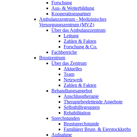
Forschung
Aus- & Weiterbildung
Kooperationspartner
Ambulanzzentrum - Medizinisches
Versorgungszentrum (MVZ)
Über das Ambulanzzentrum
Leitung
Zahlen & Fakten
Forschung & Co.
Fachbereiche
Brustzentrum
Über das Zentrum
Aktuelles
Team
Netzwerk
Zahlen & Fakten
Behandlungsangebot
Anschlusstherapie
Therapiebegleitende Angebote
Selbsthilfegruppen
Rehabilitation
Sprechstunden
Brustsprechstunde
Familiärer Brust- & Eierstockkrebs
Aufnahme