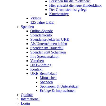
Forschen für die "Seltenen"
Hier entsteht die neue Kinderklinik
Der Grundstein ist gelegt
Kurzbeiträge
Videos
125 Jahre UKE
Spenden
Online-Spende
Spendenkonto
Spendenprojekte im UKE
Als Unternehmen helfen
Spenden im Trauerfall
Spenden statt Schenken
Ihre Spendenaktion
Vererben
UKE-Stiftung
Kontakt
UKE-Benefizlauf
Mitmachen
Spenden
Sponsoren & Unterstützer
Erfolge & Impressionen
Qualität
International
Login