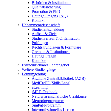
Behörden & Institutionen
Qualitätssicherung
Promotion & PhD
Häufige Fragen (FAQ)
Kontakt
Hebammenwissenschaft
Studienentscheidung
Aufbau & Ziele
Studienverlauf & Organisation
Prüfungen
Rechtsgrundlagen & Formulare
Gremien & Institutionen
Häufige Fragen
Kontakte
Extracurriculares Lehrangebot
Weitere Studiengänge
Lernumgebung
Ärztliche Zentralbibliothek (ÄZB)
MediTreFF (Skills Labs)
eLearning
iMED Textbook
Naturwissenschaftliche Crashkurse
Mentoringprogramm
SimPat-Programm
Interprofessionelles Lernen