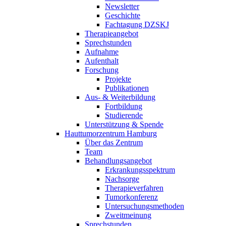
Newsletter
Geschichte
Fachtagung DZSKJ
Therapieangebot
Sprechstunden
Aufnahme
Aufenthalt
Forschung
Projekte
Publikationen
Aus- & Weiterbildung
Fortbildung
Studierende
Unterstützung & Spende
Hauttumorzentrum Hamburg
Über das Zentrum
Team
Behandlungsangebot
Erkrankungsspektrum
Nachsorge
Therapieverfahren
Tumorkonferenz
Untersuchungsmethoden
Zweitmeinung
Sprechstunden