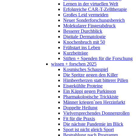
Lernen in der virtuellen Welt
Erfolgreiche CAR-T-Zelltherapie
Großes Leid vermeiden
Neuer Sonderforschungsbereich
Molekularer Fingerabdruck
Besserer Durchblick
Digitale Dermatologie
Knochenbruch mit 50
Frühstart ins Leben
Kurzbeiträge
Stiften + Spenden für die Forschung
wissen + forschen 2025
Kosmisches Schauspiel
Die Spritze gegen den Killer
Himbeerherzen statt bitterer Pillen
Eisgekühlte Proteine
Ein Käppi gegen Parkinson
Pharmakologische Trickkiste
Männer kriegen´nen Herzinfarkt
Doppelte Heilung
Vielversprechendes Donnergrollen
Fit für die Praxis
Die nächste Pandemie im Blick
Sport ist nicht gleich Sport
Bestrahlung nach Programm