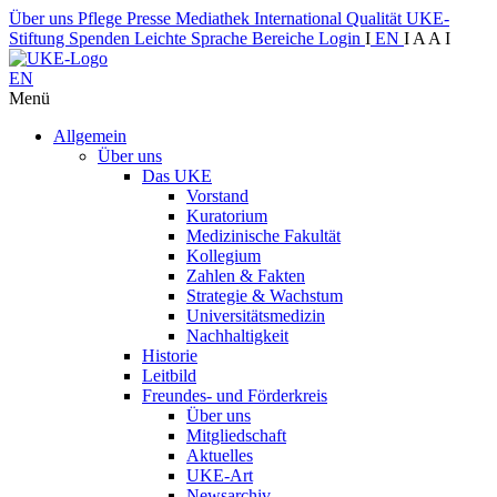
Über uns
Pflege
Presse
Mediathek
International
Qualität
UKE-
Stiftung
Spenden
Leichte Sprache
Bereiche
Login
I
EN
I
A
A
I
EN
Menü
Allgemein
Über uns
Das UKE
Vorstand
Kuratorium
Medizinische Fakultät
Kollegium
Zahlen & Fakten
Strategie & Wachstum
Universitätsmedizin
Nachhaltigkeit
Historie
Leitbild
Freundes- und Förderkreis
Über uns
Mitgliedschaft
Aktuelles
UKE-Art
Newsarchiv