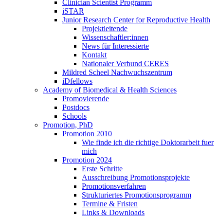
Clinician Scientist Programm
iSTAR
Junior Research Center for Reproductive Health
Projektleitende
Wissenschaftler:innen
News für Interessierte
Kontakt
Nationaler Verbund CERES
Mildred Scheel Nachwuchszentrum
iDfellows
Academy of Biomedical & Health Sciences
Promovierende
Postdocs
Schools
Promotion, PhD
Promotion 2010
Wie finde ich die richtige Doktorarbeit fuer
mich
Promotion 2024
Erste Schritte
Ausschreibung Promotionsprojekte
Promotionsverfahren
Strukturiertes Promotionsprogramm
Termine & Fristen
Links & Downloads