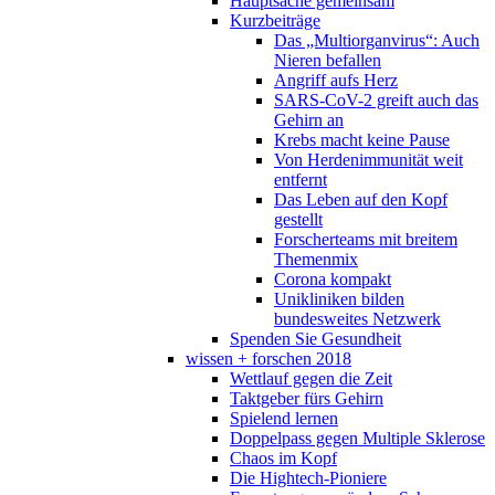
Hauptsache gemeinsam
Kurzbeiträge
Das „Multiorganvirus“: Auch
Nieren befallen
Angriff aufs Herz
SARS-CoV-2 greift auch das
Gehirn an
Krebs macht keine Pause
Von Herdenimmunität weit
entfernt
Das Leben auf den Kopf
gestellt
Forscherteams mit breitem
Themenmix
Corona kompakt
Unikliniken bilden
bundesweites Netzwerk
Spenden Sie Gesundheit
wissen + forschen 2018
Wettlauf gegen die Zeit
Taktgeber fürs Gehirn
Spielend lernen
Doppelpass gegen Multiple Sklerose
Chaos im Kopf
Die Hightech-Pioniere