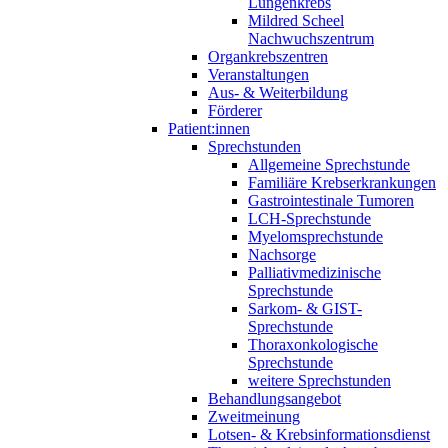
Lungenkrebs
Mildred Scheel
Nachwuchszentrum
Organkrebszentren
Veranstaltungen
Aus- & Weiterbildung
Förderer
Patient:innen
Sprechstunden
Allgemeine Sprechstunde
Familiäre Krebserkrankungen
Gastrointestinale Tumoren
LCH-Sprechstunde
Myelomsprechstunde
Nachsorge
Palliativmedizinische
Sprechstunde
Sarkom- & GIST-
Sprechstunde
Thoraxonkologische
Sprechstunde
weitere Sprechstunden
Behandlungsangebot
Zweitmeinung
Lotsen- & Krebsinformationsdienst