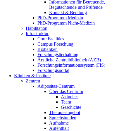
Informationen für Betreuende,
Begutachtende und Prüfende
Kontakt & Beratung
PhD-Programm Medizin
PhD-Programm Nicht-Medizin
Habilitation
Infrastruktur
Core Facilities
Campus Forschung
Biobanken
Forschungstierhaltung
Ärztliche Zentralbibliothek (ÄZB)
Forschungsinformationssystem (FIS)
Forschungsportal
Kliniken & Institute
Zentren
Adipositas-Centrum
Über das Centrum
Aktuelles
Team
Geschichte
Therapieangebot
Sprechstunden
Aufnahme
Aufenthalt