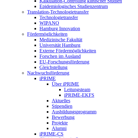
Kalkulation-Controlling klinischer Studien
Epidemiologisches Studienzentrum
Translation-Technologietransfer
Technologietransfer
WIPANO
Hamburg Innovation
Fördermöglichkeiten
Medizinische Fakultät
Universität Hamburg
Externe Fördermöglichkeiten
Forschen im Ausland
EU-Forschungsförderung
Gleichstellung
Nachwuchsförderung
iPRIME
Über iPRIME
Leitungsteam
iPRIME-EKFS
Aktuelles
Stipendien
Ausbildungsprogramm
Bewerbung
Projekte
Alumni
iPRIME-CS