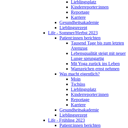
Lieblingsplatz
Kinderreporter:innen
Reportage
Karriere
Gesundheitsakademie
Lieblingsrezept
Life - Sommer/Herbst 2023
Patient:innen berichten
Tausend Tage bis zum letzten
Atemzug
Lebensqualität steigt mit neuer
Lunge sprungartig
Mit Yoga zurück ins Leben
Warnzeichen ernst nehmen
Was macht eigentlich?
Moin
Tschüss
Lieblingsplatz
Kinderreporter:innen
Reportage
Karriere
Gesundheitsakademie
Lieblingsrezept
Life - Frühling 2023
Patient:innen berichten