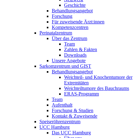
Geschichte
Behandlungsangebot
Forschung
Für zuweisende Ärzt:innen
Kompetenzcentren
Perinatalzentrum
Über das Zentrum
Team
Zahlen & Fakten
Downloads
Unsere Angebote
Sarkomzentrum und GIST
Behandlungsangebot
Weichteil- und Knochentumore der
Extremitäten
Weichteiltumore des Bauchraums
ERAS-Programm
Team
Aufenthalt
Forschung & Studien
Kontakt & Zuweisende
Speiseröhrenzentrum
UCC Hamburg
Das UCC Hamburg