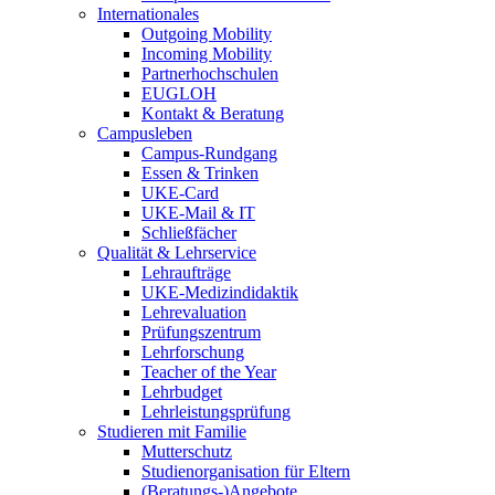
Internationales
Outgoing Mobility
Incoming Mobility
Partnerhochschulen
EUGLOH
Kontakt & Beratung
Campusleben
Campus-Rundgang
Essen & Trinken
UKE-Card
UKE-Mail & IT
Schließfächer
Qualität & Lehrservice
Lehraufträge
UKE-Medizindidaktik
Lehrevaluation
Prüfungszentrum
Lehrforschung
Teacher of the Year
Lehrbudget
Lehrleistungsprüfung
Studieren mit Familie
Mutterschutz
Studienorganisation für Eltern
(Beratungs-)Angebote