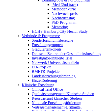
Lehrangebote & Fortbildungen
iMed (2nd track)
Methodenkurse
Nachwuchspreis
Nachwuchstag
PhD-Programm
Mentoring
HCHS Hamburg City Health Study
Verbünde & Programme
Sonderforschungsbereiche
Forschungsgruppen
Graduiertenkollegs
Deutsche Zentren der Gesundheitsforschung
Investigator-initiierte Trial
Netzwerk Universitätsmedizin
EU-Projekte
BMFTR-Projekte
Landesforschungsförderung
Einzelförderung
Klinische Forschung
Clinical Trial Office
Qualitätsmanagement Klinische Studien
Registrierung klinischer Studien
Nationale Forschungsförderung
Vertragsmanagement-Drittmittel