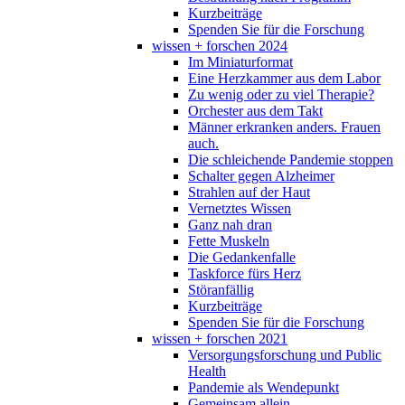
Kurzbeiträge
Spenden Sie für die Forschung
wissen + forschen 2024
Im Miniaturformat
Eine Herzkammer aus dem Labor
Zu wenig oder zu viel Therapie?
Orchester aus dem Takt
Männer erkranken anders. Frauen
auch.
Die schleichende Pandemie stoppen
Schalter gegen Alzheimer
Strahlen auf der Haut
Vernetztes Wissen
Ganz nah dran
Fette Muskeln
Die Gedankenfalle
Taskforce fürs Herz
Störanfällig
Kurzbeiträge
Spenden Sie für die Forschung
wissen + forschen 2021
Versorgungsforschung und Public
Health
Pandemie als Wendepunkt
Gemeinsam allein