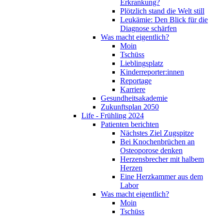
Erkrankung?
Plötzlich stand die Welt still
Leukämie: Den Blick für die
Diagnose schärfen
Was macht eigentlich?
Moin
Tschüss
Lieblingsplatz
Kinderreporter:innen
Reportage
Karriere
Gesundheitsakademie
Zukunftsplan 2050
Life - Frühling 2024
Patienten berichten
Nächstes Ziel Zugspitze
Bei Knochenbrüchen an
Osteoporose denken
Herzensbrecher mit halbem
Herzen
Eine Herzkammer aus dem
Labor
Was macht eigentlich?
Moin
Tschüss