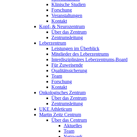
Klinische Studien
Forschung
Veranstaltungen
Kontakt
Kopf- & Neurozentrum
Über das Zentrum
Zentrumsleitung
Leberzentrum
Leistungen im Überblick
Mitglieder des Leberzentrums
Interdisziplinäres Leberzentrums-Board
Für Zuweisende
Qualitätssicherung
Team
Forschung
Kontakt
Onkologisches Zentrum
Über das Zentrum
Zentrumsleitung
UKE Athleticum
Martin Zeitz Centrum
Über das Centrum
Aktuelles
Team
Netzwerk