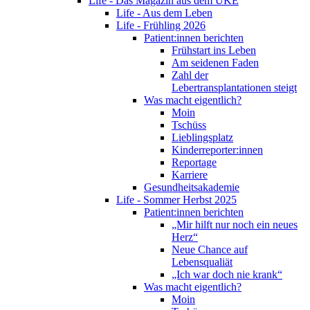
Life - Das Magazin aus dem UKE
Life - Aus dem Leben
Life - Frühling 2026
Patient:innen berichten
Frühstart ins Leben
Am seidenen Faden
Zahl der
Lebertransplantationen steigt
Was macht eigentlich?
Moin
Tschüss
Lieblingsplatz
Kinderreporter:innen
Reportage
Karriere
Gesundheitsakademie
Life - Sommer Herbst 2025
Patient:innen berichten
„Mir hilft nur noch ein neues
Herz“
Neue Chance auf
Lebensqualiät
„Ich war doch nie krank“
Was macht eigentlich?
Moin