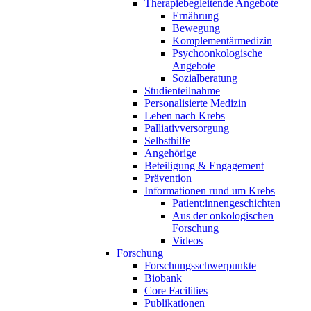
Therapiebegleitende Angebote
Ernährung
Bewegung
Komplementärmedizin
Psychoonkologische
Angebote
Sozialberatung
Studienteilnahme
Personalisierte Medizin
Leben nach Krebs
Palliativversorgung
Selbsthilfe
Angehörige
Beteiligung & Engagement
Prävention
Informationen rund um Krebs
Patient:innengeschichten
Aus der onkologischen
Forschung
Videos
Forschung
Forschungsschwerpunkte
Biobank
Core Facilities
Publikationen