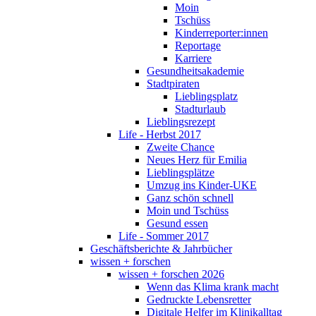
Moin
Tschüss
Kinderreporter:innen
Reportage
Karriere
Gesundheitsakademie
Stadtpiraten
Lieblingsplatz
Stadturlaub
Lieblingsrezept
Life - Herbst 2017
Zweite Chance
Neues Herz für Emilia
Lieblingsplätze
Umzug ins Kinder-UKE
Ganz schön schnell
Moin und Tschüss
Gesund essen
Life - Sommer 2017
Geschäftsberichte & Jahrbücher
wissen + forschen
wissen + forschen 2026
Wenn das Klima krank macht
Gedruckte Lebensretter
Digitale Helfer im Klinikalltag