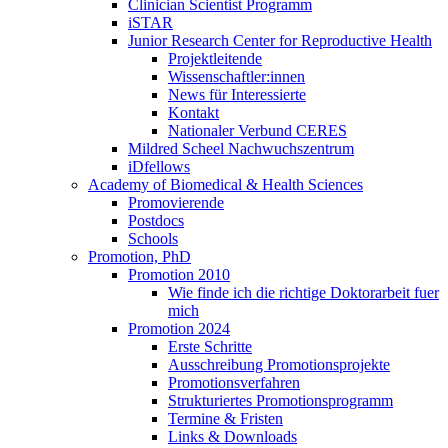
Clinician Scientist Programm
iSTAR
Junior Research Center for Reproductive Health
Projektleitende
Wissenschaftler:innen
News für Interessierte
Kontakt
Nationaler Verbund CERES
Mildred Scheel Nachwuchszentrum
iDfellows
Academy of Biomedical & Health Sciences
Promovierende
Postdocs
Schools
Promotion, PhD
Promotion 2010
Wie finde ich die richtige Doktorarbeit fuer
mich
Promotion 2024
Erste Schritte
Ausschreibung Promotionsprojekte
Promotionsverfahren
Strukturiertes Promotionsprogramm
Termine & Fristen
Links & Downloads