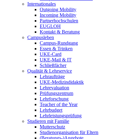
Internationales
Outgoing Mobility
Incoming Mobility
Partnerhochschulen
EUGLOH
Kontakt & Beratung
Campusleben
Campus-Rundgang
Essen & Trinken
UKE-Card
UKE-Mail & IT
Schließfächer
Qualität & Lehrservice
Lehraufträge
UKE-Medizindidaktik
Lehrevaluation
Prüfungszentrum
Lehrforschung
Teacher of the Year
Lehrbudget
Lehrleistungsprüfung
Studieren mit Familie
Mutterschutz
Studienorganisation für Eltern
(Beratungs-)Angebote