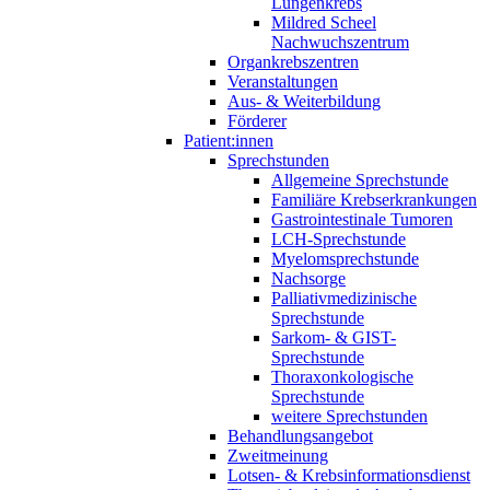
Lungenkrebs
Mildred Scheel
Nachwuchszentrum
Organkrebszentren
Veranstaltungen
Aus- & Weiterbildung
Förderer
Patient:innen
Sprechstunden
Allgemeine Sprechstunde
Familiäre Krebserkrankungen
Gastrointestinale Tumoren
LCH-Sprechstunde
Myelomsprechstunde
Nachsorge
Palliativmedizinische
Sprechstunde
Sarkom- & GIST-
Sprechstunde
Thoraxonkologische
Sprechstunde
weitere Sprechstunden
Behandlungsangebot
Zweitmeinung
Lotsen- & Krebsinformationsdienst