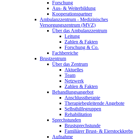
Forschung
Aus- & Weiterbildung
Kooperationspartner
Ambulanzzentrum - Medizinisches
Versorgungszentrum (MVZ)
Über das Ambulanzzentrum
Leitung
Zahlen & Fakten
Forschung & Co.
Fachbereiche
Brustzentrum
Über das Zentrum
Aktuelles
Team
Netzwerk
Zahlen & Fakten
Behandlungsangebot
Anschlusstherapie
Therapiebegleitende Angebote
Selbsthilfegruppen
Rehabilitation
Sprechstunden
Brustsprechstunde
Familiärer Brust- & Eierstockkrebs
Aufnahme