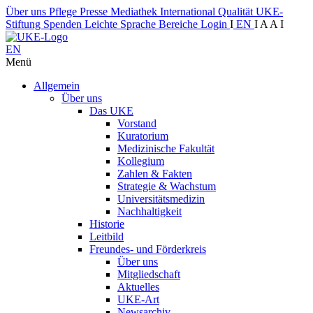
Über uns
Pflege
Presse
Mediathek
International
Qualität
UKE-
Stiftung
Spenden
Leichte Sprache
Bereiche
Login
I
EN
I
A
A
I
EN
Menü
Allgemein
Über uns
Das UKE
Vorstand
Kuratorium
Medizinische Fakultät
Kollegium
Zahlen & Fakten
Strategie & Wachstum
Universitätsmedizin
Nachhaltigkeit
Historie
Leitbild
Freundes- und Förderkreis
Über uns
Mitgliedschaft
Aktuelles
UKE-Art
Newsarchiv