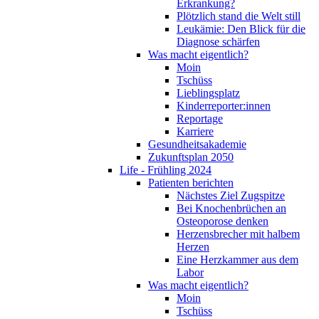
Erkrankung?
Plötzlich stand die Welt still
Leukämie: Den Blick für die
Diagnose schärfen
Was macht eigentlich?
Moin
Tschüss
Lieblingsplatz
Kinderreporter:innen
Reportage
Karriere
Gesundheitsakademie
Zukunftsplan 2050
Life - Frühling 2024
Patienten berichten
Nächstes Ziel Zugspitze
Bei Knochenbrüchen an
Osteoporose denken
Herzensbrecher mit halbem
Herzen
Eine Herzkammer aus dem
Labor
Was macht eigentlich?
Moin
Tschüss