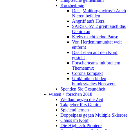
Hauptsache gemeinsam
Kurzbeiträge
Das „Multiorganvirus“: Auch
Nieren befallen
Angriff aufs Herz
SARS-CoV-2 greift auch das
Gehirn an
Krebs macht keine Pause
Von Herdenimmunität weit
entfernt
Das Leben auf den Kopf
gestellt
Forscherteams mit breitem
Themenmix
Corona kompakt
Unikliniken bilden
bundesweites Netzwerk
Spenden Sie Gesundheit
wissen + forschen 2018
Wettlauf gegen die Zeit
Taktgeber fürs Gehirn
Spielend lernen
Doppelpass gegen Multiple Sklerose
Chaos im Kopf
Die Hightech-Pioniere