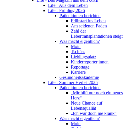
Life - Das Magazin aus dem UKE
Life - Aus dem Leben
Life - Frühling 2026
Patient:innen berichten
Frühstart ins Leben
Am seidenen Faden
Zahl der
Lebertransplantationen steigt
Was macht eigentlich?
Moin
Tschüss
Lieblingsplatz
Kinderreporter:innen
Reportage
Karriere
Gesundheitsakademie
Life - Sommer Herbst 2025
Patient:innen berichten
„Mir hilft nur noch ein neues
Herz“
Neue Chance auf
Lebensqualiät
„Ich war doch nie krank“
Was macht eigentlich?
Moin