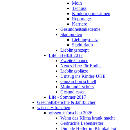
Moin
Tschüss
Kinderreporter:innen
Reportage
Karriere
Gesundheitsakademie
Stadtpiraten
Lieblingsplatz
Stadturlaub
Lieblingsrezept
Life - Herbst 2017
Zweite Chance
Neues Herz für Emilia
Lieblingsplätze
Umzug ins Kinder-UKE
Ganz schön schnell
Moin und Tschüss
Gesund essen
Life - Sommer 2017
Geschäftsberichte & Jahrbücher
wissen + forschen
wissen + forschen 2026
Wenn das Klima krank macht
Gedruckte Lebensretter
Digitale Helfer im Klinikalltag