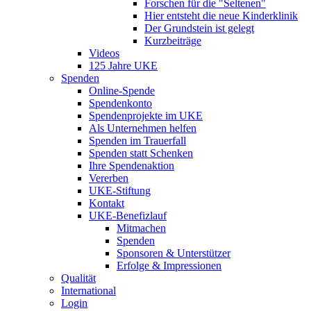
Forschen für die "Seltenen"
Hier entsteht die neue Kinderklinik
Der Grundstein ist gelegt
Kurzbeiträge
Videos
125 Jahre UKE
Spenden
Online-Spende
Spendenkonto
Spendenprojekte im UKE
Als Unternehmen helfen
Spenden im Trauerfall
Spenden statt Schenken
Ihre Spendenaktion
Vererben
UKE-Stiftung
Kontakt
UKE-Benefizlauf
Mitmachen
Spenden
Sponsoren & Unterstützer
Erfolge & Impressionen
Qualität
International
Login