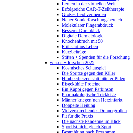
Lernen in der virtuellen Welt
Erfolgreiche CAR-T-Zelltherapie
Großes Leid vermeiden
Neuer Sonderforschungsbereich
Molekularer Fingerabdruck
Besserer Durchblick
Digitale Dermatologie
Knochenbruch mit 50
Frühstart ins Leben
Kurzbeiträge
Stiften + Spenden für die Forschung
wissen + forschen 2025
Kosmisches Schauspiel
Die Spritze gegen den Killer
Himbeerherzen statt bitterer Pillen
Eisgekühlte Proteine
Ein Käppi gegen Parkinson
Pharmakologische Trickkiste
Männer kriegen´nen Herzinfarkt
Doppelte Heilung
Vielversprechendes Donnergrollen
Fit für die Praxis
Die nächste Pandemie im Blick
Sport ist nicht gleich Sport
Bestrahlung nach Programm