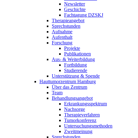
Newsletter
Geschichte
Fachtagung DZSKJ
Therapieangebot
Sprechstunden
Aufnahme
Aufenthalt
Forschung
Projekte
Publikationen
Aus- & Weiterbildung
Fortbildung
Studierende
Unterstützung & Spende
Hauttumorzentrum Hamburg
Über das Zentrum
Team
Behandlungsangebot
Erkrankungsspektrum
Nachsorge
Therapieverfahren
Tumorkonferenz
Untersuchungsmethoden
Zweitmeinung
Sprechstunden