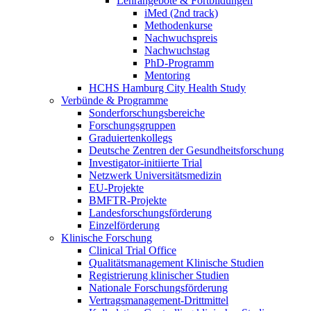
Lehrangebote & Fortbildungen
iMed (2nd track)
Methodenkurse
Nachwuchspreis
Nachwuchstag
PhD-Programm
Mentoring
HCHS Hamburg City Health Study
Verbünde & Programme
Sonderforschungsbereiche
Forschungsgruppen
Graduiertenkollegs
Deutsche Zentren der Gesundheitsforschung
Investigator-initiierte Trial
Netzwerk Universitätsmedizin
EU-Projekte
BMFTR-Projekte
Landesforschungsförderung
Einzelförderung
Klinische Forschung
Clinical Trial Office
Qualitätsmanagement Klinische Studien
Registrierung klinischer Studien
Nationale Forschungsförderung
Vertragsmanagement-Drittmittel