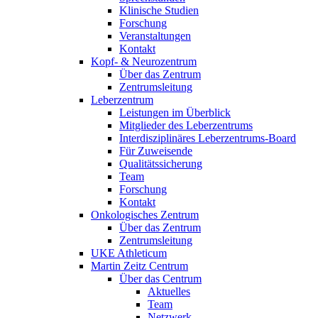
Klinische Studien
Forschung
Veranstaltungen
Kontakt
Kopf- & Neurozentrum
Über das Zentrum
Zentrumsleitung
Leberzentrum
Leistungen im Überblick
Mitglieder des Leberzentrums
Interdisziplinäres Leberzentrums-Board
Für Zuweisende
Qualitätssicherung
Team
Forschung
Kontakt
Onkologisches Zentrum
Über das Zentrum
Zentrumsleitung
UKE Athleticum
Martin Zeitz Centrum
Über das Centrum
Aktuelles
Team
Netzwerk