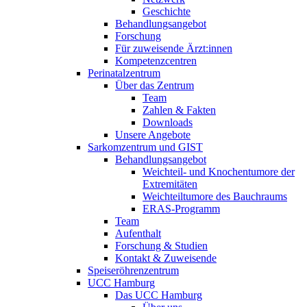
Geschichte
Behandlungsangebot
Forschung
Für zuweisende Ärzt:innen
Kompetenzcentren
Perinatalzentrum
Über das Zentrum
Team
Zahlen & Fakten
Downloads
Unsere Angebote
Sarkomzentrum und GIST
Behandlungsangebot
Weichteil- und Knochentumore der
Extremitäten
Weichteiltumore des Bauchraums
ERAS-Programm
Team
Aufenthalt
Forschung & Studien
Kontakt & Zuweisende
Speiseröhrenzentrum
UCC Hamburg
Das UCC Hamburg