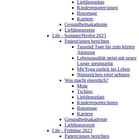
Lieblingsplatz
Kinderreporter:innen
Reportage
Karriere
Gesundheitsakademie
Lieblingsrezept
Life - Sommer/Herbst 2023
Patient:innen berichten
Tausend Tage bis zum letzten
Atemzug
Lebensqualität steigt mit neuer
Lunge sprungartig
Mit Yoga zurück ins Leben
Warnzeichen ernst nehmen
Was macht eigentlich?
Moin
Tschüss
Lieblingsplatz
Kinderreporter:innen
Reportage
Karriere
Gesundheitsakademie
Lieblingsrezept
Life - Frühling 2023
Patient:innen berichten