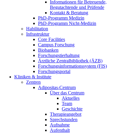
Informationen für Betreuende,
Begutachtende und Prüfende
Kontakt & Beratung
PhD-Programm Medizin
PhD-Programm Nicht-Medizin
Habilitation
Infrastruktur
Core Facilities
Campus Forschung
Biobanken
Forschungstierhaltung
Ärztliche Zentralbibliothek (ÄZB)
Forschungsinformationssystem (FIS)
Forschungsportal
Kliniken & Institute
Zentren
Adipositas-Centrum
Über das Centrum
Aktuelles
Team
Geschichte
Therapieangebot
Sprechstunden
Aufnahme
Aufenthalt