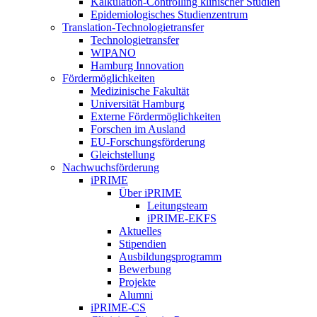
Kalkulation-Controlling klinischer Studien
Epidemiologisches Studienzentrum
Translation-Technologietransfer
Technologietransfer
WIPANO
Hamburg Innovation
Fördermöglichkeiten
Medizinische Fakultät
Universität Hamburg
Externe Fördermöglichkeiten
Forschen im Ausland
EU-Forschungsförderung
Gleichstellung
Nachwuchsförderung
iPRIME
Über iPRIME
Leitungsteam
iPRIME-EKFS
Aktuelles
Stipendien
Ausbildungsprogramm
Bewerbung
Projekte
Alumni
iPRIME-CS