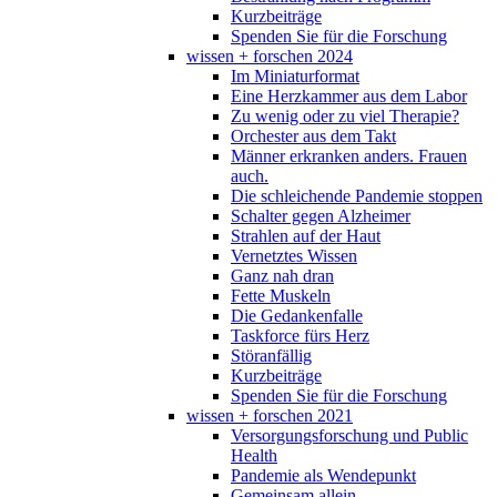
Kurzbeiträge
Spenden Sie für die Forschung
wissen + forschen 2024
Im Miniaturformat
Eine Herzkammer aus dem Labor
Zu wenig oder zu viel Therapie?
Orchester aus dem Takt
Männer erkranken anders. Frauen
auch.
Die schleichende Pandemie stoppen
Schalter gegen Alzheimer
Strahlen auf der Haut
Vernetztes Wissen
Ganz nah dran
Fette Muskeln
Die Gedankenfalle
Taskforce fürs Herz
Störanfällig
Kurzbeiträge
Spenden Sie für die Forschung
wissen + forschen 2021
Versorgungsforschung und Public
Health
Pandemie als Wendepunkt
Gemeinsam allein