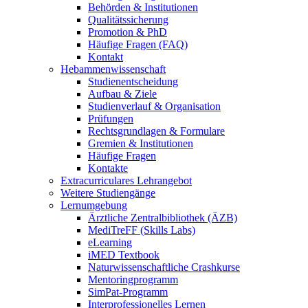
Behörden & Institutionen
Qualitätssicherung
Promotion & PhD
Häufige Fragen (FAQ)
Kontakt
Hebammenwissenschaft
Studienentscheidung
Aufbau & Ziele
Studienverlauf & Organisation
Prüfungen
Rechtsgrundlagen & Formulare
Gremien & Institutionen
Häufige Fragen
Kontakte
Extracurriculares Lehrangebot
Weitere Studiengänge
Lernumgebung
Ärztliche Zentralbibliothek (ÄZB)
MediTreFF (Skills Labs)
eLearning
iMED Textbook
Naturwissenschaftliche Crashkurse
Mentoringprogramm
SimPat-Programm
Interprofessionelles Lernen