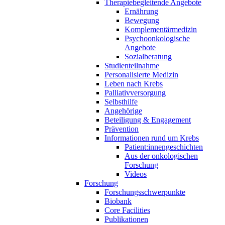
Therapiebegleitende Angebote
Ernährung
Bewegung
Komplementärmedizin
Psychoonkologische
Angebote
Sozialberatung
Studienteilnahme
Personalisierte Medizin
Leben nach Krebs
Palliativversorgung
Selbsthilfe
Angehörige
Beteiligung & Engagement
Prävention
Informationen rund um Krebs
Patient:innengeschichten
Aus der onkologischen
Forschung
Videos
Forschung
Forschungsschwerpunkte
Biobank
Core Facilities
Publikationen