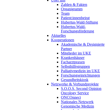
Über uns
Zahlen & Fakten
Organigramm
Team
Patient:innenbeirat
Hubertus-Wald-Stiftung
Hubertus-Wald-
Forschungsförderung
Aktuelles
Kooperationen
Akademische & Designierte
Partner
Mitglieder im UKE
Krankenhäuser
Facharztpraxen
Selbsthilfegruppen
Palliativmedizin im UKE
Forschungseinrichtungen
Gesundheitskiosk
Netzwerke & Verbundprojekte
S.O.O.S. Second Opinion
Oncology Service
ONCOnnect
Nationales Netzwerk
Genomische Medizin